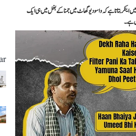
ں اینکر بتاتا ہے کہ واسودیو گھاٹ میں جمنا کے بغل میں ہی ایک
یں ہے۔
ar