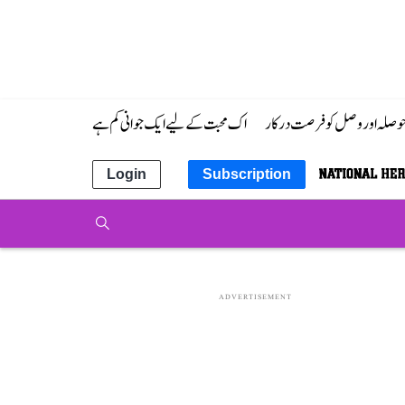
 حوصلہ اور وصل کو فرصت درکار
اک محبت کے لیے ایک جوانی کم ہے
Login
Subscription
ADVERTISEMENT