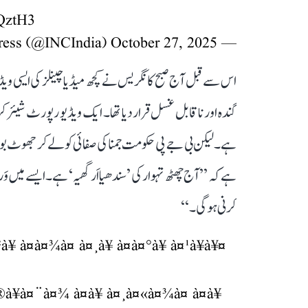
nQztH3
October 27, 2025
— Congress (@INCIndia)
اس سے قبل آج صبح کانگریس نے کچھ میڈیا چینلز کی ایسی ویڈی
گندہ اور ناقابل غسل قرار دیا تھا۔ ایک ویڈیو رپورٹ شیئر
ہے۔ لیکن بی جے پی حکومت جمنا کی صفائی کو لے کر جھوٹ بولنے
ہے کہ ’’آج چھٹھ تہوار کی ’سندھیا اَرگھیہ‘ ہے۔ ایسے میں 
کرنی ہوگی۔‘‘
 à¤à¤¾à¤ à¤¸à¥ à¤­à¤°à¥ à¤¹à¥à¥¤
¥à¤¨à¤¾ à¤à¥ à¤¸à¤«à¤¾à¤ à¤à¥