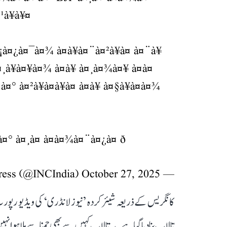
¹à¥à¥¤
à¤¡à¤¿à¤¯à¤¾ à¤à¥à¤¨à¤²à¥à¤ à¤¨à¥
à¥à¤¥à¤¾ à¤à¥ à¤¸à¤¾à¤¥ à¤à¤
° à¤²à¥à¤à¥à¤ à¤à¥ à¤§à¥à¤à¤¾
à¤° à¤¸à¤ à¤à¤¾à¤¨à¤¿à¤ ð
October 27, 2025
— Congress (@INCIndia)
کانگریس کے ذریعہ شیئر کردہ ’نیوز لانڈری‘ کی ویڈیو رپورٹ
تالاب بنا دیا گیا ہے۔ یہ تالاب کہیں سے بھی جمنا سے ملا ہوا نہیں