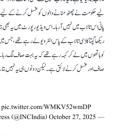
لیے حکومت نے چھٹھ منانے والوں کو غسل کرنے کے لیے الگ سے
پانی اس تالاب میں نہیں آ رہا۔ اس ویڈیو رپورٹ میں یہ بھی بت
ریکھا گپتا کا اِسی تالاب کے پاس انٹرویو لے رہے تھے، جس میں
کو ہاتھوں میں لے کر کہہ رہے تھے کہ یہ بہت صاف لگ رہا ہے او
صاف اور غسل کرنے لائق ہے۔ لیکن دونوں ہی یہ نہیں بتاتے ہیں

pic.twitter.com/WMKV52wmDP
October 27, 2025
— Congress (@INCIndia)