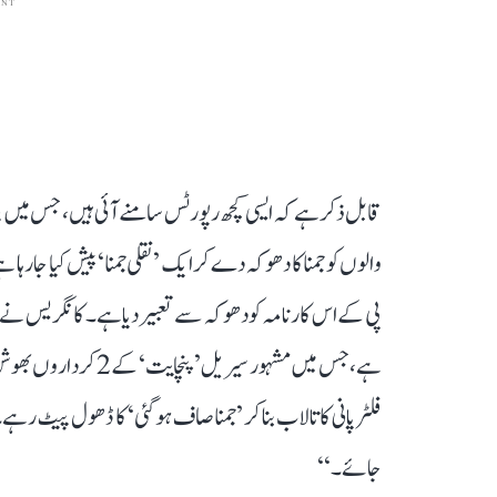
ENT
قابل ذکر ہے کہ ایسی کچھ رپورٹس سامنے آئی ہیں، جس میں بتای
والوں کو جمنا کا دھوکہ دے کر ایک ’نقلی جمنا‘ پیش کیا جا ر
پی کے اس کارنامہ کو دھوکہ سے تعبیر دیا ہے۔ کانگریس نے 
ہے، جس میں مشہور سیریل
فلٹر پانی کا تالاب بنا کر ’جمنا صاف ہو گئی‘ کا ڈھول پیٹ رہے
جائے۔‘‘