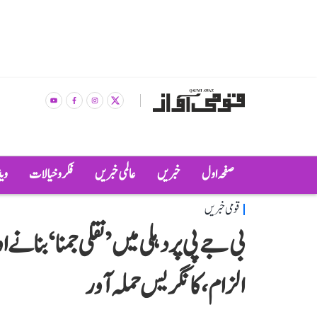
صفحہ اول
خبریں
عالمی خبریں
فکر و خیالات
وی
قومی خبریں
بی جے پی پر دہلی میں ’نقلی جمنا‘ بنانے 
الزام، کانگریس حملہ آور