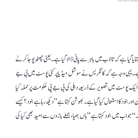
ADVERTISEM
ا گیا ہے کہ تالاب میں باہر سے پانی ڈالا گیا ہے۔ یعنی چھٹھ پوجا کرنے
ہا ہے۔ یہی وجہ ہے کہ کانگریس نے سوشل میڈیا پر کئی پوسٹ میں بی جے
ایک پوسٹ میں تصویر کے ذریعہ دہلی کی بی جے پی حکومت پر حملہ کیا
 ’پنچایت‘ کے 2 کرداروں بھوشن اور بنود کا استعمال کیا گیا ہے۔ بھوشن کہتا ہے ’’دیکھ رہا ہے بنود؟ کیسے
۔‘‘ جواب میں بنود کہتا ہے ’’ہاں بھیا، جملے بازوں سے امید بھی کیا کی