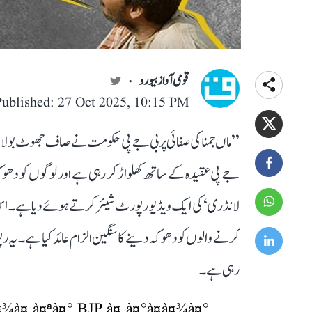
قومی آواز بیورو
Published: 27 Oct 2025, 10:15 PM
’’ماں جمنا کی صفائی پر بی جے پی حکومت نے صاف جھوٹ بولا 
جے پی عقیدہ کے ساتھ کھلواڑ کر رہی ہے اور لوگوں کو دھو
لانڈری‘ کی ایک ویڈیو رپورٹ شیئر کرتے ہوئے دیا ہے۔ اس ویڈی
کرنے والوں کو دھوکہ دینے کا سنگین الزام عائد کیا ہے۔ یہ 
رہی ہے۔
¾à¤ à¤ªà¤° BJP à¤¸à¤°à¤à¤¾à¤°