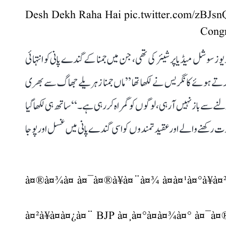
Desh Dekh Raha Hai
pic.twitter.com/zBJs
وز سوشل میڈیا پر شیئر کی تھی، جن میں جمنا کے گندے پانی کو انتہائی
 کرتے ہوئے کانگریس نے لکھا تھا ’’ماں جمنا زہریلے جھاگ سے بھری
 سے باز نہیں آ رہی، لوگوں کو گمراہ کر رہی ہے۔‘‘ ساتھ ہی لکھا گیا
وَرت رکھنے والے اور عقیدتمندوں کو اسی گندے پانی میں غسل اور پوجا
à¤®à¤¾à¤ à¤¯à¤®à¥à¤¨à¤¾ à¤à¤¹à¤°à¥à¤²à¥
à¤²à¥à¤à¤¿à¤¨ BJP à¤¸à¤°à¤à¤¾à¤° à¤¯à¤®à