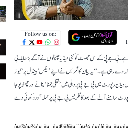
i
Follow us on:
ہے۔ بی جے پی کے اس جھوٹ کو کئی میڈیا چینلوں نے آگے بڑھایا۔ بی
کہ دے رہی ہے۔‘‘ یہ بیان کانگریس نے اپنے ’ایکس‘ ہینڈل پر ’نیوز
و رپورٹ میں بی جے پی پر دہلی میں ’نقلی جمنا‘ بنانے اور چھٹھ پوجا
رپورٹ سامنے آنے کے بعد کانگریس بی جے پی پر حملہ آور دکھائی دے
à¤®à¤¾à¤ à¤¯à¤®à¥à¤¨à¤¾ à¤à¥ à¤¸à¤«à¤