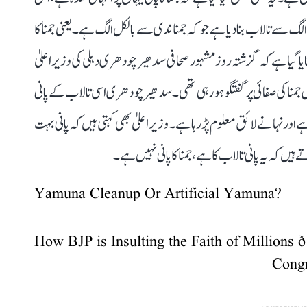
 تالاب بنا دیا ہے جو کہ جمنا ندی سے بالکل الگ ہے۔ یعنی جمنا کا
ایا گیا ہے کہ گزشتہ روز مشہور صحافی سدھیر چودھری دہلی کی وزیر اعلیٰ
 جمنا کی صفائی پر گفتگو ہو رہی تھی۔ سدھیر چودھری اسی تالاب کے پانی
ر نہانے لائق معلوم پڑ رہا ہے۔ وزیر اعلیٰ بھی کہتی ہیں کہ پانی بہت
 کہ یہ پانی تالاب کا ہے، جمنا کا پانی نہیں ہے۔
Yamuna Cleanup Or Artificial Yamuna?
How BJP is Insulting the Faith of Millions ð