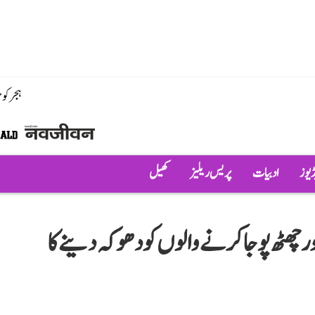
ہجر کو
ڈیوز
ادبیات
پریس ریلیز
کھیل
اور چھٹھ پوجا کرنے والوں کو دھوکہ دینے کا