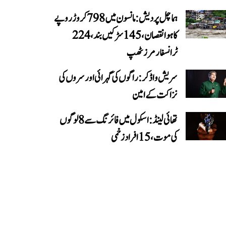
ہماچل پردیش: مانسون میں 798 کروڑ روپے
کا ہوا نقصان، 145 سڑکیں بند، 224
ٹرانسفارمرز ٹھپ
سریش واڈکر: راگوں کی گہرائی اور سروں کی
نزاکت کے امین
تھائی لینڈ: اسکول میں فائرنگ سے 8 لوگوں
کی موت، 15 افراد زخمی