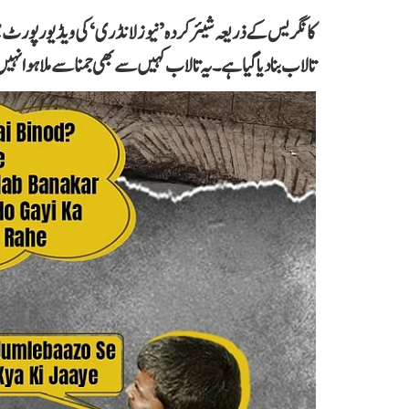
کانگریس کے ذریعہ شیئر کردہ ’نیوز لانڈری‘ کی ویڈیو رپورٹ می
تالاب بنا دیا گیا ہے۔ یہ تالاب کہیں سے بھی جمنا سے ملا ہوا نہ