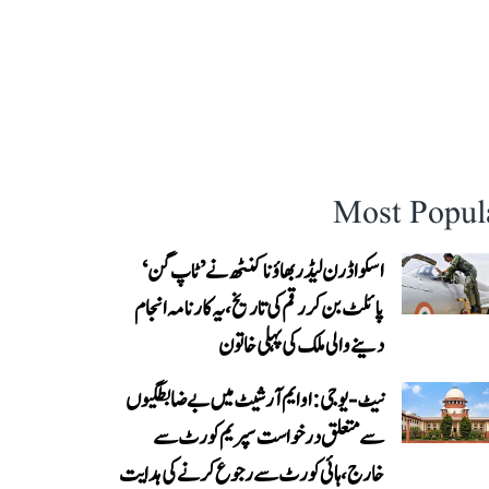
Most Popul
اسکواڈرن لیڈر بھاؤنا کنٹھ نے ’ٹاپ گن‘
پائلٹ بن کر رقم کی تاریخ، یہ کارنامہ انجام
دینے والی ملک کی پہلی خاتون
نیٹ-یو جی: او ایم آر شیٹ میں بے ضابطگیوں
سے متعلق درخواست سپریم کورٹ سے
خارج، ہائی کورٹ سے رجوع کرنے کی ہدایت