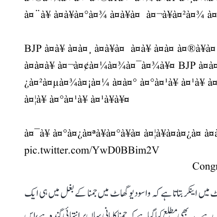
à¤¨à¥ à¤à¥à¤°à¤¾ à¤à¥à¤ à¤¬à¥à¤²à¤¾ à¤
BJP à¤à¥ à¤à¤¸ à¤à¥à¤ à¤à¥ à¤à¤ à¤®à¥
à¤à¤à¥ à¤¬à¤¢à¤¼à¤¾à¤¯à¤¾à¥¤ BJP à¤à¤¸
¿à¤²à¤µà¤¾à¤¡à¤¼ à¤à¤° à¤°à¤¹à¥ à¤¹à¥ à¤à¤
à¤¦à¥ à¤°à¤¹à¥ à¤¹à¥à¥¤
à¤¯à¥ à¤°à¤¿à¤ªà¥à¤°à¥à¤ à¤¦à¥à¤à¤¿à¤ à¤
pic.twitter.com/YwD0BBim2V
 میں اینکر بتاتا ہے کہ واسودیو گھاٹ میں جمنا کے بغل میں ہی ایک
 ہے۔ یہ بھی مطلع کیا گیا ہے کہ جمنا کا پانی یہاں پر انتہائی گندہ ہے، اس