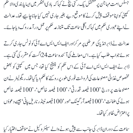
جسٹس امت مہاجن پر مشتمل یک رکنی بنچ نے کہا کہ بادی النظر میں ایسا پابندی والا حکم
کمپنی کو اپنا موقف پیش کرنے کا موقع دیے بغیر جاری نہیں کیا جانا چاہیے تھا۔ عدالت
نے اپنے عبوری حکم میں کہا کہ اگلی سماعت تک متنازعہ حکم پر عمل درآمد روک دیا جائے۔
عدالت نے ڈابر انڈیا کی عرضی پر مرکز اور ایف ایس ایس اے آئی کو نوٹس جاری کرتے
ہوئے جواب طلب کیا ہے۔ اس معاملے کی آئندہ سماعت 24 اگست کو مقرر کی گئی ہے۔
ڈابر نے ایف ایس ایس اے آئی کے اس حکم کو چیلنج کیا تھا، جس میں کمپنی کو بعض
مخصوص غذائی مصنوعات کی فروخت فوری طور پر روکنے کا حکم دیا گیا تھا۔ ریگولیٹر نے ان
مصنوعات پر درج ’100 فیصد قدرتی‘، ’100 فیصد خالص‘، ’100 فیصد خالص
ہونے کی ضمانت‘، ’100 فیصد آرگینک‘ اور ’100 فیصد ٹینڈر ناریل پانی‘ جیسے دعوؤں
پر اعتراض ظاہر کیا تھا۔
سماعت کے دوران ڈابر کی جانب سے پیش ہونے والے سینئر وکیل نے مؤقف اختیار کیا