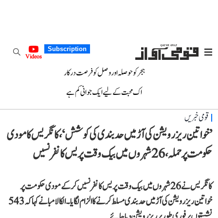
Subscription
Videos
ہجر کو حوصلہ اور وصل کو فرصت درکار
اک محبت کے لیے ایک جوانی کم ہے
قومی خبریں
’خواتین ریزرویشن کی آڑ میں حد بندی کی کوشش‘، کانگریس کا مودی
حکومت پر حملہ، 26 شہروں میں بیک وقت پریس کانفرنسیں
کانگریس نے 26 شہروں میں بیک وقت پریس کانفرنسیں کر کے مودی حکومت پر
خواتین ریزرویشن کی آڑ میں حد بندی مسلط کرنے کا الزام لگایا۔ الکا لامبا نے کہا کہ 543
نشستوں پر فوری طور پر ریزرویشن دیا جائے