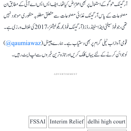
آرگینک‘ لوگو کے استعمال پر بھی اعتراض کیا تھا۔ ایف ایس ایس اے آئی کے مطابق ان
مصنوعات کے پاس آرگینک غذائی مصنوعات سے متعلق مطلوبہ منظوری موجود نہیں
تھی، جو فوڈ سیفٹی اینڈ اسٹینڈرڈز (آرگینک فوڈ) ریگولیشنز، 2017 کی خلاف ورزی ہے۔
قومی آواز اب ٹیلی گرام پر بھی دستیاب ہے۔ ہمارے چینل (
qaumiawaz@
)
کو جوائن کرنے کے لئے یہاں کلک کریں اور تازہ ترین خبروں سے اپ ڈیٹ رہیں۔
ADVERTISEMENT
FSSAI
Interim Relief
delhi high court