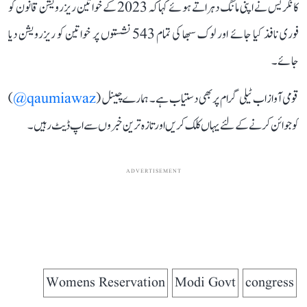
کانگریس نے اپنی مانگ دہراتے ہوئے کہا کہ 2023 کے خواتین ریزرویشن قانون کو
فوری نافذ کیا جائے اور لوک سبھا کی تمام 543 نشستوں پر خواتین کو ریزرویشن دیا
جائے۔
قومی آواز اب ٹیلی گرام پر بھی دستیاب ہے۔ ہمارے چینل (
qaumiawaz@
)
کو جوائن کرنے کے لئے یہاں کلک کریں اور تازہ ترین خبروں سے اپ ڈیٹ رہیں۔
ADVERTISEMENT
Womens Reservation
Modi Govt
congress