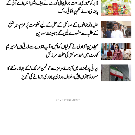
ڈابر کو عبوری راحت: دہلی ہائی کورٹ نے ایف ایس ایس اے آئی کے
پابندی والے حکم پر لگائی روک
طلبہ و نوجوانوں کے مسائل کے حل کے لیے حکومت پُرعزم، ہر ضلع
کے طلبہ سے مشورے لیں گے: ہیمنت سورین
’مجاہدینِ آزادی نے گولیاں کھائیں، آپ انڈوں سے ڈرتی ہیں‘، سپریم
کورٹ میں مہوا موئترا کی سخت سرزنش
ایرانی پارلیمنٹ میں آبنائے ہرمز سے ’دشمن ممالک‘ کے جہاز روکنے کا
مسودۂ قانون پیش، خلاف ورزی پر بھاری جرمانے کی تجویز
ADVERTISEMENT