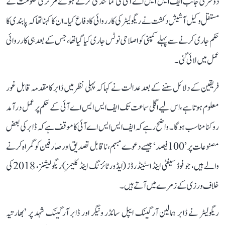
دوسری جانب ایف ایس ایس اے آئی کی نمائندگی کرتے ہوئے مرکزی حکومت کے
مستقل وکیل آشیش دکشت نے ریگولیٹر کی کارروائی کا دفاع کیا۔ ان کا کہنا تھا کہ پابندی کا
حکم جاری کرنے سے پہلے کمپنی کو اصلاحی نوٹس جاری کیا گیا تھا، جس کے بعد ہی کارروائی
عمل میں لائی گئی۔
فریقین کے دلائل سننے کے بعد عدالت نے کہا کہ پہلی نظر میں ڈابر کا مقدمہ قابل غور
معلوم ہوتا ہے، اس لیے اگلی سماعت تک ایف ایس ایس اے آئی کے حکم پر عمل درآمد
روکنا مناسب ہوگا۔ واضح رہے کہ ایف ایس ایس اے آئی کا موقف ہے کہ ڈابر کی بعض
مصنوعات پر ’100 فیصد‘ جیسے دعوے مبہم، ناقابل تصدیق اور صارفین کو گمراہ کرنے
والے ہیں، جو فوڈ سیفٹی اینڈ اسٹینڈرڈز (ایڈورٹائزنگ اینڈ کلیمز) ریگولیشنز، 2018 کی
خلاف ورزی کے زمرے میں آتے ہیں۔
ریگولیٹر نے ڈابر ہمالین آرگینک ایپل سائڈر ونیگر اور ڈابر آرگینک شہد پر ’بھارتیہ