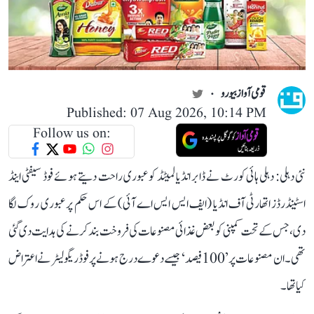
قومی آواز بیورو
Published: 07 Aug 2026, 10:14 PM
Follow us on:
نئی دہلی: دہلی ہائی کورٹ نے ڈابر انڈیا لمیٹڈ کو عبوری راحت دیتے ہوئے فوڈ سیفٹی اینڈ
اسٹینڈرڈز اتھارٹی آف انڈیا (ایف ایس ایس اے آئی) کے اس حکم پر عبوری روک لگا
دی، جس کے تحت کمپنی کو بعض غذائی مصنوعات کی فروخت بند کرنے کی ہدایت دی گئی
تھی۔ ان مصنوعات پر ’100 فیصد‘ جیسے دعوے درج ہونے پر فوڈ ریگولیٹر نے اعتراض
کیا تھا۔