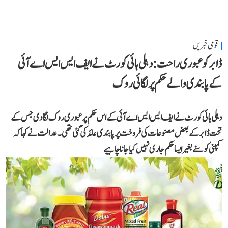
قومی خبریں
ڈابر کو عبوری راحت: دہلی ہائی کورٹ نے ایف ایس ایس اے آئی
کے پابندی والے حکم پر لگائی روک
دہلی ہائی کورٹ نے ایف ایس ایس اے آئی کے اس حکم پر عبوری روک لگا دی جس کے
تحت ڈابر کے بعض مصنوعات کی فروخت پر پابندی عائد کی گئی تھی۔ عدالت نے کہا کہ
کمپنی کو سنے بغیر ایسا حکم جاری نہیں کیا جانا چاہیے