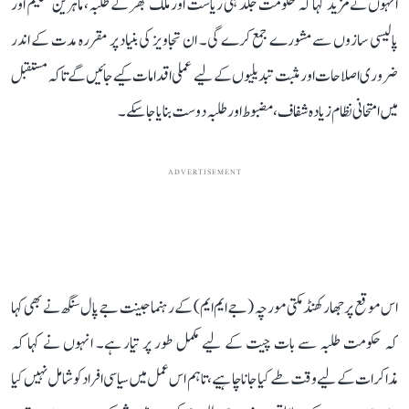
انہوں نے مزید کہا کہ حکومت جلد ہی ریاست اور ملک بھر کے طلبہ، ماہرین تعلیم اور
پالیسی سازوں سے مشورے جمع کرے گی۔ ان تجاویز کی بنیاد پر مقررہ مدت کے اندر
ضروری اصلاحات اور مثبت تبدیلیوں کے لیے عملی اقدامات کیے جائیں گے تاکہ مستقبل
میں امتحانی نظام زیادہ شفاف، مضبوط اور طلبہ دوست بنایا جا سکے۔
ADVERTISEMENT
اس موقع پر جھارکھنڈ مکتی مورچہ (جے ایم ایم) کے رہنما جینت جے پال سنگھ نے بھی کہا
کہ حکومت طلبہ سے بات چیت کے لیے مکمل طور پر تیار ہے۔ انہوں نے کہا کہ
مذاکرات کے لیے وقت طے کیا جانا چاہیے، تاہم اس عمل میں سیاسی افراد کو شامل نہیں کیا