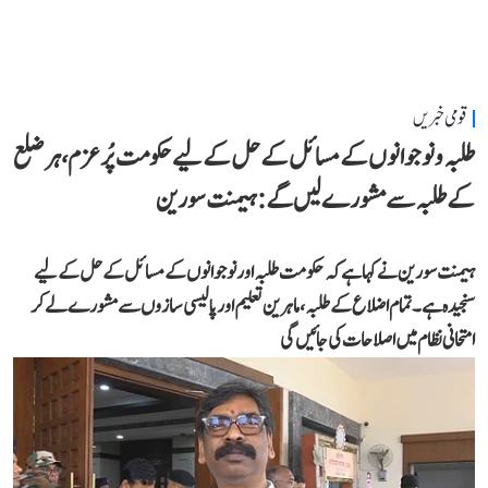
قومی خبریں
طلبہ و نوجوانوں کے مسائل کے حل کے لیے حکومت پُرعزم، ہر ضلع
کے طلبہ سے مشورے لیں گے: ہیمنت سورین
ہیمنت سورین نے کہا ہے کہ حکومت طلبہ اور نوجوانوں کے مسائل کے حل کے لیے
سنجیدہ ہے۔ تمام اضلاع کے طلبہ، ماہرین تعلیم اور پالیسی سازوں سے مشورے لے کر
امتحانی نظام میں اصلاحات کی جائیں گی