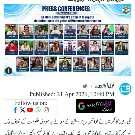
i
قومی آواز بیورو
Published: 21 Apr 2026, 10:40 PM
Follow us on:
نئی دہلی: کانگریس نے خواتین ریزرویشن کے معاملے پر مودی حکومت کے خلاف ملک
گیر مہم چھیڑتے ہوئے 26 شہروں میں بیک وقت پریس کانفرنسیں کیں اور الزام لگایا کہ