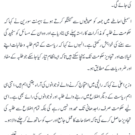
کی جائے گی۔
اسمبلی احاطے میں جمعہ کو صحافیوں سے گفتگو کرتے ہوئے ہیمنت سورین نے کہا کہ
حکومت نے طلبہ کو مذاکرات کا راستہ پہلے ہی بتا دیا ہے اور وہ ان کے مسائل کو سنجیدگی
سے سننے کی خواہش رکھتی ہے۔ انہوں نے کہا کہ ریاست کے تمام طلبہ و طالبات اپنے
خیالات اور تجاویز حکومت تک پہنچا سکتے ہیں تاکہ ایسا نظام تیار کیا جا سکے جو طلبہ کے مفاد
اور ضروریات کے مطابق ہو۔
وزیر اعلیٰ نے کہا کہ رانچی میں احتجاج کرنے والے نوجوانوں کی آراء جتنی اہم ہیں، اتنی ہی
اہم ریاست کے دیگر اضلاع میں رہنے والے طلبہ اور نوجوانوں کی رائے بھی ہے۔ اسی
لیے حکومت صرف راجدھانی تک محدود نہیں رہے گی بلکہ تمام اضلاع سے طلبہ کی
تجاویز حاصل کرے گی تاکہ اصلاحات کا عمل جامع اور سب کو ساتھ لے کر چلنے والا ہو۔