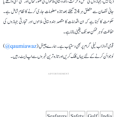
ڈیٹا بیس، جہازوں کی نقل و حرکت، ہندوستانی ملاحوں کی صورتحال اور کسی بھی واقعے یا
جانی نقصان سے متعلق ہر 24 گھنٹے بعد تازہ معلومات جاری کرنے کا نظام شامل ہے۔
حکومت کا کہنا ہے کہ ان اقدامات کا مقصد ہندوستانی ملاحوں اور تجارتی جہازوں کی
حفاظت کو ہر ممکن حد تک یقینی بنانا ہے۔
قومی آواز اب ٹیلی گرام پر بھی دستیاب ہے۔ ہمارے چینل (
qaumiawaz@
)
کو جوائن کرنے کے لئے یہاں کلک کریں اور تازہ ترین خبروں سے اپ ڈیٹ رہیں۔
ADVERTISEMENT
Seafarers
Safety
Gulf
India