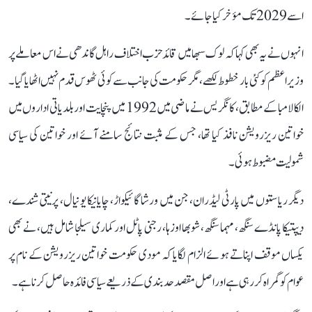
اسے 2029 تک مؤخر کیا جائے۔
انہوں نے یہ بھی کہا کہ لوک سبھا میں قائد حزب اختلاف راہل گاندھی نے اس معاملے پر
وزیر اعظم کو کئی بار خطوط لکھے، مگر حکومت کی جانب سے کوئی ٹھوس قدم نہیں اٹھایا گیا۔
الکا لامبا کے مطابق، کانگریس نے ماضی میں 1992 میں پنچایت اور بلدیاتی اداروں میں
خواتین ریزرویشن نافذ کیا تھا، جس کے مثبت نتائج سامنے آئے اور خواتین کی سیاسی
شمولیت مضبوط ہوئی۔
دیگر ریاستوں میں پارٹی لیڈران، جن میں ورشا گائیکواڑ، چایانیکا یونیال، پرنیتی شندے،
دیپتیکا پانڈے سنگھ، مہما سنگھ، شوبھا اوزہا، رجنی پاٹل اور کماری سیلجا شامل ہیں، نے بھی
یکساں موقف اپناتے ہوئے الزام لگایا کہ مودی حکومت خواتین ریزرویشن کے نام پر
عوام کو گمراہ کر رہی ہے اور اصل مقصد حد بندی کے ذریعے سیاسی فائدہ حاصل کرنا ہے۔