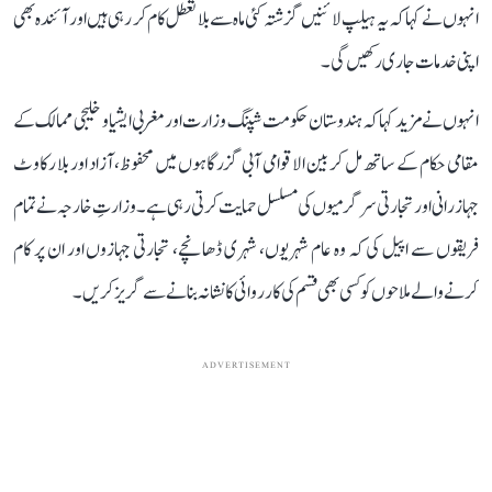
انہوں نے کہا کہ یہ ہیلپ لائنیں گزشتہ کئی ماہ سے بلا تعطل کام کر رہی ہیں اور آئندہ بھی
اپنی خدمات جاری رکھیں گی۔
انہوں نے مزید کہا کہ ہندوستان حکومت شپنگ وزارت اور مغربی ایشیا و خلیجی ممالک کے
مقامی حکام کے ساتھ مل کر بین الاقوامی آبی گزرگاہوں میں محفوظ، آزاد اور بلا رکاوٹ
جہاز رانی اور تجارتی سرگرمیوں کی مسلسل حمایت کرتی رہی ہے۔ وزارتِ خارجہ نے تمام
فریقوں سے اپیل کی کہ وہ عام شہریوں، شہری ڈھانچے، تجارتی جہازوں اور ان پر کام
کرنے والے ملاحوں کو کسی بھی قسم کی کارروائی کا نشانہ بنانے سے گریز کریں۔
ADVERTISEMENT