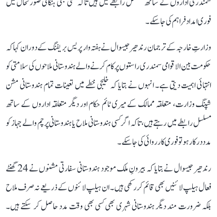
سمندری اداروں کے ساتھ مسلسل رابطے میں ہیں تاکہ کسی بھی ہنگامی صورتحال میں
فوری امداد فراہم کی جا سکے۔
وزارتِ خارجہ کے ترجمان رندھیر جیسوال نے ہفتہ وار پریس بریفنگ کے دوران کہا کہ
حکومت بین الاقوامی سمندری راستوں پر کام کرنے والے ہندوستانی ملاحوں کی سلامتی کو
انتہائی اہمیت دیتی ہے۔ انہوں نے بتایا کہ خلیجی خطے میں تعینات تمام ہندوستانی مشن
شپنگ وزارت، متعلقہ ممالک کے میری ٹائم حکام اور دیگر متعلقہ اداروں کے ساتھ
مسلسل رابطے میں رہتے ہیں، تاکہ اگر کسی ہندوستانی ملاح یا ہندوستانی پرچم والے جہاز کو
مدد درکار ہو تو فوری کارروائی کی جا سکے۔
رندھیر جیسوال نے بتایا کہ بیرونِ ملک موجود ہندوستانی سفارتی مشنوں نے 24 گھنٹے
فعال ہیلپ لائنیں بھی قائم کر رکھی ہیں۔ ان ہیلپ لائنوں کے ذریعے نہ صرف ملاح
بلکہ ضرورت مند دیگر ہندوستانی شہری بھی کسی بھی وقت مدد حاصل کر سکتے ہیں۔