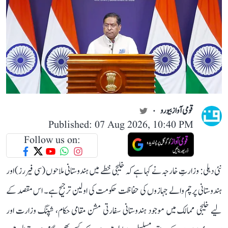
قومی آواز بیورو
Published: 07 Aug 2026, 10:40 PM
Follow us on:
نئی دہلی: وزارتِ خارجہ نے کہا ہے کہ خلیجی خطے میں ہندوستانی ملاحوں (سی فیررز) اور
ہندوستانی پرچم والے جہازوں کی حفاظت حکومت کی اولین ترجیح ہے۔ اس مقصد کے
لیے خلیجی ممالک میں موجود ہندوستانی سفارتی مشن مقامی حکام، شپنگ وزارت اور