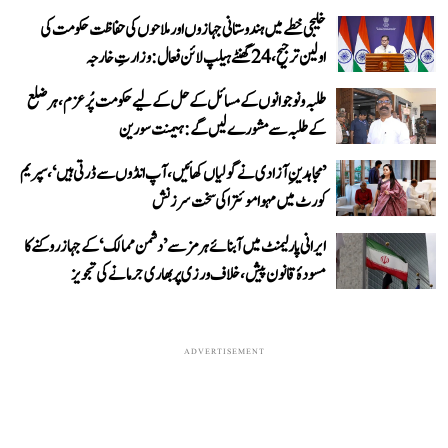
خلیجی خطے میں ہندوستانی جہازوں اور ملاحوں کی حفاظت حکومت کی
اولین ترجیح، 24 گھنٹے ہیلپ لائن فعال: وزارتِ خارجہ
طلبہ و نوجوانوں کے مسائل کے حل کے لیے حکومت پُرعزم، ہر ضلع
کے طلبہ سے مشورے لیں گے: ہیمنت سورین
’مجاہدینِ آزادی نے گولیاں کھائیں، آپ انڈوں سے ڈرتی ہیں‘، سپریم
کورٹ میں مہوا موئترا کی سخت سرزنش
ایرانی پارلیمنٹ میں آبنائے ہرمز سے ’دشمن ممالک‘ کے جہاز روکنے کا
مسودۂ قانون پیش، خلاف ورزی پر بھاری جرمانے کی تجویز
ADVERTISEMENT