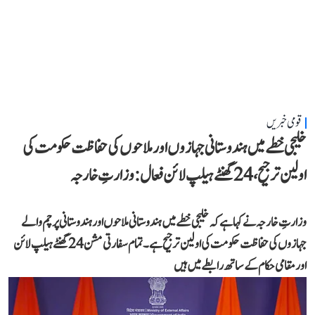
قومی خبریں
خلیجی خطے میں ہندوستانی جہازوں اور ملاحوں کی حفاظت حکومت کی
اولین ترجیح، 24 گھنٹے ہیلپ لائن فعال: وزارتِ خارجہ
وزارتِ خارجہ نے کہا ہے کہ خلیجی خطے میں ہندوستانی ملاحوں اور ہندوستانی پرچم والے
جہازوں کی حفاظت حکومت کی اولین ترجیح ہے۔ تمام سفارتی مشن 24 گھنٹے ہیلپ لائن
اور مقامی حکام کے ساتھ رابطے میں ہیں