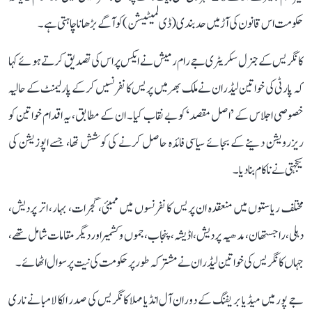
حکومت اس قانون کی آڑ میں حد بندی (ڈی لمیٹیشن) کو آگے بڑھانا چاہتی ہے۔
کانگریس کے جنرل سکریٹری جے رام رمیش نے ایکس پر اس کی تصدیق کرتے ہوئے کہا
کہ پارٹی کی خواتین لیڈران نے ملک بھر میں پریس کانفرنسیں کر کے پارلیمنٹ کے حالیہ
خصوصی اجلاس کے ’اصل مقصد‘ کو بے نقاب کیا۔ ان کے مطابق، یہ اقدام خواتین کو
ریزرویشن دینے کے بجائے سیاسی فائدہ حاصل کرنے کی کوشش تھا، جسے اپوزیشن کی
یکجہتی نے ناکام بنا دیا۔
مختلف ریاستوں میں منعقدہ ان پریس کانفرنسوں میں ممبئی، گجرات، بہار، اتر پردیش،
دہلی، راجستھان، مدھیہ پردیش، اڈیشہ، پنجاب، جموں و کشمیر اور دیگر مقامات شامل تھے،
جہاں کانگریس کی خواتین لیڈران نے مشترکہ طور پر حکومت کی نیت پر سوال اٹھائے۔
جے پور میں میڈیا بریفنگ کے دوران آل انڈیا مہلا کانگریس کی صدر الکا لامبا نے ناری