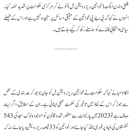
شکتی وندن ایکٹ (خواتین ریزرویشن بل) کو لے کر مرکزی حکومت پر شدید حملہ کیا۔
انہوں نے کہا کہ بی جے پی خواتین کے حقیقی مسائل پر سنجیدہ نہیں ہے اور اس کے فیصلے
سیاسی و انتخابی فائدے کو سامنے رکھ کر کیے جاتے ہیں۔
ADVERTISEMENT
الکا لامبا نے کہا کہ حکومت نے خواتین ریزرویشن بل کو جان بوجھ کر حد بندی کے عمل
سے جوڑ کر اس کے نفاذ میں تاخیر کی حکمت عملی اپنائی ہے۔ ان کے مطابق، اگر نیت
صاف ہے تو 2023 میں پارلیمنٹ سے منظور شدہ قانون کو موجودہ لوک سبھا کی 543
نشستوں کی بنیاد پر فوری نافذ کیا جائے اور خواتین کو 33 فیصد ریزرویشن دیا جائے، نہ کہ