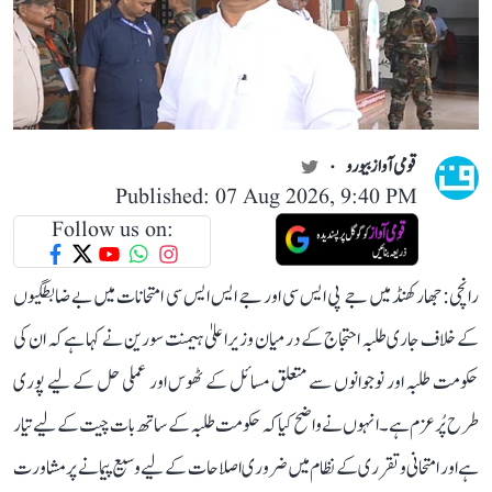
قومی آواز بیورو
Published: 07 Aug 2026, 9:40 PM
Follow us on:
رانچی: جھارکھنڈ میں جے پی ایس سی اور جے ایس ایس سی امتحانات میں بے ضابطگیوں
کے خلاف جاری طلبہ احتجاج کے درمیان وزیر اعلیٰ ہیمنت سورین نے کہا ہے کہ ان کی
حکومت طلبہ اور نوجوانوں سے متعلق مسائل کے ٹھوس اور عملی حل کے لیے پوری
طرح پُرعزم ہے۔ انہوں نے واضح کیا کہ حکومت طلبہ کے ساتھ بات چیت کے لیے تیار
ہے اور امتحانی و تقرری کے نظام میں ضروری اصلاحات کے لیے وسیع پیمانے پر مشاورت