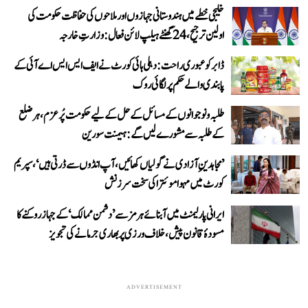
خلیجی خطے میں ہندوستانی جہازوں اور ملاحوں کی حفاظت حکومت کی
اولین ترجیح، 24 گھنٹے ہیلپ لائن فعال: وزارتِ خارجہ
ڈابر کو عبوری راحت: دہلی ہائی کورٹ نے ایف ایس ایس اے آئی کے
پابندی والے حکم پر لگائی روک
طلبہ و نوجوانوں کے مسائل کے حل کے لیے حکومت پُرعزم، ہر ضلع
کے طلبہ سے مشورے لیں گے: ہیمنت سورین
’مجاہدینِ آزادی نے گولیاں کھائیں، آپ انڈوں سے ڈرتی ہیں‘، سپریم
کورٹ میں مہوا موئترا کی سخت سرزنش
ایرانی پارلیمنٹ میں آبنائے ہرمز سے ’دشمن ممالک‘ کے جہاز روکنے کا
مسودۂ قانون پیش، خلاف ورزی پر بھاری جرمانے کی تجویز
ADVERTISEMENT