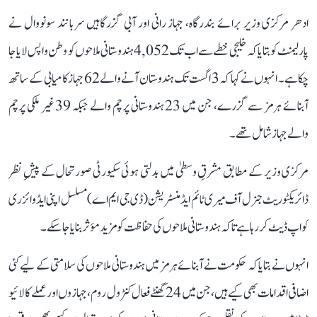
ادھر مرکزی وزیر برائے بندرگاہ، جہاز رانی اور آبی گزرگاہیں سربانند سونووال نے
پارلیمنٹ کو بتایا کہ خلیجی خطے سے اب تک 4,052 ہندوستانی ملاحوں کو وطن واپس لایا جا
چکا ہے۔ انہوں نے کہا کہ 3 اگست تک ہندوستان آنے والے 62 جہاز کامیابی کے ساتھ
آبنائے ہرمز سے گزرے، جن میں 23 ہندوستانی پرچم والے جبکہ 39 غیر ملکی پرچم
والے جہاز شامل تھے۔
مرکزی وزیر کے مطابق مشرقِ وسطیٰ میں بدلتی ہوئی سکیورٹی صورتحال کے پیشِ نظر
ڈائریکٹوریٹ جنرل آف میری ٹائم ایڈمنسٹریشن (ڈی جی ایم اے) مسلسل اپنی ایڈوائزری
کو اپ ڈیٹ کر رہا ہے تاکہ ہندوستانی ملاحوں کی حفاظت کو مزید مؤثر بنایا جا سکے۔
انہوں نے بتایا کہ حکومت نے آبنائے ہرمز میں ہندوستانی ملاحوں کی سلامتی کے لیے کئی
اضافی اقدامات بھی کیے ہیں، جن میں 24 گھنٹے فعال کنٹرول روم، جہازوں اور عملے کا لائیو