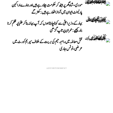
مودی-شاہ گھر پر بیٹھ کر حکومت چلا رہے ہیں اور ہمارے اراکین
پارلیمنٹ ایوان میں آواز اٹھا رہے ہیں: کھڑگے
بہار کے وزیر اعلیٰ سے کہنا چاہتا ہوں کہ آپ بہانہ بنا کر طلبا پر ظلم کرنا
بند کیجیے: عمران پرتاپ گڑھی
قتل معاملہ میں رام رحیم کی بریت کے خلاف سپریم کورٹ میں
عرضی، نوٹس جاری
ADVERTISEMENT