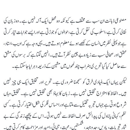
مصنوعی ذہانت ان سب سے مختلف ہے کیونکہ وہ محض ایک آلہ نہیں ہے۔ وہ زبان کی
نقالی کرتی ہے، اسلوب کی نقل کرتی ہے، حوالوں کو جوڑتی ہے اور ایسے جوابات تیار کرتی
ہے جو پہلی نظر میں انسان کے لکھے ہوئے معلوم ہوتے ہیں۔ یہی وجہ ہے کہ ادیب، استاد،
محقق اور صحافی سب سے زیادہ بے چین نظر آتے ہیں۔ انہیں لگتا ہے کہ برسوں کی مشق
سے حاصل کیا گیا تحریری ہنر اب چند لمحوں میں مشین کے ذریعہ دہرایا جا سکتا ہے۔
لیکن یہاں ایک بنیادی فرق کو سمجھنا ضروری ہے۔ تحریر اور تخلیق ایک ہی چیز نہیں
ہیں۔ الفاظ کا امتزاج تخلیق نہیں ہے۔ زبان کا بہاؤ بھی تخلیق نہیں ہے۔ تخلیق وہاں
شروع ہوتی ہے جہاں تجربہ تخئیل سے ملتا ہے اور احساس فکر کی شکل اختیار کرتی ہے۔ کسی
نظم، کہانی یا ناول کی پیدائش صرف الفاظ سے نہیں ہوتی۔ اس کے پیچھے زندگی کے بے
شمار تجربات، یادیں، جدوجہد، شکستیں، محبت، تنہائی، امید اور مزاحمت کام کرتی ہیں۔