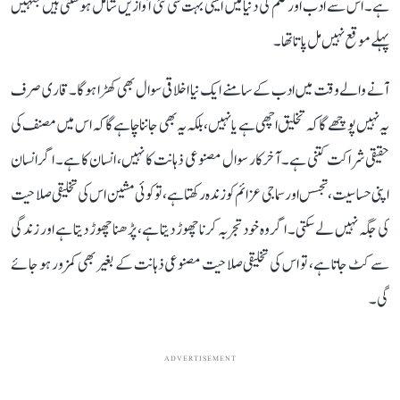
ہے۔ اس سے ادب اور علم کی دنیا میں ایسی بہت سی نئی آوازیں شامل ہو سکتی ہیں جنہیں
پہلے موقع نہیں مل پاتا تھا۔
آنے والے وقت میں ادب کے سامنے ایک نیا اخلاقی سوال بھی کھڑا ہوگا۔ قاری صرف
یہ نہیں پوچھے گا کہ تخلیق اچھی ہے یا نہیں، بلکہ یہ بھی جاننا چاہے گا کہ اس میں مصنف کی
حقیقی شراکت کتنی ہے۔ آخرکار سوال مصنوعی ذہانت کا نہیں، انسان کا ہے۔ اگر انسان
اپنی حساسیت، تجسس اور سماجی عزائم کو زندہ رکھتا ہے، تو کوئی مشین اس کی تخلیقی صلاحیت
کی جگہ نہیں لے سکتی۔ اگر وہ خود تجربہ کرنا چھوڑ دیتا ہے، پڑھنا چھوڑ دیتا ہے اور زندگی
سے کٹ جاتا ہے، تو اس کی تخلیقی صلاحیت مصنوعی ذہانت کے بغیر بھی کمزور ہو جائے
گی۔
ADVERTISEMENT