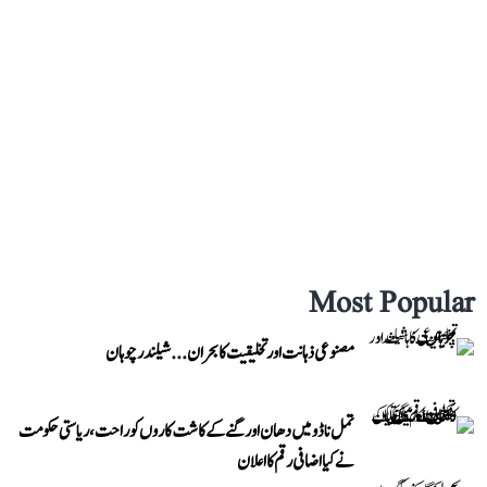
Most Popular
مصنوعی ذہانت اور تخلیقیت کا بحران... شیلندر چوہان
تمل ناڈو میں دھان اور گنے کے کاشت کاروں کو راحت، ریاستی حکومت
نے کیا اضافی رقم کا اعلان