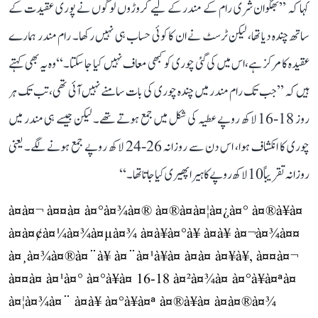
کہا کہ ’’بھگوان شری رام کے مندر کے لیے کروڑوں لوگوں نے پوری عقیدت کے
ساتھ چندہ دیا تھا، لیکن ٹرسٹ نے ان کا کوئی حساب ہی نہیں رکھا۔ رام مندر ہمارے
عقیدہ کا مرکز ہے، اس میں کی گئی چوری کو کبھی معاف نہیں کیا جا سکتا۔‘‘ وہ یہ بھی کہتے
ہیں کہ ’’جب تک رام مندر میں چندہ چوری کی بات سامنے نہیں آئی تھی، تب تک ہر
روز 18-16 لاکھ روپے عطیہ کی شکل میں جمع ہوتے تھے۔ لیکن جیسے ہی مندر میں
چوری کا انکشاف ہوا، اس دن سے روزانہ 26-24 لاکھ روپے جمع ہونے لگے۔ یعنی
روزانہ تقریباً 10 لاکھ روپے کا ہیرا پھیری کیا جاتا تھا۔‘‘
à¤à¤¬ à¤¤à¤ à¤°à¤¾à¤® à¤®à¤à¤¦à¤¿à¤° à¤®à¥à¤
à¤à¤¢à¤¼à¤¾à¤µà¤¾ à¤à¥à¤°à¥ à¤à¥ à¤¬à¤¾à¤¤
à¤¸à¤¾à¤®à¤¨à¥ à¤¨à¤¹à¥à¤ à¤à¤ à¤¥à¥, à¤¤à¤¬
à¤¤à¤ à¤¹à¤° à¤°à¥à¤ 16-18 à¤²à¤¾à¤ à¤°à¥à¤ªà¤
à¤¦à¤¾à¤¨ à¤à¥ à¤°à¥à¤ª à¤®à¥à¤ à¤à¤®à¤¾