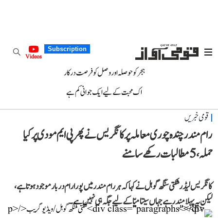
Subscription
Videos
ہجر کو حوصلہ اور وصل کو فرصت درکار
اک محبت کے لیے ایک جوانی کم ہے
قومی خبریں
رام مندر چندہ چوری معاملہ پر کانگریس نے پھر پی ایم مودی پر کیا
حملہ، 5 مطالبات رکھے سامنے
کانگریس لیڈر شکتی سنگھ گوہل نے کہا کہ ہر رام مندر میں پورا رام دربار موجود ہوتا ہے،
لیکن یہ پہلا مندر ہے جہاں سیتا میّا کے لیے جگہ ہی نہیں ہے۔