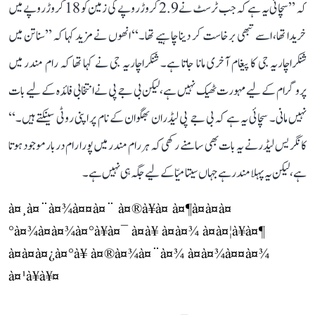
کہ ’’سچائی یہ ہے کہ جب ٹرسٹ نے 2.9 کروڑ روپے کی زمین کو 18 کروڑ روپے میں
خریدا تھا، اسے تبھی برخاست کر دینا چاہیے تھا۔‘‘ انھوں نے مزید کہا کہ ’’سناتن میں
شنکراچاریہ جی کا پیغام آخری مانا جاتا ہے۔ شنکراچاریہ جی نے کہا تھا کہ رام مندر میں
پروگرام کے لیے مہورت ٹھیک نہیں ہے، لیکن بی جے پی نے انتخابی فائدہ کے لیے بات
نہیں مانی۔ سچائی یہ ہے کہ بی جے پی لیڈران بھگوان کے نام پر اپنی روٹی سینکتے ہیں۔‘‘
کانگریس لیڈر نے یہ بات بھی سامنے رکھی کہ ہر رام مندر میں پورا رام دربار موجود ہوتا
ہے، لیکن یہ پہلا مندر ہے جہاں سیتا میّا کے لیے جگہ ہی نہیں ہے۔
à¤¸à¤¨à¤¾à¤¤à¤¨ à¤®à¥à¤ à¤¶à¤à¤à¤
°à¤¾à¤à¤¾à¤°à¥à¤¯ à¤à¥ à¤à¤¾ à¤à¤¦à¥à¤¶
à¤à¤à¤¿à¤°à¥ à¤®à¤¾à¤¨à¤¾ à¤à¤¾à¤¤à¤¾
à¤¹à¥à¥¤