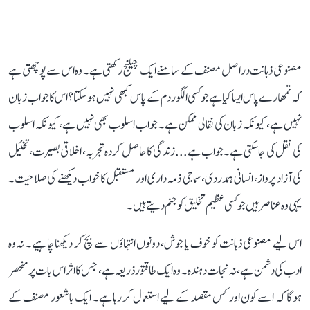
مصنوعی ذہانت دراصل مصنف کے سامنے ایک چیلنج رکھتی ہے۔ وہ اس سے پوچھتی ہے
کہ تمھارے پاس ایسا کیا ہے جو کسی الگوردم کے پاس کبھی نہیں ہو سکتا؟ اس کا جواب زبان
نہیں ہے، کیونکہ زبان کی نقالی ممکن ہے۔ جواب اسلوب بھی نہیں ہے، کیونکہ اسلوب
کی نقل کی جا سکتی ہے۔ جواب ہے... زندگی کا حاصل کردہ تجربہ، اخلاقی بصیرت، تخئیل
کی آزاد پرواز، انسانی ہمدردی، سماجی ذمہ داری اور مستقبل کا خواب دیکھنے کی صلاحیت۔
یہی وہ عناصر ہیں جو کسی عظیم تخلیق کو جنم دیتے ہیں۔
اس لیے مصنوعی ذہانت کو خوف یا جوش، دونوں انتہاؤں سے بچ کر دیکھنا چاہیے۔ نہ وہ
ادب کی دشمن ہے، نہ نجات دہندہ۔ وہ ایک طاقتور ذریعہ ہے، جس کا اثر اس بات پر منحصر
ہوگا کہ اسے کون اور کس مقصد کے لیے استعمال کر رہا ہے۔ ایک باشعور مصنف کے