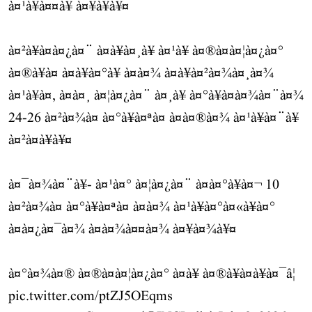
à¤¹à¥à¤¤à¥ à¤¥à¥à¥¤
à¤²à¥à¤à¤¿à¤¨ à¤à¥à¤¸à¥ à¤¹à¥ à¤®à¤à¤¦à¤¿à¤°
à¤®à¥à¤ à¤à¥à¤°à¥ à¤à¤¾ à¤à¥à¤²à¤¾à¤¸à¤¾
à¤¹à¥à¤, à¤à¤¸ à¤¦à¤¿à¤¨ à¤¸à¥ à¤°à¥à¤à¤¾à¤¨à¤¾
24-26 à¤²à¤¾à¤ à¤°à¥à¤ªà¤ à¤à¤®à¤¾ à¤¹à¥à¤¨à¥
à¤²à¤à¥à¥¤
à¤¯à¤¾à¤¨à¥- à¤¹à¤° à¤¦à¤¿à¤¨ à¤à¤°à¥à¤¬ 10
à¤²à¤¾à¤ à¤°à¥à¤ªà¤ à¤à¤¾ à¤¹à¥à¤°à¤«à¥à¤°
à¤à¤¿à¤¯à¤¾ à¤à¤¾à¤¤à¤¾ à¤¥à¤¾à¥¤
à¤°à¤¾à¤® à¤®à¤à¤¦à¤¿à¤° à¤à¥ à¤®à¥à¤à¥à¤¯â¦
pic.twitter.com/ptZJ5OEqms