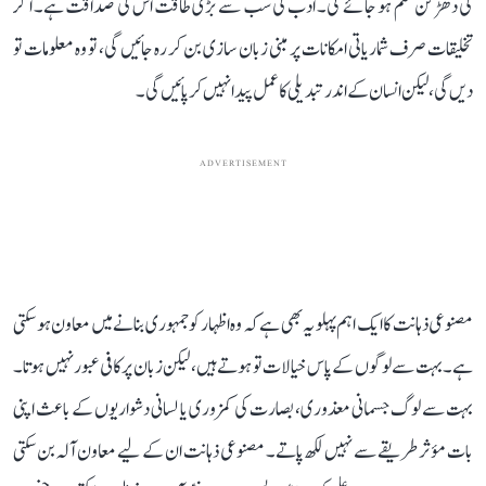
کی دھڑکن ختم ہو جائے گی۔ ادب کی سب سے بڑی طاقت اس کی صداقت ہے۔ اگر
تخلیقات صرف شماریاتی امکانات پر مبنی زبان سازی بن کر رہ جائیں گی، تو وہ معلومات تو
دیں گی، لیکن انسان کے اندر تبدیلی کا عمل پیدا نہیں کر پائیں گی۔
ADVERTISEMENT
مصنوعی ذہانت کا ایک اہم پہلو یہ بھی ہے کہ وہ اظہار کو جمہوری بنانے میں معاون ہو سکتی
ہے۔ بہت سے لوگوں کے پاس خیالات تو ہوتے ہیں، لیکن زبان پر کافی عبور نہیں ہوتا۔
بہت سے لوگ جسمانی معذوری، بصارت کی کمزوری یا لسانی دشواریوں کے باعث اپنی
بات مؤثر طریقے سے نہیں لکھ پاتے۔ مصنوعی ذہانت ان کے لیے معاون آلہ بن سکتی