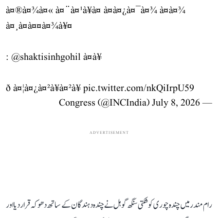
à¤®à¤¾à¤« à¤¨à¤¹à¥à¤ à¤à¤¿à¤¯à¤¾ à¤à¤¾
à¤¸à¤à¤¤à¤¾à¥¤
:
@shaktisinhgohil
à¤à¥
ð à¤¦à¤¿à¤²à¥à¤²à¥
pic.twitter.com/nkQiIrpU59
July 8, 2026
— Congress (@INCIndia)
ADVERTISEMENT
رام مندر میں چندہ چوری کو شکتی سنگھ گوہل نے چندہ دہندگان کے ساتھ دھوکہ قرار دیا اور