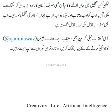
لیکن کسی تخلیق میں جان ڈالنے کا کام آج بھی صرف انسان کا زندہ تجربہ ہی کر سکتا ہے۔
یہی تجربہ ادب کو ادب بناتا ہے اور یہی وہ میدان ہے جہاں انسان کی تخلیقی صلاحیت اب
بھی منفرد، ناقابل تغیر اور ناقابل شکست ہے۔
قومی آواز اب ٹیلی گرام پر بھی دستیاب ہے۔ ہمارے چینل (
qaumiawaz@
)
کو جوائن کرنے کے لئے یہاں کلک کریں اور تازہ ترین خبروں سے اپ ڈیٹ رہیں۔
ADVERTISEMENT
Creativity
Life
Artificial Intelligence