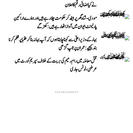
نے کیا اضافی رقم کا اعلان
مودی-شاہ گھر پر بیٹھ کر حکومت چلا رہے ہیں اور ہمارے اراکین
پارلیمنٹ ایوان میں آواز اٹھا رہے ہیں: کھڑگے
بہار کے وزیر اعلیٰ سے کہنا چاہتا ہوں کہ آپ بہانہ بنا کر طلبا پر ظلم کرنا
بند کیجیے: عمران پرتاپ گڑھی
قتل معاملہ میں رام رحیم کی بریت کے خلاف سپریم کورٹ میں
عرضی، نوٹس جاری
ADVERTISEMENT