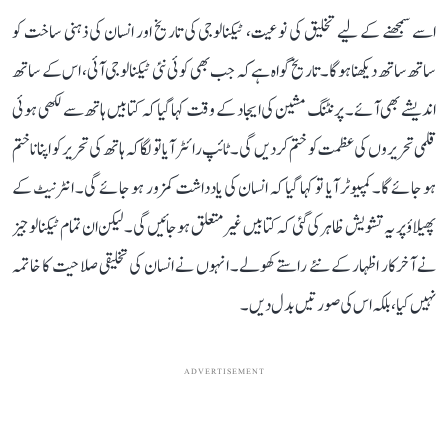
اسے سمجھنے کے لیے تخلیق کی نوعیت، ٹیکنالوجی کی تاریخ اور انسان کی ذہنی ساخت کو
ساتھ ساتھ دیکھنا ہوگا۔ تاریخ گواہ ہے کہ جب بھی کوئی نئی ٹیکنالوجی آئی، اس کے ساتھ
اندیشے بھی آئے۔ پرنٹنگ مشین کی ایجاد کے وقت کہا گیا کہ کتابیں ہاتھ سے لکھی ہوئی
قلمی تحریروں کی عظمت کو ختم کر دیں گی۔ ٹائپ رائٹر آیا تو لگا کہ ہاتھ کی تحریر کو اپنانا ختم
ہو جائے گا۔ کمپیوٹر آیا تو کہا گیا کہ انسان کی یادداشت کمزور ہو جائے گی۔ انٹرنیٹ کے
پھیلاؤ پر یہ تشویش ظاہر کی گئی کہ کتابیں غیر متعلق ہو جائیں گی۔ لیکن ان تمام ٹیکنالوجیز
نے آخرکار اظہار کے نئے راستے کھولے۔ انہوں نے انسان کی تخلیقی صلاحیت کا خاتمہ
نہیں کیا، بلکہ اس کی صورتیں بدل دیں۔
ADVERTISEMENT