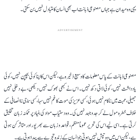
یہی وہ میدان ہے جہاں مصنوعی ذہانت اب بھی انسان کا متبادل نہیں بن سکتی۔
ADVERTISEMENT
مصنوعی ذہانت کے پاس معلومات کا وسیع ذخیرہ ہے، لیکن اس کا اپنا کوئی بچپن نہیں، کوئی
یادداشت نہیں، کوئی ذاتی دکھ نہیں۔ اس نے کبھی بھوک نہیں دیکھی، بے دخلی نہیں
جھیلی، محبت میں ناکام نہیں ہوئی، کسی عزیز کی موت کا غم نہیں سہا، کسی سماجی ناانصافی کے
خلاف خطرہ مول لے کر جدوجہد نہیں کی۔ وہ دستیاب مواد کی بنیاد پر ممکنہ زبان تخلیق
کرتی ہے۔ اسی لیے اس کی تحریر عموماً منظم، قواعد و زبان سے بھرپور اور متاثر کن ہوتی
ہے، لیکن اس میں وہ تپش نہیں ہوتی جو انسان کے زندہ تجربے سے پیدا ہوتی ہے۔