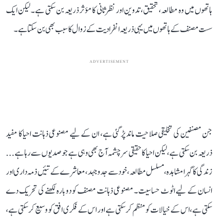
ہاتھوں میں وہ مطالعہ، تحقیق، تدوین اور نظرثانی کا مؤثر ذریعہ بن سکتی ہے۔ لیکن ایک
سست مصنف کے ہاتھوں میں یہی ذریعہ انفرادیت کے زوال کا سبب بھی بن سکتا ہے۔
ADVERTISEMENT
جن مصنفین کی تخلیقی صلاحیت ماند پڑ گئی ہے، ان کے لیے مصنوعی ذہانت احیا کا مفید
ذریعہ بن سکتی ہے، لیکن احیا کا حقیقی سرچشمہ آج بھی وہی ہے جو صدیوں سے رہا ہے...
زندگی کا گہرا مشاہدہ، مسلسل مطالعہ، خود سے جدوجہد، معاشرے کے تئیں ذمہ داری اور
انسان کے لیے اٹوٹ حساسیت۔ مصنوعی ذہانت مصنف کو دوبارہ لکھنے کی تحریک دے
سکتی ہے، اس کے خیالات کو منظم کر سکتی ہے اور اس کے فکری افق کو وسیع کر سکتی ہے،