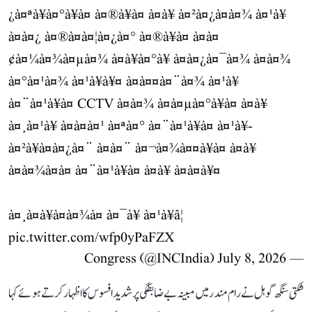
¿à¤ªà¥à¤°à¥à¤ à¤®à¥à¤ à¤­à¥ à¤²à¤¿à¤à¤¾ à¤¹à¥
à¤à¤¿ à¤®à¤à¤¦à¤¿à¤° à¤®à¥à¤ à¤à¤
¢à¤¼à¤¾à¤µà¤¾ à¤à¥à¤°à¥ à¤à¤¿à¤¯à¤¾ à¤à¤¾
à¤°à¤¹à¤¾ à¤¹à¥à¥¤ à¤à¤¤à¤¨à¤¾ à¤¹à¥
à¤¨à¤¹à¥à¤ CCTV à¤à¤¾ à¤à¤µà¤°à¥à¤ à¤­à¥
à¤¸à¤¹à¥ à¤à¤à¤¹ à¤ªà¤° à¤¨à¤¹à¥à¤ à¤¹à¥-
à¤²à¥à¤à¤¿à¤¨ à¤à¤¨ à¤¬à¤¾à¤¤à¥à¤ à¤à¥
à¤à¤¾à¤à¤ à¤¨à¤¹à¥à¤ à¤à¥ à¤à¤à¥¤
à¤¸à¤à¥à¤à¤¾à¤ à¤¯à¥ à¤¹à¥â¦
pic.twitter.com/wfp0yPaFZX
July 8, 2026
— Congress (@INCIndia)
شکتی سنگھ گوہل نے رام مندر میں مبینہ بے ضابطگی پر شدید افسوس کا اظہار کرتے ہوئے کہا