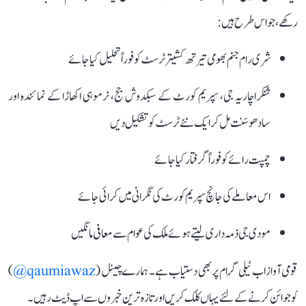
رکھے، جو اس طرح ہیں:
شری رام جنم بھومی تیرتھ کشیتر ٹرسٹ کو فوراً تحلیل کیا جائے
شنکراچاریہ جی، سپریم کورٹ کے سبکدوش جج، نرموہی اکھاڑا کے نمائندہ اور
سادھو سَنت مل کر ایک نئے ٹرسٹ کو تشکیل دیں
چمپت رائے کو فوراً گرفتار کیا جائے
اس معاملے کی جانچ سپریم کورٹ کی نگرانی میں کرائی جائے
مودی جی ذمہ داری لیتے ہوئے ملک کی عوام سے معافی مانگیں
قومی آواز اب ٹیلی گرام پر بھی دستیاب ہے۔ ہمارے چینل (
qaumiawaz@
)
کو جوائن کرنے کے لئے یہاں کلک کریں اور تازہ ترین خبروں سے اپ ڈیٹ رہیں۔