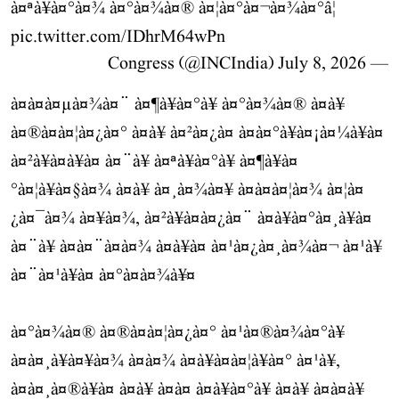
à¤ªà¥à¤°à¤¾ à¤°à¤¾à¤® à¤¦à¤°à¤¬à¤¾à¤°â¦
pic.twitter.com/IDhrM64wPn
July 8, 2026
— Congress (@INCIndia)
à¤­à¤à¤µà¤¾à¤¨ à¤¶à¥à¤°à¥ à¤°à¤¾à¤® à¤à¥
à¤®à¤à¤¦à¤¿à¤° à¤à¥ à¤²à¤¿à¤ à¤à¤°à¥à¤¡à¤¼à¥à¤
à¤²à¥à¤à¥à¤ à¤¨à¥ à¤ªà¥à¤°à¥ à¤¶à¥à¤
°à¤¦à¥à¤§à¤¾ à¤à¥ à¤¸à¤¾à¤¥ à¤à¤à¤¦à¤¾ à¤¦à¤
¿à¤¯à¤¾ à¤¥à¤¾, à¤²à¥à¤à¤¿à¤¨ à¤à¥à¤°à¤¸à¥à¤
à¤¨à¥ à¤à¤¨à¤à¤¾ à¤à¥à¤ à¤¹à¤¿à¤¸à¤¾à¤¬ à¤¹à¥
à¤¨à¤¹à¥à¤ à¤°à¤à¤¾à¥¤
à¤°à¤¾à¤® à¤®à¤à¤¦à¤¿à¤° à¤¹à¤®à¤¾à¤°à¥
à¤à¤¸à¥à¤¥à¤¾ à¤à¤¾ à¤à¥à¤à¤¦à¥à¤° à¤¹à¥,
à¤à¤¸à¤®à¥à¤ à¤à¥ à¤à¤ à¤à¥à¤°à¥ à¤à¥ à¤à¤­à¥