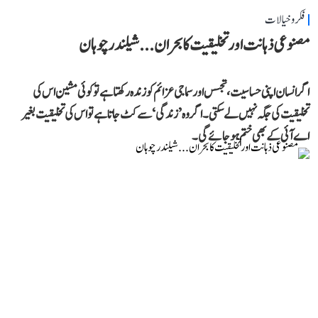
فکر و خیالات
مصنوعی ذہانت اور تخلیقیت کا بحران... شیلندر چوہان
اگر انسان اپنی حساسیت، تجسس اور سماجی عزائم کو زندہ رکھتا ہے تو کوئی مشین اس کی
تخلیقیت کی جگہ نہیں لے سکتی۔ اگر وہ ’زندگی‘ سے کٹ جاتا ہے تو اس کی تخلیقیت بغیر
اے آئی کے بھی ختم ہو جائے گی۔