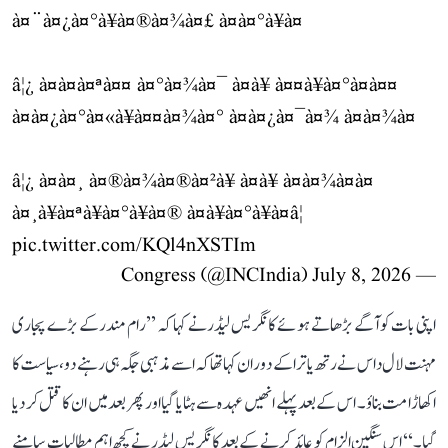
à¤¨à¤¿à¤°à¥à¤®à¤¾à¤£ à¤à¤°à¥à¤
â¦¿ à¤à¤à¤ªà¤¤ à¤°à¤¾à¤¯ à¤à¥ à¤¤à¥à¤°à¤à¤¤
à¤à¤¿à¤°à¤«à¥à¤¤à¤¾à¤° à¤à¤¿à¤¯à¤¾ à¤à¤¾à¤
â¦¿ à¤à¤¸ à¤®à¤¾à¤®à¤²à¥ à¤à¥ à¤à¤¾à¤à¤
à¤¸à¥à¤ªà¥à¤°à¥à¤® à¤à¥à¤°à¥à¤â¦
pic.twitter.com/KQl4nXSTIm
July 8, 2026
— Congress (@INCIndia)
اپنی بات کو آگے بڑھاتے ہوئے کانگریس لیڈر نے کہا کہ ’’رام مندر کے بڑے پجاری
مہنت لال داس نے رتھ یاترا کے دوران کہا تھا کہ اسے مذہبی جگہ ہی رہنے دو، سیاست کا
اکھاڑا مت بناؤ۔ اس کے بعد پہلے انھیں عہدہ سے ہٹایا گیا اور پھر بعد میں ان کا قتل کر دیا
گیا۔‘‘ اس سنگین الزام کو عائد کرنے کے بعد کانگریس لیڈر نے کچھ اہم مطالبات سامنے