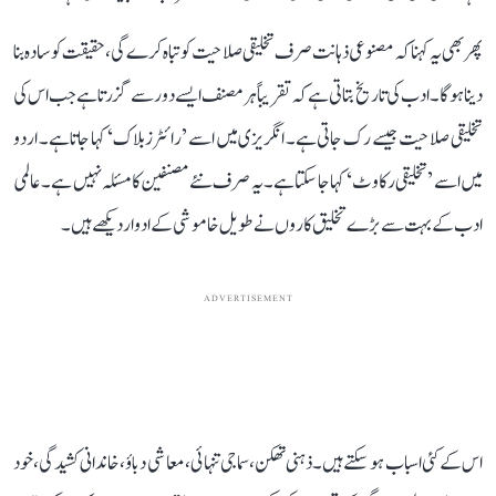
پھر بھی یہ کہنا کہ مصنوعی ذہانت صرف تخلیقی صلاحیت کو تباہ کرے گی، حقیقت کو سادہ بنا
دینا ہوگا۔ ادب کی تاریخ بتاتی ہے کہ تقریباً ہر مصنف ایسے دور سے گزرتا ہے جب اس کی
تخلیقی صلاحیت جیسے رک جاتی ہے۔ انگریزی میں اسے ’رائٹرز بلاک‘ کہا جاتا ہے۔ اردو
میں اسے ’تخلیقی رکاوٹ‘ کہا جا سکتا ہے۔ یہ صرف نئے مصنفین کا مسئلہ نہیں ہے۔ عالمی
ادب کے بہت سے بڑے تخلیق کاروں نے طویل خاموشی کے ادوار دیکھے ہیں۔
ADVERTISEMENT
اس کے کئی اسباب ہو سکتے ہیں۔ ذہنی تھکن، سماجی تنہائی، معاشی دباؤ، خاندانی کشیدگی، خود