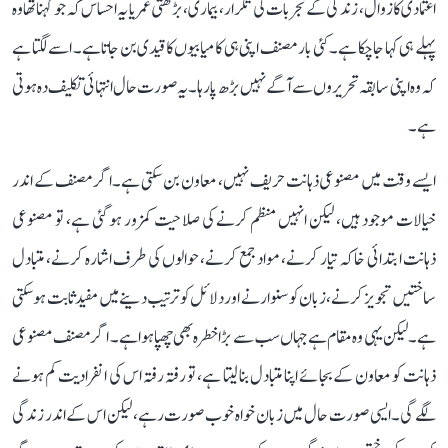
اعتمادی کا زوال، زندگی کے تجربات کی تکرار، بیماری، بڑھتی عمر یا یہ احساس کہ جو کہنا تھا وہ
پہلے ہی کہا جا چکا ہے۔ کئی بار مصنف اپنی ہی کامیابیوں کا قیدی بن جاتا ہے۔ اسے لگتا ہے
کہ وہ اپنی سابقہ تحریروں سے آگے نہیں بڑھ پا رہا۔ یہ صورت حال انتہائی تکلیف دہ ہوتی
ہے۔
ایسے وقت میں مصنوعی ذہانت حریف نہیں، معاون بن سکتی ہے۔ اگر مصنف کے اندر
خیالات موجود ہیں، لیکن انہیں منظم کرنے کی صلاحیت کمزور ہو گئی ہے، تو مصنوعی
ذہانت ابتدائی خاکہ تیار کرنے، مواد جمع کرنے، حوالوں کی طرف اشارہ کرنے، متبادل
ساختیں تجویز کرنے، زبان کو سنوارنے اور دلائل کو ترتیب دینے میں مفید ثابت ہو سکتی
ہے۔ لیکن یہی وہ مقام ہے جہاں سب سے بڑا خطرہ بھی چھپا ہوا ہے۔ اگر مصنف مصنوعی
ذہانت کو معاون کے بجائے اپنا متبادل بنا لیتا ہے، تو رفتہ رفتہ اس کی انفرادیت کم ہونے
لگے گی۔ ایسی صورت حال میں زبان خواہ خوب صورت رہے، لیکن اس کے اندر زندگی