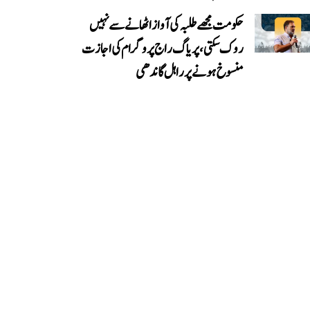
حکومت مجھے طلبہ کی آواز اٹھانے سے نہیں
روک سکتی، پریاگ راج پروگرام کی اجازت
منسوخ ہونے پر راہل گاندھی