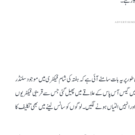
ہور ہے۔
ADVERTISEM
 طور پر یہ بات سامنے آئی ہے کہ ہفتہ کی شام فیکٹری میں موجود سلنڈر
 میں گیس آس پاس کے علاقے میں پھیل گئی جس سے قریبی فیکٹریوں
رانہیں الٹیاں ہونے لگیں۔ لوگوں کو سانس لینے میں بھی تکلیف کا