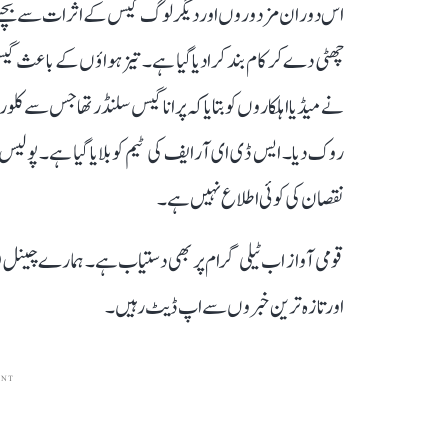
اس دوران مزدوروں اور دیگر لوگ گیس کے اثرات سے بچنے 
چھٹی دے کر کام بند کرادیا گیا ہے۔ تیز ہواؤں کے باعث گیس
نے میڈیا اہلکاروں کو بتایا کہ پرانا گیس سلنڈر تھا جس سے کلوری
روک دیا۔ ایس ڈی ای آرایف کی ٹیم کو بلایا گیا ہے۔ پولیس ا
نقصان کی کوئی اطلاع نہیں ہے۔
قومی آواز اب ٹیلی گرام پر بھی دستیاب ہے۔ ہمارے چینل 
اور تازہ ترین خبروں سے اپ ڈیٹ رہیں۔
ENT