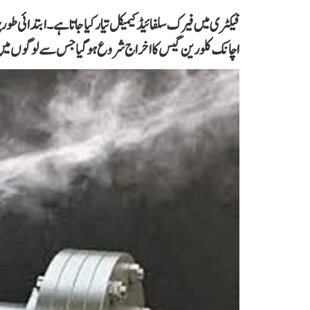
فیکٹری میں فیرک سلفائیڈ کیمیکل تیارکیا جاتا ہے۔ ابتدائی طو
اچانک کلورین گیس کا اخراج شروع ہوگیا جس سے لوگوں می