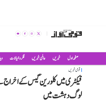
صفحہ اول
خبریں
عالمی خبریں
فکر و خیالات
وی
قومی خبریں
فیکٹری میں کلورین گیس کے اخراج س
لوگ دہشت میں