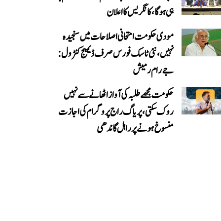
ہی ہوگا، کانگریس کا اعلان
مودی حکومت امتحانی اصلاحات میں سنجیدہ
نہیں، نئی ٹاسک فورس صرف ڈیمیج کنٹرول:
جے رام رمیش
حکومت مجھے طلبہ کی آواز اٹھانے سے نہیں
روک سکتی، پریاگ راج پروگرام کی اجازت
منسوخ ہونے پر راہل گاندھی