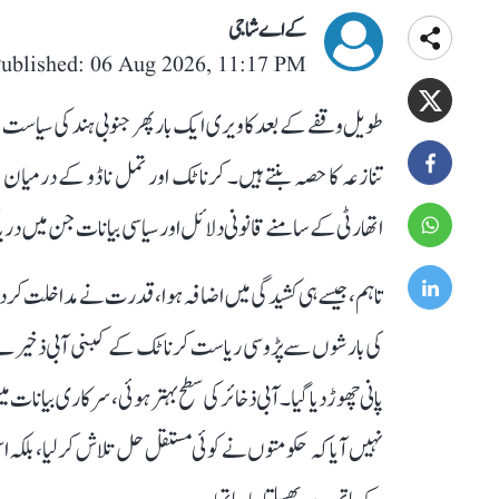
کے اے شاجی
ublished: 06 Aug 2026, 11:17 PM
طویل وقفے کے بعد کاویری ایک بار پھر جنوبی ہند کی سیاست کے 
تنازعہ کا حصہ بنتے ہیں۔ کرناٹک اور تمل ناڈو کے درمیان ا
اتھارٹی کے سامنے قانونی دلائل اور سیاسی بیانات جن میں دریا ک
تاہم، جیسے ہی کشیدگی میں اضافہ ہوا، قدرت نے مداخلت کر د
کی بارشوں سے پڑوسی ریاست کرناٹک کے کبنی آبی ذخیرے میں پ
پانی چھوڑ دیا گیا۔ آبی ذخائر کی سطح بہتر ہوئی، سرکاری بیانات
نہیں آیا کہ حکومتوں نے کوئی مستقل حل تلاش کر لیا، بلکہ 