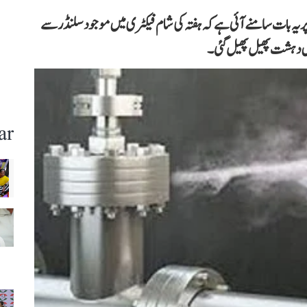
ر پر یہ بات سامنے آئی ہے کہ ہفتہ کی شام فیکٹری میں موجود سلنڈر سے
ں دہشت پھیل پھیل گئی۔
ar