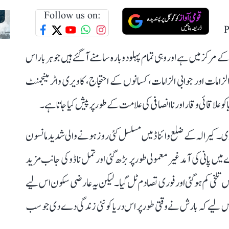
Follow us on:
P
مرکز میں ہے اور وہی تمام پہلو دوبارہ سامنے آ گئے ہیں جو ہر بار اس
لزامات اور جوابی الزامات، کسانوں کے احتجاج، کاویری واٹر مینجمنٹ
و علاقائی وقار اور ناانصافی کی علامت کے طور پر پیش کیا جاتا ہے۔
ی۔ کیرالہ کے ضلع وائناڈ میں مسلسل کئی روز ہونے والی شدید مانسون
انی کی آمد غیر معمولی طور پر بڑھ گئی اور تمل ناڈو کی جانب مزید
 میں تلخی کم ہو گئی اور فوری تصادم ٹل گیا۔ لیکن یہ عارضی سکون اس لیے
اس لیے کہ بارش نے وقتی طور پر اس دریا کو نئی زندگی دے دی جو سب