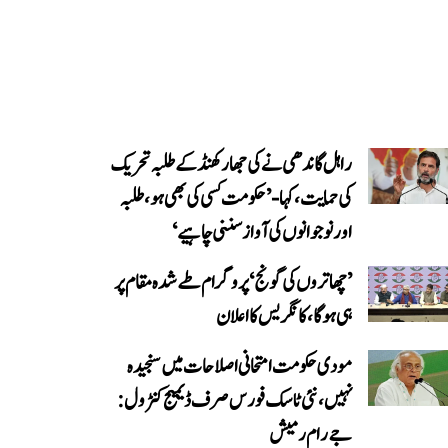
راہل گاندھی نے کی جھارکھنڈ کے طلبہ تحریک
کی حمایت، کہا- ’حکومت کسی کی بھی ہو، طلبہ
اور نوجوانوں کی آواز سننی چاہیے‘
’چھاتروں کی گونج‘ پروگرام طے شدہ مقام پر
ہی ہوگا، کانگریس کا اعلان
مودی حکومت امتحانی اصلاحات میں سنجیدہ
نہیں، نئی ٹاسک فورس صرف ڈیمیج کنٹرول:
جے رام رمیش