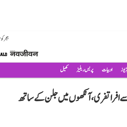
ہجر کو
ڈیوز
ادبیات
پریس ریلیز
کھیل
ے افراتفری، آنکھوں میں جلن کے ساتھ