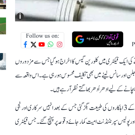
i
Follow us on:
P
ے کی ایک فیکٹری میں کلورین گیس کا اخراج ہوگیا جس سے مزدوروں
 جلن اور سانس لینے میں بھی تکلیف محسوس ہورہی ہے۔ اس واقعہ سے
بچانے کے لیے ادھراُدھر بھاگتے نظر آرہے ہیں۔
گیس کے اثرات میں آنے سے دو مزدوروں اور فائر بریگیڈ کے 3 اہلکاروں کی طبیعت بگڑ گئی جس کے بعد انہیں سرکاری اور نجی
نگھ اور پولیس سپرنٹنڈنٹ امیت کمار جائے وقوعہ پر پہنچ گئے۔ جس فیکٹری