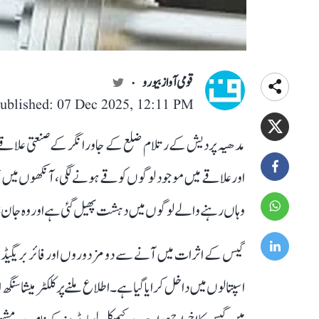
قومی آواز بیورو
ublished: 07 Dec 2025, 12:11 PM
مدھیہ پردیش کے رتلام ضلع کے جاورا نگر کے صنعتی علاق
اور علاقے میں موجود لوگوں کو قے ہونے لگی، آنکھوں میں
وہاں رہنے والے لوگوں میں دہشت پھیل گئی ہے اور وہ جان 
اسپتالوں میں داخل کرایا گیا ہے۔ اطلاع ملنے پر کلکٹر میشا س