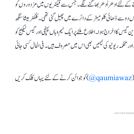
کے لئے ادھراُدھر بھاگنے لگے۔ جس سے فیکٹریوں میں مزدوروں کو
 دو سے ڈھائی کلومیٹر کے دائرے میں پھیل گئی تھی۔ کلکٹر میشا سنگھ
ن گیس کا اخراج ہوا۔ اطلاع ملنے پر ایک ٹیم وہاں پہنچی اور گیس لیکیج کو
ور محکمہ ریونیو کی ٹیمیں بھی اس میں مصروف ہیں۔ فی الحال کسی جانی
(
qaumiawaz@
) کو جوائن کرنے کے لئے یہاں کلک کریں
ADVERTISEM