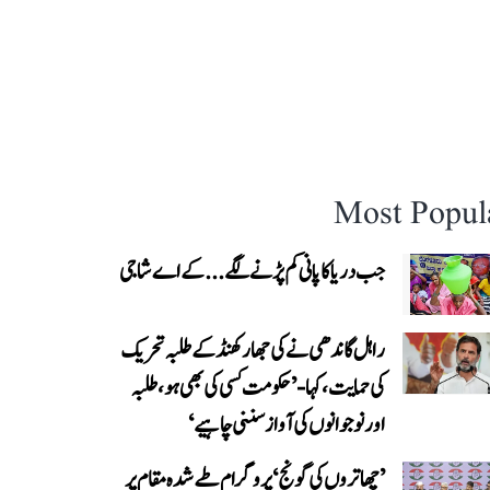
Most Popul
جب دریا کا پانی کم پڑنے لگے...کے اے شاجی
راہل گاندھی نے کی جھارکھنڈ کے طلبہ تحریک
کی حمایت، کہا- ’حکومت کسی کی بھی ہو، طلبہ
اور نوجوانوں کی آواز سننی چاہیے‘
’چھاتروں کی گونج‘ پروگرام طے شدہ مقام پر