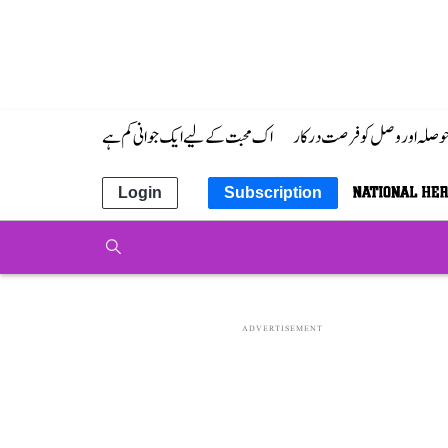
 حوصلہ اور وصل کو فرصت درکار
اک محبت کے لیے ایک جوانی کم ہے
Login
Subscription
ADVERTISEMENT