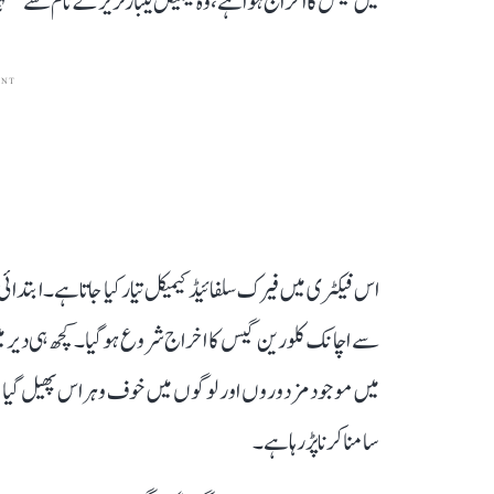
میں گیس کا اخراج ہوا ہے، وہ کیمیکل لیبارٹریز کے نام سے مش
ENT
اس فیکٹری میں فیرک سلفائیڈ کیمیکل تیارکیا جاتا ہے۔ ابتدائی
سے اچانک کلورین گیس کا اخراج شروع ہوگیا۔ کچھ ہی دیر
میں موجود مزدوروں اور لوگوں میں خوف وہراس پھیل گیا او
سامنا کرنا پڑرہا ہے۔