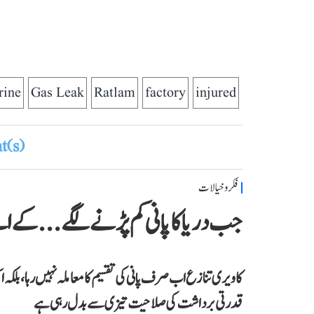
rine
Gas Leak
Ratlam
factory
injured
(s)
فکر و خیالات
جب دریا کا پانی کم پڑنے لگے...کے 
کاویری تنازع اب صرف پانی کی تقسیم کا معاملہ نہیں رہا، بلکہ ا
قدرتی برداشت کی صلاحیت تیزی سے بدل رہی ہے