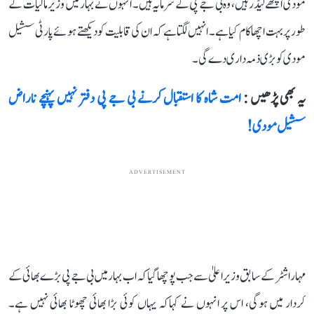
مودی اچھے لیڈر ہیں، وہ بی جے پی کے سرمایہ ہیں۔ انہوں نے بہار میں وزیر مالیات کے
طور پر بہت اچھا کام کیا ہے۔ انہیں لگتاہے کہ ان کی قابلیت کو دیکھتے ہوئے پارٹی سشیل
مودی کو بڑی ذمہ داری دے گی۔
یہ بھی پڑھیں :
امت شاہ کا استقبال کرنے بی جے پی دفتر نہیں پہنچے ناراض
سشیل مودی!
ADVERTISEMENT
مہاراشٹر کے سابق وزیراعلیٰ سے جب پوچھاگیا کہ اب بہار میں بی جے پی بڑے بھائی کے
کردار میں ہوگی، اس پر انہوں نے کہاکہ یہاں کوئی بڑا بھائی چھوٹا بھائی نہیں ہے۔