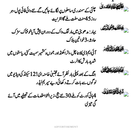
چنئی کے سمندری ساحلوں پر لگائے جائیں گے نئے وائی فائی پول، ہر
روز 45 منٹ مفت ملے گا انٹرنیٹ
بہار: مدھوبنی میں مارننگ واک کے دوران پیش آیا خوفناک سڑک
حادثہ، 3 خواتین ہلاک
آئی ایم ڈی کا ہماچل، اتراکھنڈ اور جموں و کشمیر سمیت کئی ریاستوں میں
شدید بارش کا الرٹ
جنگ کے بعد پہلی بار نظر آئے مجتبیٰ خامنہ ای! 12 سیکنڈ کی ویڈیو میں
لوگوں سے بات کرتے دکھائی دیے سپریم لیڈر
4 ہائی کورٹ کو ملے 30 نئے جج، زیر التوا مقدمات کے تصفیے میں آئے
گی تیزی
ADVERTISEMENT