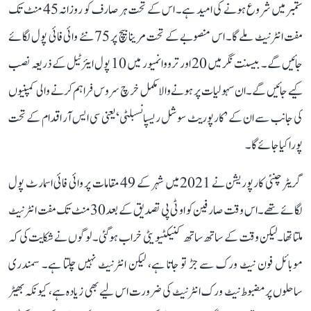
ستمبر میں شروع ہونے کی امید ہے۔ اس کے تحت ہر صارف کو روزانہ 45 منٹ تک
مفت انٹرنیٹ ملے گا۔ اس منصوبے کے تحت مرینا بیچ پر 75 نئے وائی فائی پول لگائے
جائیں گے۔ بیسنت نگر میں 20 اور ترووانمیور میں 10 پول ایئرٹیل کے ذریعہ نصب
کیے جائیں گے۔ ان سہولیات پر ہونے والا مکمل خرچ سروس فراہم کرنے والی کمپنیوں
کی جانب سے ان کے ’کارپوریٹ سوشل ریسپانسبلٹی‘ یعنی سی ایس آر اقدام کے تحت
پورا کیا جائے گا۔
گریٹر چنئی کارپوریشن نے 2021 میں شہر کے 49 مقامات پر وائی فائی اسمارٹ پول
لگائے تھے۔ اس وقت صارفین کو او ٹی پی تصدیق کے بعد 30 منٹ تک مفت انٹرنیٹ
ملتا تھا۔ لیکن وقت کے ساتھ ساتھ کنیکٹیویٹی خراب ہو گئی۔ لوگوں نے شکایت کی کہ
موبائل فون نیٹ ورک سے جڑ تو جاتا ہے، لیکن انٹرنیٹ نہیں چلتا ہے۔ سمندری
ساحلوں پر مضبوط نیٹ ورک انٹرنیٹ کی ضرورت اس لیے بھی زیادہ ہے، کیونکہ بھیڑ