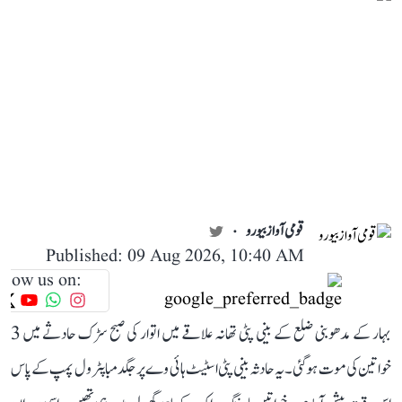
قومی آواز بیورو
Published: 09 Aug 2026, 10:40 AM
llow us on:
بہار کے مدھوبنی ضلع کے بینی پٹی تھانہ علاقے میں اتوار کی صبح سڑک حادثے میں 3
خواتین کی موت ہو گئی۔ یہ حادثہ بینی پٹی اسٹیٹ ہائی وے پر جگدمبا پٹرول پمپ کے پاس