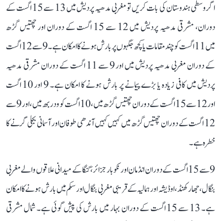
اگر وسطی ہندوستان کی بات کریں تو مغربی مدھیہ پردیش میں 13 سے 15 اگست کے
دوران، مشرقی مدھیہ پردیش میں 12 سے 15 اگست کے دوران اور چھتیس گڑھ
میں 11 اگست کو چند مقامات یا کچھ جگہوں پر بارش ہونے کا امکان ہے۔ 9 سے 12 اگست
کے دوران مغربی مدھیہ پردیش میں اور 9 سے 11 اگست کے دوران مشرقی مدھیہ
پردیش میں کافی زیادہ یا بڑے پیمانے پر بارش ہونے کا امکان ہے۔ 9 اور 10 اگست
اور 12 سے 15 اگست کے دوران چھتیس گڑھ میں، 10 اگست کو ودربھ میں، اور 9 سے
12 اگست کے دوران چھتیس گڑھ میں کہیں کہیں آندھی طوفان اور آسمانی بجلی گرنے کا
خطرہ ہے۔
9 سے 15 اگست کے دوران انڈمان اور نکوبار جزائر، گنگا کے میدانی علاقوں والے مغربی
بنگال، جھارکھنڈ، اوڈیشہ اور ہمالیہ کے قریبی مغربی بنگال اور سکم میں بارش ہونے کا امکان
ہے۔ 13 سے 15 اگست کے دوران بہار میں بارش کی پیش گوئی ہے۔ شمال مشرقی