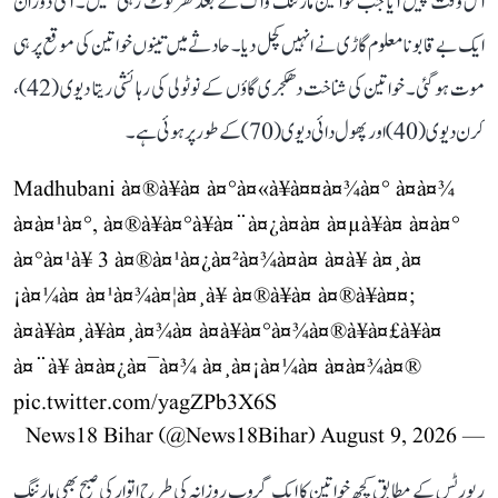
اس وقت پیش آیا جب خواتین مارننگ واک کے بعد گھر لوٹ رہی تھیں۔ اسی دوران
ایک بے قابو نامعلوم گاڑی نے انہیں کچل دیا۔ حادثے میں تینوں خواتین کی موقع پر ہی
موت ہو گئی۔ خواتین کی شناخت دھکجری گاؤں کے نوٹولی کی رہائشی ریتا دیوی (42)،
کرن دیوی (40) اور پھول دائی دیوی (70) کے طور پر ہوئی ہے۔
Madhubani à¤®à¥à¤ à¤°à¤«à¥à¤¤à¤¾à¤° à¤à¤¾
à¤à¤¹à¤°, à¤®à¥à¤°à¥à¤¨à¤¿à¤à¤ à¤µà¥à¤ à¤à¤°
à¤°à¤¹à¥ 3 à¤®à¤¹à¤¿à¤²à¤¾à¤à¤ à¤à¥ à¤¸à¤
¡à¤¼à¤ à¤¹à¤¾à¤¦à¤¸à¥ à¤®à¥à¤ à¤®à¥à¤¤;
à¤à¥à¤¸à¥à¤¸à¤¾à¤ à¤à¥à¤°à¤¾à¤®à¥à¤£à¥à¤
à¤¨à¥ à¤à¤¿à¤¯à¤¾ à¤¸à¤¡à¤¼à¤ à¤à¤¾à¤®
pic.twitter.com/yagZPb3X6S
August 9, 2026
— News18 Bihar (@News18Bihar)
رپورٹس کے مطابق کچھ خواتین کا ایک گروپ روزانہ کی طرح اتوار کی صبح بھی مارننگ