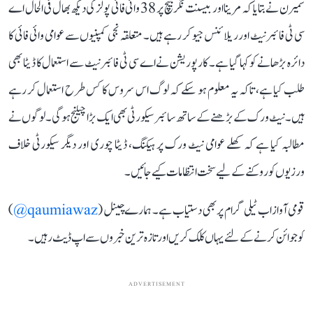
سمیرن نے بتایا کہ مرینا اور بیسنت نگر بیچ پر 38 وائی فائی پولز کی دیکھ بھال فی الحال اے
سی ٹی فائبرنیٹ اور ریلائنس جیو کر رہے ہیں۔ متعلقہ نجی کمپنیوں سے عوامی وائی فائی کا
دائرہ بڑھانے کو کہا گیا ہے۔ کارپوریشن نے اے سی ٹی فائبرنیٹ سے استعمال کا ڈیٹا بھی
طلب کیا ہے، تاکہ یہ معلوم ہو سکے کہ لوگ اس سروس کا کس طرح استعمال کر رہے
ہیں۔ نیٹ ورک کے بڑھنے کے ساتھ سائبر سیکورٹی بھی ایک بڑا چیلنج ہوگی۔ لوگوں نے
مطالبہ کیا ہے کہ کھلے عوامی نیٹ ورک پر ہیکنگ، ڈیٹا چوری اور دیگر سیکورٹی خلاف
ورزیوں کو روکنے کے لیے سخت انتظامات کیے جائیں۔
قومی آواز اب ٹیلی گرام پر بھی دستیاب ہے۔ ہمارے چینل (
qaumiawaz@
)
کو جوائن کرنے کے لئے یہاں کلک کریں اور تازہ ترین خبروں سے اپ ڈیٹ رہیں۔
ADVERTISEMENT