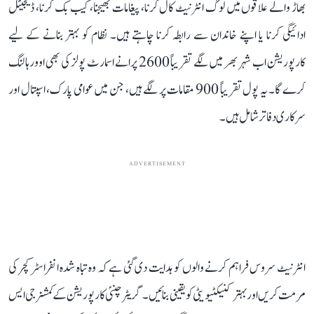
بھاڑ والے علاقوں میں لوگ انٹرنیٹ کال کرنا، پیغامات بھیجنا، کیب بک کرنا، ڈیجیٹل
ادائیگی کرنا یا اپنے خاندان سے رابطہ کرنا چاہتے ہیں۔ نظام کو بہتر بنانے کے لیے
کارپوریشن اب شہر بھر میں لگے تقریباً 2600 پرانے اسمارٹ پولز کی بھی اوورہالنگ
کرے گا۔ یہ پول تقریباً 900 مقامات پر لگے ہیں، جن میں عوامی پارک، اسپتال اور
سرکاری دفاتر شامل ہیں۔
ADVERTISEMENT
انٹرنیٹ سروس فراہم کرنے والوں کو ہدایت دی گئی ہے کہ وہ تباہ شدہ انفراسٹرکچر کی
مرمت کریں اور بہتر کنیکٹیویٹی کو یقینی بنائیں۔ گریٹر چنئی کارپوریشن کے کمشنر جی ایس