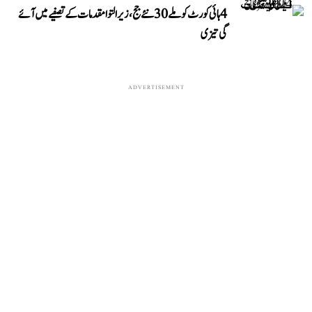
4 ہائی کورٹ کو ملے 30 نئے جج، زیر التوا مقدمات کے تصفیے میں آئے
گی تیزی
ADVERTISEMENT