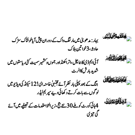
بہار: مدھوبنی میں مارننگ واک کے دوران پیش آیا خوفناک سڑک
حادثہ، 3 خواتین ہلاک
آئی ایم ڈی کا ہماچل، اتراکھنڈ اور جموں و کشمیر سمیت کئی ریاستوں میں
شدید بارش کا الرٹ
جنگ کے بعد پہلی بار نظر آئے مجتبیٰ خامنہ ای! 12 سیکنڈ کی ویڈیو میں
لوگوں سے بات کرتے دکھائی دیے سپریم لیڈر
4 ہائی کورٹ کو ملے 30 نئے جج، زیر التوا مقدمات کے تصفیے میں آئے
گی تیزی