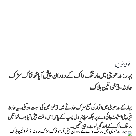
قومی خبریں
بہار: مدھوبنی میں مارننگ واک کے دوران پیش آیا خوفناک سڑک
حادثہ، 3 خواتین ہلاک
بہار کے مدھوبنی میں اتوار کی صبح سڑک حادثے میں 3 خواتین کی موت ہو گئی۔ یہ حادثہ
بینی پٹی اسٹیٹ ہائی وے پر جگدمبا پٹرول پمپ کے پاس اس وقت پیش آیا جب خواتین
مارننگ واک کے بعد گھر لوٹ رہی تھیں۔