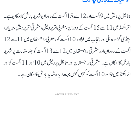
موسمیات نے جاری کیا الرٹ
ہماچل پردیش میں 9 اگست اور 12 سے 15 اگست کے دوران شدید بارش کا امکان ہے۔
اتراکھنڈ میں 11 سے 15 اگست کے دوران، مغربی اتر پردیش، مشرقی اتر پردیش، ہریانہ،
چنڈی گڑھ، دہلی اور پنجاب میں 9 اور 10 اگست کو، مغربی راجستھان میں 11 سے 12
اگست کے دوران اور مشرقی راجستھان میں 12 سے 13 اگست کو چند مقامات پر شدید
بارش کا امکان ہے۔ مشرقی راجستھان اور ہماچل پردیش میں 10 اور 11 اگست کو اور
اتراکھنڈ میں 9 اور 10 اگست کو کہیں کہیں بہت زیادہ شدید بارش کا امکان ہے۔
ADVERTISEMENT