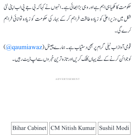
حکومت کا مکھیا ہی اہم ہے اور وہی بڑا بھائی ہے۔ انہوں نے کہاکہ بی جے پی اب اپنی نئی
شکل میں وزیراعلیٰ کو زیادہ طاقت فراہم کر کے بہار کی حکومت کو زیادہ توانائی فراہم
کرے گی۔
قومی آواز اب ٹیلی گرام پر بھی دستیاب ہے۔ ہمارے چینل (
qaumiawaz@
)
کو جوائن کرنے کے لئے یہاں کلک کریں اور تازہ ترین خبروں سے اپ ڈیٹ رہیں۔
ADVERTISEMENT
Bihar Cabinet
CM Nitish Kumar
Sushil Modi