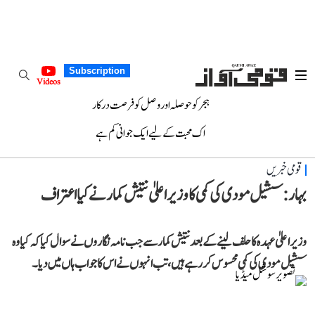
Subscription
Videos
ہجر کو حوصلہ اور وصل کو فرصت درکار
اک محبت کے لیے ایک جوانی کم ہے
قومی خبریں
بہار: سشیل مودی کی کمی کا وزیر اعلیٰ نتیش کمار نے کیا اعتراف
وزیر اعلیٰ عہدہ کا حلف لینے کے بعد نتیش کمار سے جب نامہ نگاروں نے سوال کیا کہ کیا وہ
سشیل مودی کی کمی محسوس کر رہے ہیں، تب انہوں نے اس کا جواب ہاں میں دیا۔