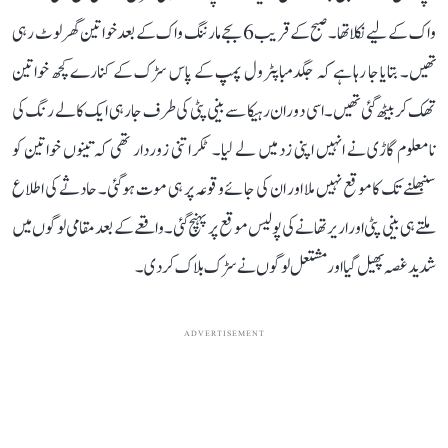
واک کے لیے نکلا تھا۔ صبح کے قریب 6 بجے مارننگ واک کے بعد خواتین گھر لوٹ رہی
تھیں۔ بتایا جا رہا ہے کہ جگدمبا پٹرول پمپ کے پاس سڑک کے کنارے کچھ خواتین
تھک کر بیٹھ گئی تھیں۔ اسی دوران رہیکا سے بینی پٹی کی طرف جا رہی ایک کالے رنگ کی
نامعلوم گاڑی نے انہیں اپنی زد میں لے لیا۔ ٹکر اتنی زوردار تھی کہ تینوں خواتین کو
سنبھلنے تک کا موقع نہیں ملا اور ان کی جائے وقوعہ پر ہی موت ہو گئی۔ حادثے کی اطلاع
ملتے ہی بینی پٹی اور اریر تھانے کی پولیس موقع پر پہنچ گئی۔ واقعے کے بعد مقامی لوگوں میں
شدید غصہ پھیل گیا اور مشتعل لوگوں نے سڑک بلاک کر دی۔
ADVERTISEMENT