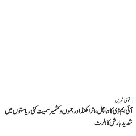
قومی خبریں
آئی ایم ڈی کا ہماچل، اتراکھنڈ اور جموں و کشمیر سمیت کئی ریاستوں میں
شدید بارش کا الرٹ