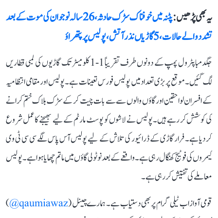
یہ بھی پڑھیں :
پٹنہ میں خوفناک سڑک حادثہ، 26 سالہ نوجوان کی موت کے بعد
تشدد والے حالات، 5 گاڑیاں نذر آتش، پولیس پر پتھراؤ
جگدمبا پٹرول پمپ کے دونوں طرف تقریباً 1-1 کلومیٹر تک گاڑیوں کی لمبی قطاریں
لگ گئیں۔ موقع پر بڑی تعداد میں پولیس فورس تعینات ہے۔ پولیس اور مقامی انتظامیہ
کے افسران لواحقین اور گاؤں والوں سے سے بات چیت کر کے سڑک بلاک ختم کرانے
کی کوشش کر رہے ہیں۔ پولیس نے لاشوں کو پوسٹ مارٹم کے لیے بھیجنے کا عمل شروع
کر دیا ہے۔ فرار گاڑی کے ڈرائیور کی تلاش کے لیے پولیس آس پاس لگے سی سی ٹی وی
کیمروں کی فوٹیج کھنگال رہی ہے۔ واقعے کے بعد نوٹولی گاؤں میں ماتم چھایا ہوا ہے۔ پولیس
معاملے کی تفتیش کر رہی ہے۔
قومی آواز اب ٹیلی گرام پر بھی دستیاب ہے۔ ہمارے چینل (
qaumiawaz@
)