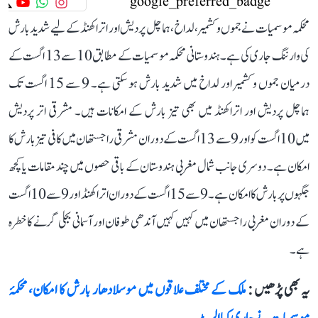
محکمہ موسمیات نے جموں و کشمیر، لداخ، ہماچل پردیش اور اتراکھنڈ کے لیے شدید بارش
کی وارننگ جاری کی ہے۔ ہندوستانی محکمہ موسمیات کے مطابق 10 سے 13 اگست کے
درمیان جموں و کشمیر اور لداخ میں شدید بارش ہو سکتی ہے۔ 9 سے 15 اگست تک
ہماچل پردیش اور اتراکھنڈ میں بھی تیز بارش کے امکانات ہیں۔ مشرقی اتر پردیش
میں 10 اگست کو اور 9 سے 13 اگست کے دوران مشرقی راجستھان میں کافی تیز بارش کا
امکان ہے۔ دوسری جانب شمال مغربی ہندوستان کے باقی حصوں میں چند مقامات یا کچھ
جگہوں پر بارش کا امکان ہے۔ 9 سے 15 اگست کے دوران اتراکھنڈ اور 9 سے 10 اگست
کے دوران مغربی راجستھان میں کہیں کہیں آندھی طوفان اور آسمانی بجلی گرنے کا خطرہ
ہے۔
یہ بھی پڑھیں :
ملک کے مختلف علاقوں میں موسلادھار بارش کا امکان، محکمۂ