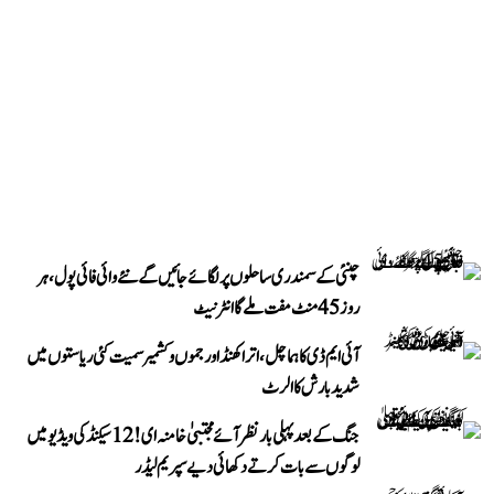
چنئی کے سمندری ساحلوں پر لگائے جائیں گے نئے وائی فائی پول، ہر
روز 45 منٹ مفت ملے گا انٹرنیٹ
آئی ایم ڈی کا ہماچل، اتراکھنڈ اور جموں و کشمیر سمیت کئی ریاستوں میں
شدید بارش کا الرٹ
جنگ کے بعد پہلی بار نظر آئے مجتبیٰ خامنہ ای! 12 سیکنڈ کی ویڈیو میں
لوگوں سے بات کرتے دکھائی دیے سپریم لیڈر