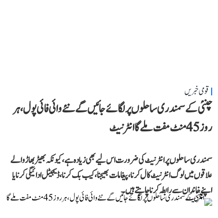
قومی خبریں
چنئی کے سمندری ساحلوں پر لگائے جائیں گے نئے وائی فائی پول، ہر
روز 45 منٹ مفت ملے گا انٹرنیٹ
سمندری ساحلوں پر انٹرنیٹ کی ضرورت اس لیے بھی زیادہ ہے، کیونکہ بھیڑ بھاڑ والے
علاقوں میں لوگ انٹرنیٹ کال کرنا، پیغامات بھیجنا، کیب بک کرنا، ڈیجیٹل ادائیگی کرنا یا
اپنے خاندان سے رابطہ کرنا چاہتے ہیں۔