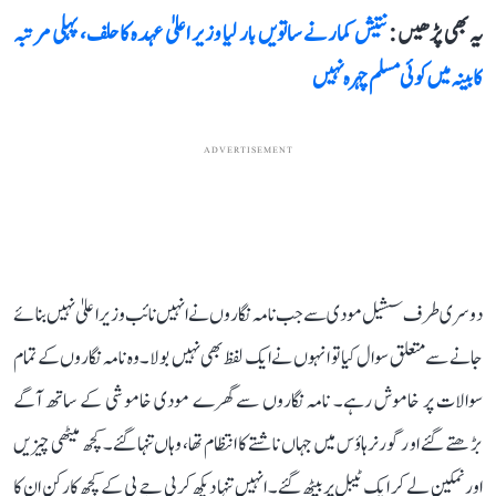
یہ بھی پڑھیں :
نتیش کمار نے ساتویں بار لیا وزیر اعلیٰ عہدہ کا حلف، پہلی مرتبہ
کابینہ میں کوئی مسلم چہرہ نہیں
ADVERTISEMENT
دوسری طرف سشیل مودی سے جب نامہ نگاروں نے انہیں نائب وزیراعلیٰ نہیں بنائے
جانے سے متعلق سوال کیاتو انہوں نے ایک لفظ بھی نہیں بولا۔ وہ نامہ نگاروں کے تمام
سوالات پر خاموش رہے۔ نامہ نگاروں سے گھرے مودی خاموشی کے ساتھ آگے
بڑھتے گئے او ر گورنر ہاؤس میں جہاں ناشتے کا انتظام تھا، وہاں تنہا گئے۔ کچھ میٹھی چیزیں
اور نمکین لے کر ایک ٹیبل پر بیٹھ گئے۔ انہیں تنہا دیکھ کر بی جے پی کے کچھ کارکن ان کا