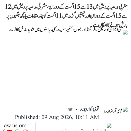
مغربی مدھیہ پردیش میں 13 سے 15 اگست کے دوران، مشرقی مدھیہ پردیش میں 12
سے 15 اگست کے دوران اور چھتیس گڑھ میں 11 اگست کو چند مقامات یا کچھ جگہوں پر
بارش ہونے کا امکان ہے۔
قومی آواز بیورو
Published: 09 Aug 2026, 10:11 AM
llow us on: