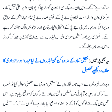
ساتھ دینے آگئے۔ وہیں ان سے کچھ ہی فاصلے پر گورنر پھاگو چوہان، وزیراعلیٰ نتیش کمار،
مرکزی وزیر داخلہ امت شاہ، بی جے پی کے قومی صدر جے پی نڈا، مہاراشٹر کے سابق
وزیراعلیٰ اور بہار میں بی جے پی کے انتخابی انچارج دیویندر فڑنویس الگ ناشتہ کر رہے
تھے۔ تھوڑی دیر بعد سشیل مودی بغیر ان لیڈران سے ملے اپنی گاڑی پر بیٹھ کر گورنر
ہاؤس سے باہر چلے گئے۔
یہ بھی پڑھیں :
نتیش کمار کے علاوہ کن کن لیڈروں نے لیا عہدہ اور رازداری کا
حلف، دیکھیے تفصیل
دیویندر فڑنویس سے جب نامہ نگاروں نے سشیل مودی سے متعلق سوال کیا تو انہوں
نے کہاکہ بھارتیہ جنتا پارٹی میں نسلیں بدلتی ہیں اور نئے لوگوں کو موقع دیاجاتا ہے۔ اسی
عمل میں کچھ نئے لوگوں کو آگے بڑھنے کا موقع دیا جاتا ہے۔ انھوں نے کہا کہ سشیل