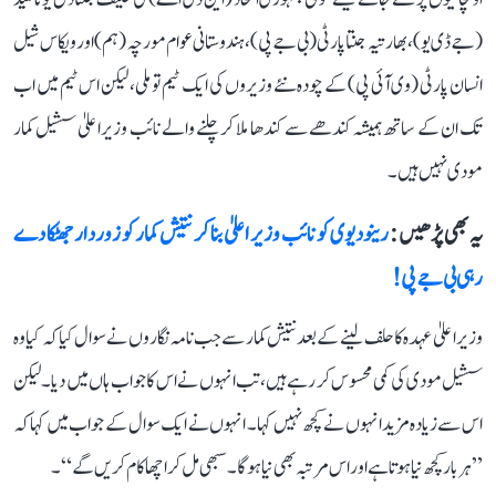
(جے ڈی یو)، بھارتیہ جنتا پارٹی (بی جے پی)، ہندوستانی عوام مورچہ (ہم) اور ویکاس شیل
انسان پارٹی (وی آئی پی) کے چودہ نئے وزیروں کی ایک ٹیم تو ملی، لیکن اس ٹیم میں اب
تک ان کے ساتھ ہمیشہ کندھے سے کندھا ملا کر چلنے والے نائب وزیراعلیٰ سشیل کمار
مودی نہیں ہیں۔
یہ بھی پڑھیں :
رینو دیوی کو نائب وزیر اعلیٰ بنا کر نتیش کمار کو زوردار جھٹکا دے
رہی بی جے پی!
وزیر اعلیٰ عہدہ کا حلف لینے کے بعد نتیش کمار سے جب نامہ نگاروں نے سوال کیا کہ کیا وہ
سشیل مودی کی کمی محسوس کر رہے ہیں، تب انہوں نے اس کا جواب ہاں میں دیا۔ لیکن
اس سے زیادہ مزید انہوں نے کچھ نہیں کہا۔ انہوں نے ایک سوال کے جواب میں کہاکہ
”ہر بار کچھ نیا ہوتا ہے اور اس مرتبہ بھی نیا ہوگا۔ سبھی مل کر اچھا کام کریں گے“۔