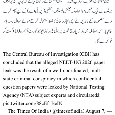
سنگین سوالات کھڑے کر دیے ہیں۔ تفتیشی ایجنسی نے دعویٰ کیا ہے کہ پرچہ کسی پرنٹنگ
پریس سے لیک نہیں ہوا تھا، بلکہ نیشنل ٹیسٹنگ ایجنسی (این ٹی اے) کے لیے کام کرنے
والے مضمون کے ماہرین نے اپنی مجاز رسائی کا غلط استعمال کرتے ہوئے سوال نامہ باہر
پہنچایا۔ اس معاملہ میں دائر چارج شیٹ پر دہلی کی راؤز ایونیو کورٹ آئندہ 10 اگست کو
نوٹس لے گا۔
The Central Bureau of Investigation (CBI) has
concluded that the alleged NEET-UG 2026 paper
leak was the result of a well-coordinated, multi-
state criminal conspiracy in which confidential
question papers were leaked by National Testing
Agency (NTA) subject experts and circulatedâ¦
pic.twitter.com/88cEf1BeIN
August 7,
— The Times Of India (@timesofindia)