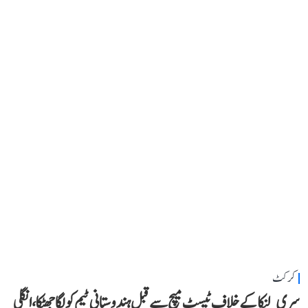
کرکٹ
سری لنکا کے خلاف ٹیسٹ میچ سے قبل ہندوستانی ٹیم کو لگا جھٹکا، انگلی