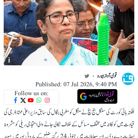
i
قومی آواز بیورو
Published: 07 Jul 2026, 9:40 PM
Follow us on:
کلکتہ ہائی کورٹ کی سنگل جج بنچ نے منگل کو مغربی بنگال کی سابق وزیر اعلیٰ ممتا بنرجی کی
قیادت میں کولکاتہ میں مختلف مسائل کے خلاف نکالی جانے والی احتجاجی ریلی کو مشروط
اجازت دے دی۔ ان معاملات میں جنوبی 24 پرگنہ ضلع کے باروئی پور میں مبینہ