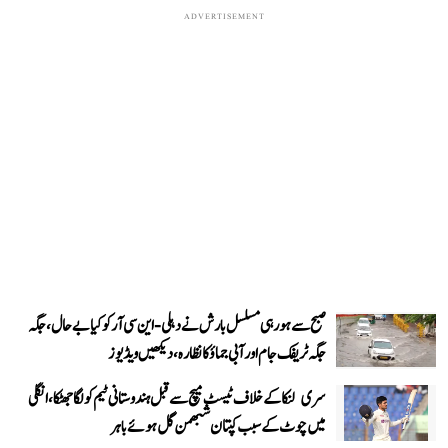
ADVERTISEMENT
صبح سے ہو رہی مسلسل بارش نے دہلی-این سی آر کو کیا بے حال، جگہ
جگہ ٹریفک جام اور آبی جماؤ کا نظارہ، دیکھیں ویڈیوز
سری لنکا کے خلاف ٹیسٹ میچ سے قبل ہندوستانی ٹیم کو لگا جھٹکا، انگلی
میں چوٹ کے سبب کپتان شبھمن گل ہوئے باہر