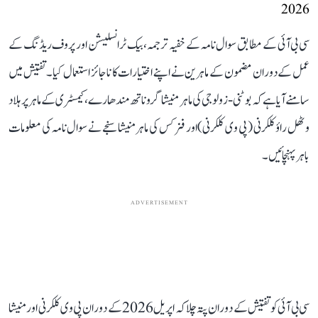
2026
سی بی آئی کے مطابق سوال نامہ کے خفیہ ترجمہ، بیک ٹرانسلیشن اور پروف ریڈنگ کے
عمل کے دوران مضمون کے ماہرین نے اپنے اختیارات کا ناجائز استعمال کیا۔ تفتیش میں
سامنے آیا ہے کہ بوٹنی-زولوجی کی ماہر منیشا گروناتھ مندھارے، کیمسٹری کے ماہر پرہلاد
وٹھل راؤ کلکرنی (پی وی کلکرنی) اور فزکس کی ماہر منیشا سنجے نے سوال نامہ کی معلومات
باہر پہنچائیں۔
ADVERTISEMENT
سی بی آئی کو تفتیش کے دوران پتہ چلا کہ اپریل 2026 کے دوران پی وی کلکرنی اور منیشا