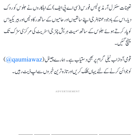
تعینات سنٹرل آرمڈ پولیس فورس (سی اے پی ایف) کے اہلکاروں نے جلوس کو روک
دیا۔ اس کے باوجود ممتا بنرجی اپنے ساتھیوں اور حامیوں کے ساتھ رکاوٹیں اور بیریکیڈس
کو پار کرتے ہوئے جلوس کے ساتھ سمیت ہریش چٹرجی اسٹریٹ کی مرکزی سڑک تک
پہنچ گئیں۔
قومی آواز اب ٹیلی گرام پر بھی دستیاب ہے۔ ہمارے چینل (
qaumiawaz@
)
کو جوائن کرنے کے لئے یہاں کلک کریں اور تازہ ترین خبروں سے اپ ڈیٹ رہیں۔
ADVERTISEMENT