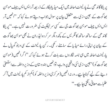
پرینکا گاندھی نے پارلیمنٹ احاطہ میں ایک میڈیا اہلکار کے ذریعہ آر ایس ایس چیف موہن
بھاگوت کے جین-زی سے متعلق بیان پر سوال جواب دیتے ہوئے کہا کہ ’’انھیں آر
ایس ایس چیف موہن بھاگوت جی سے کسی سرٹیفکیٹ کی ضرورت نہیں ہے۔‘‘ پرینکا
گاندھی کے ساتھ ساتھ کانگریس کے کچھ دیگر سرکردہ لیڈران نے بھی موہن بھاگوت
کے بیان پر اپنی رائے میڈیا کے سامنے رکھی۔ رکن پارلیمنٹ کے سی وینوگوپال نے
پارلیمنٹ احاطہ میں ہی نامہ نگاروں سے بات کرتے ہوئے کہا کہ ’’اگر انھیں (موہن
بھاگوت کو) ’جین-زی‘ کی واقعی پروا ہے، تو انھیں ہندوستان کے وزیر داخلہ سےا ستعفیٰ
دینے کے لیے کہنا چاہیے۔ ورنہ انھیں (مرکزی وزیر داخلہ کو) کم از کم پارلیمنٹ میں آ کر
طلبا سے معافی مانگنی چاہیے۔‘‘
ADVERTISEMENT