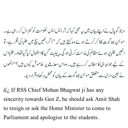
وینوگوپال نے اپنے بیان میں یہ بھی کہا کہ آر ایس ایس حکومت کو کنٹرول کر رہی ہے۔
موہن بھاگوت کا ذکر کرتے ہوئے وہ کہتے ہیں کہ ’’اگر انھیں سچ میں طلبا کی فکر ہے، تو
انھیں طلبا پر ہوئے مظالم کی مذمت کرنی ہوگی۔ پیلیٹ گن کا استعمال کیا گیا تھا اور طلبا اس
کے لیے جوابدہی کا مطالبہ کر رہے ہیں۔ وہ اس معاملے پر خاموش کیوں ہیں؟‘‘ انھوں
نے جین-زی سے متعلق موہن بھاگوت کے بیان کو محض دِکھاوا قرار دیا۔
â¦¿ If RSS Chief Mohan Bhagwat ji has any
sincerity towards Gen Z, he should ask Amit Shah
to resign or ask the Home Minister to come to
Parliament and apologise to the students.