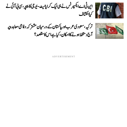
این ٹی اے ایکسپرٹس نے ہی لیک کرایا نیٹ-یوجی کا پیپر، سی بی آئی نے
کیا انکشاف
ترکیہ، سعودی عرب اور پاکستان کے درمیان مشترکہ دفاعی معاہدہ پر
آج دستخط ہونے کا امکان، کیا ہے اس کا مقصد؟
ADVERTISEMENT