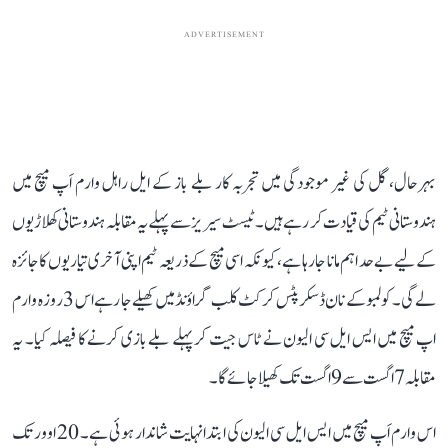
ADVERTISEMENT
بہرحال، گل کی غیر موجودگی میں تجربہ کار بلے باز کے ایل راہل وارم اَپ میچ میں
ہندوستانی ٹیم کی قیادت کر رہے ہیں۔ ٹیسٹ سیریز سے پہلے یہ مقابلہ ہندوستانی کھلاڑیوں
کے لیے بے حد اہم مانا جا رہا ہے، کیونکہ اسی میچ کے ذریعہ ٹیم اپنی آخری تیاریوں کا جائزہ
لے گی۔ کولمبو کے نان ڈسکرپٹس کرکٹ کلب گراؤنڈ میں کھیلے جا رہے اس 3 روزہ وارم
اپ میچ میں ایس ایل سی الیون نے ٹاس جیت کر پہلے بلے بازی کرنے کا فیصلہ کیا۔ یہ
مقابلہ 7 اگست سے 9 اگست تک کھیلا جائے گا۔
اس وارم اَپ میچ میں ایس ایل سی الیون کی ابتدا نہایت شاندار ہوئی ہے۔ 20 اوور تک