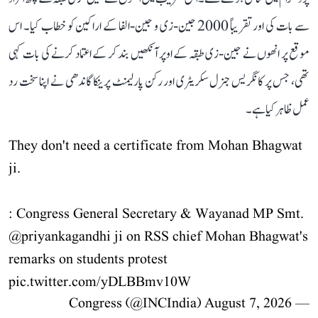
سے بات کی اور تقریباً 2000 جین-زی و جین-الفا کے اراکین کو خطاب کیا۔ اس
موقع پر انھوں نے جین-زی طبقہ کے اوپر آنکھیں بند کر کے اعتماد کرنے کی بات کہی
تھی، جس پر کانگریس جنرل سکریٹری اور رکن پارلیمنٹ پرینکا گاندھی نے اپنا سخت رد
عمل ظاہر کیا ہے۔
They don't need a certificate from Mohan Bhagwat
ji.
: Congress General Secretary & Wayanad MP Smt.
@priyankagandhi
ji on RSS chief Mohan Bhagwat's
remarks on students protest
pic.twitter.com/yDLBBmv10W
August 7, 2026
— Congress (@INCIndia)