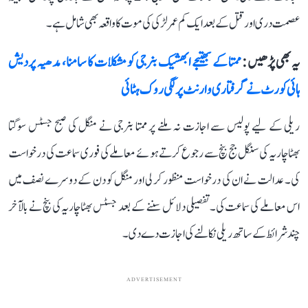
عصمت دری اور قتل کے بعد ایک کم عمر لڑکی کی موت کا واقعہ بھی شامل ہے۔
یہ بھی پڑھیں :
ممتا کے بھتیجے ابھشیک بنرجی کو مشکلات کا سامنا، مدھیہ پردیش
ہائی کورٹ نے گرفتاری وارنٹ پر لگی روک ہٹائی
ریلی کے لیے پولیس سے اجازت نہ ملنے پر ممتا بنرجی نے منگل کی صبح جسٹس سوگتا
بھٹاچاریہ کی سنگل جج بنچ سے رجوع کرتے ہوئے معاملے کی فوری سماعت کی درخواست
کی۔ عدالت نے ان کی درخواست منظور کر لی اور منگل کو دن کے دوسرے نصف میں
اس معاملے کی سماعت کی۔ تفصیلی دلائل سننے کے بعد جسٹس بھٹاچاریہ کی بنچ نے بالآخر
چند شرائط کے ساتھ ریلی نکالنے کی اجازت دے دی۔
ADVERTISEMENT