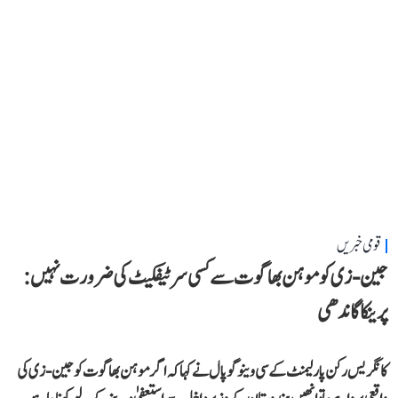
قومی خبریں
جین-زی کو موہن بھاگوت سے کسی سرٹیفکیٹ کی ضرورت نہیں:
پرینکا گاندھی
کانگریس رکن پارلیمنٹ کے سی وینوگوپال نے کہا کہ اگر موہن بھاگوت کو جین-زی کی