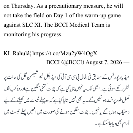
on Thursday. As a precautionary measure, he will
not take the field on Day 1 of the warm-up game
against SLC XI. The BCCI Medical Team is
monitoring his progress.
KL Rahulâ¦
https://t.co/Mzu2yW4OgX
August 7, 2026
— BCCI (@BCCI)
میڈیا رپورٹس کے مطابق فی الحال بی سی سی آئی کی میڈیکل ٹیم شبھمن گل کی حالت پر
نظر رکھے ہوئی ہے۔ ابھی تک یہ نہیں بتایا گیا ہے کہ چوٹ کتنی سنگین ہے اور وہ کب تک
مکمل طور پر فٹ ہو سکیں گے۔ یہ بھی نہیں بتایا گیا ہے کہ وہ پہلے ٹیسٹ میں کھیلنے کے لیے
دستیاب ہوں گے یا نہیں۔ چوٹ سنگین ہونے کی صورت میں انھیں پہلے ٹیسٹ میں
آرام بھی دیا جا سکتا ہے۔