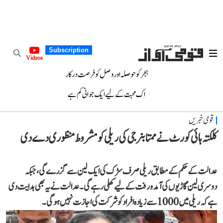
Subscription
Videos
ہجر کو حوصلہ اور وصل کو فرصت درکار
اک محبت کے لیے ایک جوانی کم ہے
قومی خبریں
کلکتہ ہائی کورٹ نے ممتا بنرجی کی ریلی کو مشروط منظوری دے دی
عدالت کے حکم کے مطابق ریلی صرف سڑک کی ایک لین سے گزرے گی، جبکہ
دوسری لین گاڑیوں کی آمدورفت کے لیے کھلی رہے گی۔ عدالت نے یہ بھی ہدایت دی
ہے کہ ریلی میں 1000 سے زیادہ افراد کو شرکت کی اجازت نہیں ہوگی۔