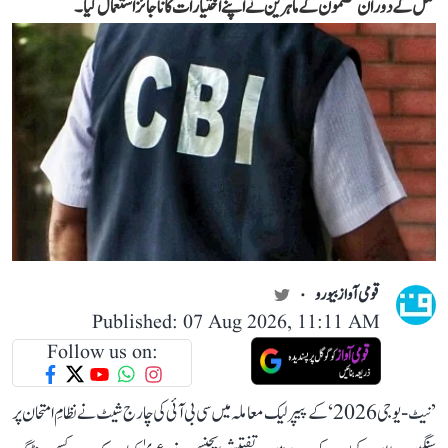
عمل کے دوران مضمون کے ماہرین نے اپنے اختیارات کا ناجائز استعمال کیا۔
قومی آواز بیورو
Published: 07 Aug 2026, 11:11 AM
Follow us on:
’نیٹ-یو جی 2026‘ کے پیپر لیک معاملہ میں سی بی آئی کی چارج شیٹ نے نظامِ امتحان پر