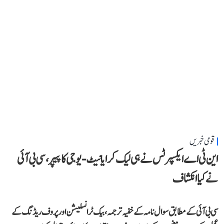
قومی خبریں
این ٹی اے ایکسپرٹس نے ہی لیک کرایا نیٹ-یوجی کا پیپر، سی بی آئی
نے کیا انکشاف
سی بی آئی کے مطابق سوال نامہ کے خفیہ ترجمہ، بیک ٹرانسلیشن اور پروف ریڈنگ کے