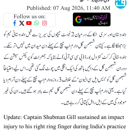
قومی آواز بیورو
Published: 07 Aug 2026, 11:40 AM
Follow us on:
ہندوستان اور سری لنکا کے درمیان 2 ٹیسٹ میچوں کی سیریز سے قبل ہندوستانی ٹیم کو
بڑا جھٹکا لگا ہے۔ کپتان شبھمن گل وارم اپ میچ کے پہلے دن میدان میں نہیں اتر سکے۔
ہندوستانی کرکٹ کنٹرول بورڈ (بی سی سی آئی) نے بتایا کہ جمعرات کو پریکٹس سیشن کے
دوران شبھمن گل کے دائیں ہاتھ کی ایک انگلی میں چوٹ لگ گئی تھی۔ اس لیے احتیاطاً
شبھمن گل کو ’ایس ایل سی الیون‘ کے خلاف 3 روزہ وارم اپ میچ کے پہلے دن آرام دیا
گیا ہے۔ یعنی وارم اَپ میچ کے پہلے دن شبھمن گل ٹیم سے باہر ہو گئے ہیں۔ ان کی غیر
موجودگی میں کے ایل راہل کپتانی کر رہے ہیں۔
Update: Captain Shubman Gill sustained an impact
injury to his right ring finger during India's practice