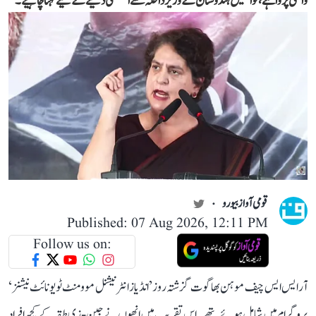
واقعی پروا ہے، تو انھیں ہندوستان کے وزیر داخلہ سے استعفیٰ دینے کے لیے کہنا چاہیے۔
قومی آواز بیورو
Published: 07 Aug 2026, 12:11 PM
Follow us on:
آر ایس ایس چیف موہن بھاگوت گزشتہ روز ’انڈیاز انٹرنیشنل موومنٹ ٹو یونائٹ نیشنز‘
پروگرام میں شامل ہوئے تھے۔ اس تقریب میں انھوں نے جین-زی طبقہ کے کچھ افراد