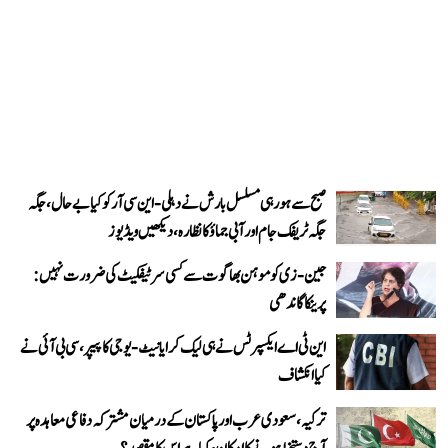
صبح سے ہو رہی مسلسل بارش نے دہلی-این سی آر کو کیا بے حال، جگہ
جگہ ٹریفک جام اور آبی جماؤ کا نظارہ، دیکھیں ویڈیوز
جین-زی کو موہن بھاگوت سے کسی سرٹیفکیٹ کی ضرورت نہیں:
پرینکا گاندھی
این ٹی اے ایکسپرٹس نے ہی لیک کرایا نیٹ-یوجی کا پیپر، سی بی آئی نے
کیا انکشاف
ترکیہ، سعودی عرب اور پاکستان کے درمیان مشترکہ دفاعی معاہدہ پر