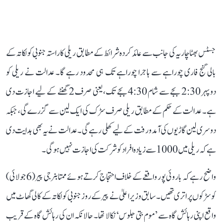
جسٹس بھٹاچاریہ کی جانب سے عائد کردہ شرائط کے مطابق ریلی کا راستہ جنوبی کولکاتہ کے
بالی گنج فاری چوراہے سے ہاجرا چوراہے تک ہی محدود رہے گا۔ عدالت نے ریلی کو
دوپہر 2:30 بجے سے شام 4:30 بجے تک، یعنی صرف 2 گھنٹے کے لیے اجازت دی
ہے۔ عدالت کے حکم کے مطابق ریلی صرف سڑک کی ایک لین سے گزرے گی، جبکہ
دوسری لین گاڑیوں کی آمدورفت کے لیے کھلی رہے گی۔ عدالت نے یہ بھی ہدایت دی
ہے کہ ریلی میں 1000 سے زیادہ افراد کو شرکت کی اجازت نہیں ہوگی۔
واضح رہے کہ باروئی پور واقعے کے خلاف احتجاج کرتے ہوئے ممتا بنرجی پیر (6 جولائی)
کو سڑکوں پر اتری تھیں۔ سابق وزیر اعلیٰ نے پیر کے روز جنوبی کولکاتہ کے کالی گھاٹ میں
واقع اپنی رہائش گاہ سے ’موم بتی جلوس‘ نکالا تھا۔ حالانکہ ان کی رہائش گاہ کے قریب