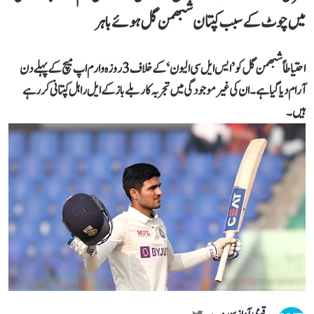
میں چوٹ کے سبب کپتان شبھمن گل ہوئے باہر
احتیاطاً شبھمن گل کو ’ایس ایل سی الیون‘ کے خلاف 3 روزہ وارم اپ میچ کے پہلے دن
آرام دیا گیا ہے۔ ان کی غیر موجودگی میں تجربہ کار بلے باز کے ایل راہل کپتانی کر رہے
ہیں۔