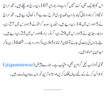
اس ٹیم کا ایک بھی وکٹ نہیں گرا ہے اور بورڈ پر 107 رن درج ہو چکے ہیں۔ محمد سراج
کو چھوڑ کر ہندوستانی گیندباز اب تک پوری طرح سے بے اثر دکھائی دیے ہیں۔ محمد سراج
نے 5 اوورس میں 14 رن دیے ہیں، جبکہ پرسدھ کرشنا نے 5 اوورس میں 27 رن،
رویندر جڈیجہ نے 5 اوورس میں 29 رن، گرنور برار 4 اوورس میں 25 رن دیے ہیں۔
بلے بازوں کی بات کی جائے تو نشان فرنانڈو 65 رن بنا کر اور رویندر رشنتھا 36 رن بنا کر
میدان پر موجود ہیں۔
قومی آواز اب ٹیلی گرام پر بھی دستیاب ہے۔ ہمارے چینل (
qaumiawaz@
)
کو جوائن کرنے کے لئے یہاں کلک کریں اور تازہ ترین خبروں سے اپ ڈیٹ رہیں۔
ADVERTISEMENT