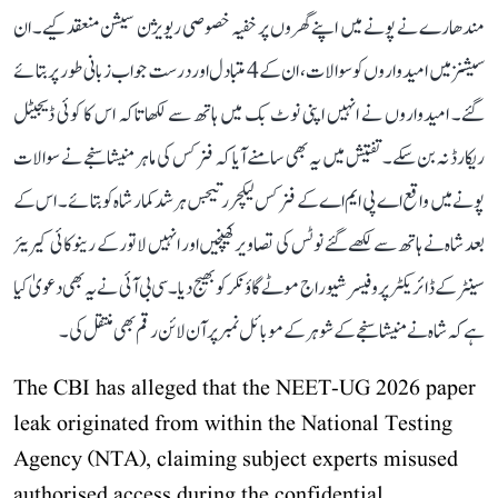
مندھارے نے پونے میں اپنے گھروں پر خفیہ خصوصی ریویژن سیشن منعقد کیے۔ ان
سیشنز میں امیدواروں کو سوالات، ان کے 4 متبادل اور درست جواب زبانی طور پر بتائے
گئے۔ امیدواروں نے انہیں اپنی نوٹ بک میں ہاتھ سے لکھا تاکہ اس کا کوئی ڈیجیٹل
ریکارڈ نہ بن سکے۔ تفتیش میں یہ بھی سامنے آیا کہ فزکس کی ماہر منیشا سنجے نے سوالات
پونے میں واقع اے پی ایم اے کے فزکس لیکچرر تیجس ہرشد کمار شاہ کو بتائے۔ اس کے
بعد شاہ نے ہاتھ سے لکھے گئے نوٹس کی تصاویر کھینچیں اور انہیں لاتور کے رینوکائی کیریئر
سینٹر کے ڈائریکٹر پروفیسر شیوراج موٹے گاؤنکر کو بھیج دیا۔ سی بی آئی نے یہ بھی دعویٰ کیا
ہے کہ شاہ نے منیشا سنجے کے شوہر کے موبائل نمبر پر آن لائن رقم بھی منتقل کی۔
The CBI has alleged that the NEET-UG 2026 paper
leak originated from within the National Testing
Agency (NTA), claiming subject experts misused
authorised access during the confidential