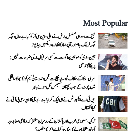
Most Popular
صبح سے ہو رہی مسلسل بارش نے دہلی-این سی آر کو کیا بے حال، جگہ
جگہ ٹریفک جام اور آبی جماؤ کا نظارہ، دیکھیں ویڈیوز
جین-زی کو موہن بھاگوت سے کسی سرٹیفکیٹ کی ضرورت نہیں:
پرینکا گاندھی
سری لنکا کے خلاف ٹیسٹ میچ سے قبل ہندوستانی ٹیم کو لگا جھٹکا، انگلی
میں چوٹ کے سبب کپتان شبھمن گل ہوئے باہر
این ٹی اے ایکسپرٹس نے ہی لیک کرایا نیٹ-یوجی کا پیپر، سی بی آئی نے
کیا انکشاف
ترکیہ، سعودی عرب اور پاکستان کے درمیان مشترکہ دفاعی معاہدہ پر
آج دستخط ہونے کا امکان، کیا ہے اس کا مقصد؟