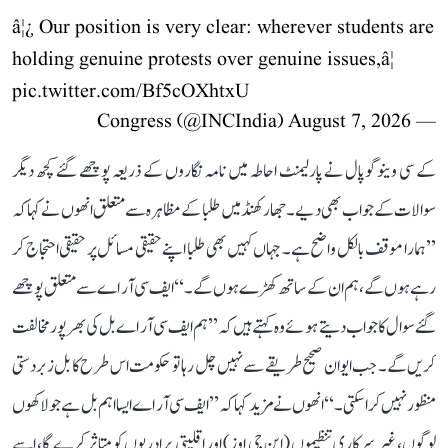
â¦¿ Our position is very clear: wherever students are
holding genuine protests over genuine issues,â¦
pic.twitter.com/Bf5cOXhtxU
August 7, 2026
— Congress (@INCIndia)
کے سی وینوگوپال نے پارلیمنٹ احاطہ میں نامہ نگاروں کے ذریعہ پوچھے گئے کچھ دیگر
سوالات کے جواب بھی دیے۔ جھارکھنڈ میں طلبا کے مظاہرہ سے متعلق انھوں نے کہا کہ
’’ہمارا موقف بالکل واضح ہے۔ جہاں کہیں بھی طلبا اپنے حقیقی مسائل پر حقیقی احتجاج کر
رہے ہوں گے، ہم ان کے ساتھ کھڑے ہوں گے۔‘‘ ایف سی آر اے سے متعلق پوچھے
گئے سوال کا جواب دیتے ہوئے وہ کہتے ہیں کہ ’’ہم ایف سی آر اے بل کی بھرپور مخالفت
کریں گے۔ جب ایوان صحیح طریقے سے نہیں چل رہا تو حکومت اس طرح کا بل زبردستی
منظور نہیں کرا سکتی۔‘‘ انھوں نے مزید کہا کہ ’’ایف سی آر اے ایسا اہم بل ہے جو لاکھوں
لوگوں، غیر سرکاری تنظیموں (این جی اوز) اور اقلیتی برادریوں کو متاثر کرے گا، اسے