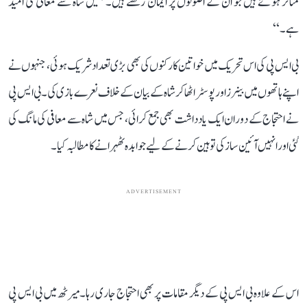
متاثر ہوئے ہیں جو ان کے اصولوں پر ایمان رکھتے ہیں۔ ہمیں شاہ سے معافی کی امید
ہے۔‘‘
بی ایس پی کی اس تحریک میں خواتین کارکنوں کی بھی بڑی تعداد شریک ہوئی، جنہوں نے
اپنے ہاتھوں میں بینرز اور پوسٹر اٹھا کر شاہ کے بیان کے خلاف نعرے بازی کی۔ بی ایس پی
نے احتجاج کے دوران ایک یادداشت بھی جمع کرائی، جس میں شاہ سے معافی کی مانگ کی
گئی اور انہیں آئین ساز کی توہین کرنے کے لیے جوابدہ ٹھہرانے کا مطالبہ کیا۔
ADVERTISEMENT
اس کے علاوہ بی ایس پی کے دیگر مقامات پر بھی احتجاج جاری رہا۔ میرٹھ میں بی ایس پی