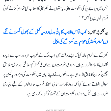
جس میں بی جے پی کی حکومت والی ریاستوں نے نظرثانی کا مطالبہ کیا تھا، مرکز نے کوئی
قدم اٹھایا ہے یا نہیں؟‘‘
یہ بھی پڑھیں :
’اب تو اس تالاب کا پانی بدل دو، یہ کمل کے پھول کمہلانے لگے
ہیں‘، اتراکھنڈ کی عوام سے کھڑگے کی اپیل
کھڑگے نے الزام عائد کیا کہ ایسے وقت میں جب ملک کے غریب مزدور سب سے زیادہ
نقصان کا سامنا کر رہے ہیں، مودی حکومت ان سے ان کی کم از کم معاشی اور سماجی سلامتی
چھین کر ان کا مذاق اڑا رہی ہے۔ انھوں نے اپنے بیان میں حکومت کی مزدور پالیسی پر
سوال اٹھاتے ہوئے کہا کہ روزگار اور سماجی تحفظ غریب خاندانوں کے لیے بنیادی
ضرورت ہیں، لیکن موجودہ حکومت ان کے تحفظ کو کمزور کر رہی ہے۔
ADVERTISEMENT