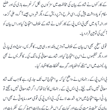
کے کارکنوں نے شاہ کے بیان کی مخالفت میں سڑکوں پر نکل کر نعرے بازی کی اور ضلع
حکام کو یادداشت پیش کی۔ اسی طرح، اترپردیش کے دیگر شہروں جیسے آگرہ، علی گڑھ،
اور الہ آباد میں بھی بی ایس پی کے کارکنوں نے شاہ کے خلاف احتجاج کیا اور اس بیان کو
آئین کی توہین قرار دیا۔
قومی سطح پر بھی اس بیان کے خلاف آوازیں بلند ہو رہی ہیں۔ کانگریس، سماج وادی پارٹی
اور دیگر تنظیموں نے اس پر احتجاج کیا اور شاہ سے معافی کی مانگ کی۔ کانگریس نے بھی
پارلیمنٹ میں اس مسئلے کو اٹھایا اور گہرے تحفظات کا اظہار کیا۔
بی ایس پی کے رہنماؤں نے واضح کیا کہ یہ احتجاج تب تک جاری رہے گا جب تک شاہ
معافی نہیں مانگ لیتے۔ بی ایس پی کے رہنماؤں کا کہنا تھا کہ اگر شاہ معافی نہیں مانگتے تو
پارٹی اپنے احتجاج میں مزید شدت لائے گی۔ بی ایس پی کی قومی صدر مایاوتی نے بھی اس
بیان کی سخت مذمت کی ہے اور کہا ہے کہ اس طرح کے بیانات امبیڈکر کے نظریات اور