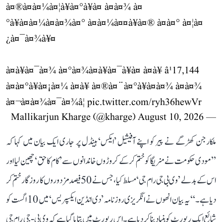
à¤®à¤à¤¼à¤¦à¥à¤°à¥à¤ à¤à¤¾ à¤
°à¥à¤à¤¼à¤à¤¾à¤° à¤à¤¼à¤¤à¥à¤® à¤à¤° à¤¦à¤
¿à¤¯à¤¾à¥¤
à¤à¥à¤¯à¤¾ à¤°à¤¾à¤à¥à¤¯à¥à¤ à¤à¥ â¹17,144
à¤à¤°à¥à¤¡à¤¼ à¤à¥ à¤®à¤¨à¤°à¥à¤à¤¾ à¤à¤¾
à¤¬à¤à¤¾à¤¯à¤¾â¦
pic.twitter.com/ryh36hewVr
August 10, 2026
— Mallikarjun Kharge (@kharge)
ملکارجن کھڑگے نے پیر کو اپنے آفیشیل ’ایکس‘ ہینڈل پر جاری ایک بیان میں کہا کہ
’’مودی حکومت نے منریگا کو ختم کر کے کروڑوں خاندانوں سے ’کام کا حق‘ چھین لیا اور
اس کے بدلے ’وی بی جی رام جی‘ مسلط کیا، جس نے 50 فیصد مزدوروں کا روزگار ختم کر
دیا ہے۔‘‘ یہ بیان انھوں نے انگریزی روزنامہ ’دی انڈین ایکسپریس‘ میں 10 اگست کو
شائع ایک رپورٹ کو بنیاد بنا کر دیا ہے۔ اس رپورٹ میں بتایا گیا ہے کہ وی بی-جی رام جی