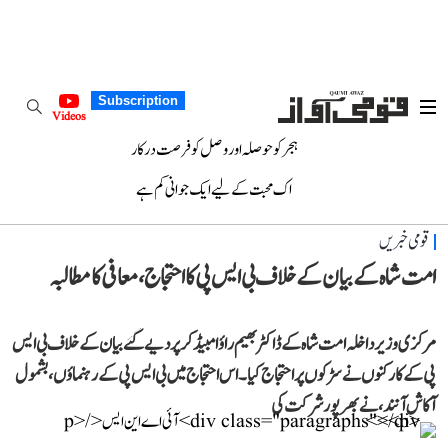
Subscription
Videos
ہجر کو حوصلہ اور وصل کو فرصت درکار
اک محبت کے لیے ایک جوانی کم ہے
قومی خبریں
امت شاہ کے بیان کے خلاف بی ایس پی کا احتجاج، معافی کا مطالبہ
مرکزی وزیر داخلہ امت شاہ کے ڈاکٹر بھیم راؤ امبیڈکر پر دیے گئے بیان کے خلاف بی ایس
پی کے کارکنوں نے سڑکوں پر احتجاج کیا۔ اس احتجاج میں بی ایس پی کے رہنماؤں، بشمول
آکاش آنند، نے بھرپور شرکت کی