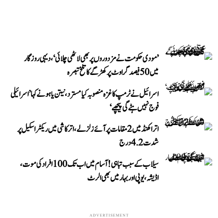
’مودی حکومت نے مزدوروں پر بھی لاٹھی چلائی‘، دیہی روزگار
میں 50 فیصد گراوٹ پر کھڑگے کا تلخ تبصرہ
اسرائیل نے ٹرمپ کا غزہ منصوبہ کیا مسترد، نیتن یاہو نے کہا ’اسرائیلی
فوج نہیں ہٹے گی پیچھے‘
اتراکھنڈ میں 2 مقامات پر آئے زلزلے، اترکاشی میں ریکٹر اسکیل پر
شدت 4.2 درج
سیلاب کے سبب تباہی! آسام میں اب تک 100 افراد کی موت،
اڈیشہ، یوپی اور بہار میں بھی الرٹ
ADVERTISEMENT