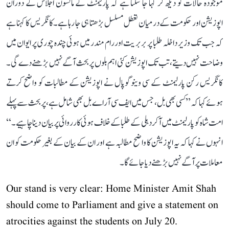
موجودہ حالات کو دیکھ کر کہا جا سکتا ہے کہ پارلیمنٹ کے مانسون اجلاس کے دوران
اپوزیشن اور حکومت کے درمیان تعطل مسلسل بڑھتا ہی جا رہا ہے۔ کانگریس کا کہنا ہے
کہ جب تک وزیر داخلہ طلبا پر بربریت اور رام مندر میں ہوئی چندہ چوری پر ایوان میں
وضاحت نہیں دیتے، تب تک اپوزیشن کئی اہم بلوں پر بحث آگے نہیں بڑھنے دے گی۔
کانگریس رکن پارلیمنٹ کے سی وینوگوپال نے اپوزیشن کے مطالبات کو واضح کرتے
ہوئے کہا کہ ’’کسی بھی بل، جس میں ایف سی آر اے بل بھی شامل ہے، پر بحث سے پہلے
امت شاہ کو پارلیمنٹ میں آکر دہلی کے طلبا کے خلاف ہوئی کارروائی پر بیان دینا چاہیے۔‘‘
انہوں نے کہا کہ یہ اپوزیشن کا واضح مطالبہ ہے اور ان کے بیان کے بغیر حکومت کو ان
معاملات پر آگے نہیں بڑھنے دیا جائے گا۔
Our stand is very clear: Home Minister Amit Shah
should come to Parliament and give a statement on
atrocities against the students on July 20.