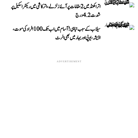
اتراکھنڈ میں 2 مقامات پر آئے زلزلے، اترکاشی میں ریکٹر اسکیل پر
شدت 4.2 درج
سیلاب کے سبب تباہی! آسام میں اب تک 100 افراد کی موت،
اڈیشہ، یوپی اور بہار میں بھی الرٹ
ADVERTISEMENT