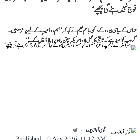
فوج نہیں ہٹے گی پیچھے‘
حماس کے سیاسی بیورو کے رکن باسم نعیم نے کہا کہ ’’ہم روڈ میپ کے لیے پرعزم ہیں۔
گروپ کو امید ہے کہ ثالثی کا عمل اور امریکہ نیتن یاہو پر دباؤ ڈالیں گے۔‘‘
قومی آواز بیورو
Published: 10 Aug 2026, 11:12 AM