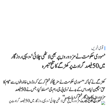
قومی خبریں
’مودی حکومت نے مزدوروں پر بھی لاٹھی چلائی‘، دیہی روزگار
میں 50 فیصد گراوٹ پر کھڑگے کا تلخ تبصرہ
کھڑگے نے کہا کہ ’’مودی حکومت نے منریگا کو ختم کر کے کروڑوں خاندانوں سے ’کام کا
حق‘ چھین لیا اور اس کے بدلے ’وی بی جی رام جی‘ مسلط کیا، جس نے 50 فیصد
مزدوروں کا روزگار ختم کر دیا ہے۔‘‘