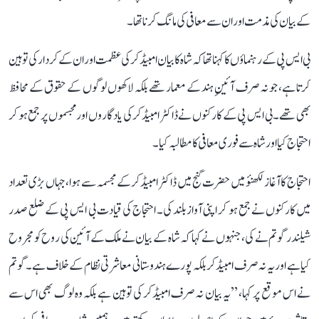
کے بیان کی مذمت اور ان سے معافی کی مانگ کرنا تھا۔
بی ایس پی کے رہنماؤں کا کہنا تھا کہ شاہ کا بیان امبیڈکر کی عظمت اور ان کے کردار کی توہین
کرتا ہے، جو نہ صرف آئینِ ہند کے معمار تھے بلکہ لاکھوں لوگوں کے حقوق کے محافظ
بھی تھے۔ بی ایس پی کے کارکنوں نے ڈاکٹر امبیڈکر کی یادگاروں اور مجسموں پر جمع ہو کر
احتجاج کیا اور شاہ سے فوری معافی کا مطالبہ کیا۔
احتجاج کا آغاز لکھنؤ میں حضرت گنج میں ڈاکٹر امبیڈکر کے مجسمہ سے ہوا، جہاں بڑی تعداد
میں کارکنوں نے جمع ہو کر اپنی آواز بلند کی۔ احتجاج کی قیادت بی ایس پی کے ضلع صدر
شیلندر گوتم نے کی، جنہوں نے کہا کہ شاہ کے بیان نے ملک کے آئین کی روح کو مجروح
کیا ہے اور یہ نہ صرف امبیڈکر بلکہ پورے ہندوستانی معاشرتی نظام کے خلاف ہے۔ گوتم
نے اس موقع پر کہا، ’’یہ بیان نہ صرف امبیڈکر کی توہین ہے بلکہ وہ لوگ بھی اس سے