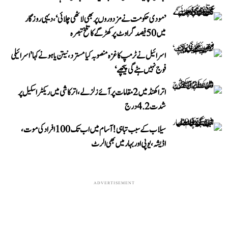
’مودی حکومت نے مزدوروں پر بھی لاٹھی چلائی‘، دیہی روزگار
میں 50 فیصد گراوٹ پر کھڑگے کا تلخ تبصرہ
اسرائیل نے ٹرمپ کا غزہ منصوبہ کیا مسترد، نیتن یاہو نے کہا ’اسرائیلی
فوج نہیں ہٹے گی پیچھے‘
اتراکھنڈ میں 2 مقامات پر آئے زلزلے، اترکاشی میں ریکٹر اسکیل پر
شدت 4.2 درج
سیلاب کے سبب تباہی! آسام میں اب تک 100 افراد کی موت،
اڈیشہ، یوپی اور بہار میں بھی الرٹ
ADVERTISEMENT