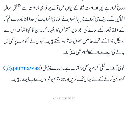
درج کرا رہے ہیں اور امت شاہ کے ایوان میں آنے پر قبائلی شناخت سے متعلق سوال
اٹھائیں گے۔ ایف سی آر اے بل پر انہوں نے انتظامی اخراجات کی حد 50 فیصد سے کم کر
کے 20 فیصد کیے جانے کی تجویز پر تشویش کا اظہار کیا۔ ان کا کہنا تھا کہ اس سے
آرٹیکل 19 کے تحت حاصل حقوق متاثر ہو سکتے ہیں۔ انہوں نے حکومت پر کئی بل
بدلے کی نیت سے لانے کا الزام بھی عائد کیا۔
قومی آواز اب ٹیلی گرام پر بھی دستیاب ہے۔ ہمارے چینل (
qaumiawaz@
)
کو جوائن کرنے کے لئے یہاں کلک کریں اور تازہ ترین خبروں سے اپ ڈیٹ رہیں۔
ADVERTISEMENT