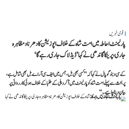
قومی خبریں
پارلیمنٹ احاطہ میں امت شاہ کے خلاف اپوزیشن کا دھرنا و مظاہرہ
جاری، پرینکا گاندھی نے کہا ’ڈیڈلاک جاری رہے گا‘
کے سی وینوگوپال نے کہا کہ ’’کسی بھی بل، جس میں ایف سی آر اے بل بھی شامل ہے،
پر بحث سے پہلے امت شاہ کو پارلیمنٹ میں آکر دہلی کے طلبا کے خلاف ہوئی کارروائی پر
بیان دینا چاہیے۔‘‘