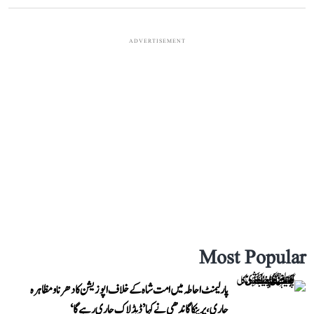
ADVERTISEMENT
Most Popular
پارلیمنٹ احاطہ میں امت شاہ کے خلاف اپوزیشن کا دھرنا و مظاہرہ
جاری، پرینکا گاندھی نے کہا ’ڈیڈلاک جاری رہے گا‘