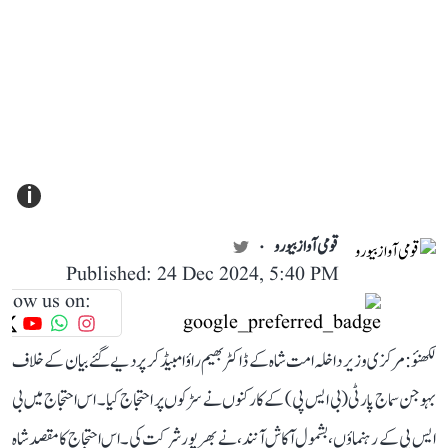
i
قومی آواز بیورو
Published: 24 Dec 2024, 5:40 PM
llow us on:
لکھنؤ: مرکزی وزیر داخلہ امت شاہ کے ڈاکٹر بھیم راؤ امبیڈکر پر دیے گئے بیان کے خلاف
بہوجن سماج پارٹی (بی ایس پی) کے کارکنوں نے سڑکوں پر احتجاج کیا۔ اس احتجاج میں بی
ایس پی کے رہنماؤں، بشمول آکاش آنند، نے بھرپور شرکت کی۔ اس احتجاج کا مقصد شاہ