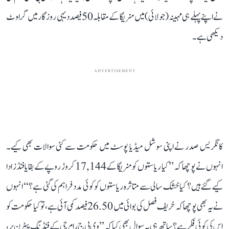
نے اپنے پہلے ہی مہینہ (جولائی) میں منریگا کے مقابلہ 50 فیصد دیہی روزگار میں گراوٹ
دیکھی ہے۔
ADVERTISEMENT
کانگریس صدر نے اپنی سوشل میڈیا پوسٹ میں حکومت سے کئی سوالات بھی کیے۔
انہوں نے پوچھا کہ ’’کیا ریاستوں کو منریگا کے 17,144 کروڑ روپے کے بقایا فنڈز ادا
کیے گئے ہیں؟ کیا خشک سالی سے متاثرہ ریاستوں کو کوئی مدد فراہم کی گئی ہے؟‘‘ انہوں
نے یہ بھی پوچھا کہ خریف فصل کی بوائی میں 26.50 فیصد کمی آئی ہے، تو کیا حکومت کو
اس کی کوئی فکر ہے؟ ساتھ ہی یہ سوال بھی کیا کہ ’’وی بی ج رام جی کے فنڈنگ پیٹرن پر،