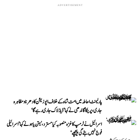
ADVERTISEMENT
پارلیمنٹ احاطہ میں امت شاہ کے خلاف اپوزیشن کا دھرنا و مظاہرہ
جاری، پرینکا گاندھی نے کہا ’ڈیڈلاک جاری رہے گا‘
اسرائیل نے ٹرمپ کا غزہ منصوبہ کیا مسترد، نیتن یاہو نے کہا ’اسرائیلی
فوج نہیں ہٹے گی پیچھے‘