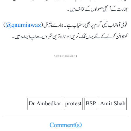
بھارت کے آئینی اصولوں کے مخالف ہیں۔
قومی آواز اب ٹیلی گرام پر بھی دستیاب ہے۔ ہمارے چینل (
qaumiawaz@
)
کو جوائن کرنے کے لئے یہاں کلک کریں اور تازہ ترین خبروں سے اپ ڈیٹ رہیں۔
ADVERTISEMENT
Dr Ambedkar
protest
BSP
Amit Shah
Comment(s)