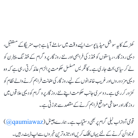
کھڑگے کا یہ سوشل میڈیا پوسٹ ایسے وقت میں سامنے آیا ہے جب منریگا کے مستقبل،
دیہی روزگار، ریاستوں کو فنڈز کی فراہمی اور نئے روزگار پروگرام کے فنڈنگ پیٹرن کو
لے کر سیاسی بحث جاری ہے۔ کانگریس مسلسل حکومت پر الزام عائد کرتی رہی ہے کہ وہ
دیہی مزدوروں اور غریب خاندانوں کے لیے روزگار کی ضمانت فراہم کرنے والے نظام کو
کمزور کر رہی ہے۔ دوسری جانب حکومت اپنے نئے روزگار پروگرام کو دیہی علاقوں میں
روزگار اور معاشی مواقع فراہم کرنے کے مقصد سے جوڑتی ہے۔
قومی آواز اب ٹیلی گرام پر بھی دستیاب ہے۔ ہمارے چینل (
qaumiawaz@
)
کو جوائن کرنے کے لئے یہاں کلک کریں اور تازہ ترین خبروں سے اپ ڈیٹ رہیں۔