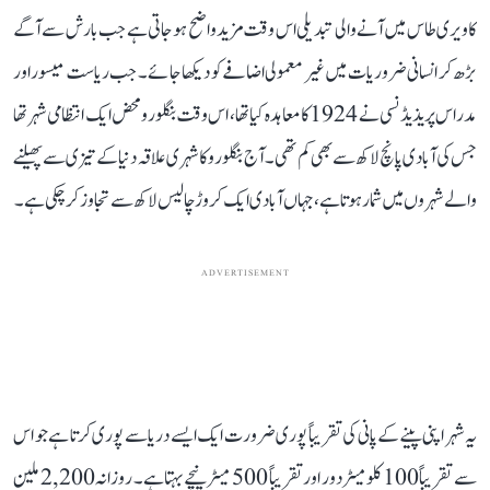
کاویری طاس میں آنے والی تبدیلی اس وقت مزید واضح ہو جاتی ہے جب بارش سے آگے
بڑھ کر انسانی ضروریات میں غیر معمولی اضافے کو دیکھا جائے۔ جب ریاست میسور اور
مدراس پریذیڈنسی نے 1924 کا معاہدہ کیا تھا، اس وقت بنگلورو محض ایک انتظامی شہر تھا
جس کی آبادی پانچ لاکھ سے بھی کم تھی۔ آج بنگلورو کا شہری علاقہ دنیا کے تیزی سے پھیلنے
والے شہروں میں شمار ہوتا ہے، جہاں آبادی ایک کروڑ چالیس لاکھ سے تجاوز کر چکی ہے۔
ADVERTISEMENT
یہ شہر اپنی پینے کے پانی کی تقریباً پوری ضرورت ایک ایسے دریا سے پوری کرتا ہے جو اس
سے تقریباً 100 کلومیٹر دور اور تقریباً 500 میٹر نیچے بہتا ہے۔ روزانہ 2,200 ملین