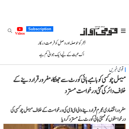
Subscription
Videos
ہجر کو حوصلہ اور وصل کو فرصت درکار
اک محبت کے لیے ایک جوانی کم ہے
قومی خبریں
میہل چوکسی کو بامبے ہائی کورٹ سے جھٹکا، مفرور قرار دینے کے
خلاف دائر کی گئی درخواست مسترد
مفرور اقتصادی مجرم قرار دینے والی ای ڈی کی درخواست کے خلاف میہل چوکسی کی
درخواستوں کو ممبئی ہائی کورٹ نے مسترد کر دیا