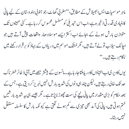
ماہر موسمیات ایس ابھیلاش کے مطابق، ’’مغربی گھاٹ، جو جنوبی ہندوستان کے لیے پانی
کا بنیادی قدرتی ذخیرہ ہے، اب اس تبدیلی کو مسلسل محسوس کر رہا ہے۔ کئی مہینوں تک
متوازن بارش ہونے کے بجائے اب اکثر ایسے موسلادھار واقعات پیش آتے ہیں جو
اچانک سیلاب تو لے آتے ہیں، مگر خشک موسم میں دریاؤں کے بہاؤ کو برقرار رکھنے میں
ناکام رہتے ہیں۔‘‘
یوں کاویری اب انتہاؤں کا دریا بنتا جا رہا ہے۔ مانسون کے بیشتر حصے میں آبی ذخائر خطرناک
حد تک خالی رہتے ہیں، لیکن چند ہی دنوں کی شدید بارش انہیں لبریز کر دیتی ہے، جس کے
بعد حکام کو بڑی مقدار میں پانی نیچے کی سمت چھوڑنا پڑتا ہے۔ مگر جیسے ہی یہ شدید بارشیں
ختم ہوتی ہیں، پانی کی آمد بھی تیزی سے کم ہونے لگتی ہے کیونکہ بارش کا سلسلہ مستقل
نہیں رہتا۔