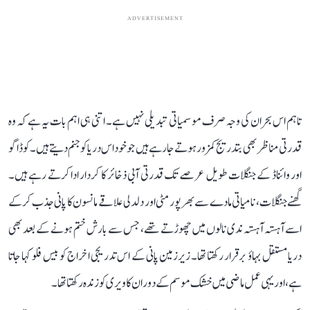
ADVERTISEMENT
تاہم اس بحران کی وجہ صرف موسمیاتی تبدیلی نہیں ہے۔ اتنی ہی اہم بات یہ ہے کہ وہ
قدرتی مناظر بھی بتدریج کمزور ہوتے جا رہے ہیں جو خود اس دریا کو جنم دیتے ہیں۔ کوڈاگو
اور وائناڈ کے جنگلات طویل عرصے تک قدرتی آبی ذخائر کا کردار ادا کرتے رہے ہیں۔
گھنے جنگلات، نامیاتی مادے سے بھرپور مٹی اور دلدلی علاقے مانسون کا پانی جذب کر کے
اسے آہستہ آہستہ ندی نالوں میں چھوڑتے تھے، جس سے بارش ختم ہونے کے بعد بھی
دریا مستقل بہاؤ برقرار رکھتا تھا۔ زیرزمین پانی کے اس تدریجی اخراج کو بیس فلو کہا جاتا
ہے، اور یہی عمل ماضی میں خشک موسم کے دوران کاویری کو زندہ رکھتا تھا۔