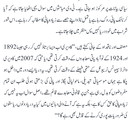
سیاسی بیانات پر مرکوز ہو جاتی ہے۔ ٹی وی مباحثوں میں سوال یہی اٹھایا جاتا ہے کہ آیا
کرناٹک پانی روک رہا ہے یا تمل ناڈو اپنے حصے سے زیادہ پانی کا مطالبہ کر رہا ہے۔ اس شور
شرابے میں خود دریا کہیں پس منظر میں چلا جاتا ہے۔
مصنف اور ناقد او کے جانی کہتے ہیں، ’’کاویری اب ویسا برتاؤ نہیں کر رہی جیسا 1892
اور 1924 کے نوآبادیاتی معاہدوں کے وقت کرتی تھی، یا حتیٰ کہ 2007 میں کاویری
واٹر ڈسپیوٹس ٹریبونل کے حتمی فیصلے کے وقت کرتی تھی۔ یہ دریا ایسے دور میں داخل ہو
چکا ہے جہاں موسمیاتی تبدیلی، ماحولیاتی بگاڑ اور پانی کی بڑھتی ہوئی طلب ان تمام
مفروضوں کو بدل رہی ہے جن پر قانونی معاہدے قائم تھے۔ اصل سوال اب یہ نہیں کہ
زیادہ پانی کا حق کس کا ہے، بلکہ یہ ہے کہ آنے والی دہائیوں میں کیا یہ دریا دونوں ریاستوں
کی ضروریات پوری کرنے کے قابل بھی رہے گا؟‘‘