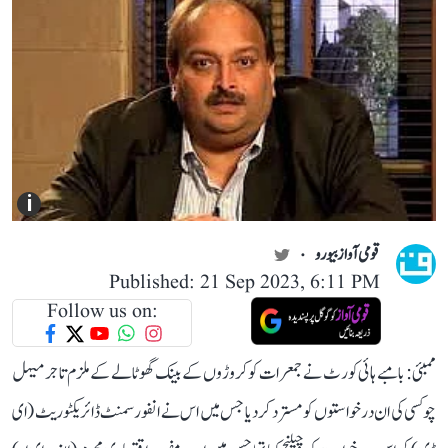
i
قومی آواز بیورو
Published: 21 Sep 2023, 6:11 PM
Follow us on:
ممبئی: بامبے ہائی کورٹ نے جمعرات کو کروڑوں کے بینک گھوٹالے کے ملزم تاجر میہل
چوکسی کی ان درخواستوں کو مسترد کر دیا جس میں اس نے انفورسمنٹ ڈائریکٹوریٹ (ای