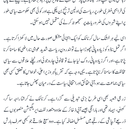
رہائشی ٹاؤن شپ اور ٹیکنالوجی پارکس سب نے کاویری پر دباؤ بڑھا دیا ہے۔ پینے کے پانی
کی فراہمی فطری طور پر ریاست کی اولین ترجیح بن چکی ہے اور کوئی بھی حکومت سیاسی طور
پر اپنے شہروں کی ضروریات پر سمجھوتہ کرنے کی متحمل نہیں ہو سکتی۔
اسی لیے ہر خشک سال کرناٹک کو ایک انتہائی مشکل صورت حال میں لا کھڑا کرتا ہے۔
اگر تمل ناڈو کو زیادہ پانی چھوڑا جائے تو اندرونِ ریاست شدید عوامی ناراضی کا سامنا کرنا
پڑتا ہے، اور اگر زیادہ پانی روک لیا جائے تو قانونی چارہ جوئی اور نچلے علاقوں سے سیاسی
مخالفت کا سامنا کرنا پڑتا ہے۔ یہی وجہ ہے کہ تقریباً ہر وزیر اعلیٰ، خواہ اس کا تعلق کسی بھی
سیاسی جماعت سے ہو، آبی حقائق اور انتخابی سیاست کے درمیان پھنس جاتا ہے۔
زرعی شعبہ بھی اسی طرح بڑی تبدیلی سے گزرا ہے۔ کرناٹک نے کرشنا راجہ ساگر،
کبنی، ہیماوتھی اور ہارانگی جیسے آبی ذخائر کے علاوہ متعدد لفٹ ایریگیشن منصوبوں کے
ذریعے آبپاشی کے رقبے میں مسلسل اضافہ کیا ہے۔ وہ وسیع علاقے جو کبھی صرف بارش