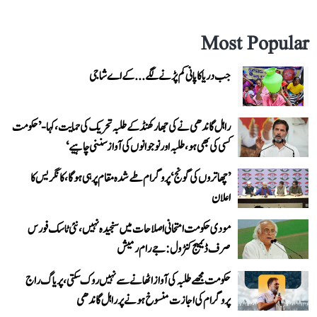
Most Popular
جب دریا کا پانی کم پڑنے لگے...کے اے شاجی
راہل گاندھی نے کی جھارکھنڈ کے طلبہ تحریک کی حمایت، کہا- ’حکومت
کسی کی بھی ہو، طلبہ اور نوجوانوں کی آواز سننی چاہیے‘
’چھاتروں کی گونج‘ پروگرام طے شدہ مقام پر ہی ہوگا، کانگریس کا
اعلان
مودی حکومت امتحانی اصلاحات میں سنجیدہ نہیں، نئی ٹاسک فورس
صرف ڈیمیج کنٹرول: جے رام رمیش
حکومت مجھے طلبہ کی آواز اٹھانے سے نہیں روک سکتی، پریاگ راج
پروگرام کی اجازت منسوخ ہونے پر راہل گاندھی