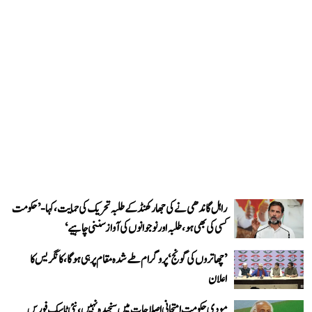
راہل گاندھی نے کی جھارکھنڈ کے طلبہ تحریک کی حمایت، کہا- ’حکومت
کسی کی بھی ہو، طلبہ اور نوجوانوں کی آواز سننی چاہیے‘
’چھاتروں کی گونج‘ پروگرام طے شدہ مقام پر ہی ہوگا، کانگریس کا
اعلان
مودی حکومت امتحانی اصلاحات میں سنجیدہ نہیں، نئی ٹاسک فورس