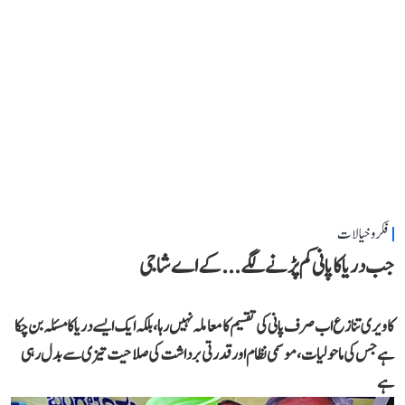
فکر و خیالات
جب دریا کا پانی کم پڑنے لگے...کے اے شاجی
کاویری تنازع اب صرف پانی کی تقسیم کا معاملہ نہیں رہا، بلکہ ایک ایسے دریا کا مسئلہ بن چکا
ہے جس کی ماحولیات، موسمی نظام اور قدرتی برداشت کی صلاحیت تیزی سے بدل رہی
ہے