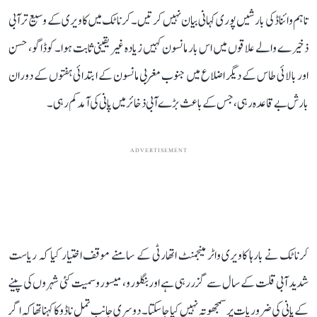
تاہم وائناڈ کی بارشیں پوری کہانی بیان نہیں کرتیں۔ کرناٹک میں کاویری کے وسیع تر آبی
ذخیرے والے علاقوں میں اس بار مانسون کہیں زیادہ غیر یقینی ثابت ہوا۔ کوڈاگو، حسن
اور بالائی طاس کے دیگر اضلاع میں جنوب مغربی مانسون کے ابتدائی ہفتوں کے دوران
بارش بے قاعدہ رہی، جس کے باعث بڑے آبی ذخائر میں پانی کی آمد کم رہی۔
ADVERTISEMENT
کرناٹک نے بارہا کاویری واٹر مینجمنٹ اتھارٹی کے سامنے موقف اختیار کیا کہ ریاست
شدید آبی قلت کے سال سے گزر رہی ہے اور بنگلورو، میسورو سمیت کئی شہروں کی پینے
کے پانی کی ضروریات پر سمجھوتہ نہیں کیا جا سکتا۔ دوسری جانب تمل ناڈو کا کہنا تھا کہ اگر