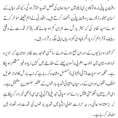
وقت پر پانی نہ ملا تو کاویری ڈیلٹا میں سمبا دھان کی فصل شدید متاثر ہوگی، کیونکہ وہاں کے
کسان میٹور ڈیم سے بروقت پانی پر انحصار کرتے ہیں۔ اتھارٹی نے اہم فیصلے مؤخر کرتے
ہوئے امید ظاہر کی کہ بہتر بارش سے بحران کم ہو جائے گا۔ بالآخر قدرت نے وقتی
ریلیف تو فراہم کر دیا، مگر بنیادی کمزوریاں اپنی جگہ برقرار رہیں۔
گزشتہ دو دہائیوں کے دوران جمع ہونے والے سائنسی شواہد سے ظاہر ہوتا ہے کہ جزیرہ
نما ہندوستان میں جنوب مغربی مانسون پہلے کے مقابلے میں کہیں زیادہ غیر مستحکم ہو چکا
ہے۔ محکمہ موسمیات (آئی ایم ڈی) مسلسل مشاہدہ کر رہا ہے کہ اب بارش کا انداز طویل
خشک وقفوں اور ان کے درمیان انتہائی شدید بارشوں کے مختصر سلسلوں پر مشتمل ہے۔
اسی طرح بین الحکومتی پینل برائے موسمیاتی تبدیلی (آئی پی سی سی) بھی خبردار کر چکا ہے
کہ بڑھتا ہوا عالمی درجہ حرارت جنوبی ایشیا میں شدید بارشوں کی شدت اور تعداد میں
اضافہ کر رہا ہے۔