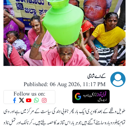
کے اے شاجی
Published: 06 Aug 2026, 11:17 PM
Follow us on:
طویل وقفے کے بعد کاویری ایک بار پھر جنوبی ہند کی سیاست کے مرکز میں ہے اور وہی
تمام پہلو دوبارہ سامنے آ گئے ہیں جو ہر بار اس تنازعہ کا حصہ بنتے ہیں۔ کرناٹک اور تمل ناڈو