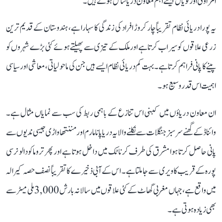
امراوتی اور نویال جیسے اہم معاون دریا شامل ہوتے ہیں۔
یہ پورا دریائی نظام تقریباً چار کروڑ افراد کی زندگی کا سہارا ہے، ہندوستان کے قدیم ترین
زرعی علاقوں کو سیراب کرتا ہے اور ملک کے تیزی سے پھیلتے ہوئے کئی بڑے شہروں کو
پینے کا پانی فراہم کرتا ہے۔ بہت کم دریائی نظام ایسے ہیں جن کی ماحولیاتی، معاشی اور سیاسی
اہمیت اس قدر وسیع ہو۔
ان معاون دریاؤں میں کبنی اس تنازع کے باہمی ربط کی سب سے نمایاں مثال ہے۔
وائناڈ کے گھنے سرسبز جنگلات سے نکلنے والا یہ دریا پانامارم اور مننتھاواڑی جیسی ندیوں سے
پانی حاصل کرتا ہوا مشرق کی طرف کرناٹک میں داخل ہوتا ہے اور پھر تروماکودالو نرسی
پورہ کے قریب کاویری سے جا ملتا ہے۔ اس کے آبی ذخیرے کا تقریباً نصف حصہ کیرالہ
میں واقع ہے، جہاں مغربی گھاٹ کے کئی علاقوں میں سالانہ بارش 3,000 ملی میٹر سے
بھی زیادہ ہوتی ہے۔