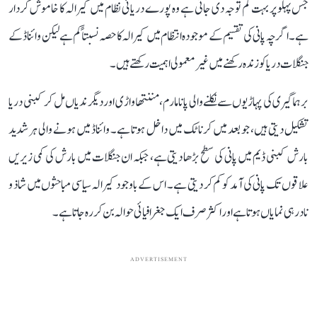
جس پہلو پر بہت کم توجہ دی جاتی ہے وہ پورے دریائی نظام میں کیرالہ کا خاموش کردار
ہے۔ اگرچہ پانی کی تقسیم کے موجودہ انتظام میں کیرالہ کا حصہ نسبتاً کم ہے لیکن وائناڈ کے
جنگلات دریا کو زندہ رکھنے میں غیر معمولی اہمیت رکھتے ہیں۔
برہماگیری کی پہاڑیوں سے نکلنے والی پانامارم، مننتھاواڑی اور دیگر ندیاں مل کر کبنی دریا
تشکیل دیتی ہیں، جو بعد میں کرناٹک میں داخل ہوتا ہے۔ وائناڈ میں ہونے والی ہر شدید
بارش کبنی ڈیم میں پانی کی سطح بڑھا دیتی ہے، جبکہ ان جنگلات میں بارش کی کمی زیریں
علاقوں تک پانی کی آمد کو کم کر دیتی ہے۔ اس کے باوجود کیرالہ سیاسی مباحثوں میں شاذ و
نادر ہی نمایاں ہوتا ہے اور اکثر صرف ایک جغرافیائی حوالہ بن کر رہ جاتا ہے۔
ADVERTISEMENT