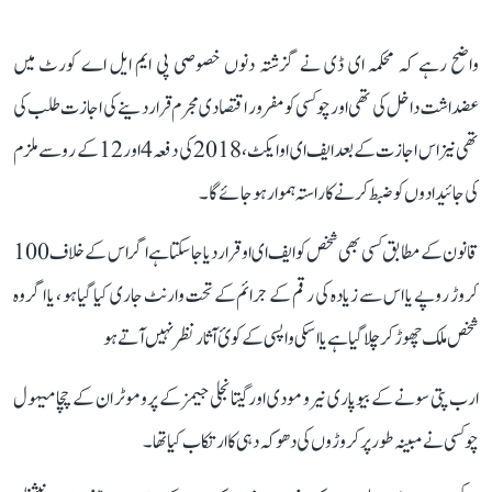
واضح رہے کہ محکمہ ای ڈی نے گزشتہ دنوں خصوصی پی ایم ایل اے کورٹ میں
عضداشت داخل کی تھی اور چوکسی کو مفرور اقتصادی مجرم قرار دینے کی اجازت طلب کی
تھی نیز اس اجازت کے بعد ایف ای او ایکٹ، 2018 کی دفعہ 4 اور 12 کے رو سے ملزم
کی جائیدادوں کو ضبط کرنے کا راستہ ہموار ہوجائے گا۔
قانون کے مطابق کسی بھی شخص کو ایف ای او قرار دیا جا سکتا ہے اگراس کے خلاف 100
کروڑ روپے یا اس سے زیادہ کی رقم کے جرائم کے تحت وارنٹ جاری کیا گیاہو ، یا اگر وہ
شخص ملک چھوڑ کر چلا گیا ہے یا اسکی واپسی کے کوئ آثار نظر نہیں آتے ہو
ارب پتی سونے کے بیوپاری نیرو مودی اور گیتانجلی جیمز کے پروموٹر ان کے چچا میہول
چوکسی نے مبینہ طور پر کروڑوں کی دھوکہ دہی کا ارتکاب کیا تھا۔