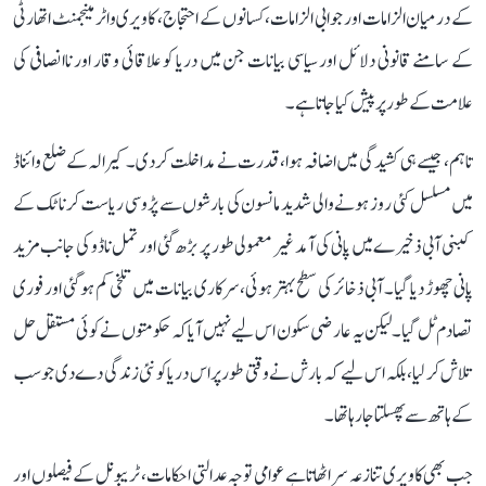
کے درمیان الزامات اور جوابی الزامات، کسانوں کے احتجاج، کاویری واٹر مینجمنٹ اتھارٹی
کے سامنے قانونی دلائل اور سیاسی بیانات جن میں دریا کو علاقائی وقار اور ناانصافی کی
علامت کے طور پر پیش کیا جاتا ہے۔
تاہم، جیسے ہی کشیدگی میں اضافہ ہوا، قدرت نے مداخلت کر دی۔ کیرالہ کے ضلع وائناڈ
میں مسلسل کئی روز ہونے والی شدید مانسون کی بارشوں سے پڑوسی ریاست کرناٹک کے
کبنی آبی ذخیرے میں پانی کی آمد غیر معمولی طور پر بڑھ گئی اور تمل ناڈو کی جانب مزید
پانی چھوڑ دیا گیا۔ آبی ذخائر کی سطح بہتر ہوئی، سرکاری بیانات میں تلخی کم ہو گئی اور فوری
تصادم ٹل گیا۔ لیکن یہ عارضی سکون اس لیے نہیں آیا کہ حکومتوں نے کوئی مستقل حل
تلاش کر لیا، بلکہ اس لیے کہ بارش نے وقتی طور پر اس دریا کو نئی زندگی دے دی جو سب
کے ہاتھ سے پھسلتا جا رہا تھا۔
جب بھی کاویری تنازعہ سر اٹھاتا ہے عوامی توجہ عدالتی احکامات، ٹریبونل کے فیصلوں اور