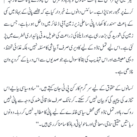
غیر یقینی آبی فراہمی کے باعث کسانوں کو بارہا دوسری فصل چھوڑنے یا کاشت کا رقبہ کم
کرنے پر مجبور ہونا پڑا ہے۔ سائنس دانوں نے خبردار کیا ہے کہ میٹھے پانی کے بہاؤ میں کمی
کے باعث سمندر کا کھارا پانی ساحلی زیرزمین آبی ذخائر میں داخل ہو رہا ہے، جس سے
زمین کی شوریدگی بڑھ رہی ہے اور ڈیلٹا کی زراعت کی طویل مدتی پائیداری خطرے میں پڑ
گئی ہے۔ اس لیے تمل ناڈو کے لیے کاویری صرف آبپاشی کا مسئلہ نہیں، بلکہ غذائی تحفظ،
دیہی معیشت اور اس تہذیب کی بقا کا سوال ہے جو صدیوں سے اس دریا کے گرد پروان
چڑھی ہے۔
کسانوں کے حقوق کے لیے سرگرم کارکن پی ٹی جان کہتے ہیں، ’’سادہ سیاسی بیانیے اس
تنازعہ کی پیچیدگی کو بیان نہیں کر سکتے۔ کرناٹک صرف علاقائی ضد کی وجہ سے پانی نہیں
روک رہا اور تمل ناڈو بھی محض سیاسی فائدے کے لیے پانی کا مطالبہ نہیں کر رہا۔ دونوں
ریاستیں حقیقی سماجی، معاشی اور ماحولیاتی دباؤ کا سامنا کر رہی ہیں۔‘‘