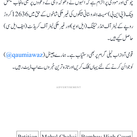
چوکسی اور مودی پر الزام ہے کہ انہوں نے دھوکہ دہی کے دعووں پر مبنی پنجاب نیشنل
بینک (پی این بی) سمیت ہندوستانی بینکوں کی غیر ملکی شاخوں کے حق میں 12636 کروڑ
روپے کے لیٹر آف انڈرٹیکنگ (ایل او یو) اور غیر ملکی لیٹر آف کریڈٹ (ایف ایل سی)
حاصل کیے ہیں۔
قومی آواز اب ٹیلی گرام پر بھی دستیاب ہے۔ ہمارے چینل (
qaumiawaz@
)
کو جوائن کرنے کے لئے یہاں کلک کریں اور تازہ ترین خبروں سے اپ ڈیٹ رہیں۔
ADVERTISEMENT