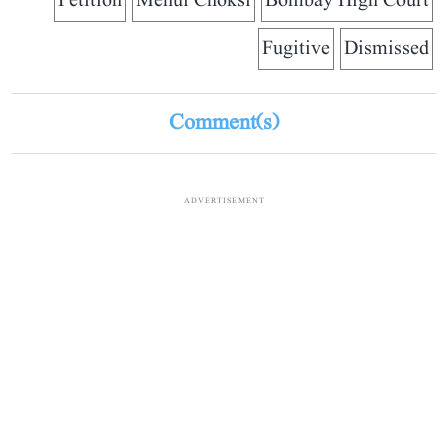
Petition
Mehul Choksi
Bombay High Court
Fugitive
Dismissed
Comment(s)
ADVERTISEMENT