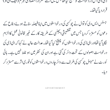
ڈی) کی اس دردخواست کو چیلنج کیا تھا جس میں اسے مفرور اقتصادی مجرم (ایف ای او)
قرار دیا گیا تھا۔
جسٹس ایس وی کوتوال نے چوکسی کی درخواستوں میں اپنا فیصلہ سناتے ہوئے دفاع کے
دعوں کو مسترد کردیا جس میں تفشیشی ایجنسی کے طریقہ کار کے غیرقانونی عمل کا الزام
لگایا گیا تھا اور ای ڈی کی درخواستوں کو چیلنج کیا گیا تھا۔ عدالت عالیہ نے کہا کہ ای ڈی کی
درخواست اصولوں کے تحت دائر کی گئی ہے اور ان کی نظر میں ہو غلط نہیں ہے۔ ہائی
کورٹ نے میہل چوکسی کی طرف سے دائر چاروں درخواستوں کو فوری اثر سے مسترد کر
دیا۔
ADVERTISEMENT