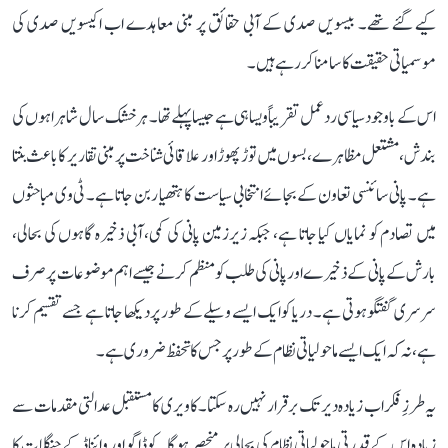
کیے گئے تھے۔ بیسویں صدی کے آبی حقائق پر مبنی معاہدے اب اکیسویں صدی کی
موسمیاتی حقیقت کا سامنا کر رہے ہیں۔
اس کے باوجود سیاسی ردعمل تقریباً ویسا ہی ہے جیسا پہلے تھا۔ ہر خشک سال شاہراہوں کی
بندش، مشتعل مظاہرے، بسوں میں توڑ پھوڑ اور علاقائی شناخت پر مبنی تقاریر کا باعث بنتا
ہے۔ پانی سائنسی تعاون کے بجائے انتخابی سیاست کا ہتھیار بن جاتا ہے۔ ٹی وی مباحثوں
میں تصادم کو نمایاں کیا جاتا ہے، جبکہ زیرزمین پانی کی کمی، آبی ذخیرہ گاہوں کی بحالی،
بارش کے پانی کے ذخیرے اور پانی کی طلب کو منظم کرنے جیسے اہم موضوعات پر صرف
سرسری گفتگو ہوتی ہے۔ دریا کو ایک ایسے وسیلے کے طور پر دیکھا جاتا ہے جسے تقسیم کرنا
ہے، نہ کہ ایک ایسے ماحولیاتی نظام کے طور پر جس کا تحفظ ضروری ہے۔
یہ طرزِ فکر اب زیادہ دیر تک برقرار نہیں رہ سکتا۔ کاویری کا مستقبل عدالتی مقدمات سے
زیادہ اس کے قدرتی ماحولیاتی نظام کی بحالی پر منحصر ہوگا۔ کوڈاگو اور وائناڈ کے جنگلات کا