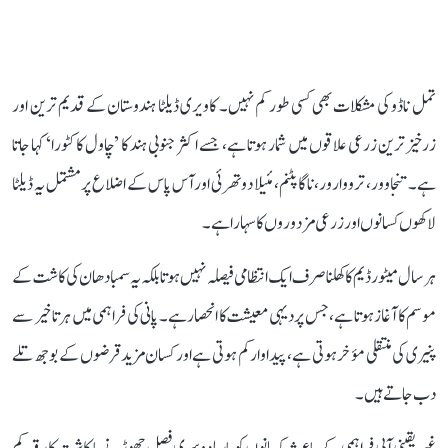
تمل ناڈو کی مشکلات بھی کسی طور کم نہیں۔ کاویری ڈیلٹا ہندوستان کے قدیم ترین اور
زرخیز ترین زرعی علاقوں میں شمار ہوتا ہے، جسے اکثر جنوبی ہند کا ’چاول کا کٹورا‘ کہا جاتا
ہے۔ تنجاوور، ترووارور، ناگاپٹنم، مئیلا دوتھرئی اور آس پاس کے اضلاع پر مشتمل یہ ڈیلٹا
لاکھوں کسانوں اور زرعی مزدوروں کا سہارا ہے۔
ہر سال میٹور ڈیم کا کھلنا صرف ایک انتظامی فیصلہ نہیں ہوتا بلکہ یہ سمبا دھان کی کاشت کے
موسم کا آغاز ہوتا ہے، جس پر دیہی معیشت کا انحصار ہے۔ پانی کی فراہمی میں ہر تاخیر سے
پنیری کی منتقلی مؤخر ہوتی ہے، پیداوار کم ہوتی ہے اور کسان مزید قرضوں کے بوجھ تلے
دب جاتے ہیں۔