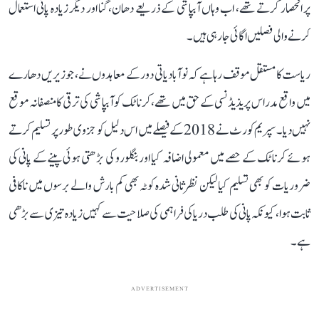
پر انحصار کرتے تھے، اب وہاں آبپاشی کے ذریعے دھان، گنا اور دیگر زیادہ پانی استعمال
کرنے والی فصلیں اگائی جا رہی ہیں۔
ریاست کا مستقل موقف رہا ہے کہ نوآبادیاتی دور کے معاہدوں نے، جو زیریں دھارے
میں واقع مدراس پریذیڈنسی کے حق میں تھے، کرناٹک کو آبپاشی کی ترقی کا منصفانہ موقع
نہیں دیا۔ سپریم کورٹ نے 2018 کے فیصلے میں اس دلیل کو جزوی طور پر تسلیم کرتے
ہوئے کرناٹک کے حصے میں معمولی اضافہ کیا اور بنگلورو کی بڑھتی ہوئی پینے کے پانی کی
ضروریات کو بھی تسلیم کیا لیکن نظرثانی شدہ کوٹہ بھی کم بارش والے برسوں میں ناکافی
ثابت ہوا، کیونکہ پانی کی طلب دریا کی فراہمی کی صلاحیت سے کہیں زیادہ تیزی سے بڑھی
ہے۔
ADVERTISEMENT