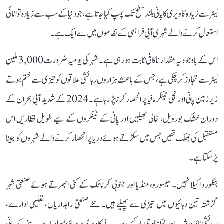
لیٹر سے زیادہ کاویری کا پانی بلند سطح تک پمپ کیا جاتا ہے، جو دنیا کے سب سے زیادہ توانائی
استعمال کرنے والے شہری آبی فراہمی کے نظاموں میں سے ایک ہے۔
اس کے باوجود یہ مقدار ناکافی ثابت ہو رہی ہے۔ شہر کی یومیہ ضرورت 3,000 ملین
لیٹر سے تجاوز کر چکی ہے، جس کے باعث ہزاروں رہائشی علاقوں کو تیزی سے ختم ہوتے
زیرزمین پانی اور نجی ٹینکر مافیا پر انحصار کرنا پڑ رہا ہے۔ 2024 کے شدید آبی بحران کے
دوران خشک بورویل، خالی جھیلیں اور پانی کے ٹینکروں کے لیے طویل قطاریں اس
مستقبل کی جھلک تھیں جس میں سکڑتے ہوئے دریا پر انحصار کرنے والے شہروں کو جینا
پڑ سکتا ہے۔
بنگلورو اکیلا نہیں۔ میسورو، منڈیا اور جنوبی کرناٹک کے کئی ابھرتے ہوئے صنعتی شہر
گزشتہ تین دہائیوں میں تیزی سے پھیلے ہیں۔ نئے صنعتی راہداریاں، تعلیمی ادارے،