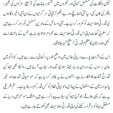
لیکن جنگلات کی مسلسل کٹائی اور ٹکڑوں میں تقسیم، باغات کی توسیع، سڑکوں کی تعمیر،
پتھر کی کان کنی، سیاحتی ڈھانچے اور بے ہنگم ترقیاتی سرگرمیوں نے ان آبی ذخیرہ گاہوں
کی قدرتی صلاحیت کو کمزور کر دیا ہے۔ آبی وسائل کے ماہرین مسلسل خبردار کر رہے ہیں
کہ مغربی گھاٹ اپنی اس قدرتی صلاحیت سے محروم ہوتا جا رہا ہے جس کے باعث اسے
کبھی ہندوستان کا عظیم قدرتی ’اسفنج‘ کہا جاتا تھا۔
اس کے اثرات پورے دریائی طاس میں واضح طور پر دکھائی دے رہے ہیں۔ کوڈاگو میں
حالیہ برسوں کے دوران بار بار لینڈ سلائیڈنگ اور سیلاب آئے ہیں۔ وائناڈ بھی تباہ کن
قدرتی آفات کا شکار رہا ہے، جنہوں نے یہ ظاہر کر دیا ہے کہ موسمیاتی شدت اور غیر
پائیدار زمین کے استعمال نے پہاڑی ماحولیاتی نظام کو کس قدر کمزور بنا دیا ہے۔ ستم ظریفی
یہ ہے کہ یہی علاقے، جو آج تباہ کن سیلاب پیدا کر رہے ہیں، خشک موسم میں دریا کے
مستقل بہاؤ کو برقرار رکھنے کی اپنی قدرتی صلاحیت بھی کھوتے جا رہے ہیں۔