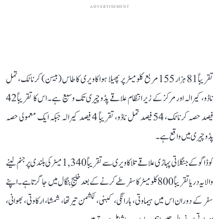
ADVERTISEMENT
تقریباً 81 ہزار 155 مربع کلومیٹر پر پھیلا ہوا کاویری کا طاس (بیسن) کرناٹک، تمل
ناڈو، کیرالہ اور مرکز کے زیر انتظام علاقے پڈوچیری تک وسیع ہے۔ اس کا تقریباً 42
فیصد حصہ کرناٹک، 54 فیصد تمل ناڈو، تقریباً 4 فیصد کیرالہ جبکہ ایک معمولی حصہ
پڈوچیری میں واقع ہے۔
کوڈاگو کے جنگلاتی پہاڑی علاقے تلاکاویری سے تقریباً 1,340 میٹر کی بلندی پر جنم لینے
والا یہ دریا تقریباً 800 کلومیٹر کا سفر طے کرنے کے بعد خلیجِ بنگال میں جا گرتا ہے۔ اپنے
سفر کے دوران اس میں ہیماوتی، ہارانگی، کبنی، لکشمن تیرتھا، شمشا، ارکاوتی، بھوانی،