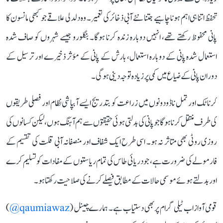
تحفظ اتنا ہی اہم ہونا چاہیے جتنا نئے آبی ذخائر کی تعمیر۔ وہ دلدلی علاقے جو کبھی مانسون کا
پانی محفوظ رکھتے تھے، انہیں دوبارہ زندہ کرنا ہوگا۔ بنگلورو جیسے شہروں کو صاف شدہ
استعمال شدہ پانی کے دوبارہ استعمال، بارش کے پانی کے مؤثر ذخیرے اور ترسیل کے
دوران پانی کے ضیاع میں کمی پر زیادہ توجہ دینی ہوگی۔
کرناٹک اور تمل ناڈو دونوں میں زراعت کو بتدریج ایسے آبپاشی نظام اور فصلی طریقوں
کی طرف منتقل کرنا ہوگا جو پانی کی بدلتی ہوئی حقیقتوں سے ہم آہنگ ہوں، لیکن کسانوں کی
روزی روٹی بھی متاثر نہ ہو۔ اسی طرح ایک شفاف اور منصفانہ آبی قلت کی تقسیم کے
فارمولے کی ضرورت ہے، جو دریائی طاس کی تمام ریاستوں کے مفادات کو تسلیم کرے
اور بدلتے ہوئے موسمی حالات کے مطابق فیصلے کرنے کی صلاحیت رکھتا ہو۔
قومی آواز اب ٹیلی گرام پر بھی دستیاب ہے۔ ہمارے چینل (
qaumiawaz@
)