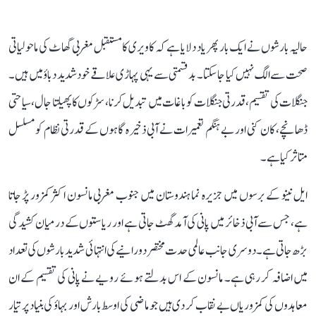
حالیہ بارشوں نے ایک بار پھر یاد دلایا ہے کہ کاویری کا مستقبل مغربی گھاٹ کی ماحولیاتی
صحت سے الگ نہیں کیا جا سکتا۔ بدقسمتی سے یہی پہاڑی علاقے خود شدید دباؤ میں ہیں۔
جنگلات کی تقسیم، قدرتی جنگلات کو باغات میں تبدیل کرنا، سڑکوں کا پھیلتا جال، سیاحتی
ڈھانچے، کان کنی اور بے ہنگم تعمیرات نے آبی ذخیرہ گاہوں کے قدرتی نظام کو مسلسل
متاثر کیا ہے۔
ایل نینو کے برسوں میں جزیرہ نما ہندوستان میں جنوب مغربی مانسون اکثر کمزور پڑ جاتا
ہے، جس سے آبی ذخائر میں پانی کی آمد گھٹ جاتی ہے اور ریاستوں کے درمیان کشیدگی
بڑھ جاتی ہے۔ دوسری جانب عالمی حدت مختصر دورانیے کی انتہائی شدید بارشوں کی تعداد
میں اضافہ کر رہی ہے۔ مانسون کے اس بدلتے ہوئے رویے نے پانی کی تقسیم کے ان
معاہدوں کی کمزوریاں بے نقاب کر دی ہیں جو ماضی کی اوسط بارش اور بہاؤ کی بنیاد پر تیار