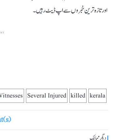
اور تازہ ترین خبروں سے اپ ڈیٹ رہیں۔
ENT
Witnesses
Several Injured
killed
kerala
(s)
دیگر ممالک