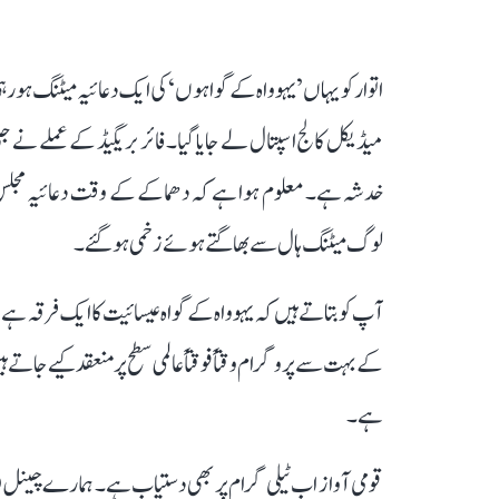
میڈیکل کالج اسپتال لے جایا گیا۔ فائر بریگیڈ کے عملے نے جلی
خدشہ ہے۔ معلوم ہوا ہے کہ دھماکے کے وقت دعائیہ مجلس 
لوگ میٹنگ ہال سے بھاگتے ہوئے زخمی ہو گئے۔
آپ کو بتاتے ہیں کہ یہوواہ کے گواہ عیسائیت کا ایک فرقہ
کے بہت سے پروگرام وقتاً فوقتاً عالمی سطح پر منعقد کیے جات
ہے۔
قومی آواز اب ٹیلی گرام پر بھی دستیاب ہے۔ ہمارے چینل 