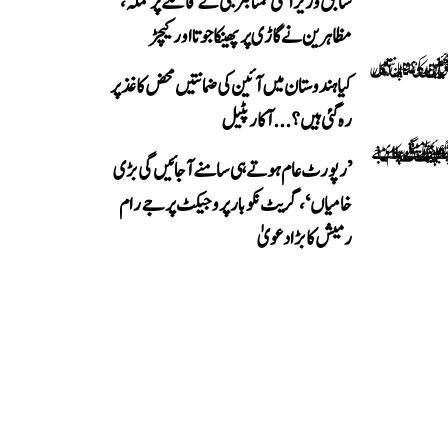
سابق وزیر اعلیٰ ممتا بنرجی کے قافلے پر حملہ،
مظاہرین نے گاڑی پر پھینکا جوتا اور کیچڑ
کیا ہندوستان میں آئین کی ضمانتیں محض کاغذ پر
رہ گئی ہیں؟...آکار پٹیل
’رپورٹ عام ہوتے ہی سامنے آ جائیں گی بڑی
خامیاں‘، گریٹ نکوبار پروجیکٹ پر جے رام
رمیش کا بڑا دعویٰ