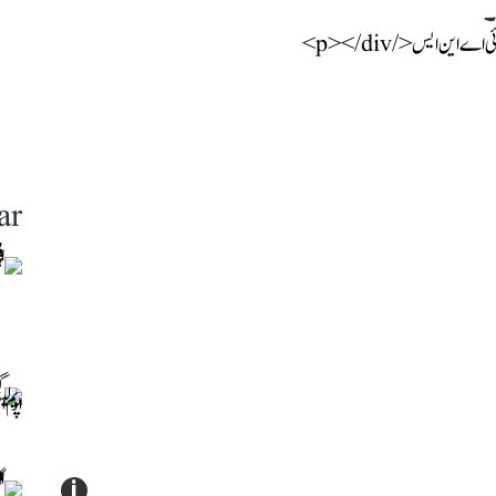
۔
ar
i