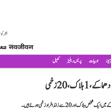
ہجر کو
ڈیوز
ادبیات
پریس ریلیز
کھیل
کیرالہ کے ایرناکولم میں تین زبردست دھماکے ہوئے۔ دھماکے میں ایک شخص ہلاک اور 20 سے زائد افراد زخمی ہوئے ہیں۔