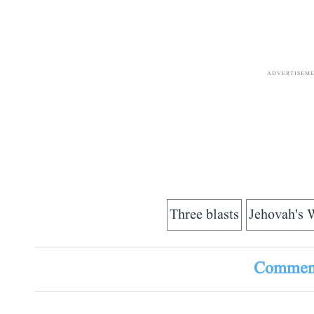
ADVERTISEM
Three blasts
Jehovah's 
Comment