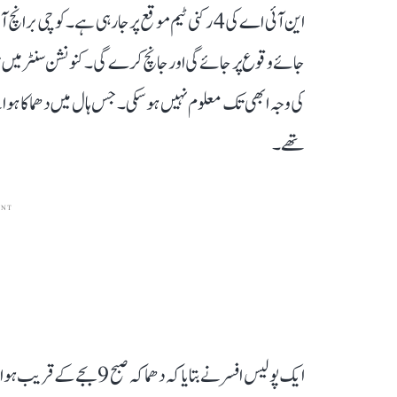
این آئی اے کی 4 رکنی ٹیم موقع پر جا رہی ہے۔ک
جائے وقوع پر جائے گی اور جانچ کرے گی۔ کنونشن سنٹر میں من
تھے۔
ENT
ایک پولیس افسر نے بتایا کہ