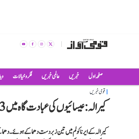
صفحہ اول
خبریں
عالمی خبریں
فکر و خیالات
وی
قومی خبریں
کیرالہ: عیسائیوں کی عبادت گاہ میں 3 دھماکے، 1 ہلاک، 20 زخمی