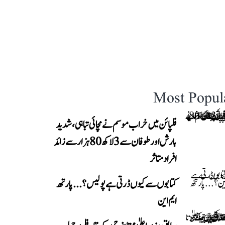
Most Popul
فلپائن میں خراب موسم نے مچائی تباہی، شدید
بارش اور طوفان سے 3 لاکھ 80 ہزار سے زائد
افراد متاثر
کتابوں سے کیوں ڈرتی ہے پولیس؟...پارتھ
ایم این