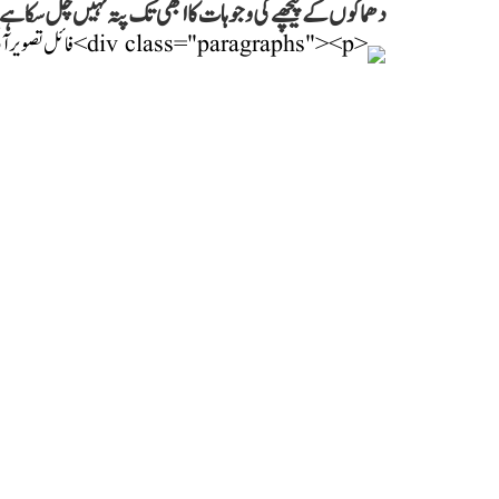
دھماکوں کے پیچھے کی وجوہات کا ابھی تک پتہ نہیں چل سکا ہے