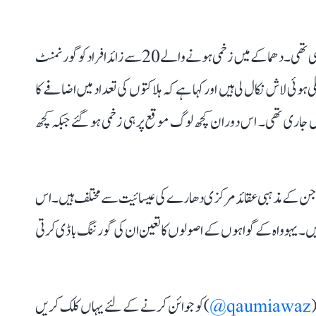
اتوار کو یہاں ’یہوواہ کے گواہوں‘ کی ایک دعائیہ میٹنگ ہو رہی تھی۔ دھماکے میں زخمی ہونے والے 20 سے زائد افراد کو گورنمنٹ
 ہوئی لاش نکال لی ہیں اور کہا ہے کہ ہلاکتوں کی تعداد میں اضافے کا
جاری تھی۔ اس دوران کچھ لوگ موقع پر ہی زخمی ہو گئے جبکہ کچھ
 ہے جن کے مذہبی عقائد مرکزی دھارے کی عیسائیت سے مختلف ہیں۔ اس
ے ہیں۔ یہوواہ کے گواہوں کے اصولوں کا تعین ان کی گورننگ باڈی کرتی
(
qaumiawaz@
) کو جوائن کرنے کے لئے یہاں کلک کریں