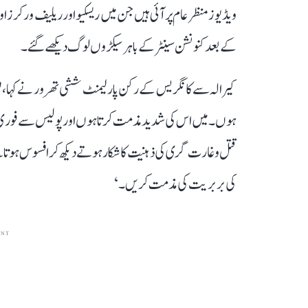
ویڈیوز منظر عام پر آئی ہیں جن میں ریسکیو اور ریلیف ورکرز ا
کے بعد کنونشن سینٹر کے باہر سیکڑوں لوگ دیکھے گئے۔
کیرالہ سے کانگریس کے رکن پارلیمنٹ ششی تھرور نے کہا، 'میں 
ہوں۔ میں اس کی شدید مذمت کرتا ہوں اور پولیس سے فوری کار
قتل و غارت گری کی ذہنیت کا شکار ہوتے دیکھ کر افسوس ہوت
کی بربریت کی مذمت کریں۔‘
ENT