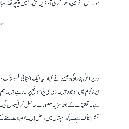
ہوا۔ اس نے تین دھماکے کی آوازیں سنی۔’ میں پیچھے تھا۔ وہ
ENT
وزیر اعلیٰ پنارائی وجین نے کہا، 'یہ ایک انتہائی افسوسناک 
ایرناکولم میں موجود ہیں۔ ڈی جی پی موقع پر جا رہے ہیں۔
ہے۔ تحقیقات کے بعد مزید معلومات حاصل کرنی ہوں گی۔ ف
تشویشناک ہے۔ کچھ ہسپتال میں داخل ہیں۔ تفصیلات ملنے کے