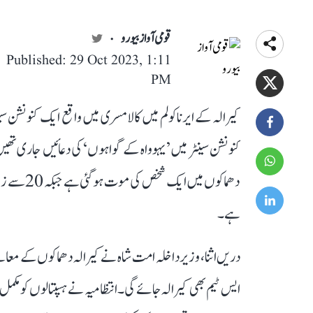
قومی آواز بیورو
Published: 29 Oct 2023, 1:11
PM
کیرالہ کے ایرناکولم میں کالامسری میں واقع ایک کنونشن
کنونشن سینٹر میں’ یہوواہ کے گواہوں‘ کی دعائیں جاری ت
دھماکوں می
ہے۔
دریں اثنا، وزیر داخلہ امت شاہ نے کیرالہ دھماکوں کے معام
ایس ٹیم بھی کیرالہ جائے گی۔ انتظامیہ نے ہسپتالوں کو مکمل ت