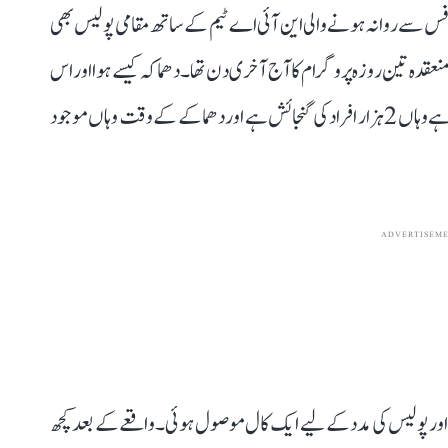
وچی برانچ آفس سے روانہ ہونے والی این آئی اے ٹیم کے ساتھ مقامی پولیس بھی
عقدہ تین روزہ پروگرام کا آج آخری دن تھا۔ دھماکہ کیسے ہوا اور اس
کی وجہ ابھی تک معلوم نہیں ہو سکی۔ جس ہال میں دھماکا ہوا ہے وہاں 2 ہزار افراد کی گنجائش ہے اور دھماکے کے وقت وہاں موجود
ADVERTISEM
 دھماکہ صبح 9 بجے کے قریب ہوا اور پولیس کی مدد کے لیے ایک کال موصول ہوئی۔ واقعے کے بعد کچھ