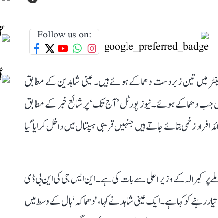
Follow us on:
 سینٹر میں تین زبردست دھماکے ہوئے ہیں۔ عینی شاہدین کے مطابق
ھیں جب دھماکے ہوئے۔نیوز پورٹل ’آج تک‘ پر شائع خبر کے مطابق
ں ایک شخص کی موت ہو گئی ہے جبکہ 20 سے زائد افراد زخمی بتائے جاتے ہیں جنہیں قریبی ہسپتال میں داخل کرایا گیا
لے پر کیرالہ کے وزیر اعلی سے بات کی ہے۔ این ایس جی کی این بی ڈی
یار رہنے کو کہا ہے۔ ایک عینی شاہد نے کہا، 'دھماکہ‘ ہال کے وسط میں