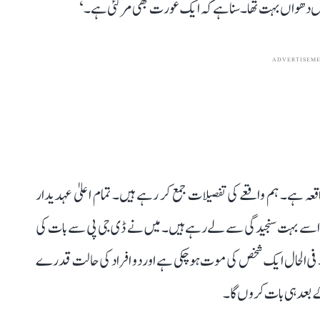
اں دھواں بہت تھا۔ سنا ہے کہ ایک عورت بھی مر گئی ہے۔‘
ADVERTISEM
واقعہ ہے۔ ہم واقعے کی تفصیلات جمع کر رہے ہیں۔ تمام اعلیٰ عہدیدار
 ہم اسے بہت سنجیدگی سے لے رہے ہیں۔ میں نے ڈی جی پی سے بات کی
ی الحال ایک شخص کی موت ہوچکی ہے اور دو افراد کی حالت قدرے
 بعد ہی بات کروں گا۔