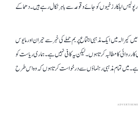
ور پولیس اہلکار زخمیوں کو جائے وقوعہ سے باہر نکال رہے ہیں۔ دھماکے
کیرالہ میں ایک مذہبی اجتماع پر بم حملے کی خبر سے حیران اور مایوس
روائی کا مطالبہ کرتا ہوں۔ لیکن یہ کافی نہیں ہے۔ ہماری ریاست کو
ا ہے۔ میں تمام مذہبی رہنماؤں سے درخواست کرتا ہوں کہ وہ اس طرح
ADVERTISEM