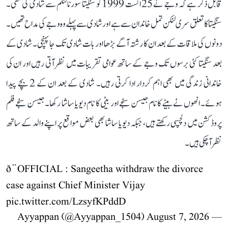
قابل ذکر ہے کہ وجے نے 25 اگست 1999 کو سنگیتا سورنالنگم سے شادی کی تھی۔
سنگیتا کا تعلق سری لنکن تمل خاندان سے ہے اور شادی سے پہلے وہ وجے کی مداح تھیں۔
دونوں کی ملاقات کے بعد ان کا رشتہ آگے بڑھا اور بات شادی تک جا پہنچی۔ شادی کے
بعد سنگیتا کئی برسوں تک وجے کے ساتھ عوامی تقریبات میں نظر آتی رہیں اور ان کی
خاندانی زندگی میں بھی اہم کردار ادا کرتی رہیں۔ شادی کے بعد ان کے 2 بچے پیدا
ہوئے۔ انھوں نے بیٹے کا نام جیسن سنجے اور بیٹی کا نام دیویا ساشا رکھا۔ جیسن سنجے فلم
پروڈکشن میں دلچسپی رکھتے ہیں، جبکہ دیویا ساشا بھی بعض مواقع پر اپنے والد کے ساتھ
نظر آ چکی ہیں۔
ð¨OFFICIAL : Sangeetha withdraw the divorce
case against Chief Minister Vijay
pic.twitter.com/LzsyfKPddD
August 7, 2026
— Ayyappan (@Ayyappan_1504)