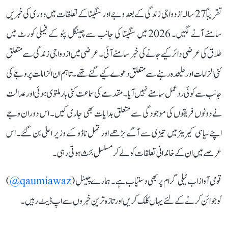
تقریباً 27 سالہ ازدواجی زندگی کے بعد وجے اور سنگیتا کے تعلقات میں دوری کی خبریں
سامنے آنے لگیں۔ 2026 میں سنگیتا کی جانب سے چینگل پٹو کے فیملی کورٹ میں
طلاق کی عرضی دائر کیے جانے کی خبر سامنے آئی۔ عرضی میں ازدواجی زندگی سے متعلق
کئی الزامات اور علیحدہ رہنے سے متعلق دعوے کیے گئے تھے۔ تاہم ان الزامات پر وجے کی
جانب سے کوئی ردعمل سامنے نہیں آیا۔ مقدمے کی سماعت کئی بار ملتوی ہوئی اور عدالت
نے دونوں فریقوں کی موجودگی سے متعلق ہدایات بھی جاری کیں۔ اس دوران وجے
اپنے سیاسی کیریئر میں تیزی سے آگے بڑھے اور تمل ناڈو کے وزیر اعلیٰ بن گئے۔ اس
عرصے میں ان کے خاندانی تعلقات کو لے کر مسلسل بحث ہوتی رہی۔
قومی آواز اب ٹیلی گرام پر بھی دستیاب ہے۔ ہمارے چینل (
qaumiawaz@
)
کو جوائن کرنے کے لئے یہاں کلک کریں اور تازہ ترین خبروں سے اپ ڈیٹ رہیں۔