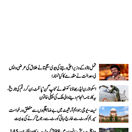
تمل ناڈو کے وزیر اعلیٰ وجئے کی بیوی سنگیتا نے طلاق کی عرضی واپس
لی، عدالت نے مقدمے کا کیا نمٹارا
اسکواڈرن لیڈر بھاؤنا کنٹھ نے ’ٹاپ گن‘ پائلٹ بن کر رقم کی تاریخ،
یہ کارنامہ انجام دینے والی ملک کی پہلی خاتون
نیٹ-یو جی: او ایم آر شیٹ میں بے ضابطگیوں سے متعلق درخواست
سپریم کورٹ سے خارج، ہائی کورٹ سے رجوع کرنے کی ہدایت
ہماچل پردیش: مانسون میں 798 کروڑ روپے کا ہوا نقصان، 145