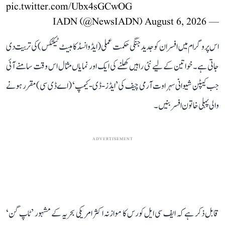
pic.twitter.com/Ubx4sGCwOG
August 6, 2026
— IADN (@NewsIADN)
اس پروگرام میں افسران کو جدید جنگی حکمت عملی (ایڈوانسڈ کامبیٹ ٹیکٹکس) کی تربیت دی
جاتی ہے۔ خواتین کے لیے نئی راہیں کھلنے کی ایک اور نمایاں مثال اس وقت سامنے آئی
جب کیپٹن شیوانی سہراوت آرمی چیف کی ’ایڈز-ڈی-کیمپ‘ (اے ڈی سی) مقرر ہونے
والی پہلی خاتون افسر بنیں۔
ADVERTISEMENT
قابل ذکر ہے کہ ایف سی ایل کورس کا موازنہ اکثر امریکی بحریہ کے مشہور ’ٹاپ گن‘