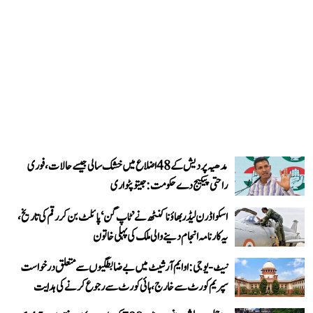
مدھیہ پردیش کے 48 اضلاع میں خشک سالی جیسے حالات، فوری
راحتی پیکیج دے حکومت: جیتو پٹواری
اسکواڈرن لیڈر بھاؤنا کنٹھ نے ’ٹاپ گن‘ پائلٹ بن کر رقم کی تاریخ،
یہ کارنامہ انجام دینے والی ملک کی پہلی خاتون
نیٹ-یو جی: او ایم آر شیٹ میں بے ضابطگیوں سے متعلق درخواست
سپریم کورٹ سے خارج، ہائی کورٹ سے رجوع کرنے کی ہدایت