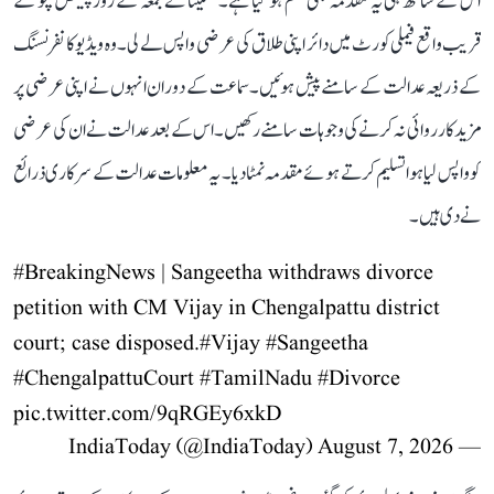
اس کے ساتھ ہی یہ مقدمہ بھی ختم ہو گیا ہے۔ سنگیتا نے جمعہ کے روز چینگل پٹو کے
قریب واقع فیملی کورٹ میں دائر اپنی طلاق کی عرضی واپس لے لی۔ وہ ویڈیو کانفرنسنگ
کے ذریعہ عدالت کے سامنے پیش ہوئیں۔ سماعت کے دوران انہوں نے اپنی عرضی پر
مزید کارروائی نہ کرنے کی وجوہات سامنے رکھیں۔ اس کے بعد عدالت نے ان کی عرضی
کو واپس لیا ہوا تسلیم کرتے ہوئے مقدمہ نمٹا دیا۔ یہ معلومات عدالت کے سرکاری ذرائع
نے دی ہیں۔
#BreakingNews
| Sangeetha withdraws divorce
petition with CM Vijay in Chengalpattu district
court; case disposed.
#Vijay
#Sangeetha
#ChengalpattuCourt
#TamilNadu
#Divorce
pic.twitter.com/9qRGEy6xkD
August 7, 2026
— IndiaToday (@IndiaToday)