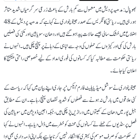
بھوپال: مدھیہ پردیش میں معمول سے کم بارش کے باعث زرعی سرگرمیاں شدید متاثر
ہو رہی ہیں۔ ریاستی کانگریس کے صدر جیتو پٹواری نے کہا ہے کہ مدھیہ پردیش کے 48
اضلاع میں خشک سالی جیسے حالات پیدا ہو گئے ہیں اور دھان، سویابین اور مکئی کی فصلیں
بارش کی کمی اور کیڑوں کے حملوں کی وجہ سے تباہی کے دہانے پر پہنچ چکی ہیں۔ انہوں نے
ریاستی حکومت سے مطالبہ کیا کہ کسانوں کی فوری امداد کے لیے خصوصی راحتی پیکیج کا
اعلان کیا جائے۔
جیتو پٹواری نے سوشل میڈیا پلیٹ فارم ’ایکس‘ پر جاری اپنے بیان میں کہا کہ ریاست کے
کئی علاقوں میں بارش نہ ہونے سے فصلوں کو شدید نقصان پہنچ رہا ہے۔ ان کے مطابق
جبل پور میں دھان کے کھیتوں میں دراڑیں پڑ چکی ہیں، جبکہ اجین ڈویژن میں سویابین کی
فصل پر سنڈیوں کے حملے نے کسانوں کی محنت کو خطرے میں ڈال دیا ہے۔ انہوں نے کہا
کہ حکومت کو صرف موسم کی بہتری کا انتظار نہیں کرنا چاہیے بلکہ اپنی ذمہ داری بھی ادا