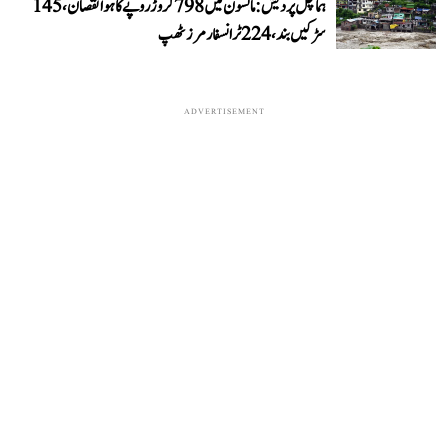
ہماچل پردیش: مانسون میں 798 کروڑ روپے کا ہوا نقصان، 145
سڑکیں بند، 224 ٹرانسفارمرز ٹھپ
ADVERTISEMENT