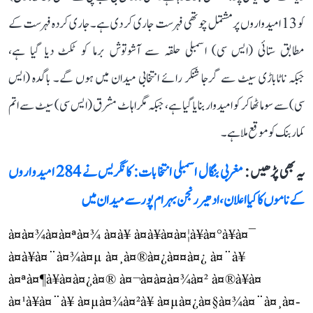
کو 13 امیدواروں پر مشتمل چوتھی فہرست جاری کر دی ہے۔ جاری کردہ فہرست کے
مطابق ستائی (ایس سی) اسمبلی حلقہ سے آشوتوش برما کو ٹکٹ دیا گیا ہے،
جبکہ ناٹاباڑی سیٹ سے گرجا شنکر رائے انتخابی میدان میں ہوں گے۔ باگدہ (ایس
سی) سے سوما ٹھاکر کو امیدوار بنایا گیا ہے، جبکہ مگراہاٹ مشرق (ایس سی) سیٹ سے اتم
کمار بنک کو موقع ملا ہے۔
یہ بھی پڑھیں :
مغربی بنگال اسمبلی انتخابات: کانگریس نے 284 امیدواروں
کے ناموں کا کیا اعلان، ادھیر رنجن بہرام پور سے میدان میں
à¤­à¤¾à¤à¤ªà¤¾ à¤à¥ à¤à¥à¤à¤¦à¥à¤°à¥à¤¯
à¤à¥à¤¨à¤¾à¤µ à¤¸à¤®à¤¿à¤¤à¤¿ à¤¨à¥
à¤ªà¤¶à¥à¤à¤¿à¤® à¤¬à¤à¤à¤¾à¤² à¤®à¥à¤
à¤¹à¥à¤¨à¥ à¤µà¤¾à¤²à¥ à¤µà¤¿à¤§à¤¾à¤¨à¤¸à¤­