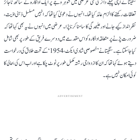
سنگیتا نے اپنی پہلے دائر کی گئی عرضی میں شوہر وجے پر ایک اداکارہ کے ساتھ ناجائز
تعلقات رکھنے کا الزام عائد کیا تھا۔ انہوں نے دعویٰ کیا تھا کہ انہیں مسلسل ذہنی اذیت،
نظر انداز کیے جانے اور علیحدگی کا سامنا کرنا پڑا۔ عرضی میں انہوں نے یہ بھی کہا تھا کہ
ضرورت پڑنے پر متعلقہ اداکارہ کو اس مقدمے میں دوسرے فریق کے طور پر بھی شامل
کیا جا سکتا ہے۔ سنگیتا نے ’خصوصی شادی ایکٹ، 1954‘ کے تحت طلاق کی درخواست
دیتے ہوئے کہا تھا کہ ان کا ازدواجی رشتہ مکمل طور پر ٹوٹ چکا ہے اور اب اس کی بحالی کا
کوئی امکان نہیں ہے۔
ADVERTISEMENT