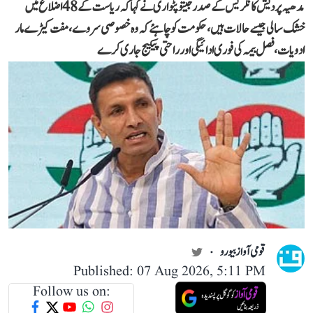
مدھیہ پردیش کانگریس کے صدر جیتو پٹواری نے کہا کہ ریاست کے 48 اضلاع میں
خشک سالی جیسے حالات ہیں، حکومت کو چاہئے کہ وہ خصوصی سروے، مفت کیڑے مار
ادویات، فصل بیمہ کی فوری ادائیگی اور راحتی پیکیج جاری کرے
قومی آواز بیورو
Published: 07 Aug 2026, 5:11 PM
Follow us on: