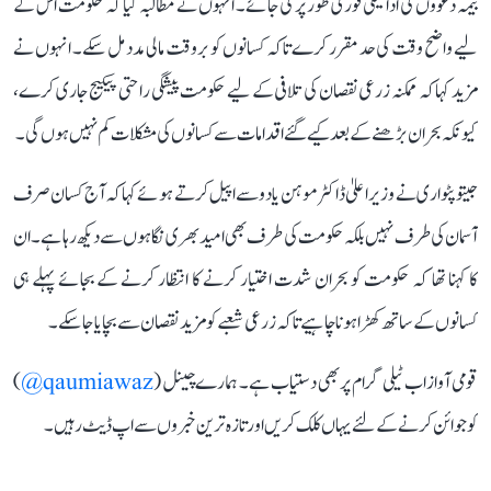
بیمہ دعووں کی ادائیگی فوری طور پر کی جائے۔ انہوں نے مطالبہ کیا کہ حکومت اس کے
لیے واضح وقت کی حد مقرر کرے تاکہ کسانوں کو بروقت مالی مدد مل سکے۔ انہوں نے
مزید کہا کہ ممکنہ زرعی نقصان کی تلافی کے لیے حکومت پیشگی راحتی پیکیج جاری کرے،
کیونکہ بحران بڑھنے کے بعد کیے گئے اقدامات سے کسانوں کی مشکلات کم نہیں ہوں گی۔
جیتو پٹواری نے وزیر اعلیٰ ڈاکٹر موہن یادو سے اپیل کرتے ہوئے کہا کہ آج کسان صرف
آسمان کی طرف نہیں بلکہ حکومت کی طرف بھی امید بھری نگاہوں سے دیکھ رہا ہے۔ ان
کا کہنا تھا کہ حکومت کو بحران شدت اختیار کرنے کا انتظار کرنے کے بجائے پہلے ہی
کسانوں کے ساتھ کھڑا ہونا چاہیے تاکہ زرعی شعبے کو مزید نقصان سے بچایا جا سکے۔
قومی آواز اب ٹیلی گرام پر بھی دستیاب ہے۔ ہمارے چینل (
qaumiawaz@
)
کو جوائن کرنے کے لئے یہاں کلک کریں اور تازہ ترین خبروں سے اپ ڈیٹ رہیں۔