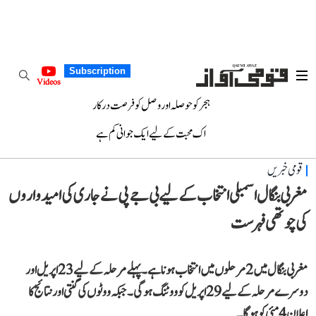
Subscription
Videos
ہجر کو حوصلہ اور وصل کو فرصت درکار
اک محبت کے لیے ایک جوانی کم ہے
قومی خبریں
مغربی بنگال اسمبلی انتخاب کے لیے بی جے پی نے جاری کی امیدواروں
کی چوتھی فہرست
مغربی بنگال میں 2 مرحلوں میں انتخاب ہونا ہے۔ پہلے مرحلہ کے لیے 23 اپریل اور
دوسرے مرحلہ کے لیے 29 اپریل کو ووٹنگ ہوگی۔ جبکہ ووٹوں کی گنتی اور نتائج کا
اعلان 4 مئی کو ہوگا۔