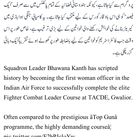
پروگرام سے کیا جاتا ہے، کیونکہ ہندوستانی فضائیہ کے تمام پائلٹس میں سے صرف ’ایک
فیصد‘ کو ہی اس باوقار کورس کے لیے منتخب کیا جاتا ہے۔ یہ کامیابی جنگی ہوا بازی میں
کیریئر بنانے کی خواہش رکھنے والی خواتین کے لیے بڑی ترغیب ہے، خاص طور پر اس
وقت جب فائٹر اسٹریم کو خواتین کے لیے باضابطہ طور پر کھولے ہوئے تقریباً ایک دہائی
گزر چکی ہے۔
Squadron Leader Bhawana Kanth has scripted
history by becoming the first woman officer in the
Indian Air Force to successfully complete the elite
Fighter Combat Leader Course at TACDE, Gwalior.
Often compared to the prestigious âTop Gunâ
programme, the highly demanding courseâ¦