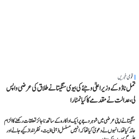
قومی خبریں
تمل ناڈو کے وزیر اعلیٰ وجئے کی بیوی سنگیتا نے طلاق کی عرضی واپس
لی، عدالت نے مقدمے کا کیا نمٹارا
سنگیتا نے اپنی عرضی میں شوہر وجے پر ایک اداکارہ کے ساتھ ناجائز تعلقات رکھنے کا الزام
عائد کیا تھا۔ انہوں نے دعویٰ کیا تھا کہ انہیں مسلسل ذہنی اذیت، نظر انداز کیے جانے اور