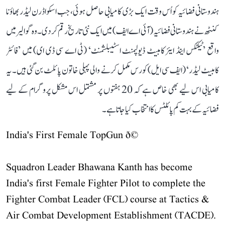
ہندوستانی فضائیہ کو اُس وقت ایک بڑی کامیابی حاصل ہوئی، جب اسکواڈرن لیڈر بھاؤنا
کنٹھ نے ہندوستانی فضائیہ (آئی اے ایف) میں ایک نئی تاریخ رقم کر دی۔ وہ گوالیر میں
واقع ’ٹیکٹکس اینڈ ایئر کامبیٹ ڈیولپمنٹ اسٹیبلشمنٹ‘ (ٹی اے سی ڈی ای) میں ’فائٹر
کامبیٹ لیڈر‘ (ایف سی ایل) کورس مکمل کرنے والی پہلی خاتون پائلٹ بن گئی ہیں۔ یہ
کامیابی اس لیے بھی خاص ہے کہ 20 ہفتوں پر مشتمل اس مشکل پروگرام کے لیے
فضائیہ کے بہت کم پائلٹس کا انتخاب کیا جاتا ہے۔
India's First Female TopGun ð©
Squadron Leader Bhawana Kanth has become
India's first Female Fighter Pilot to complete the
Fighter Combat Leader (FCL) course at Tactics &
Air Combat Development Establishment (TACDE).