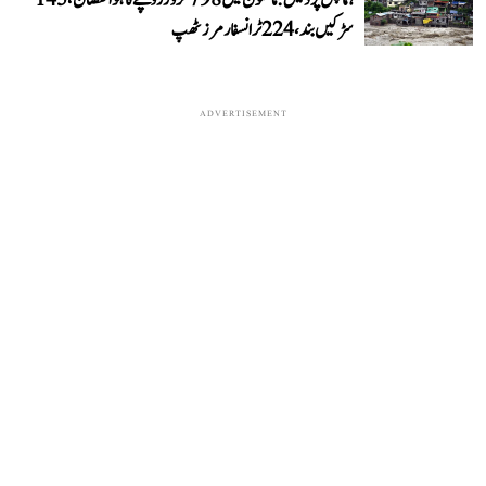
سڑکیں بند، 224 ٹرانسفارمرز ٹھپ
ADVERTISEMENT