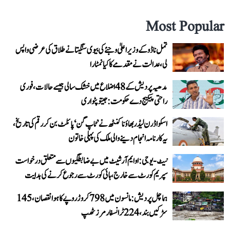
Most Popular
تمل ناڈو کے وزیر اعلیٰ وجئے کی بیوی سنگیتا نے طلاق کی عرضی واپس
لی، عدالت نے مقدمے کا کیا نمٹارا
مدھیہ پردیش کے 48 اضلاع میں خشک سالی جیسے حالات، فوری
راحتی پیکیج دے حکومت: جیتو پٹواری
اسکواڈرن لیڈر بھاؤنا کنٹھ نے ’ٹاپ گن‘ پائلٹ بن کر رقم کی تاریخ،
یہ کارنامہ انجام دینے والی ملک کی پہلی خاتون
نیٹ-یو جی: او ایم آر شیٹ میں بے ضابطگیوں سے متعلق درخواست
سپریم کورٹ سے خارج، ہائی کورٹ سے رجوع کرنے کی ہدایت
ہماچل پردیش: مانسون میں 798 کروڑ روپے کا ہوا نقصان، 145
سڑکیں بند، 224 ٹرانسفارمرز ٹھپ