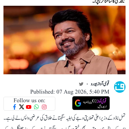
علیحدگی کا سامنا کرنا پڑا۔
قومی آواز بیورو
Published: 07 Aug 2026, 5:40 PM
Follow us on:
تمل ناڈو کے وزیر اعلیٰ تھلاپتی وجے کی اہلیہ سنگیتا نے طلاق کی عرضی واپس لے لی ہے۔