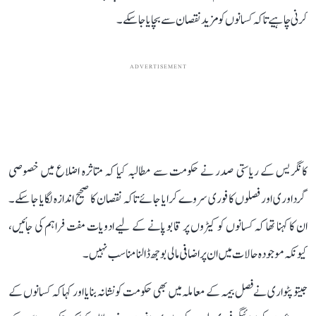
کرنی چاہیے تاکہ کسانوں کو مزید نقصان سے بچایا جا سکے۔
ADVERTISEMENT
کانگریس کے ریاستی صدر نے حکومت سے مطالبہ کیا کہ متاثرہ اضلاع میں خصوصی
گرداوری اور فصلوں کا فوری سروے کرایا جائے تاکہ نقصان کا صحیح اندازہ لگایا جا سکے۔
ان کا کہنا تھا کہ کسانوں کو کیڑوں پر قابو پانے کے لیے ادویات مفت فراہم کی جائیں،
کیونکہ موجودہ حالات میں ان پر اضافی مالی بوجھ ڈالنا مناسب نہیں۔
جیتو پٹواری نے فصل بیمہ کے معاملہ میں بھی حکومت کو نشانہ بنایا اور کہا کہ کسانوں کے