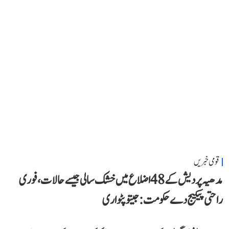
قومی خبریں
مدھیہ پردیش کے 48 اضلاع میں خشک سالی جیسے حالات، فوری
راحتی پیکیج دے حکومت: جیتو پٹواری