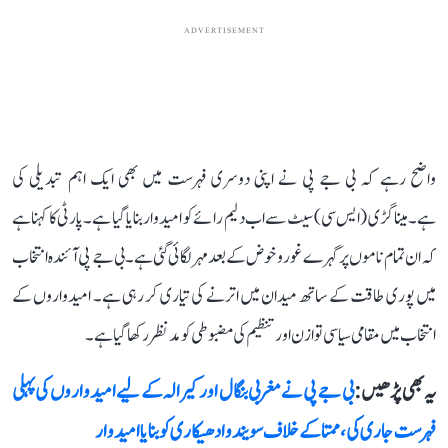
ADVERTISEMENT
واضح رہے کہ بی جے پی نے اپنی دوسری فہرست میں بھی ایک اہم تبدیلی کی
ہے۔ میناگڑی (ایس سی) سیٹ سے اب دلیم رائے کو امیدوار بنایا گیا ہے۔ پارٹی کا کہنا ہے
کہ ان تمام ناموں پر گہرے غور و خوض کے بعد مہر لگائی گئی ہے۔ بی جے پی آئندہ انتخاب
میں پوری طاقت کے ساتھ میدان میں اترنے کی تیاری کر رہی ہے۔ امیدواروں کے
انتخاب میں مقامی سیاسی توازن اور تنظیم کی مضبوطی کو مدنظر رکھا گیا ہے۔
یہ بھی پڑھیں :
بی جے پی نے مغربی بنگال اور کیرالہ کے لیے امیدواروں کی پہلی
فہرست جاری کی، ممتا کے خلاف سویندو ادھیکاری کو بنایا امیدوار