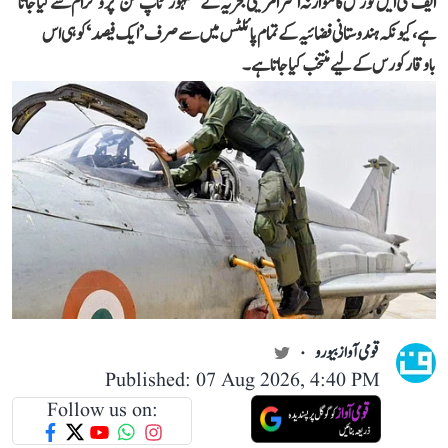
ایف سی ایل کورس کا موازنہ اکثر امریکی بحریہ کے مشہور ’ٹاپ گن‘ پروگرام سے کیا جاتا
ہے، کیونکہ ہندوستانی فضائیہ کے تمام پائلٹس میں سے صرف ’ایک فیصد‘ کو ہی اس
باوقار کورس کے لیے منتخب کیا جاتا ہے۔
قومی آواز بیورو
Published: 07 Aug 2026, 4:40 PM
Follow us on: