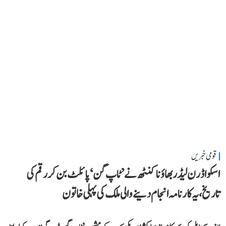
قومی خبریں
اسکواڈرن لیڈر بھاؤنا کنٹھ نے ’ٹاپ گن‘ پائلٹ بن کر رقم کی
تاریخ، یہ کارنامہ انجام دینے والی ملک کی پہلی خاتون