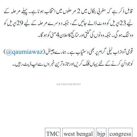
قابل ذکر ہے کہ مغربی بنگال میں 2 مرحلوں میں انتخاب ہونا ہے۔ پہلے مرحلہ کے
لیے 23 اپریل کو ووٹ ڈالے جائیں گے، جبکہ دوسرے مرحلہ کے لیے 29 اپریل کو
ووٹنگ ہوگی۔ جبکہ ووٹوں کی گنتی اور نتائج کا اعلان 4 مئی کو ہوگا۔
قومی آواز اب ٹیلی گرام پر بھی دستیاب ہے۔ ہمارے چینل (
qaumiawaz@
)
کو جوائن کرنے کے لئے یہاں کلک کریں اور تازہ ترین خبروں سے اپ ڈیٹ رہیں۔
ADVERTISEMENT
TMC
west bengal
bjp
congress