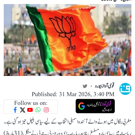
i
قومی آواز بیورو
Published: 31 Mar 2026, 3:40 PM
Follow us on:
مغربی بنگال میں ہونے والے آئندہ اسمبلی انتخاب کے لیے سیاسی ہلچل تیز ہو گئی ہے۔
ریاست میں سیاسی پارہ مسلسل چڑھ رہا ہے۔ اسی دوران بی جے پی نے منگل (31 مارچ)