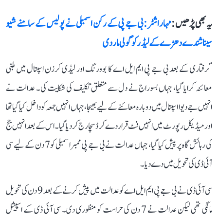
یہ بھی پڑھیں :
مہاراشٹر: بی جے پی کے رکن اسمبلی نے پولیس کے سامنے شیو
سینا شندے دھڑے کے لیڈر کو گولی مار دی
گرفتاری کے بعد بی جے پی ایم ایل اے کا بوورنگ اور لیڈی کرزن اسپتال میں طبی
معائنہ کرایا گیا، جہاں بسوراج نے دل سے متعلق تکلیف کی شکایت کی۔ عدالت نے
انہیں جے دیوا اسپتال میں دوبارہ معائنے کے لیے بھیجا، جہاں انہیں جمعہ کو داخل کیا گیا تھا
اور میڈیکل رپورٹ میں انہیں فٹ قرار دے کر ڈسچارج کردیا گیا۔ اس کے بعد انہیں جج
کی رہائش گاہ پر پیش کیا گیا، جہاں عدالت نے بی جے پی ممبراسمبلی کو 7 دن کے لیے سی
آئی ڈی کی تحویل میں دے دیا۔
سی آئی ڈی نے بی جے پی ایم ایل اے کوعدالت میں پیش کرنے کے بعد 9 دن کی تحویل
مانگی تھی لیکن عدالت نے 7 دن کی حراست کو منظوری دی۔ سی آئی ڈی کے اسپیشل