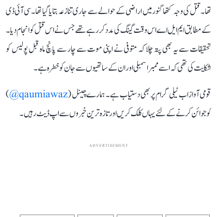
تھا۔ قتل کی وجہ کتھاگنور میں اراضی کے حوالے سے جاری تنازعہ بتایا گیا تھا۔ سی آئی ڈی
کے مطابق ایم ایل اے اس وقت گینگ کی مدد کررہے تھے جس نے اس قتل کوانجام دیا۔
تحقیقات سے یہ بھی پتہ چلا کہ متوفی نے اپنی موت سے چار سے پانچ ماہ قبل پولیس کو
شکایت کی تھی کہ اسے ممبراسمبلی اور ان کے ساتھیوں سے جان کو خطرہ ہے۔
قومی آواز اب ٹیلی گرام پر بھی دستیاب ہے۔ ہمارے چینل (
qaumiawaz@
)
کو جوائن کرنے کے لئے یہاں کلک کریں اور تازہ ترین خبروں سے اپ ڈیٹ رہیں۔
ADVERTISEMENT