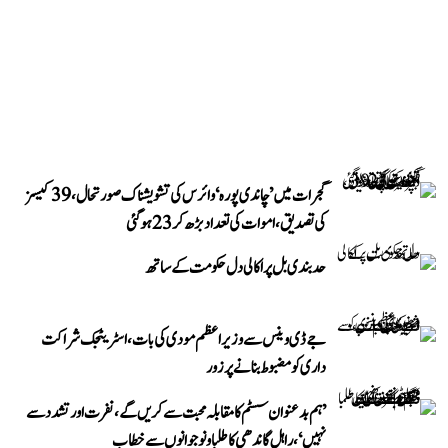
گجرات میں ’چاندی پورہ‘ وائرس کی تشویشناک صورتحال، 39 کیسز
کی تصدیق، اموات کی تعداد بڑھ کر 23 ہوگئی
حد بندی بل پر اکالی دل حکومت کے ساتھ
جے ڈی وینس سے وزیر اعظم مودی کی بات، اسٹریٹجک شراکت
داری کو مضبوط بنانے پر زور
’ہم بدعنوان سسٹم کا مقابلہ محبت سے کریں گے، نفرت اور تشدد سے
نہیں‘، راہل گاندھی کا طلبا و نوجوانوں سے خطاب