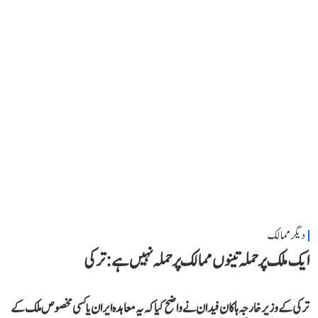
دیگر ممالک
ایک ملک پر حملہ تینوں ممالک پر حملہ نہیں ہے: ترکی
ترکی کے وزیر خارجہ ہاکان فیدان نے واضح کیا کہ یہ معاہدہ ایران یا کسی مخصوص ملک کے