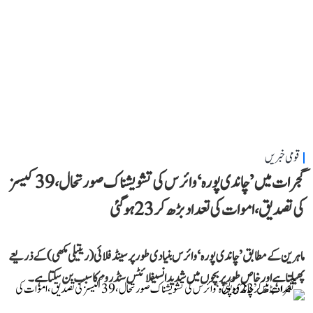
قومی خبریں
گجرات میں ’چاندی پورہ‘ وائرس کی تشویشناک صورتحال، 39 کیسز
کی تصدیق، اموات کی تعداد بڑھ کر 23 ہوگئی
ماہرین کے مطابق ’چاندی پورہ‘ وائرس بنیادی طور پر سینڈ فلائی (ریتیلی مکھی) کے ذریعے
پھیلتا ہے اور خاص طور پر بچوں میں شدید انسیفلائٹس سنڈروم کا سبب بن سکتا ہے۔