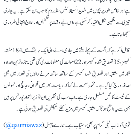
ہے اور خاص طور پر بچوں میں شدید انسیفلائٹس سنڈروم کا سبب بن سکتا ہے۔ یہ بیماری
تیزی سے سنگین شکل اختیار کر سکتی ہے، اس لیے وقت پر تشخیص اور علاج انتہائی ضروری
سمجھا جاتا ہے۔
قابل ذکر ہے کہ اگست کے پہلے ہفتے میں جاری ہونے والی ایک بریفنگ میں 184 مشتبہ
کیسز، 35 تصدیق شدہ کیسز اور 22 اموات کی معلومات دی گئی تھی۔ تازہ ترین اعداد و
شمار میں مشتبہ اور تصدیق شدہ کیسز کے ساتھ ساتھ مرنے والوں کی تعداد میں بھی
اضافہ درج کیا گیا ہے۔ محکمۂ صحت نے کہا کہ ریاست بھر میں نگرانی، جانچ اور نمونوں
کے ٹیسٹ کا عمل مسلسل جاری ہے۔ اب سب کی نظریں ان 9 زیر التوا رپورٹس پر ہیں
جن سے یہ واضح ہوگا کہ مشتبہ کیسز میں مزید کتنے انفیکشن کی تصدیق ہوتی ہے۔
قومی آواز اب ٹیلی گرام پر بھی دستیاب ہے۔ ہمارے چینل (
qaumiawaz@
)