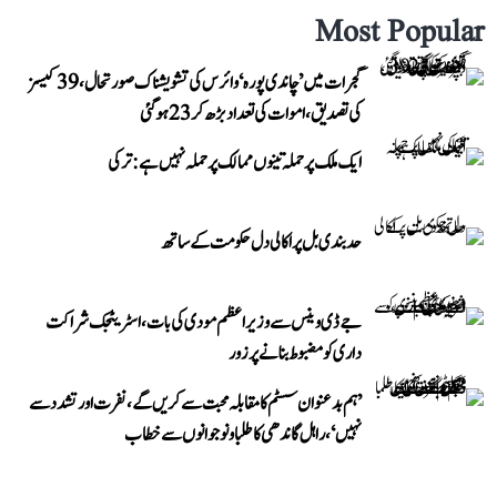
Most Popular
گجرات میں ’چاندی پورہ‘ وائرس کی تشویشناک صورتحال، 39 کیسز
کی تصدیق، اموات کی تعداد بڑھ کر 23 ہوگئی
ایک ملک پر حملہ تینوں ممالک پر حملہ نہیں ہے: ترکی
حد بندی بل پر اکالی دل حکومت کے ساتھ
جے ڈی وینس سے وزیر اعظم مودی کی بات، اسٹریٹجک شراکت
داری کو مضبوط بنانے پر زور
’ہم بدعنوان سسٹم کا مقابلہ محبت سے کریں گے، نفرت اور تشدد سے
نہیں‘، راہل گاندھی کا طلبا و نوجوانوں سے خطاب