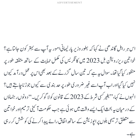
ADVERTISEMENT
اس ہر راہل گاندھی نے کہا کہ بطور وزیر پارلیمانی امور یہ آپ سے بہتر کون جانتا ہے؟
خواتین ریزرویشن بل 2023 میں کانگریس کی مکمل حمایت کے ساتھ متفقہ طور پر
منظور کیا گیا تھا۔ سوال یہ ہے کہ تین سال گزرنے کے بعد بھی اس پر عمل درآمد کیوں
نہیں کیا گیا اور اب آپ اسے غیر ضروری طور پر حد بندی سے کیوں جوڑنا چاہتے ہیں؟
انہوں نے کہا، ’’بغیر کسی شرط کے 2023 کے قانون کو لاگو کریں۔‘‘ دونوں رہنماؤں
کے درمیان یہ بحث ایک ایسے وقت میں ہوئی ہے جب حکومت آئینی ترمیم اور خواتین
سے متعلق ترمیمی بلوں پر اپوزیشن کے ساتھ اتفاق رائے پیدا کرنے کی کوشش کر رہی
ہے۔