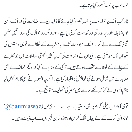
حملہ سب پر حملہ تصور کیا جاتا ہے۔
پھر کب ایک پر حملہ سب پر حملہ تصور کیا جائے گا؟ فیدان نے وضاحت کی کہ ایک رکن
کو باضابطہ طور پر مدد کی درخواست کرنی چاہیے، اور دیگر دو ممالک کی مدد انٹیلی جنس
شیئرنگ سے لے کر لاجسٹک سپورٹ تک، یا خطرے کے لحاظ سے فوجی دستوں کی
تعیناتی تک ہوسکتی ہے۔ فیدان نے وضاحت کی کہ یہ کثیر الجہتی معاملات ہیں جو خطرے
کے پیمانے کے لحاظ سے مختلف ہوتے ہیں۔ ترکی کے وزیر نے کہا کہ دیگر ممالک نے بھی
معاہدے میں شامل ہونے کی خواہش کا اظہار کیا ہے۔ اگرچہ انہوں نے کسی کا نام نہیں لیا
تاہم انہوں نے کہا کہ اگلے مرحلے میں مصر کی شمولیت متوقع ہے۔
قومی آواز اب ٹیلی گرام پر بھی دستیاب ہے۔ ہمارے چینل (
qaumiawaz@
)
کو جوائن کرنے کے لئے یہاں کلک کریں اور تازہ ترین خبروں سے اپ ڈیٹ رہیں۔