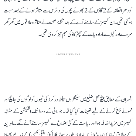
گودھرا تعلقہ کے 2 گاؤں کے 2 چھوٹے بچوں کی وائرس سے متاثر ہونے کے بعد موت
ہو گئی تھی۔ ان کیسز کے سامنے آنے کے بعد محکمۂ صحت نے متاثرہ علاقوں میں گھر گھر
سروے اور کیڑے مار ادویات کے چھڑکاؤ کی مہم تیز کر دی تھی۔
ADVERTISEMENT
افسران کے مطابق پنچ محل ضلع میں سینکڑوں ہیلتھ ورکرز کی ٹیموں کو لوگوں کی جانچ اور
نمونے جمع کرنے کے لیے تعینات کیا گیا تھا۔ جولائی کے وسط تک انفیکشن کے مشتبہ
کیسز میں مزید اضافہ ہوا اور ریاست کے کئی اضلاع سے کیسز سامنے آنے لگے۔ ماہرین
کے مطابق ’چاندی پورہ‘ وائرس بنیادی طور پر سینڈ فلائی (ریتیلی مکھی) کے ذریعے پھیلتا