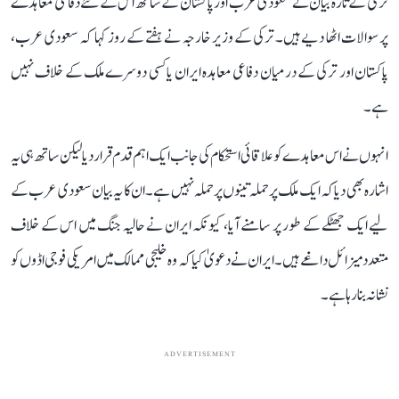
ترکی کے تازہ بیان نے سعودی عرب اور پاکستان کے ساتھ اس کے نئے دفاعی معاہدے
پر سوالات اٹھا دیے ہیں۔ ترکی کے وزیر خارجہ نے ہفتے کے روز کہا کہ سعودی عرب،
پاکستان اور ترکی کے درمیان دفاعی معاہدہ ایران یا کسی دوسرے ملک کے خلاف نہیں
ہے۔
انہوں نے اس معاہدے کو علاقائی استحکام کی جانب ایک اہم قدم قرار دیا لیکن ساتھ ہی یہ
اشارہ بھی دیا کہ ایک ملک پر حملہ تینوں پر حملہ نہیں ہے۔ ان کا یہ بیان سعودی عرب کے
لیے ایک جھٹکے کے طور پر سامنے آیا، کیونکہ ایران نے حالیہ جنگ میں اس کے خلاف
متعدد میزائل داغے ہیں۔ ایران نے دعویٰ کیا کہ وہ خلیجی ممالک میں امریکی فوجی اڈوں کو
نشانہ بنا رہا ہے۔
ADVERTISEMENT