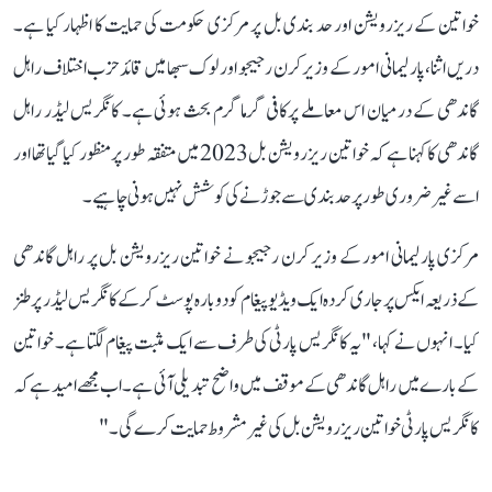
خواتین کے ریزرویشن اور حد بندی بل پر مرکزی حکومت کی حمایت کا اظہار کیا ہے۔
دریں اثنا، پارلیمانی امور کے وزیر کرن رجیجو اور لوک سبھا میں قائد حزب اختلاف راہل
گاندھی کے درمیان اس معاملے پرکافی گرما گرم بحث ہوئی ہے۔ کانگریس لیڈر راہل
گاندھی کا کہنا ہے کہ خواتین ریزرویشن بل 2023 میں متفقہ طور پر منظور کیا گیا تھا اور
اسے غیر ضروری طور پر حد بندی سے جوڑنے کی کوشش نہیں ہونی چاہیے۔
مرکزی پارلیمانی امور کے وزیر کرن رجیجو نے خواتین ریزرویشن بل پر راہل گاندھی
کے ذریعہ ایکس پر جاری کردہ ایک ویڈیو پیغام کو دوبارہ پوسٹ کرکے کانگریس لیڈر پر طنز
کیا۔ انہوں نے کہا، "یہ کانگریس پارٹی کی طرف سے ایک مثبت پیغام لگتا ہے۔ خواتین
کے بارے میں راہل گاندھی کے موقف میں واضح تبدیلی آئی ہے۔ اب مجھے امید ہے کہ
کانگریس پارٹی خواتین ریزرویشن بل کی غیر مشروط حمایت کرے گی۔"