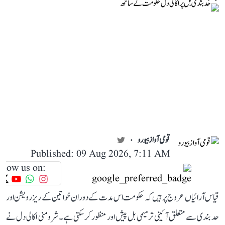
قومی آواز بیورو
Published: 09 Aug 2026, 7:11 AM
llow us on:
قیاس آرائیاں عروج پر ہیں کہ حکومت اس مدت کے دوران خواتین کے ریزرویشن اور
حد بندی سے متعلق آئینی ترمیمی بل پیش اور منظور کر سکتی ہے۔ شرومنی اکالی دل نے