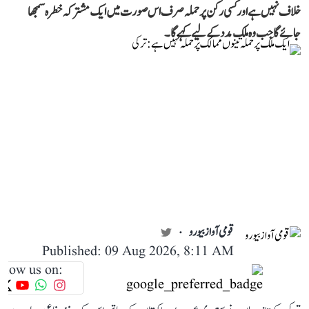
خلاف نہیں ہے اور کسی رکن پر حملہ صرف اس صورت میں ایک مشترکہ خطرہ سمجھا
جائے گا جب وہ ملک مدد کے لیے کہے گا۔
قومی آواز بیورو
Published: 09 Aug 2026, 8:11 AM
llow us on: