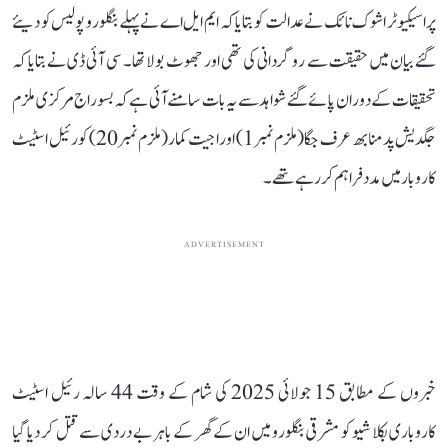
پراسیکیوٹر اشوک نائک نے عدالت کو بتایا کہ ایم ایل اے نے پہلے بنگلورو پولیس کو دیئے
گئے بیان میں حقیقت سے روگردانی کی تھی اور جھوٹ بولا تھا۔ سی آئی ڈی نے بتایا کہ
تحقیقات کے دوران پائے گئے شواہد سے یہ بات سامنے آئی ہے کہ بسوراج مرکزی ملزم
جگدیش پدمنابھ عرف جگا (ملزم نمبر 1) اور اجیت کمار (ملزم نمبر 20) کو رئیل اسٹیٹ
کاروبار میں مدد فراہم کر رہے تھے۔
ADVERTISEMENT
خبروں کے مطابق 15 جولائی 2025 کی شام کے وقت 44 سالہ رئیل اسٹیٹ
کاروباری بکلا شیو کو مشرقی بنگلورو میں ان کے گھر کے باہر بے دردی سے قتل کر دیا گیا