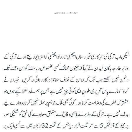
ADVERTISEMENT
لیکن اب ترکی کی سرکاری خبر رساں ایجنسی انادولو ایجنسی کو انٹرویو دیتے ہوئے ترکی کے
وزیر خارجہ ہاکان فیدان نے کہا کہ تینوں ممالک کسی مخصوص ریاست کو اس وقت تک
دشمن نہیں سمجھتے جب تک کہ وہ ان کے خلاف معاندانہ کارروائی نہ کریں۔ فیدان نے
کہا، "ہمارے پاس تحریری طور پر ایسی کوئی چیز نہیں ہے جس پر ہم نے دستخط کیے ہوں جو
مشترکہ خطرے کی وضاحت کرتا ہو۔ کوئی بھی ملک جو ہم پر حملہ نہیں کرتا وہ ہمارے لیے
ہدف نہیں ہے۔ ترکی کے وزیر نے باہمی دفاع سے متعلق معاہدے کی شق کو تکنیکی طور
پر نیٹو کے آرٹیکل 5 سے مماثلت قرار دیا جس کے تحت 32 ارکان میں سے کسی ایک پر