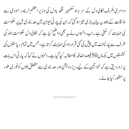
دوسری طرف اکالی دل کے سربراہ سکھبیر سنگھ بادل کی وزیر اعظم نریندر مودی سے
ملاقات کے بعد یہ بیان بازی تیز ہوگئی کہ ان کی پارٹی ایوان میں حد بندی بل پر حکومت
کی حمایت کر سکتی ہے۔ اب، انہوں نے یہ بھی واضح کیا ہے کہ اکالی دل حکومت ہند کی
طرف سے پارلیمنٹ میں پیش کی گئی قرارداد کی حمایت کرتا ہے، جس میں تمام ریاستوں کی
نشستوں میں یکساں 50 فیصد اضافہ کا مطالبہ کیا گیا ہے۔ انہوں نے کہا کہ پارٹی اس بات
پر زور دیتی ہے کہ خواتین کے لیے ریزرویشن اور حد بندی سے متعلق بلوں کو فوری طور
پر منظور کیا جائے۔
ADVERTISEMENT