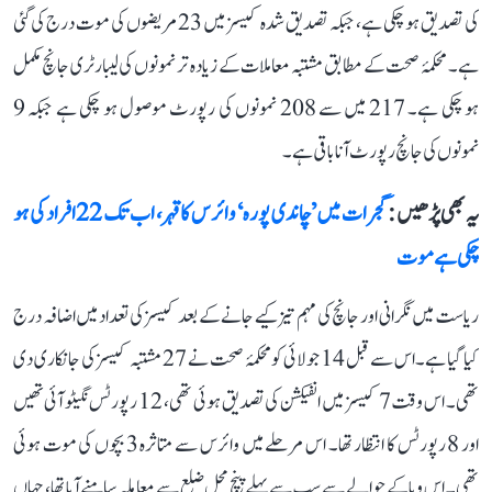
کی تصدیق ہو چکی ہے، جبکہ تصدیق شدہ کیسز میں 23 مریضوں کی موت درج کی گئی
ہے۔ محکمۂ صحت کے مطابق مشتبہ معاملات کے زیادہ تر نمونوں کی لیبارٹری جانچ مکمل
ہو چکی ہے۔ 217 میں سے 208 نمونوں کی رپورٹ موصول ہو چکی ہے جبکہ 9
نمونوں کی جانچ رپورٹ آنا باقی ہے۔
یہ بھی پڑھیں :
گجرات میں ’چاندی پورہ‘ وائرس کا قہر، اب تک 22 افراد کی ہو
چکی ہے موت
ریاست میں نگرانی اور جانچ کی مہم تیز کیے جانے کے بعد کیسز کی تعداد میں اضافہ درج
کیا گیا ہے۔ اس سے قبل 14 جولائی کو محکمۂ صحت نے 27 مشتبہ کیسز کی جانکاری دی
تھی۔ اس وقت 7 کیسز میں انفیکشن کی تصدیق ہوئی تھی، 12 رپورٹس نگیٹو آئی تھیں
اور 8 رپورٹس کا انتظار تھا۔ اس مرحلے میں وائرس سے متاثرہ 3 بچوں کی موت ہوئی
تھی۔ اس وبا کے حوالے سے سب سے پہلے پنچ محل ضلع سے معاملہ سامنے آیا تھا، جہاں