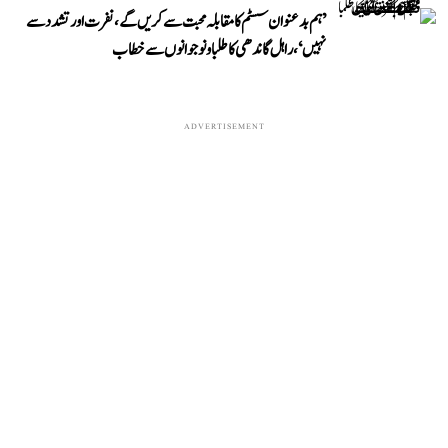
’ہم بدعنوان سسٹم کا مقابلہ محبت سے کریں گے، نفرت اور تشدد سے
نہیں‘، راہل گاندھی کا طلبا و نوجوانوں سے خطاب
ADVERTISEMENT