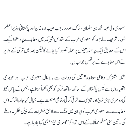
سعودی ولی عہد محمد بن سلمان، ترک صدر رجب طیب اردغان اور پاکستانی وزیر اعظم
شہباز شریف نے جمعہ کو سعودی عرب کے مقدس شہر مکہ میں معاہدے پر دستخط کیے۔
اس کے مطابق ایک پر حملہ تینوں پر حملہ تصور کیا جائے گا لیکن بعد میں ترکی کے وزیر
نےاس معاہدے کے برعکس جواب دیا۔
"مکہ مشترکہ دفاعی معاہدہ" تیل کی دولت سے مالا مال سعودی عرب اور جوہری
ہتھیاروں سے لیس پاکستان کے ساتھ ساتھ ترکی کو بھی اکٹھا کرتا ہے، جس کے پاس نیٹو
کی دوسری بڑی فوج اور تیزی سے ترقی کرتی دفاعی صنعت ہے۔ خیال کیا جا رہا تھا کہ اس
معاہدے سے سعودی عرب کو ایران میں جنگ سے لاحق خطرات کے پیش نظر مدد ملے
گی۔ تین سنی مسلم ممالک کے اس اتحاد کو ’’اسلامی نیٹو‘‘ بھی کہا جا رہا ہے۔