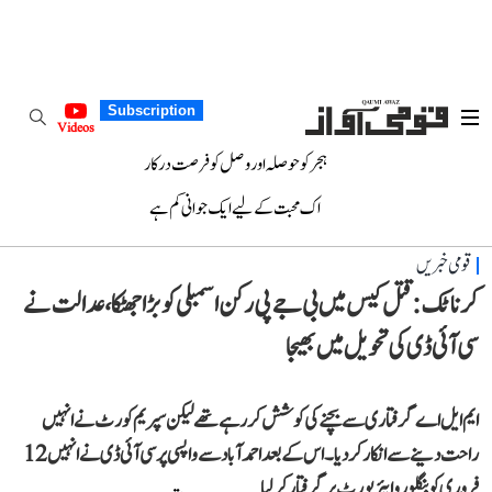
Subscription
Videos
ہجر کو حوصلہ اور وصل کو فرصت درکار
اک محبت کے لیے ایک جوانی کم ہے
قومی خبریں
کرناٹک: قتل کیس میں بی جے پی رکن اسمبلی کو بڑا جھٹکا، عدالت نے
سی آئی ڈی کی تحویل میں بھیجا
ایم ایل اے گرفتاری سے بچنے کی کوشش کر رہے تھے لیکن سپریم کورٹ نے انہیں
راحت دینے سے انکار کر دیا۔ اس کے بعد احمد آباد سے واپسی پر سی آئی ڈی نے انہیں 12
فروری کو بنگلورو ایئرپورٹ پر گرفتار کر لیا