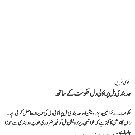
قومی خبریں
حد بندی بل پر اکالی دل حکومت کے ساتھ
حکومت نے خواتین ریزرویشن اور حد بندی بل پر اکالی دل کی حمایت حاصل کر لی ہے۔
راہل گاندھی کا کہنا ہے کہ خواتین ریزرویشن بل کو غیر ضروری طور پر حد بندی سے جوڑا
جا رہا ہے۔