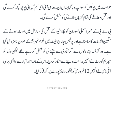
حراست میں پولیس کو سونپ دیا گیا جہاں ان سے سی آئی ڈی ٹیم گہرائی پوچھ گچھ کرے گی
اور قتل معاملے کی تمام کڑیاں ملانے کی کوشش کرے گی۔
بی جے پی کے ممبراسمبلی بسوراج کو بکلا شیو کے قتل کی سازش میں ملوث ہونے کے
سنگین الزامات کا سامنا ہے اور پولیس چارج شیٹ میں ملزم نمبر5 کے طور پر نامزد کیا گیا
ہے۔ وہ گزشتہ چند دنوں سے گرفتاری سے بچنے کی کوشش کر رہے تھے لیکن ہفتہ کو
سپریم کورٹ نے انہیں راحت دینے سے انکار کر دیا۔ اس کے بعد احمد آباد سے واپسی پر سی
آئی ڈی نے انہیں 12 فروری کو بنگلورو ایئرپورٹ پر گرفتار کیا۔
ADVERTISEMENT