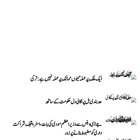
ایک ملک پر حملہ تینوں ممالک پر حملہ نہیں ہے: ترکی
حد بندی بل پر اکالی دل حکومت کے ساتھ
جے ڈی وینس سے وزیر اعظم مودی کی بات، اسٹریٹجک شراکت
داری کو مضبوط بنانے پر زور