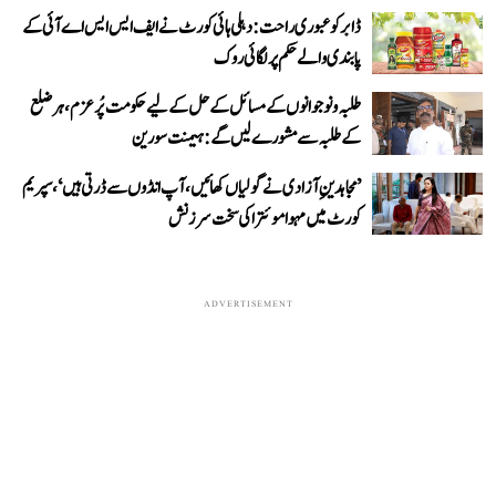
ڈابر کو عبوری راحت: دہلی ہائی کورٹ نے ایف ایس ایس اے آئی کے
پابندی والے حکم پر لگائی روک
طلبہ و نوجوانوں کے مسائل کے حل کے لیے حکومت پُرعزم، ہر ضلع
کے طلبہ سے مشورے لیں گے: ہیمنت سورین
’مجاہدینِ آزادی نے گولیاں کھائیں، آپ انڈوں سے ڈرتی ہیں‘، سپریم
کورٹ میں مہوا موئترا کی سخت سرزنش
ADVERTISEMENT