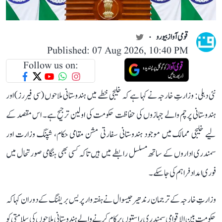
قومی آواز بیورو
Published: 07 Aug 2026, 10:40 PM
Follow us on:
نئی دہلی: وزارتِ خارجہ نے کہا ہے کہ خلیجی خطے میں ہندوستانی ملاحوں (سی فیررز) اور
ہندوستانی پرچم والے جہازوں کی حفاظت حکومت کی اولین ترجیح ہے۔ اس مقصد کے
لیے خلیجی ممالک میں موجود ہندوستانی سفارتی مشن مقامی حکام، شپنگ وزارت اور
سمندری اداروں کے ساتھ مسلسل رابطے میں ہیں تاکہ کسی بھی ہنگامی صورتحال میں
فوری امداد فراہم کی جا سکے۔
وزارتِ خارجہ کے ترجمان رندھیر جیسوال نے ہفتہ وار پریس بریفنگ کے دوران کہا کہ
حکومت بین الاقوامی سمندری راستوں پر کام کرنے والے ہندوستانی ملاحوں کی سلامتی کو