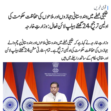
قومی خبریں
خلیجی خطے میں ہندوستانی جہازوں اور ملاحوں کی حفاظت حکومت کی
اولین ترجیح، 24 گھنٹے ہیلپ لائن فعال: وزارتِ خارجہ
وزارتِ خارجہ نے کہا ہے کہ خلیجی خطے میں ہندوستانی ملاحوں اور ہندوستانی پرچم والے
جہازوں کی حفاظت حکومت کی اولین ترجیح ہے۔ تمام سفارتی مشن 24 گھنٹے ہیلپ لائن
اور مقامی حکام کے ساتھ رابطے میں ہیں