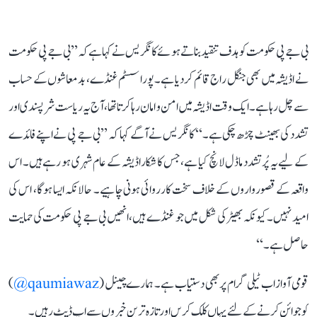
بی جے پی حکومت کو ہدف تنقید بناتے ہوئے کانگریس نے کہا ہے کہ ’’بی جے پی حکومت
نے اڈیشہ میں بھی جنگل راج قائم کر دیا ہے۔ پورا سسٹم غنڈے، بدمعاشوں کے حساب
سے چل رہا ہے۔ ایک وقت اڈیشہ میں امن و امان رہا کرتا تھا، آج یہ ریاست شرپسندی اور
تشدد کی بھینٹ چڑھ چکی ہے۔‘‘ کانگریس نے آگے کہا کہ ’’بی جے پی نے اپنے فائدے
کے لیے یہ پُرتشدد ماڈل لانچ کیا ہے، جس کا شکار اڈیشہ کے عام شہری ہو رہے ہیں۔ اس
واقعہ کے قصورواروں کے خلاف سخت کارروائی ہونی چاہیے۔ حالانکہ ایسا ہوگا، اس کی
امید نہیں۔ کیونکہ بھیڑ کی شکل میں جو غنڈے ہیں، انھیں بی جے پی حکومت کی حمایت
حاصل ہے۔‘‘
قومی آواز اب ٹیلی گرام پر بھی دستیاب ہے۔ ہمارے چینل (
qaumiawaz@
)
کو جوائن کرنے کے لئے یہاں کلک کریں اور تازہ ترین خبروں سے اپ ڈیٹ رہیں۔