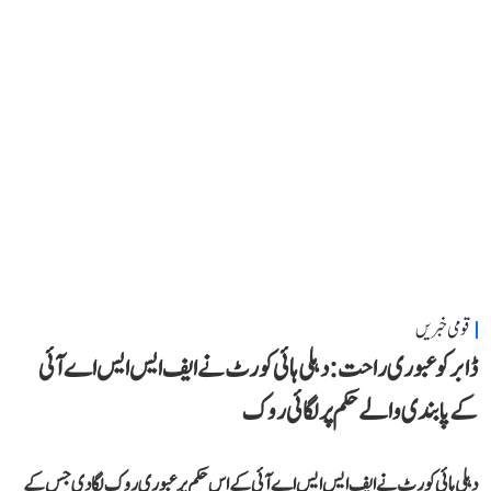
قومی خبریں
ڈابر کو عبوری راحت: دہلی ہائی کورٹ نے ایف ایس ایس اے آئی
کے پابندی والے حکم پر لگائی روک
دہلی ہائی کورٹ نے ایف ایس ایس اے آئی کے اس حکم پر عبوری روک لگا دی جس کے