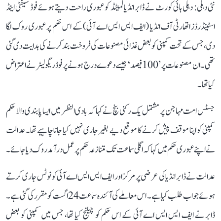
نئی دہلی: دہلی ہائی کورٹ نے ڈابر انڈیا لمیٹڈ کو عبوری راحت دیتے ہوئے فوڈ سیفٹی اینڈ
اسٹینڈرڈز اتھارٹی آف انڈیا (ایف ایس ایس اے آئی) کے اس حکم پر عبوری روک لگا
دی، جس کے تحت کمپنی کو بعض غذائی مصنوعات کی فروخت بند کرنے کی ہدایت دی گئی
تھی۔ ان مصنوعات پر ’100 فیصد‘ جیسے دعوے درج ہونے پر فوڈ ریگولیٹر نے اعتراض
کیا تھا۔
جسٹس امت مہاجن پر مشتمل یک رکنی بنچ نے کہا کہ بادی النظر میں ایسا پابندی والا حکم
کمپنی کو اپنا موقف پیش کرنے کا موقع دیے بغیر جاری نہیں کیا جانا چاہیے تھا۔ عدالت
نے اپنے عبوری حکم میں کہا کہ اگلی سماعت تک متنازعہ حکم پر عمل درآمد روک دیا جائے۔
عدالت نے ڈابر انڈیا کی عرضی پر مرکز اور ایف ایس ایس اے آئی کو نوٹس جاری کرتے
ہوئے جواب طلب کیا ہے۔ اس معاملے کی آئندہ سماعت 24 اگست کو مقرر کی گئی ہے۔
ڈابر نے ایف ایس ایس اے آئی کے اس حکم کو چیلنج کیا تھا، جس میں کمپنی کو بعض