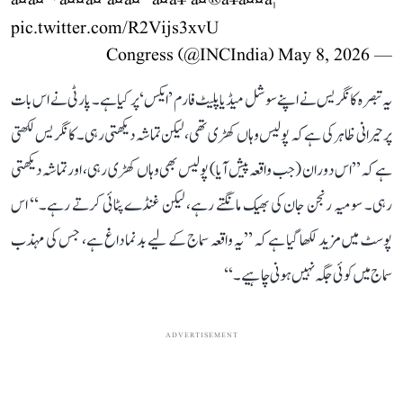
pic.twitter.com/R2Vijs3xvU
May 8, 2026
— Congress (@INCIndia)
یہ تبصرہ کانگریس نے اپنے سوشل میڈیا پلیٹ فارم ’ایکس‘ پر کیا ہے۔ پارٹی نے اس بات
پر حیرانی ظاہر کی ہے کہ پولیس وہاں کھڑی تھی، لیکن تماشہ دیکھتی رہی۔ کانگریس لکھتی
ہے کہ ’’اس دوران (جب واقعہ پیش آیا) پولیس بھی وہاں کھڑی رہی، اور تماشہ دیکھتی
رہی۔ سومیہ رنجن جان کی بھیک مانگتے رہے، لیکن غنڈے پٹائی کرتے رہے۔‘‘ اس
پوسٹ میں مزید لکھا گیا ہے کہ ’’یہ واقعہ سماج کے لیے بدنما داغ ہے، جس کی مہذب
سماج میں کوئی جگہ نہیں ہونی چاہیے۔‘‘
ADVERTISEMENT