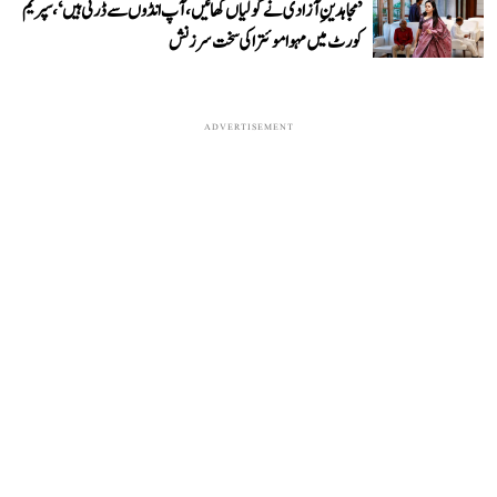
’مجاہدینِ آزادی نے گولیاں کھائیں، آپ انڈوں سے ڈرتی ہیں‘، سپریم
کورٹ میں مہوا موئترا کی سخت سرزنش
ADVERTISEMENT