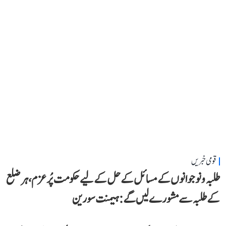
قومی خبریں
طلبہ و نوجوانوں کے مسائل کے حل کے لیے حکومت پُرعزم، ہر ضلع
کے طلبہ سے مشورے لیں گے: ہیمنت سورین