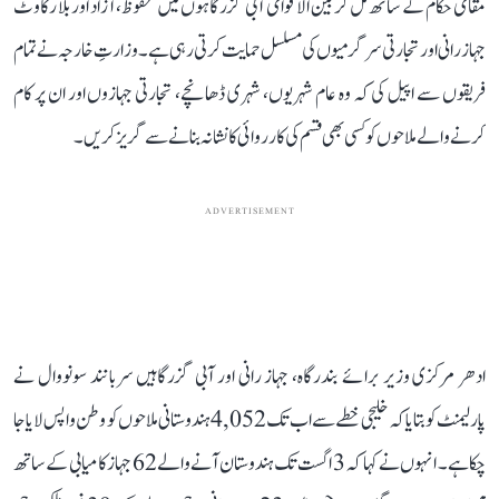
مقامی حکام کے ساتھ مل کر بین الاقوامی آبی گزرگاہوں میں محفوظ، آزاد اور بلا رکاوٹ
جہاز رانی اور تجارتی سرگرمیوں کی مسلسل حمایت کرتی رہی ہے۔ وزارتِ خارجہ نے تمام
فریقوں سے اپیل کی کہ وہ عام شہریوں، شہری ڈھانچے، تجارتی جہازوں اور ان پر کام
کرنے والے ملاحوں کو کسی بھی قسم کی کارروائی کا نشانہ بنانے سے گریز کریں۔
ADVERTISEMENT
ادھر مرکزی وزیر برائے بندرگاہ، جہاز رانی اور آبی گزرگاہیں سربانند سونووال نے
پارلیمنٹ کو بتایا کہ خلیجی خطے سے اب تک 4,052 ہندوستانی ملاحوں کو وطن واپس لایا جا
چکا ہے۔ انہوں نے کہا کہ 3 اگست تک ہندوستان آنے والے 62 جہاز کامیابی کے ساتھ