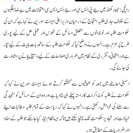
رانچی: جھارکھنڈ میں جے پی ایس سی اور جے ایس ایس سی امتحانات میں بے ضابطگیوں
کے خلاف جاری طلبہ احتجاج کے درمیان وزیر اعلیٰ ہیمنت سورین نے کہا ہے کہ ان کی
حکومت طلبہ اور نوجوانوں سے متعلق مسائل کے ٹھوس اور عملی حل کے لیے پوری
طرح پُرعزم ہے۔ انہوں نے واضح کیا کہ حکومت طلبہ کے ساتھ بات چیت کے لیے تیار
ہے اور امتحانی و تقرری کے نظام میں ضروری اصلاحات کے لیے وسیع پیمانے پر مشاورت
کی جائے گی۔
اسمبلی احاطے میں جمعہ کو صحافیوں سے گفتگو کرتے ہوئے ہیمنت سورین نے کہا کہ
حکومت نے طلبہ کو مذاکرات کا راستہ پہلے ہی بتا دیا ہے اور وہ ان کے مسائل کو سنجیدگی
سے سننے کی خواہش رکھتی ہے۔ انہوں نے کہا کہ ریاست کے تمام طلبہ و طالبات اپنے
خیالات اور تجاویز حکومت تک پہنچا سکتے ہیں تاکہ ایسا نظام تیار کیا جا سکے جو طلبہ کے مفاد
اور ضروریات کے مطابق ہو۔