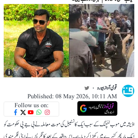
i
قومی آواز بیورو
Published: 08 May 2026, 10:11 AM
Follow us on:
اڈیشہ میں موب لنچنگ کے سبب ایک کانسٹیبل کی موت معاملہ نے بی جے پی حکومت کو
ایک بار پھر کٹہرے میں کھڑا کر دیا ہے۔ اس واقعہ کے بعد کانگریس نے اپنی فکرمندی