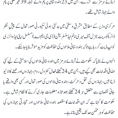
آبنائے ہرمز سے گزرے، جن میں 23 ہندوستانی پرچم والے جبکہ 39 غیر ملکی پرچم
والے جہاز شامل تھے۔
مرکزی وزیر کے مطابق مشرقِ وسطیٰ میں بدلتی ہوئی سکیورٹی صورتحال کے پیشِ نظر
ڈائریکٹوریٹ جنرل آف میری ٹائم ایڈمنسٹریشن (ڈی جی ایم اے) مسلسل اپنی ایڈوائزری
کو اپ ڈیٹ کر رہا ہے تاکہ ہندوستانی ملاحوں کی حفاظت کو مزید مؤثر بنایا جا سکے۔
انہوں نے بتایا کہ حکومت نے آبنائے ہرمز میں ہندوستانی ملاحوں کی سلامتی کے لیے کئی
اضافی اقدامات بھی کیے ہیں، جن میں 24 گھنٹے فعال کنٹرول روم، جہازوں اور عملے کا لائیو
ڈیٹا بیس، جہازوں کی نقل و حرکت، ہندوستانی ملاحوں کی صورتحال اور کسی بھی واقعے یا
جانی نقصان سے متعلق ہر 24 گھنٹے بعد تازہ معلومات جاری کرنے کا نظام شامل ہے۔
حکومت کا کہنا ہے کہ ان اقدامات کا مقصد ہندوستانی ملاحوں اور تجارتی جہازوں کی
حفاظت کو ہر ممکن حد تک یقینی بنانا ہے۔