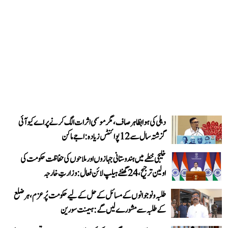
دہلی کی ہوا بظاہر صاف، مگر موسمی اثرات الگ کرنے پر اے کیو آئی
گزشتہ سال سے 12 پوائنٹس زیادہ: اجے ماکن
خلیجی خطے میں ہندوستانی جہازوں اور ملاحوں کی حفاظت حکومت کی
اولین ترجیح، 24 گھنٹے ہیلپ لائن فعال: وزارتِ خارجہ
طلبہ و نوجوانوں کے مسائل کے حل کے لیے حکومت پُرعزم، ہر ضلع
کے طلبہ سے مشورے لیں گے: ہیمنت سورین