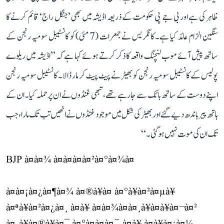
ظاہر کی ہے اور بی جے پی حکومت کے ذریعہ اڈیشہ میں بھی ’جنگل راج‘ قائم کرنے کا
سنگین الزام عائد کیا ہے۔ کانگریس نے جمعرات (7 مئی) کو کانسٹیبل سومیہ رنجن کے
ساتھ پیش آئے موب لنچنگ واقعہ کا ذکر کرتے ہوئے کہا ہے کہ ’’اڈیشہ میں ریلوے
پولیس کے کانسٹیبل سومیہ رنجن کو بھیڑ نے پیٹ پیٹ کر مار ڈالا۔ کانسٹیبل سومیہ رنجن
اپنے دوست کے ساتھ بائک سے جا رہے تھے، تبھی غنڈوں نے ان پر حملہ کیا۔ ان کے
ہاتھ پیر باندھ دیے گئے اور بھیڑ کی شکل میں موجود غنڈوں نے انھیں تب تک مارا، جب
تک ان کی موت نہیں ہو گئی۔‘‘
BJP à¤à¤¾ à¤à¤à¤à¤²à¤°à¤¾à¤
à¤à¤¡à¤¿à¤¶à¤¾ à¤®à¥à¤ à¤°à¥à¤²à¤µà¥
à¤ªà¥à¤²à¤¿à¤¸ à¤à¥ à¤à¤¾à¤à¤¸à¥à¤à¥à¤¬à¤²
à¤¸à¥à¤®à¥à¤¯ à¤°à¤à¤à¤¨ à¤à¥ à¤­à¥à¤¡à¤¼