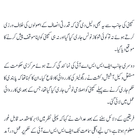
کمپنی کی جانب سے یہ بھی دلیل دی گئی کہ قدرتی انصاف کے اصولوں کی خلاف ورزی
کرتے ہوئے نہ تو کوئی شوکاز نوٹس جاری کیا گیا اور نہ ہی کمپنی کو اپنا موقف پیش کرنے کا
موقع دیا گیا۔
دوسری جانب ایف ایس ایس اے آئی کی نمائندگی کرتے ہوئے مرکزی حکومت کے
مستقل وکیل آشیش دکشت نے ریگولیٹر کی کارروائی کا دفاع کیا۔ ان کا کہنا تھا کہ پابندی کا
حکم جاری کرنے سے پہلے کمپنی کو اصلاحی نوٹس جاری کیا گیا تھا، جس کے بعد ہی کارروائی
عمل میں لائی گئی۔
فریقین کے دلائل سننے کے بعد عدالت نے کہا کہ پہلی نظر میں ڈابر کا مقدمہ قابل غور
معلوم ہوتا ہے، اس لیے اگلی سماعت تک ایف ایس ایس اے آئی کے حکم پر عمل درآمد