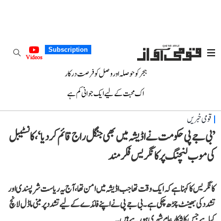
Subscription
Videos
ہجر کو حوصلہ اور وصل کو فرصت درکار
اک محبت کے لیے ایک جوانی کم ہے
قومی خبریں
’بی جے پی حکومت نے اڈیشہ میں بھی جنگل راج قائم کر دیا‘، کانسٹیبل
کی موب لنچنگ پر کانگریس فکرمند
کانگریس کا کہنا ہے کہ ایک وقت تھا جب اڈیشہ میں امن تھا، آج یہ ریاست شرپسندی اور
تشدد کی بھینٹ چڑھ چکی ہے۔ بی جے پی نے اپنے فائدے کے لیے تشدد پر مبنی ماڈل لانچ
کیا ہے جس کا شکار عام شہری ہو رہے ہیں۔