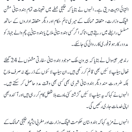
انتہائی اہمیت دیتی ہے۔ انہوں نے بتایا کہ خلیجی خطے میں تعینات تمام ہندوستانی مشن
شپنگ وزارت، متعلقہ ممالک کے میری ٹائم حکام اور دیگر متعلقہ اداروں کے ساتھ
مسلسل رابطے میں رہتے ہیں، تاکہ اگر کسی ہندوستانی ملاح یا ہندوستانی پرچم والے جہاز کو
مدد درکار ہو تو فوری کارروائی کی جا سکے۔
رندھیر جیسوال نے بتایا کہ بیرونِ ملک موجود ہندوستانی سفارتی مشنوں نے 24 گھنٹے
فعال ہیلپ لائنیں بھی قائم کر رکھی ہیں۔ ان ہیلپ لائنوں کے ذریعے نہ صرف ملاح
بلکہ ضرورت مند دیگر ہندوستانی شہری بھی کسی بھی وقت مدد حاصل کر سکتے ہیں۔
انہوں نے کہا کہ یہ ہیلپ لائنیں گزشتہ کئی ماہ سے بلا تعطل کام کر رہی ہیں اور آئندہ بھی
اپنی خدمات جاری رکھیں گی۔
انہوں نے مزید کہا کہ ہندوستان حکومت شپنگ وزارت اور مغربی ایشیا و خلیجی ممالک کے