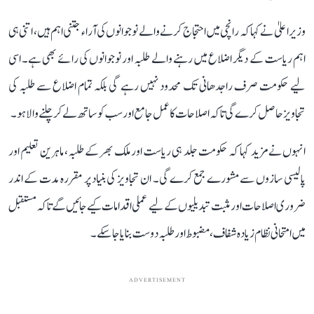
وزیر اعلیٰ نے کہا کہ رانچی میں احتجاج کرنے والے نوجوانوں کی آراء جتنی اہم ہیں، اتنی ہی
اہم ریاست کے دیگر اضلاع میں رہنے والے طلبہ اور نوجوانوں کی رائے بھی ہے۔ اسی
لیے حکومت صرف راجدھانی تک محدود نہیں رہے گی بلکہ تمام اضلاع سے طلبہ کی
تجاویز حاصل کرے گی تاکہ اصلاحات کا عمل جامع اور سب کو ساتھ لے کر چلنے والا ہو۔
انہوں نے مزید کہا کہ حکومت جلد ہی ریاست اور ملک بھر کے طلبہ، ماہرین تعلیم اور
پالیسی سازوں سے مشورے جمع کرے گی۔ ان تجاویز کی بنیاد پر مقررہ مدت کے اندر
ضروری اصلاحات اور مثبت تبدیلیوں کے لیے عملی اقدامات کیے جائیں گے تاکہ مستقبل
میں امتحانی نظام زیادہ شفاف، مضبوط اور طلبہ دوست بنایا جا سکے۔
ADVERTISEMENT