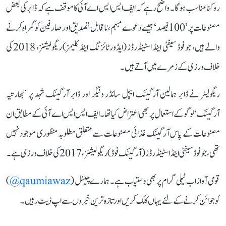
روکنا مناسب ہوگا۔ واضح رہے کہ ایف ایس ایس اے آئی کا موقف ہے کہ ڈابر کی بعض
مصنوعات پر ’100 فیصد‘ جیسے دعوے مبہم، ناقابل تصدیق اور صارفین کو گمراہ کرنے
والے ہیں، جو فوڈ سیفٹی اینڈ اسٹینڈرڈز (ایڈورٹائزنگ اینڈ کلیمز) ریگولیشنز، 2018 کی
خلاف ورزی کے زمرے میں آتے ہیں۔
ریگولیٹر نے ڈابر ہمالین آرگینک ایپل سائڈر ونیگر اور ڈابر آرگینک شہد پر ’بھارتیہ
آرگینک‘ لوگو کے استعمال پر بھی اعتراض کیا تھا۔ ایف ایس ایس اے آئی کے مطابق ان
مصنوعات کے پاس آرگینک غذائی مصنوعات سے متعلق مطلوبہ منظوری موجود نہیں
تھی، جو فوڈ سیفٹی اینڈ اسٹینڈرڈز (آرگینک فوڈ) ریگولیشنز، 2017 کی خلاف ورزی ہے۔
قومی آواز اب ٹیلی گرام پر بھی دستیاب ہے۔ ہمارے چینل (
qaumiawaz@
)
کو جوائن کرنے کے لئے یہاں کلک کریں اور تازہ ترین خبروں سے اپ ڈیٹ رہیں۔