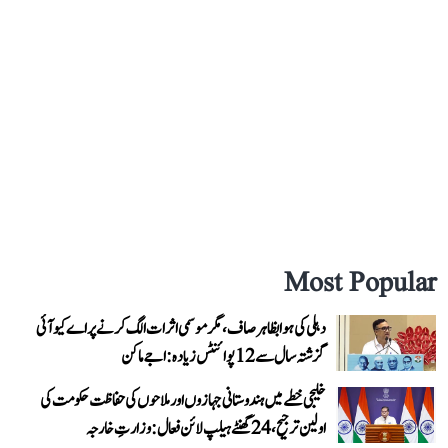
Most Popular
دہلی کی ہوا بظاہر صاف، مگر موسمی اثرات الگ کرنے پر اے کیو آئی
گزشتہ سال سے 12 پوائنٹس زیادہ: اجے ماکن
خلیجی خطے میں ہندوستانی جہازوں اور ملاحوں کی حفاظت حکومت کی
اولین ترجیح، 24 گھنٹے ہیلپ لائن فعال: وزارتِ خارجہ