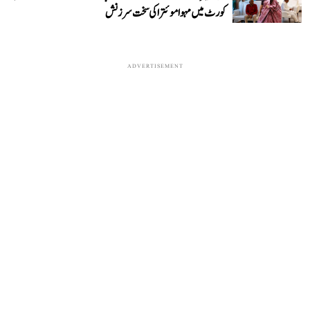
کورٹ میں مہوا موئترا کی سخت سرزنش
ADVERTISEMENT