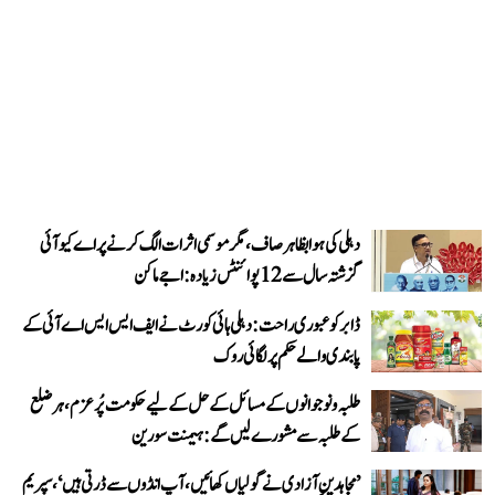
دہلی کی ہوا بظاہر صاف، مگر موسمی اثرات الگ کرنے پر اے کیو آئی
گزشتہ سال سے 12 پوائنٹس زیادہ: اجے ماکن
ڈابر کو عبوری راحت: دہلی ہائی کورٹ نے ایف ایس ایس اے آئی کے
پابندی والے حکم پر لگائی روک
طلبہ و نوجوانوں کے مسائل کے حل کے لیے حکومت پُرعزم، ہر ضلع
کے طلبہ سے مشورے لیں گے: ہیمنت سورین
’مجاہدینِ آزادی نے گولیاں کھائیں، آپ انڈوں سے ڈرتی ہیں‘، سپریم