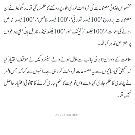
مخصوص غذائی مصنوعات کی فروخت فوری طور پر روکنے کا حکم دیا گیا تھا۔ ریگولیٹر نے ان
مصنوعات پر درج ’100 فیصد قدرتی‘، ’100 فیصد خالص‘، ’100 فیصد خالص
ہونے کی ضمانت‘، ’100 فیصد آرگینک‘ اور ’100 فیصد ٹینڈر ناریل پانی‘ جیسے دعوؤں
پر اعتراض ظاہر کیا تھا۔
سماعت کے دوران ڈابر کی جانب سے پیش ہونے والے سینئر وکیل نے مؤقف اختیار کیا
کہ کمپنی کئی دہائیوں سے یہ مصنوعات فروخت کر رہی ہے۔ انہوں نے کہا کہ جس افسر
نے پابندی کا حکم جاری کیا، اسے اس نوعیت کا حکم جاری کرنے کا قانونی اختیار حاصل
نہیں تھا۔
ADVERTISEMENT