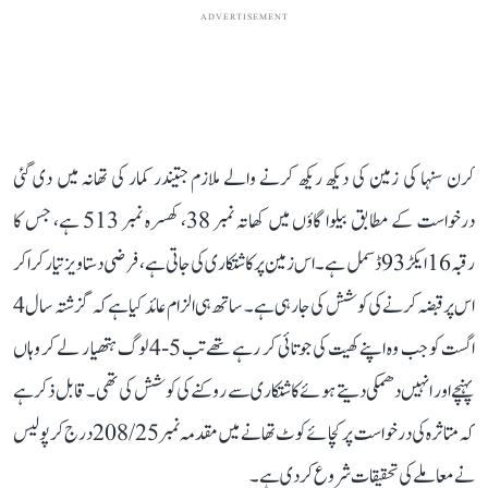
ADVERTISEMENT
کرن سنہا کی زمین کی دیکھ ریکھ کرنے والے ملازم جتیندر کمار کی تھانہ میں دی گئی
درخواست کے مطابق بیلوا گاؤں میں کھاتہ نمبر 38، کھسرہ نمبر 513 ہے، جس کا
رقبہ 16 ایکڑ 93 ڈسمل ہے۔ اس زمین پر کاشتکاری کی جاتی ہے، فرضی دستاویز تیار کرا کر
اس پر قبضہ کرنے کی کوشش کی جا رہی ہے۔ ساتھ ہی الزام عائد کیا ہے کہ گزشتہ سال 4
اگست کو جب وہ اپنے کھیت کی جوتائی کر رہے تھے تب 5-4 لوگ ہتھیار لے کر وہاں
پہنچے اور انہیں دھمکی دیتے ہوئے کاشتکاری سے روکنے کی کوشش کی تھی۔ قابل ذکر ہے
کہ متاثرہ کی درخواست پر کچائے کوٹ تھانے میں مقدمہ نمبر 208/25 درج کر پولیس
نے معاملے کی تحقیقات شروع کر دی ہے۔