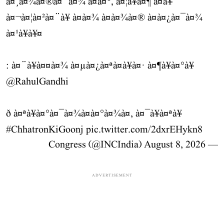
à¤¸à¤¾à¤®à¤¨à¤¾ à¤à¤°, à¤¦à¥à¤¶ à¤à¥
à¤¬à¤¦à¤²à¤¨à¥ à¤à¤¾ à¤à¤¾à¤® à¤à¤¿à¤¯à¤¾
à¤¹à¥à¥¤
: à¤¨à¥à¤¤à¤¾ à¤µà¤¿à¤ªà¤à¥à¤· à¤¶à¥à¤°à¥
@RahulGandhi
ð à¤ªà¥à¤°à¤¯à¤¾à¤à¤°à¤¾à¤, à¤¯à¥à¤ªà¥
#ChhatronKiGoonj
pic.twitter.com/2dxrEHykn8
August 8, 2026
— Congress (@INCIndia)
ADVERTISEMENT