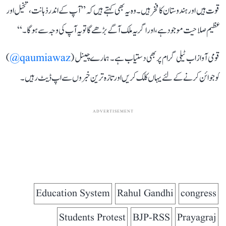
قوت ہیں اور ہندوستان کا فخر ہیں۔ وہ یہ بھی کہتے ہیں کہ ’’آپ کے اندر ذہانت، تخیل اور
عظیم صلاحیت موجود ہے، اور اگر یہ ملک آگے بڑھے گا تو یہ آپ کی وجہ سے ہوگا۔‘‘
قومی آواز اب ٹیلی گرام پر بھی دستیاب ہے۔ ہمارے چینل (
qaumiawaz@
)
کو جوائن کرنے کے لئے یہاں کلک کریں اور تازہ ترین خبروں سے اپ ڈیٹ رہیں۔
ADVERTISEMENT
Education System
Rahul Gandhi
congress
Students Protest
BJP-RSS
Prayagraj