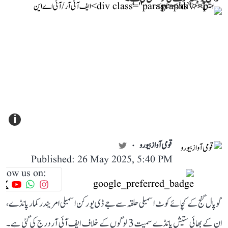
i
قومی آواز بیورو
Published: 26 May 2025, 5:40 PM
llow us on:
گوپال گنج کے کچائے کوٹ اسمبلی حلقہ سے جے ڈی یو رکن اسمبلی امریندر کمار پانڈے،
ان کے بھائی ستیش پانڈے سمیت 3 لوگوں کے خلاف ایف آئی آر درج کی گئی ہے۔