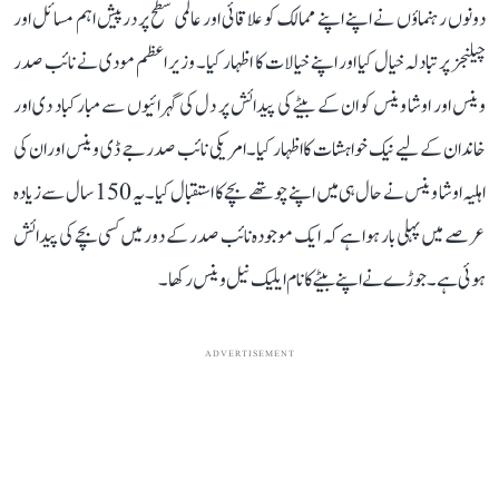
دونوں رہنماؤں نے اپنے اپنے ممالک کو علاقائی اور عالمی سطح پر درپیش اہم مسائل اور
چیلنجز پر تبادلہ خیال کیا اور اپنے خیالات کا اظہار کیا۔ وزیر اعظم مودی نے نائب صدر
وینس اور اوشا وینس کو ان کے بیٹے کی پیدائش پر دل کی گہرائیوں سے مبارکباد دی اور
خاندان کے لیے نیک خواہشات کا اظہار کیا۔امریکی نائب صدر جے ڈی وینس اور ان کی
اہلیہ اوشا وینس نے حال ہی میں اپنے چوتھے بچے کا استقبال کیا۔ یہ 150 سال سے زیادہ
عرصے میں پہلی بار ہوا ہے کہ ایک موجودہ نائب صدر کے دور میں کسی بچے کی پیدائش
ہوئی ہے۔ جوڑے نے اپنے بیٹے کا نام ایلیک نیل وینس رکھا۔
ADVERTISEMENT