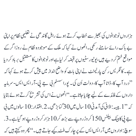
ہزاروں نوجوانوں کی بھیڑ سے خطاب کرتے ہوئے راہل گاندھی نے تعلیمی نظام پر اپنی
بے باک رائے سامنے رکھی۔ انھوں نے کہا کہ ملک کے موجودہ نظام نے روزاگر کے
مواقع ختم کر دیے ہیں، یونیورسٹیوں پر قبضہ کر لیا ہے اور نوجوانوں کا مستقبل برباد کر دیا
ہے۔ کانگریس رکن پارلیمنٹ نے اپنی بات کو واضح انداز میں پیش کرتے ہوئے کہا کہ
’’درد آپ کا، ڈاٹا آپ کا، دولت اُن کی۔ پورا سسٹم بی جے پی-آر ایس ایس-سرمایہ
داروں کے فائدے کے لیے چلایا جاتا ہے۔‘‘ انھوں نے اس کی تشریح کرتے ہوئے بتایا
کہ ’’1. پیسہ: اڈانی کی آمدنی 10 سال میں 30 گنا بڑھی۔ 2. اقتدار: 10 سالوں میں بی
جے پی کا بینک بیلنس 150 کروڑ روپے سے بڑھ کر 10 ہزار کروڑ روپے ہو گیا ہے۔ 3.
سوچ: اداروں میں آر ایس ایس کے پرچارک فِٹ کیے جاتے ہیں۔‘‘ پھر وہ کہتے ہیں کہ