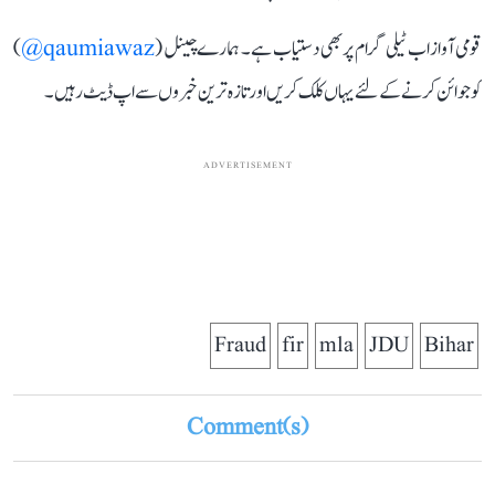
قومی آواز اب ٹیلی گرام پر بھی دستیاب ہے۔ ہمارے چینل (
qaumiawaz@
)
کو جوائن کرنے کے لئے یہاں کلک کریں اور تازہ ترین خبروں سے اپ ڈیٹ رہیں۔
ADVERTISEMENT
Fraud
fir
mla
JDU
Bihar
Comment(s)