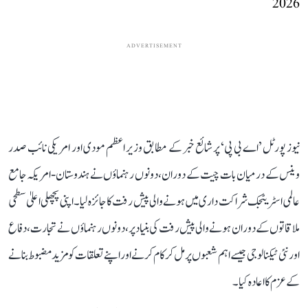
2026
ADVERTISEMENT
نیوز پورٹل ’اے بی پی‘ پر شائع خبر کے مطابق وزیر اعظم مودی اور امریکی نائب صدر
وینس کے درمیان بات چیت کے دوران، دونوں رہنماؤں نے ہندوستان-امریکہ جامع
عالمی اسٹریٹجک شراکت داری میں ہونے والی پیش رفت کا جائزہ لیا۔ اپنی پچھلی اعلیٰ سطحی
ملاقاتوں کے دوران ہونے والی پیش رفت کی بنیاد پر، دونوں رہنماؤں نے تجارت، دفاع
اور نئی ٹیکنالوجی جیسے اہم شعبوں پر مل کر کام کرنے اور اپنے تعلقات کو مزید مضبوط بنانے
کے عزم کا اعادہ کیا۔