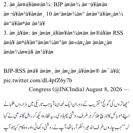
2. à¤¸à¤¤à¥à¤¤à¤¾: BJP à¤à¤¾ à¤¬à¥à¤à¤
à¤¬à¥à¤²à¥à¤à¤¸ 10 à¤¹à¤à¤¾à¤° à¤à¤°à¥à¤¡à¤¼
à¤°à¥à¤ªà¤ à¤¹à¥
3. à¤¸à¥à¤: à¤¸à¤à¤¸à¥à¤¥à¤¾à¤à¤ à¤®à¥à¤ RSS
à¤à¥ à¤ªà¥à¤°à¤à¤¾à¤°à¤ à¤«à¤¿à¤ à¤à¤¿à¤
à¤à¤¾à¤¤à¥ à¤¹à¥à¤
BJP-RSS à¤à¥ à¤à¤¸ à¤¸à¤¿à¤¸à¥à¤à¤® à¤¨à¥â¦
pic.twitter.com/dL4pfZ6y7b
August 8, 2026
— Congress (@INCIndia)
’چھاتروں کی گونج‘ تقریب کے دوران ایک لمحہ ایسا آیا جب تاریکی میں ہزاروں طلبا نے
اپنے موبائل کا ٹارچ جلا کر ہر طرف روشنی پھیلا دی۔ یہ نظارہ دیکھ کر راہل گاندھی نے کہا
کہ ’’جب چاروں طرف اندھیرا نظر آ رہا تھا، آپ نے روشنی دکھائی، اور وہ کام کیا جو آپ