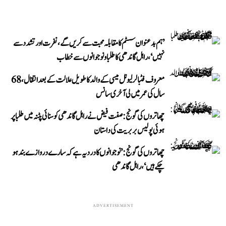
’ہم بدعنوان سسٹم کا مقابلہ محبت سے کریں گے، نفرت اور تشدد سے
نہیں‘، راہل گاندھی کا طلبا و نوجوانوں سے خطاب
معروف فٹبالر لیونل میسی کے والد کا طویل علالت کے بعد انتقال، 68
سال کی عمر میں لی آخری سانس
چھاتروں کی گونج: صفت فیض نے راہل گاندھی کو سنائی پٹنہ میں طلبا پر
ہوئی پولیس بربریت کی داستان
چھاتروں کی گونج: ’نوجوانوں کا درد یہ ہے کہ سارے دروازے بند ہو
چکے ہیں‘، راہل گاندھی
ADVERTISEMENT