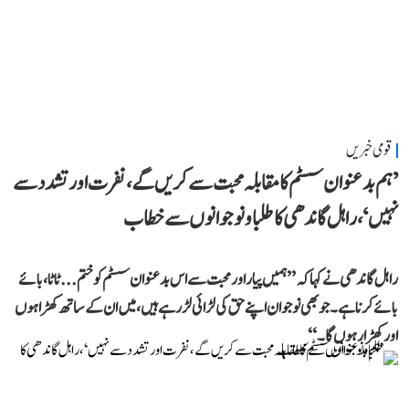
قومی خبریں
’ہم بدعنوان سسٹم کا مقابلہ محبت سے کریں گے، نفرت اور تشدد سے
نہیں‘، راہل گاندھی کا طلبا و نوجوانوں سے خطاب
راہل گاندھی نے کہا کہ ’’ہمیں پیار اور محبت سے اس بدعنوان سسٹم کو ختم... ٹاٹا، بائے
بائے کرنا ہے۔ جو بھی نوجوان اپنے حق کی لڑائی لڑ رہے ہیں، میں ان کے ساتھ کھڑا ہوں
اور کھڑا رہوں گا۔‘‘