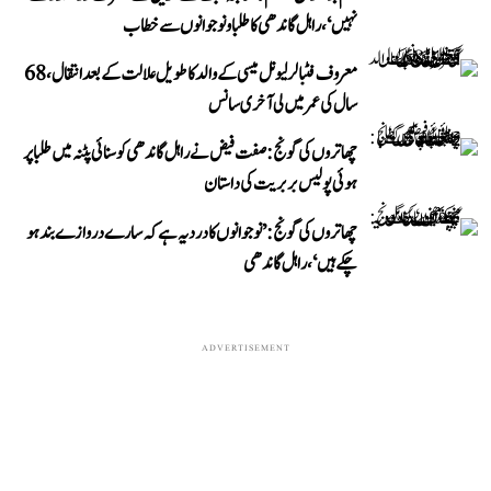
نہیں‘، راہل گاندھی کا طلبا و نوجوانوں سے خطاب
معروف فٹبالر لیونل میسی کے والد کا طویل علالت کے بعد انتقال، 68
سال کی عمر میں لی آخری سانس
چھاتروں کی گونج: صفت فیض نے راہل گاندھی کو سنائی پٹنہ میں طلبا پر
ہوئی پولیس بربریت کی داستان
چھاتروں کی گونج: ’نوجوانوں کا درد یہ ہے کہ سارے دروازے بند ہو
چکے ہیں‘، راہل گاندھی
ADVERTISEMENT