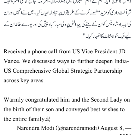
وینس کا فون آیا۔ ہم نے اہم شعبوں میں ہندوستان-امریکہ جامع عالمی اسٹریٹجک
شراکت داری کو مزید مضبوط کرنے کے طریقوں پر تبادلہ خیال کیا۔ میں نے انہیں اور ان
کی اہلیہ اوشا وینس کو ان کے بیٹے کی پیدائش پر دلی مبارکباد پیش کی اور پورے خاندان کے
لیے نیک خواہشات کا اظہار کیا۔"
Received a phone call from US Vice President JD
Vance. We discussed ways to further deepen India-
US Comprehensive Global Strategic Partnership
across key areas.
Warmly congratulated him and the Second Lady on
the birth of their son and conveyed best wishes to
the entire family.â¦
August 8,
— Narendra Modi (@narendramodi)