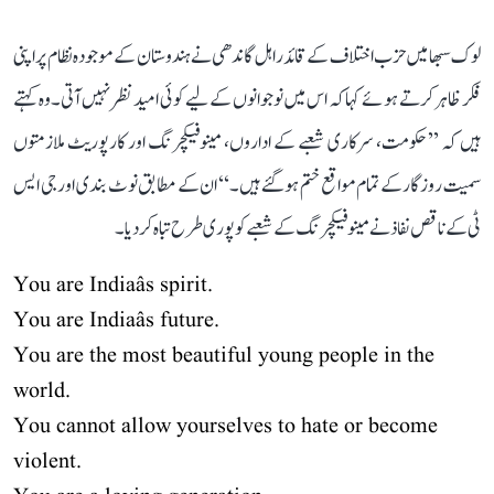
لوک سبھا میں حزب اختلاف کے قائد راہل گاندھی نے ہندوستان کے موجودہ نظام پر اپنی
فکر ظاہر کرتے ہوئے کہا کہ اس میں نوجوانوں کے لیے کوئی امید نظر نہیں آتی۔ وہ کہتے
ہیں کہ ’’حکومت، سرکاری شعبے کے اداروں، مینوفیکچرنگ اور کارپوریٹ ملازمتوں
سمیت روزگار کے تمام مواقع ختم ہو گئے ہیں۔‘‘ ان کے مطابق نوٹ بندی اور جی ایس
ٹی کے ناقص نفاذ نے مینوفیکچرنگ کے شعبے کو پوری طرح تباہ کر دیا۔
You are Indiaâs spirit.
You are Indiaâs future.
You are the most beautiful young people in the
world.
You cannot allow yourselves to hate or become
violent.