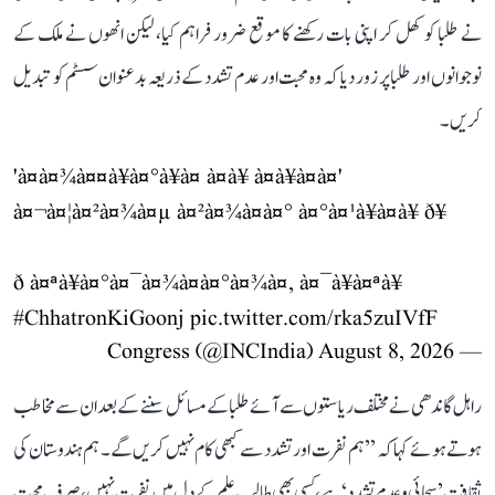
نے طلبا کو کھل کر اپنی بات رکھنے کا موقع ضرور فراہم کیا، لیکن انھوں نے ملک کے
نوجوانوں اور طلبا پر زور دیا کہ وہ محبت اور عدم تشدد کے ذریعہ بدعنوان سسٹم کو تبدیل
کریں۔
'à¤à¤¾à¤¤à¥à¤°à¥à¤ à¤à¥ à¤à¥à¤à¤'
à¤¬à¤¦à¤²à¤¾à¤µ à¤²à¤¾à¤à¤° à¤°à¤¹à¥à¤à¥ ð¥
ð à¤ªà¥à¤°à¤¯à¤¾à¤à¤°à¤¾à¤, à¤¯à¥à¤ªà¥
#ChhatronKiGoonj
pic.twitter.com/rka5zuIVfF
August 8, 2026
— Congress (@INCIndia)
راہل گاندھی نے مختلف ریاستوں سے آئے طلبا کے مسائل سننے کے بعد ان سے مخاطب
ہوتے ہوئے کہا کہ ’’ہم نفرت اور تشدد سے کبھی کام نہیں کریں گے۔ ہم ہندوستان کی
ثقافت ’سچائی و عدم تشدد‘ ہے، کسی بھی طالب علم کے دل میں نفرت نہیں، صرف محبت