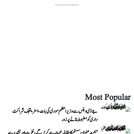
ADVERTISEMENT
Most Popular
جے ڈی وینس سے وزیر اعظم مودی کی بات، اسٹریٹجک شراکت
داری کو مضبوط بنانے پر زور
’ہم بدعنوان سسٹم کا مقابلہ محبت سے کریں گے، نفرت اور تشدد سے