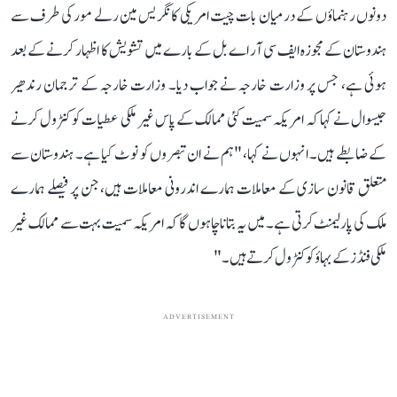
دونوں رہنماؤں کے درمیان بات چیت امریکی کانگریس مین رلے مور کی طرف سے
ہندوستان کے مجوزہ ایف سی آر اے بل کے بارے میں تشویش کا اظہار کرنے کے بعد
ہوئی ہے، جس پر وزارت خارجہ نے جواب دیا۔ وزارت خارجہ کے ترجمان رندھیر
جیسوال نے کہا کہ امریکہ سمیت کئی ممالک کے پاس غیر ملکی عطیات کو کنٹرول کرنے
کے ضابطے ہیں۔ انہوں نے کہا، "ہم نے ان تبصروں کو نوٹ کیا ہے۔ ہندوستان سے
متعلق قانون سازی کے معاملات ہمارے اندرونی معاملات ہیں، جن پر فیصلے ہمارے
ملک کی پارلیمنٹ کرتی ہے۔ میں یہ بتانا چاہوں گا کہ امریکہ سمیت بہت سے ممالک غیر
ملکی فنڈز کے بہاؤ کو کنٹرول کرتے ہیں۔"
ADVERTISEMENT