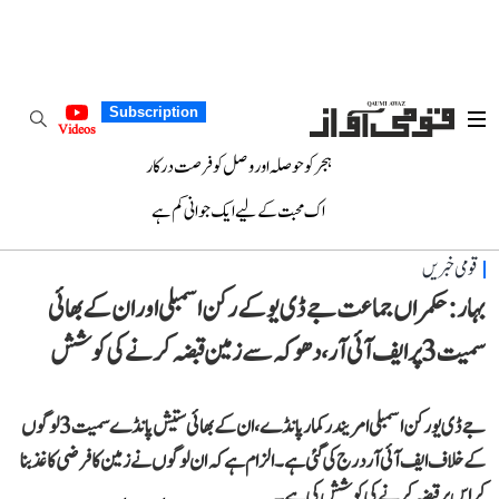
Subscription
Videos
ہجر کو حوصلہ اور وصل کو فرصت درکار
اک محبت کے لیے ایک جوانی کم ہے
قومی خبریں
بہار: حکمراں جماعت جے ڈی یو کے رکن اسمبلی اور ان کے بھائی
سمیت 3 پر ایف آئی آر، دھوکہ سے زمین قبضہ کرنے کی کوشش
جے ڈی یو رکن اسمبلی امریندر کمار پانڈے، ان کے بھائی ستیش پانڈے سمیت 3 لوگوں
کے خلاف ایف آئی آر درج کی گئی ہے۔ الزام ہے کہ ان لوگوں نے زمین کا فرضی کاغذ بنا
کر اس پر قبضہ کرنے کی کوشش کی ہے۔