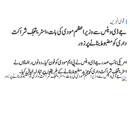
قومی خبریں
جے ڈی وینس سے وزیر اعظم مودی کی بات، اسٹریٹجک شراکت
داری کو مضبوط بنانے پر زور
امریکی نائب صدر جے ڈی وینس نے پی ایم مودی کو فون کیا۔ دونوں رہنماؤں نے
اسٹریٹجک شراکت داری کو مزید مضبوط بنانے کے طریقوں پر تبادلہ خیال کیا۔