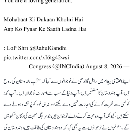
You are a loving generation.
Mohabaat Ki Dukaan Kholni Hai
Aap Ko Pyaar Ke Saath Ladna Hai
: LoP Shri
@RahulGandhi
pic.twitter.com/xI6tg42wsi
August 8, 2026
— Congress (@INCIndia)
اپنے اختتامی پیغام میں راہل گاندھی نے نوجوانوں سے کہا کہ ’’آپ ہندوستان کی روح
ہیں، آپ ہندوستان کا مستقبل ہیں، آپ دنیا کے سب سے اسمارٹ نوجوان ہیں۔ آپ خود
کو کسی سے نفرت کرنے کی اجازت نہیں دے سکتے اور نہ ہی خود کو پُرتشدد ہونے دے
سکتے ہیں، کیونکہ آپ وہ محبت کرنے والے نوجوان ہیں جو ہر جگہ ’محبت کی دکان‘ کھولیں
گے۔‘‘ انہوں نے نوجوانوں سے یہ بھی کہا کہ وہ ہندوستان کی طاقت ہیں، ہندوستان کی