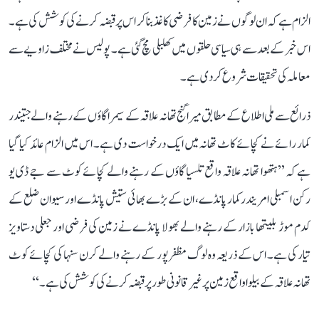
الزام ہے کہ ان لوگوں نے زمین کا فرضی کاغذ بنا کر اس پر قبضہ کرنے کی کوشش کی ہے۔
اس خبر کے بعد سے ہی سیاسی حلقوں میں کھلبلی مچ گئی ہے۔ پولیس نے مختلف زاویے سے
معاملہ کی تحقیقات شروع کر دی ہے۔
ذرائع سے ملی اطلاع کے مطابق میرا گنج تھانہ علاقہ کے سیمرا گاؤں کے رہنے والے جتیندر
کمار رائے نے کچائے کاٹ تھانہ میں ایک درخواست دی ہے۔ اس میں الزام عائد کیا گیا
ہے کہ ’’ہتھوا تھانہ علاقہ واقع تلسیا گاؤں کے رہنے والے کچائے کوٹ سے جے ڈی یو
رکن اسمبلی امریندر کمار پانڈے، ان کے بڑے بھائی ستیش پانڈے اور سیوان ضلع کے
کدم موڑ بلیتھا بازار کے رہنے والے بھولا پانڈے نے زمین کی فرضی اور جعلی دستاویز
تیار کی ہے۔ اس کے ذریعہ وہ لوگ مظفرپور کے رہنے والے کرن سنہا کی کچائے کوٹ
تھانہ علاقہ کے بیلوا واقع زمین پر غیر قانونی طور پر قبضہ کرنے کی کوشش کی ہے۔‘‘