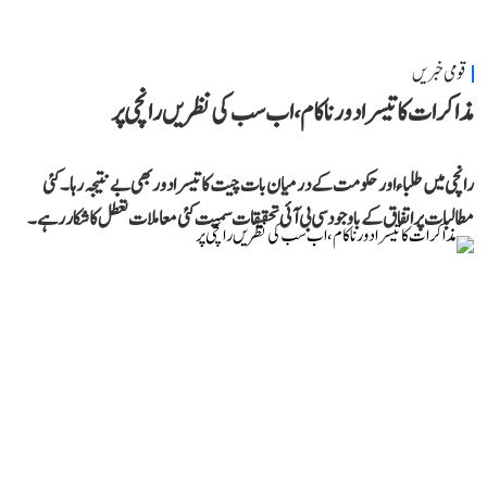
قومی خبریں
مذاکرات کا تیسرا دور ناکام، اب سب کی نظریں رانچی پر
رانچی میں طلباء اور حکومت کے درمیان بات چیت کا تیسرا دور بھی بے نتیجہ رہا۔ کئی
مطالبات پر اتفاق کے باوجود سی بی آئی تحقیقات سمیت کئی معاملات تعطل کا شکار رہے۔