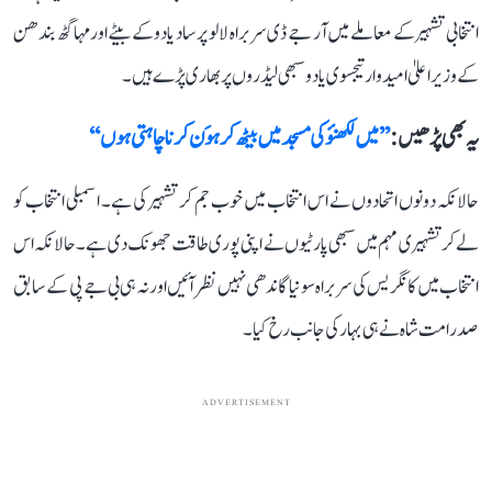
انتخابی تشہیر کے معاملے میں آر جے ڈی سربراہ لالو پرساد یادو کے بیٹے اور مہاگٹھ بندھن
کے وزیر اعلیٰ امیدوار تیجسوی یادو سبھی لیڈروں پر بھاری پڑے ہیں۔
یہ بھی پڑھیں :
’’میں لکھنؤ کی مسجد میں بیٹھ کر ہوَن کرنا چاہتی ہوں‘‘
حالانکہ دونوں اتحادوں نے اس انتخاب میں خوب جم کر تشہیر کی ہے۔ اسمبلی انتخاب کو
لے کر تشہیری مہم میں سبھی پارٹیوں نے اپنی پوری طاقت جھونک دی ہے۔ حالانکہ اس
انتخاب میں کانگریس کی سربراہ سونیا گاندھی نہیں نظر آئیں اور نہ ہی بی جے پی کے سابق
صدر امت شاہ نے ہی بہار کی جانب رخ کیا۔
ADVERTISEMENT