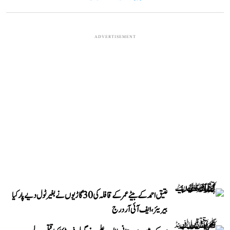
ADVERTISEMENT
عتیق احمد کے بیٹے عمر کے قافلہ کی 30 گاڑیوں نے بغیر ٹول دیے پار کیا
بیریئر، ایف آئی آر درج