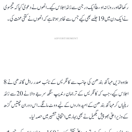
رکھا تھا اور روزانہ اوسطاً ایک درجن سے زائد اجلاس کیے۔ انھوں نے دعویٰ کیا کہ تیجسوی
نے ایک دن میں 19 جلسے بھی کیے جس سے ظاہر ہوتا ہے کہ انھوں نے کتنی محنت کی۔
ADVERTISEMENT
علاوہ ازیں مہاگٹھ بندھن کی جانب سے کانگریس کے نائب صدر راہل گاندھی نے 8
اجلاس کیے، جب کہ کانگریس کے ترجمان رندیپ سنگھ سرجے والا نے 20 سے زائد
ریلیاں کر مہاگٹھ بندھن کے امیدواروں کے لیے ووٹ مانگے۔ اس دوران چھتیس گڑھ
کے وزیر اعلیٰ بھوپیش بگھیل نے بھی بہار میں انتخابی تشہیر میں حصہ لیا۔