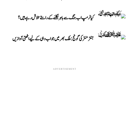
کیا ٹرمپ اب جنگ سے باہر نکلنے کے راستے تلاش رہے ہیں؟
جنتر منتر کی گونج: ملک بھر میں جواب دہی کے لیے اٹھتی آوازیں
ADVERTISEMENT