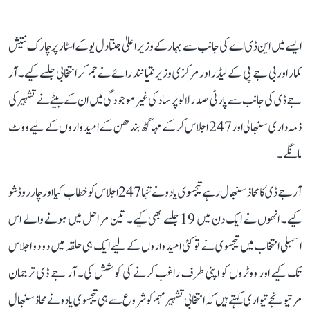
ایسے میں این ڈی اے کی جانب سے بہار کے وزیر اعلیٰ جنتا دل یو کے اسٹار پرچارک نتیش
کمار اور بی جے پی کے لیڈر اور مرکزی وزیر نتیانند رائے نے جم کر انتخابی جلسے کیے۔ آر
جے ڈی کی جانب سے پارٹی صدر لالو پرساد کی غیر موجودگی میں ان کے بیٹے نے تشہیر کی
ذمہ داری سنبھالی اور 247 اجلاس کر کے مہاگٹھ بندھن کے امیدواروں کے لیے ووٹ
مانگے۔
آر جے ڈی کا محاذ سنبھال رہے تیجسوی یادو نے تنہا 247 اجلاس کو خطاب کیا اور چار روڈ شو
کیے۔ انھوں نے ایک دن میں 19 جلسے بھی کیے۔ تین مراحل میں ہونے والے اس
اسمبلی انتخاب میں تیجسوی نے تو کئی امیدواروں کے لیے ایک ہی حلقہ میں دو دو اجلاس
تک کیے اور ووٹروں کو اپنی طرف راغب کرنے کی کوشش کی۔ آر جے ڈی ترجمان
مرتیونجے تیواری کہتے ہیں کہ انتخابی تشہیر مہم کو شروع سے ہی تیجسوی یادو نے محاذ سنبھال