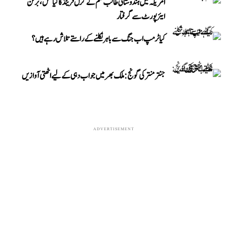
امریکہ میں ہندوستانی طالب علم نے گرل فرینڈ کا کیا قتل، برلن
ایئرپورٹ سے گرفتار
کیا ٹرمپ اب جنگ سے باہر نکلنے کے راستے تلاش رہے ہیں؟
جنتر منتر کی گونج: ملک بھر میں جواب دہی کے لیے اٹھتی آوازیں
ADVERTISEMENT