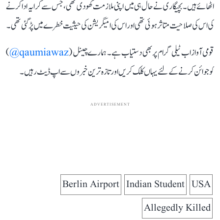
اٹھائے ہیں۔ بچیگاری نے حال ہی میں اپنی ملازمت کھو دی تھی، جس سے کرایہ ادا کرنے
کی اس کی صلاحیت متاثر ہوئی تھی اور اس کی امیگریشن کی حیثیت خطرے میں پڑ گئی تھی۔
قومی آواز اب ٹیلی گرام پر بھی دستیاب ہے۔ ہمارے چینل (
qaumiawaz@
)
کو جوائن کرنے کے لئے یہاں کلک کریں اور تازہ ترین خبروں سے اپ ڈیٹ رہیں۔
ADVERTISEMENT
Berlin Airport
Indian Student
USA
Allegedly Killed