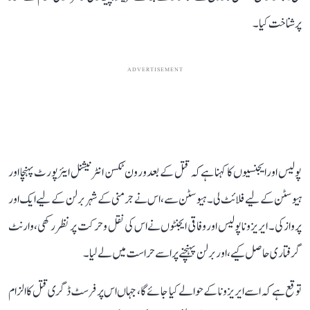
پر شناخت کیا۔
ADVERTISEMENT
پولیس اور ایجنسیوں کا کہنا ہے کہ قتل کے بعد ورون ٹکسن انٹرنیشنل ایئرپورٹ پہنچا اور
ہیوسٹن کے لیے فلائٹ لی۔ ہیوسٹن سے، اس نے جرمنی کے شہر برلن کے لیے ایک اور
پرواز کی۔ ایریزونا پولیس اور وفاقی ایجنٹوں نے اس کی نقل و حرکت پر نظر رکھی، وارنٹ
گرفتاری حاصل کیے، اور برلن پہنچنے پر اسے حراست میں لے لیا۔
توقع ہے کہ اسے ایریزونا کے حوالے کیا جائے گا، جہاں اس پر فرسٹ ڈگری قتل کا الزام