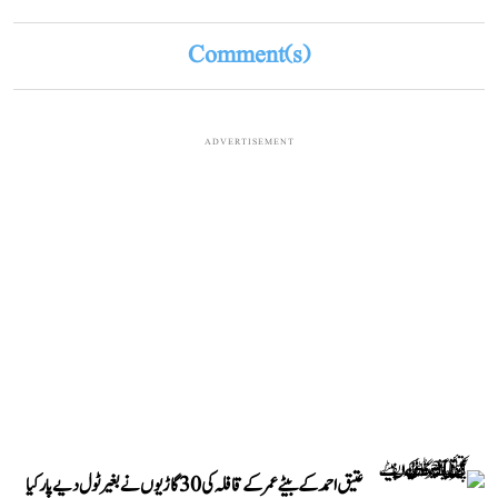
Comment(s)
ADVERTISEMENT
عتیق احمد کے بیٹے عمر کے قافلہ کی 30 گاڑیوں نے بغیر ٹول دیے پار کیا