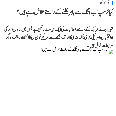
دیگر ممالک
کیا ٹرمپ اب جنگ سے باہر نکلنے کے راستے تلاش رہے ہیں؟
تہران نے امریکہ کے سامنے مطالبات کی ایک فہرست رکھی ہے جس میں اربوں ڈالر کی
ادائیگیاں، امریکی بحری ناکہ بندی کا خاتمہ، خطے سے امریکی فوجیوں کا انخلا اور متعدد دیگر
مراعات شامل ہیں۔