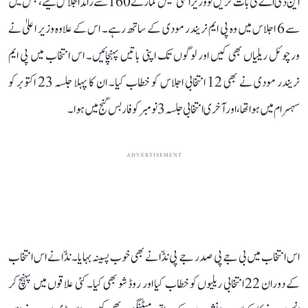
این ڈی اے کی بات کریں تو وزیر اعلیٰ نتیش کمار نے 160 سے زائد اجلاس کیے، جس میں
سے 6 اجلاس میں وہ پی ایم نریندر مودی کے ساتھ رہے۔ اس کے علاوہ وزیر اعلیٰ نے
ورچوئل ریلیاں بھی کیں اور لوگوں تک اپنی باتیں پہنچائیں۔ اس انتخاب میں پی ایم
نریندر مودی نے بھی 12 انتخابی اجلاس کو خطاب کیا۔ ان کا پہلا جلسہ 23 اکتوبر کو
سہسرام میں ہوا تھا، اور آخری انتخابی جلسہ 3 نومبر کو فاربس گنج میں ہوا۔
ADVERTISEMENT
اس انتخاب میں بی جے پی صدر جے پی نڈّا نے بھی خوب پسینہ بہایا۔ نڈّا نے اس انتخاب
کے دوران 22 انتخابی ریلیوں کو خطاب کیا اور روڈ شو بھی کیا۔ کئی علاقوں میں پہنچ کر