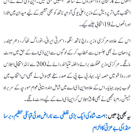
انھوں نے کارکنان و دانشوروں کے ساتھ میٹنگیں بھی کیں۔ این ڈی اے نے اس
انتخاب میں اتر پردیش کے وزیر اعلیٰ یوگی آدتیہ ناتھ کو بھی تشہیر کے لیے میدان میں اتارا
اور انھوں نے 19 انتخابی جلسے کیے۔
اس کے علاوہ مرکزی وزیر راج ناتھ سنگھ، اسمرتی ایرانی، انوراگ ٹھاکر، دھرمیندر
پردھان نے بھی جلسوں سے خطاب کر کے لوگوں سے این ڈی اے کے حق میں ووٹ
مانگے۔ مرکزی وزیر مملکت برائے داخلہ نتیانند رائے نے 200 سے زائد انتخابی اجلاس
اور روڈ شو میں حصہ لیا۔ بہار بی جے پی کے صدر سنجے جیسوال نے بھی اس انتخاب میں
خوب پسینہ بہایا۔ اس کے علاوہ این ڈی اے میں شامل ہندوستانی عوام مورچہ کے سربراہ
جیتن رام مانجھی نے بھی 24 اجلاس کر این ڈی اے کے لیے ووٹ مانگے۔
یہ بھی پڑھیں :
امت شاہ کی ایک بڑی غلطی سے ناراض ہوئی قبائلی تنظیم، برسا
منڈا کی بے عزتی کا الزام