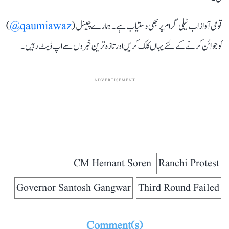
قومی آواز اب ٹیلی گرام پر بھی دستیاب ہے۔ ہمارے چینل (
qaumiawaz@
)
کو جوائن کرنے کے لئے یہاں کلک کریں اور تازہ ترین خبروں سے اپ ڈیٹ رہیں۔
ADVERTISEMENT
CM Hemant Soren
Ranchi Protest
Governor Santosh Gangwar
Third Round Failed
Comment(s)