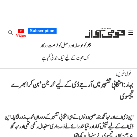
Subscription
Videos
ہجر کو حوصلہ اور وصل کو فرصت درکار
اک محبت کے لیے ایک جوانی کم ہے
قومی خبریں
بہار: انتخابی تشہیر میں آر جے ڈی کے لیے ’ارجن‘ بن کر ابھرے
تیجسوی
این ڈی اے اور مہاگٹھ بندھن دونوں نے ہی انتخابی تشہیر کے دوران خوب زور لگایا۔ این
ڈی اے کے لیے نتیش کمار اور نتیانند رائے نے ذمہ داری سنبھال رکھی تھی اور مہاگٹھ
بندھن کا ذمہ تیجسوی نے سنبھال رکھا تھا۔