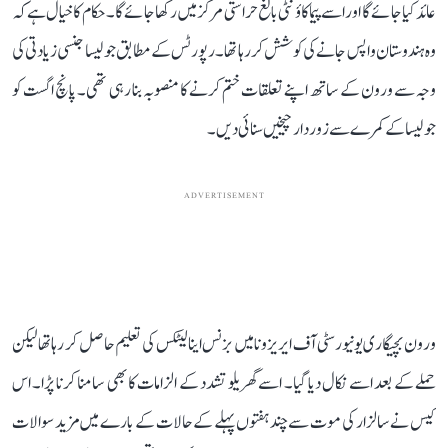
عائد کیا جائے گا اور اسے پیما کاؤنٹی بالغ حراستی مرکز میں رکھا جائے گا۔ حکام کا خیال ہے کہ
وہ ہندوستان واپس جانے کی کوشش کر رہا تھا۔ رپورٹس کے مطابق جولیسا جنسی زیادتی کی
وجہ سے ورون کے ساتھ اپنے تعلقات ختم کرنے کا منصوبہ بنا رہی تھی۔ پانچ اگست کو
جولیسا کے کمرے سے زوردار چیخیں سنائی دیں۔
ADVERTISEMENT
ورون بچیگاری یونیورسٹی آف ایریزونا میں بزنس اینالیٹکس کی تعلیم حاصل کر رہا تھا لیکن
حملے کے بعد اسے نکال دیا گیا۔ اسے گھریلو تشدد کے الزامات کا بھی سامنا کرنا پڑا۔ اس
کیس نے سالزار کی موت سے چند ہفتوں پہلے کے حالات کے بارے میں مزید سوالات