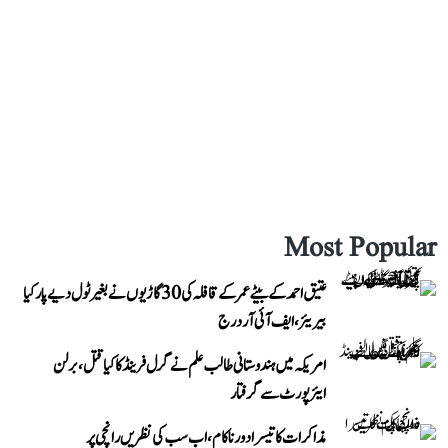
Most Popular
عتیق احمد کے بیٹے عمر کے قافلہ کی 30 گاڑیوں نے بغیر ٹول دیے پار کیا
بیریئر، ایف آئی آر درج
امریکہ میں ہندوستانی طالب علم نے گرل فرینڈ کا کیا قتل، برلن
ایئرپورٹ سے گرفتار
مذاکرات کا تیسرا دور ناکام، اب سب کی نظریں رانچی پر