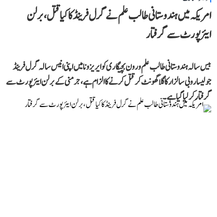
امریکہ میں ہندوستانی طالب علم نے گرل فرینڈ کا کیا قتل، برلن
ایئرپورٹ سے گرفتار
بیس سالہ ہندوستانی طالب علم ورون بچیگاری کو ایریزونا میں اپنی انیس سالہ گرل فرینڈ
جولیسا روبی سالزار کا گلا گھونٹ کر قتل کرنے کا الزام ہے، جرمنی کے برلن ایئرپورٹ سے
گرفتار کر لیا گیا ہے۔