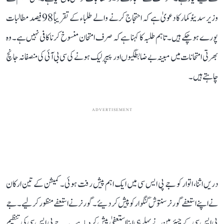
وزیر سدیئوکمار کا دعویٰ ہے کہ احتجاج کرنے والے طلباء کے تقریباً 98 فیصد مطالبات
پورے ہو چکے ہیں۔ تاہم طلبہ کا کہنا ہے کہ صرف امتحان منسوخ کرنا کافی نہیں ہے۔ وہ
بھرتی امتحانات میں مبینہ بے ضابطگیوں اور پیپر لیک ہونے کی سی بی آئی کی منصفانہ جانچ
چاہتے ہیں۔
ADVERTISEMENT
دریں اثنا، اتوار کو جے پی ایس سی میں ایک اہم پیش رفت ہوئی۔ کمیشن کے تین ارکان
نے اپنے استعفے گورنر سنتوش گنگوار کو پیش کر دیئے۔ گورنر نے استعفے منظور کر لیے۔ جے
پی ایس سی کے چیئرمین نے پہلے ہی اپنا استعفیٰ پیش کر دیا ہے۔ یہ جے پی ایس سی کی تنظیم