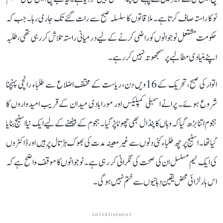
نو کا راستہ صاف کرتا ہے۔ ملاقاتوں کا سلسلہ صبح سے رات گئے تک جاری رہا۔ جب کہ
حکومت مشتعل نوجوانوں کو راضی کرنے کے لیے درمیانی راستہ تلاش کر رہی تھی، طلبہ
اپنے بنیادی مطالبے پر سمجھوتہ نہیں کر رہے۔
اتوار کی صبح، تحریک کے 16ویں دن، ریاست کے مختلف اضلاع سے طلباء رانچی پہنچنا
شروع ہوئے۔ پرانے اسمبلی کمپلیکس اور مورابادی میدان کے قریب امیدواروں کا
ہجوم اتنا بڑھ گیا کہ وہاں کا پنڈال بھی چھوٹا پڑ گیا۔ ہجوم کے بیٹھنے کے لیے ایک نیا اسٹیج بنایا
گیا تھا۔ اسٹیج پر چھ طلباء کئی دنوں سے غیر معینہ مدت کی بھوک ہڑتال پر ہیں اور ڈاکٹروں
کی ایک ٹیم مسلسل ان کی صحت کی نگرانی کر رہی ہے۔ نوجوانوں کا موقف واضح ہے کہ
اس بار لڑائی محض یقین دہانیوں سے ختم نہیں ہوگی۔
ADVERTISEMENT