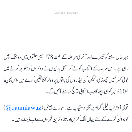
ADVERTISEMENT
بہر حال، ہفتہ کو تیسرے اور آخری مرحلہ کے تحت 78 اسمبلی حلقوں میں ووٹنگ چل
رہی ہے۔ اس مرحلہ کے انتخاب کو لے کر سبھی پارٹیوں نے ووٹروں کو متوجہ کرنے میں
کوئی کسر نہیں چھوڑی، لیکن کن لیڈروں کی باتوں پر ووٹر کتنا یقین کرتے ہیں، اس کا پتہ
تو 10 نومبر کو ہی چلے گا جب انتخابی نتائج سامنے آئیں گے۔
قومی آواز اب ٹیلی گرام پر بھی دستیاب ہے۔ ہمارے چینل (
qaumiawaz@
)
کو جوائن کرنے کے لئے یہاں کلک کریں اور تازہ ترین خبروں سے اپ ڈیٹ رہیں۔