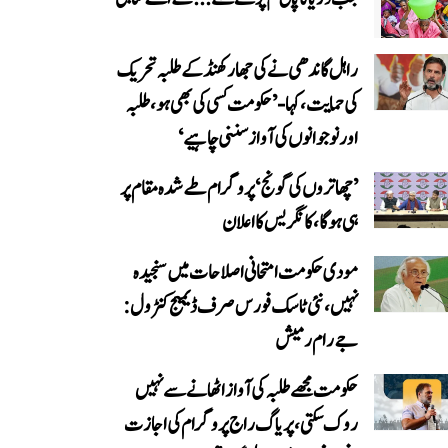
راہل گاندھی نے کی جھارکھنڈ کے طلبہ تحریک
کی حمایت، کہا- ’حکومت کسی کی بھی ہو، طلبہ
اور نوجوانوں کی آواز سننی چاہیے‘
’چھاتروں کی گونج‘ پروگرام طے شدہ مقام پر
ہی ہوگا، کانگریس کا اعلان
مودی حکومت امتحانی اصلاحات میں سنجیدہ
نہیں، نئی ٹاسک فورس صرف ڈیمیج کنٹرول:
جے رام رمیش
حکومت مجھے طلبہ کی آواز اٹھانے سے نہیں
روک سکتی، پریاگ راج پروگرام کی اجازت