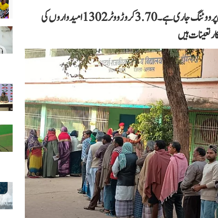
بہار اسمبلی انتخابات کے دوسرے مرحلے میں 122 نشستوں پر ووٹنگ جاری ہے۔ 3.70 کروڑ ووٹر 1302 امیدواروں کی