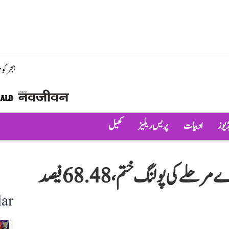
ہجر کو
ڈیوز
ادبیات
پریس ریلیز
کھیل
بہار اسمبلی انتخابات: بہار میں دوسرے مرحلے کی پولنگ ختم، 68.48 فیصد
ar