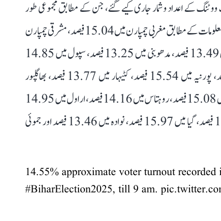
یکشن آفیسر کے دفتر کی جانب سے صبح 9 بجے تک ووٹنگ کے اعداد و شمار جاری کیے گئے، جن کے مطابق مجموعی طور
پر 14.55 فیصد ووٹ ڈالے گئے۔ الیکشن کمیشن سے موصول معلومات کے مطابق مغربی چمپارن میں 15.04 فیصد، مشرقی چمپارن
میں 14.11 فیصد، شیوہر میں 13.94 فیصد، سیتامڑھی میں 13.49 فیصد، مدھوبنی میں 13.25 فیصد، سپول میں 14.85
فیصد، ارریہ میں 15.34 فیصد، کشن گنج میں 15.81 فیصد، پورنیہ میں 15.54 فیصد، کٹیہار میں 13.77 فیصد، بھاگلپور
میں 13.43 فیصد، بانکا میں 15.14 فیصد، کیمور (بھوبھوا) میں 15.08 فیصد، روہتاس میں 14.16 فیصد، اراول میں 14.95
فیصد، جہان آباد میں 13.81 فیصد، اورنگ آباد میں 15.43 فیصد، گیا میں 15.97 فیصد، نوادہ میں 13.46 فیصد اور جموئی
14.55% approximate voter turnout recorded i
#BiharElection2025
, till 9 am.
pic.twitter