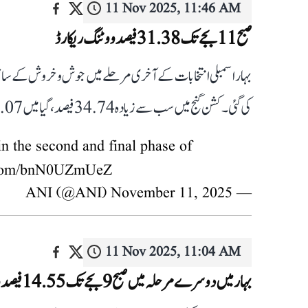
11 Nov 2025, 11:46 AM
صبح 11 بجے تک 31.38 فیصد ووٹنگ ریکارڈ
کی گئی۔ کشن گنج میں سب سے زیادہ 34.74 فیصد، گیا میں 34.07 فیصد اور جموئی میں 33.69 فیصد ووٹنگ درج کی گئی۔
n the second and final phase of
r.com/bnN0UZmUeZ
November 11, 2025
— ANI (@ANI)
11 Nov 2025, 11:04 AM
بہار میں دوسرے مرحلہ میں صبح 9 بجے تک 14.55 فیصد ووٹنگ ریکارڈ