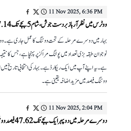
11 Nov 2025, 6:36 PM
ووٹرس میں نظر آ رہا زبردست جوش، شام 5 بجے تک 67.14 فیصد ووٹنگ، ٹوٹ گئے ریکارڈ
بہار میں دوسرے مرحلہ کے تحت ووٹنگ کا عمل جاری ہے۔ ووٹ
ہے۔ یہ اپنے آپ میں ایک ریکارڈ ہے۔ بہار کی انتخابی تاریخ می
ووٹنگ فیصد میں مزید اضافہ یقینی ہے۔
11 Nov 2025, 2:04 PM
دوسرے مرحلہ میں دوپہر ایک بجے تک 47.62 فیصد ووٹنگ ریکارڈ