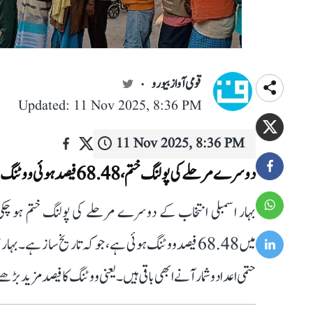
قومی آواز بیورو
Updated: 11 Nov 2025, 8:36 PM
11 Nov 2025, 8:36 PM
دوسرے مرحلے کی پولنگ ختم، 68.48 فیصد ہوئی ووٹنگ
بہار اسمبلی انتخاب کے دوسرے مرحلے کی پولنگ ختم ہو 
میں 68.48 فیصد ووٹنگ ہوئی ہے، جو کہ تاریخ ساز ہے۔ ب
حتمی اعداد و شمار آنے ابھی باقی ہیں۔ یعنی ووٹنگ کا فیصد مزید بڑ