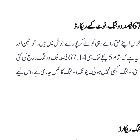
رس اپنے حق رائے دہی کو لے کر پورے جوش میں ہیں۔ خواتین اور
نوجوان طبقہ بڑی تعداد میں پولنگ مراکز پر پہنچا ہے، جس کا نتیجہ یہ ہے کہ شام 5 بجے تک ہی 67.14 فیصد تک ووٹنگ درج کی گئی
ں اتنی ووٹنگ کبھی نہیں ہوئی۔ چونکہ ووٹنگ کا عمل جاری ہے، اس لیے