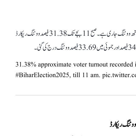
بہار اسمبلی انتخابات کے آخری مرحلے میں جوش و خروش کے ساتھ ووٹنگ جاری ہے۔ صبح 11 بجے تک 31.38 فیصد ووٹنگ ریکارڈ
31.38% approximate voter turnout recorded i
#BiharElection2025
, till 11 am.
pic.twitte