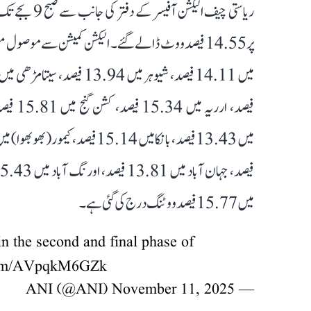
ریاستی چیف ال
میں 15.77 فیصد ووٹنگ درج کی گئی ہے۔
n the second and final phase of
.com/AVpqkM6GZk
November 11, 2025
— ANI (@ANI)