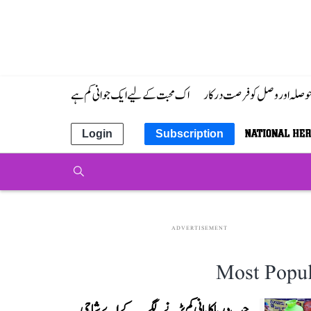
 حوصلہ اور وصل کو فرصت درکار
اک محبت کے لیے ایک جوانی کم ہے
Login
Subscription
ADVERTISEMENT
Most Popul
جب دریا کا پانی کم پڑنے لگے...کے اے شاجی