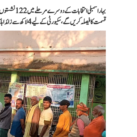
قسمت کا فیصلہ کریں گے، سکیورٹی کے لیے 4 لاکھ سے زائد اہلکار تعینات ہیں