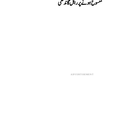
منسوخ ہونے پر راہل گاندھی
ADVERTISEMENT