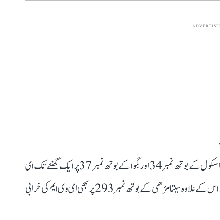
ADVERTIS
ارریہ ضلع کے جوگ بنی مڈل اسکول کے بوتھ نمبر 15، کوچ گاما اسکول کے بوتھ نمبر 34 اور بگوا کے بوتھ نمبر 37 پر ایک گھنٹے تک ای
وی ایم خراب ہونے کی وجہ سے ووٹنگ کے عمل میں تاخیر ہوئی۔ اس کے علاوہ سیتامڑھی کے بوتھ نمبر 293 پر بھی ای وی ایم کی خرابی