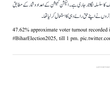
کا سلسلہ لگاتار جاری ہے۔ الیکشن کمیشن کے اعداد و شمار کے مطابق
47.62% approximate voter turnout recorded i
#BiharElection2025
, till 1 pm.
pic.twitter.
ADVERTIS