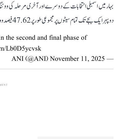
بہار میں اسمبلی انتخابات کے دوسرے اور آخری مرحلہ کی ووٹنگ 
دوپہر ایک بجے تک تمام سیٹوں پر مجموعی طور پر 47.62 فیصد ووٹروں نے اپنے حق رائے دہی کا استعمال کر لیا تھا۔
n the second and final phase of
com/Lb0D5ycvsk
November 11, 2025
— ANI (@ANI)
EMENT