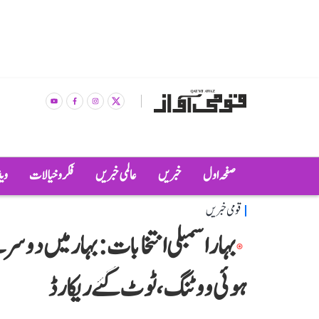
صفحہ اول
خبریں
عالمی خبریں
فکر و خیالات
وی
قومی خبریں
ہوئی ووٹنگ، ٹوٹ گئے ریکارڈ