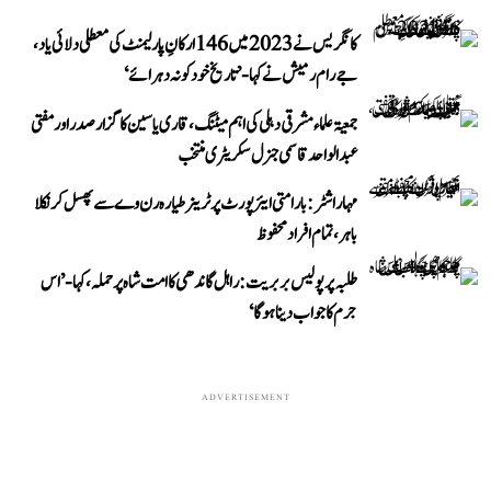
کانگریس نے 2023 میں 146 ارکانِ پارلیمنٹ کی معطلی دلائی یاد،
جے رام رمیش نے کہا- ’تاریخ خود کو نہ دہرائے‘
جمعیۃ علماء مشرقی دہلی کی اہم میٹنگ، قاری یاسین کا گزار صدر اور مفتی
عبد الواحد قاسمی جنرل سکریٹری منتخب
مہاراشٹر: بارامتی ایئرپورٹ پر ٹرینر طیارہ رن وے سے پھسل کر نکلا
باہر، تمام افراد محفوظ
طلبہ پر پولیس بربریت: راہل گاندھی کا امت شاہ پر حملہ، کہا- ’اس
جرم کا جواب دینا ہوگا‘
ADVERTISEMENT