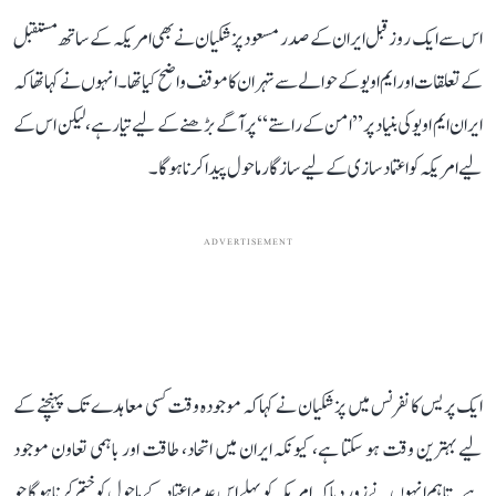
اس سے ایک روز قبل ایران کے صدر مسعود پزشکیان نے بھی امریکہ کے ساتھ مستقبل
کے تعلقات اور ایم او یو کے حوالے سے تہران کا موقف واضح کیا تھا۔ انہوں نے کہا تھا کہ
ایران ایم او یو کی بنیاد پر ’’امن کے راستے‘‘ پر آگے بڑھنے کے لیے تیار ہے، لیکن اس کے
لیے امریکہ کو اعتماد سازی کے لیے سازگار ماحول پیدا کرنا ہوگا۔
ADVERTISEMENT
ایک پریس کانفرنس میں پزشکیان نے کہا کہ موجودہ وقت کسی معاہدے تک پہنچنے کے
لیے بہترین وقت ہو سکتا ہے، کیونکہ ایران میں اتحاد، طاقت اور باہمی تعاون موجود
ہے۔ تاہم انہوں نے زور دیا کہ امریکہ کو پہلے اس عدم اعتماد کے ماحول کو ختم کرنا ہوگا جو