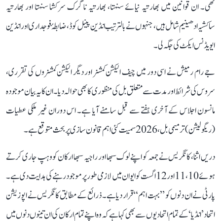
تھی۔ ان قوانین میں بھارتیہ نیائے سنہتا، بھارتیہ ناگرک سرکشا سنہتا اور بھارتیہ
ساکشیہ ادھینیم شامل ہیں، جنہوں نے بالترتیب انڈین پینل کوڈ، ضابطۂ فوجداری اور انڈین
ایویڈنس ایکٹ کی جگہ لی۔
جے رام رمیش نے اسی دور میں چیف الیکشن کمشنر اور دیگر الیکشن کمشنروں کی تقرری،
سروس کی شرائط اور مدت سے متعلق بل کی منظوری کا بھی حوالہ دیا۔ ان کا یہ بیان موجودہ
مانسون اجلاس کے آخری ہفتے سے قبل سامنے آیا ہے۔ اس دوران غیر ملکی عطیات
(ریگولیشن) ترمیمی بل، 2026 سمیت کئی اہم قانون سازی پر بحث متوقع ہے۔
دریں اثنا، کانگریس نے جمعہ کو اپنے لوک سبھا اور راجیہ سبھا ارکان کو وہپ جاری کرتے
ہوئے 10، 11 اور 12 اگست کو ایوان میں لازمی طور پر موجود رہنے کی ہدایت دی ہے۔
پارٹی نے ان دنوں کو ’’بہت اہم‘‘ قرار دیا ہے۔ ذرائع کے مطابق کانگریس نے اپوزیشن
اتحاد ’انڈیا‘ کے تمام اتحادیوں سے بھی کہا ہے کہ وہ اپنے تمام ارکان کی ان تینوں دنوں میں