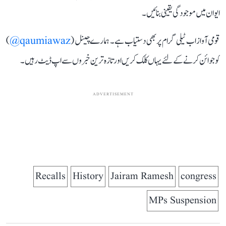
ایوان میں موجودگی یقینی بنائیں۔
قومی آواز اب ٹیلی گرام پر بھی دستیاب ہے۔ ہمارے چینل (
qaumiawaz@
)
کو جوائن کرنے کے لئے یہاں کلک کریں اور تازہ ترین خبروں سے اپ ڈیٹ رہیں۔
ADVERTISEMENT
Recalls
History
Jairam Ramesh
congress
MPs Suspension