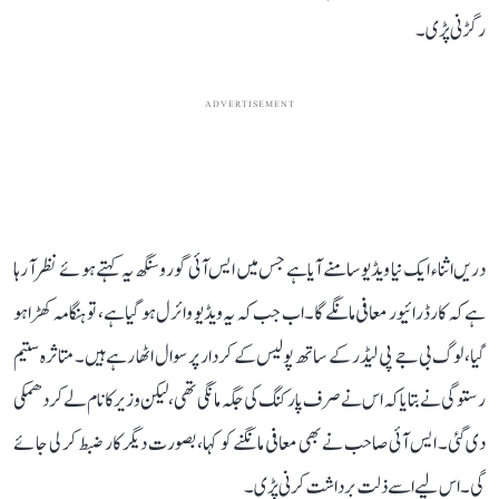
رگڑنی پڑی۔
ADVERTISEMENT
دریں اثناء ایک نیا ویڈیو سامنے آیا ہے جس میں ایس آئی گورو سنگھ یہ کہتے ہوئے نظر آ رہا
ہے کہ کار ڈرائیور معافی مانگے گا۔ اب جب کہ یہ ویڈیو وائرل ہو گیا ہے، تو ہنگامہ کھڑا ہو
گیا، لوگ بی جے پی لیڈر کے ساتھ پولیس کے کردار پر سوال اٹھا رہے ہیں۔ متاثرہ ستیم
رستوگی نے بتایا کہ اس نے صرف پارکنگ کی جگہ مانگی تھی، لیکن وزیر کا نام لے کر دھمکی
دی گئی۔ ایس آئی صاحب نے بھی معافی مانگنے کو کہا، بصورت دیگر کار ضبط کر لی جائے
گی۔ اس لیے اسے ذلت برداشت کرنی پڑی۔