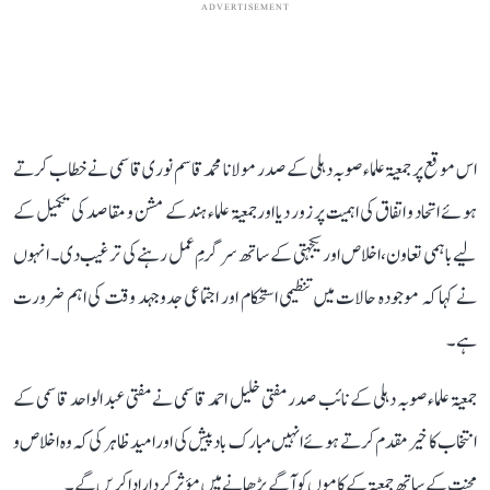
ADVERTISEMENT
اس موقع پر جمعیۃ علماء صوبہ دہلی کے صدر مولانا محمد قاسم نوری قاسمی نے خطاب کرتے
ہوئے اتحاد و اتفاق کی اہمیت پر زور دیا اور جمعیۃ علماء ہند کے مشن و مقاصد کی تکمیل کے
لیے باہمی تعاون، اخلاص اور یکجہتی کے ساتھ سرگرمِ عمل رہنے کی ترغیب دی۔ انہوں
نے کہا کہ موجودہ حالات میں تنظیمی استحکام اور اجتماعی جدوجہد وقت کی اہم ضرورت
ہے۔
جمعیۃ علماء صوبہ دہلی کے نائب صدر مفتی خلیل احمد قاسمی نے مفتی عبد الواحد قاسمی کے
انتخاب کا خیر مقدم کرتے ہوئے انہیں مبارک باد پیش کی اور امید ظاہر کی کہ وہ اخلاص و
محنت کے ساتھ جمعیۃ کے کاموں کو آگے بڑھانے میں مؤثر کردار ادا کریں گے۔