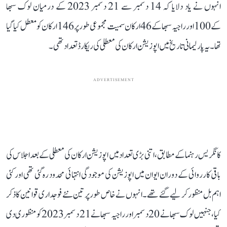
انہوں نے یاد دلایا کہ 14 دسمبر سے 21 دسمبر 2023 کے درمیان لوک سبھا
کے 100 اور راجیہ سبھا کے 46 ارکان سمیت مجموعی طور پر 146 ارکان کو معطل کیا گیا
تھا۔ یہ پارلیمانی تاریخ میں اپوزیشن ارکان کی معطلی کی ریکارڈ تعداد تھی۔
ADVERTISEMENT
کانگریس رہنما کے مطابق، اتنی بڑی تعداد میں اپوزیشن ارکان کی معطلی کے بعد اجلاس کی
باقی کارروائی کے دوران ایوان میں اپوزیشن کی موجودگی انتہائی محدود رہ گئی تھی اور کئی
اہم بل منظور کر لیے گئے تھے۔ انہوں نے خاص طور پر تین نئے فوجداری قوانین کا ذکر
کیا، جنہیں لوک سبھا نے 20 دسمبر اور راجیہ سبھا نے 21 دسمبر 2023 کو منظوری دی