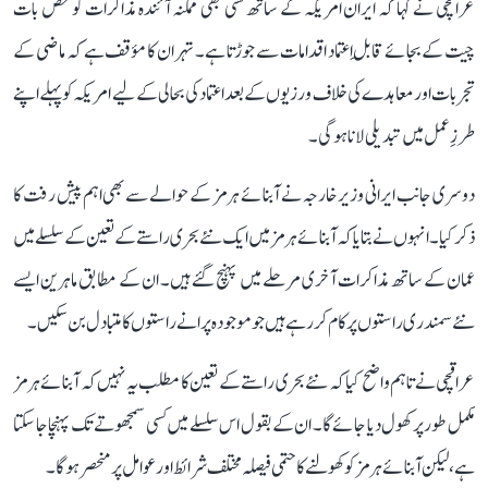
عراقچی نے کہا کہ ایران امریکہ کے ساتھ کسی بھی ممکنہ آئندہ مذاکرات کو محض بات
چیت کے بجائے قابلِ اعتماد اقدامات سے جوڑتا ہے۔ تہران کا مؤقف ہے کہ ماضی کے
تجربات اور معاہدے کی خلاف ورزیوں کے بعد اعتماد کی بحالی کے لیے امریکہ کو پہلے اپنے
طرزِ عمل میں تبدیلی لانا ہوگی۔
دوسری جانب ایرانی وزیر خارجہ نے آبنائے ہرمز کے حوالے سے بھی اہم پیش رفت کا
ذکر کیا۔ انہوں نے بتایا کہ آبنائے ہرمز میں ایک نئے بحری راستے کے تعین کے سلسلے میں
عمان کے ساتھ مذاکرات آخری مرحلے میں پہنچ گئے ہیں۔ ان کے مطابق ماہرین ایسے
نئے سمندری راستوں پر کام کر رہے ہیں جو موجودہ پرانے راستوں کا متبادل بن سکیں۔
عراقچی نے تاہم واضح کیا کہ نئے بحری راستے کے تعین کا مطلب یہ نہیں کہ آبنائے ہرمز
مکمل طور پر کھول دیا جائے گا۔ ان کے بقول اس سلسلے میں کسی سمجھوتے تک پہنچا جا سکتا
ہے، لیکن آبنائے ہرمز کو کھولنے کا حتمی فیصلہ مختلف شرائط اور عوامل پر منحصر ہوگا۔