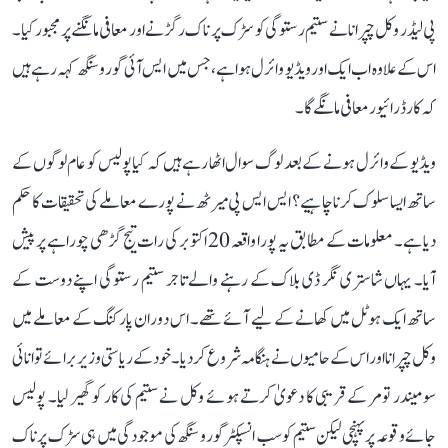
پی لیڈر وکل چپرانا نے ستیم رستوگی کو سڑک پر ناک رگڑنے اور معافی مانگنے پر مجبور کیا۔
اس کے علاوہ اب ایک اور ویڈیو وائرل ہوا ہے، جس میں ایس آئی گورو سنگھ کہہ رہے ہیں
کہ کار ڈرائیور معافی مانگے گا۔
ویڈیو کے وائرل ہونے کے بعد لوگ سوال اٹھا رہے ہیں کہ کیا پولیس کو عام لوگوں کے
ساتھ ایسا سلوک کرنا چاہیے؟ ایس ایس پی میرٹھ نے پورے معاملے کی تحقیقات کا حکم
دیا ہے۔ معلومات کے مطابق یہ پورا واقعہ 20 اکتوبر کی رات تیج گڑھی چوراہے پر پیش
آیا۔ یہاں شاستری نگر ڈی بلاک کے رہنے والے تاجر ستیم رستوگی اپنے دوست کے
ساتھ ایک ہوٹل میں کھانے کے لیے آئے تھے۔ اس دوران پارکنگ کے معاملے میں
وکل چپرانا اور اس کے حامیوں نے ہنگامہ شروع کر دیا۔ خود کے ریاستی وزیر برائے توانائی
سومیندر تومر کے قریبی کا دعویٰ کرتے ہوئے وکل نے ستیم کی کار کو گھیر لیا۔ پولیس
جائے وقوعہ پر پہنچی لیکن ستیم کو سب انسپکٹر گورو سنگھ کی موجودگی میں ہی سڑک پر ناک