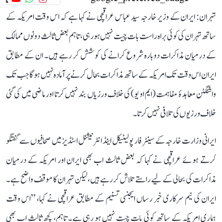
تہران: ایران کے وزیر خارجہ سید عباس عراقچی نے کہا ہے کہ اس وقت امریکہ کے
ساتھ تہران کی کوئی براہ راست بات چیت نہیں ہو رہی، تاہم بعض ثالث دونوں ممالک
کے درمیان مذاکرات دوبارہ شروع کرانے کی کوشش کر رہے ہیں۔ ان کے مطابق
ایران اس وقت تک امریکہ کے ساتھ مذاکرات بحال کرنے پر آمادہ نہیں ہوگا جب تک
واشنگٹن معاہدۂ مفاہمت (ایم او یو) کی خلاف ورزیاں بند نہیں کرتا اور ماضی میں کی گئی
خلاف ورزیوں کی تلافی نہیں کرتا۔
ایرانی وزارت خارجہ کے سینٹر فار پولیٹیکل اینڈ انٹرنیشنل اسٹڈیز میں صحافیوں سے گفتگو
کرتے ہوئے عراقچی نے کہا کہ بعض ثالث اب بھی ایران اور امریکہ کے درمیان
مذاکرات کی بحالی کے لیے راستے تلاش کر رہے ہیں، لیکن تہران کا موقف واضح ہے۔
ایران کی نیم سرکاری خبر رساں ایجنسی تسنیم کے مطابق عراقچی نے کہا، ’’اس وقت
ہماری امریکہ کے ساتھ کوئی بات چیت نہیں ہو رہی ہے۔ تاہم، کچھ ثالث اب بھی