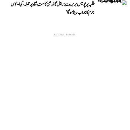
طلبہ پر پولیس بربریت: راہل گاندھی کا امت شاہ پر حملہ، کہا- ’اس
جرم کا جواب دینا ہوگا‘
ADVERTISEMENT