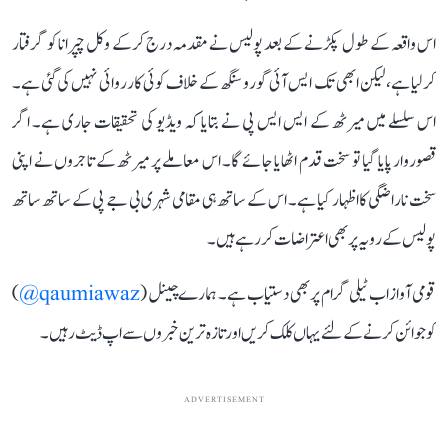
اس واقعہ کے طول پکڑنے کے بعد پولیس نے مقدمہ درج کرکے وکل چپرانا کو گرفتار
کرلیا ہے، لیکن ابھی تک ایس آئی گورو سنگھ کے خلاف کوئی کارروائی نہیں کی گئی ہے۔
اس سلسلے میں میرٹھ کے ایس ایس پی نے بتایا کہ ویڈیو کی تحقیقات جاری ہے۔ اگر
قصوروار پایا گیا تو سخت قدم اٹھایا جائے گا۔ اس معاملے پر میرٹھ کے تاجروں نے اپنی
سخت ناراضگی کا اظہار کیا ہے۔ اس کے ساتھ ہی مقامی شہری بی جے پی کے ساتھ ساتھ
پولیس کے رویہ پر بھی اعتراضات کر رہے ہیں۔
قومی آواز اب ٹیلی گرام پر بھی دستیاب ہے۔ ہمارے چینل (
qaumiawaz@
)
کو جوائن کرنے کے لئے یہاں کلک کریں اور تازہ ترین خبروں سے اپ ڈیٹ رہیں۔
ADVERTISEMENT