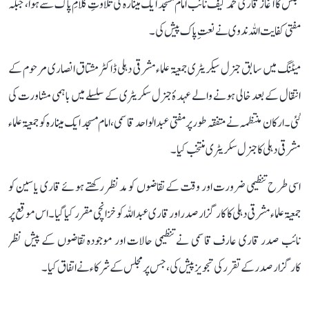
مجلس کا آغاز قاری محمد کیف نائب امام مسجد ایک مینارہ کی تلاوتِ کلامِ پاک سے ہوا، جبکہ
مفتی کفایت اللہ ندوی نے نعتِ پاک پیش کی۔
میٹنگ میں سابق جنرل سیکریٹری جمعیۃ علماء مشرقی دہلی ڈاکٹر مشتاق انصاری مرحوم کے
انتقال کے بعد خالی ہونے والے عہدۂ جنرل سکریٹری کے سلسلے میں باہمی مشاورت کی
گئی۔ ارکان منتظمہ نے متفقہ طور پر مفتی عبد الواحد قاسمی، امام مسجد ایک مینارہ کو جمعیۃ علماء
مشرقی دہلی کا جنرل سکریٹری منتخب کیا۔
اسی طرح تنظیمی ضرورت اور وقت کے تقاضوں کو مدنظر رکھتے ہوئے قاری یاسین کو
جمعیۃ علماء مشرقی دہلی کا کارگزار صدر اور قاری عبد اللہ کو خزانچی مقرر کیا گیا۔ اس موقع پر
نائب صدر قاری عارف قاسمی نے تنظیمی حالات اور موجودہ تقاضوں کے پیش نظر
کارگزار صدر کے تقرر کی تجویز پیش کی، جس پر مجلس کے شرکاء نے اتفاق کیا۔