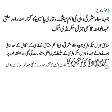
قومی خبریں
جمعیۃ علماء مشرقی دہلی کی اہم میٹنگ، قاری یاسین کا گزار صدر اور مفتی
عبد الواحد قاسمی جنرل سکریٹری منتخب
سابق جنرل سیکریٹری جمعیۃ علماء مشرقی دہلی ڈاکٹر مشتاق انصاری کے انتقال کے بعد خالی
ہونے والے عہدۂ جنرل سکریٹری کے سلسلے میں باہمی مشاورت کی گئی اور متفقہ طور پر
مفتی عبد الواحد قاسمی کو منتخب کیا گیا