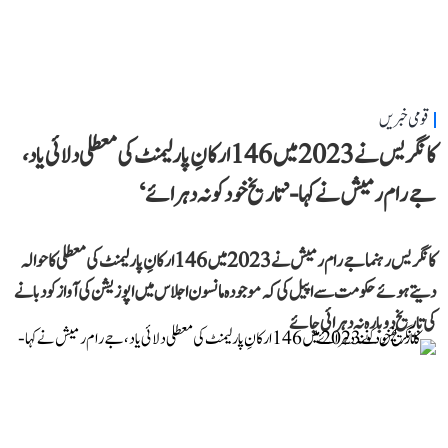
قومی خبریں
کانگریس نے 2023 میں 146 ارکانِ پارلیمنٹ کی معطلی دلائی یاد،
جے رام رمیش نے کہا- ’تاریخ خود کو نہ دہرائے‘
کانگریس رہنما جے رام رمیش نے 2023 میں 146 ارکانِ پارلیمنٹ کی معطلی کا حوالہ
دیتے ہوئے حکومت سے اپیل کی کہ موجودہ مانسون اجلاس میں اپوزیشن کی آواز کو دبانے
کی تاریخ دوبارہ نہ دہرائی جائے