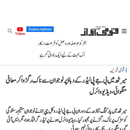
Subscription
Videos
ہجر کو حوصلہ اور وصل کو فرصت درکار
اک محبت کے لیے ایک جوانی کم ہے
قومی خبریں
میرٹھ میں بی جے پی لیڈر کے دباؤ پر نوجوان سے ناک رگڑوا کر معافی
منگوائی، ویڈیو وائرل
میرٹھ میں پارکنگ تنازعہ کے دوران بی جے پی لیڈر وکل چپرانا نے نوجوان ستیم رستوگی
کو سڑک پر ناک رگڑنے پر مجبور کیا۔ ویڈیو وائرل ہونے پر لیڈر گرفتار ہوا، مگر ایس آئی
گورو سنگھ پر اب تک کارروائی نہیں ہوئی