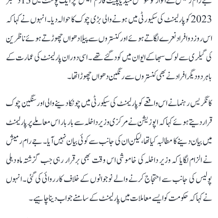
جے رام رمیش نے اتوار کو سوشل میڈیا پلیٹ فارم ’ایکس‘ پر ایک پوسٹ میں 13 دسمبر
2023 کو پارلیمنٹ کی سکیورٹی میں ہونے والی بڑی چوک کا حوالہ دیا۔ انہوں نے کہا کہ
اس روز دو افراد نعرے لگاتے ہوئے اور کنستروں سے پیلا دھواں چھوڑتے ہوئے ناظرین
کی گیلری سے لوک سبھا کے ایوان میں کود گئے تھے۔ اسی دوران پارلیمنٹ کی عمارت کے
باہر دو دیگر افراد نے بھی کنستروں سے رنگین دھواں چھوڑا تھا۔
کانگریس رہنما نے اس واقعے کو پارلیمنٹ کی سیکورٹی میں چونکا دینے والی اور سنگین چوک
قرار دیتے ہوئے کہا کہ اپوزیشن نے مرکزی وزیر داخلہ سے بار بار اس معاملے پر پارلیمنٹ
میں بیان دینے کا مطالبہ کیا تھا، لیکن ان کی جانب سے کوئی بیان نہیں آیا۔ جے رام رمیش
نے الزام لگایا کہ وزیر داخلہ کی خاموشی اس وقت بھی برقرار رہی جب گزشتہ ماہ دہلی
پولیس کی جانب سے احتجاج کرنے والے نوجوانوں کے خلاف کارروائی کی گئی۔ انہوں
نے کہا کہ حکومت کو ایسے معاملات میں پارلیمنٹ کے سامنے جواب دینا چاہیے۔