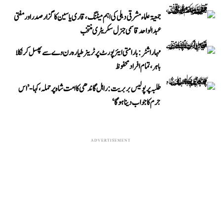
جمعیۃ علماء مشرقی دہلی کی اہم میٹنگ، قاری یاسین کا گزار صدر اور مفتی
عبد الواحد قاسمی جنرل سکریٹری منتخب
مہاراشٹر: بارامتی ایئرپورٹ پر ٹرینر طیارہ رن وے سے پھسل کر نکلا
باہر، تمام افراد محفوظ
طلبہ پر پولیس بربریت: راہل گاندھی کا امت شاہ پر حملہ، کہا- ’اس
جرم کا جواب دینا ہوگا‘
ADVERTISEMENT