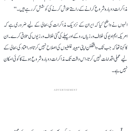
مذاکرات دوبارہ شروع کرانے کے راستے تلاش کرنے کی کوشش کر رہے ہیں۔‘‘
انہوں نے واضح کیا کہ ایران کے نزدیک مذاکرات کی بحالی کے لیے ضروری ہے کہ
امریکہ ایم او یو کی خلاف ورزیاں روکے اور پہلے کی گئی خلاف ورزیوں کی تلافی کرے۔ ان
کا کہنا تھا کہ جب تک واشنگٹن اپنی مبینہ غلطیوں کی اصلاح نہیں کرتا اور اعتماد کی بحالی کے
لیے عملی اقدامات نہیں کرتا، اس وقت تک مذاکرات دوبارہ شروع ہونے کا کوئی امکان
نہیں ہے۔
ADVERTISEMENT