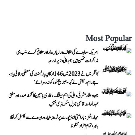
Most Popular
امریکہ معاہدے کی خلاف ورزیاں بند اور تلافی کرے، تب ہی
مذاکرات ممکن ہیں: ایرانی وزیر خارجہ
کانگریس نے 2023 میں 146 ارکانِ پارلیمنٹ کی معطلی دلائی یاد،
جے رام رمیش نے کہا- ’تاریخ خود کو نہ دہرائے‘
جمعیۃ علماء مشرقی دہلی کی اہم میٹنگ، قاری یاسین کا گزار صدر اور مفتی
عبد الواحد قاسمی جنرل سکریٹری منتخب
مہاراشٹر: بارامتی ایئرپورٹ پر ٹرینر طیارہ رن وے سے پھسل کر نکلا
باہر، تمام افراد محفوظ