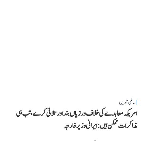
عالمی خبریں
امریکہ معاہدے کی خلاف ورزیاں بند اور تلافی کرے، تب ہی
مذاکرات ممکن ہیں: ایرانی وزیر خارجہ