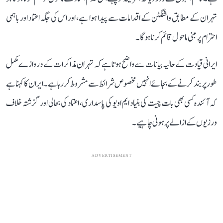
تہران کے مطابق واشنگٹن کے اقدامات سے پیدا ہوا ہے، اور اس کی جگہ اعتماد اور باہمی
احترام پر مبنی ماحول قائم کرنا ہوگا۔
ایرانی قیادت کے حالیہ بیانات سے واضح ہوتا ہے کہ تہران مذاکرات کے دروازے مکمل
طور پر بند کرنے کے بجائے انہیں مخصوص شرائط سے مشروط کر رہا ہے۔ ایران کا کہنا ہے
کہ آئندہ کسی بھی بات چیت کی بنیاد ایم او یو کی پاسداری، اعتماد کی بحالی اور گزشتہ خلاف
ورزیوں کے ازالے پر ہونی چاہیے۔
ADVERTISEMENT