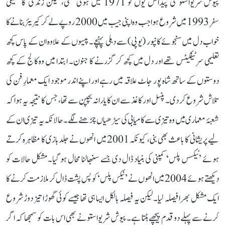
پیوش شریواستو کی پیدائش یوں تو 1971 میں ہوئی تھی، لیکن زندگی کا حقیقی
سفر 1993 میں شروع ہوا جب وہ اپنی جیب میں 2000 روپے لے کر کیریئر بنانے کا
خواب دل میں سنجوئے کانپور (یوپی) سے دہلی پہنچے۔ پیسوں کے علاوہ ان کے پاس کچھ
تعلیمی سرٹیفکیٹس تھے اور دل میں کچھ کر گزرنے کا جنون۔ ابتدا میں وہ کالج کے کچھ
دوستوں کے ساتھ شاہ پور جاٹ علاقہ میں رہے اور اپنے اندر موجود ایک معمارِ فن کی
تلاش شروع کر دی۔ پنسل اور کاغذ سے ان کا یارانہ بچپن سے تھا، جس کا نتیجہ یہ ہوا کہ
شعبۂ معماری میں وہ تیزی سے کامیابی کی سیڑھیاں چڑھنے لگے۔ حالانکہ یہ تیزی ان کے
لیے پریشانی کا باعث بھی بنی، کیونکہ 2001 میں انھوں نے جلدبازی کا مظاہرہ کرتے
ہوئے ’نیکسس پلس‘ کمپنی کی بنیاد ڈال دی جسے سنبھالنا محال ہو گیا۔ مشکل حالات کو
دیکھتے ہوئے 2004 میں انھوں نے ’نیکس پلس‘ کو پس پشت ڈال کر ملازمت کرنے کا
ایک مشکل بھرا فیصلہ لیا۔ لیکن یہ فیصلہ بالکل ایسا ہی تھا جیسے کوئی گھوڑا تیز دوڑ شروع
کرنے سے پہلے دو قدم پیچھے ہٹتا ہے۔ پیوش شریواستو نے بھی اس بات کو سمجھا کہ اگر