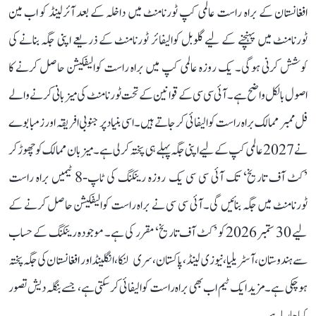
افغانستان کے براہ راست عالمی کپ ٹورنامنٹ میں داخلہ کے بعد آئرلینڈ کو اب مین
ٹورنامنٹ میں پہنچنے کے لیے گلوبل کوالیفائر ٹورنامنٹ کے ذریعے اپنی جگہ بنانے کی
کوشش کرنی ہوگی۔ یک روزہ عالمی کپ میں براہ راست کوالیفکیشن حاصل کرنے کا
اصول بالکل واضح ہے۔ آئی سی سی کے قوانین کے تحت ٹورنامنٹ کی میزبانی کرنے والے
فل ممبر ممالک براہ راست کوالیفائی کر جاتے ہیں۔ اسی بنیاد پر جنوبی افریقہ اور زمبابوے
نے 2027 عالمی کپ کے لیے اپنی جگہ پہلے ہی پختہ کر لی ہے۔ میزبان ممالک کو چھوڑ کر
’کٹ آف تاریخ‘ تک آئی سی سی یک روزہ رینکنگ کی ٹاپ-8 ٹیمیں براہ راست
ٹورنامنٹ میں جگہ بنائیں گی۔ آئی سی سی نے براہ راست کوالیفکیشن حاصل کرنے کے
لیے 30 ستمبر 2026 کو ’کٹ آف تاریخ‘ مقرر کی ہے۔ موجودہ رینکنگ کے حساب
سے ہندوستان، آسٹریلیا، نیوزی لینڈ، پاکستان، سری لنکا، انگلینڈ اور افغانستان کی جگہ پختہ
ہو چکی ہے۔ مزید ایک ٹیم اب بھی براہ راست کوالیفائی کر سکتی ہے، جسے بنگلہ دیش تصور
کیا جا رہا ہے۔