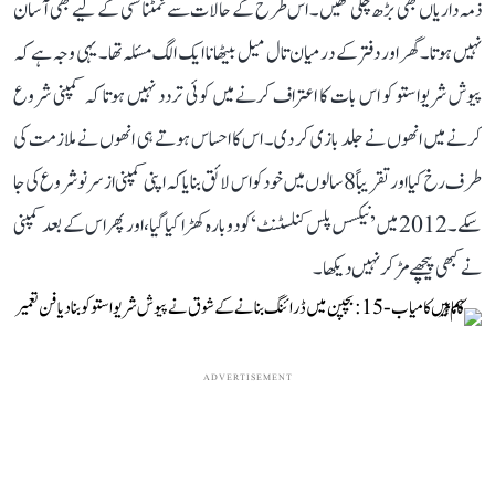
ذمہ داریاں بھی بڑھ چکی تھیں۔ اس طرح کے حالات سے نمٹنا کسی کے لیے بھی آسان
نہیں ہوتا۔ گھر اور دفتر کے درمیان تال میل بیٹھانا ایک الگ مسئلہ تھا۔ یہی وجہ ہے کہ
پیوش شریواستو کو اس بات کا اعتراف کرنے میں کوئی تردد نہیں ہوتا کہ کمپنی شروع
کرنے میں انھوں نے جلد بازی کر دی۔ اس کا احساس ہوتے ہی انھوں نے ملازمت کی
طرف رخ کیا اور تقریباً 8 سالوں میں خود کو اس لائق بنایا کہ اپنی کمپنی از سر نو شروع کی جا
سکے۔ 2012 میں ’نیکسس پلس کنلسٹنٹ‘ کو دوبارہ کھڑا کیا گیا، اور پھر اس کے بعد کمپنی
نے کبھی پیچھے مڑ کر نہیں دیکھا۔
ADVERTISEMENT