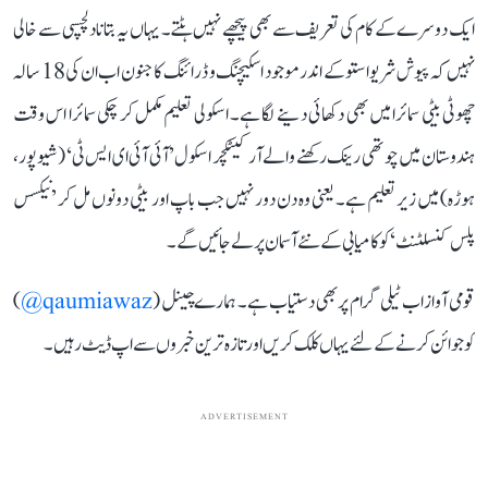
ایک دوسرے کے کام کی تعریف سے بھی پیچھے نہیں ہٹتے۔ یہاں یہ بتانا دلچسپی سے خالی
نہیں کہ پیوش شریواستو کے اندر موجود اسکیچنگ و ڈرائنگ کا جنون اب ان کی 18 سالہ
چھوٹی بیٹی سمائرا میں بھی دکھائی دینے لگا ہے۔ اسکولی تعلیم مکمل کر چکی سمائرا اس وقت
ہندوستان میں چوتھی رینک رکھنے والے آرکیٹکچر اسکول ’آئی آئی ای ایس ٹی‘ (شیوپور،
ہوڑہ) میں زیر تعلیم ہے۔ یعنی وہ دن دور نہیں جب باپ اور بیٹی دونوں مل کر ’نیکسس
پلس کنسلٹنٹ‘ کو کامیابی کے نئے آسمان پر لے جائیں گے۔
قومی آواز اب ٹیلی گرام پر بھی دستیاب ہے۔ ہمارے چینل (
qaumiawaz@
)
کو جوائن کرنے کے لئے یہاں کلک کریں اور تازہ ترین خبروں سے اپ ڈیٹ رہیں۔
ADVERTISEMENT