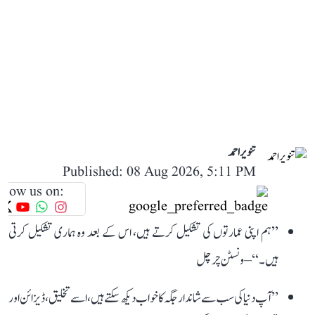
تنویر احمد
Published: 08 Aug 2026, 5:11 PM
llow us on:
’’ہم اپنی عمارتوں کی تشکیل کرتے ہیں، اس کے بعد وہ ہماری تشکیل کرتی
ہیں۔‘‘ – ونسٹن چرچل
’’آپ دنیا کی سب سے شاندار جگہ کا خواب دیکھ سکتے ہیں، اسے تخلیق، ڈیزائن اور