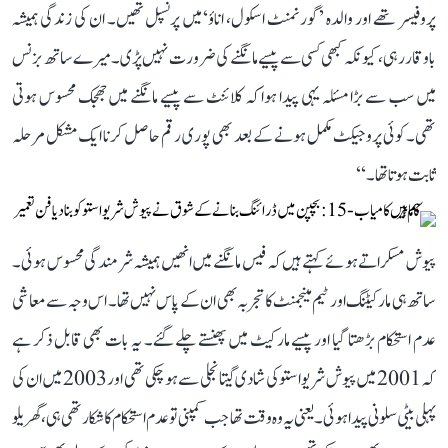
پروفیسر تھے اور والدہ ’گورنمنٹ اسکول، اناؤ‘ میں پرنسپل تھیں۔ ان کی زندگی ہمیشہ
باوقار رہی، کیونکہ کبھی کسی سے پیسے مانگنے کی ضرورت نہیں پڑی۔ میرے ساتھ بزنس
میں سب سے بڑا مسئلہ یہی پیدا ہوا کہ کلائنٹ سے پیسے مانگنے میں جھجک محسوس ہوتی
تھی۔ کوئی پروجیکٹ مکمل ہونے کے بعد بھی پوری رقم حاصل کرنا ایک مشکل مرحلہ
ثابت ہوتا تھا۔‘‘
پیوش مسکراتے ہوئے کہتے ہیں کہ فیس مانگنے میں انھیں ہمیشہ شرمندگی محسوس ہوئی۔
ساتھ ہی مارکیٹنگ اور ٹیم مینجمنٹ کا تجربہ بھی ان کے پاس نہیں تھا۔ اس وجہ سے معاشی
عدم استحکام بڑھتا گیا اور پیسے مارکیٹ میں پھنستے چلے گئے۔ یہ بات بھی قابل ذکر ہے
کہ 2001 میں پیوش شریواستو کی شادی گیتانجلی سے ہو چکی تھی اور 2003 میں ان کی
پہلی بیٹی سلونی پیدا ہوئی۔ یعنی یہ وہ وقت تھا جب کمپنی تو عدم استحکام کا شکار تھی ہی، گھریلو