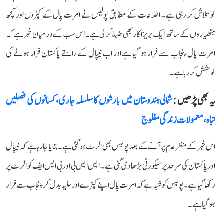
کو تلاش کر رہی ہے۔ اطلاعات کے مطابق پولیس نے امرت پال کے کپڑوں اور کچھ
ہتھیاروں کے ساتھ ایک بریزا کار بھی ضبط کر لی ہے۔ اس سب کے درمیان خبر ہے کہ
امرت پال پنجاب سے فرار ہو گیا ہے اور اب نیپال کے راستے پاکستان فرار ہونے کی
کوشش کر رہا ہے۔
یہ بھی پڑھیں :
شمالی ہندوستان میں بارشوں کا سلسلہ جاری، کسانوں کی فصلیں
تباہ، معمولات زندگی مفلوج
اس خبر کے منظر عام پر آنے کے بعد پولیس بھی الرٹ ہو گئی ہے۔ بتایا جا رہا ہے کہ نیپال
اور پاکستان کی سرحد پر سیکورٹی بڑھا دی گئی ہے۔ ایس ایس بی اور بی ایس ایف کو الرٹ پر
رکھا گیا ہے۔ پولیس کو شبہ ہے کہ امرت پال اپنے کپڑے اور حلیہ بدل کر پنجاب سے فرار
ہو گیا ہے۔