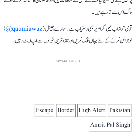
پر نہیں چلے گی لیکن سیاست سے اس کے تعلقات ہیں اور خالصتان کا مطالبہ کرنے والے
لوگ اس سے جڑرہے ہیں۔
قومی آواز اب ٹیلی گرام پر بھی دستیاب ہے۔ ہمارے چینل (
qaumiawaz@
)
کو جوائن کرنے کے لئے یہاں کلک کریں اور تازہ ترین خبروں سے اپ ڈیٹ رہیں۔
ADVERTISEMENT
Escape
Border
High Alert
Pakistan
Amrit Pal Singh