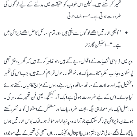
تعمیر کر سکتے ہیں۔ لیکن اس خواب کو حقیقت میں بدلنے کے لیے لوگوں کی
ضرورت ہوتی ہے۔‘‘ – والٹ ڈزنی
’’اچھی عمارتیں اچھے لوگوں سے بنتی ہیں، اور تمام مسائل کا حل اچھے ڈیزائن میں
ہے۔‘‘ – اسٹیفن گارڈنر
اوپر میں 3 بڑی شخصیات کے اقوال دیے گئے ہیں، جو ظاہر کرتے ہیں کہ گھر یا دفتر تبھی
پُرسکون، جاذب نظر، تناؤ سے پاک اور خوشگوار ماحول فراہم کرتے ہیں، جب اس کی تعمیر
و تشکیل جگہ اور حالات کے ساتھ ساتھ وہاں رہنے والوں کے مزاج کا خیال رکھتے ہوئے
کیا جائے۔ اس کے لیے ضرورت ہوتی ہے ایک آرکیٹکچر، یعنی فن تعمیر کے ماہر کی۔
دراصل ایک ماہر معمار ہی جگہ، بجٹ، ضروریات اور مستقبل کے استعمال کو مدنظر رکھتے
ہوئے ایسا ڈیزائن تیار کر سکتا ہے جو آرامدہ، پائیدار اور مؤثر ہو۔ فلک بوس عمارتیں ہوں
یا چھوٹے بنگلے، عالی شان دفتر ہوں یا اسپتال و کلینک... ان سبھی کی تعمیر کے لیے موجودہ