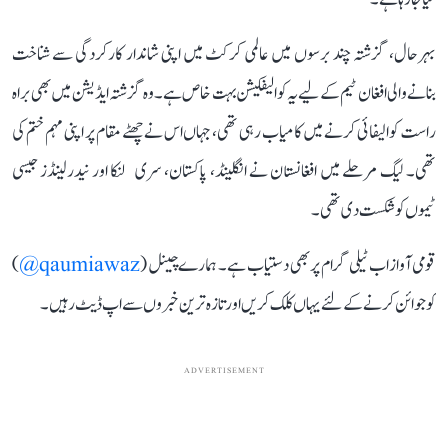
بہرحال، گزشتہ چند برسوں میں عالمی کرکٹ میں اپنی شاندار کارکردگی سے شناخت
بنانے والی افغان ٹیم کے لیے یہ کوالیفکیشن بہت خاص ہے۔ وہ گزشتہ ایڈیشن میں بھی براہ
راست کوالیفائی کرنے میں کامیاب رہی تھی، جہاں اس نے چھٹے مقام پر اپنی مہم ختم کی
تھی۔ لیگ مرحلے میں افغانستان نے انگلینڈ، پاکستان، سری لنکا اور نیدرلینڈز جیسی
ٹیموں کو شکست دی تھی۔
قومی آواز اب ٹیلی گرام پر بھی دستیاب ہے۔ ہمارے چینل (
qaumiawaz@
)
کو جوائن کرنے کے لئے یہاں کلک کریں اور تازہ ترین خبروں سے اپ ڈیٹ رہیں۔
ADVERTISEMENT