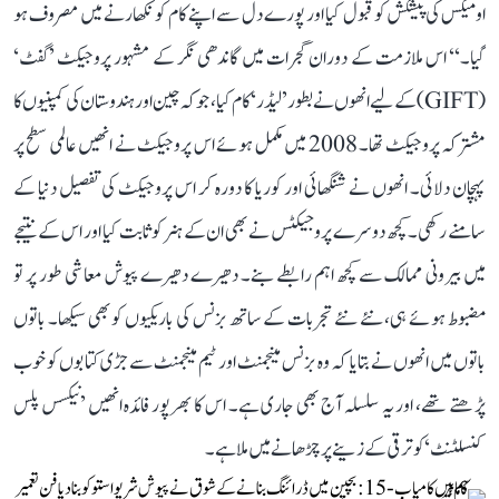
اومیکس کی پیشکش کو قبول کیا اور پورے دل سے اپنے کام کو نکھارنے میں مصروف ہو
گیا۔‘‘ اس ملازمت کے دوران گجرات میں گاندھی نگر کے مشہور پروجیکٹ ’گفٹ‘
(GIFT) کے لیے انھوں نے بطور ’لیڈر‘ کام کیا، جو کہ چین اور ہندوستان کی کمپنیوں کا
مشترکہ پروجیکٹ تھا۔ 2008 میں مکمل ہوئے اس پروجیکٹ نے انھیں عالمی سطح پر
پہچان دلائی۔ انھوں نے شنگھائی اور کوریا کا دورہ کر اس پروجیکٹ کی تفصیل دنیا کے
سامنے رکھی۔ کچھ دوسرے پروجیکٹس نے بھی ان کے ہنر کو ثابت کیا اور اس کے نتیجے
میں بیرونی ممالک سے کچھ اہم رابطے بنے۔ دھیرے دھیرے پیوش معاشی طور پر تو
مضبوط ہوئے ہی، نئے نئے تجربات کے ساتھ بزنس کی باریکیوں کو بھی سیکھا۔ باتوں
باتوں میں انھوں نے بتایا کہ وہ بزنس مینجمنٹ اور ٹیم مینجمنٹ سے جڑی کتابوں کو خوب
پڑھتے تھے، اور یہ سلسلہ آج بھی جاری ہے۔ اس کا بھرپور فائدہ انھیں ’نیکسس پلس
کنسلٹنٹ‘ کو ترقی کے زینے پر چڑھانے میں ملا ہے۔