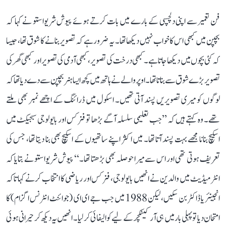
فن تعمیر سے اپنی دلچسپی کے بارے میں بات کرتے ہوئے پیوش شریواستو نے کہا کہ
بچپن میں کبھی اس کا خواب نہیں دیکھا تھا۔ یہ ضرور ہے کہ تصویر بنانے کا شوق تھا، جیسا
کہ کئی بچوں میں دیکھا جاتا ہے۔ کبھی درخت کی تصویر، کبھی آدمی کی تصویر اور کبھی گھر کی
تصویر بڑے شوق سے بناتا تھا۔ اوپر والے نے ہاتھ میں کچھ ایسا ہنر بچپن سے دے دیا تھا کہ
لوگوں کو میری تصویریں پسند آتی تھیں۔ اسکول میں ڈرائنگ کے اچھے نمبر بھی ملتے
تھے۔ وہ کہتے ہیں کہ ’’جب تعلیمی سلسلہ آگے بڑھا تو فزکس اور بایولوجی سبجیکٹ میں
اسکیچ بنانا مجھے بہت پسند آتا تھا۔ میں اکثر اپنے ساتھیوں کے اسکیچ بھی بنا دیتا تھا، جس کی
تعریف ہوتی تھی اور اس سے میرا حوصلہ بھی بڑھتا تھا۔‘‘ پیوش شریواستو نے بتایا کہ
انٹرمیڈیٹ میں والدین نے انھیں بایولوجی، فزکس اور ریاضی کا انتخاب کرنے کہا تاکہ
انجینئر یا ڈاکٹر بن سکیں، لیکن 1988 میں جب جے ای ای (جوائنٹ انٹرنس اگزام) کا
امتحان دیا تو پہلی بار میں ہی آرکیٹکچر کے لیے کوالیفائی کر لیا۔ انھیں یہ دیکھ کر حیرانی ہوئی