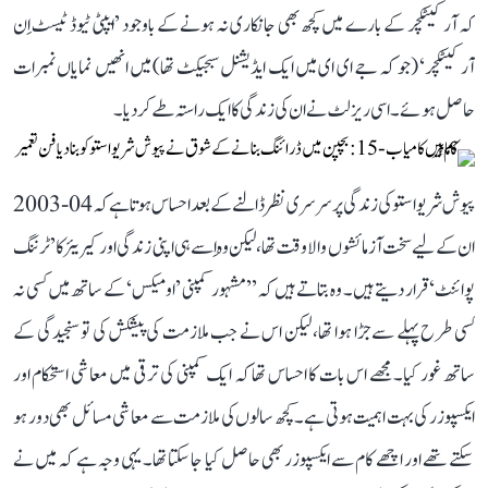
کہ آرکیٹکچر کے بارے میں کچھ بھی جانکاری نہ ہونے کے باوجود ’ایپٹی ٹیوڈ ٹیسٹ اِن
آرکیٹکچر‘ (جو کہ جے ای ای میں ایک ایڈیشنل سبجیکٹ تھا) میں انھیں نمایاں نمبرات
حاصل ہوئے۔ اسی ریزلٹ نے ان کی زندگی کا ایک راستہ طے کر دیا۔
پیوش شریواستو کی زندگی پر سرسری نظر ڈالنے کے بعد احساس ہوتا ہے کہ 04-2003
ان کے لیے سخت آزمائشوں والا وقت تھا، لیکن وہ اِسے ہی اپنی زندگی اور کیریئر کا ’ٹرننگ
پوائنٹ‘ قرار دیتے ہیں۔ وہ بتاتے ہیں کہ ’’مشہور کمپنی ’اومیکس‘ کے ساتھ میں کسی نہ
کسی طرح پہلے سے جڑا ہوا تھا، لیکن اس نے جب ملازمت کی پیشکش کی تو سنجیدگی کے
ساتھ غور کیا۔ مجھے اس بات کا احساس تھا کہ ایک کمپنی کی ترقی میں معاشی استحکام اور
ایکسپوزر کی بہت اہمیت ہوتی ہے۔ کچھ سالوں کی ملازمت سے معاشی مسائل بھی دور ہو
سکتے تھے اور اچھے کام سے ایکسپوزر بھی حاصل کیا جا سکتا تھا۔ یہی وجہ ہے کہ میں نے