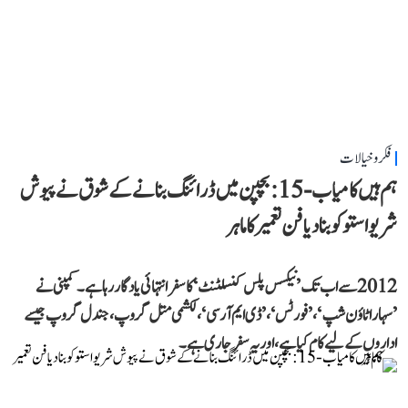
فکر و خیالات
ہم ہیں کامیاب-15: بچپن میں ڈرائنگ بنانے کے شوق نے پیوش
شریواستو کو بنا دیا فن تعمیر کا ماہر
2012 سے اب تک ’نیکسس پلس کنسلٹنٹ‘ کا سفر انتہائی یادگار رہا ہے۔ کمپنی نے
’سہارا ٹاؤن شپ‘، ’فورٹس‘، ’ڈی ایم آر سی‘، لکشمی متل گروپ، جندل گروپ جیسے
اداروں کے لیے کام کیا ہے، اور یہ سفر جاری ہے۔