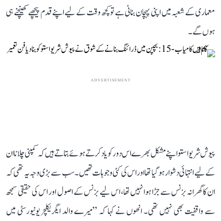
معماری کے شعبہ میں اپنی پہچان بنانی ہے تو کچھ وقت کے لیے اپنے قدم پیچھے کھینچنے ہی
ہوں گے۔
ADVERTISEMENT
پیوش شریواستو اپنے مشکل بھرے اس دور کو یاد کرتے ہوئے بتاتے ہیں کہ کمپنی چلانا ان
کے لیے انتہائی دشوار ہو گیا تھا اور اس کی کئی وجوہات تھیں۔ سب سے بڑی وجہ یہ تھی کہ
ان کا گھرانہ بزنس سے جڑا ہوا نہیں تھا، اس لیے بزنس کے اصول اور اس کی حقیقی سمجھ
سے واقفیت بھی نہیں تھی۔ انھوں نے کہا کہ ’’میرے والد ایگریکلچر یونیورسٹی میں