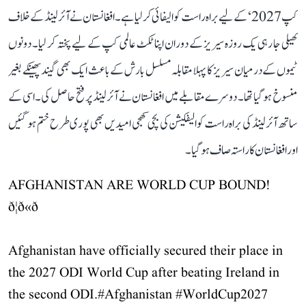
کپ 2027‘ کے لیے براہ راست کوالیفائی کر لیا ہے۔ افغانستان نے آئرلینڈ کے خلاف
کھیلی جا رہی یک روزہ سیریز کے دوران اپنا ٹکٹ عالمی کپ کے لیے پختہ کر لیا۔ دونوں
ٹیموں کے درمیان سیریز کا پہلا مقابلہ مسلسل بارش کے باعث ایک بھی گیند پھینکے بغیر
منسوخ ہو گیا تھا۔ دوسرے مقابلے میں افغانستان نے آئرلینڈ پر فتح حاصل کی۔ اسی کے
ساتھ آئرلینڈ کی براہ راست کوالیفکیشن کی بچی کھچی امیدیں بھی پوری طرح ختم ہو گئیں
اور افغانستان کا راستہ صاف ہو گیا۔
AFGHANISTAN ARE WORLD CUP BOUND!
ð¦ð«ð
Afghanistan have officially secured their place in
the 2027 ODI World Cup after beating Ireland in
the second ODI.
#Afghanistan
#WorldCup2027