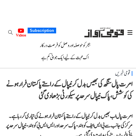
Subscription
Videos
ہجر کو حوصلہ اور وصل کو فرصت درکار
اک محبت کے لیے ایک جوانی کم ہے
قومی خبریں
امرت پال سنگھ کی بھیس بدل کر نیپال کے راستے پاکستان فرار ہونے
کی کوشش، پاک نیپال سرحد پر سیکورٹی بڑھا دی گئی
امرت پال اب بھیس بدل کر نیپال کے راستے پاکستان فرار ہونے کی تیاری کر رہا ہے۔
مرکز کی جانب سے بی ایس ایف کو ہند-پاک سرحد اور ایس ایس بی کو ہند-نیپال سرحد پر
ہائی الرٹ رہنے کی ہدایت دی گئی ہے۔