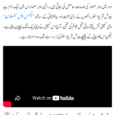
دور میں ماہر معمار کی خدمات حاصل کی جاتی ہیں۔ انہی ماہر معماروں میں ایک نام ہے
پیوش شریواستو۔ انھوں نے بڑی محنت اور جانفشانی کے ساتھ
’نیکسس پلس کنسلٹنٹ‘
نامی کمپنی تقریباً 2 دہائی قبل قائم کی تھی۔ آج اس کمپنی نے اپنی ایک الگ پہچان بنا لی ہے،
لیکن اس کامیابی کے پیچھے پیوش شریواستو کی زبردست تگ و دو موجود ہے۔