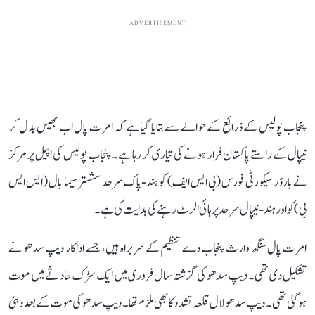
ADVERTISEMENT
پنجاب پولیس کے ذرائع کے حوالے سے بتایا گیا ہے کہ امرت پال اب بھیس بدل کر
نیپال کے راستے پاکستان فرار ہونے کی تیاری کر رہا ہے۔ پنجاب پولیس کی اپیل پر مرکز
نے بارڈر سیکورٹی فورس (بی ایس ایف) کو ہند-پاک سرحد سشستر سیما بال (ایس ایس
بی) کو اور ہند-نیپال سرحد پر ہائی الرٹ رہنے کی ہدایت کی ہے۔
امرت پال سنگھ وارث پنجاب دے تنظیم کے سربراہ ہیں، جسے اداکار دیپ سدھو نے
تشکیل دی تھی۔ دیپ سدھو کی گزشتہ سال فروری میں ایک سڑک حادثے میں موت
ہو گئی تھی۔ دیپ سدھو لال قلعہ تشدد کا بھی ملزم تھا۔ دیپ سدھو کی موت کے بعد دبئی