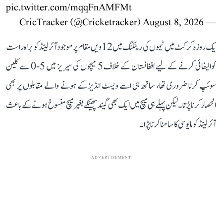
pic.twitter.com/mqqFnAMFMt
August 8, 2026
— CricTracker (@Cricketracker)
یک روزہ کرکٹ میں ٹیموں کی رینکنگ میں 12ویں مقام پر موجود آئرلینڈ کو براہ راست
کوالیفائی کرنے کے لیے افغانستان کے خلاف 5 میچوں کی سیریز میں 5-0 سے کلین
سوئپ کرنا ضروری تھا، ساتھ ہی اسے ویسٹ انڈیز کے ہونے والے مقابلوں پر بھی
انحصار کرنا پڑتا۔ لیکن پہلے ہی میچ میں ایک بھی گیند پھینکے بغیر میچ منسوخ ہونے کے باعث
آئرلینڈ کو مایوسی کا سامنا کرنا پڑا۔
ADVERTISEMENT