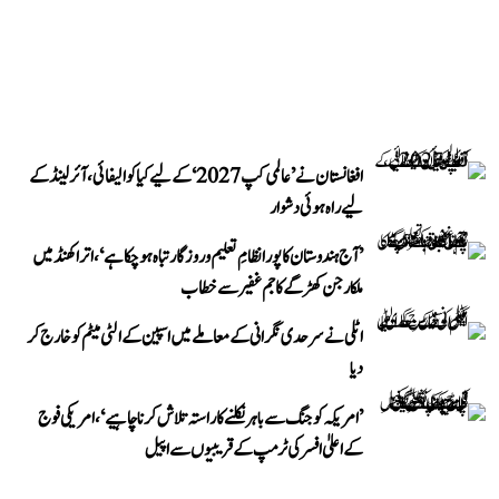
افغانستان نے ’عالمی کپ 2027‘ کے لیے کیا کوالیفائی، آئرلینڈ کے
لیے راہ ہوئی دشوار
’آج ہندوستان کا پورا نظامِ تعلیم و روزگار تباہ ہو چکا ہے‘، اتراکھنڈ میں
ملکارجن کھڑگے کا جم غفیر سے خطاب
اٹلی نے سرحدی نگرانی کے معاملے میں اسپین کے الٹی میٹم کو خارج کر
دیا
’امریکہ کو جنگ سے باہر نکلنے کا راستہ تلاش کرنا چاہیے‘، امریکی فوج
کے اعلیٰ افسر کی ٹرمپ کے قریبیوں سے اپیل