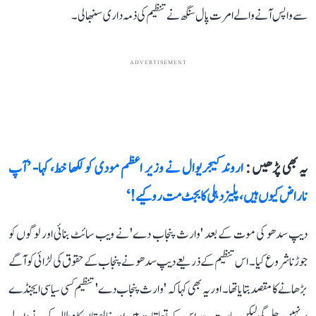
سے واپس آنے والے امرت پال سنگھ نے تنظیم کی ذمہ داری سنبھالی۔
ADVERTISEMENT
یہ بھی پڑھیں :
اروند کیجریوال نے وزیر اعظم مودی کو لکھا خط، کہا- ’آپ
ناراض کیوں ہیں، پلیز دہلی کا بجٹ مت روکیے!‘
دیپ سدھو کی موت کے بعد 'وارث پنجاب دے' نے ویب سائٹ بنائی اور لوگوں کو
جوڑنا شروع کیا۔ اس تنظیم کے ذریعے دیپ سدھو نے پنجاب کے حقوق کی لڑائی کو آگے
بڑھانے کا مقصد بتایا تھا۔ اور یہ بھی کہا کہ 'وارث پنجاب دے' تنظیم کسی سیاسی ایجنڈے