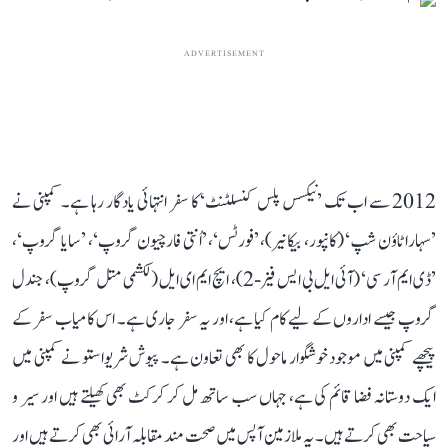
ADVERTISEMENT
2012 سے اب تک ’نیکسس پلس کنسلٹنٹ‘ کا سفر انتہائی یادگار رہا ہے۔ کمپنی نے
’سہارا ٹاؤن شپ‘ (کانپور، بیکانیر)، ’فورٹس‘، ’اُنتی فارچیون گروپ‘، ’سایا گروپ‘،
’ڈی ایم آر سی‘ (آئی ایل بی ایس فیز-2)، ایچ ایم ای ایل (لکشمی متل گروپ)، جندل
گروپ جیسے اداروں کے لیے کام کیا ہے، اور یہ سفر جاری ہے۔ اس کامیاب سفر کے
پیچھے کمپنی میں موجود خوشگوار ماحول کا بھی تعاون ہے۔ پیوش شریواستو نے کمپنی میں
ایک دوستانہ فضا قائم کی ہے، جہاں سب ساتھ مل کر کرکٹ بھی کھیلتے ہیں اور سیر و
سیاحت بھی کرتے ہیں۔ یہ ملازمین آپس میں صحت مند مقابلہ آرائی بھی کرتے ہیں اور