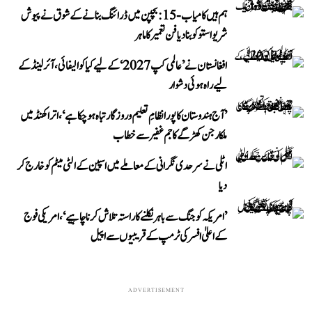
ہم ہیں کامیاب-15: بچپن میں ڈرائنگ بنانے کے شوق نے پیوش
شریواستو کو بنا دیا فن تعمیر کا ماہر
افغانستان نے ’عالمی کپ 2027‘ کے لیے کیا کوالیفائی، آئرلینڈ کے
لیے راہ ہوئی دشوار
’آج ہندوستان کا پورا نظامِ تعلیم و روزگار تباہ ہو چکا ہے‘، اتراکھنڈ میں
ملکارجن کھڑگے کا جم غفیر سے خطاب
اٹلی نے سرحدی نگرانی کے معاملے میں اسپین کے الٹی میٹم کو خارج کر
دیا
’امریکہ کو جنگ سے باہر نکلنے کا راستہ تلاش کرنا چاہیے‘، امریکی فوج
کے اعلیٰ افسر کی ٹرمپ کے قریبیوں سے اپیل
ADVERTISEMENT