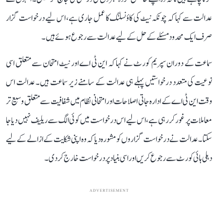
عدالت سے کہا کہ چونکہ نیٹ کی کاؤنسلنگ کا عمل جاری ہے، اس لیے درخواست گزار
صرف ایک محدود مسئلے کے حل کے لیے عدالت سے رجوع ہوئے ہیں۔
سماعت کے دوران سپریم کورٹ نے کہا کہ این ٹی اے اور نیٹ امتحان سے متعلق اسی
نوعیت کی متعدد درخواستیں پہلے ہی عدالت کے سامنے زیر سماعت ہیں۔ عدالت اس
وقت این ٹی اے کے ادارہ جاتی اصلاحات اور امتحانی نظام میں شفافیت سے متعلق وسیع تر
معاملات پر غور کر رہی ہے، اس لیے اس درخواست میں کوئی الگ سے ریلیف نہیں دیا جا
سکتا۔ عدالت نے درخواست گزاروں کو مشورہ دیا کہ وہ اپنی شکایت کے ازالے کے لیے
دہلی ہائی کورٹ سے رجوع کریں اور اسی بنیاد پر درخواست خارج کر دی۔
ADVERTISEMENT