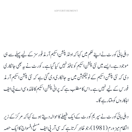
ADVERTISEMENT
دہلی ہائی کورٹ نے اپنے حکم میں کہا کہ اولڈ پنشن اسکیم آرمڈ فورسز کے لیے پہلے سے ہی
موجود ہے۔ ایسے میں نئی پنشن اسکیم کو نافذ نہیں کیا گیا ہے۔ کورٹ نے یہ بھی جانکاری
دی کہ نئی پنشن اسکیم کے نوٹیفکیشن میں یہ جانکاری دی گئی ہے کہ نئی پنشن اسکیم آرمڈ
فورس کے لیے نہیں ہے۔ اس کا مطلب ہے کہ پرانی پنشن اسکیم کا فائدہ سی اے پی ایف
اہلکاروں کو ملتا رہے گا۔
دہلی ہائی کورٹ نے سپریم کورٹ کے ایک فیصلے کا حوالہ دیتے ہوئے کہا کہ مرکز کے زیر
انتظام میزورم (1981)، جو ظاہر کرتا ہے کہ سی آر پی ایف مسلح افسواج کا ایک حصہ