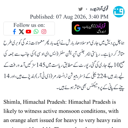
قومی آواز بیورو
Published: 07 Aug 2026, 3:40 PM
Follow us on:
ہماچل پردیش میں جاری موسلادھار بارش نے ایک بار پھر معمولات زندگی کو بری طرح
متاثر کر دیا ہے۔ ریاستی ایمرجنسی آپریشن سنٹر (ایس ای او سی) کی جانب سے جمعہ کی
صبح 10 بجے جاری کی گئی رپورٹ کے مطابق ریاست میں 145 سڑکیں آمد و رفت کے
لیے بند ہیں، 224 بجلی کے ڈسٹریبیوشن ٹرانسفارمر (ڈی ٹی آر) بند پڑے ہیں، اور 14
پینے کے پانی کے پروجیکٹس بھی متاثر ہوئے ہیں۔
Shimla, Himachal Pradesh: Himachal Pradesh is
likely to witness active monsoon conditions, with
an orange alert issued for heavy to very heavy rain