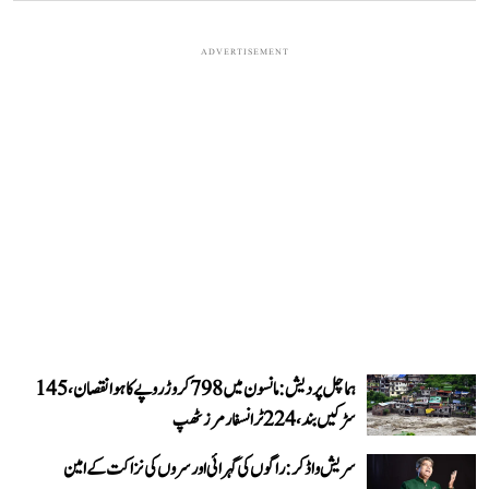
ADVERTISEMENT
ہماچل پردیش: مانسون میں 798 کروڑ روپے کا ہوا نقصان، 145
سڑکیں بند، 224 ٹرانسفارمرز ٹھپ
سریش واڈکر: راگوں کی گہرائی اور سروں کی نزاکت کے امین