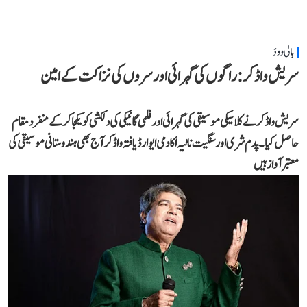
بالی ووڈ
سریش واڈکر: راگوں کی گہرائی اور سروں کی نزاکت کے امین
سریش واڈکر نے کلاسیکی موسیقی کی گہرائی اور فلمی گائیکی کی دلکشی کو یکجا کر کے منفرد مقام
حاصل کیا۔ پدم شری اور سنگیت ناٹیہ اکادمی ایوارڈ یافتہ واڈکر آج بھی ہندوستانی موسیقی کی
معتبر آواز ہیں