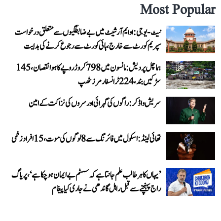
Most Popular
نیٹ-یو جی: او ایم آر شیٹ میں بے ضابطگیوں سے متعلق درخواست
سپریم کورٹ سے خارج، ہائی کورٹ سے رجوع کرنے کی ہدایت
ہماچل پردیش: مانسون میں 798 کروڑ روپے کا ہوا نقصان، 145
سڑکیں بند، 224 ٹرانسفارمرز ٹھپ
سریش واڈکر: راگوں کی گہرائی اور سروں کی نزاکت کے امین
تھائی لینڈ: اسکول میں فائرنگ سے 8 لوگوں کی موت، 15 افراد زخمی
’یہاں کا ہر طالب علم جانتا ہے کہ سسٹم بے ایمان ہو چکا ہے‘، پریاگ
راج پہنچنے سے قبل راہل گاندھی نے جاری کیا پیغام