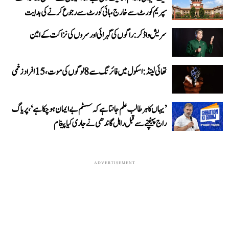
سپریم کورٹ سے خارج، ہائی کورٹ سے رجوع کرنے کی ہدایت
سریش واڈکر: راگوں کی گہرائی اور سروں کی نزاکت کے امین
تھائی لینڈ: اسکول میں فائرنگ سے 8 لوگوں کی موت، 15 افراد زخمی
’یہاں کا ہر طالب علم جانتا ہے کہ سسٹم بے ایمان ہو چکا ہے‘، پریاگ
راج پہنچنے سے قبل راہل گاندھی نے جاری کیا پیغام
ADVERTISEMENT