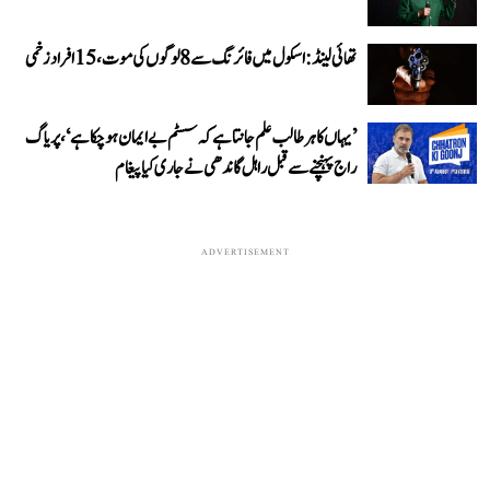
تھائی لینڈ: اسکول میں فائرنگ سے 8 لوگوں کی موت، 15 افراد زخمی
’یہاں کا ہر طالب علم جانتا ہے کہ سسٹم بے ایمان ہو چکا ہے‘، پریاگ
راج پہنچنے سے قبل راہل گاندھی نے جاری کیا پیغام
ADVERTISEMENT