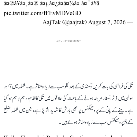
à¤®à¥à¤¸à¤® à¤µà¤¿à¤­à¤¾à¤ à¤¨à¥â¦
pic.twitter.com/fFEvMDVeGD
August 7, 2026
— AajTak (@aajtak)
ADVERTISEMENT
بجلی کی فراہمی کی بات کریں تو منڈی کے بعد کلو سب سے زیادہ متاثر ہے۔ شملہ میں 7 اور
سولن میں 3 ٹرانسفارمر بند ہونے کے باعث کئی علاقوں میں بجلی کا نظام درہم برہم ہو گیا
ہے۔ پینے کے پانی کے پروجیکٹس پر بھی بارش کا شدید اثر پڑا ہے، جن میں شملہ ضلع
کے 5 پروجیکٹس سب سے زیادہ متاثر ہوئے ہیں۔