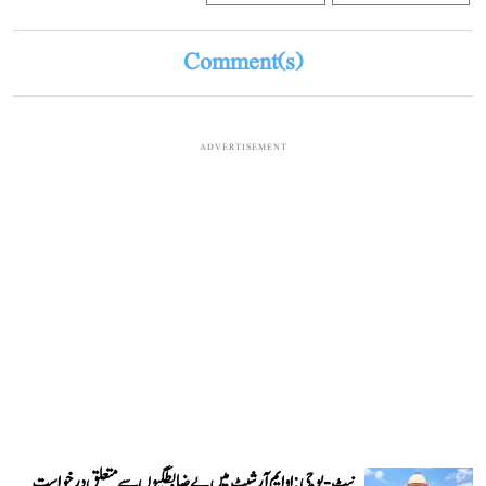
Comment(s)
ADVERTISEMENT
نیٹ-یو جی: او ایم آر شیٹ میں بے ضابطگیوں سے متعلق درخواست