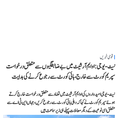
قومی خبریں
نیٹ-یو جی: او ایم آر شیٹ میں بے ضابطگیوں سے متعلق درخواست
سپریم کورٹ سے خارج، ہائی کورٹ سے رجوع کرنے کی ہدایت
نیٹ-یو جی امیدواروں کی او ایم آر شیٹ میں تضاد سے متعلق درخواست خارج کرتے
ہوئے سپریم کورٹ نے کہا کہ دہلی ہائی کورٹ سے رجوع کریں، جہاں این ٹی اے سے
متعلق اسی نوعیت کے دیگر معاملات پہلے ہی زیر سماعت ہیں