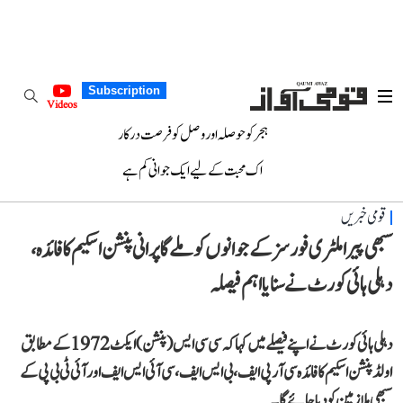
Subscription
Videos
ہجر کو حوصلہ اور وصل کو فرصت درکار
اک محبت کے لیے ایک جوانی کم ہے
قومی خبریں
سبھی پیراملٹری فورسز کے جوانوں کو ملے گا پرانی پنشن اسکیم کا فائدہ،
دہلی ہائی کورٹ نے سنایا اہم فیصلہ
دہلی ہائی کورٹ نے اپنے فیصلے میں کہا کہ سی سی ایس (پنشن) ایکٹ 1972 کے مطابق
اولڈ پنشن اسکیم کا فائدہ سی آر پی ایف، بی ایس ایف، سی آئی ایس ایف اور آئی ٹی بی پی کے
سبھی ملازمین کو دیا جائے گا۔