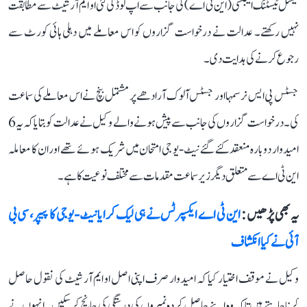
نیشنل ٹیسٹنگ ایجنسی (این ٹی اے) کی جانب سے اپ لوڈ کی گئی او ایم آر شیٹ سے مطابقت
نہیں رکھتے۔ عدالت نے درخواست گزاروں کو اس معاملے میں دہلی ہائی کورٹ سے
رجوع کرنے کی ہدایت دی۔
جسٹس پی ایس نرسمہا اور جسٹس آلوک آرادھے پر مشتمل بنچ نے اس معاملے کی سماعت
کی۔ درخواست گزاروں کی جانب سے پیش ہونے والے وکیل نے عدالت کو بتایا کہ یہ 6
امیدوار دوبارہ منعقد کئے گئے نیٹ-یو جی امتحان میں شریک ہوئے تھے اور ان کا معاملہ
این ٹی اے سے متعلق دیگر زیر سماعت مقدمات سے مختلف نوعیت کا ہے۔
یہ بھی پڑھیں :
این ٹی اے ایکسپرٹس نے ہی لیک کرایا نیٹ-یوجی کا پیپر، سی بی
آئی نے کیا انکشاف
وکیل نے موقف اختیار کیا کہ امیدوار صرف اپنی اصل او ایم آر شیٹ کی نقول حاصل
کرنا چاہتے ہیں تاکہ وہ اپنے حاصل کردہ نمبروں کی درستگی کی جانچ کر سکیں۔ انہوں نے