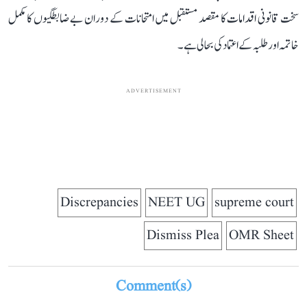
سخت قانونی اقدامات کا مقصد مستقبل میں امتحانات کے دوران بے ضابطگیوں کا مکمل
خاتمہ اور طلبہ کے اعتماد کی بحالی ہے۔
ADVERTISEMENT
Discrepancies
NEET UG
supreme court
Dismiss Plea
OMR Sheet
Comment(s)