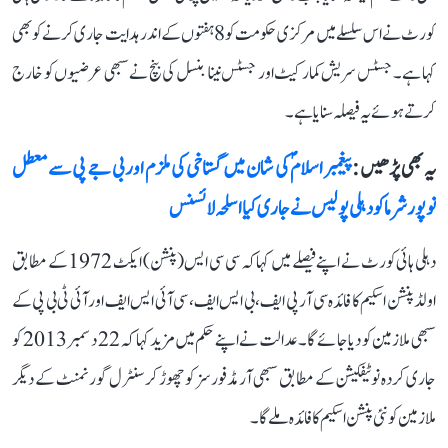
کورٹ نے اس سلسلے میں مرکزی حکومت کو 8 ہفتوں کے اندر ہدایت جاری کرنے کو بھی
کہا ہے۔ جسٹس سریش کمار کیٹ اور جسٹس نینا بنسل کی بنچ نے سبھی عرضیوں کو خارج
کرتے ہوئے یہ فیصلہ سنایا ہے۔
یہ بھی پڑھیں :
پیغمبر اسلامؐ کی شان میں گستاخی کی ملزم اور بی جے پی سے معطل
نوپور شرما کو دہلی پولیس نے جاری کیا اسلحہ لائسنس
دہلی ہائی کورٹ نے اپنے فیصلے میں کہا کہ سی سی ایس (پنشن) ایکٹ 1972 کے مطابق
اولڈ پنشن اسکیم کا فائدہ سی آر پی ایف، بی ایس ایف، سی آئی ایس ایف اور آئی ٹی بی پی کے
سبھی ملازمین کو دیا جائے گا۔ عدالت نے اپنے حکم میں مزید کہا کہ 22 دسمبر 2013 کو
جاری کردہ نوٹیفکیشن کے مطابق سبھی آرمڈ فورسز کو چھوڑ کر سنٹرل گورنمنٹ کے دیگر
ملازمین کو نئی پنشن اسکیم کا فائدہ ملے گا۔