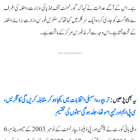
ہے۔ اس کے آگے عدالت نے کہا کہ گورنمنٹ آف انڈیا کی وزارت داخلہ کی طرف
سے 6 اگست کو جاری کردہ ایک سرکلر میں کہا تھا کہ سنٹرل فورس وزارت برائے داخلہ
کے تحت آتا ہے۔ اس وجہ سے آرمڈ فورس مرکز کے ماتحت ہے۔
ADVERTISEMENT
یہ بھی پڑھیں :
تریپورہ اسمبلی انتخابات میں یکجا ہو کر مقابلہ کریں گی کانگریس،
سی پی ایم اور ٹیپرا موتھا، جلد ہوگی سیٹوں کی تقسیم
دہلی ہائی کورٹ نے پنشن اور پی ڈبلیو ڈیپارٹمنٹ کے نومبر 2003 کے میمورینڈم، 6