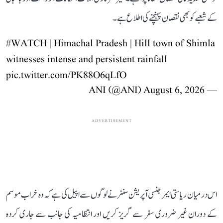
کے شعبے کو بھی نقصان پہنچنے کی اطلاع ہے۔
#WATCH
| Himachal Pradesh | Hill town of Shimla
witnesses intense and persistent rainfall
pic.twitter.com/PK88O6qLfO
August 6, 2026
— ANI (@ANI)
ADVERTISEMENT
اس درمیان ریاستی ایمرجنسی آپریشن سنٹر نے لوگوں سے اپیل کی ہے کہ وہ خراب موسم
کے دوران غیر ضروری سفر سے گریز کریں اور انتظامیہ کی جانب سے جاری کردہ