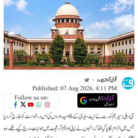
قومی آواز بیورو
Published: 07 Aug 2026, 4:11 PM
Follow us on:
نئی دہلی: سپریم کورٹ نے نیٹ-یو جی کے 6 امیدواروں کی اس درخواست کو خارج کر دیا
جس میں الزام لگایا گیا تھا کہ انہوں نے اپنی او ایم آر شیٹ میں جوابات درج کیے تھے، وہ