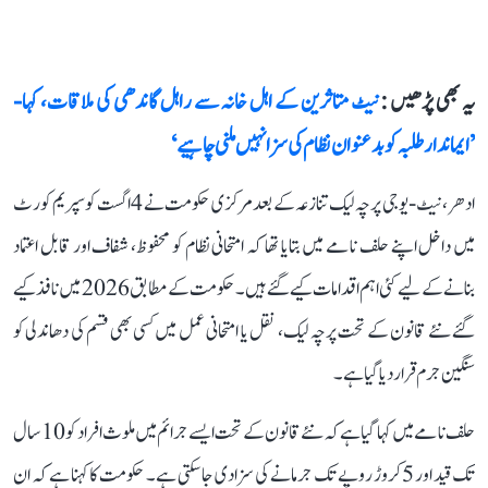
یہ بھی پڑھیں :
نیٹ متاثرین کے اہل خانہ سے راہل گاندھی کی ملاقات، کہا-
’ایماندار طلبہ کو بدعنوان نظام کی سزا نہیں ملنی چاہیے‘
ادھر، نیٹ-یو جی پرچہ لیک تنازعہ کے بعد مرکزی حکومت نے 4 اگست کو سپریم کورٹ
میں داخل اپنے حلف نامے میں بتایا تھا کہ امتحانی نظام کو محفوظ، شفاف اور قابل اعتماد
بنانے کے لیے کئی اہم اقدامات کیے گئے ہیں۔ حکومت کے مطابق 2026 میں نافذ کیے
گئے نئے قانون کے تحت پرچہ لیک، نقل یا امتحانی عمل میں کسی بھی قسم کی دھاندلی کو
سنگین جرم قرار دیا گیا ہے۔
حلف نامے میں کہا گیا ہے کہ نئے قانون کے تحت ایسے جرائم میں ملوث افراد کو 10 سال
تک قید اور 5 کروڑ روپے تک جرمانے کی سزا دی جا سکتی ہے۔ حکومت کا کہنا ہے کہ ان