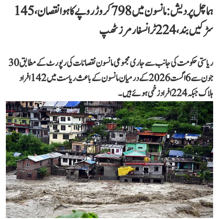
ہماچل پردیش: مانسون میں 798 کروڑ روپے کا ہوا نقصان، 145
سڑکیں بند، 224 ٹرانسفارمرز ٹھپ
ریاستی حکومت کی جانب سے جاری مجموعی مانسون نقصانات کی رپورٹ کے مطابق 30
جون سے 6 اگست 2026 کے درمیان مانسون کے باعث ریاست میں 142 افراد
ہلاک جبکہ 224 افراد زخمی ہوئے ہیں۔