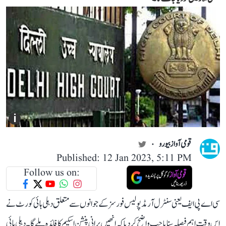
i
قومی آواز بیورو
Published: 12 Jan 2023, 5:11 PM
Follow us on:
سی اے پی ایف یعنی سنٹرل آرمڈ پولیس فورسز کے جوانوں سے متعلق دہلی ہائی کورٹ نے
اس وقت اہم فیصلہ سنایا جب واضح کر دیا کہ انھیں پرانی پنشن اسکیم کا فائدہ ملے گا۔ دہلی ہائی