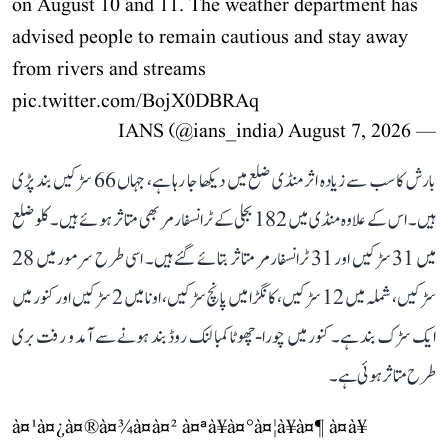
on August 10 and 11. The weather department has
advised people to remain cautious and stay away
from rivers and streams
pic.twitter.com/BojX0DBRAq
August 7, 2026
— IANS (@ians_india)
بارش کا سب سے زیادہ اثر منڈی ضلع میں دیکھا جا رہا ہے، جہاں 66 سڑکیں بند پڑی
ہیں۔ اس کے علاوہ منڈی میں 182 بجلی کے ٹرانسفارمر بھی متاثر ہوئے ہیں۔ کلو ضلع
میں 31 سڑکیں اور 31 ٹرانسفارمر متاثر بتائے گئے ہیں۔ اسی طرح سرمور میں 28
سڑکیں، شملہ میں 12 سڑکیں، کانگڑا میں پانچ سڑکیں، اونا میں 2 سڑکیں اور کنور میں
ایک سڑک بند ہے۔ کنور میں چورا-چھوٹا کمبا لنک روڈ بند ہونے سے آمد و رفت بری
طرح متاثر ہوئی ہے۔
à¤¹à¤¿à¤®à¤¾à¤à¤² à¤ªà¥à¤°à¤¦à¥à¤¶ à¤à¥