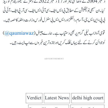
دسمبر 2004 کے وضاحتی لیٹر اور 17 دسمبر 2022 کے دفتر کے میمورینڈم کو ریڈ
کیا۔ ان سبھی نوٹیفکیشن کے مطابق بی ایس ایف، سی آئی ایس ایف، سی آر پی ایف، آئی ٹی
بی پی، این ایس جی، آسام رائفلز اور ایس ایس بی سنٹرل فورس وزارت داخلہ کا حصہ ہیں۔
قومی آواز اب ٹیلی گرام پر بھی دستیاب ہے۔ ہمارے چینل (
qaumiawaz@
)
کو جوائن کرنے کے لئے یہاں کلک کریں اور تازہ ترین خبروں سے اپ ڈیٹ رہیں۔
ADVERTISEMENT
Verdict
Latest News
delhi high court