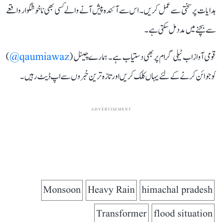
ہدایات پر سختی سے عمل کریں۔ اس سے آئندہ پیش آنے والے کسی بھی ناخوشگوار واقعے
سے بچنے میں مدد مل سکتی ہے۔
قومی آواز اب ٹیلی گرام پر بھی دستیاب ہے۔ ہمارے چینل (
qaumiawaz@
)
کو جوائن کرنے کے لئے یہاں کلک کریں اور تازہ ترین خبروں سے اپ ڈیٹ رہیں۔
ADVERTISEMENT
Monsoon
Heavy Rain
himachal pradesh
Transformer
flood situation