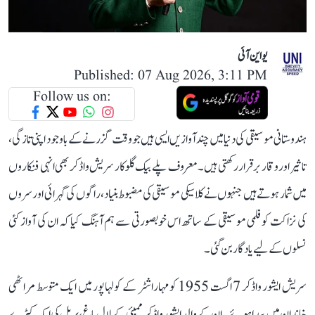
یو این آئی
Published: 07 Aug 2026, 3:11 PM
Follow us on:
ہندوستانی موسیقی کی دنیا میں چند آوازیں ایسی ہیں جو وقت گزرنے کے باوجود اپنی تازگی،
تاثیر اور وقار برقرار رکھتی ہیں۔ معروف پلے بیک گلوکار سریش واڈکر بھی انہی فنکاروں
میں شمار ہوتے ہیں جنہوں نے کلاسیکی موسیقی کی مضبوط بنیاد، راگوں کی گہرائی اور سروں
کی نزاکت کو فلمی موسیقی کے ساتھ اس خوبصورتی سے ہم آہنگ کیا کہ ان کی آواز کئی
نسلوں کے لیے یادگار بن گئی۔
سریش ایشور واڈکر 7 اگست 1955 کو مہاراشٹر کے کولہاپور میں ایک متوسط مراٹھی
خاندان میں پیدا ہوئے۔ ان کے والد ایشور واڈکر ممبئی کے لال باغ، پریل کی ایک کپڑے