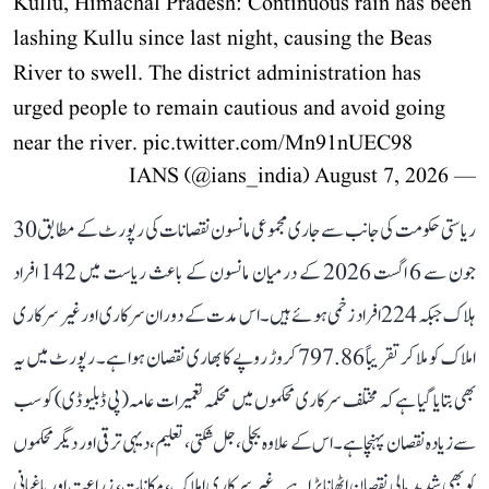
Kullu, Himachal Pradesh: Continuous rain has been
lashing Kullu since last night, causing the Beas
River to swell. The district administration has
urged people to remain cautious and avoid going
near the river.
pic.twitter.com/Mn91nUEC98
August 7, 2026
— IANS (@ians_india)
ریاستی حکومت کی جانب سے جاری مجموعی مانسون نقصانات کی رپورٹ کے مطابق 30
جون سے 6 اگست 2026 کے درمیان مانسون کے باعث ریاست میں 142 افراد
ہلاک جبکہ 224 افراد زخمی ہوئے ہیں۔ اس مدت کے دوران سرکاری اور غیر سرکاری
املاک کو ملا کر تقریباً 797.86 کروڑ روپے کا بھاری نقصان ہوا ہے۔ رپورٹ میں یہ
بھی بتایا گیا ہے کہ مختلف سرکاری محکموں میں محکمہ تعمیرات عامہ (پی ڈبلیو ڈی) کو سب
سے زیادہ نقصان پہنچا ہے۔ اس کے علاوہ بجلی، جل شکتی، تعلیم، دیہی ترقی اور دیگر محکموں
کو بھی شدید مالی نقصان اٹھانا پڑا ہے۔ غیر سرکاری املاک، مکانات، زراعت اور باغبانی