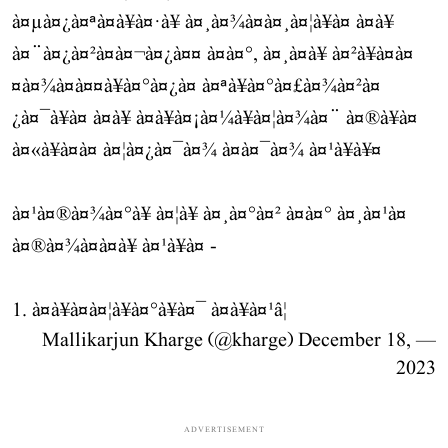
à¤µà¤¿à¤ªà¤à¥à¤·à¥ à¤¸à¤¾à¤à¤¸à¤¦à¥à¤ à¤à¥
à¤¨à¤¿à¤²à¤à¤¬à¤¿à¤¤ à¤à¤°, à¤¸à¤­à¥ à¤²à¥à¤à¤
¤à¤¾à¤à¤¤à¥à¤°à¤¿à¤ à¤ªà¥à¤°à¤£à¤¾à¤²à¤
¿à¤¯à¥à¤ à¤à¥ à¤à¥à¤¡à¤¼à¥à¤¦à¤¾à¤¨ à¤®à¥à¤
à¤«à¥à¤à¤ à¤¦à¤¿à¤¯à¤¾ à¤à¤¯à¤¾ à¤¹à¥à¥¤
à¤¹à¤®à¤¾à¤°à¥ à¤¦à¥ à¤¸à¤°à¤² à¤à¤° à¤¸à¤¹à¤
à¤®à¤¾à¤à¤à¥ à¤¹à¥à¤ -
1. à¤à¥à¤à¤¦à¥à¤°à¥à¤¯ à¤à¥à¤¹â¦
December 18,
— Mallikarjun Kharge (@kharge)
2023
ADVERTISEMENT