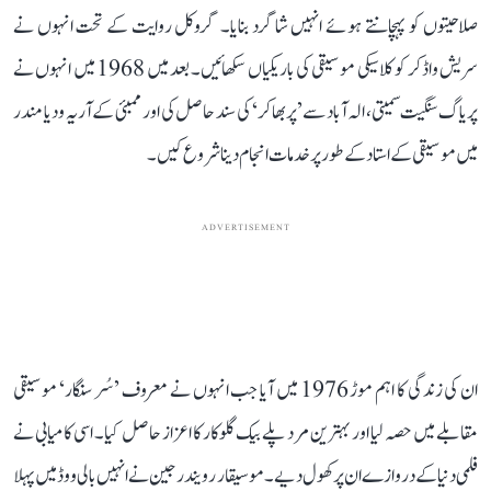
صلاحیتوں کو پہچانتے ہوئے انہیں شاگرد بنایا۔ گروکل روایت کے تحت انہوں نے
سریش واڈکر کو کلاسیکی موسیقی کی باریکیاں سکھائیں۔ بعد میں 1968 میں انہوں نے
پریاگ سنگیت سمیتی، الہ آباد سے ’پربھاکر‘ کی سند حاصل کی اور ممبئی کے آریہ ودیا مندر
میں موسیقی کے استاد کے طور پر خدمات انجام دینا شروع کیں۔
ADVERTISEMENT
ان کی زندگی کا اہم موڑ 1976 میں آیا جب انہوں نے معروف ’سُر سنگار‘ موسیقی
مقابلے میں حصہ لیا اور بہترین مرد پلے بیک گلوکار کا اعزاز حاصل کیا۔ اسی کامیابی نے
فلمی دنیا کے دروازے ان پر کھول دیے۔ موسیقار رویندر جین نے انہیں بالی ووڈ میں پہلا