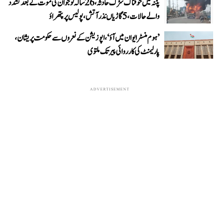
پٹنہ میں خوفناک سڑک حادثہ، 26 سالہ نوجوان کی موت کے بعد تشدد
والے حالات، 5 گاڑیاں نذر آتش، پولیس پر پتھراؤ
’ہوم منسٹر ایوان میں آؤ‘، اپوزیشن کے نعروں سے حکومت پریشان،
پارلیمنٹ کی کارروائی پیر تک ملتوی
ADVERTISEMENT