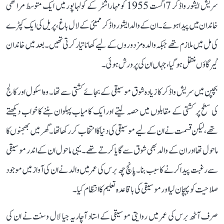
سریش ایشور واڈکر 7 اگست 1955 کو مہاراشٹر کے کولہاپور میں ایک متوسط مراٹھی
خاندان میں پیدا ہوئے۔ ان کے والد ایشور واڈکر ممبئی کے لال باغ، پریل کی ایک کپڑے
کی مل میں ملازم تھے جبکہ والدہ مزدوروں کے لیے کھانا تیار کرتی تھیں۔ بعد میں خاندان
گیرگاؤں منتقل ہو گیا، جہاں ان کی پرورش ہوئی۔
بچپن میں سریش واڈکر کا زیادہ شوق موسیقی کے بجائے کشتی سے تھا۔ وہ اسکول اور کالج
کی سطح پر کشتی کے مقابلوں میں حصہ لیتے اور ایک کامیاب پہلوان بننے کا خواب دیکھتے
تھے، لیکن قسمت نے ان کے لیے موسیقی کی دنیا کا انتخاب کر رکھا تھا۔ گھر میں بھجنوں کا
ماحول تھا اور ان کے والد بھی شوق سے گایا کرتے تھے۔ یہی ماحول ان کے اندر موسیقی
سے رغبت پیدا کرنے کا سبب بنا۔ پانچ چھ برس کی عمر میں والد نے ان کی آواز میں موجود
صلاحیت کو پہچان لیا اور موسیقی کی باقاعدہ تعلیم کا انتظام کیا۔
صرف آٹھ برس کی عمر میں روایتی موسیقی کے استاد آچاریہ جیا لال وسنت نے ان کی