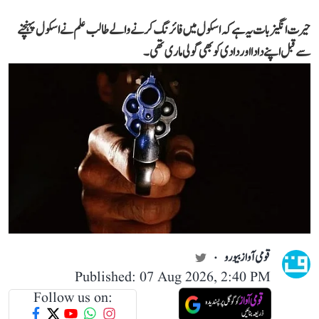
حیرت انگیز بات یہ ہے کہ اسکول میں فائرنگ کرنے والے طالب علم نے اسکول پہنچنے
سے قبل اپنے دادا اور دادی کو بھی گولی ماری تھی۔
قومی آواز بیورو
Published: 07 Aug 2026, 2:40 PM
Follow us on: