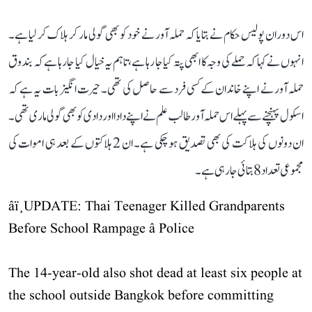
اس دوران پولیس حکام نے بتایا کہ حملہ آور نے خود کو بھی گولی مار کر ہلاک کر لیا ہے۔
انہوں نے کہا کہ حملے کی وجہ کا ابھی پتہ کیا جا رہا ہے، تاہم یہ خیال کیا جا رہا ہے کہ بندوق
حملہ آور نے اپنے خاندان کے کسی فرد سے حاصل کی تھی۔ حیرت انگیز بات یہ ہے کہ
اسکول پہنچنے سے پہلے اس حملہ آور طالب علم نے اپنے دادا اور دادی کو بھی گولی ماری تھی۔
ان دونوں کی ہلاکت کی بھی تصدیق ہو چکی ہے۔ ان 2 ہلاکتوں کے بعد ہی اموات کی
مجموعی تعداد 8 بتائی جا رہی ہے۔
âï¸UPDATE: Thai Teenager Killed Grandparents
Before School Rampage â Police
The 14-year-old also shot dead at least six people at
the school outside Bangkok before committing