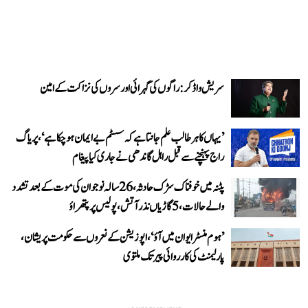
سریش واڈکر: راگوں کی گہرائی اور سروں کی نزاکت کے امین
’یہاں کا ہر طالب علم جانتا ہے کہ سسٹم بے ایمان ہو چکا ہے‘، پریاگ
راج پہنچنے سے قبل راہل گاندھی نے جاری کیا پیغام
پٹنہ میں خوفناک سڑک حادثہ، 26 سالہ نوجوان کی موت کے بعد تشدد
والے حالات، 5 گاڑیاں نذر آتش، پولیس پر پتھراؤ
’ہوم منسٹر ایوان میں آؤ‘، اپوزیشن کے نعروں سے حکومت پریشان،
پارلیمنٹ کی کارروائی پیر تک ملتوی