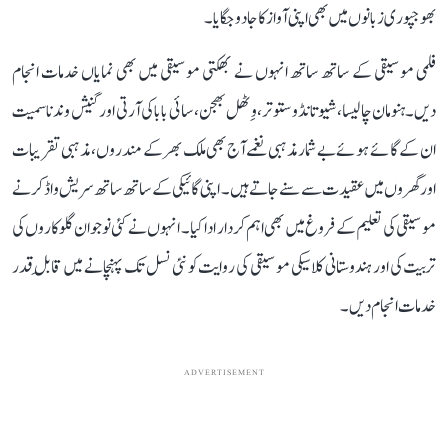
بھوجپوری زبانوں میں بھی اپنی آواز کا جادو جگایا۔
فلمی موسیقی کے ساتھ ساتھ انہوں نے بھکتی موسیقی میں بھی نمایاں خدمات انجام
دیں۔ ہنومان چالیسا، شیو تانڈو ستوتر، وِٹھل بھجن، سائی بابا کی آرتی اور گنیش وندنا سمیت
ان کے گائے ہوئے بے شمار مذہبی نغمے آج بھی ملک بھر کے مندروں، مذہبی تقریبات
اور گھروں میں عقیدت سے سنے جاتے ہیں۔ اپنی گائیکی کے ساتھ ساتھ سریش واڈکر نے
موسیقی کی تعلیم کے فروغ میں بھی اہم کردار ادا کیا۔ انہوں نے کئی نوجوان گلوکاروں کی
تربیت کی اور ہندوستانی کلاسیکی موسیقی کی روایت کو نئی نسل تک پہنچانے میں قابلِ قدر
خدمات انجام دیں۔
ADVERTISEMENT