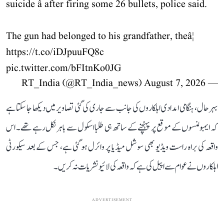
suicide â after firing some 26 bullets, police said.
The gun had belonged to his grandfather, theâ¦
https://t.co/iDJpuuFQ8c
pic.twitter.com/bFItnKo0JG
August 7, 2026
— RT_India (@RT_India_news)
بہرحال، ہنگامی امدادی اہلکاروں کی جانب سے جاری کی گئی تصاویر میں دیکھا جا سکتا ہے
کہ ایمبولنسوں کے موقع پر پہنچنے کے ساتھ ہی طلبا اسکول سے باہر نکل رہے تھے۔ اس
واقعہ کی براہ راست ویڈیو بھی سوشل میڈیا پر وائرل ہو گئی ہے، جس کے بعد سیکورٹی
اہلکاروں نے عوام سے اپیل کی ہے کہ واقعہ کی لائیو نشریات نہ کریں۔
ADVERTISEMENT