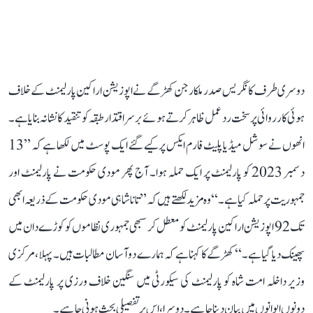
دوسری طرف کانگریس صدر ملکارجن کھڑگے نے اپوزیشن اراکین پارلیمنٹ کے خلاف
ہوئی کارروائی پر سخت رد عمل ظاہر کرتے ہوئے برسراقتدار طبقہ کو تنقید کا نشانہ بنایا ہے۔
انھوں نے سوشل میڈیا پلیٹ فارم ایکس پر کیے گئے ایک پوسٹ میں لکھا ہے کہ ’’13
دسمبر 2023 کو پارلیمنٹ پر ایک حملہ ہوا۔ آج پھر مودی حکومت نے پارلیمنٹ اور
جمہوریت پر حملہ کیا ہے۔‘‘ وہ مزید لکھتے ہیں کہ ’’تاناشاہی مودی حکومت کے ذریعہ ابھی
تک 92 اپوزیشن اراکین پارلیمنٹ کو معطل کر سبھی جمہوری نظاموں کو کوڑے دان میں
پھینک دیا گیا ہے۔‘‘ کھڑگے کا کہنا ہے کہ ہمارے دو آسان مطالبات ہیں۔ پہلا، مرکزی
وزیر داخلہ امت شاہ کو پارلیمنٹ کی سیکورٹی میں سنگین خلاف ورزی پر پارلیمنٹ کے
دونوں ایوانوں میں بیان دینا چاہیے۔ دوسرا، اس پر تفصیلی بحث ہونی چاہیے۔