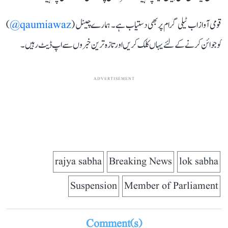
قومی آواز اب ٹیلی گرام پر بھی دستیاب ہے۔ ہمارے چینل (
qaumiawaz@
)
کو جوائن کرنے کے لئے یہاں کلک کریں اور تازہ ترین خبروں سے اپ ڈیٹ رہیں۔
ADVERTISEMENT
rajya sabha
Breaking News
lok sabha
Suspension
Member of Parliament
Comment(s)