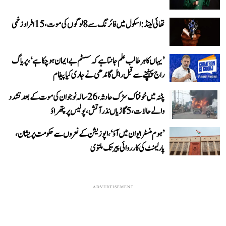
تھائی لینڈ: اسکول میں فائرنگ سے 8 لوگوں کی موت، 15 افراد زخمی
’یہاں کا ہر طالب علم جانتا ہے کہ سسٹم بے ایمان ہو چکا ہے‘، پریاگ
راج پہنچنے سے قبل راہل گاندھی نے جاری کیا پیغام
پٹنہ میں خوفناک سڑک حادثہ، 26 سالہ نوجوان کی موت کے بعد تشدد
والے حالات، 5 گاڑیاں نذر آتش، پولیس پر پتھراؤ
’ہوم منسٹر ایوان میں آؤ‘، اپوزیشن کے نعروں سے حکومت پریشان،
پارلیمنٹ کی کارروائی پیر تک ملتوی
ADVERTISEMENT