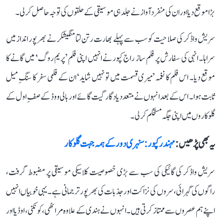
بڑا موقع دیا اور ان کی منفرد آواز نے جلد ہی موسیقی کے حلقوں کی توجہ حاصل کر لی۔
سریش واڈکر کی صلاحیت کو سب سے پہلے بھارت رتن لتا منگیشکر نے بھرپور انداز میں
سراہا۔ انہی کی سفارش پر فلم ساز راج کپور نے انہیں اپنی فلم ’پریم روگ‘ میں گانے کا
موقع دیا۔ اس فلم کا نغمہ ’میری قسمت میں تو نہیں شاید‘ ان کے فلمی سفر کا سنگِ میل
ثابت ہوا۔ اس کے بعد انہوں نے متعدد یادگار گیت گائے اور بالی ووڈ کے صفِ اول کے
گلوکاروں میں اپنی جگہ مستحکم کر لی۔
یہ بھی پڑھیں :
مہندر کپور: سنہری دور کے ہمہ جہت گلوکار
سریش واڈکر کی گائیکی کی سب سے بڑی خصوصیت کلاسیکی موسیقی پر مضبوط گرفت،
راگوں کی گہرائی، سروں کی نزاکت اور جذبات کی بھرپور ترجمانی ہے۔ یہی خوبیاں انہیں
اپنے ہم عصروں سے ممتاز کرتی ہیں۔ انہوں نے ہندی کے علاوہ مراٹھی، کونکنی، اوڈیا اور