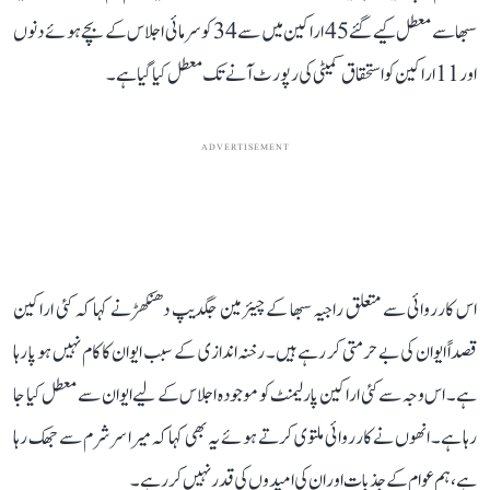
سبھا سے معطل کیے گئے 45 اراکین میں سے 34 کو سرمائی اجلاس کے بچے ہوئے دنوں
اور 11 اراکین کو استحقاق کمیٹی کی رپورٹ آنے تک معطل کیا گیا ہے۔
ADVERTISEMENT
اس کارروائی سے متعلق راجیہ سبھا کے چیئرمین جگدیپ دھنکھڑ نے کہا کہ کئی اراکین
قصداً ایوان کی بے حرمتی کر رہے ہیں۔ رخنہ اندازی کے سبب ایوان کا کام نہیں ہو پا رہا
ہے۔ اس وجہ سے کئی اراکین پارلیمنٹ کو موجودہ اجلاس کے لیے ایوان سے معطل کیا جا
رہا ہے۔ انھوں نے کارروائی ملتوی کرتے ہوئے یہ بھی کہا کہ میرا سر شرم سے جھک رہا
ہے، ہم عوام کے جذبات اور ان کی امیدوں کی قدر نہیں کر رہے۔