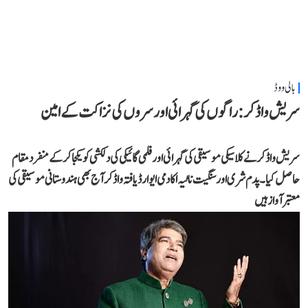
بالی ووڈ
سریش واڈکر: راگوں کی گہرائی اور سروں کی نزاکت کے امین
سریش واڈکر نے کلاسیکی موسیقی کی گہرائی اور فلمی گائیکی کی دلکشی کو یکجا کر کے منفرد مقام
حاصل کیا۔ پدم شری اور سنگیت ناٹیہ اکادمی ایوارڈ یافتہ واڈکر آج بھی ہندوستانی موسیقی کی
معتبر آواز ہیں