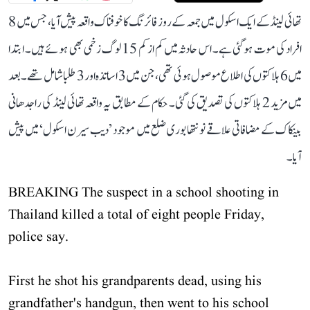
تھائی لینڈ کے ایک اسکول میں جمعہ کے روز فائرنگ کا خوفناک واقعہ پیش آیا، جس میں 8
افراد کی موت ہو گئی ہے۔ اس حادثہ میں کم از کم 15 لوگ زخمی بھی ہوئے ہیں۔ ابتدا
میں 6 ہلاکتوں کی اطلاع موصول ہوئی تھی، جن میں 3 اساتذہ اور 3 طلبا شامل تھے۔ بعد
میں مزید 2 ہلاکتوں کی تصدیق کی گئی۔ حکام کے مطابق یہ واقعہ تھائی لینڈ کی راجدھانی
بینکاک کے مضافاتی علاقے نونتھابوری ضلع میں موجود ’دیب سیرن اسکول‘ میں پیش
آیا۔
BREAKING The suspect in a school shooting in
Thailand killed a total of eight people Friday,
police say.
First he shot his grandparents dead, using his
grandfather's handgun, then went to his school