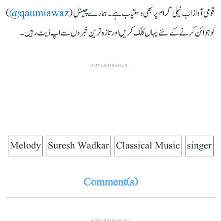
قومی آواز اب ٹیلی گرام پر بھی دستیاب ہے۔ ہمارے چینل (
qaumiawaz@
)
کو جوائن کرنے کے لئے یہاں کلک کریں اور تازہ ترین خبروں سے اپ ڈیٹ رہیں۔
ADVERTISEMENT
Melody
Suresh Wadkar
Classical Music
singer
Comment(s)