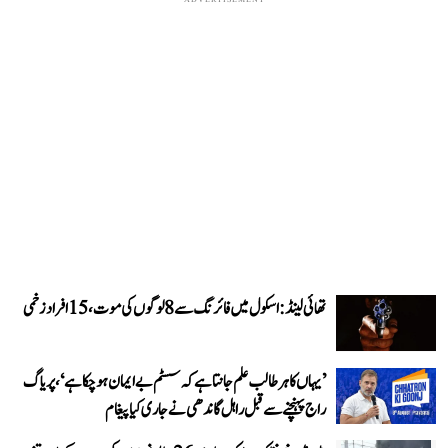
ADVERTISEMENT
تھائی لینڈ: اسکول میں فائرنگ سے 8 لوگوں کی موت، 15 افراد زخمی
’یہاں کا ہر طالب علم جانتا ہے کہ سسٹم بے ایمان ہو چکا ہے‘، پریاگ
راج پہنچنے سے قبل راہل گاندھی نے جاری کیا پیغام