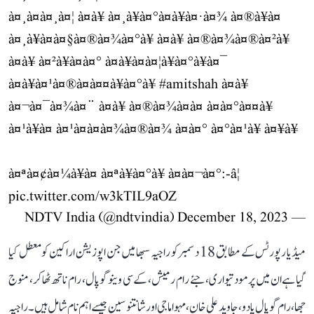
à¤¸à¤à¤¸à¤¦ à¤à¥ à¤¸à¥à¤°à¤à¥à¤·à¤¾ à¤®à¥à¤
à¤¸à¥à¤à¤§à¤®à¤¾à¤°à¥ à¤à¥ à¤®à¤¾à¤®à¤²à¥
à¤à¥ à¤²à¥à¤à¤° à¤à¥à¤à¤¦à¥à¤°à¥à¤¯
à¤à¥à¤¹à¤®à¤à¤¤à¥à¤°à¥
#amitshah
à¤à¥
à¤¬à¤¯à¤¾à¤¨ à¤à¥ à¤®à¤¾à¤à¤ à¤à¤°à¤¤à¥
à¤¹à¥à¤ à¤¹à¤à¤à¤¾à¤®à¤¾ à¤à¤° à¤°à¤¹à¥ à¤¥à¥
à¤ªà¤¢à¤¼à¥à¤ à¤ªà¥à¤°à¥ à¤à¤¬à¤°:-â¦
pic.twitter.com/w3kTIL9aOZ
December 18, 2023
— NDTV India (@ndtvindia)
میڈیا رپورٹس کے مطابق 18 دسمبر کو راجیہ سبھا میں جن اپوزیشن اراکین کو معطل کیا
گیا ہے ان میں پرمود تیواری، جئے رام رمیش، کے سی وینوگوپال، رام ناتھ ٹھاکر، منوج
جھا، رام گوپال یادو، جاوید علی خان، مہوا ماجی اور شانتنو سین جیسے اہم نام شامل ہیں۔ راجیہ