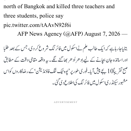
north of Bangkok and killed three teachers and
three students, police say
pic.twitter.com/tAAvN92f6i
August 7, 2026
— AFP News Agency (@AFP)
بتایا جا رہا ہے کہ ایک طالب علم نے اسکول میں فائرنگ شروع کر دی، جس کے بعد طلبا
اور اساتذہ جان بچانے کے لیے اِدھر اُدھر بھاگنے لگے۔ یہ واقعہ مقامی وقت کے مطابق
صبح تقریباً 10 بجے پیش آیا۔ فوری طور پر ’پوہ ٹیک تنگ فاؤنڈیشن‘ کے رضاکاروں کو اس
مشہور سیکنڈری اسکول میں فائرنگ کی اطلاع دی گئی۔
ADVERTISEMENT