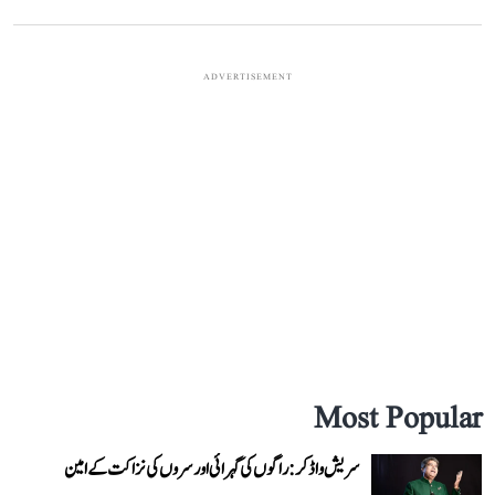
ADVERTISEMENT
Most Popular
سریش واڈکر: راگوں کی گہرائی اور سروں کی نزاکت کے امین