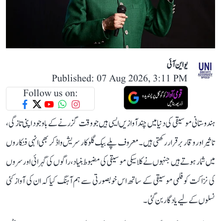
یو این آئی
Published: 07 Aug 2026, 3:11 PM
Follow us on:
ہندوستانی موسیقی کی دنیا میں چند آوازیں ایسی ہیں جو وقت گزرنے کے باوجود اپنی تازگی،
تاثیر اور وقار برقرار رکھتی ہیں۔ معروف پلے بیک گلوکار سریش واڈکر بھی انہی فنکاروں
میں شمار ہوتے ہیں جنہوں نے کلاسیکی موسیقی کی مضبوط بنیاد، راگوں کی گہرائی اور سروں
کی نزاکت کو فلمی موسیقی کے ساتھ اس خوبصورتی سے ہم آہنگ کیا کہ ان کی آواز کئی
نسلوں کے لیے یادگار بن گئی۔