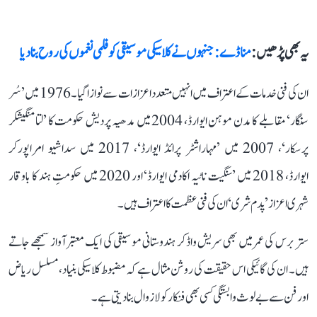
یہ بھی پڑھیں :
منا ڈے: جنہوں نے کلاسیکی موسیقی کو فلمی نغموں کی روح بنا دیا
ان کی فنی خدمات کے اعتراف میں انہیں متعدد اعزازات سے نوازا گیا۔ 1976 میں ’سُر
سنگار‘ مقابلے کا مدن موہن ایوارڈ، 2004 میں مدھیہ پردیش حکومت کا ’لتا منگیشکر
پرسکار‘، 2007 میں ’مہاراشٹر پرائڈ ایوارڈ‘، 2017 میں سداشیو امراپورکر
ایوارڈ، 2018 میں ’سنگیت ناٹیہ اکادمی ایوارڈ‘ اور 2020 میں حکومتِ ہند کا باوقار
شہری اعزاز ’پدم شری‘ ان کی فنی عظمت کا اعتراف ہیں۔
ستر برس کی عمر میں بھی سریش واڈکر ہندوستانی موسیقی کی ایک معتبر آواز سمجھے جاتے
ہیں۔ ان کی گائیکی اس حقیقت کی روشن مثال ہے کہ مضبوط کلاسیکی بنیاد، مسلسل ریاض
اور فن سے بے لوث وابستگی کسی بھی فنکار کو لازوال بنا دیتی ہے۔