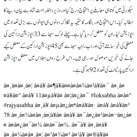
سیکورٹی میں کوتاہی معاملے پر احتجاج درج کیا اور وزیر داخلہ امت شاہ سے بیان دینے کا
مطالبہ کیا۔ اس احتجاج اور ہنگامہ کا نتیجہ یہ نکلا کہ دونوں ہی ایوانوں سے بڑی تعداد میں
اپوزیشن لیڈران کو معطل کر دیا گیا ہے۔ پہلے لوک سبھا سے 33 اپوزیشن اراکین کی
معطلی کی خبر سامنے آئی، اور اب راجیہ سبھا سے بھی 45 اپوزیشن اراکین کے معطل کیے
جانے کی خبریں موصول ہو رہی ہیں۔ اس طرح رواں اجلاس میں معطل اپوزیشن
اراکین پارلیمنٹ کی تعداد 92 ہو گئی ہے۔
à¤¸à¤à¤¸à¤¦ à¤à¥ à¤¶à¥à¤¤à¤à¤¾à¤²à¥à¤¨ à¤¸à¤
¤à¥à¤° à¤à¥ 11à¤µà¥à¤ à¤¦à¤¿à¤¨
#loksabha
à¤à¤°
#rajyasabha
à¤¸à¥ à¤µà¤¿à¤ªà¤à¥à¤· à¤à¥ à¤à¥à¤²
78 à¤¸à¤¾à¤à¤¸à¤¦à¥à¤ à¤à¥ à¤¨à¤¿à¤²à¤à¤¬à¤¿à¤
¤ à¤à¤¿à¤¯à¤¾ à¤à¤¯à¤¾. à¤¯à¥ à¤¸à¤­à¥
à¤¸à¤¾à¤à¤¸à¤¦ à¤¹à¤¾à¤² à¤¹à¥ à¤®à¥à¤