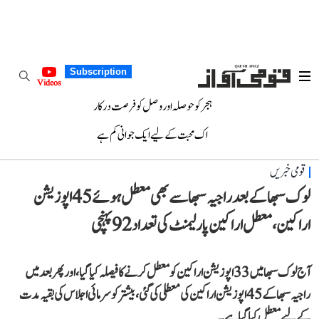
Subscription
Videos
ہجر کو حوصلہ اور وصل کو فرصت درکار
اک محبت کے لیے ایک جوانی کم ہے
قومی خبریں
لوک سبھا کے بعد راجیہ سبھا سے بھی معطل ہوئے 45 اپوزیشن
اراکین، معطل اراکین پارلیمنٹ کی تعداد 92 پہنچی
آج لوک سبھا میں 33 اپوزیشن اراکین کو معطل کرنے کا فیصلہ کیا گیا، اور پھر بعد میں
راجیہ سبھا کے 45 اپوزیشن اراکین کی معطلی کی گئی، بیشتر کو سرمائی اجلاس کی بقیہ مدت
کے لیے معطل کیا گیا ہے۔