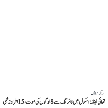
دیگر ممالک
تھائی لینڈ: اسکول میں فائرنگ سے 8 لوگوں کی موت، 15 افراد زخمی