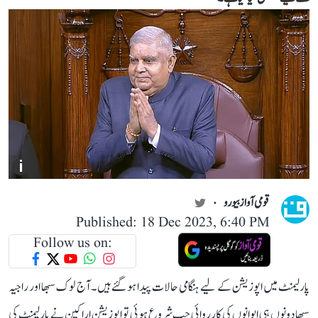
i
قومی آواز بیورو
Published: 18 Dec 2023, 6:40 PM
Follow us on:
پارلیمنٹ میں اپوزیشن کے لیے ہنگامی حالات پیدا ہو گئے ہیں۔ آج لوک سبھا اور راجیہ
سبھا دونوں ہی ایوانوں کی کارروائی جب شروع ہوئی تو اپوزیشن اراکین نے پارلیمنٹ کی