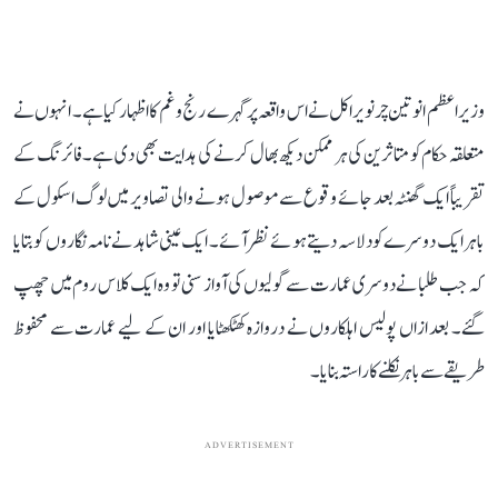
وزیر اعظم انوتین چرنویراکل نے اس واقعہ پر گہرے رنج و غم کا اظہار کیا ہے۔ انہوں نے
متعلقہ حکام کو متاثرین کی ہر ممکن دیکھ بھال کرنے کی ہدایت بھی دی ہے۔ فائرنگ کے
تقریباً ایک گھنٹہ بعد جائے وقوع سے موصول ہونے والی تصاویر میں لوگ اسکول کے
باہر ایک دوسرے کو دلاسہ دیتے ہوئے نظر آئے۔ ایک عینی شاہد نے نامہ نگاروں کو بتایا
کہ جب طلبا نے دوسری عمارت سے گولیوں کی آواز سنی تو وہ ایک کلاس روم میں چھپ
گئے۔ بعد ازاں پولیس اہلکاروں نے دروازہ کھٹکھٹایا اور ان کے لیے عمارت سے محفوظ
طریقے سے باہر نکلنے کا راستہ بنایا۔
ADVERTISEMENT