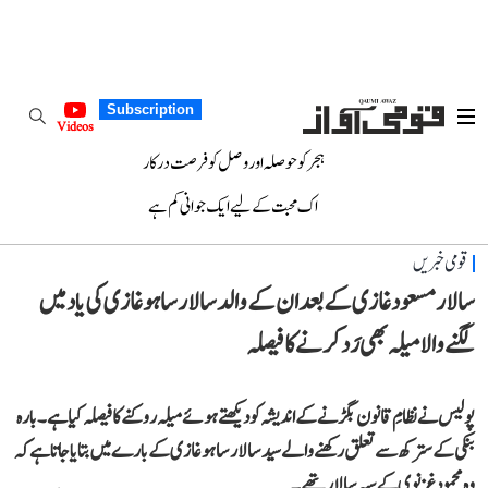
Subscription
Videos
ہجر کو حوصلہ اور وصل کو فرصت درکار
اک محبت کے لیے ایک جوانی کم ہے
قومی خبریں
سالار مسعود غازی کے بعد ان کے والد سالار ساہو غازی کی یاد میں
لگنے والا میلہ بھی رَد کرنے کا فیصلہ
پولیس نے نظامِ قانون بگڑنے کے اندیشہ کو دیکھتے ہوئے میلہ روکنے کا فیصلہ کیا ہے۔ بارہ
بنکی کے سترکھ سے تعلق رکھنے والے سید سالار ساہو غازی کے بارے میں بتایا جاتا ہے کہ
وہ محمود غزنوی کے سپہ سالار تھے۔