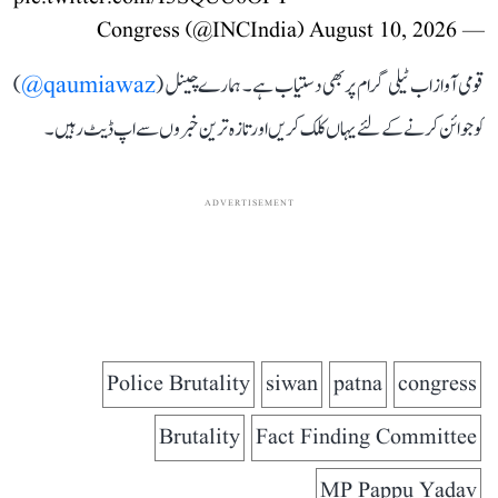
August 10, 2026
— Congress (@INCIndia)
قومی آواز اب ٹیلی گرام پر بھی دستیاب ہے۔ ہمارے چینل (
qaumiawaz@
)
کو جوائن کرنے کے لئے یہاں کلک کریں اور تازہ ترین خبروں سے اپ ڈیٹ رہیں۔
ADVERTISEMENT
Police Brutality
siwan
patna
congress
Brutality
Fact Finding Committee
MP Pappu Yadav