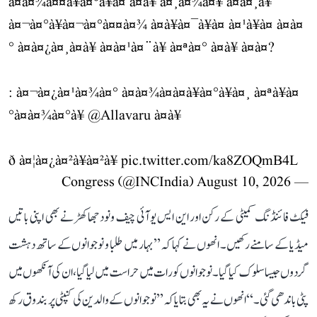
à¤à¤¾à¤¤à¥à¤°à¥à¤ à¤à¥ à¤¸à¤¾à¤¥ à¤à¤¸à¥
à¤¬à¤°à¥à¤¬à¤°à¤¤à¤¾ à¤à¥à¤¯à¥à¤ à¤¹à¥à¤ à¤à¤
° à¤à¤¿à¤¸à¤à¥ à¤à¤¹à¤¨à¥ à¤ªà¤° à¤à¥ à¤à¤?
: à¤¬à¤¿à¤¹à¤¾à¤° à¤à¤¾à¤à¤à¥à¤°à¥à¤¸ à¤ªà¥à¤
°à¤­à¤¾à¤°à¥
@Allavaru
à¤à¥
ð à¤¦à¤¿à¤²à¥à¤²à¥
pic.twitter.com/ka8ZOQmB4L
August 10, 2026
— Congress (@INCIndia)
فیکٹ فائنڈنگ کمیٹی کے رکن اور این ایس یو آئی چیف ونود جھاکھڑ نے بھی اپنی باتیں
میڈیا کے سامنے رکھیں۔ انھوں نے کہا کہ ’’بہار میں طلبا و نوجوانوں کے ساتھ دہشت
گردوں جیسا سلوک کیا گیا۔ نوجوانوں کو رات میں حراست میں لیا گیا، ان کی آنکھوں میں
پٹی باندھی گئی۔‘‘ انھوں نے یہ بھی بتایا کہ ’’نوجوانوں کے والدین کی کنپٹی پر بندوق رکھ