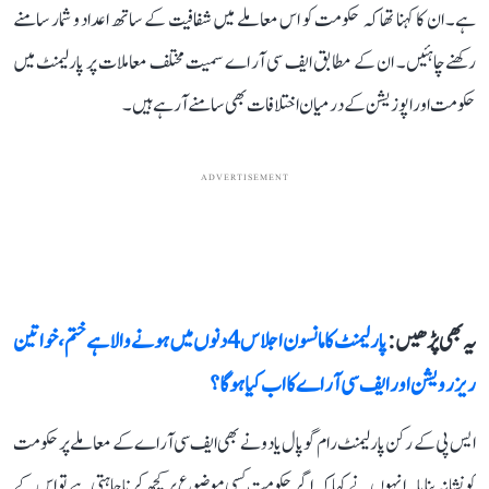
ہے۔ ان کا کہنا تھا کہ حکومت کو اس معاملے میں شفافیت کے ساتھ اعداد و شمار سامنے
رکھنے چاہئیں۔ ان کے مطابق ایف سی آر اے سمیت مختلف معاملات پر پارلیمنٹ میں
حکومت اور اپوزیشن کے درمیان اختلافات بھی سامنے آ رہے ہیں۔
ADVERTISEMENT
یہ بھی پڑھیں :
پارلیمنٹ کا مانسون اجلاس 4 دنوں میں ہونے والا ہے ختم، خواتین
ریزرویشن اور ایف سی آر اے کا اب کیا ہوگا؟
ایس پی کے رکن پارلیمنٹ رام گوپال یادو نے بھی ایف سی آر اے کے معاملے پر حکومت
کو نشانہ بنایا۔ انہوں نے کہا کہ اگر حکومت کسی موضوع پر کچھ کرنا چاہتی ہے تو اس کے