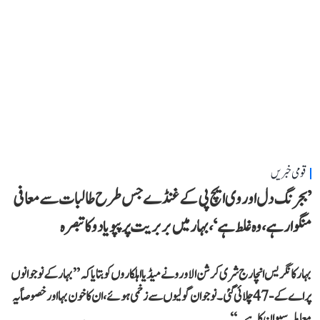
قومی خبریں
’بجرنگ دل اور وی ایچ پی کے غنڈے جس طرح طالبات سے معافی
منگوا رہے، وہ غلط ہے‘، بہار میں بربریت پر پپو یادو کا تبصرہ
بہار کانگریس انچارج شری کرشن الاورو نے میڈیا اہلکاروں کو بتایا کہ ’’بہار کے نوجوانوں
پر اے کے-47 چلائی گئی۔ نوجوان گولیوں سے زخمی ہوئے، ان کا خون بہا اور خصوصاً یہ
معاملہ سیوان کا ہے۔‘‘