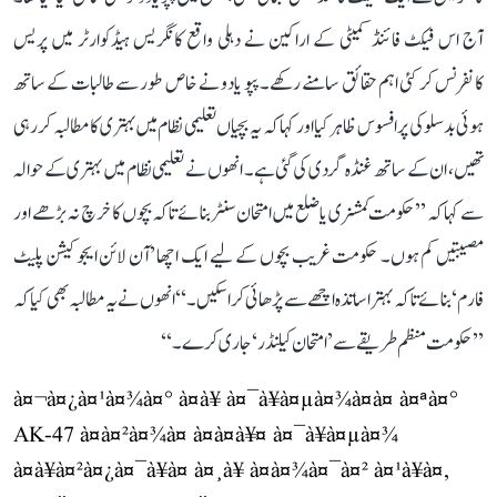
آج اس فیکٹ فائنڈ کمیٹی کے اراکین نے دہلی واقع کانگریس ہیڈکوارٹر میں پریس
کانفرنس کر کئی اہم حقائق سامنے رکھے۔ پپو یادو نے خاص طور سے طالبات کے ساتھ
ہوئی بدسلوکی پر افسوس ظاہر کیا اور کہا کہ یہ بچیاں تعلیمی نظام میں بہتری کا مطالبہ کر رہی
تھیں، ان کے ساتھ غنڈہ گردی کی گئی ہے۔ انھوں نے تعلیمی نظام میں بہتری کے حوالہ
سے کہا کہ ’’حکومت کمشنری یا ضلع میں امتحان سنٹر بنائے تاکہ بچوں کا خرچ نہ بڑھے اور
مصیبتیں کم ہوں۔ حکومت غریب بچوں کے لیے ایک اچھا ’آن لائن ایجوکیشن پلیٹ
فارم‘ بنائے تاکہ بہتر اساتذہ اچھے سے پڑھائی کرا سکیں۔‘‘ انھوں نے یہ مطالبہ بھی کیا کہ
’’حکومت منظم طریقے سے ’امتحان کیلنڈر‘ جاری کرے۔‘‘
à¤¬à¤¿à¤¹à¤¾à¤° à¤à¥ à¤¯à¥à¤µà¤¾à¤à¤ à¤ªà¤°
AK-47 à¤à¤²à¤¾à¤ à¤à¤à¥¤ à¤¯à¥à¤µà¤¾
à¤à¥à¤²à¤¿à¤¯à¥à¤ à¤¸à¥ à¤à¤¾à¤¯à¤² à¤¹à¥à¤,