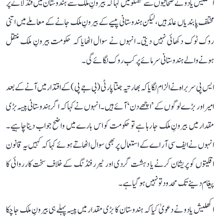
اکھلیش یادو نے صحافیوں سے گفتگو میں کہا کہ بیرونِ ملک سے ہندوستان میں فنڈ لانے پر
مختلف پابندیاں عائد ہیں، لیکن ہندوستانی پیسے کے بیرونِ ملک جانے کے معاملے میں اتنی
روک ٹوک دکھائی نہیں دیتی۔ انہوں نے سوال اٹھایا کہ حکومت بیرونِ ملک منتقل
ہونے والے ہندوستانی سرمائے پر کب روک لگائے گی۔
ایس پی سربراہ نے الزام لگایا کہ بھارتیہ جنتا پارٹی (بی جے پی) کے اقتدار میں آنے کے بعد
امیر اور بڑے لوگوں کے ’اچھے دن‘ آئے ہیں۔ انہوں نے کہا کہ اگر ہندوستانی پیسہ بڑی
مقدار میں بیرونِ ملک جا رہا ہے تو حکومت کو اس بارے میں واضح جواب دینا چاہیے۔
انہوں نے ایف سی آر اے کے استعمال پر بھی سوال اٹھاتے ہوئے کہا کہ کہیں یہ قانون
اقلیتوں کو پریشان کرنے یا دہشت گردی اور ٹیرر فنڈنگ کے خلاف سخت کارروائی کا
پیغام دینے تک محدود تو نہیں ہو گیا ہے۔
اکھلیش یادو نے دعویٰ کیا کہ ہندوستان کا بڑی مقدار میں پیسہ پہلے ہی بیرونِ ملک جا چکا