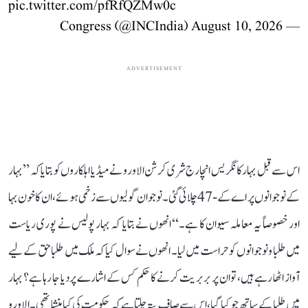
pic.twitter.com/pfRfQZMw0c
August 10, 2026
— Congress (@INCIndia)
ADVERTISEMENT
اس سے قبل بہار کانگریس انچارج شری کرشن الاورو نے میڈیا اہلکاروں کو بتایا کہ ’’بہار
کے نوجوانوں پر اے کے-47 چلائی گئی۔ نوجوان گولیوں سے زخمی ہوئے، ان کا خون بہا
اور خصوصاً یہ معاملہ سیوان کا ہے۔‘‘ انھوں نے بتایا کہ بہار پولیس نے پوری ریاست
میں طلبا و نوجوانوں کو حراست میں لیا۔ انھوں نے سوال کیا کہ ملک میں طلبا حق کے لیے
آواز اٹھا رہے ہیں، تو ان پر بربریت کرنے کا حکم کس کے اشارے پر دیا جا رہا ہے؟ بہار
میں طلبا کے ساتھ جو کیا گیا، اس سے صاف پتہ چلتا ہے کہ حکومت کی کیا منشا تھی۔ الاورو