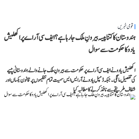
قومی خبریں
ہندوستان کا کتنا پیسہ بیرونِ ملک جا رہا ہے؟ ایف سی آر اے پر اکھلیش
یادو کا حکومت سے سوال
اکھلیش یادو نے ایف سی آر اے پر حکومت سے بیرونِ ملک جانے والے ہندوستانی پیسے
کی تفصیل مانگی۔ جبکہ ڈمپل یادو نے آر ایس ایس سمیت تمام تنظیموں پر قانون یکساں اور
شفاف طریقے سے نافذ کرنے کا مطالبہ کیا