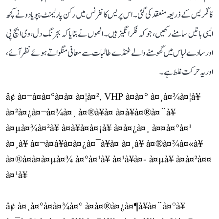
کانگریس کے ذریعہ منعقد کی گئی۔ اس پریس کانفرنس میں رکن پارلیمنٹ پپو یادو نے کچھ
ایسی باتیں سامنے رکھیں، جو کہ فکر انگیز ہیں۔ انھوں نے بتایا کہ بجرنگ دل، وی ایچ پی
اور سادے لباس میں گھومنے والے غنڈے طالبات سے معافی منگواتے ہوئے نظر آئے،
اور یہ حرکت غلط ہے۔
â¢ à¤¬à¤à¤°à¤à¤ à¤¦à¤², VHP à¤à¤° à¤¸à¤¾à¤¦à¥
à¤²à¤¿à¤¬à¤¾à¤¸ à¤®à¥à¤ à¤à¥à¤®à¤¨à¥
à¤µà¤¾à¤²à¥ à¤à¥à¤à¤¡à¥ à¤à¤¿à¤¸ à¤¤à¤°à¤¹
à¤¸à¥ à¤¬à¤à¥à¤à¤¿à¤¯à¥à¤ à¤¸à¥ à¤®à¤¾à¤«à¥
à¤®à¤à¤à¤µà¤¾ à¤°à¤¹à¥ à¤¹à¥à¤- à¤µà¥ à¤à¤²à¤¤
à¤¹à¥
â¢ à¤¸à¤°à¤à¤¾à¤° à¤à¤®à¤¿à¤¶à¥à¤¨à¤°à¥