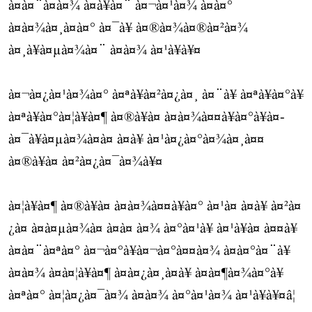
à¤à¤¨à¤à¤¾ à¤à¥à¤¨ à¤¬à¤¹à¤¾ à¤à¤°
à¤à¤¾à¤¸à¤à¤° à¤¯à¥ à¤®à¤¾à¤®à¤²à¤¾
à¤¸à¥à¤µà¤¾à¤¨ à¤à¤¾ à¤¹à¥à¥¤
à¤¬à¤¿à¤¹à¤¾à¤° à¤ªà¥à¤²à¤¿à¤¸ à¤¨à¥ à¤ªà¥à¤°à¥
à¤ªà¥à¤°à¤¦à¥à¤¶ à¤®à¥à¤ à¤à¤¾à¤¤à¥à¤°à¥à¤-
à¤¯à¥à¤µà¤¾à¤à¤ à¤à¥ à¤¹à¤¿à¤°à¤¾à¤¸à¤¤
à¤®à¥à¤ à¤²à¤¿à¤¯à¤¾à¥¤
à¤¦à¥à¤¶ à¤®à¥à¤ à¤à¤¾à¤¤à¥à¤° à¤¹à¤ à¤à¥ à¤²à¤
¿à¤ à¤à¤µà¤¾à¤ à¤à¤ à¤¾ à¤°à¤¹à¥ à¤¹à¥à¤ à¤¤à¥
à¤à¤¨à¤ªà¤° à¤¬à¤°à¥à¤¬à¤°à¤¤à¤¾ à¤à¤°à¤¨à¥
à¤à¤¾ à¤à¤¦à¥à¤¶ à¤à¤¿à¤¸à¤à¥ à¤à¤¶à¤¾à¤°à¥
à¤ªà¤° à¤¦à¤¿à¤¯à¤¾ à¤à¤¾ à¤°à¤¹à¤¾ à¤¹à¥à¥¤â¦