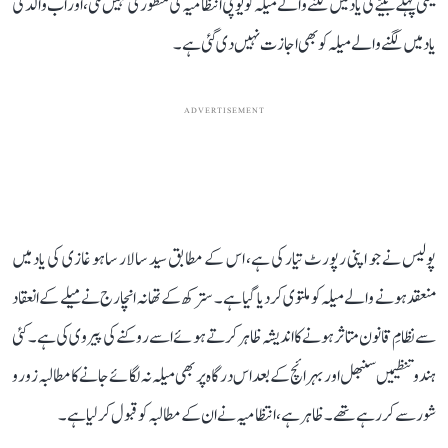
یعنی پہلے بیٹے کی یاد میں لگنے والے میلہ کو یوپی انتظامیہ کی منظوری نہیں ملی، اور اب والد کی
یاد میں لگنے والے میلہ کو بھی اجازت نہیں دی گئی ہے۔
ADVERTISEMENT
پولیس نے جو اپنی رپورٹ تیار کی ہے، اس کے مطابق سید سالار ساہو غازی کی یاد میں
منعقد ہونے والے میلہ کو ملتوی کر دیا گیا ہے۔ سترکھ کے تھانہ انچارج نے میلے کے انعقاد
سے نظامِ قانون متاثر ہونے کا اندیشہ ظاہر کرتے ہوئے اسے روکنے کی پیروی کی ہے۔ کئی
ہندو تنظیمیں سنبھل اور بہرائچ کے بعد اس درگاہ پر بھی میلہ نہ لگائے جانے کا مطالبہ زور و
شور سے کر رہے تھے۔ ظاہر ہے، انتظامیہ نے ان کے مطالبہ کو قبول کر لیا ہے۔