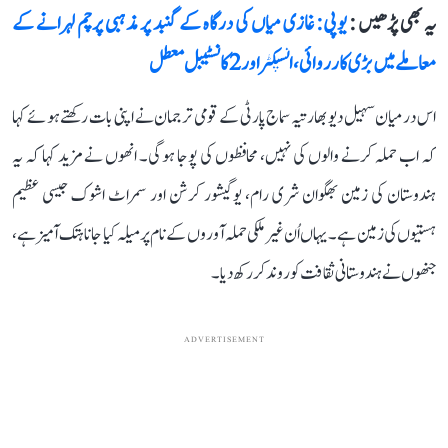
یہ بھی پڑھیں :
یوپی: غازی میاں کی درگاہ کے گنبد پر مذہبی پرچم لہرانے کے
معاملے میں بڑی کارروائی، انسپکٹر اور 2 کانسٹیبل معطل
اس درمیان سہیل دیو بھارتیہ سماج پارٹی کے قومی ترجمان نے اپنی بات رکھتے ہوئے کہا
کہ اب حملہ کرنے والوں کی نہیں، محافظوں کی پوجا ہوگی۔ انھوں نے مزید کہا کہ یہ
ہندوستان کی زمین بھگوان شری رام، یوگیشور کرشن اور سمراٹ اشوک جیسی عظیم
ہستیوں کی زمین ہے۔ یہاں اُن غیر ملکی حملہ آوروں کے نام پر میلہ کیا جانا ہتک آمیز ہے،
جنھوں نے ہندوستانی ثقافت کو روند کر رکھ دیا۔
ADVERTISEMENT