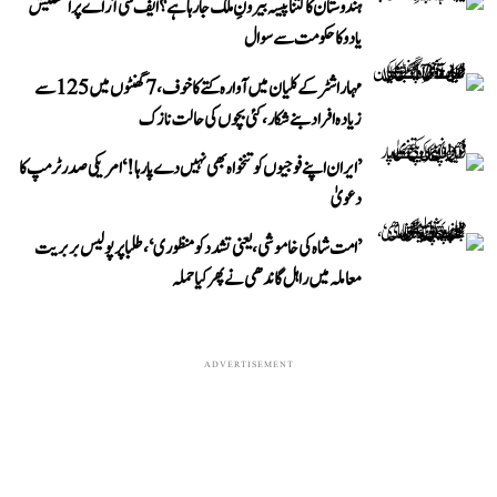
ہندوستان کا کتنا پیسہ بیرونِ ملک جا رہا ہے؟ ایف سی آر اے پر اکھلیش
یادو کا حکومت سے سوال
مہاراشٹر کے کلیان میں آوارہ کتے کا خوف، 7 گھنٹوں میں 125 سے
زیادہ افراد بنے شکار، کئی بچوں کی حالت نازک
’ایران اپنے فوجیوں کو تنخواہ بھی نہیں دے پا رہا!‘ امریکی صدر ٹرمپ کا
دعویٰ
’امت شاہ کی خاموشی، یعنی تشدد کو منظوری‘، طلبا پر پولیس بربریت
معاملہ میں راہل گاندھی نے پھر کیا حملہ
ADVERTISEMENT