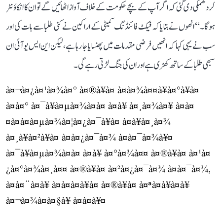
کر دھمکی دی گئی کہ اگر آپ کے بچے حکومت کے خلاف آواز اٹھائیں گے تو ان کا انکاؤنٹر
ہوگا۔‘‘ انھوں نے بتایا کہ فیکٹ فائنڈنگ کمیٹی کے اراکین نے کئی طلبا سے بات کی اور
سب نے یہی کہا کہ انھیں فرضی مقدمات میں پھنسایا جا رہا ہے، لیکن این ایس یو آئی ان
سبھی طلبا کے ساتھ کھڑی ہے اور ان کی جنگ لڑتی رہے گی۔
à¤¬à¤¿à¤¹à¤¾à¤° à¤®à¥à¤ à¤à¤¾à¤¤à¥à¤°à¥à¤
à¤à¤° à¤¯à¥à¤µà¤¾à¤à¤ à¤à¥ à¤¸à¤¾à¤¥ à¤à¤
¤à¤à¤à¤µà¤¾à¤¦à¤¿à¤¯à¥à¤ à¤à¥à¤¸à¤¾
à¤¸à¥à¤²à¥à¤ à¤à¤¿à¤¯à¤¾ à¤à¤¯à¤¾à¥¤
à¤¯à¥à¤µà¤¾à¤à¤ à¤à¥ à¤°à¤¾à¤¤ à¤®à¥à¤ à¤¹à¤
¿à¤°à¤¾à¤¸à¤¤ à¤®à¥à¤ à¤²à¤¿à¤¯à¤¾ à¤à¤¯à¤¾,
à¤à¤¨à¤à¥ à¤à¤à¤à¥à¤ à¤®à¥à¤ à¤ªà¤à¥à¤à¥
à¤¬à¤¾à¤à¤§à¥ à¤à¤à¥¤