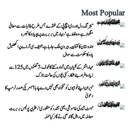
Most Popular
’بجرنگ دل اور وی ایچ پی کے غنڈے جس طرح طالبات سے معافی
منگوا رہے، وہ غلط ہے‘، بہار میں بربریت پر پپو یادو کا تبصرہ
ہندوستان کا کتنا پیسہ بیرونِ ملک جا رہا ہے؟ ایف سی آر اے پر اکھلیش
یادو کا حکومت سے سوال
مہاراشٹر کے کلیان میں آوارہ کتے کا خوف، 7 گھنٹوں میں 125 سے
زیادہ افراد بنے شکار، کئی بچوں کی حالت نازک
’ایران اپنے فوجیوں کو تنخواہ بھی نہیں دے پا رہا!‘ امریکی صدر ٹرمپ کا
دعویٰ
’امت شاہ کی خاموشی، یعنی تشدد کو منظوری‘، طلبا پر پولیس بربریت
معاملہ میں راہل گاندھی نے پھر کیا حملہ