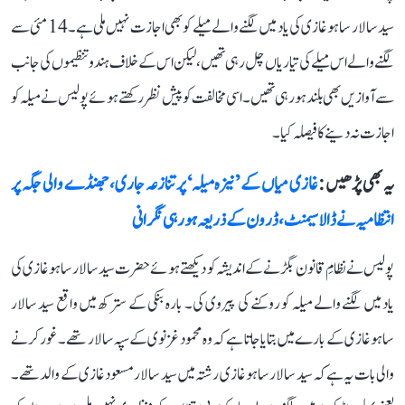
سید سالار ساہو غازی کی یاد میں لگنے والے میلے کو بھی اجازت نہیں ملی ہے۔ 14 مئی سے
لگنے والے اس میلے کی تیاریاں چل رہی تھیں، لیکن اس کے خلاف ہندو تنظیموں کی جانب
سے آوازیں بھی بلند ہو رہی تھیں۔ اسی مخالفت کو پیش نظر رکھتے ہوئے پولیس نے میلہ کو
اجازت نہ دینے کا فیصلہ کیا۔
یہ بھی پڑھیں :
غازی میاں کے ’نیزہ میلہ‘ پر تنازعہ جاری، جھنڈے والی جگہ پر
انتظامیہ نے ڈالا سیمنٹ، ڈرون کے ذریعہ ہو رہی نگرانی
پولیس نے نظامِ قانون بگڑنے کے اندیشہ کو دیکھتے ہوئے حضرت سید سالار ساہو غازی کی
یاد میں لگنے والے میلہ کو روکنے کی پیروی کی۔ بارہ بنکی کے سترکھ میں واقع سید سالار
ساہو غازی کے بارے میں بتایا جاتا ہے کہ وہ محمود غزنوی کے سپہ سالار تھے۔ غور کرنے
والی بات یہ ہے کہ سید سالار ساہو غازی رشتہ میں سید سالار مسعود غازی کے والد تھے۔