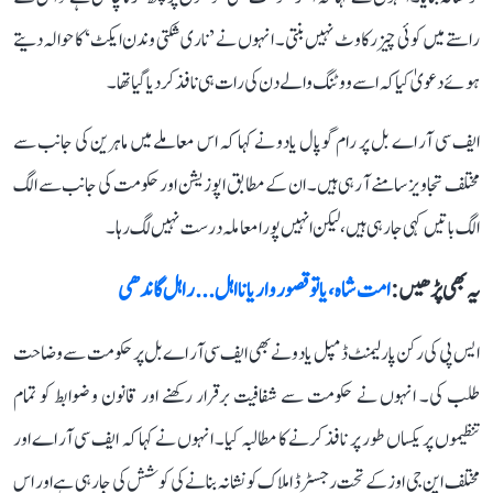
راستے میں کوئی چیز رکاوٹ نہیں بنتی۔ انہوں نے ’ناری شکتی وندن ایکٹ‘ کا حوالہ دیتے
ہوئے دعویٰ کیا کہ اسے ووٹنگ والے دن کی رات ہی نافذ کر دیا گیا تھا۔
ایف سی آر اے بل پر رام گوپال یادو نے کہا کہ اس معاملے میں ماہرین کی جانب سے
مختلف تجاویز سامنے آ رہی ہیں۔ ان کے مطابق اپوزیشن اور حکومت کی جانب سے الگ
الگ باتیں کہی جا رہی ہیں، لیکن انہیں پورا معاملہ درست نہیں لگ رہا۔
یہ بھی پڑھیں :
امت شاہ، یا تو قصوروار یا نااہل... راہل گاندھی
ایس پی کی رکن پارلیمنٹ ڈمپل یادو نے بھی ایف سی آر اے بل پر حکومت سے وضاحت
طلب کی۔ انہوں نے حکومت سے شفافیت برقرار رکھنے اور قانون و ضوابط کو تمام
تنظیموں پر یکساں طور پر نافذ کرنے کا مطالبہ کیا۔ انہوں نے کہا کہ ایف سی آر اے اور
مختلف این جی اوز کے تحت رجسٹرڈ املاک کو نشانہ بنانے کی کوشش کی جا رہی ہے اور اس