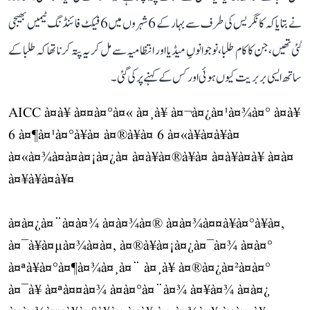
نے بتایا کہ کانگریس کی طرف سے بہار کے 6 شہروں میں 6 فیکٹ فائنڈنگ ٹیمیں بھیجی
گئی تھیں، جن کا کام طلبا، نوجوانوںِ میڈیا اور انتظامیہ سے مل کر یہ پتہ کرنا تھا کہ طلبا کے
ساتھ ایسی بربریت کیوں ہوئی اور کس کے کہنے پر کی گئی۔
AICC à¤à¥ à¤¤à¤°à¤« à¤¸à¥ à¤¬à¤¿à¤¹à¤¾à¤° à¤à¥
6 à¤¶à¤¹à¤°à¥à¤ à¤®à¥à¤ 6 à¤«à¥à¤à¥à¤
à¤«à¤¾à¤à¤à¤¡à¤¿à¤ à¤à¥à¤®à¥à¤ à¤­à¥à¤à¥ à¤à¤
à¤¥à¥à¤à¥¤
à¤à¤¿à¤¨à¤à¤¾ à¤à¤¾à¤® à¤à¤¾à¤¤à¥à¤°à¥à¤,
à¤¯à¥à¤µà¤¾à¤à¤, à¤®à¥à¤¡à¤¿à¤¯à¤¾ à¤à¤°
à¤ªà¥à¤°à¤¶à¤¾à¤¸à¤¨ à¤¸à¥ à¤®à¤¿à¤²à¤à¤°
à¤¯à¥ à¤ªà¤¤à¤¾ à¤à¤°à¤¨à¤¾ à¤¥à¤¾ à¤à¤¿