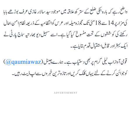
واضح رہے کہ بارہ بنکی ضلع کے سترکھ علاقہ میں موجود سید سالار غازی عرف بوڑھے بابا
کی مزار پر 14 سے 18 مئی تک مجوزہ میلہ اور عرس کو انتظامیہ کے ذریعہ نظامِ امن بحال
رکھنے کی کوششوں کے تحت منسوخ کیا گیا ہے۔ اسے سہیل دیو بھارتیہ سماج پارٹی نے
ایک بہتر اور قابل استقبال قدم بتایا ہے۔
قومی آواز اب ٹیلی گرام پر بھی دستیاب ہے۔ ہمارے چینل (
qaumiawaz@
)
کو جوائن کرنے کے لئے یہاں کلک کریں اور تازہ ترین خبروں سے اپ ڈیٹ رہیں۔
ADVERTISEMENT