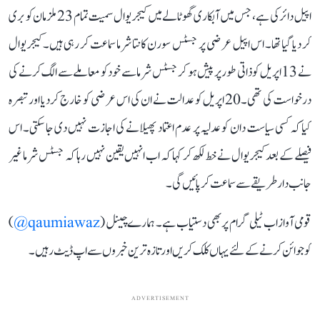
اپیل دائر کی ہے، جس میں آبکاری گھوٹالے میں کیجریوال سمیت تمام 23 ملزمان کو بری
کر دیا گیا تھا۔ اس اپیل عرضی پر جسٹس سورن کانتا شرما سماعت کر رہی ہیں۔ کیجریوال
نے 13 اپریل کو ذاتی طور پر پیش ہو کر جسٹس شرما سے خود کو معاملے سے الگ کرنے کی
درخواست کی تھی۔ 20 اپریل کو عدالت نے ان کی اس عرضی کو خارج کر دیا اور تبصرہ
کیا کہ کسی سیاست دان کو عدلیہ پر عدم اعتماد پھیلانے کی اجازت نہیں دی جا سکتی۔ اس
فیصلے کے بعد کیجریوال نے خط لکھ کر کہا کہ اب انہیں یقین نہیں رہا کہ جسٹس شرما غیر
جانب دار طریقے سے سماعت کر پائیں گی۔
قومی آواز اب ٹیلی گرام پر بھی دستیاب ہے۔ ہمارے چینل (
qaumiawaz@
)
کو جوائن کرنے کے لئے یہاں کلک کریں اور تازہ ترین خبروں سے اپ ڈیٹ رہیں۔
ADVERTISEMENT