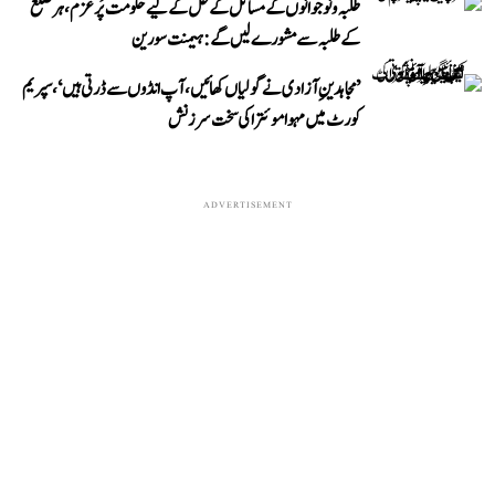
طلبہ و نوجوانوں کے مسائل کے حل کے لیے حکومت پُرعزم، ہر ضلع
کے طلبہ سے مشورے لیں گے: ہیمنت سورین
’مجاہدینِ آزادی نے گولیاں کھائیں، آپ انڈوں سے ڈرتی ہیں‘، سپریم
کورٹ میں مہوا موئترا کی سخت سرزنش
ADVERTISEMENT