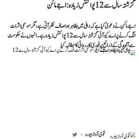
گزشتہ سال سے 12 پوائنٹس زیادہ: اجے ماکن
اجے ماکن نے دعویٰ کیا ہے کہ دہلی میں بظاہر ہوا صاف نظر آتی ہے، مگر موسمی اثرات
الگ کرنے پر اے کیو آئی گزشتہ سال سے 12 پوائنٹس زیادہ ہے۔ انہوں نے حکومت
سے آلودگی کے ذرائع پر فوری کارروائی کا مطالبہ کیا
قومی آواز بیورو