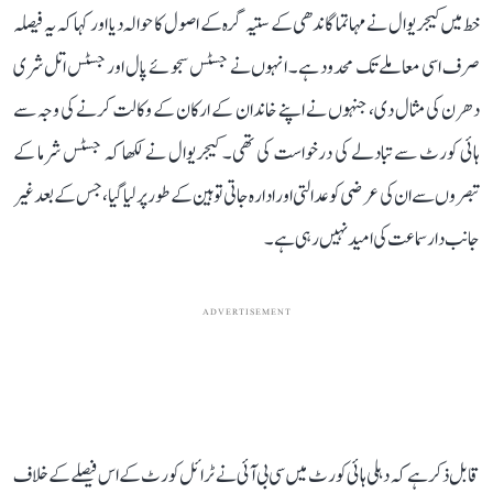
خط میں کیجریوال نے مہاتما گاندھی کے ستیہ گرہ کے اصول کا حوالہ دیا اور کہا کہ یہ فیصلہ
صرف اسی معاملے تک محدود ہے۔ انہوں نے جسٹس سجوئے پال اور جسٹس اتل شری
دھرن کی مثال دی، جنہوں نے اپنے خاندان کے ارکان کے وکالت کرنے کی وجہ سے
ہائی کورٹ سے تبادلے کی درخواست کی تھی۔ کیجریوال نے لکھا کہ جسٹس شرما کے
تبصروں سے ان کی عرضی کو عدالتی اور ادارہ جاتی توہین کے طور پر لیا گیا، جس کے بعد غیر
جانب دار سماعت کی امید نہیں رہی ہے۔
ADVERTISEMENT
قابل ذکر ہے کہ دہلی ہائی کورٹ میں سی بی آئی نے ٹرائل کورٹ کے اس فیصلے کے خلاف