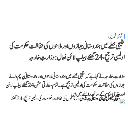
قومی خبریں
خلیجی خطے میں ہندوستانی جہازوں اور ملاحوں کی حفاظت حکومت کی
اولین ترجیح، 24 گھنٹے ہیلپ لائن فعال: وزارتِ خارجہ
وزارتِ خارجہ نے کہا ہے کہ خلیجی خطے میں ہندوستانی ملاحوں اور ہندوستانی پرچم والے
جہازوں کی حفاظت حکومت کی اولین ترجیح ہے۔ تمام سفارتی مشن 24 گھنٹے ہیلپ لائن
اور مقامی حکام کے ساتھ رابطے میں ہیں