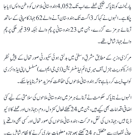
پارلیمنٹ کو بتایا کہ خلیجی خطے سے اب تک 4,052 ہندوستانی ملاحوں کو وطن واپس لایا جا
چکا ہے۔ انہوں نے کہا کہ 3 اگست تک ہندوستان آنے والے 62 جہاز کامیابی کے ساتھ
آبنائے ہرمز سے گزرے، جن میں 23 ہندوستانی پرچم والے جبکہ 39 غیر ملکی پرچم
والے جہاز شامل تھے۔
مرکزی وزیر کے مطابق مشرقِ وسطیٰ میں بدلتی ہوئی سکیورٹی صورتحال کے پیشِ نظر
ڈائریکٹوریٹ جنرل آف میری ٹائم ایڈمنسٹریشن (ڈی جی ایم اے) مسلسل اپنی ایڈوائزری
کو اپ ڈیٹ کر رہا ہے تاکہ ہندوستانی ملاحوں کی حفاظت کو مزید مؤثر بنایا جا سکے۔
انہوں نے بتایا کہ حکومت نے آبنائے ہرمز میں ہندوستانی ملاحوں کی سلامتی کے لیے کئی
اضافی اقدامات بھی کیے ہیں، جن میں 24 گھنٹے فعال کنٹرول روم، جہازوں اور عملے کا لائیو
ڈیٹا بیس، جہازوں کی نقل و حرکت، ہندوستانی ملاحوں کی صورتحال اور کسی بھی واقعے یا
جانی نقصان سے متعلق ہر 24 گھنٹے بعد تازہ معلومات جاری کرنے کا نظام شامل ہے۔