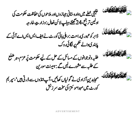
خلیجی خطے میں ہندوستانی جہازوں اور ملاحوں کی حفاظت حکومت کی
اولین ترجیح، 24 گھنٹے ہیلپ لائن فعال: وزارتِ خارجہ
ڈابر کو عبوری راحت: دہلی ہائی کورٹ نے ایف ایس ایس اے آئی کے
پابندی والے حکم پر لگائی روک
طلبہ و نوجوانوں کے مسائل کے حل کے لیے حکومت پُرعزم، ہر ضلع
کے طلبہ سے مشورے لیں گے: ہیمنت سورین
’مجاہدینِ آزادی نے گولیاں کھائیں، آپ انڈوں سے ڈرتی ہیں‘، سپریم
کورٹ میں مہوا موئترا کی سخت سرزنش
ADVERTISEMENT