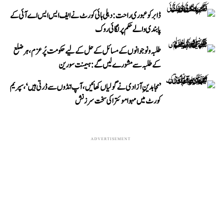
ڈابر کو عبوری راحت: دہلی ہائی کورٹ نے ایف ایس ایس اے آئی کے
پابندی والے حکم پر لگائی روک
طلبہ و نوجوانوں کے مسائل کے حل کے لیے حکومت پُرعزم، ہر ضلع
کے طلبہ سے مشورے لیں گے: ہیمنت سورین
’مجاہدینِ آزادی نے گولیاں کھائیں، آپ انڈوں سے ڈرتی ہیں‘، سپریم
کورٹ میں مہوا موئترا کی سخت سرزنش
ADVERTISEMENT