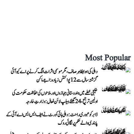
Most Popular
دہلی کی ہوا بظاہر صاف، مگر موسمی اثرات الگ کرنے پر اے کیو آئی
گزشتہ سال سے 12 پوائنٹس زیادہ: اجے ماکن
خلیجی خطے میں ہندوستانی جہازوں اور ملاحوں کی حفاظت حکومت کی
اولین ترجیح، 24 گھنٹے ہیلپ لائن فعال: وزارتِ خارجہ
ڈابر کو عبوری راحت: دہلی ہائی کورٹ نے ایف ایس ایس اے آئی کے
پابندی والے حکم پر لگائی روک