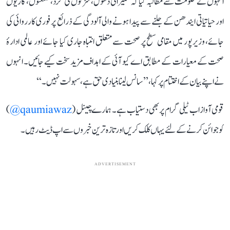
انہوں نے حکومت سے مطالبہ کیا کہ تعمیراتی دھول، سڑکوں کی گرد، صنعتوں، گاڑیوں
اور حیاتیاتی ایندھن کے جلنے سے پیدا ہونے والی آلودگی کے ذرائع پر فوری کارروائی کی
جائے، وزیرپور میں مقامی سطح پر صحت سے متعلق انتباہ جاری کیا جائے اور عالمی ادارۂ
صحت کے معیارات کے مطابق اے کیو آئی کے اہداف مزید سخت کیے جائیں۔ انہوں
نے اپنے بیان کے اختتام پر کہا، ’’سانس لینا بنیادی حق ہے، سہولت نہیں۔‘‘
قومی آواز اب ٹیلی گرام پر بھی دستیاب ہے۔ ہمارے چینل (
qaumiawaz@
)
کو جوائن کرنے کے لئے یہاں کلک کریں اور تازہ ترین خبروں سے اپ ڈیٹ رہیں۔
ADVERTISEMENT