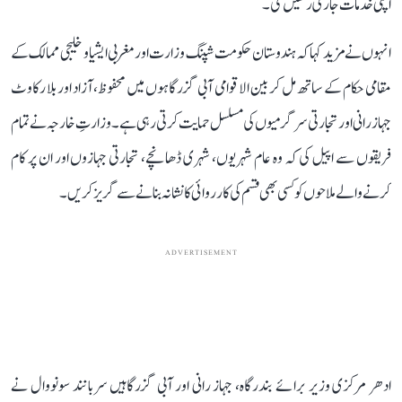
اپنی خدمات جاری رکھیں گی۔
انہوں نے مزید کہا کہ ہندوستان حکومت شپنگ وزارت اور مغربی ایشیا و خلیجی ممالک کے
مقامی حکام کے ساتھ مل کر بین الاقوامی آبی گزرگاہوں میں محفوظ، آزاد اور بلا رکاوٹ
جہاز رانی اور تجارتی سرگرمیوں کی مسلسل حمایت کرتی رہی ہے۔ وزارتِ خارجہ نے تمام
فریقوں سے اپیل کی کہ وہ عام شہریوں، شہری ڈھانچے، تجارتی جہازوں اور ان پر کام
کرنے والے ملاحوں کو کسی بھی قسم کی کارروائی کا نشانہ بنانے سے گریز کریں۔
ADVERTISEMENT
ادھر مرکزی وزیر برائے بندرگاہ، جہاز رانی اور آبی گزرگاہیں سربانند سونووال نے