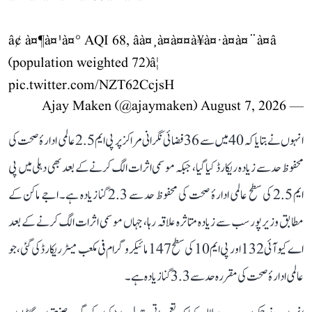
â¢ à¤¶à¤¹à¤° AQI 68, âà¤¸à¤à¤¤à¥à¤·à¤à¤¨à¤â
(population weighted 72)â¦
pic.twitter.com/NZT62CcjsH
August 7, 2026
— Ajay Maken (@ajaymaken)
انہوں نے بتایا کہ 40 میں سے 36 فضائی نگرانی مراکز پر پی ایم 2.5 عالمی ادارۂ صحت کی
محفوظ حد سے زیادہ ریکارڈ کیا گیا، جبکہ موسمی اثرات الگ کرنے کے بعد بھی دہلی میں پی
ایم 2.5 کی سطح عالمی ادارۂ صحت کی محفوظ حد سے 2.3 گنا زیادہ ہے۔ اجے ماکن کے
مطابق وزیرپور سب سے زیادہ متاثرہ علاقہ رہا، جہاں موسمی اثرات الگ کرنے کے بعد
اے کیو آئی 132 اور پی ایم 10 کی سطح 147 مائیکروگرام فی مکعب میٹر ریکارڈ کی گئی، جو
عالمی ادارۂ صحت کی مقررہ حد سے 3.3 گنا زیادہ ہے۔