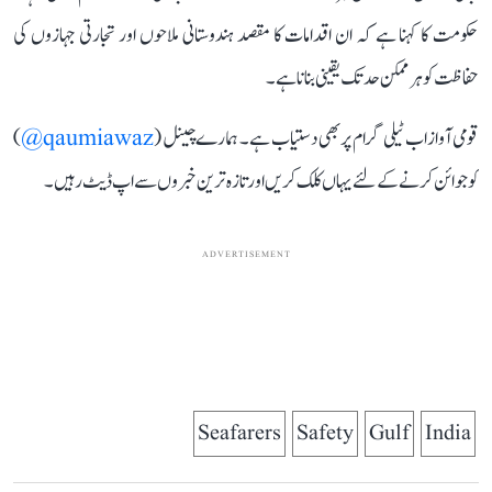
حکومت کا کہنا ہے کہ ان اقدامات کا مقصد ہندوستانی ملاحوں اور تجارتی جہازوں کی
حفاظت کو ہر ممکن حد تک یقینی بنانا ہے۔
قومی آواز اب ٹیلی گرام پر بھی دستیاب ہے۔ ہمارے چینل (
qaumiawaz@
)
کو جوائن کرنے کے لئے یہاں کلک کریں اور تازہ ترین خبروں سے اپ ڈیٹ رہیں۔
ADVERTISEMENT
Seafarers
Safety
Gulf
India