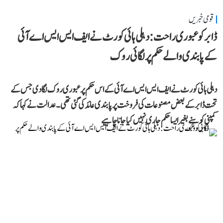
قومی خبریں
ڈابر کو عبوری راحت: دہلی ہائی کورٹ نے ایف ایس ایس اے آئی
کے پابندی والے حکم پر لگائی روک
دہلی ہائی کورٹ نے ایف ایس ایس اے آئی کے اس حکم پر عبوری روک لگا دی جس کے
تحت ڈابر کے بعض مصنوعات کی فروخت پر پابندی عائد کی گئی تھی۔ عدالت نے کہا کہ
کمپنی کو سنے بغیر ایسا حکم جاری نہیں کیا جانا چاہیے