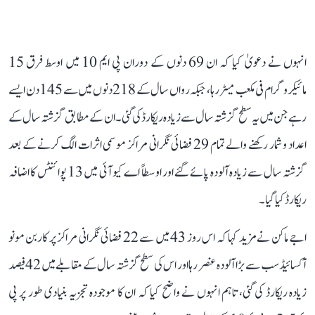
انہوں نے دعویٰ کیا کہ ان 69 دنوں کے دوران پی ایم 10 میں اوسط فرق 15
مائیکروگرام فی مکعب میٹر رہا، جبکہ رواں سال کے 218 دنوں میں سے 145 دن ایسے
رہے جن میں یہ سطح گزشتہ سال سے زیادہ ریکارڈ کی گئی۔ ان کے مطابق گزشتہ سال کے
اعداد و شمار رکھنے والے تمام 29 فضائی نگرانی مراکز موسمی اثرات الگ کرنے کے بعد
گزشتہ سال سے زیادہ آلودہ پائے گئے اور اوسطاً اے کیو آئی میں 13 پوائنٹس کا اضافہ
ریکارڈ کیا گیا۔
اجے ماکن نے مزید کہا کہ اس روز 43 میں سے 22 فضائی نگرانی مراکز پر کاربن مونو
آکسائیڈ سب سے بڑا آلودہ عنصر رہا اور اس کی سطح گزشتہ سال کے مقابلے میں 42 فیصد
زیادہ ریکارڈ کی گئی، تاہم انہوں نے واضح کیا کہ ان کا موجودہ تجزیہ بنیادی طور پر پی