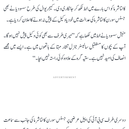
کانتا شرما کو اس بارے میں خط لکھ کر جانکاری دی۔ کیجریوال کی طرح سسودیا نے بھی
جسٹس سورن کانتا شرما کی عدالت میں خود یا وکیل کے پیش نہ ہونے کا اعلان کر دیا ہے۔
منیش سسودیا نے خط میں لکھا ہے کہ ’’میری طرف سے بھی کوئی وکیل پیش نہیں ہوگا۔
آپ کے بچوں کا مستقبل سالیسٹر جنرل تشار مہتا کے ہاتھوں میں ہے۔ ایسے میں مجھے
انصاف کی امید نہیں ہے۔ ستیہ گرہ کے علاوہ کوئی راستہ نہیں بچا۔‘‘
ADVERTISEMENT
دوسری طرف سی بی آئی کی اپیل عرضی پر جسٹس سورن کانتا شرما کی جانب سے سماعت