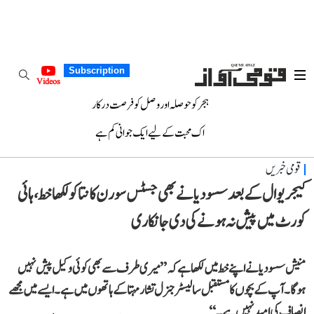
Subscription
Videos
ہجر کو حوصلہ اور وصل کو فرصت درکار
اک محبت کے لیے ایک جوانی کم ہے
قومی خبریں
کیجریوال کے بعد سسودیا نے بھی جسٹس سورن کانتا کو لکھا خط، ہائی
کورٹ میں پیش نہ ہونے کی دی جانکاری
منیش سسودیا نے اپنے خط میں لکھا ہے کہ ’’میری طرف سے بھی کوئی وکیل پیش نہیں
ہوگا۔ آپ کے بچوں کا مستقبل سالیسٹر جنرل تشار مہتا کے ہاتھوں میں ہے۔ ایسے میں مجھے
انصاف کی امید نہیں ہے۔‘‘