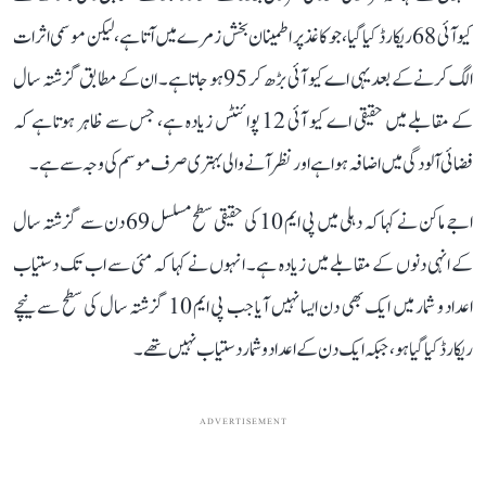
کیو آئی 68 ریکارڈ کیا گیا، جو کاغذ پر اطمینان بخش زمرے میں آتا ہے، لیکن موسمی اثرات
الگ کرنے کے بعد یہی اے کیو آئی بڑھ کر 95 ہو جاتا ہے۔ ان کے مطابق گزشتہ سال
کے مقابلے میں حقیقی اے کیو آئی 12 پوائنٹس زیادہ ہے، جس سے ظاہر ہوتا ہے کہ
فضائی آلودگی میں اضافہ ہوا ہے اور نظر آنے والی بہتری صرف موسم کی وجہ سے ہے۔
اجے ماکن نے کہا کہ دہلی میں پی ایم 10 کی حقیقی سطح مسلسل 69 دن سے گزشتہ سال
کے انہی دنوں کے مقابلے میں زیادہ ہے۔ انہوں نے کہا کہ مئی سے اب تک دستیاب
اعداد و شمار میں ایک بھی دن ایسا نہیں آیا جب پی ایم 10 گزشتہ سال کی سطح سے نیچے
ریکارڈ کیا گیا ہو، جبکہ ایک دن کے اعداد و شمار دستیاب نہیں تھے۔
ADVERTISEMENT