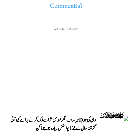
Comment(s)
ADVERTISEMENT
دہلی کی ہوا بظاہر صاف، مگر موسمی اثرات الگ کرنے پر اے کیو آئی
گزشتہ سال سے 12 پوائنٹس زیادہ: اجے ماکن