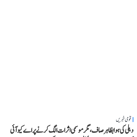
قومی خبریں
دہلی کی ہوا بظاہر صاف، مگر موسمی اثرات الگ کرنے پر اے کیو آئی