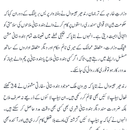
وزارتِ خارجہ کے ترجمان رندھیر جیسوال نے ہفتہ وار پریس بریفنگ کے دوران کہا کہ
حکومت بین الاقوامی سمندری راستوں پر کام کرنے والے ہندوستانی ملاحوں کی سلامتی کو
انتہائی اہمیت دیتی ہے۔ انہوں نے بتایا کہ خلیجی خطے میں تعینات تمام ہندوستانی مشن
شپنگ وزارت، متعلقہ ممالک کے میری ٹائم حکام اور دیگر متعلقہ اداروں کے ساتھ
مسلسل رابطے میں رہتے ہیں، تاکہ اگر کسی ہندوستانی ملاح یا ہندوستانی پرچم والے جہاز کو
مدد درکار ہو تو فوری کارروائی کی جا سکے۔
رندھیر جیسوال نے بتایا کہ بیرونِ ملک موجود ہندوستانی سفارتی مشنوں نے 24 گھنٹے
فعال ہیلپ لائنیں بھی قائم کر رکھی ہیں۔ ان ہیلپ لائنوں کے ذریعے نہ صرف ملاح
بلکہ ضرورت مند دیگر ہندوستانی شہری بھی کسی بھی وقت مدد حاصل کر سکتے ہیں۔
انہوں نے کہا کہ یہ ہیلپ لائنیں گزشتہ کئی ماہ سے بلا تعطل کام کر رہی ہیں اور آئندہ بھی