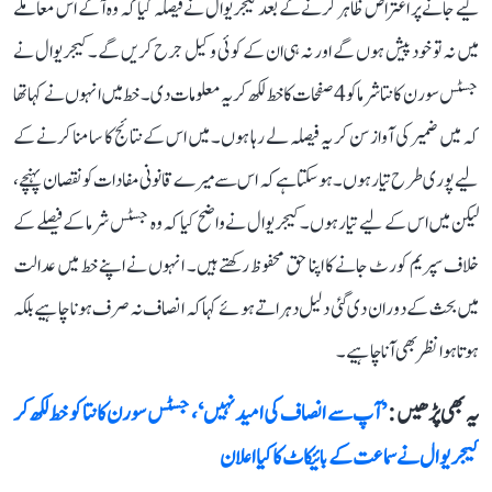
کیے جانے پر اعتراض ظاہر کرنے کے بعد کیجریوال نے فیصلہ کیا کہ وہ آگے اس معاملے
میں نہ تو خود پیش ہوں گے اور نہ ہی ان کے کوئی وکیل جرح کریں گے۔ کیجریوال نے
جسٹس سورن کانتا شرما کو 4 صفحات کا خط لکھ کر یہ معلومات دی۔ خط میں انہوں نے کہا تھا
کہ میں ضمیر کی آواز سن کر یہ فیصلہ لے رہا ہوں۔ میں اس کے نتائج کا سامنا کرنے کے
لیے پوری طرح تیار ہوں۔ ہو سکتا ہے کہ اس سے میرے قانونی مفادات کو نقصان پہنچے،
لیکن میں اس کے لیے تیار ہوں۔ کیجریوال نے واضح کیا کہ وہ جسٹس شرما کے فیصلے کے
خلاف سپریم کورٹ جانے کا اپنا حق محفوظ رکھتے ہیں۔ انہوں نے اپنے خط میں عدالت
میں بحث کے دوران دی گئی دلیل دہراتے ہوئے کہا کہ انصاف نہ صرف ہونا چاہیے بلکہ
ہوتا ہوا نظر بھی آنا چاہیے۔
یہ بھی پڑھیں :
’آپ سے انصاف کی امید نہیں‘، جسٹس سورن کانتا کو خط لکھ کر
کیجریوال نے سماعت کے بائیکاٹ کا کیا اعلان