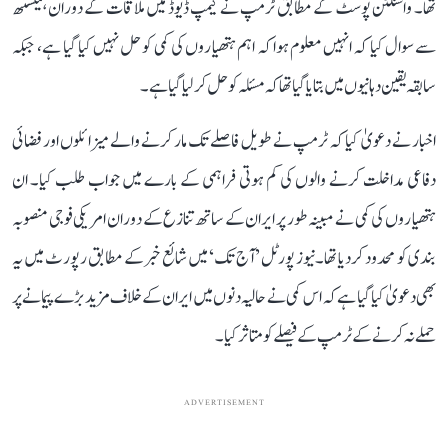
تھا۔ واشنگٹن پوسٹ کے مطابق ٹرمپ نے کیمپ ڈیوڈ میں ملاقات کے دوران ہیگستھ
سے سوال کیا کہ انہیں معلوم ہوا کہ اہم ہتھیاروں کی کمی کو حل نہیں کیا گیا ہے، جبکہ
سابقہ ​​یقین دہانیوں میں بتا یا گیا تھا کہ مسئلہ کو حل کر لیا گیا ہے۔
اخبار نے دعویٰ کیا کہ ٹرمپ نے طویل فاصلے تک مار کرنے والے میزائلوں اور فضائی
دفاعی مداخلت کرنے والوں کی کم ہوتی فراہمی کے بارے میں جواب طلب کیا۔ ان
ہتھیاروں کی کمی نے مبینہ طور پر ایران کے ساتھ تنازع کے دوران امریکی فوجی منصوبہ
بندی کو محدود کر دیا تھا۔نیوز پورٹل ’آج تک‘ میں شائع خبر کے مطابق رپورٹ میں یہ
بھی دعویٰ کیا گیا ہے کہ اس کمی نے حالیہ دنوں میں ایران کے خلاف مزید بڑے پیمانے پر
حملے نہ کرنے کے ٹرمپ کے فیصلے کو متاثر کیا۔
ADVERTISEMENT