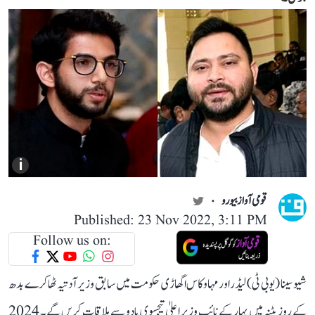
i
قومی آواز بیورو
Published: 23 Nov 2022, 3:11 PM
Follow us on:
شیوسینا (یو بی ٹی) لیڈر اور مہاوکاس اگھاڑی حکومت میں سابق وزیر آدتیہ ٹھاکرے بدھ
کے روز پٹنہ میں بہار کے نائب وزیر اعلیٰ تیجسوی یادو سے ملاقات کریں گے۔ 2024