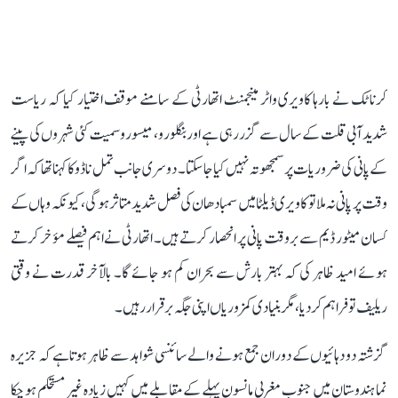
کرناٹک نے بارہا کاویری واٹر مینجمنٹ اتھارٹی کے سامنے موقف اختیار کیا کہ ریاست
شدید آبی قلت کے سال سے گزر رہی ہے اور بنگلورو، میسورو سمیت کئی شہروں کی پینے
کے پانی کی ضروریات پر سمجھوتہ نہیں کیا جا سکتا۔ دوسری جانب تمل ناڈو کا کہنا تھا کہ اگر
وقت پر پانی نہ ملا تو کاویری ڈیلٹا میں سمبا دھان کی فصل شدید متاثر ہوگی، کیونکہ وہاں کے
کسان میٹور ڈیم سے بروقت پانی پر انحصار کرتے ہیں۔ اتھارٹی نے اہم فیصلے مؤخر کرتے
ہوئے امید ظاہر کی کہ بہتر بارش سے بحران کم ہو جائے گا۔ بالآخر قدرت نے وقتی
ریلیف تو فراہم کر دیا، مگر بنیادی کمزوریاں اپنی جگہ برقرار رہیں۔
گزشتہ دو دہائیوں کے دوران جمع ہونے والے سائنسی شواہد سے ظاہر ہوتا ہے کہ جزیرہ
نما ہندوستان میں جنوب مغربی مانسون پہلے کے مقابلے میں کہیں زیادہ غیر مستحکم ہو چکا