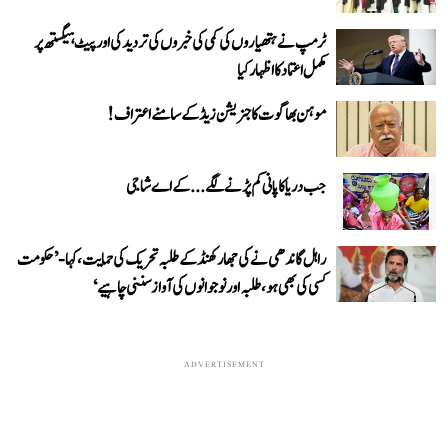
ٹرمپ نے ہتھیاروں کی کمی کی خبروں کی تردید کی اور پیٹ ہیگستھ پر
مکمل اعتماد کا اظہار کیا
موہن بھاگوت کا جنریشن زیڈ کے سامنے اعتراف!
جب دریا کا پانی کم پڑنے لگے...کے اے شاجی
راہل گاندھی نے کی جھارکھنڈ کے طلبہ تحریک کی حمایت، کہا- ’حکومت
کسی کی بھی ہو، طلبہ اور نوجوانوں کی آواز سننی چاہیے‘
ADVERTISEMENT