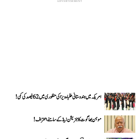
ADVERTISEMENT
امریکہ میں ہندوستانی طلباء ویزا کی منظوری میں 62 فیصد کی کمی!
موہن بھاگوت کا جنریشن زیڈ کے سامنے اعتراف!