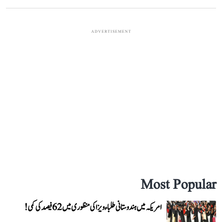
ADVERTISEMENT
Most Popular
امریکہ میں ہندوستانی طلباء ویزا کی منظوری میں 62 فیصد کی کمی!