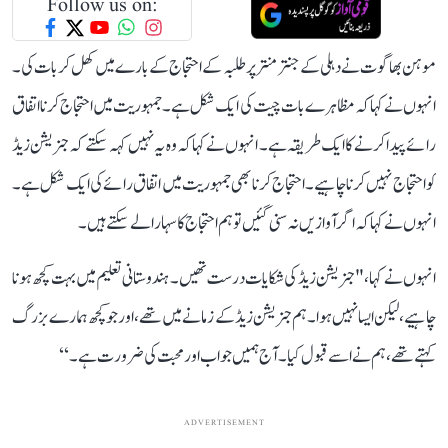
Follow us on:
موہن بھاگوت نے دہلی کے جنتر منتر پر طلبہ کے احتجاج کے بارے میں کھل کر بات کی۔
انہوں نے کہا کہ مظاہرے بات چیت کی ایک شکل ہے۔ جمہوریت میں احتجاج کرنا اتفاق
رائے پیدا کرنے کا ایک طریقہ ہے۔ انہوں نے کہا کہ وہ یہ نہیں کہہ سکتے کہ جنریشن زیڈ
کو احتجاج نہیں کرنا چاہیے۔احتجاج کرنا بھی جمہوریت میں اتفاق رائے کی ایک شکل ہے۔
انہو ں نے کہا کہ اگر آوازیں نہ سنی گئیں تو ہم احتجاج کا سہارا لے سکتے ہیں۔
انہوں نے کہا، " جنریشن زیڈ کی شکایات درست تھیں۔ ہندوستانی تعلیم میں بہت کچھ ہونا
چاہیے، لیکن ایسا نہیں ہوا۔ ہم جنریشن زیڈ کے زمانے میں تھے، اور جو کچھ ہمارے بزرگ
کہتے تھے، ہم نےاسے قبول کیا۔ آج ہمیں جواب اور محبت کی ضرورت ہے۔‘‘
ADVERTISEMENT