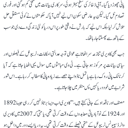
پانی چھوڑ دیا گیا۔ آبی ذخائر کی سطح بہتر ہوئی، سرکاری بیانات میں تلخی کم ہو گئی اور فوری
تصادم ٹل گیا۔ لیکن یہ عارضی سکون اس لیے نہیں آیا کہ حکومتوں نے کوئی مستقل حل
تلاش کر لیا، بلکہ اس لیے کہ بارش نے وقتی طور پر اس دریا کو نئی زندگی دے دی جو سب
کے ہاتھ سے پھسلتا جا رہا تھا۔
جب بھی کاویری تنازعہ سر اٹھاتا ہے عوامی توجہ عدالتی احکامات، ٹریبونل کے فیصلوں اور
سیاسی بیانات پر مرکوز ہو جاتی ہے۔ ٹی وی مباحثوں میں سوال یہی اٹھایا جاتا ہے کہ آیا
کرناٹک پانی روک رہا ہے یا تمل ناڈو اپنے حصے سے زیادہ پانی کا مطالبہ کر رہا ہے۔ اس شور
شرابے میں خود دریا کہیں پس منظر میں چلا جاتا ہے۔
مصنف اور ناقد او کے جانی کہتے ہیں، ’’کاویری اب ویسا برتاؤ نہیں کر رہی جیسا 1892
اور 1924 کے نوآبادیاتی معاہدوں کے وقت کرتی تھی، یا حتیٰ کہ 2007 میں کاویری
واٹر ڈسپیوٹس ٹریبونل کے حتمی فیصلے کے وقت کرتی تھی۔ یہ دریا ایسے دور میں داخل ہو