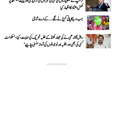
ٹرمپ نے ہتھیاروں کی کمی کی خبروں کی تردید کی اور پیٹ ہیگستھ پر
مکمل اعتماد کا اظہار کیا
جب دریا کا پانی کم پڑنے لگے...کے اے شاجی
راہل گاندھی نے کی جھارکھنڈ کے طلبہ تحریک کی حمایت، کہا- ’حکومت
کسی کی بھی ہو، طلبہ اور نوجوانوں کی آواز سننی چاہیے‘
ADVERTISEMENT