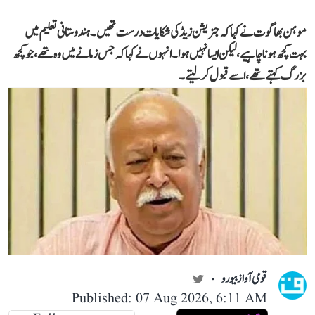
موہن بھاگوت نے کہاکہ جنریشن زیڈ کی شکایات درست تھیں۔ ہندوستانی تعلیم میں
بہت کچھ ہونا چاہیے، لیکن ایسا نہیں ہوا۔انہوں نے کہا کہ جس زمانے میں وہ تھے،جو کچھ
بزرگ کہتے تھے، اسے قبول کر لیتے۔
قومی آواز بیورو
Published: 07 Aug 2026, 6:11 AM