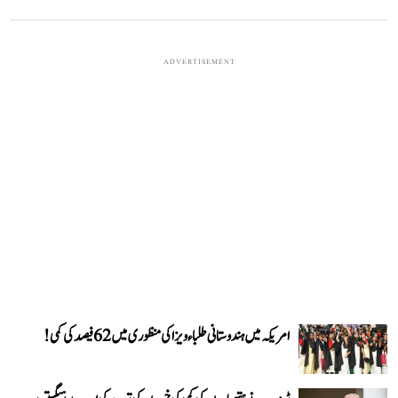
ADVERTISEMENT
امریکہ میں ہندوستانی طلباء ویزا کی منظوری میں 62 فیصد کی کمی!