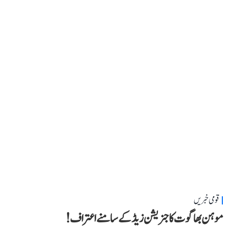
قومی خبریں
موہن بھاگوت کا جنریشن زیڈ کے سامنے اعتراف!