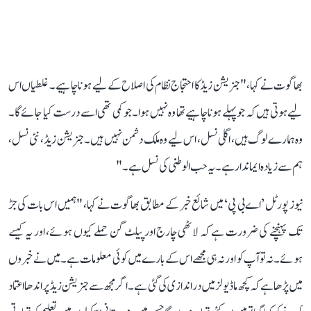
بھاگوت نے کہا، " جنریشن زیڈ کا احتجاج نظام کی اصلاح کے لیے ہونا چاہیے۔ غلطیاں اس
لیے ہوتی ہیں کہ جو پہلے ہونا چاہیے تھا وہ نہیں ہوا۔ جو کمی تھی اسے درست کیا جائے گا۔
وہ ہمارے لوگ ہیں، اگلی نسل، اس لیے وہ ملک دشمن نہیں ہیں۔ جنریشن زیڈ ، نئی نسل،
ہم سے زیادہ ایماندار ہے۔ یہ حب الوطنی کی نسل ہے۔"
نیوز پورٹل ’اے بی پی‘ میں شائع خبر کے مطابق بھاگوت نے کہا، "ہمیں اس بات کی جڑ
تک پہنچنے کی ضرورت ہے کہ لاٹھی چارج اور پیلٹ گن حملے کیوں ہوئے، اور یہ کیسے
ہوئے۔ نہ تو آپ کو اور نہ ہی مجھے اس کے بارے میں کوئی معلومات ہے۔ میں نے خبروں
میں پڑھا ہے کہ کچھ ماڈیولز میں دراندازی کی گئی ہے۔ اگر مجھ سے جنریشن زیڈ پر اندھا اعتماد