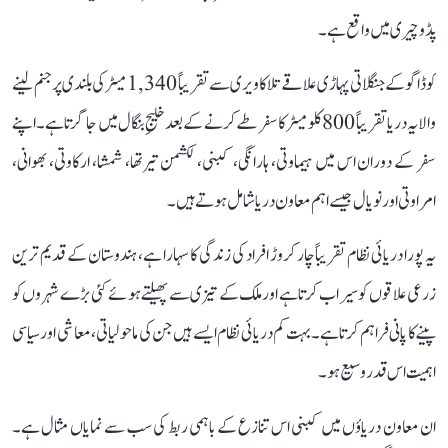
پڈوچیری میں واقع ہے۔
کوڈاگو کے جنگلاتی پہاڑی علاقے تلاکاویری سے تقریباً 1,340 میٹر کی بلندی پر جنم لینے
والا یہ دریا تقریباً 800 کلومیٹر کا سفر طے کرنے کے بعد خلیجِ بنگال میں جا گرتا ہے۔ اپنے
سفر کے دوران اس میں ہیماوتی، ہارانگی، کبنی، لکشمن تیرتھا، شمشا، ارکاوتی، بھوانی،
امراوتی اور نویال جیسے اہم معاون دریا شامل ہوتے ہیں۔
یہ پورا دریائی نظام تقریباً چار کروڑ افراد کی زندگی کا سہارا ہے، ہندوستان کے قدیم ترین
زرعی علاقوں کو سیراب کرتا ہے اور ملک کے تیزی سے پھیلتے ہوئے کئی بڑے شہروں کو
پینے کا پانی فراہم کرتا ہے۔ بہت کم دریائی نظام ایسے ہیں جن کی ماحولیاتی، معاشی اور سیاسی
اہمیت اس قدر وسیع ہو۔
ان معاون دریاؤں میں کبنی اس تنازع کے باہمی ربط کی سب سے نمایاں مثال ہے۔