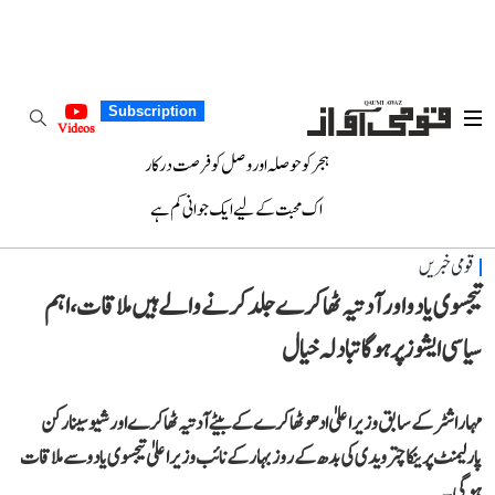
Subscription
Videos
ہجر کو حوصلہ اور وصل کو فرصت درکار
اک محبت کے لیے ایک جوانی کم ہے
قومی خبریں
تیجسوی یادو اور آدتیہ ٹھاکرے جلد کرنے والے ہیں ملاقات، اہم
سیاسی ایشوز پر ہوگا تبادلہ خیال
مہاراشٹر کے سابق وزیر اعلیٰ ادھو ٹھاکرے کے بیٹے آدتیہ ٹھاکرے اور شیوسینا رکن
پارلیمنٹ پرینکا چترویدی کی بدھ کے روز بہار کے نائب وزیر اعلیٰ تیجسوی یادو سے ملاقات
ہوگی۔