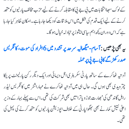
کے لوک سبھا انتخابات میں بی جے پی کا مقابلہ کرنے کے لیے حزب مخالف پارٹیوں کو متحد
کرنے کے لیے ایک قدم کی شکل میں اس ملاقات کو دیکھا جا رہا ہے۔ امکان ظاہر کیا جا رہا
ہے کہ اس دوران کچھ اہم سیاسی ایشوز پر تبادلہ خیال ہوگا۔
یہ بھی پڑھیں :
آسام-میگھالیہ سرحد پر تشدد میں 6 افراد کی موت، کانگریس
صدر کھڑگے کا بی جے پی پر حملہ
آدتیہ ٹھاکرے کے ساتھ پارٹی سکریٹری انل دیسائی اور ایک دیگر رکن پارلیمنٹ پرینکا
چترویدی بھی ہوں گی۔ حال ہی میں آدتیہ ٹھاکرے نے مہاراشٹر میں کانگریس لیڈر
راہل گاندھی کی ’بھارت جوڑو یاترا‘ میں بھی شرکت کی تھی۔ اس سے پہلے بہار کے وزیر
اعلیٰ نتیش کمار نے بھی بھگوا پارٹی کے خلاف اپوزیشن پارٹیوں کو متحد کرنے کی پہل کی
تھی۔