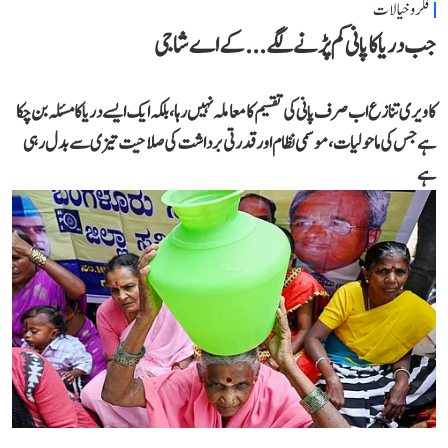
فکر و خیالات
جب دریا کا پانی کم پڑنے لگے...کے اے شاجی
کاویری تنازع اب صرف پانی کی تقسیم کا معاملہ نہیں رہا، بلکہ ایک ایسے دریا کا مسئلہ بن چکا
ہے جس کی ماحولیات، موسمی نظام اور قدرتی برداشت کی صلاحیت تیزی سے بدل رہی
ہے