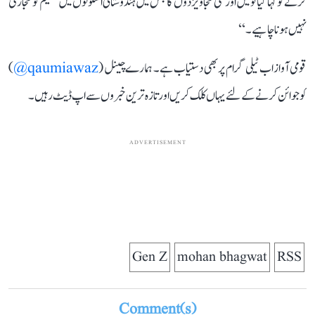
کرنے کو کہا گیا تو میں اور کئی تجاویز دوں گا جس میں ہندوستانی اسکولوں میں تعلیم کو تجارتی
نہیں ہونا چاہیے۔‘‘
قومی آواز اب ٹیلی گرام پر بھی دستیاب ہے۔ ہمارے چینل (
qaumiawaz@
)
کو جوائن کرنے کے لئے یہاں کلک کریں اور تازہ ترین خبروں سے اپ ڈیٹ رہیں۔
ADVERTISEMENT
Gen Z
mohan bhagwat
RSS
Comment(s)