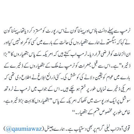
ٹرمپ سے پہلے وائٹ ہاؤس اور پینٹاگون نے اس رپورٹ کو مسترد کر دیا تھا۔ پینٹاگون
نے کہا کہ ہیگستھ نے ہمارے ہتھیاروں کی حالت کے بارے میں کسی کو گمراہ نہیں کیا اور
ان الزامات کو فرضی قرار دیا۔ٹرمپ اب کہتے ہیں کہ امریکہ کے پاس ہتھیاروں کا "بڑا
ذخیرہ" ہے۔ اس سے قبل جمعرات کو ٹرمپ نے ملک کے ہتھیاروں کے ذخیرے کے
بارے میں عوام کو یقین دلانے کی کوشش کی۔ کئی ذرائع ابلاغ نے اطلاع دی تھی کہ
امریکی ذخیرے نمایاں طور پر ختم ہو چکے ہیں۔ اس کے جواب میں ٹرمپ نے ٹروتھ
سوشل پر ایک اور پوسٹ میں لکھا کہ امریکہ کے پاس "ہتھیاروں کا بہت بڑا ذخیرہ ہے،
خاص طور پر مخصوص قسم کے ہتھیار۔‘‘
قومی آواز اب ٹیلی گرام پر بھی دستیاب ہے۔ ہمارے چینل (
qaumiawaz@
)