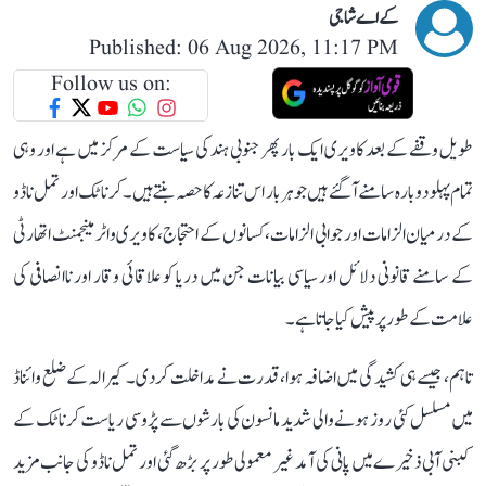
کے اے شاجی
Published: 06 Aug 2026, 11:17 PM
Follow us on:
طویل وقفے کے بعد کاویری ایک بار پھر جنوبی ہند کی سیاست کے مرکز میں ہے اور وہی
تمام پہلو دوبارہ سامنے آ گئے ہیں جو ہر بار اس تنازعہ کا حصہ بنتے ہیں۔ کرناٹک اور تمل ناڈو
کے درمیان الزامات اور جوابی الزامات، کسانوں کے احتجاج، کاویری واٹر مینجمنٹ اتھارٹی
کے سامنے قانونی دلائل اور سیاسی بیانات جن میں دریا کو علاقائی وقار اور ناانصافی کی
علامت کے طور پر پیش کیا جاتا ہے۔
تاہم، جیسے ہی کشیدگی میں اضافہ ہوا، قدرت نے مداخلت کر دی۔ کیرالہ کے ضلع وائناڈ
میں مسلسل کئی روز ہونے والی شدید مانسون کی بارشوں سے پڑوسی ریاست کرناٹک کے
کبنی آبی ذخیرے میں پانی کی آمد غیر معمولی طور پر بڑھ گئی اور تمل ناڈو کی جانب مزید