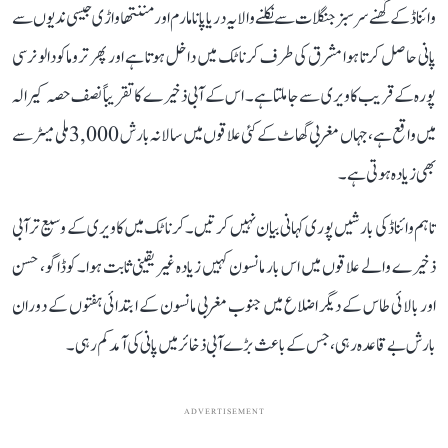
وائناڈ کے گھنے سرسبز جنگلات سے نکلنے والا یہ دریا پانامارم اور مننتھاواڑی جیسی ندیوں سے
پانی حاصل کرتا ہوا مشرق کی طرف کرناٹک میں داخل ہوتا ہے اور پھر تروماکودالو نرسی
پورہ کے قریب کاویری سے جا ملتا ہے۔ اس کے آبی ذخیرے کا تقریباً نصف حصہ کیرالہ
میں واقع ہے، جہاں مغربی گھاٹ کے کئی علاقوں میں سالانہ بارش 3,000 ملی میٹر سے
بھی زیادہ ہوتی ہے۔
تاہم وائناڈ کی بارشیں پوری کہانی بیان نہیں کرتیں۔ کرناٹک میں کاویری کے وسیع تر آبی
ذخیرے والے علاقوں میں اس بار مانسون کہیں زیادہ غیر یقینی ثابت ہوا۔ کوڈاگو، حسن
اور بالائی طاس کے دیگر اضلاع میں جنوب مغربی مانسون کے ابتدائی ہفتوں کے دوران
بارش بے قاعدہ رہی، جس کے باعث بڑے آبی ذخائر میں پانی کی آمد کم رہی۔
ADVERTISEMENT