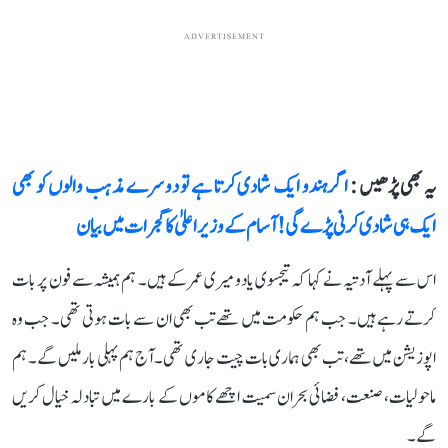
ADVERTISEMENT
یہ بھی پڑھیں :
اگر ہندو ایک شادی کرتا ہے تو دوسرے مذہب والوں کو بھی
ایک ہی شادی کرنی پڑے گی! آسام کے وزیر اعلیٰ کا گجرات میں بیان
اس سے پہلے آدتیہ نے کہا کہ تیجسوی یادو میری عمر کے ہیں۔ ہم ہمیشہ سے فون پر بات
کرتے رہے ہیں۔ جب ہم حکومت میں تھے تب بھی ان سے بات ہوتی تھی۔ جب وہ
اپوزیشن میں تھے، تب بھی ہماری بات چیت جاری تھی۔ آج ہم پہلی بار ملیں گے۔ ہم
ماحولیات، صنعت، فضائی بحران سمیت اچھے کاموں کے بارے میں تبادلہ خیال کریں
گے۔