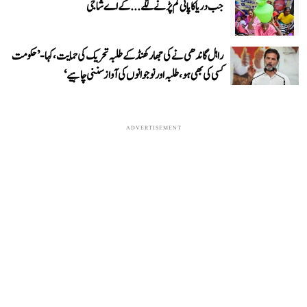
جب دریا کا پانی کم پڑنے لگے...کے اے شاجی
راہل گاندھی نے کی جھارکھنڈ کے طلبہ تحریک کی حمایت، کہا- ’حکومت
کسی کی بھی ہو، طلبہ اور نوجوانوں کی آواز سننی چاہیے‘
ADVERTISEMENT