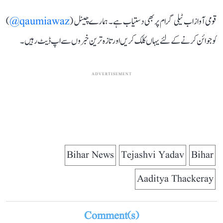
قومی آواز اب ٹیلی گرام پر بھی دستیاب ہے۔ ہمارے چینل (
qaumiawaz@
)
کو جوائن کرنے کے لئے یہاں کلک کریں اور تازہ ترین خبروں سے اپ ڈیٹ رہیں۔
ADVERTISEMENT
Bihar News
Tejashvi Yadav
Bihar
Aaditya Thackeray
Comment(s)