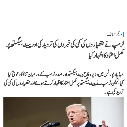
دیگر ممالک
ٹرمپ نے ہتھیاروں کی کمی کی خبروں کی تردید کی اور پیٹ ہیگستھ پر
مکمل اعتماد کا اظہار کیا
میڈیا رپورٹس میں وزیر دفاع پیٹ ہیگستھ اور صدر ٹرمپ کے درمیان تناؤ کا دعویٰ کیا
گیا، لیکن ٹرمپ نے پیٹ ہیگستھ پر مکمل اعتماد کا اظہار کرتے ہوئے اور ہتھیاروں کی کمی کی
تردید کی ہے۔