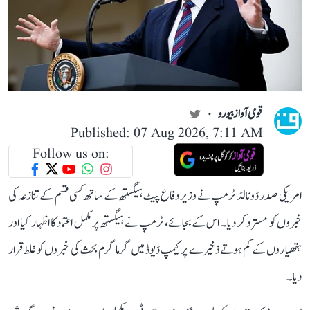
قومی آواز بیورو
Published: 07 Aug 2026, 7:11 AM
Follow us on:
امریکی صدر ڈونالڈ ٹرمپ نے وزیر دفاع پیٹ ہیگستھ کے ساتھ کسی قسم کے تنازعہ کی
خبروں کو مسترد کر دیا۔ اس کے بجائے، ٹرمپ نے ہیگستھ پر مکمل اعتماد کا اظہار کیا اور
ہتھیاروں کے کم ہوتے ذخیرے پر کیمپ ڈیوڈ میں گرما گرم بحث کی خبروں کو غلط قرار
دیا۔