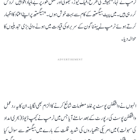
ٹرمپ نے کہا، "ہمیشہ کی طرح، فیک نیوز ، جھوٹی اور مکمل طور پر بے بنیاد افواہیں گردش
کر رہی ہیں۔ میں پیٹ ہیگستھ کے کام سے بہت خوش ہوں۔" ہیگستھ پر اپنے اعتماد کا اظہار
کرتے ہوئے ٹرمپ نے پینٹاگون کے سربراہ کی قیادت میں ہونے والی بڑی تبدیلیوں کا
حوالہ دیا۔
ADVERTISEMENT
انہوں نے واشنگٹن پوسٹ پر غلط معلومات شائع کرنے کا الزام بھی لگایا۔ ان کا یہ ردعمل
واشنگٹن پوسٹ کی رپورٹ کے بعد سامنے آیا جس میں ٹرمپ نے کیمپ ڈیوڈ (بحری امداد
کی سہولت) میں امریکی ہتھیاروں کی شدید قلت کے بارے میں ہیگستھ سے سوال کیا