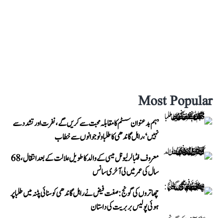
Most Popular
’ہم بدعنوان سسٹم کا مقابلہ محبت سے کریں گے، نفرت اور تشدد سے
نہیں‘، راہل گاندھی کا طلبا و نوجوانوں سے خطاب
معروف فٹبالر لیونل میسی کے والد کا طویل علالت کے بعد انتقال، 68
سال کی عمر میں لی آخری سانس
چھاتروں کی گونج: صفت فیض نے راہل گاندھی کو سنائی پٹنہ میں طلبا پر
ہوئی پولیس بربریت کی داستان