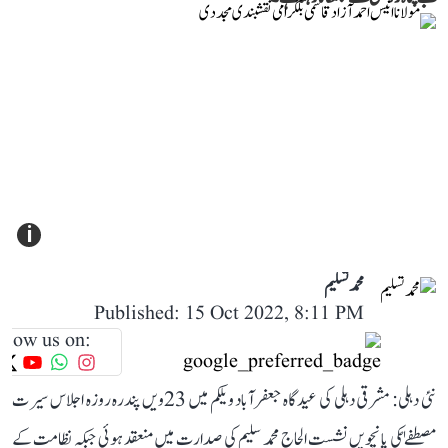
i
محمد تسلیم
Published: 15 Oct 2022, 8:11 PM
llow us on:
نئی دہلی: مشرقی دہلی کی عیدگاہ جعفرآباد ویلکم میں 23ویں پندرہ روزہ اجلاس سیرت
مصطفےٰؐ کی پانچویں نشست الحاج محمد سلیم کی صدارت میں منعقد ہوئی جبکہ نظامت کے