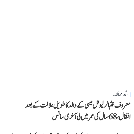
دیگر ممالک
معروف فٹبالر لیونل میسی کے والد کا طویل علالت کے بعد
انتقال، 68 سال کی عمر میں لی آخری سانس