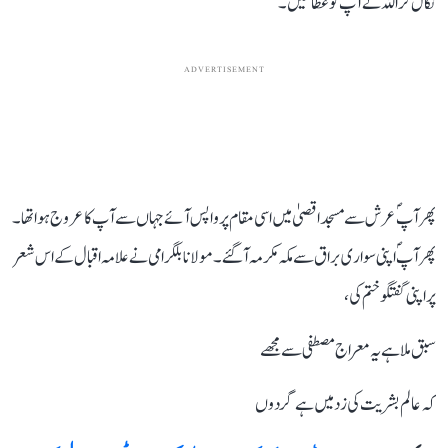
نکال کر اللہ نے آپ کو عطا کیں۔
ADVERTISEMENT
پھر آپؐ عرش سے مسجد اقصیٰ میں اسی مقام پر واپس آئے جہاں سے آپ کا عروج ہوا تھا۔
پھر آپؐ اپنی سواری براق سے مکہ مکرمہ آگئے۔ مولانا بلگرامی نے علامہ اقبال کے اس شعر
پر اپنی گفتگو ختم کی،
سبق ملا ہے یہ معراج مصطفی سے مجھے
کہ عالم بشریت کی زد میں ہے گردوں