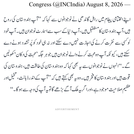
August 8, 2026
— Congress (@INCIndia)
اپنے اختتامی پیغام میں راہل گاندھی نے نوجوانوں سے کہا کہ ’’آپ ہندوستان کی روح
ہیں، آپ ہندوستان کا مستقبل ہیں، آپ دنیا کے سب سے اسمارٹ نوجوان ہیں۔ آپ خود
کو کسی سے نفرت کرنے کی اجازت نہیں دے سکتے اور نہ ہی خود کو پُرتشدد ہونے دے
سکتے ہیں، کیونکہ آپ وہ محبت کرنے والے نوجوان ہیں جو ہر جگہ ’محبت کی دکان‘ کھولیں
گے۔‘‘ انہوں نے نوجوانوں سے یہ بھی کہا کہ وہ ہندوستان کی طاقت ہیں، ہندوستان کی
قوت ہیں اور ہندوستان کا فخر ہیں۔ وہ یہ بھی کہتے ہیں کہ ’’آپ کے اندر ذہانت، تخیل اور
عظیم صلاحیت موجود ہے، اور اگر یہ ملک آگے بڑھے گا تو یہ آپ کی وجہ سے ہوگا۔‘‘
ADVERTISEMENT