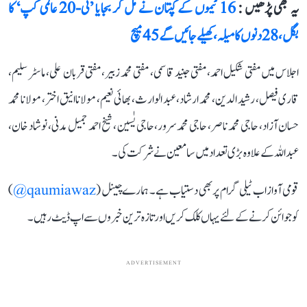
یہ بھی پڑھیں :
16 ٹیموں کے کپتان نے مل کر بجایا ’ٹی-20 عالمی کپ‘ کا
بگل، 28 دنوں کا میلہ، کھیلے جائیں گے 45 میچ
اجلاس میں مفتی شکیل احمد، مفتی جنید قاسمی، مفتی محمد زبیر، مفتی قربان علی، ماسٹر سلیم،
قاری فیصل، رشید الدین، محمد ارشاد،عبد الوارث، بھائی نعیم، مولاناانیق اختر، مولانا محمد
حسان آزاد، حاجی محمد ناصر، حاجی محمد سرور،حاجی یٰسین، شیخ احمد جمیل مدنی، نوشاد خان،
عبداللہ کے علاوہ بڑی تعداد میں سامعین نے شرکت کی۔
قومی آواز اب ٹیلی گرام پر بھی دستیاب ہے۔ ہمارے چینل (
qaumiawaz@
)
کو جوائن کرنے کے لئے یہاں کلک کریں اور تازہ ترین خبروں سے اپ ڈیٹ رہیں۔
ADVERTISEMENT