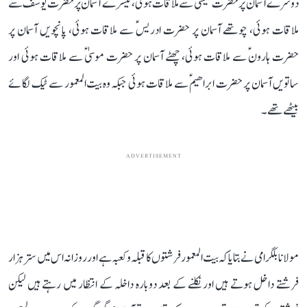
دوسرے آسمان پر حضرت عیسیٰؑ سے ملاقات ہوئی، تیسرے آسمان پر حضرت یوسفؑ سے
ملاقات ہوئی، چوتھے آسمان پر حضرت ادریسؑ سے ملاقات ہوئی، پانچویں آسمان پر
حضرت ہارونؑ سے ملاقات ہوئی، چھٹے آسمان پر حضرت موسیٰؑ سے ملاقات ہوئی اور
ساتویں آسمان پر حضرت ابراھیمؑ سے ملاقات ہوئی جبکہ وہ بیت المعمور سے ٹیک لگائے
بیٹھے تھے۔
ADVERTISEMENT
مولانا بلگرامی نے بتایا کہ بیت المعمور فرشتوں کا قبلہ و کعبہ ہے اور روزانہ اس میں ستر ہزار
فرشتے داخل ہوتے ہیں اور نکلنے کے بعد دوبارہ داخلہ کے انتظار میں رہتے ہیں لیکن