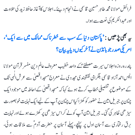
فرائض مولانا محمد طاہر حسین قاسمی نے انجام دیئے۔ اجلاس کا آغازحافظ زید کی تلاوت
اورعبد الکریم کی نعت سے ہوا۔
یہ بھی پڑھیں :
’پاکستان دنیا کے سب سے خطرناک ممالک میں سے ایک‘،
امریکی صدر جو بائڈن نے آخر کیوں دیا یہ بیان؟
پندرہ روزہ اجلاس سیرت مصطفےٰؐ کے واحد خطیب معروف عالم دین مفسر قرآن مولانا
انیس احمد آزاد قاسمی بلگرامی نقشبندی مجددی نے معراج مسجد اقصیٰ سے عرش الٰہی تک
کے موضوع پر تفصیلی خطاب کرتے ہوئے کہا کہ مسجد اقصیٰ کے احاطہ میں موجود ایک
چٹان پر جبریل امین نے حضور کو کھڑا کیا اس چٹان پر آپ کے لیے ایک نہایت خوبصورت
سیڑھی ظاہر کی گئی۔ جبریل امین آپ کو لے کر اس سیڑھی پر کھڑے ہوئے اور نہایت
برق رفتاری سے آسمان اول پر پہنچے، پہلے آسمان پر حضرت آدمؑ سے ملاقات ہوئی،