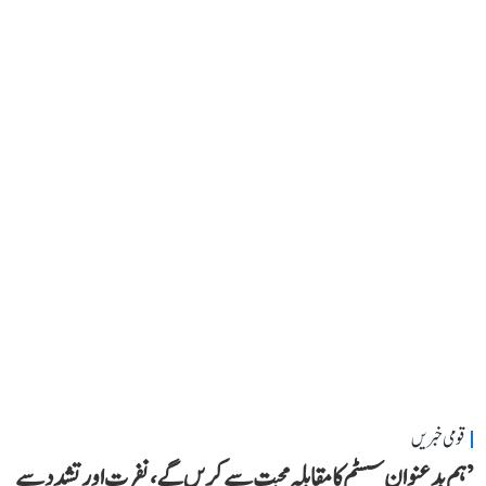
قومی خبریں
’ہم بدعنوان سسٹم کا مقابلہ محبت سے کریں گے، نفرت اور تشدد سے