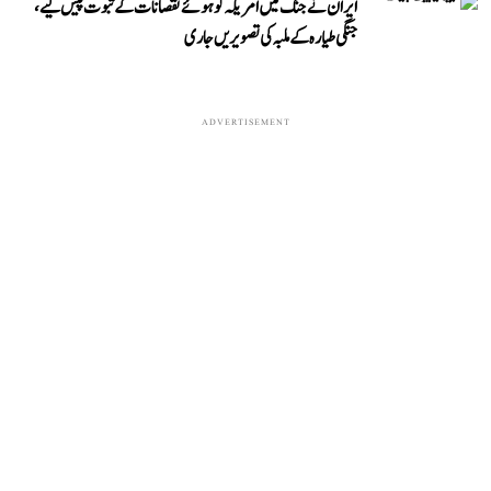
ایران نے جنگ میں امریکہ کو ہوئے نقصانات کے ثبوت پیش کیے،
جنگی طیارہ کے ملبہ کی تصویریں جاری
ADVERTISEMENT