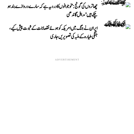
چھاتروں کی گونج: ’نوجوانوں کا درد یہ ہے کہ سارے دروازے بند ہو
چکے ہیں‘، راہل گاندھی
ایران نے جنگ میں امریکہ کو ہوئے نقصانات کے ثبوت پیش کیے،
جنگی طیارہ کے ملبہ کی تصویریں جاری
ADVERTISEMENT