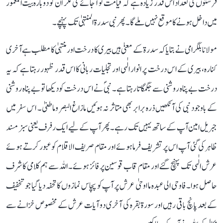
فرشتوں کی تعداد اس قدر زیادہ ہے کہ قیامت تو آجائے گی مگر ان کو دوبارہ بیت المعمور
میں داخل ہونے کا موقع نہیں ملے گا۔ پھر نبی سدرة المنتہیٰ تک پہنچے۔
مولانا بلگرامی نے بتایا کہ سدرة کے معنیٰ ہیں بیری کا درخت اور منتہیٰ کا مطلب ہے آخری
کنارہ، بیری کے اس درخت پر انوار الٰہی اور تجلیات ربانی کا اس قدر ظہور رہتا ہے کہ یہ
درخت بے پناہ روشنی سے جگمگا تا رہتا ہے۔ نبیؐ نے اس درخت کو دیکھا تو بے پناہ روشنی
کے باوجود نبی کی آنکھیں ذرہ برابر بھی متاثر نہ ہوئیں مازاغ البصر وما طغیٰ۔ اس سفر میں
جبریل امین آپ کے ساتھ یہیں تک رہے۔ پھر آپ کے لیے ایک رفرف یعنی سبز مسند
ظاہر کی گئی آپ اس پر تشریف فرما ہوئے اور مقام صریف الاقلام کو عبور کرتے ہوئے
عرش الٰہی تک پہنچ گئے اور مقام قاب قوسین پر فائز ہوئے۔ اللہ سے ہم کلامی کا شرف
حاصل ہوا۔ فاوحی الی عبدہ ما اوحیٰ عرش پر آپ کو پچاس نمازوں کا تحفہ دیا گیا جو تخفیف
کے بعد پانچ باقی رہیں اور سورة بقرہ کی آخری دو آیات عرش کے مخصوص خزانے سے