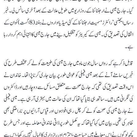
گیا۔ جارج میسی نے ارجنٹائنا کے روزاریو میں طویل علالت کے بعد آخری سانس لی۔ خبر
رساں ایجنسی ’رائٹرز‘ سمیت ارجنٹائنا کے کئی میڈیا اداروں نے ہفتہ (8 اگست) کو ان کے
انتقال کی تصدیق کی۔ میسی کے کیریئر کو تشکیل دینے میں جارج میسی کا انتہائی اہم کردار رہا
ہے۔
قابل ذکر ہے کہ رواں سال جون ماہ میں جارج میسی کی طبیعت کو لے کر مختلف طرح کی
خبریں سامنے آنے کے بعد میسی فیملی کو عوامی طور پر بیان جاری کرنا پڑا تھا۔ خاندان نے
اس وقت تصدیق کی تھی کہ جارج صحت سے متعلق مسائل سے دوچار ہیں اور ڈاکٹروں
کی نگرانی میں ہیں۔ ساتھ ہی بتایا گیا تھا کہ ان کی حالت میں بہتری آ رہی ہے۔ میسی فیملی
نے جارج میسی کی صحت کو لے کر چل رہی افواہوں اور قیاس آرائیوں پر ناراضگی بھی
ظاہر کی تھی۔ بیان میں کہا گیا تھا کہ یہ مکمل طور پر ذاتی خاندانی معاملہ ہے اور جس طرح
کچھ لوگوں نے اس معاملے میں حساسیت، احترام اور رازداری کا خیال نہیں رکھا، اس سے