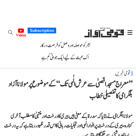
Subscription
Videos
ہجر کو حوصلہ اور وصل کو فرصت درکار
اک محبت کے لیے ایک جوانی کم ہے
قومی خبریں
”معراج مسجد اقصیٰ سے عرش الٰہی تک“ کے موضوع پر مولانا آزاد
بلگرامی کا تفصیلی خطاب
مولانا بلگرامی نے بتایا کہ سدرة کے معنیٰ ہیں بیری کا درخت اور منتہیٰ کا مطلب آخری
کنارہ، بیری کے درخت پر انوارالٰہی اور تجلیات ربانی کا اس قدر ظہور رہتا ہے کہ یہ درخت
بے پناہ روشنی سے جگمگاتا رہتا ہے۔