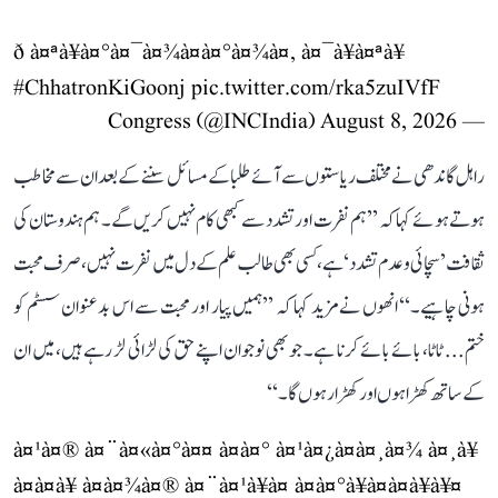
ð à¤ªà¥à¤°à¤¯à¤¾à¤à¤°à¤¾à¤, à¤¯à¥à¤ªà¥
#ChhatronKiGoonj
pic.twitter.com/rka5zuIVfF
August 8, 2026
— Congress (@INCIndia)
راہل گاندھی نے مختلف ریاستوں سے آئے طلبا کے مسائل سننے کے بعد ان سے مخاطب
ہوتے ہوئے کہا کہ ’’ہم نفرت اور تشدد سے کبھی کام نہیں کریں گے۔ ہم ہندوستان کی
ثقافت ’سچائی و عدم تشدد‘ ہے، کسی بھی طالب علم کے دل میں نفرت نہیں، صرف محبت
ہونی چاہیے۔‘‘ انھوں نے مزید کہا کہ ’’ہمیں پیار اور محبت سے اس بدعنوان سسٹم کو
ختم... ٹاٹا، بائے بائے کرنا ہے۔ جو بھی نوجوان اپنے حق کی لڑائی لڑ رہے ہیں، میں ان
کے ساتھ کھڑا ہوں اور کھڑا رہوں گا۔‘‘
à¤¹à¤® à¤¨à¤«à¤°à¤¤ à¤à¤° à¤¹à¤¿à¤à¤¸à¤¾ à¤¸à¥
à¤à¤­à¥ à¤à¤¾à¤® à¤¨à¤¹à¥à¤ à¤à¤°à¥à¤à¤à¥à¥¤