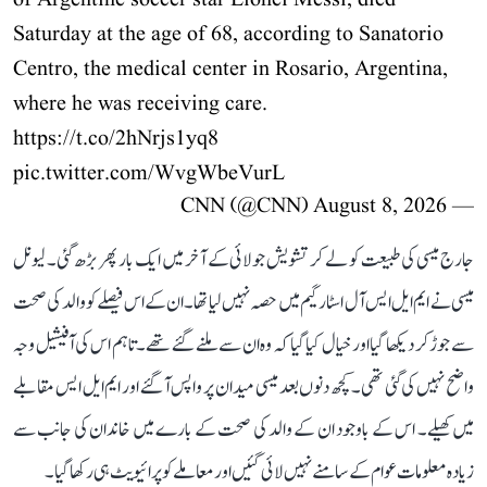
Saturday at the age of 68, according to Sanatorio
Centro, the medical center in Rosario, Argentina,
where he was receiving care.
https://t.co/2hNrjs1yq8
pic.twitter.com/WvgWbeVurL
August 8, 2026
— CNN (@CNN)
جارج میسی کی طبیعت کو لے کر تشویش جولائی کے آخر میں ایک بار پھر بڑھ گئی۔ لیونل
میسی نے ایم ایل ایس آل اسٹار گیم میں حصہ نہیں لیا تھا۔ ان کے اس فیصلے کو والد کی صحت
سے جوڑ کر دیکھا گیا اور خیال کیا گیا کہ وہ ان سے ملنے گئے تھے۔ تاہم اس کی آفیشیل وجہ
واضح نہیں کی گئی تھی۔ کچھ دنوں بعد میسی میدان پر واپس آ گئے اور ایم ایل ایس مقابلے
میں کھیلے۔ اس کے باوجود ان کے والد کی صحت کے بارے میں خاندان کی جانب سے
زیادہ معلومات عوام کے سامنے نہیں لائی گئیں اور معاملے کو پرائیویٹ ہی رکھا گیا۔