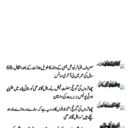
معروف فٹبالر لیونل میسی کے والد کا طویل علالت کے بعد انتقال، 68
سال کی عمر میں لی آخری سانس
چھاتروں کی گونج: صفت فیض نے راہل گاندھی کو سنائی پٹنہ میں طلبا پر
ہوئی پولیس بربریت کی داستان
چھاتروں کی گونج: ’نوجوانوں کا درد یہ ہے کہ سارے دروازے بند ہو
چکے ہیں‘، راہل گاندھی