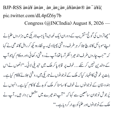
BJP-RSS à¤à¥ à¤à¤¸ à¤¸à¤¿à¤¸à¥à¤à¤® à¤¨à¥â¦
pic.twitter.com/dL4pfZ6y7b
August 8, 2026
— Congress (@INCIndia)
’چھاتروں کی گونج‘ تقریب کے دوران ایک لمحہ ایسا آیا جب تاریکی میں ہزاروں طلبا نے
اپنے موبائل کا ٹارچ جلا کر ہر طرف روشنی پھیلا دی۔ یہ نظارہ دیکھ کر راہل گاندھی نے کہا
کہ ’’جب چاروں طرف اندھیرا نظر آ رہا تھا، آپ نے روشنی دکھائی، اور وہ کام کیا جو آپ
کے والدین نہیں کر سکے... خوف پر قابو پا کر ملک میں تبدیلی لائی۔‘‘ انھوں نے اس
بات پر خوشی کا اظہار کیا کہ ملک کے نوجوانوں نے تاریکی میں روشنی جلانے کا کام کیا ہے۔
ہندوستان کے نوجوانوں نے خوف کا سامنا کر ملک کو بدلنے کا کام کیا ہے۔ انہوں نے
پُرجوش نوجوان سامعین سے کہا کہ ’’آپ اندھیرے میں مشعل بردار ہیں۔ آپ نے
ملک کے نوجوانوں اور طلبا کو بیدار کر دیا ہے۔‘‘