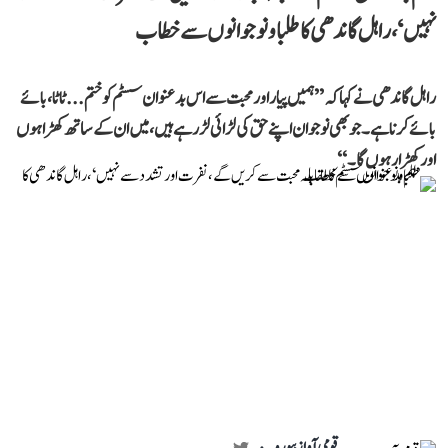
نہیں‘، راہل گاندھی کا طلبا و نوجوانوں سے خطاب
راہل گاندھی نے کہا کہ ’’ہمیں پیار اور محبت سے اس بدعنوان سسٹم کو ختم... ٹاٹا، بائے
بائے کرنا ہے۔ جو بھی نوجوان اپنے حق کی لڑائی لڑ رہے ہیں، میں ان کے ساتھ کھڑا ہوں
اور کھڑا رہوں گا۔‘‘