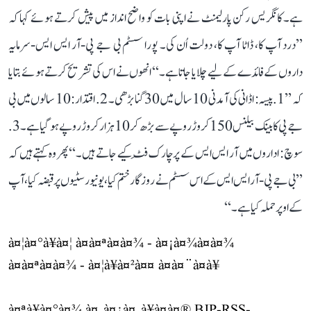
ہے۔ کانگریس رکن پارلیمنٹ نے اپنی بات کو واضح انداز میں پیش کرتے ہوئے کہا کہ
’’درد آپ کا، ڈاٹا آپ کا، دولت اُن کی۔ پورا سسٹم بی جے پی-آر ایس ایس-سرمایہ
داروں کے فائدے کے لیے چلایا جاتا ہے۔‘‘ انھوں نے اس کی تشریح کرتے ہوئے بتایا
کہ ’’1. پیسہ: اڈانی کی آمدنی 10 سال میں 30 گنا بڑھی۔ 2. اقتدار: 10 سالوں میں بی
جے پی کا بینک بیلنس 150 کروڑ روپے سے بڑھ کر 10 ہزار کروڑ روپے ہو گیا ہے۔ 3.
سوچ: اداروں میں آر ایس ایس کے پرچارک فِٹ کیے جاتے ہیں۔‘‘ پھر وہ کہتے ہیں کہ
’’بی جے پی-آر ایس ایس کے اس سسٹم نے روزگار ختم کیا، یونیورسٹیوں پر قبضہ کیا، آپ
کے اوپر حملہ کیا ہے۔‘‘
à¤¦à¤°à¥à¤¦ à¤à¤ªà¤à¤¾ - à¤¡à¤¾à¤à¤¾
à¤à¤ªà¤à¤¾ - à¤¦à¥à¤²à¤¤ à¤à¤¨à¤à¥
à¤ªà¥à¤°à¤¾ à¤¸à¤¿à¤¸à¥à¤à¤® BJP-RSS-