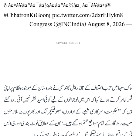
ð à¤ªà¥à¤°à¤¯à¤¾à¤à¤°à¤¾à¤, à¤¯à¥à¤ªà¥
#ChhatronKiGoonj
pic.twitter.com/2dxrEHykn8
August 8, 2026
— Congress (@INCIndia)
ADVERTISEMENT
لوک سبھا میں حزب اختلاف کے قائد راہل گاندھی نے ہندوستان کے موجودہ نظام پر اپنی
فکر ظاہر کرتے ہوئے کہا کہ اس میں نوجوانوں کے لیے کوئی امید نظر نہیں آتی۔ وہ کہتے
ہیں کہ ’’حکومت، سرکاری شعبے کے اداروں، مینوفیکچرنگ اور کارپوریٹ ملازمتوں
سمیت روزگار کے تمام مواقع ختم ہو گئے ہیں۔‘‘ ان کے مطابق نوٹ بندی اور جی ایس
ٹی کے ناقص نفاذ نے مینوفیکچرنگ کے شعبے کو پوری طرح تباہ کر دیا۔