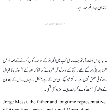
خاندان بہت فکرمند ہے۔
ADVERTISEMENT
یہ بیان اس وقت آیا تھا جب عالمی کپ میں الجزائر کے خلاف گول کرنے کے بعد لیونل
میسی جذباتی ہو گئے تھے۔ میچ کے بعد لیونل میسی نے کہا تھا کہ ان کے آنسوؤں کا فٹبال
سے کوئی تعلق نہیں ہے اور گزشتہ کچھ دن ان کے لیے مشکل رہے ہیں۔ اس کے بعد ان
کے والد کی صحت کو لے کر بات چیت تیز ہو گئی تھی۔
Jorge Messi, the father and longtime representative
of Argentine soccer star Lionel Messi, died