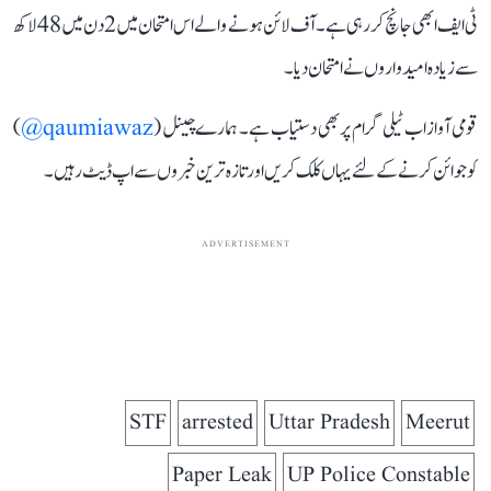
ٹی ایف ابھی جانچ کر رہی ہے۔ آف لائن ہونے والے اس امتحان میں 2 دن میں 48 لاکھ
سے زیادہ امیدواروں نے امتحان دیا۔
قومی آواز اب ٹیلی گرام پر بھی دستیاب ہے۔ ہمارے چینل (
qaumiawaz@
)
کو جوائن کرنے کے لئے یہاں کلک کریں اور تازہ ترین خبروں سے اپ ڈیٹ رہیں۔
ADVERTISEMENT
STF
arrested
Uttar Pradesh
Meerut
Paper Leak
UP Police Constable