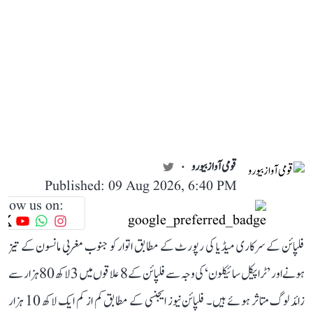
قومی آواز بیورو
Published: 09 Aug 2026, 6:40 PM
llow us on:
فلپائن کے سرکاری میڈیا کی رپورٹ کے مطابق اتوار کو جنوب مغربی مانسون کے تیز
ہونے اور ’ٹراپیکل سائیکلون‘ کی وجہ سے فلپائن کے 8 علاقوں میں 3 لاکھ 80 ہزار سے
زائد لوگ متاثر ہوئے ہیں۔ فلپائن نیوز ایجنسی کے مطابق کم از کم ایک لاکھ 10 ہزار