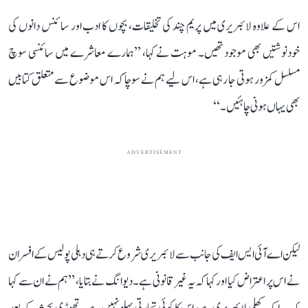
اس کے علاوہ لائبریری میں پریم چند کی تخلیقات، بچوں کا ادب اور سائنس دانوں کی
خودنوشتیں بھی موجود تھیں۔ موہت نے کہا، ’’ہمارے معاشرے میں سائنسی سوچ
مسلسل کمزور ہوتی جا رہی ہے، اس لیے ہم نے سوچا کہ اس موضوع سے متعلق کتابیں
بھی یہاں ہونی چاہئیں۔‘‘
ADVERTISEMENT
لیکن اے آئی ایس ایف کی جانب سے لائبریری شروع کرتے ہی دہلی پولیس کے افسران
نے اس پر اعتراض کیا اور کہا کہ یہ غیر قانونی ہے۔ دیوانگ نے بتایا، ’’ہم نے ان سے کہا