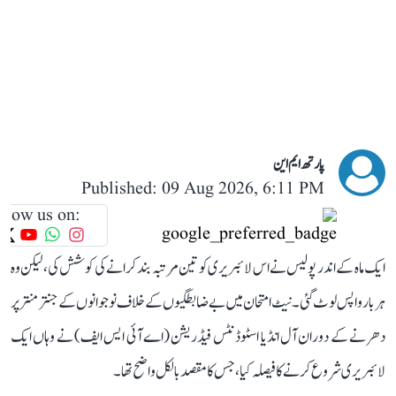
پارتھ ایم این
Published: 09 Aug 2026, 6:11 PM
llow us on:
ایک ماہ کے اندر پولیس نے اس لائبریری کو تین مرتبہ بند کرانے کی کوشش کی، لیکن وہ
ہر بار واپس لوٹ گئی۔ نیٹ امتحان میں بے ضابطگیوں کے خلاف نوجوانوں کے جنتر منتر پر
دھرنے کے دوران آل انڈیا اسٹوڈنٹس فیڈریشن (اے آئی ایس ایف) نے وہاں ایک
لائبریری شروع کرنے کا فیصلہ کیا، جس کا مقصد بالکل واضح تھا۔