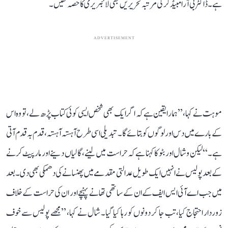
ہے۔ ڈاکٹر بی آر امبیڈکر کی مرتبہ تحریریں بھی لائبریری کا حصہ تھیں۔
ADVERTISEMENT
موہت نے کہا، ’’ہمارا یقین ہے کہ اگر ایک بھی شخص ایسی کوئی کتاب پڑھ لے، تو وہ اس
کے بارے میں دس اور لوگوں کو بتائے گا۔ تبدیلی اسی طرح آہستہ آہستہ، قدم بہ قدم آتی
ہے۔‘‘ لیکن وشال اور بٹو کا کہنا ہے کہ حراست میں لینے، گالیاں دینے اور مارپیٹ کرنے
کے بعد پولیس نے انہیں ایک طویل عدالتی مقدمے میں پھنسانے کی دھمکی بھی دی۔ بعد
میں جب اے آئی ایس ایف کے ان کے ساتھی تھانے پہنچے اور ان کی حراست کے خلاف
زوردار احتجاج کیا، تب جا کر دونوں کو رہا کیا گیا۔ شال نے کہا، ’’مجھے پولیس سے خوف