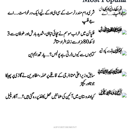
شری رام مندر ٹرسٹ کے سی ای او کے لیے ایک درخواست...اے
جے فلپ
فلپائن میں خراب موسم نے مچائی تباہی، شدید بارش اور طوفان سے 3
لاکھ 80 ہزار سے زائد افراد متاثر
کتابوں سے کیوں ڈرتی ہے پولیس؟...پارتھ ایم این
سابق وزیر اعلیٰ ممتا بنرجی کے قافلے پر حملہ، مظاہرین نے گاڑی پر پھینکا
جوتا اور کیچڑ
کیا ہندوستان میں آئین کی ضمانتیں محض کاغذ پر رہ گئی ہیں؟...آکار پٹیل
ADVERTISEMENT