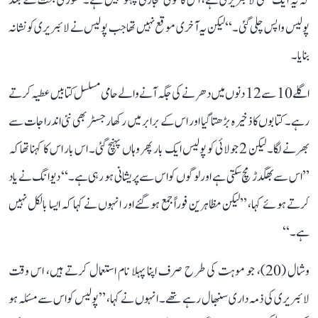
کہ یہ ایک کھلی لائبریری ہے، اس کا کوئی تجارتی پہلو نہیں ہے۔ تھوڑی بحث کے بعد
پولیس واپس چلی گئی۔‘‘ لیکن یہ آخری موقع نہیں تھا جب پولیس نے لائبریری کو نشانہ
بنایا۔
اگلے 10 سے 12 دنوں میں دھرنے کی جگہ آنے والے حامی مسلسل کتابیں عطیہ کرتے
رہے۔ کتابوں کا ذخیرہ بڑھتا گیا اور اس کے برابر میں رکھا رجسٹر بھی نئی اندراجات سے
بھرنے لگا۔ لیکن 2 جولائی کو پولیس ایک بار پھر وہاں پہنچ گئی۔ اس بار اس کا کہنا تھا کہ
’’اس سے بھگدڑ مچ سکتی ہے اور لوگوں کو اس سے پریشانی ہو رہی ہے۔‘‘ دیوانگ نے یاد
کرتے ہوئے کہا، ’’لیکن مظاہرین فوراً جمع ہو گئے اور انہوں نے کہا کہ ایسا بالکل نہیں
ہے۔‘‘
وشال (20)، جو موہت کی طرح صرف اپنا پہلا نام استعمال کرتے ہیں، اس وقت
لائبریری کی ذمہ داری سنبھال رہے تھے۔ انہوں نے کہا، ’’پولیس کو اس سے مسئلہ ہو