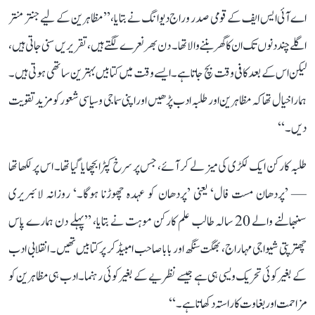
اے آئی ایس ایف کے قومی صدر وراج دیوانگ نے بتایا، ’’مظاہرین کے لیے جنتر منتر
اگلے چند دنوں تک ان کا گھر بننے والا تھا۔ دن بھر نعرے لگتے ہیں، تقریریں سنی جاتی ہیں،
لیکن اس کے بعد کافی وقت بچ جاتا ہے۔ ایسے وقت میں کتابیں بہترین ساتھی ہوتی ہیں۔
ہمارا خیال تھا کہ مظاہرین اور طلبہ ادب پڑھیں اور اپنی سماجی و سیاسی شعور کو مزید تقویت
دیں۔‘‘
طلبہ کارکن ایک لکڑی کی میز لے کر آئے، جس پر سرخ کپڑا بچھایا گیا تھا۔ اس پر لکھا تھا
— ’پردھان مست فال‘ یعنی ’پردھان کو عہدہ چھوڑنا ہوگا۔‘ روزانہ لائبریری
سنبھالنے والے 20 سالہ طالب علم کارکن موہت نے بتایا، ’’پہلے دن ہمارے پاس
چھترپتی شیواجی مہاراج، بھگت سنگھ اور بابا صاحب امبیڈکر پر کتابیں تھیں۔ انقلابی ادب
کے بغیر کوئی تحریک ویسی ہی ہے جیسے نظریے کے بغیر کوئی رہنما۔ ادب ہی مظاہرین کو
مزاحمت اور بغاوت کا راستہ دکھاتا ہے۔‘‘