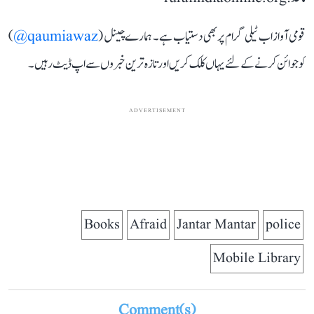
قومی آواز اب ٹیلی گرام پر بھی دستیاب ہے۔ ہمارے چینل (
qaumiawaz@
)
کو جوائن کرنے کے لئے یہاں کلک کریں اور تازہ ترین خبروں سے اپ ڈیٹ رہیں۔
ADVERTISEMENT
Books
Afraid
Jantar Mantar
police
Mobile Library
Comment(s)