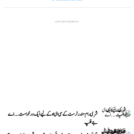
ADVERTISEMENT
شری رام مندر ٹرسٹ کے سی ای او کے لیے ایک درخواست...اے
جے فلپ