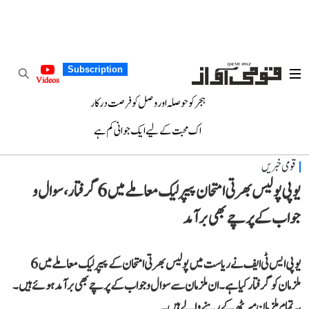
Subscription
Videos
ہجر کو حوصلہ اور وصل کو فرصت درکار
اک محبت کے لیے ایک جوانی کم ہے
قومی خبریں
یوپی پولیس بھرتی امتحان پیپرلیک معاملے میں 6 گرفتار، سوال و
جواب کے پرچے بھی برآمد
یو پی ایس ٹی ایف نے ریاست میں پولیس بھرتی امتحان کے پیپر لیک معاملے میں 6
ملزمان کو گرفتار کیا ہے۔ ان ملزمان سے سوال و جواب کے پرچے بھی برآمد ہوئے ہیں۔
یہ تمام ملزمان میرٹھ کے رہنے والے ہیں۔