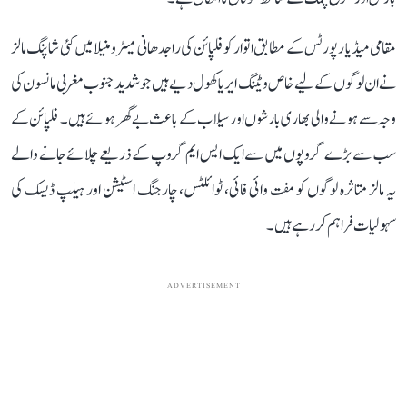
مقامی میڈیا رپورٹس کے مطابق اتوار کو فلپائن کی راجدھانی میٹرو منیلا میں کئی شاپنگ مالز
نے ان لوگوں کے لیے خاص ویٹنگ ایریا کھول دیے ہیں جو شدید جنوب مغربی مانسون کی
وجہ سے ہونے والی بھاری بارشوں اور سیلاب کے باعث بے گھر ہوئے ہیں۔ فلپائن کے
سب سے بڑے گروپوں میں سے ایک ایس ایم گروپ کے ذریعے چلائے جانے والے
یہ مالز متاثرہ لوگوں کو مفت وائی فائی، ٹوائلٹس، چارجنگ اسٹیشن اور ہیلپ ڈیسک کی
سہولیات فراہم کر رہے ہیں۔
ADVERTISEMENT