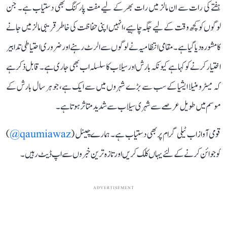
ہفتے کی رات سے ان مالز میں رات بھر کے لیے مفت پارکنگ بھی دستیاب ہے۔ جن
لوگوں کو کچھ وقت کے لیے جگہ چاہیے، انہیں اپنی حفاظت کی خاطر قریبی مالز میں جانے
کا مشورہ دیا گیا ہے۔ مقامی انتظامیہ نے لوگوں سے الرٹ رہنے اور ضروری احتیاطی تدابیر
اختیار کرنے کو کہا ہے کیونکہ بارش اور سیلاب کا سلسلہ اب بھی جاری ہے۔ قابل ذکر ہے
کہ میٹرو منیلا ایشیا کے سب سے بڑے شہروں میں سے ایک ہے، جو ہر سال بارش کے
موسم میں طویل عرصے سے شہری سیلاب سے شدید متاثر ہوتا ہے۔
قومی آواز اب ٹیلی گرام پر بھی دستیاب ہے۔ ہمارے چینل (
qaumiawaz@
)
کو جوائن کرنے کے لئے یہاں کلک کریں اور تازہ ترین خبروں سے اپ ڈیٹ رہیں۔
ADVERTISEMENT