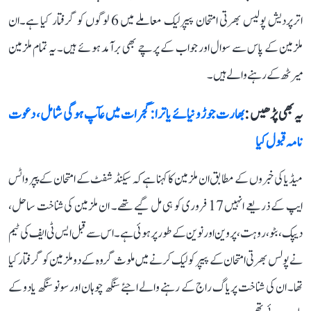
اترپردیش پولیس بھرتی امتحان پیپرلیک معاملے میں 6 لوگوں کو گرفتار کیا ہے۔ان
ملزمین کے پاس سے سوال اور جواب کے پرچے بھی برآمد ہوئے ہیں۔ یہ تمام ملزمین
میرٹھ کے رہنے والے ہیں۔
یہ بھی پڑھیں :
بھارت جوڑو نیائے یاترا: گجرات میں عآپ ہوگی شامل، دعوت
نامہ قبول کیا
میڈیا کی خبروں کے مطابق ان ملزمین کا کہنا ہے کہ سیکنڈ شفٹ کے امتحان کے پپر واٹس
ایپ کے ذریعے انہیں 17 فروری کو ہی مل گیے تھے۔ ان ملزمین کی شناخت ساحل،
دیپک، بٹو، روہت، پروین اور نوین کے طور پر ہوئی ہے۔ اس سے قبل ایس ٹی ایف کی ٹیم
نے پولس بھرتی امتحان کے پیپر کو لیک کرنے میں ملوث گروہ کے دو ملزمین کو گرفتار کیا
تھا۔ ان کی شناخت پریاگ راج کے رہنے والے اجئے سنگھ چوہان اور سونو سنگھ یادو کے