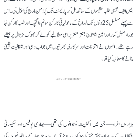
ایس ایف جیسی طلبہ تنظیموں کے ساتھ مل کر پارلیمنٹ تک پُرامن مارچ کی اپیل کی۔ اس
سے پہلے مسلسل 25 دنوں تک لداخ کے ماحولیاتی کارکن سونم وانگچک اور طلبہ کارکن نہا
بورا، منیش کمار اور امین امیتوج جنتر منتر پر اسی مطالبے کو لے کر بھوک ہڑتال پر بیٹھے
رہے تھے۔ انہوں نے امتحانات اور سرکاری بھرتیوں میں جواب دہی اور شفافیت یقینی
بنانے کا مطالبہ کیا تھا۔
ADVERTISEMENT
ہزاروں افراد—جن میں اکثریت نوجوانوں کی تھی—بھاری پولیس اور سکیورٹی
انتظامات کے درمیان جنتر منتر کی سڑکوں پر امنڈ آئے۔ دن چڑھنے کے ساتھ نعروں کی