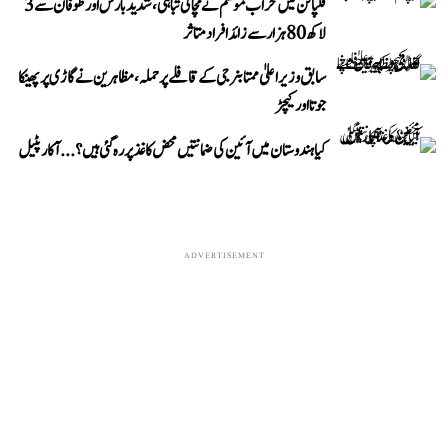
فلپائن میں خراب موسم نے مچائی تباہی، شدید بارش اور طوفان سے 3
لاکھ 80 ہزار سے زائد افراد متاثر
سابق وزیر اعلیٰ ممتا بنرجی کے قافلے پر حملہ، مظاہرین نے گاڑی پر پھینکا
جوتا اور کیچڑ
کیا ہندوستان میں آئین کی ضمانتیں محض کاغذ پر رہ گئی ہیں؟...آکار پٹیل
ADVERTISEMENT