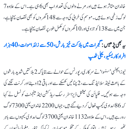
خاندان متاثر ہوئے ہیں اور مرنے والوں کی تعداد اب بھی 6 ہی ہے۔ اس کے علاوہ 7
لوگ زخمی ہوئے ہیں۔ موسم کی خرابی کی وجہ سے 148 گھروں کو بھی نقصان پہنچا ہے،
جن میں سے 138 کو جزوی اور 10 گھروں کو مکمل طور پر نقصان پہنچا ہے۔
یہ بھی پڑھیں :
گجرات میں ہلاکت خیز بارش، 50 سے زائد اموات، 40 ہزار
افراد کا ریسکیو، بجلی ٹھپ
نیوز ایجنسی ’سنہوا‘ نے سرکاری رپورٹس کے حوالے سے بتایا کہ 2 ہلاکتیں شدید بارشوں
کے باعث لینڈ سلائیڈنگ سے، 2 چٹانیں کھسکنے سے اور باقی 2 ڈوبنے اور کرنٹ لگنے کی
وجہ سے ہوئیں۔ فلپائن کی نیشنل ڈیزاسٹر رسک ریڈکشن اینڈ مینجمنٹ کونسل نے کہا
کہ 86 امدادی کیمپ فعال کر دیے گئے ہیں، جہاں 2200 خاندان یعنی 7300 لوگ
رہ رہے ہیں۔ اس کے علاوہ 1132 خاندان یعنی 3700 لوگ امدادی کیمپوں سے باہر
ٹھہرے ہوئے ہیں۔ اتوار کو ملک کے محکمہ موسمیات نے کہا کہ جنوب مغربی مانسون کے