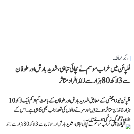
دیگر ممالک
فلپائن میں خراب موسم نے مچائی تباہی، شدید بارش اور طوفان
سے 3 لاکھ 80 ہزار سے زائد افراد متاثر
فلپائن نیوز ایجنسی کے مطابق شددید بارش اور طوفان کے باعث کم از کم ایک لاکھ 10
ہزار خاندان متاثر ہوئے ہیں اور مرنے والوں کی تعداد اب بھی 6 ہی ہے۔ اس کے
علاوہ 7 لوگ زخمی ہوئے ہیں۔