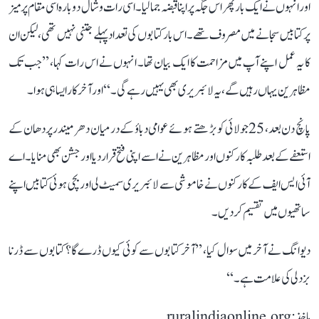
اور انہوں نے ایک بار پھر اس جگہ پر اپنا قبضہ جما لیا۔ اسی رات وشال دوبارہ اسی مقام پر میز
پر کتابیں سجانے میں مصروف تھے۔ اس بار کتابوں کی تعداد پہلے جتنی نہیں تھی، لیکن ان
کا یہ عمل اپنے آپ میں مزاحمت کا ایک بیان تھا۔ انہوں نے اس رات کہا، ’’جب تک
مظاہرین یہاں رہیں گے، یہ لائبریری بھی یہیں رہے گی۔‘‘ اور آخرکار ایسا ہی ہوا۔
پانچ دن بعد، 25 جولائی کو بڑھتے ہوئے عوامی دباؤ کے درمیان دھرمیندر پردھان کے
استعفے کے بعد طلبہ کارکنوں اور مظاہرین نے اسے اپنی فتح قرار دیا اور جشن بھی منایا۔ اے
آئی ایس ایف کے کارکنوں نے خاموشی سے لائبریری سمیٹ لی اور بچی ہوئی کتابیں اپنے
ساتھیوں میں تقسیم کردیں۔
دیوانگ نے آخر میں سوال کیا، ’’آخر کتابوں سے کوئی کیوں ڈرے گا؟ کتابوں سے ڈرنا
بزدلی کی علامت ہے۔‘‘
ماخذ: ruralindiaonline.org