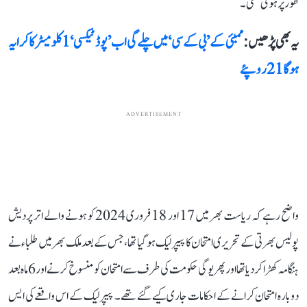
طور پر ہوئی تھی۔
یہ بھی پڑھیں :
ممبئی کے ’بی کے سی‘ میں چلے گی اب ’پوڈ ٹیکسی‘ 1 کلومیٹر کا کرایہ
ہوگا 21 روپئے
ADVERTISEMENT
واضح رہے کہ ریاست بھر میں 17 اور 18 فروری 2024 کو ہونے والے اتر پردیش
پولیس بھرتی کے تحریری امتحان کا پیپر لیک ہو گیا تھا، جس کے بعد ملک بھر میں طلباء نے
ہنگامہ کھڑا کر دیا تھا اور پھر یوگی حکومت کی طرف سے امتحان کو منسوخ کرنے اور 6 ماہ بعد
دوبارہ امتحان کرانے کے احکامات جاری کیے گئے تھے۔ پیپر لیک کے اس واقعے کی ایس