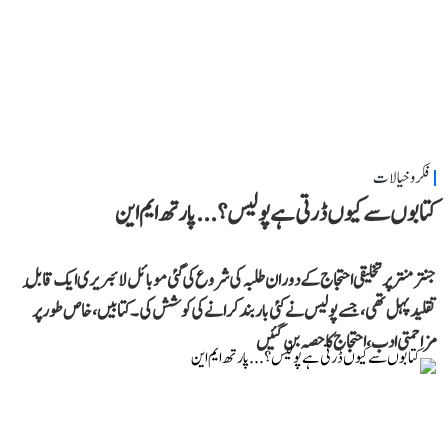
فکر و خیالات
کتابوں سے کیوں ڈرتی ہے پولیس؟...پارتھ ایم این
جنتر منتر پر تخلیقی احتجاج کے دوران طلبہ کی شروع کی گئی موبائل لائبریری ایک قابلِ
تقلید پہل تھی، جسے پولیس نے کئی بار بند کرانے کی کوشش کی۔ کتابیں، خاص طور پر
مزاحمتی ادب، احتجاج کا حصہ بن گئیں