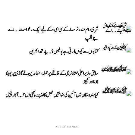
شری رام مندر ٹرسٹ کے سی ای او کے لیے ایک درخواست...اے
جے فلپ
کتابوں سے کیوں ڈرتی ہے پولیس؟...پارتھ ایم این
سابق وزیر اعلیٰ ممتا بنرجی کے قافلے پر حملہ، مظاہرین نے گاڑی پر پھینکا
جوتا اور کیچڑ
کیا ہندوستان میں آئین کی ضمانتیں محض کاغذ پر رہ گئی ہیں؟...آکار پٹیل
ADVERTISEMENT