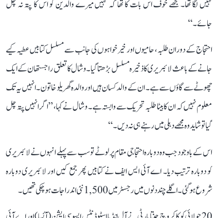
نہیں لگا تھا۔ مجھے خوف اس بات کا تھا کہ کہیں میرے والدین کو اس کا پتہ نہ چل
جائے۔‘‘
احتجاج کے دوران طلبہ، حامیوں اور خیرخواہوں کی جانب سے مسلسل کتابیں عطیہ کیے
جانے کے باعث لائبریری کا ذخیرہ مسلسل بڑھتا گیا۔ وشال کا تعلق راجستھان کے ایک
چھوٹے سے گاؤں سے ہے۔ ان کے والد کسان ہیں اور والدہ گھریلو خاتون۔ انہیں یہ تک
معلوم نہیں کہ ان کا بیٹا طلبہ تحریک سے وابستہ ہے۔ وشال نے کہا، ’’اگر انہیں پتہ چل
گیا تو شاید وہ مجھے دہلی میں رہنے ہی نہ دیں۔‘‘
اس کے باوجود جب وہ دوبارہ احتجاجی مقام پر لوٹے تو سب سے پہلے انہوں نے لائبریری
کو دوبارہ ترتیب دیا۔ اے آئی ایس ایف نے کتابیں پھر جمع کیں اور لائبریری دوبارہ
شروع ہو گئی۔ اگلے چند دنوں میں رجسٹر میں 1,500 نئی اندراجات ہو چکی تھیں۔
20 جولائی کو کاکروچ جنتا پارٹی نے آل انڈیا اسٹوڈنٹس ایسوسی ایشن (آئسا) اور اے آئی