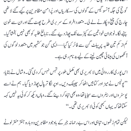
گونج کی جگہ آنسو گیس کے گولوں کی سسکاریاں اور پُرامن مظاہرین پر کیے گئے لاٹھی
چارج کی چیخ و پکار نے لے لی۔ متعدد افراد کے سر بری طرح پھٹ گئے اور ان سے خون
بہنے لگا۔ نوجوان خواتین کے کپڑے تک پھاڑ دیے گئے۔ نابالغ طلبہ کو بھی نہیں بخشا گیا۔
کم از کم تین طلبہ پر پیلٹ گن سے فائر کیا گیا—ایسی گن جو کشمیر میں متعدد لوگوں کی
آنکھوں کی بینائی چھین لینے کے لیے بدنام رہی ہے۔
اس پوری کارروائی میں لائبریری بھی مکمل طور پر تہس نہس کر دی گئی۔ وشال نے بتایا،
’’پولیس نے میز اور کتابیں اٹھا کر پھینک دیں۔ اوپر لگا ترپال پھاڑ دیا گیا۔ ہم نے اسے
پوسٹروں اور بینروں سے سجایا تھا، وہ بھی تباہ کر دیئے گئے۔ وہاں دیکھ کر کوئی یہ نہیں کہہ
سکتا تھا کہ یہاں کبھی کوئی لائبریری تھی۔‘‘
لیکن تمام زخموں، تباہی اور اس بے رحمانہ جبر کے باوجود مظاہرین دوبارہ جنتر منتر لوٹے