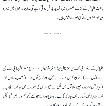
باعث فلپائن کے بڑے حصوں میں شدید بارش ہوتی رہے گی۔ ان علاقوں میں میٹرو
منیلا اور لوزون کے کئی صوبے شامل ہیں۔
ADVERTISEMENT
فلپائن کے ایٹموسفیرک، جیو فزیکل اینڈ ایسٹرونومیکل سروسز ایڈمنسٹریشن (پی اے جی
اے ایس اے) نے ایلوکوس سور، لا یونین، ابرا، بینگویٹ، زامبلیس، باٹان اور
آکسیڈنٹل منڈورو جیسے علاقوں میں ہلکی سے تیز بارش کی صورت میں اچانک سیلاب یا
لینڈ سلائیڈنگ کی وارننگ جاری کی ہے۔ وِسایا اور منڈاناؤ کے کچھ حصوں میں بھی ہلکی
بارش اور گرج چمک کے ساتھ طوفان کا امکان ہے۔