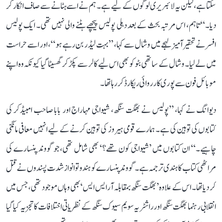
سکتا ہے، لیکن یہ لائبریری لوگوں کے لیے ہے۔ ہم نے اسے ہٹانے سے صاف انکار کر
دیا۔‘‘ تاہم، اس مرتبہ بحث کے بعد دہلی پولیس پیچھے ہٹنے والی نہیں تھی۔ ایک پولیس
افسر نے تحقیر آمیز لہجے میں وشال سے کہا، ’’بہت لیڈر بن رہے ہو‘‘، اور اسے حراست
میں لے لیا۔ وشال کے ساتھی بٹو کو بھی اس لیے کالر سے پکڑ کر گھسیٹا گیا کیونکہ وہ اپنے
موبائل فون سے پوری کارروائی ریکارڈ کر رہا تھا۔
دیوانگ نے کہا، ’’پولیس نے بھگت سنگھ، شیواجی مہاراج اور بابا صاحب امبیڈکر کی
کتابوں کی توہین کی ہے۔ ہمارے قومی ہیروز کی توہین کرنے کے لیے انہیں معافی مانگنی
چاہیے۔‘‘ ان کتابوں میں ’شیواجی کون تھے؟‘ بھی شامل تھی، جو گووند پنسارے کی
مراٹھی کتاب کا ہندی ترجمہ ہے۔ گووند پنسارے کو ہندوتوا نواز شدت پسندوں نے قتل
کر دیا تھا۔ اس کے علاوہ ’بھگت سنگھ بمقابلہ آر ایس ایس‘ بھی وہاں موجود تھی، جس میں
انقلابی رہنما بھگت سنگھ اور راشٹریہ سویم سیوک سنگھ کے نظریاتی اختلافات کا تجزیہ کیا گیا