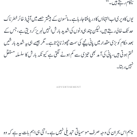
ناکام رہتے ہیں۔‘‘
یوں کاویری اب انتہاؤں کا دریا بنتا جا رہا ہے۔ مانسون کے بیشتر حصے میں آبی ذخائر خطرناک
حد تک خالی رہتے ہیں، لیکن چند ہی دنوں کی شدید بارش انہیں لبریز کر دیتی ہے، جس کے
بعد حکام کو بڑی مقدار میں پانی نیچے کی سمت چھوڑنا پڑتا ہے۔ مگر جیسے ہی یہ شدید بارشیں
ختم ہوتی ہیں، پانی کی آمد بھی تیزی سے کم ہونے لگتی ہے کیونکہ بارش کا سلسلہ مستقل
نہیں رہتا۔
ADVERTISEMENT
تاہم اس بحران کی وجہ صرف موسمیاتی تبدیلی نہیں ہے۔ اتنی ہی اہم بات یہ ہے کہ وہ