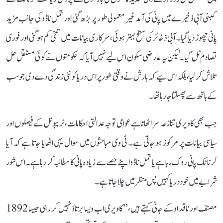
کبنی آبی ذخیرے میں پانی کی آمد غیر معمولی طور پر بڑھ گئی اور تمل ناڈو کی جانب مزید
پانی چھوڑ دیا گیا۔ آبی ذخائر کی سطح بہتر ہوئی، سرکاری بیانات میں تلخی کم ہو گئی اور فوری
تصادم ٹل گیا۔ لیکن یہ عارضی سکون اس لیے نہیں آیا کہ حکومتوں نے کوئی مستقل حل
تلاش کر لیا، بلکہ اس لیے کہ بارش نے وقتی طور پر اس دریا کو نئی زندگی دے دی جو سب
کے ہاتھ سے پھسلتا جا رہا تھا۔
جب بھی کاویری تنازعہ سر اٹھاتا ہے عوامی توجہ عدالتی احکامات، ٹریبونل کے فیصلوں اور
سیاسی بیانات پر مرکوز ہو جاتی ہے۔ ٹی وی مباحثوں میں سوال یہی اٹھایا جاتا ہے کہ آیا
کرناٹک پانی روک رہا ہے یا تمل ناڈو اپنے حصے سے زیادہ پانی کا مطالبہ کر رہا ہے۔ اس شور
شرابے میں خود دریا کہیں پس منظر میں چلا جاتا ہے۔
مصنف اور ناقد او کے جانی کہتے ہیں، ’’کاویری اب ویسا برتاؤ نہیں کر رہی جیسا 1892