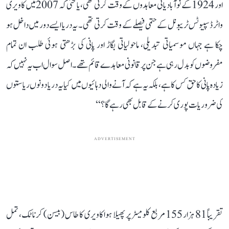
اور 1924 کے نوآبادیاتی معاہدوں کے وقت کرتی تھی، یا حتیٰ کہ 2007 میں کاویری
واٹر ڈسپیوٹس ٹریبونل کے حتمی فیصلے کے وقت کرتی تھی۔ یہ دریا ایسے دور میں داخل ہو
چکا ہے جہاں موسمیاتی تبدیلی، ماحولیاتی بگاڑ اور پانی کی بڑھتی ہوئی طلب ان تمام
مفروضوں کو بدل رہی ہے جن پر قانونی معاہدے قائم تھے۔ اصل سوال اب یہ نہیں کہ
زیادہ پانی کا حق کس کا ہے، بلکہ یہ ہے کہ آنے والی دہائیوں میں کیا یہ دریا دونوں ریاستوں
کی ضروریات پوری کرنے کے قابل بھی رہے گا؟‘‘
ADVERTISEMENT
تقریباً 81 ہزار 155 مربع کلومیٹر پر پھیلا ہوا کاویری کا طاس (بیسن) کرناٹک، تمل