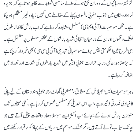
گزشتہ دو دہائیوں کے دوران جمع ہونے والے سائنسی شواہد سے ظاہر ہوتا ہے کہ جزیرہ
نما ہندوستان میں جنوب مغربی مانسون پہلے کے مقابلے میں کہیں زیادہ غیر مستحکم ہو چکا
ہے۔ محکمہ موسمیات (آئی ایم ڈی) مسلسل مشاہدہ کر رہا ہے کہ اب بارش کا انداز طویل
خشک وقفوں اور ان کے درمیان انتہائی شدید بارشوں کے مختصر سلسلوں پر مشتمل ہے۔
اسی طرح بین الحکومتی پینل برائے موسمیاتی تبدیلی (آئی پی سی سی) بھی خبردار کر چکا ہے
کہ بڑھتا ہوا عالمی درجہ حرارت جنوبی ایشیا میں شدید بارشوں کی شدت اور تعداد میں
اضافہ کر رہا ہے۔
ماہر موسمیات ایس ابھیلاش کے مطابق، ’’مغربی گھاٹ، جو جنوبی ہندوستان کے لیے پانی
کا بنیادی قدرتی ذخیرہ ہے، اب اس تبدیلی کو مسلسل محسوس کر رہا ہے۔ کئی مہینوں تک
متوازن بارش ہونے کے بجائے اب اکثر ایسے موسلادھار واقعات پیش آتے ہیں جو
اچانک سیلاب تو لے آتے ہیں، مگر خشک موسم میں دریاؤں کے بہاؤ کو برقرار رکھنے میں