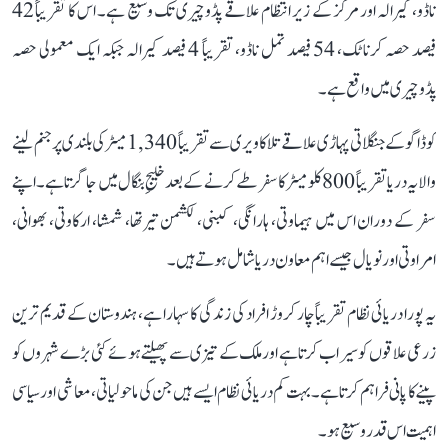
ناڈو، کیرالہ اور مرکز کے زیر انتظام علاقے پڈوچیری تک وسیع ہے۔ اس کا تقریباً 42
فیصد حصہ کرناٹک، 54 فیصد تمل ناڈو، تقریباً 4 فیصد کیرالہ جبکہ ایک معمولی حصہ
پڈوچیری میں واقع ہے۔
کوڈاگو کے جنگلاتی پہاڑی علاقے تلاکاویری سے تقریباً 1,340 میٹر کی بلندی پر جنم لینے
والا یہ دریا تقریباً 800 کلومیٹر کا سفر طے کرنے کے بعد خلیجِ بنگال میں جا گرتا ہے۔ اپنے
سفر کے دوران اس میں ہیماوتی، ہارانگی، کبنی، لکشمن تیرتھا، شمشا، ارکاوتی، بھوانی،
امراوتی اور نویال جیسے اہم معاون دریا شامل ہوتے ہیں۔
یہ پورا دریائی نظام تقریباً چار کروڑ افراد کی زندگی کا سہارا ہے، ہندوستان کے قدیم ترین
زرعی علاقوں کو سیراب کرتا ہے اور ملک کے تیزی سے پھیلتے ہوئے کئی بڑے شہروں کو
پینے کا پانی فراہم کرتا ہے۔ بہت کم دریائی نظام ایسے ہیں جن کی ماحولیاتی، معاشی اور سیاسی
اہمیت اس قدر وسیع ہو۔