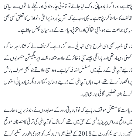
پڑتا ہے، اور اگر زیادہ پانی روک لیا جائے تو قانونی چارہ جوئی اور نچلے علاقوں سے سیاسی
مخالفت کا سامنا کرنا پڑتا ہے۔ یہی وجہ ہے کہ تقریباً ہر وزیر اعلیٰ، خواہ اس کا تعلق کسی بھی
سیاسی جماعت سے ہو، آبی حقائق اور انتخابی سیاست کے درمیان پھنس جاتا ہے۔
زرعی شعبہ بھی اسی طرح بڑی تبدیلی سے گزرا ہے۔ کرناٹک نے کرشنا راجہ ساگر،
کبنی، ہیماوتھی اور ہارانگی جیسے آبی ذخائر کے علاوہ متعدد لفٹ ایریگیشن منصوبوں کے
ذریعے آبپاشی کے رقبے میں مسلسل اضافہ کیا ہے۔ وہ وسیع علاقے جو کبھی صرف بارش
پر انحصار کرتے تھے، اب وہاں آبپاشی کے ذریعے دھان، گنا اور دیگر زیادہ پانی استعمال
کرنے والی فصلیں اگائی جا رہی ہیں۔
ریاست کا مستقل موقف رہا ہے کہ نوآبادیاتی دور کے معاہدوں نے، جو زیریں دھارے
میں واقع مدراس پریذیڈنسی کے حق میں تھے، کرناٹک کو آبپاشی کی ترقی کا منصفانہ موقع
نہیں دیا۔ سپریم کورٹ نے 2018 کے فیصلے میں اس دلیل کو جزوی طور پر تسلیم کرتے