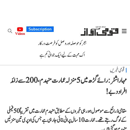
Subscription
Videos
ہجر کو حوصلہ اور وصل کو فرصت درکار
اک محبت کے لیے ایک جوانی کم ہے
قومی خبریں
مہاراشٹر: رائے گڑھ میں 5 منزلہ عمارت منہدم، 200 سے زائد
افراد دبے!
مقامی ذرائع سے موصول ہو رہی خبروں کے مطابق منہدم عمارت میں تقریباً 50 فیملی
کے لوگ رہتے تھے۔ عمارت10 سال پرانی بتائی جارہی ہے جس کی اوپری تین منزلیں
منہدم ہو گئی ہیں۔