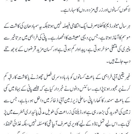
لاکھوں کسانوں اور زرعی مزدوروں کا سہارا ہے۔
ہر سال میٹور ڈیم کا کھلنا صرف ایک انتظامی فیصلہ نہیں ہوتا بلکہ یہ سمبا دھان کی کاشت کے
موسم کا آغاز ہوتا ہے، جس پر دیہی معیشت کا انحصار ہے۔ پانی کی فراہمی میں ہر تاخیر سے
پنیری کی منتقلی مؤخر ہوتی ہے، پیداوار کم ہوتی ہے اور کسان مزید قرضوں کے بوجھ تلے
دب جاتے ہیں۔
غیر یقینی آبی فراہمی کے باعث کسانوں کو بارہا دوسری فصل چھوڑنے یا کاشت کا رقبہ کم
کرنے پر مجبور ہونا پڑا ہے۔ سائنس دانوں نے خبردار کیا ہے کہ میٹھے پانی کے بہاؤ میں کمی
کے باعث سمندر کا کھارا پانی ساحلی زیرزمین آبی ذخائر میں داخل ہو رہا ہے، جس سے
زمین کی شوریدگی بڑھ رہی ہے اور ڈیلٹا کی زراعت کی طویل مدتی پائیداری خطرے میں پڑ
گئی ہے۔ اس لیے تمل ناڈو کے لیے کاویری صرف آبپاشی کا مسئلہ نہیں، بلکہ غذائی تحفظ،