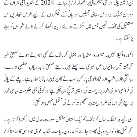
زیرزمین پانی اور نجی ٹینکر مافیا پر انحصار کرنا پڑ رہا ہے۔ 2024 کے شدید آبی بحران کے
دوران خشک بورویل، خالی جھیلیں اور پانی کے ٹینکروں کے لیے طویل قطاریں اس
مستقبل کی جھلک تھیں جس میں سکڑتے ہوئے دریا پر انحصار کرنے والے شہروں کو جینا
پڑ سکتا ہے۔
بنگلورو اکیلا نہیں۔ میسورو، منڈیا اور جنوبی کرناٹک کے کئی ابھرتے ہوئے صنعتی شہر
گزشتہ تین دہائیوں میں تیزی سے پھیلے ہیں۔ نئے صنعتی راہداریاں، تعلیمی ادارے،
رہائشی ٹاؤن شپ اور ٹیکنالوجی پارکس سب نے کاویری پر دباؤ بڑھا دیا ہے۔ پینے کے پانی
کی فراہمی فطری طور پر ریاست کی اولین ترجیح بن چکی ہے اور کوئی بھی حکومت سیاسی طور
پر اپنے شہروں کی ضروریات پر سمجھوتہ کرنے کی متحمل نہیں ہو سکتی۔
اسی لیے ہر خشک سال کرناٹک کو ایک انتہائی مشکل صورت حال میں لا کھڑا کرتا ہے۔
اگر تمل ناڈو کو زیادہ پانی چھوڑا جائے تو اندرونِ ریاست شدید عوامی ناراضی کا سامنا کرنا