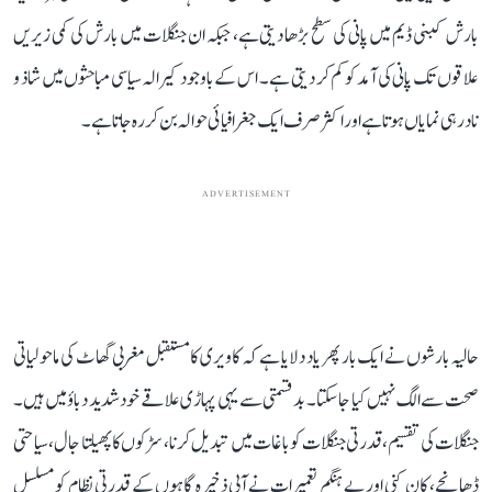
بارش کبنی ڈیم میں پانی کی سطح بڑھا دیتی ہے، جبکہ ان جنگلات میں بارش کی کمی زیریں
علاقوں تک پانی کی آمد کو کم کر دیتی ہے۔ اس کے باوجود کیرالہ سیاسی مباحثوں میں شاذ و
نادر ہی نمایاں ہوتا ہے اور اکثر صرف ایک جغرافیائی حوالہ بن کر رہ جاتا ہے۔
ADVERTISEMENT
حالیہ بارشوں نے ایک بار پھر یاد دلایا ہے کہ کاویری کا مستقبل مغربی گھاٹ کی ماحولیاتی
صحت سے الگ نہیں کیا جا سکتا۔ بدقسمتی سے یہی پہاڑی علاقے خود شدید دباؤ میں ہیں۔
جنگلات کی تقسیم، قدرتی جنگلات کو باغات میں تبدیل کرنا، سڑکوں کا پھیلتا جال، سیاحتی
ڈھانچے، کان کنی اور بے ہنگم تعمیرات نے آبی ذخیرہ گاہوں کے قدرتی نظام کو مسلسل