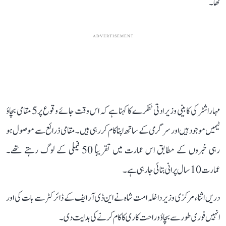
تھا۔
ADVERTISEMENT
مہاراشٹر کی کابینی وزیر ادتی ٹٹکرے کا کہنا ہے کہ اس وقت جائے وقوع پر5 مقامی بچاؤ
ٹیمیں موجود ہیں اور سرگرمی کے ساتھ اپنا کام کر رہی ہیں۔ مقامی ذرائع سے موصول ہو
رہی خبروں کے مطابق اس عمارت میں تقریباً 50 فیملی کے لوگ رہتے تھے۔
عمارت10 سال پرانی بتائی جارہی ہے۔
دریں اثناء مرکزی وزیر داخلہ امت شاہ نے این ڈی آر ایف کے ڈائرکٹر سے بات کی اور
انہیں فوری طور سے بچاؤ و راحت کاری کا کام کرنے کی ہدایت دی۔