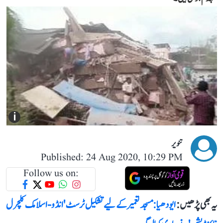
i
تنویر
Published: 24 Aug 2020, 10:29 PM
Follow us on:
یہ بھی پڑھیں :
ایودھیا: مسجد تعمیر کے لیے تشکیل ٹرسٹ 'انڈو-اسلامک کلچرل