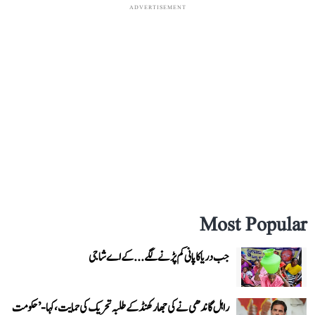
ADVERTISEMENT
Most Popular
جب دریا کا پانی کم پڑنے لگے...کے اے شاجی
راہل گاندھی نے کی جھارکھنڈ کے طلبہ تحریک کی حمایت، کہا- ’حکومت