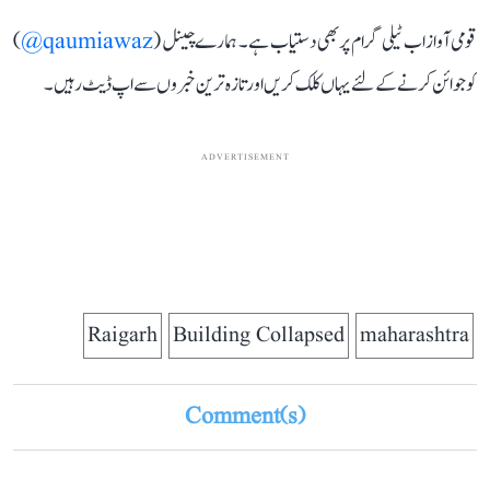
قومی آواز اب ٹیلی گرام پر بھی دستیاب ہے۔ ہمارے چینل (
qaumiawaz@
)
کو جوائن کرنے کے لئے یہاں کلک کریں اور تازہ ترین خبروں سے اپ ڈیٹ رہیں۔
ADVERTISEMENT
Raigarh
Building Collapsed
maharashtra
Comment(s)