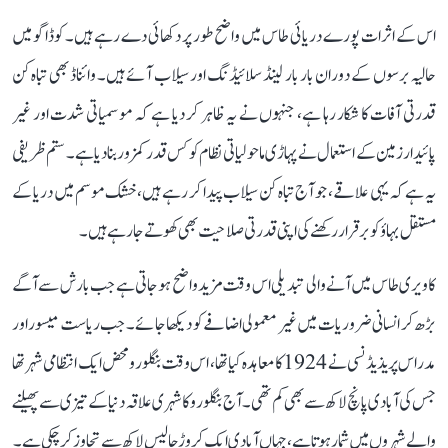
اس کے اثرات پورے دریائی طاس میں واضح طور پر دکھائی دے رہے ہیں۔ کوڈاگو میں
حالیہ برسوں کے دوران بار بار لینڈ سلائیڈنگ اور سیلاب آئے ہیں۔ وائناڈ بھی تباہ کن
قدرتی آفات کا شکار رہا ہے، جنہوں نے یہ ظاہر کر دیا ہے کہ موسمیاتی شدت اور غیر
پائیدار زمین کے استعمال نے پہاڑی ماحولیاتی نظام کو کس قدر کمزور بنا دیا ہے۔ ستم ظریفی
یہ ہے کہ یہی علاقے، جو آج تباہ کن سیلاب پیدا کر رہے ہیں، خشک موسم میں دریا کے
مستقل بہاؤ کو برقرار رکھنے کی اپنی قدرتی صلاحیت بھی کھوتے جا رہے ہیں۔
کاویری طاس میں آنے والی تبدیلی اس وقت مزید واضح ہو جاتی ہے جب بارش سے آگے
بڑھ کر انسانی ضروریات میں غیر معمولی اضافے کو دیکھا جائے۔ جب ریاست میسور اور
مدراس پریذیڈنسی نے 1924 کا معاہدہ کیا تھا، اس وقت بنگلورو محض ایک انتظامی شہر تھا
جس کی آبادی پانچ لاکھ سے بھی کم تھی۔ آج بنگلورو کا شہری علاقہ دنیا کے تیزی سے پھیلنے
والے شہروں میں شمار ہوتا ہے، جہاں آبادی ایک کروڑ چالیس لاکھ سے تجاوز کر چکی ہے۔