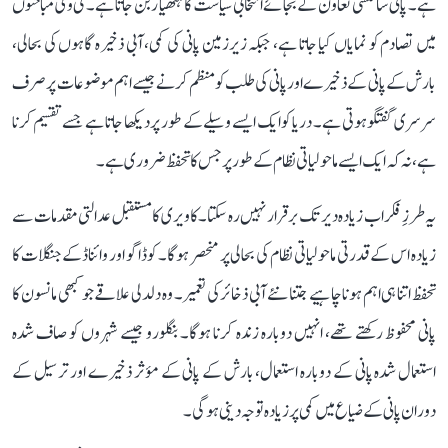
ہے۔ پانی سائنسی تعاون کے بجائے انتخابی سیاست کا ہتھیار بن جاتا ہے۔ ٹی وی مباحثوں
میں تصادم کو نمایاں کیا جاتا ہے، جبکہ زیرزمین پانی کی کمی، آبی ذخیرہ گاہوں کی بحالی،
بارش کے پانی کے ذخیرے اور پانی کی طلب کو منظم کرنے جیسے اہم موضوعات پر صرف
سرسری گفتگو ہوتی ہے۔ دریا کو ایک ایسے وسیلے کے طور پر دیکھا جاتا ہے جسے تقسیم کرنا
ہے، نہ کہ ایک ایسے ماحولیاتی نظام کے طور پر جس کا تحفظ ضروری ہے۔
یہ طرزِ فکر اب زیادہ دیر تک برقرار نہیں رہ سکتا۔ کاویری کا مستقبل عدالتی مقدمات سے
زیادہ اس کے قدرتی ماحولیاتی نظام کی بحالی پر منحصر ہوگا۔ کوڈاگو اور وائناڈ کے جنگلات کا
تحفظ اتنا ہی اہم ہونا چاہیے جتنا نئے آبی ذخائر کی تعمیر۔ وہ دلدلی علاقے جو کبھی مانسون کا
پانی محفوظ رکھتے تھے، انہیں دوبارہ زندہ کرنا ہوگا۔ بنگلورو جیسے شہروں کو صاف شدہ
استعمال شدہ پانی کے دوبارہ استعمال، بارش کے پانی کے مؤثر ذخیرے اور ترسیل کے
دوران پانی کے ضیاع میں کمی پر زیادہ توجہ دینی ہوگی۔