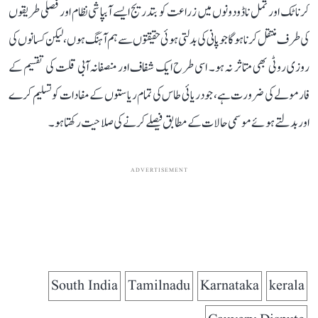
کرناٹک اور تمل ناڈو دونوں میں زراعت کو بتدریج ایسے آبپاشی نظام اور فصلی طریقوں
کی طرف منتقل کرنا ہوگا جو پانی کی بدلتی ہوئی حقیقتوں سے ہم آہنگ ہوں، لیکن کسانوں کی
روزی روٹی بھی متاثر نہ ہو۔ اسی طرح ایک شفاف اور منصفانہ آبی قلت کی تقسیم کے
فارمولے کی ضرورت ہے، جو دریائی طاس کی تمام ریاستوں کے مفادات کو تسلیم کرے
اور بدلتے ہوئے موسمی حالات کے مطابق فیصلے کرنے کی صلاحیت رکھتا ہو۔
ADVERTISEMENT
South India
Tamilnadu
Karnataka
kerala