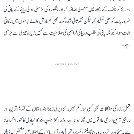
ہوئے کرناٹک کے حصے میں معمولی اضافہ کیا اور بنگلورو کی بڑھتی ہوئی پینے کے پانی کی
ضروریات کو بھی تسلیم کیا لیکن نظرثانی شدہ کوٹہ بھی کم بارش والے برسوں میں ناکافی
ثابت ہوا، کیونکہ پانی کی طلب دریا کی فراہمی کی صلاحیت سے کہیں زیادہ تیزی سے بڑھی
ہے۔
ADVERTISEMENT
تمل ناڈو کی مشکلات بھی کسی طور کم نہیں۔ کاویری ڈیلٹا ہندوستان کے قدیم ترین اور
زرخیز ترین زرعی علاقوں میں شمار ہوتا ہے، جسے اکثر جنوبی ہند کا ’چاول کا کٹورا‘ کہا جاتا
ہے۔ تنجاوور، ترووارور، ناگاپٹنم، مئیلا دوتھرئی اور آس پاس کے اضلاع پر مشتمل یہ ڈیلٹا