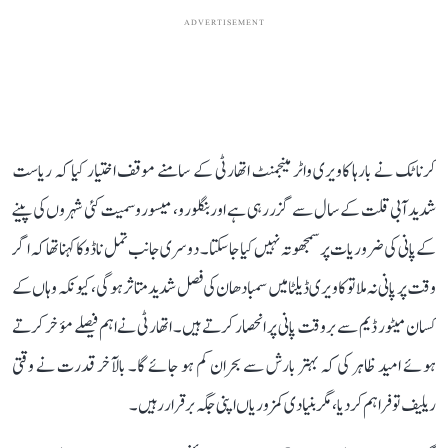
ADVERTISEMENT
کرناٹک نے بارہا کاویری واٹر مینجمنٹ اتھارٹی کے سامنے موقف اختیار کیا کہ ریاست
شدید آبی قلت کے سال سے گزر رہی ہے اور بنگلورو، میسورو سمیت کئی شہروں کی پینے
کے پانی کی ضروریات پر سمجھوتہ نہیں کیا جا سکتا۔ دوسری جانب تمل ناڈو کا کہنا تھا کہ اگر
وقت پر پانی نہ ملا تو کاویری ڈیلٹا میں سمبا دھان کی فصل شدید متاثر ہوگی، کیونکہ وہاں کے
کسان میٹور ڈیم سے بروقت پانی پر انحصار کرتے ہیں۔ اتھارٹی نے اہم فیصلے مؤخر کرتے
ہوئے امید ظاہر کی کہ بہتر بارش سے بحران کم ہو جائے گا۔ بالآخر قدرت نے وقتی
ریلیف تو فراہم کر دیا، مگر بنیادی کمزوریاں اپنی جگہ برقرار رہیں۔