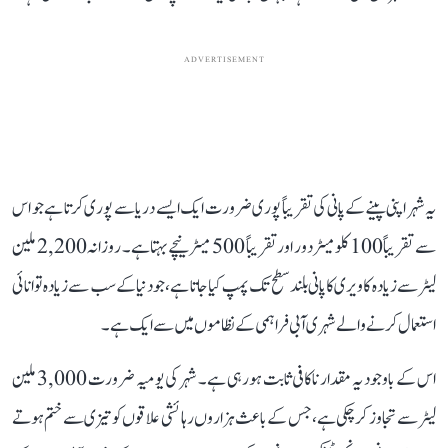
ADVERTISEMENT
یہ شہر اپنی پینے کے پانی کی تقریباً پوری ضرورت ایک ایسے دریا سے پوری کرتا ہے جو اس
سے تقریباً 100 کلومیٹر دور اور تقریباً 500 میٹر نیچے بہتا ہے۔ روزانہ 2,200 ملین
لیٹر سے زیادہ کاویری کا پانی بلند سطح تک پمپ کیا جاتا ہے، جو دنیا کے سب سے زیادہ توانائی
استعمال کرنے والے شہری آبی فراہمی کے نظاموں میں سے ایک ہے۔
اس کے باوجود یہ مقدار ناکافی ثابت ہو رہی ہے۔ شہر کی یومیہ ضرورت 3,000 ملین
لیٹر سے تجاوز کر چکی ہے، جس کے باعث ہزاروں رہائشی علاقوں کو تیزی سے ختم ہوتے