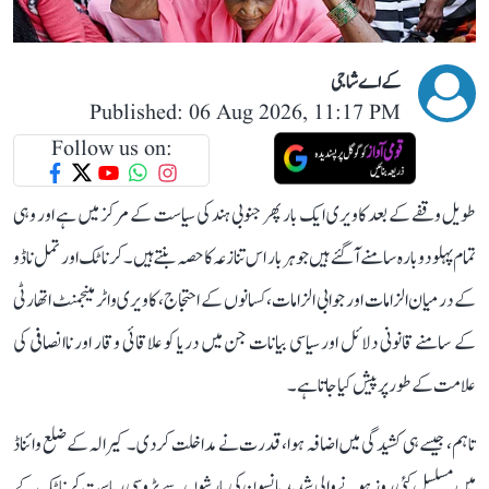
کے اے شاجی
Published: 06 Aug 2026, 11:17 PM
Follow us on:
طویل وقفے کے بعد کاویری ایک بار پھر جنوبی ہند کی سیاست کے مرکز میں ہے اور وہی
تمام پہلو دوبارہ سامنے آ گئے ہیں جو ہر بار اس تنازعہ کا حصہ بنتے ہیں۔ کرناٹک اور تمل ناڈو
کے درمیان الزامات اور جوابی الزامات، کسانوں کے احتجاج، کاویری واٹر مینجمنٹ اتھارٹی
کے سامنے قانونی دلائل اور سیاسی بیانات جن میں دریا کو علاقائی وقار اور ناانصافی کی
علامت کے طور پر پیش کیا جاتا ہے۔
تاہم، جیسے ہی کشیدگی میں اضافہ ہوا، قدرت نے مداخلت کر دی۔ کیرالہ کے ضلع وائناڈ
میں مسلسل کئی روز ہونے والی شدید مانسون کی بارشوں سے پڑوسی ریاست کرناٹک کے