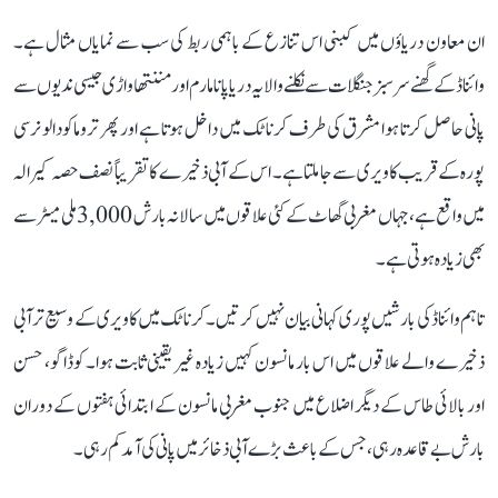
ان معاون دریاؤں میں کبنی اس تنازع کے باہمی ربط کی سب سے نمایاں مثال ہے۔
وائناڈ کے گھنے سرسبز جنگلات سے نکلنے والا یہ دریا پانامارم اور مننتھاواڑی جیسی ندیوں سے
پانی حاصل کرتا ہوا مشرق کی طرف کرناٹک میں داخل ہوتا ہے اور پھر تروماکودالو نرسی
پورہ کے قریب کاویری سے جا ملتا ہے۔ اس کے آبی ذخیرے کا تقریباً نصف حصہ کیرالہ
میں واقع ہے، جہاں مغربی گھاٹ کے کئی علاقوں میں سالانہ بارش 3,000 ملی میٹر سے
بھی زیادہ ہوتی ہے۔
تاہم وائناڈ کی بارشیں پوری کہانی بیان نہیں کرتیں۔ کرناٹک میں کاویری کے وسیع تر آبی
ذخیرے والے علاقوں میں اس بار مانسون کہیں زیادہ غیر یقینی ثابت ہوا۔ کوڈاگو، حسن
اور بالائی طاس کے دیگر اضلاع میں جنوب مغربی مانسون کے ابتدائی ہفتوں کے دوران
بارش بے قاعدہ رہی، جس کے باعث بڑے آبی ذخائر میں پانی کی آمد کم رہی۔