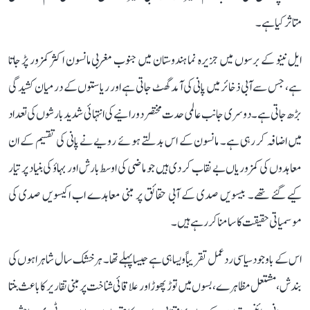
متاثر کیا ہے۔
ایل نینو کے برسوں میں جزیرہ نما ہندوستان میں جنوب مغربی مانسون اکثر کمزور پڑ جاتا
ہے، جس سے آبی ذخائر میں پانی کی آمد گھٹ جاتی ہے اور ریاستوں کے درمیان کشیدگی
بڑھ جاتی ہے۔ دوسری جانب عالمی حدت مختصر دورانیے کی انتہائی شدید بارشوں کی تعداد
میں اضافہ کر رہی ہے۔ مانسون کے اس بدلتے ہوئے رویے نے پانی کی تقسیم کے ان
معاہدوں کی کمزوریاں بے نقاب کر دی ہیں جو ماضی کی اوسط بارش اور بہاؤ کی بنیاد پر تیار
کیے گئے تھے۔ بیسویں صدی کے آبی حقائق پر مبنی معاہدے اب اکیسویں صدی کی
موسمیاتی حقیقت کا سامنا کر رہے ہیں۔
اس کے باوجود سیاسی ردعمل تقریباً ویسا ہی ہے جیسا پہلے تھا۔ ہر خشک سال شاہراہوں کی
بندش، مشتعل مظاہرے، بسوں میں توڑ پھوڑ اور علاقائی شناخت پر مبنی تقاریر کا باعث بنتا