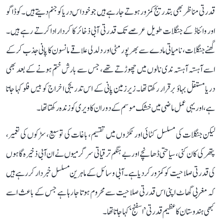
قدرتی مناظر بھی بتدریج کمزور ہوتے جا رہے ہیں جو خود اس دریا کو جنم دیتے ہیں۔ کوڈاگو
اور وائناڈ کے جنگلات طویل عرصے تک قدرتی آبی ذخائر کا کردار ادا کرتے رہے ہیں۔
گھنے جنگلات، نامیاتی مادے سے بھرپور مٹی اور دلدلی علاقے مانسون کا پانی جذب کر کے
اسے آہستہ آہستہ ندی نالوں میں چھوڑتے تھے، جس سے بارش ختم ہونے کے بعد بھی
دریا مستقل بہاؤ برقرار رکھتا تھا۔ زیرزمین پانی کے اس تدریجی اخراج کو بیس فلو کہا جاتا
ہے، اور یہی عمل ماضی میں خشک موسم کے دوران کاویری کو زندہ رکھتا تھا۔
لیکن جنگلات کی مسلسل کٹائی اور ٹکڑوں میں تقسیم، باغات کی توسیع، سڑکوں کی تعمیر،
پتھر کی کان کنی، سیاحتی ڈھانچے اور بے ہنگم ترقیاتی سرگرمیوں نے ان آبی ذخیرہ گاہوں
کی قدرتی صلاحیت کو کمزور کر دیا ہے۔ آبی وسائل کے ماہرین مسلسل خبردار کر رہے ہیں
کہ مغربی گھاٹ اپنی اس قدرتی صلاحیت سے محروم ہوتا جا رہا ہے جس کے باعث اسے
کبھی ہندوستان کا عظیم قدرتی ’اسفنج‘ کہا جاتا تھا۔