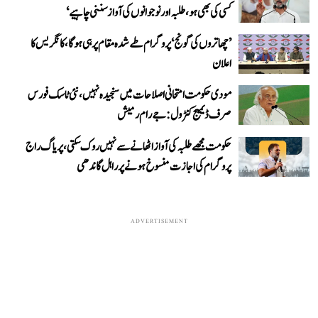
کسی کی بھی ہو، طلبہ اور نوجوانوں کی آواز سننی چاہیے‘
’چھاتروں کی گونج‘ پروگرام طے شدہ مقام پر ہی ہوگا، کانگریس کا
اعلان
مودی حکومت امتحانی اصلاحات میں سنجیدہ نہیں، نئی ٹاسک فورس
صرف ڈیمیج کنٹرول: جے رام رمیش
حکومت مجھے طلبہ کی آواز اٹھانے سے نہیں روک سکتی، پریاگ راج
پروگرام کی اجازت منسوخ ہونے پر راہل گاندھی
ADVERTISEMENT