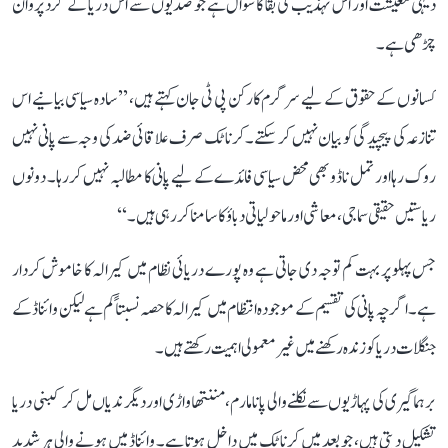
دیہی معیشت اور اس تہذیب کی بقا کا سوال ہے جو صدیوں سے اس دریا کے گرد پروان
چڑھی ہے۔
کسانوں کے حقوق کے لیے سرگرم کارکن پی ٹی جان کہتے ہیں، ’’سادہ سیاسی بیانیے اس
تنازعہ کی پیچیدگی کو بیان نہیں کر سکتے۔ کرناٹک صرف علاقائی ضد کی وجہ سے پانی نہیں
روک رہا اور تمل ناڈو بھی محض سیاسی فائدے کے لیے پانی کا مطالبہ نہیں کر رہا۔ دونوں
ریاستیں حقیقی سماجی، معاشی اور ماحولیاتی دباؤ کا سامنا کر رہی ہیں۔‘‘
جس پہلو پر بہت کم توجہ دی جاتی ہے وہ پورے دریائی نظام میں کیرالہ کا خاموش کردار
ہے۔ اگرچہ پانی کی تقسیم کے موجودہ انتظام میں کیرالہ کا حصہ نسبتاً کم ہے لیکن وائناڈ کے
جنگلات دریا کو زندہ رکھنے میں غیر معمولی اہمیت رکھتے ہیں۔
برہماگیری کی پہاڑیوں سے نکلنے والی پانامارم، مننتھاواڑی اور دیگر ندیاں مل کر کبنی دریا
تشکیل دیتی ہیں، جو بعد میں کرناٹک میں داخل ہوتا ہے۔ وائناڈ میں ہونے والی ہر شدید