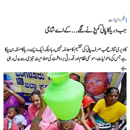
فکر و خیالات
جب دریا کا پانی کم پڑنے لگے...کے اے شاجی
کاویری تنازع اب صرف پانی کی تقسیم کا معاملہ نہیں رہا، بلکہ ایک ایسے دریا کا مسئلہ بن چکا
ہے جس کی ماحولیات، موسمی نظام اور قدرتی برداشت کی صلاحیت تیزی سے بدل رہی
ہے