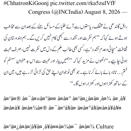
#ChhatronKiGoonj
pic.twitter.com/rka5zuIVfF
August 8, 2026
— Congress (@INCIndia)
راہل گاندھی نے مختلف ریاستوں سے آئے طلبا کے مسائل سننے کے بعد ان سے مخاطب
ہوتے ہوئے کہا کہ ’’ہم نفرت اور تشدد سے کبھی کام نہیں کریں گے۔ ہم ہندوستان کی
ثقافت ’سچائی و عدم تشدد‘ ہے، کسی بھی طالب علم کے دل میں نفرت نہیں، صرف محبت
ہونی چاہیے۔‘‘ انھوں نے مزید کہا کہ ’’ہمیں پیار اور محبت سے اس بدعنوان سسٹم کو
ختم... ٹاٹا، بائے بائے کرنا ہے۔ جو بھی نوجوان اپنے حق کی لڑائی لڑ رہے ہیں، میں ان
کے ساتھ کھڑا ہوں اور کھڑا رہوں گا۔‘‘
à¤¹à¤® à¤¨à¤«à¤°à¤¤ à¤à¤° à¤¹à¤¿à¤à¤¸à¤¾ à¤¸à¥
à¤à¤­à¥ à¤à¤¾à¤® à¤¨à¤¹à¥à¤ à¤à¤°à¥à¤à¤à¥à¥¤
à¤¹à¤¿à¤à¤¦à¥à¤¸à¥à¤¤à¤¾à¤¨ à¤à¤¾ Culture