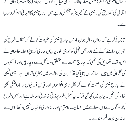
رساں ایجنسی ’رائٹرز‘ سمیت ارجنٹائنا کے کئی میڈیا اداروں نے ہفتہ (8 اگست) کو ان کے
انتقال کی تصدیق کی۔ میسی کے کیریئر کو تشکیل دینے میں جارج میسی کا انتہائی اہم کردار رہا
ہے۔
قابل ذکر ہے کہ رواں سال جون ماہ میں جارج میسی کی طبیعت کو لے کر مختلف طرح کی
خبریں سامنے آنے کے بعد میسی فیملی کو عوامی طور پر بیان جاری کرنا پڑا تھا۔ خاندان نے
اس وقت تصدیق کی تھی کہ جارج صحت سے متعلق مسائل سے دوچار ہیں اور ڈاکٹروں
کی نگرانی میں ہیں۔ ساتھ ہی بتایا گیا تھا کہ ان کی حالت میں بہتری آ رہی ہے۔ میسی فیملی
نے جارج میسی کی صحت کو لے کر چل رہی افواہوں اور قیاس آرائیوں پر ناراضگی بھی
ظاہر کی تھی۔ بیان میں کہا گیا تھا کہ یہ مکمل طور پر ذاتی خاندانی معاملہ ہے اور جس طرح
کچھ لوگوں نے اس معاملے میں حساسیت، احترام اور رازداری کا خیال نہیں رکھا، اس سے
خاندان بہت فکرمند ہے۔