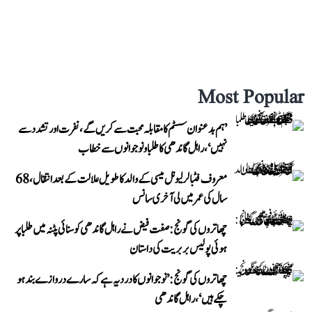
Most Popular
’ہم بدعنوان سسٹم کا مقابلہ محبت سے کریں گے، نفرت اور تشدد سے
نہیں‘، راہل گاندھی کا طلبا و نوجوانوں سے خطاب
معروف فٹبالر لیونل میسی کے والد کا طویل علالت کے بعد انتقال، 68
سال کی عمر میں لی آخری سانس
چھاتروں کی گونج: صفت فیض نے راہل گاندھی کو سنائی پٹنہ میں طلبا پر
ہوئی پولیس بربریت کی داستان
چھاتروں کی گونج: ’نوجوانوں کا درد یہ ہے کہ سارے دروازے بند ہو
چکے ہیں‘، راہل گاندھی