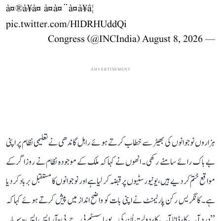
à¤®à¥à¤ à¤à¤¨à¤à¥â¦
pic.twitter.com/HlDRHUddQi
August 8, 2026
— Congress (@INCIndia)
ADVERTISEMENT
ہزاروں نوجوانوں کی بھیڑ سے خطاب کرتے ہوئے راہل گاندھی نے تعلیمی نظام پر اپنی
بے باک رائے سامنے رکھی۔ انھوں نے کہا کہ ملک کے موجودہ نظام نے روزاگر کے
مواقع ختم کر دیے ہیں، یونیورسٹیوں پر قبضہ کر لیا ہے اور نوجوانوں کا مستقبل برباد کر دیا
ہے۔ کانگریس رکن پارلیمنٹ نے اپنی بات کو واضح انداز میں پیش کرتے ہوئے کہا کہ
’’درد آپ کا، ڈاٹا آپ کا، دولت اُن کی۔ پورا سسٹم بی جے پی-آر ایس ایس-سرمایہ