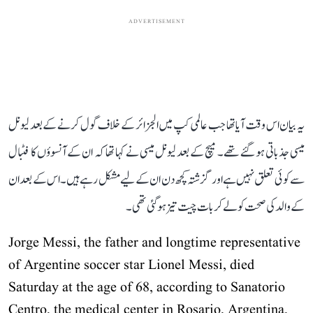
ADVERTISEMENT
یہ بیان اس وقت آیا تھا جب عالمی کپ میں الجزائر کے خلاف گول کرنے کے بعد لیونل
میسی جذباتی ہو گئے تھے۔ میچ کے بعد لیونل میسی نے کہا تھا کہ ان کے آنسوؤں کا فٹبال
سے کوئی تعلق نہیں ہے اور گزشتہ کچھ دن ان کے لیے مشکل رہے ہیں۔ اس کے بعد ان
کے والد کی صحت کو لے کر بات چیت تیز ہو گئی تھی۔
Jorge Messi, the father and longtime representative
of Argentine soccer star Lionel Messi, died
Saturday at the age of 68, according to Sanatorio
Centro, the medical center in Rosario, Argentina,