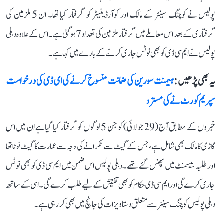
پولیس نے کوچنگ سینٹر کے مالک اور کوآرڈینیٹر کو گرفتار کیا تھا۔ ان 5 ملزمین کی
گرفتاری کے بعد اس معاملے میں گرفتار ملزمین کی تعداد 7 ہو گئی ہے۔ اس کے علاوہ دہلی
پولیس نے ایم سی ڈی کو بھی نوٹس جاری کرنے کے بارے میں کہا ہے۔
یہ بھی پڑھیں :
ہیمنت سورین کی ضمانت منسوخ کرنے کی ای ڈی کی درخواست
سپریم کورٹ نے کی مسترد
خبروں کے مطابق آج (29 جولائی) کو جن 5 لوگوں کو گرفتار کیا گیا ہے ان میں اس
گاڑی کا مالک بھی شامل ہے، جس کے گیٹ سے ٹکرانے کی وجہ سے عمارت کا گیٹ ٹوٹا تھا
اور طلبہ بیسمنٹ میں پھنس گئے تھے۔ دہلی پولیس اس ضمن میں ایم سی ڈی کو بھی نوٹس
جاری کرے گی اور ایم سی ڈی حکام کو بھی تفتیش کے لیے طلب کرے گی۔ اسی کے ساتھ
دہلی پولیس کوچنگ سینٹر سے متعلق دستاویزات کی جانچ میں بھی کر رہی ہے۔