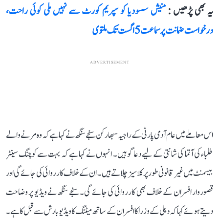
یہ بھی پڑھیں :
منیش سسودیا کو سپریم کورٹ سے نہیں ملی کوئی راحت،
درخواست ضمانت پر سماعت 5 اگست تک ملتوی
ADVERTISEMENT
اس معاملے میں عام آدمی پارٹی کے راجیہ سبھا رکن سنجے سنگھ نے کہا ہے کہ وہ مرنے والے
طلباء کی آتما کی شانتی کے لیے دعا گو ہیں۔ انہوں نے کہا ہے کہ بہت سے کوچنگ سینٹر
بیسمنٹ میں غیر قانونی طور پر کلاسیز چلاتے ہیں۔ ان کے خلاف کارروائی کی جائے گی اور
قصوروار افسران کے خلاف بھی کارروائی کی جائے گی۔ سنجے سنگھ نے ویڈیو پر وضاحت
دیتے ہوئے کہا کہ دہلی کے وزرا کا افسران کے ساتھ میٹنگ کا ویڈیو بارش سے قبل کا ہے۔