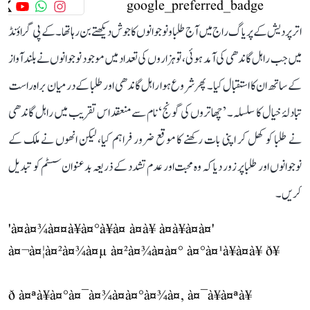
اتر پردیش کے پریاگ راج میں آج طلبا و نوجوانوں کا جوش دیکھتے بن رہا تھا۔ کے پی گراؤنڈ
میں جب راہل گاندھی کی آمد ہوئی، تو ہزاروں کی تعداد میں موجود نوجوانوں نے بلند آواز
کے ساتھ ان کا استقبال کیا۔ پھر شروع ہوا راہل گاندھی اور طلبا کے درمیان براہ راست
تبادلۂ خیال کا سلسلہ۔ ’چھاتروں کی گونج‘ نام سے منعقد اس تقریب میں راہل گاندھی
نے طلبا کو کھل کر اپنی بات رکھنے کا موقع ضرور فراہم کیا، لیکن انھوں نے ملک کے
نوجوانوں اور طلبا پر زور دیا کہ وہ محبت اور عدم تشدد کے ذریعہ بدعنوان سسٹم کو تبدیل
کریں۔
'à¤à¤¾à¤¤à¥à¤°à¥à¤ à¤à¥ à¤à¥à¤à¤'
à¤¬à¤¦à¤²à¤¾à¤µ à¤²à¤¾à¤à¤° à¤°à¤¹à¥à¤à¥ ð¥
ð à¤ªà¥à¤°à¤¯à¤¾à¤à¤°à¤¾à¤, à¤¯à¥à¤ªà¥