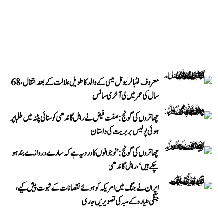
معروف فٹبالر لیونل میسی کے والد کا طویل علالت کے بعد انتقال، 68
سال کی عمر میں لی آخری سانس
چھاتروں کی گونج: صفت فیض نے راہل گاندھی کو سنائی پٹنہ میں طلبا پر
ہوئی پولیس بربریت کی داستان
چھاتروں کی گونج: ’نوجوانوں کا درد یہ ہے کہ سارے دروازے بند ہو
چکے ہیں‘، راہل گاندھی
ایران نے جنگ میں امریکہ کو ہوئے نقصانات کے ثبوت پیش کیے،
جنگی طیارہ کے ملبہ کی تصویریں جاری