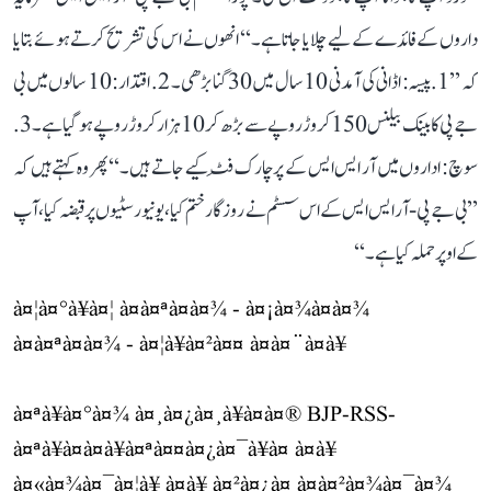
داروں کے فائدے کے لیے چلایا جاتا ہے۔‘‘ انھوں نے اس کی تشریح کرتے ہوئے بتایا
کہ ’’1. پیسہ: اڈانی کی آمدنی 10 سال میں 30 گنا بڑھی۔ 2. اقتدار: 10 سالوں میں بی
جے پی کا بینک بیلنس 150 کروڑ روپے سے بڑھ کر 10 ہزار کروڑ روپے ہو گیا ہے۔ 3.
سوچ: اداروں میں آر ایس ایس کے پرچارک فِٹ کیے جاتے ہیں۔‘‘ پھر وہ کہتے ہیں کہ
’’بی جے پی-آر ایس ایس کے اس سسٹم نے روزگار ختم کیا، یونیورسٹیوں پر قبضہ کیا، آپ
کے اوپر حملہ کیا ہے۔‘‘
à¤¦à¤°à¥à¤¦ à¤à¤ªà¤à¤¾ - à¤¡à¤¾à¤à¤¾
à¤à¤ªà¤à¤¾ - à¤¦à¥à¤²à¤¤ à¤à¤¨à¤à¥
à¤ªà¥à¤°à¤¾ à¤¸à¤¿à¤¸à¥à¤à¤® BJP-RSS-
à¤ªà¥à¤à¤à¥à¤ªà¤¤à¤¿à¤¯à¥à¤ à¤à¥
à¤«à¤¾à¤¯à¤¦à¥ à¤à¥ à¤²à¤¿à¤ à¤à¤²à¤¾à¤¯à¤¾