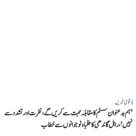
قومی خبریں
’ہم بدعنوان سسٹم کا مقابلہ محبت سے کریں گے، نفرت اور تشدد سے
نہیں‘، راہل گاندھی کا طلبا و نوجوانوں سے خطاب