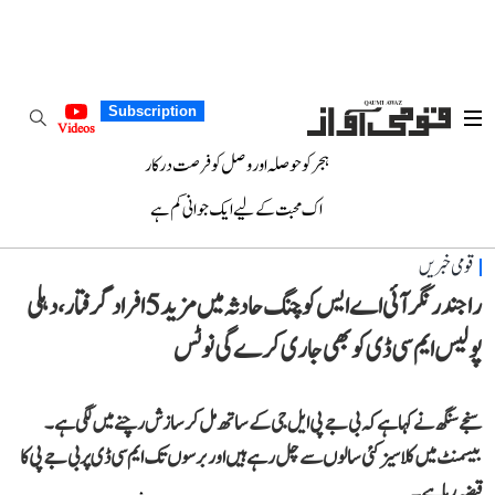
Subscription
Videos
ہجر کو حوصلہ اور وصل کو فرصت درکار
اک محبت کے لیے ایک جوانی کم ہے
قومی خبریں
راجندر نگر آئی اے ایس کوچنگ حادثہ میں مزید 5 افراد گرفتار، دہلی
پولیس ایم سی ڈی کو بھی جاری کرے گی نوٹس
سنجے سنگھ نے کہا ہے کہ بی جے پی ایل جی کے ساتھ مل کر سازش رچنے میں لگی ہے۔
بیسمنٹ میں کلاسیز کئی سالوں سے چل رہے ہیں اور برسوں تک ایم سی ڈی پر بی جے پی کا
قبضہ رہا ہے۔