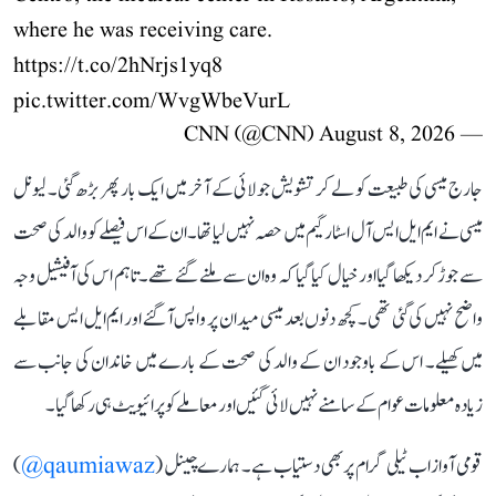
where he was receiving care.
https://t.co/2hNrjs1yq8
pic.twitter.com/WvgWbeVurL
August 8, 2026
— CNN (@CNN)
جارج میسی کی طبیعت کو لے کر تشویش جولائی کے آخر میں ایک بار پھر بڑھ گئی۔ لیونل
میسی نے ایم ایل ایس آل اسٹار گیم میں حصہ نہیں لیا تھا۔ ان کے اس فیصلے کو والد کی صحت
سے جوڑ کر دیکھا گیا اور خیال کیا گیا کہ وہ ان سے ملنے گئے تھے۔ تاہم اس کی آفیشیل وجہ
واضح نہیں کی گئی تھی۔ کچھ دنوں بعد میسی میدان پر واپس آ گئے اور ایم ایل ایس مقابلے
میں کھیلے۔ اس کے باوجود ان کے والد کی صحت کے بارے میں خاندان کی جانب سے
زیادہ معلومات عوام کے سامنے نہیں لائی گئیں اور معاملے کو پرائیویٹ ہی رکھا گیا۔
قومی آواز اب ٹیلی گرام پر بھی دستیاب ہے۔ ہمارے چینل (
qaumiawaz@
)