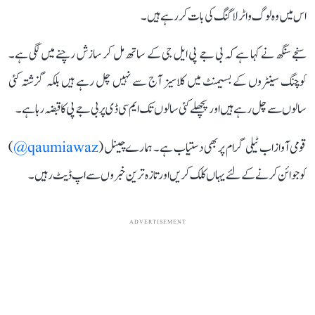
اس میں وہ لوگ واٹر لاگنگ کی بات کر رہے ہیں۔
سنجے سنگھ نے کہا ہے کہ بی جے پی ایل جی کے ساتھ مل کر سازش رچنے میں لگی ہے۔
کوچنگ سینٹروں کے بسیمنٹ میں کلاسیز آج سے نہیں چل رہے ہیں بلکہ گزشتہ کئی
سالوں سے چل رہے ہیں اور پچھلے کئی سالوں تک ایم سی ڈی پر بی جے پی کا قبضہ رہا ہے۔
قومی آواز اب ٹیلی گرام پر بھی دستیاب ہے۔ ہمارے چینل (
qaumiawaz@
)
کو جوائن کرنے کے لئے یہاں کلک کریں اور تازہ ترین خبروں سے اپ ڈیٹ رہیں۔
ADVERTISEMENT