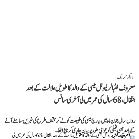
دیگر ممالک
معروف فٹبالر لیونل میسی کے والد کا طویل علالت کے بعد
انتقال، 68 سال کی عمر میں لی آخری سانس
رواں سال جون ماہ میں جارج میسی کی طبیعت کو لے کر مختلف طرح کی خبریں سامنے آنے
کے بعد میسی فیملی کو عوامی طور پر بیان جاری کرنا پڑا تھا۔