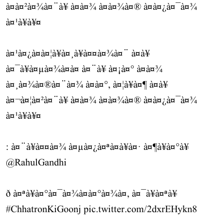
à¤à¤²à¤¾à¤¨à¥ à¤à¤¾ à¤à¤¾à¤® à¤à¤¿à¤¯à¤¾
à¤¹à¥à¥¤
à¤¹à¤¿à¤à¤¦à¥à¤¸à¥à¤¤à¤¾à¤¨ à¤à¥
à¤¯à¥à¤µà¤¾à¤à¤ à¤¨à¥ à¤¡à¤° à¤à¤¾
à¤¸à¤¾à¤®à¤¨à¤¾ à¤à¤°, à¤¦à¥à¤¶ à¤à¥
à¤¬à¤¦à¤²à¤¨à¥ à¤à¤¾ à¤à¤¾à¤® à¤à¤¿à¤¯à¤¾
à¤¹à¥à¥¤
: à¤¨à¥à¤¤à¤¾ à¤µà¤¿à¤ªà¤à¥à¤· à¤¶à¥à¤°à¥
@RahulGandhi
ð à¤ªà¥à¤°à¤¯à¤¾à¤à¤°à¤¾à¤, à¤¯à¥à¤ªà¥
#ChhatronKiGoonj
pic.twitter.com/2dxrEHykn8