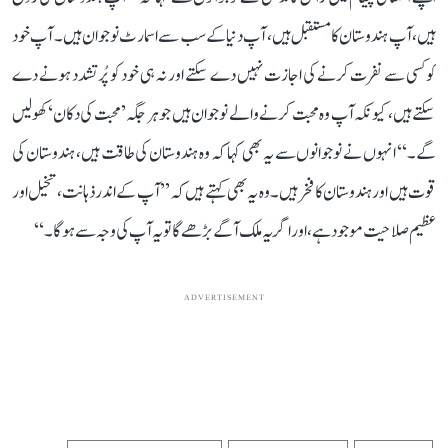
ہیں، آپ ہندوستان کا مستقبل ہیں، آپ دنیا کے سب سے اسمارٹ نوجوان ہیں۔ آپ خود
کو کسی سے نفرت کرنے کی اجازت نہیں دے سکتے اور نہ ہی خود کو پُرتشدد ہونے دے
سکتے ہیں، کیونکہ آپ وہ محبت کرنے والے نوجوان ہیں جو ہر جگہ ’محبت کی دکان‘ کھولیں
گے۔‘‘ انہوں نے نوجوانوں سے یہ بھی کہا کہ وہ ہندوستان کی طاقت ہیں، ہندوستان کی
قوت ہیں اور ہندوستان کا فخر ہیں۔ وہ یہ بھی کہتے ہیں کہ ’’آپ کے اندر ذہانت، تخیل اور
عظیم صلاحیت موجود ہے، اور اگر یہ ملک آگے بڑھے گا تو یہ آپ کی وجہ سے ہوگا۔‘‘
ADVERTISEMENT