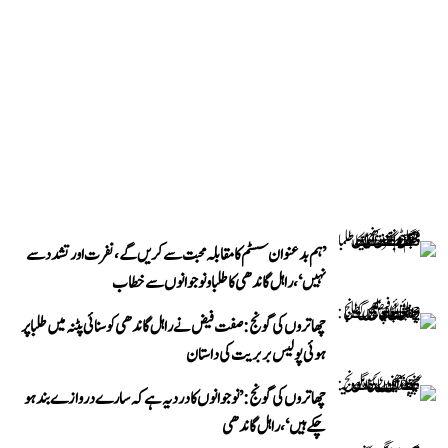
’ہم بدعنوان سسٹم کا مقابلہ محبت سے کریں گے، نفرت اور تشدد سے
نہیں‘، راہل گاندھی کا طلبا و نوجوانوں سے خطاب
چھاتروں کی گونج: صفت فیض نے راہل گاندھی کو سنائی پٹنہ میں طلبا پر
ہوئی پولیس بربریت کی داستان
چھاتروں کی گونج: ’نوجوانوں کا درد یہ ہے کہ سارے دروازے بند ہو
چکے ہیں‘، راہل گاندھی