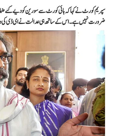
سپریم کورٹ نے کہا کہ ہائی کورٹ سے سورین کو دیے گئے ضما
ضرورت نہیں ہے۔ اس کے ساتھ ہی عدالت نے ای ڈی کی در