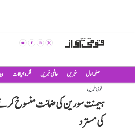
صفحہ اول
خبریں
عالمی خبریں
فکر و خیالات
وی
قومی خبریں
ہیمنت سورین کی ضمانت منسوخ کرنے
کی مسترد