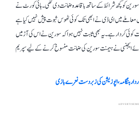
 نے ہیمنت سورین کو کچھ شرائط کے ساتھ باقاعدہ ضمانت دی تھی۔ ہائی کورٹ نے
ہے۔ اس معاملے میں ای ڈی نے ابھی تک کوئی ٹھوس ثبوت پیش نہیں کیا ہے
بضے میں براہ راست کوئی کردار ہے۔ یہ بھی ثابت نہیں ہوا کہ سورین نے اس کی آڑ میں
 ہوئے ایجنسی نے ہیمنت سورین کی ضمانت منسوخ کرنے کے لیے سپریم
وردار ہنگامہ، اپوزیشن کی زبردست نعرے بازی
ADVERTISEM