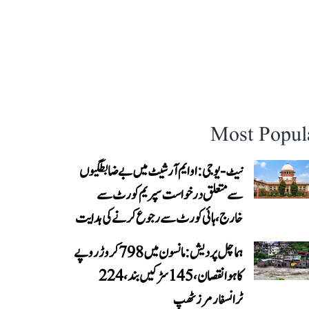
Most Popul
نیٹ-یو جی: او ایم آر شیٹ میں بے ضابطگیوں
سے متعلق درخواست سپریم کورٹ سے
خارج، ہائی کورٹ سے رجوع کرنے کی ہدایت
ہماچل پردیش: مانسون میں 798 کروڑ روپے
کا ہوا نقصان، 145 سڑکیں بند، 224
ٹرانسفارمرز ٹھپ