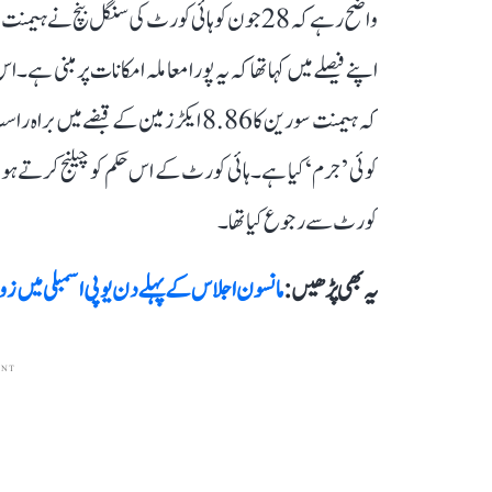
واضح رہے کہ 28 جون کو ہائی کورٹ کی سنگل بنچ
اپنے فیصلے میں کہا تھا کہ یہ پورا معاملہ امکانات پر مبنی 
کہ ہیمنت سورین کا 8.86 ایکڑ زمین کے ق
کوئی ’جرم‘ کیا ہے۔ ہائی کورٹ کے اس حکم کو چیلنج کرتے
کورٹ سے رجوع کیا تھا۔
یہ بھی پڑھیں :
مانسون اجلاس کے پہلے دن یوپی اسمبلی میں ز
ENT