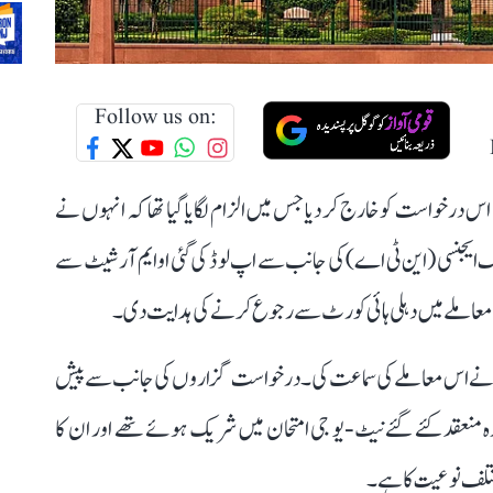
Follow us on:
نے نیٹ-یو جی کے 6 امیدواروں کی اس درخواست کو خارج کر دیا جس میں الزام لگایا گیا تھا کہ انہوں نے
نگ ایجنسی (این ٹی اے) کی جانب سے اپ لوڈ کی گئی او ایم آر شیٹ سے
عاملے میں دہلی ہائی کورٹ سے رجوع کرنے کی ہدایت دی۔
چ نے اس معاملے کی سماعت کی۔ درخواست گزاروں کی جانب سے پیش
دالت کو بتایا کہ یہ 6 امیدوار دوبارہ منعقد کئے گئے نیٹ-یو جی امتحان میں شریک ہوئے تھے اور ان کا
ختلف نوعیت کا ہے۔