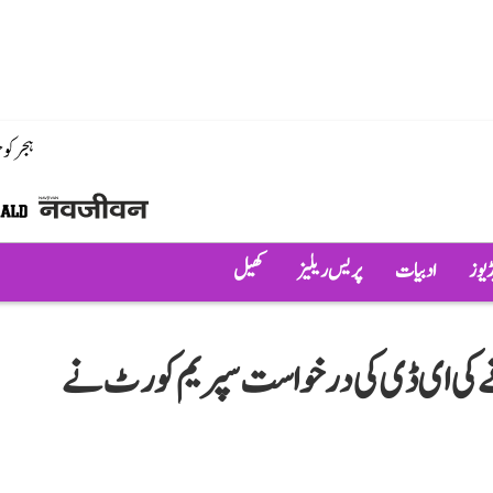
ہجر کو
ڈیوز
ادبیات
پریس ریلیز
کھیل
 کی ای ڈی کی درخواست سپریم کورٹ نے