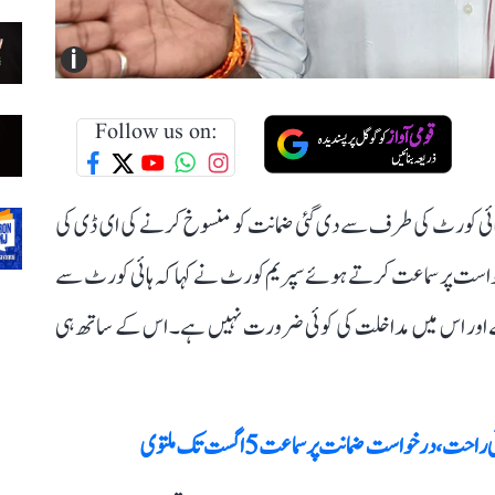
i
Follow us on:
ہائی کورٹ کی طرف سے دی گئی ضمانت کو منسوخ کرنے کی ای ڈی کی
ہے۔ پیر (29 جولائی) کو اس درخواست پر سماعت کرتے ہوئے سپریم کورٹ نے کہا کہ ہائی کورٹ سے
ے اور اس میں مداخلت کی کوئی ضرورت نہیں ہے۔ اس کے ساتھ ہی
 درخواست ضمانت پر سماعت 5 اگست تک ملتوی