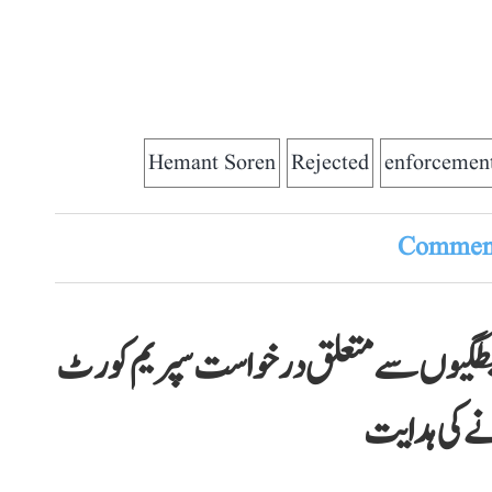
Hemant Soren
Rejected
enforcement
Comment
ضابطگیوں سے متعلق درخواست سپریم کورٹ
ے کی ہدایت