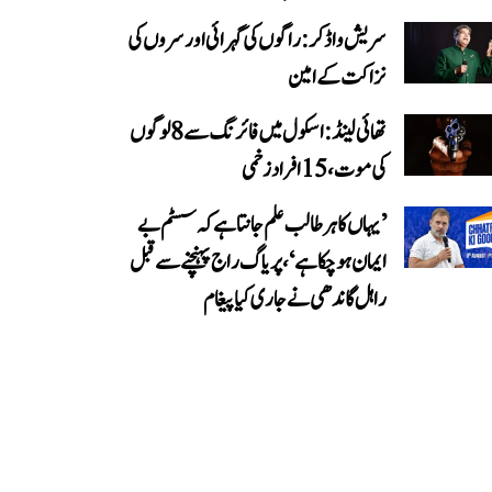
سریش واڈکر: راگوں کی گہرائی اور سروں کی
نزاکت کے امین
تھائی لینڈ: اسکول میں فائرنگ سے 8 لوگوں
کی موت، 15 افراد زخمی
’یہاں کا ہر طالب علم جانتا ہے کہ سسٹم بے
ایمان ہو چکا ہے‘، پریاگ راج پہنچنے سے قبل
راہل گاندھی نے جاری کیا پیغام