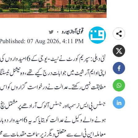
قومی آواز بیورو
Published: 07 Aug 2026, 4:11 PM
نئی دہلی: سپریم کورٹ 
اپنی او ایم آر شیٹ میں جوابات درج کیے تھے، وہ نیشنل ٹیسٹ
مطابقت نہیں رکھتے۔ عدالت نے درخواست گزاروں کو اس م
جسٹس پی ایس نرسمہا اور جسٹس آلوک آرادھے پر مشتمل بن
ہونے والے وکیل نے ع
معاملہ این ٹی اے سے متعلق دیگر زیر سماعت مقدمات سے م