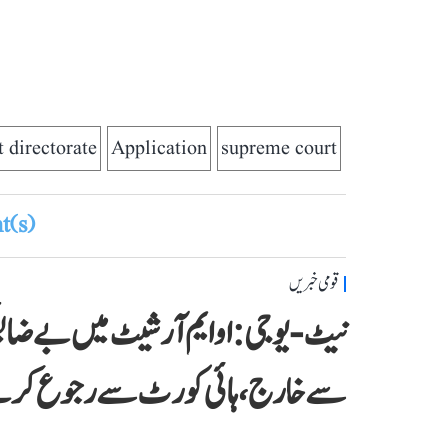
 directorate
Application
supreme court
(s)
قومی خبریں
نیٹ-یو جی: او ایم آر شیٹ میں بے 
سے خارج، ہائی کورٹ سے رجوع کرن