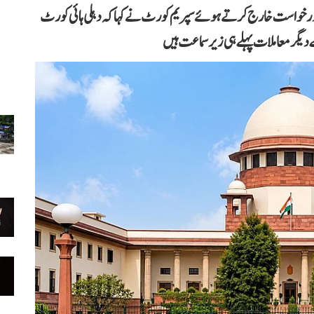
 درخواست خارج کرتے ہوئے سپریم کورٹ نے کہا کہ دہلی ہائی کورٹ
گر معاملات پہلے ہی زیر سماعت ہیں