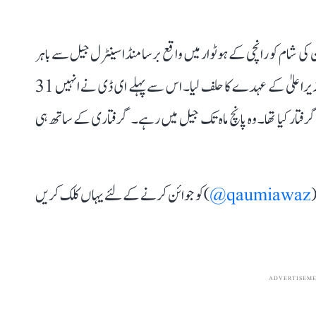
رٹ سے ضمانت ملنے کے بعد ہیمنت سورین 28 جون کی شام کو رانچی کے ہوٹوار میں واقع برسا منڈا سینٹرل جیل سے باہر
آئے اور اس کے بعد ساتویں دن انہوں نے ایک بار پھر وزیراعلیٰ کے عہدے کا حلف لیا۔ اس سے پہلے ای ڈی نے انہیں 31
فتار کیا تھا۔ وہ پانچ ماہ تک جیل میں رہے۔ گرفتاری کے ساتھ ہی
(
qaumiawaz@
) کو جوائن کرنے کے لئے یہاں کلک کریں
ADVERTISEM