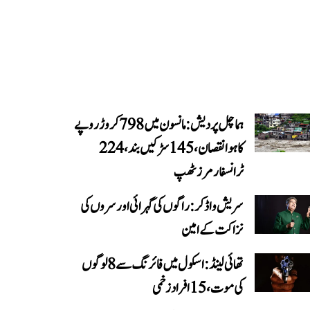
ہماچل پردیش: مانسون میں 798 کروڑ روپے
کا ہوا نقصان، 145 سڑکیں بند، 224
ٹرانسفارمرز ٹھپ
سریش واڈکر: راگوں کی گہرائی اور سروں کی
نزاکت کے امین
تھائی لینڈ: اسکول میں فائرنگ سے 8 لوگوں
کی موت، 15 افراد زخمی