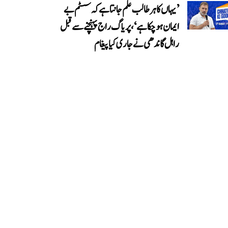
’یہاں کا ہر طالب علم جانتا ہے کہ سسٹم بے
ایمان ہو چکا ہے‘، پریاگ راج پہنچنے سے قبل
راہل گاندھی نے جاری کیا پیغام