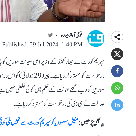
قومی آواز بیورو
Published: 29 Jul 2024, 1:40 PM
سپریم کورٹ نے جھارکھنڈ کے وزیر اعلی ہیمنت سورین کو 
درخواست کو مسترد کر دیا 
سورین کو دیے گئے ضمانت کے حکم میں کوئی غلطی نہیں ہ
عدالت نے ای ڈی کی درخواست کو مسترد کردیا ہے۔
یہ بھی پڑھیں :
منیش سسودیا کو سپریم کورٹ سے نہیں ملی کوئی راحت،