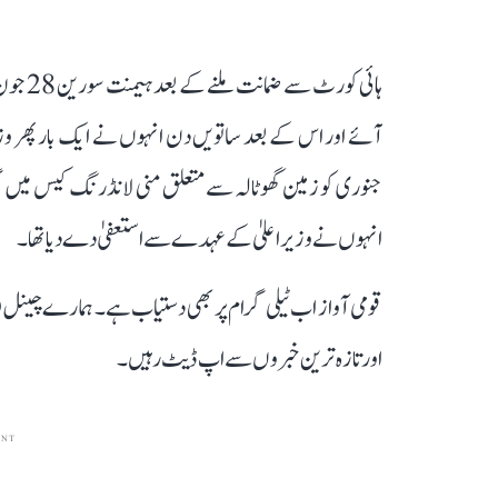
ہائی کو
جنوری کو زمین گھوٹالہ سے متعلق منی لانڈرنگ کیس میں گر
انہوں نے وزیراعلیٰ کے عہدے سے استعفیٰ دے دیا تھا۔
قومی آواز اب ٹیلی گرام پر بھی دستیاب ہے۔ ہمارے چینل 
اور تازہ ترین خبروں سے اپ ڈیٹ رہیں۔
ENT