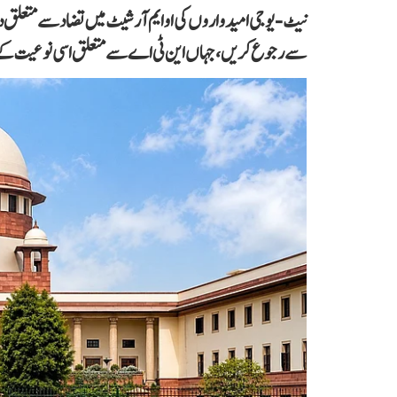
نیٹ-یو جی امیدواروں کی او ایم آر شیٹ میں تضاد سے متعلق
سے رجوع کریں، جہاں این ٹی اے سے متعلق اسی نوعیت کے دی