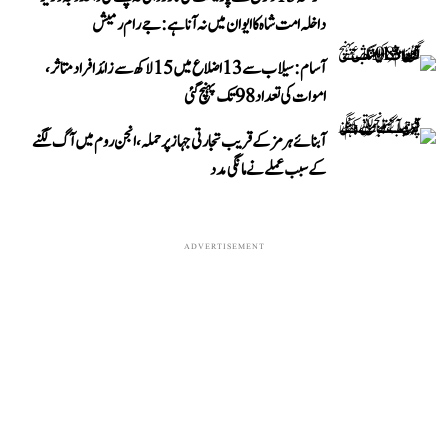
داخلہ امت شاہ کا ایوان میں نہ آنا ہے: جے رام رمیش
آسام: سیلاب سے 13 اضلاع میں 15 لاکھ سے زائد افراد متاثر،
اموات کی تعداد 98 تک پہنچ گئی
آبنائے ہرمز کے قریب تجارتی جہاز پر حملہ، انجن روم میں آگ لگنے
کے سبب عملے نے مانگی مدد
ADVERTISEMENT