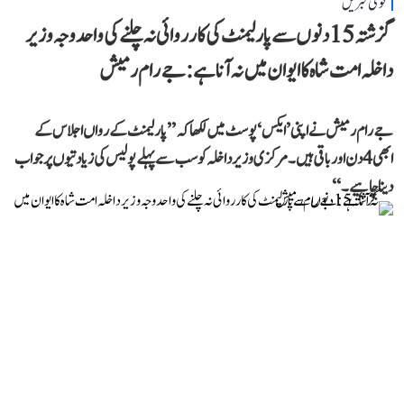
قومی خبریں
گزشتہ 15 دنوں سے پارلیمنٹ کی کارروائی نہ چلنے کی واحد وجہ وزیر
داخلہ امت شاہ کا ایوان میں نہ آنا ہے: جے رام رمیش
جے رام رمیش نے اپنی ’ایکس‘ پوسٹ میں لکھا کہ ’’پارلیمنٹ کے رواں اجلاس کے
ابھی 4 دن اور باقی ہیں۔ مرکزی وزیر داخلہ کو سب سے پہلے پولیس کی زیادتیوں پر جواب
دینا چاہیے۔‘‘