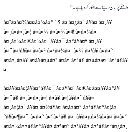
واقعے پر بیان دینے سے انکار کر دیا ہے۔‘‘
à¤²à¤à¤¾à¤¤à¤¾à¤° 15 à¤¦à¤¿à¤¨à¥à¤ à¤¸à¥
à¤¸à¤à¤¸à¤¦ à¤à¤¾ à¤à¤¾à¤®à¤à¤¾à¤
à¤¸à¤¾à¤®à¤¾à¤¨à¥à¤¯ à¤°à¥à¤ª à¤¸à¥
à¤¨à¤¹à¥à¤ à¤à¤² à¤ªà¤¾à¤¯à¤¾ à¤¹à¥ à¤à¤°
à¤à¤¸à¤à¥ à¤à¥à¤µà¤² à¤à¤ à¤¹à¥ à¤µà¤à¤¹ à¤¹à¥à¥
¤
à¤à¥à¤à¤¦à¥à¤°à¥à¤¯ à¤à¥à¤¹ à¤®à¤à¤¤à¥à¤°à¥
à¤¨à¥ à¤¸à¤à¤¸à¤¦ à¤à¥ à¤¦à¥à¤¨à¥à¤
à¤¸à¤¦à¤¨à¥à¤ à¤®à¥à¤ à¤à¤à¤° à¤ªà¥à¤°à¤¦à¤
°à¥à¤¶à¤¨ à¤à¤° à¤°à¤¹à¥ à¤¯à¥à¤µà¤¾à¤à¤ à¤à¤°
à¤à¤¾à¤¤à¥à¤°à¥à¤ à¤ªà¤° à¤¹à¥à¤ à¤ªà¥à¤²à¤¿à¤¸