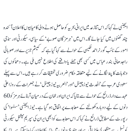
ایجنسی نے کہا کہ اس تنازعہ میں ایرانی بحریہ کو حاصل ہونے والی کامیابیوں کا اعلان آئندہ
چند گھنٹوں میں کیا جائے گا۔ اس میں ’ہرمزگان صوبے‘ کے سیاسی، سیکورٹی اور سماجی
امور کے نائب گورنر احمد نفیسی کے حوالے سے کہا گیا ہے کہ کیشم جزیرے اور صوبائی
راجدھانی بندر عباس میں کسی بھی حملے یا واقعے کی اطلاع نہیں ملی ہے۔ دھماکوں کی
وجوہات کا پتہ لگانے کے لیے متعلقہ حکام ضروری تحقیقات کر رہے ہیں۔ اس سے پہلے
سعودی عرب کے ’الحدث نیوز چینل‘ اور ’العربیہ نیوز چینل‘ نے جمعرات کے روز اعلیٰ
عہدے دار ذرائع کے حوالے سے بتایا کہ ایران اور عمان کے درمیان آبنائے ہرمز کو 60
دنوں کے لیے دوبارہ کھولنے کے معاہدے پر اتفاق ہو گیا ہے۔ نیوز ایجنسی ’سنہوا‘ کی
رپورٹ کے مطابق ذرائع نے کہا کہ اس معاہدے کو ابھی ایران کی سپریم نیشنل سیکورٹی
کونسل سے منظوری ملنا باقی ہے اور چند ہی دنوں میں اس کا اعلان کیا جا سکتا ہے۔ اس کا