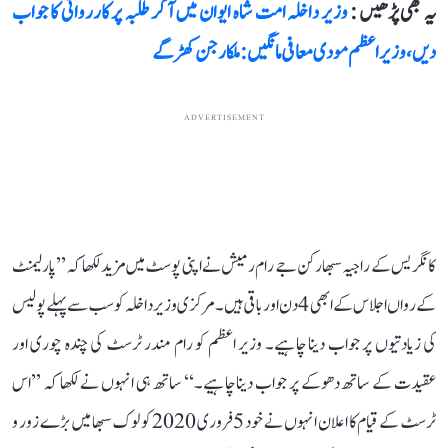
یہ بھی پڑھیں :
وزیر داخلہ امت شاہ ایوان میں آ کر طلبہ پر کارروائی کا جواب
دیں، وزیر اعظم مودی معافی مانگیں: ملکارجن کھڑگے
ADVERTISEMENT
کانگریس کے راجیہ سبھا رکن جے رام رمیش نے اپنی پوسٹ میں مزید لکھا کہ ’’پارلیمنٹ
کے رواں اجلاس کے ابھی 4 دن اور باقی ہیں۔ مرکزی وزیر داخلہ کو سب سے پہلے پولیس
کی زیادتیوں پر جواب دینا چاہیے۔ وزیر اعظم کو رام مندر ٹرسٹ کی چندہ چوری اور
عقیدت کے ساتھ دھوکے پر جواب دینا چاہیے۔‘‘ ساتھ ہی انہوں نے لکھا کہ ’’اس
ٹرسٹ کے قیام کا اعلان انہوں نے خود 5 فروری 2020 کو لوک سبھا میں بڑے زور و