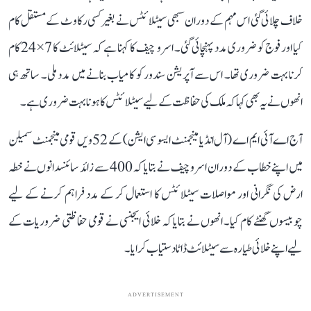
خلاف چلائی گئی اس مہم کے دوران سبھی سیٹلائٹس نے بغیر کسی رکاوٹ کے مستقل کام
کیا اور فوج کو ضروری مدد پہنچائی گئی۔ اسرو چیف کا کہنا ہے کہ سیٹلائٹ کا 7×24 کام
کرنا بہت ضروری تھا۔ اس سے آپریشن سندور کو کامیاب بنانے میں مدد ملی۔ ساتھ ہی
انھوں نے یہ بھی کہا کہ ملک کی حفاظت کے لیے سیٹلائٹس کا ہونا بہت ضروری ہے۔
آج اے آئی ایم اے (آل انڈیا مینجمنٹ ایسو سی ایشن) کے 52ویں قومی مینجمنٹ سمیلن
میں اپنے خطاب کے دوران اسرو چیف نے بتایا کہ 400 سے زائد سائنسدانوں نے خطہ
ارض کی نگرانی اور مواصلات سیٹلائٹس کا استعمال کر کے مدد فراہم کرنے کے لیے
چوبیسوں گھنٹے کام کیا۔ انھوں نے بتایا کہ خلائی ایجنسی نے قومی حفاظتی ضروریات کے
لیے اپنے خلائی طیارہ سے سیٹلائٹ ڈاٹا دستیاب کرایا۔
ADVERTISEMENT