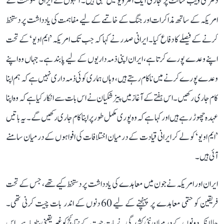
دفتر کی ویب سائٹ پر جاری ایک انٹرویو میں کہی ہیں۔ انہوں نے ایرانی حکومت کے
امریکہ کے ساتھ مذاکرات اور جنگ کے خاتمے کے لیے مفاہمت کی یادداشت پر دستخط
کرنے کے فیصلے کا دفاع کیا۔ ایرانی صدر نے کہا کہ جب تک امریکہ ’ایم او یو‘ کے تحت
اپنے وعدے پورے کرتا ہے، ایران اپنی ذمہ داریوں کے لیے پابند ہے۔ جہاں وہ اپنے
وعدے پورے کرنے میں ناکام رہتے ہیں، وہاں ہماری کوئی ذمہ داری نہیں ہے کہ ہم اپنا
کام جاری رکھیں۔ اس ہفتے کے آغاز میں پیزشکیان نے اس بات سے انکار کیا ہے کہ وہ اپنا
عہدہ چھوڑ رہے ہیں اور کہا ہے کہ وہ پوری مکمل طور پر اپنا کام جاری رکھیں گے۔ یہ باتیں
’ایم او یو‘ کو لے کر ایرانی قیادت کے درمیان اختلافات کی افواہوں کے درمیان سامنے
آئی ہیں۔
ایران اور امریکہ نے جون میں معاہدے کی یادداشت پر دستخط کیے تھے، جس کے تحت
فریقین کو حتمی معاہدے پر پہنچنے کے لیے 60 دنوں کے اندر بات چیت کرنی تھی۔
حالانکہ دونوں کے درمیان نئی کشیدگی نے بات چیت کے نتائج کو غیر یقینی بنا دیا ہے۔ اس