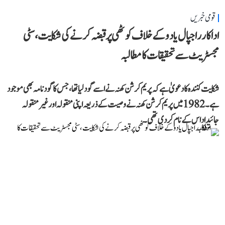
قومی خبریں
اداکار راجپال یادو کے خلاف کوٹھی پر قبضہ کرنے کی شکایت، سٹی
مجسٹریٹ سے تحقیقات کا مطالبہ
شکایت کنندہ کا دعویٰ ہے کہ پریم کرشن کھنہ نے اسے گود لیا تھا، جس کا گود نامہ بھی موجود
ہے۔ 1982 میں پریم کرشن کھنہ نے وصیت کے ذریعہ اپنی منقولہ اور غیر منقولہ
جائیداد اس کے نام کر دی تھی۔