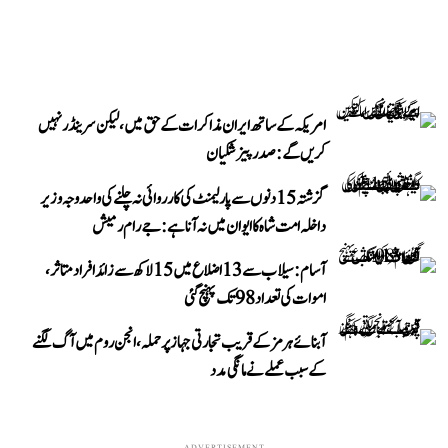
امریکہ کے ساتھ ایران مذاکرات کے حق میں، لیکن سرینڈر نہیں
کریں گے: صدر پیزشکیان
گزشتہ 15 دنوں سے پارلیمنٹ کی کارروائی نہ چلنے کی واحد وجہ وزیر
داخلہ امت شاہ کا ایوان میں نہ آنا ہے: جے رام رمیش
آسام: سیلاب سے 13 اضلاع میں 15 لاکھ سے زائد افراد متاثر،
اموات کی تعداد 98 تک پہنچ گئی
آبنائے ہرمز کے قریب تجارتی جہاز پر حملہ، انجن روم میں آگ لگنے
کے سبب عملے نے مانگی مدد