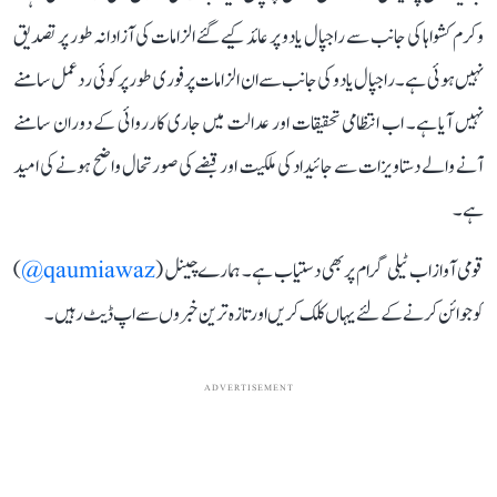
وکرم کشواہا کی جانب سے راجپال یادو پر عائد کیے گئے الزامات کی آزادانہ طور پر تصدیق
نہیں ہوئی ہے۔ راجپال یادو کی جانب سے ان الزامات پر فوری طور پر کوئی ردعمل سامنے
نہیں آیا ہے۔ اب انتظامی تحقیقات اور عدالت میں جاری کارروائی کے دوران سامنے
آنے والے دستاویزات سے جائیداد کی ملکیت اور قبضے کی صورتحال واضح ہونے کی امید
ہے۔
قومی آواز اب ٹیلی گرام پر بھی دستیاب ہے۔ ہمارے چینل (
qaumiawaz@
)
کو جوائن کرنے کے لئے یہاں کلک کریں اور تازہ ترین خبروں سے اپ ڈیٹ رہیں۔
ADVERTISEMENT