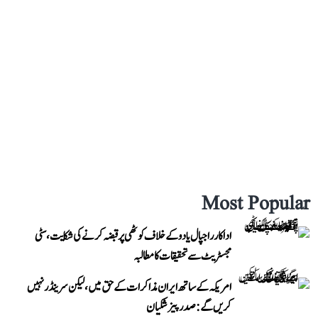
Most Popular
اداکار راجپال یادو کے خلاف کوٹھی پر قبضہ کرنے کی شکایت، سٹی
مجسٹریٹ سے تحقیقات کا مطالبہ
امریکہ کے ساتھ ایران مذاکرات کے حق میں، لیکن سرینڈر نہیں
کریں گے: صدر پیزشکیان