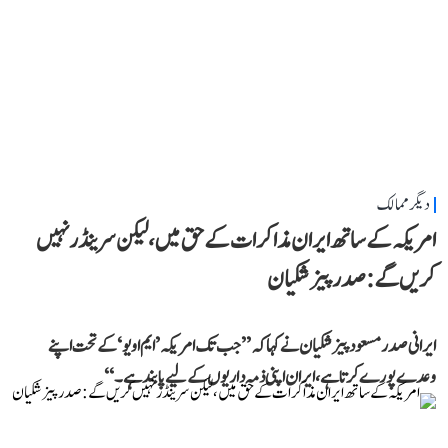
دیگر ممالک
امریکہ کے ساتھ ایران مذاکرات کے حق میں، لیکن سرینڈر نہیں
کریں گے: صدر پیزشکیان
ایرانی صدر مسعود پیزشکیان نے کہا کہ ’’جب تک امریکہ ’ایم او یو‘ کے تحت اپنے
وعدے پورے کرتا ہے، ایران اپنی ذمہ داریوں کے لیے پابند ہے۔‘‘