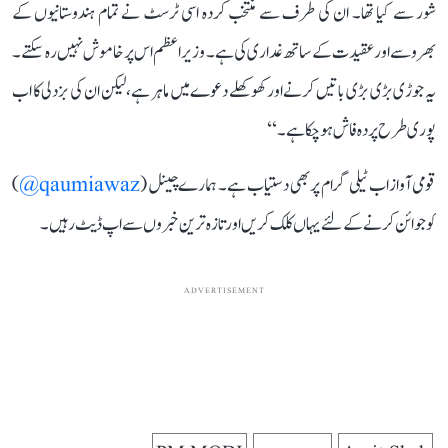
شور سے کیا تھا۔ ان کی طرف سے منتخب کردہ اسی ٹرسٹ نے تمام ہندوستانیوں کے
بھروسے اور عقیدت کے ساتھ غداری کی ہے۔ وزیر اعظم اس پر خاموش نہیں رہ سکتے۔
یہ جوڑی بڑی بڑی باتیں کرنے اور کھوکھلے دعوے میں ماہر ہے، لیکن ان کی بزدلی کا اب
پوری طرح پردہ فاش ہو چکا ہے۔‘‘
قومی آواز اب ٹیلی گرام پر بھی دستیاب ہے۔ ہمارے چینل (
qaumiawaz@
)
کو جوائن کرنے کے لئے یہاں کلک کریں اور تازہ ترین خبروں سے اپ ڈیٹ رہیں۔
ADVERTISEMENT