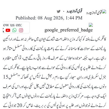
قومی آواز بیورو
Published: 08 Aug 2026, 1:44 PM
llow us on:
کانگریس نے ہفتہ کو کہا کہ وزیر داخلہ امت شاہ کے ایوان میں حاضر نہ ہونے اور اراکین
پارلیمنٹ کے سوالات کا سامنا نہ کرنے کے باعث پارلیمنٹ کی کارروائی مسلسل متاثر ہو
رہی ہے۔ اب جبکہ موجودہ اجلاس کے صرف 4 روز باقی رہ گئے ہیں، تو انہیں مظاہرہ
کرنے والے طلبہ پر پولیس کی کارروائی کے حوالے سے جواب دینا چاہیے۔ کانگریس کے
جنرل سکریٹری اور راجیہ سبھا رکن جے رام رمیش نے ’ایکس‘ پر لکھا کہ ’’مسلسل 15
دنوں سے پارلیمنٹ کی کارروائی معمول کے مطابق نہیں چل سکی ہے اور اس کی صرف
ایک ہی وجہ ہے۔ مرکزی وزیر داخلہ نے پارلیمنٹ کے دونوں ایوانوں میں آکر احتجاج
کرنے والے نوجوانوں اور طلبہ پر ہوئی پولیس کی بربریت، خاص کر 20 جولائی کے