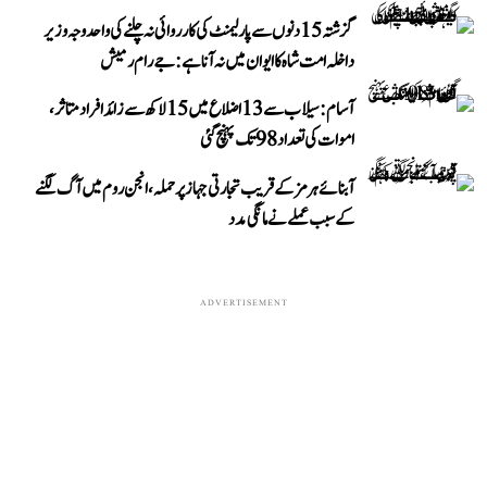
گزشتہ 15 دنوں سے پارلیمنٹ کی کارروائی نہ چلنے کی واحد وجہ وزیر
داخلہ امت شاہ کا ایوان میں نہ آنا ہے: جے رام رمیش
آسام: سیلاب سے 13 اضلاع میں 15 لاکھ سے زائد افراد متاثر،
اموات کی تعداد 98 تک پہنچ گئی
آبنائے ہرمز کے قریب تجارتی جہاز پر حملہ، انجن روم میں آگ لگنے
کے سبب عملے نے مانگی مدد
ADVERTISEMENT