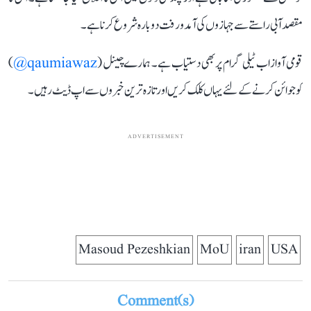
مقصد آبی راستے سے جہازوں کی آمدورفت دوبارہ شروع کرنا ہے۔
قومی آواز اب ٹیلی گرام پر بھی دستیاب ہے۔ ہمارے چینل (
qaumiawaz@
)
کو جوائن کرنے کے لئے یہاں کلک کریں اور تازہ ترین خبروں سے اپ ڈیٹ رہیں۔
ADVERTISEMENT
Masoud Pezeshkian
MoU
iran
USA
Comment(s)