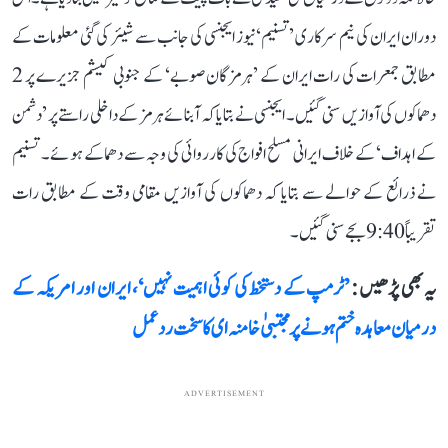
دوران ایران کی نیم سرکاری ’تسنیم‘ نیوز ایجنسی کی جانب سے شیئر کی گئی معلومات کے
مطابق جمعرات کی رات ایران کے ’ہرمزگان صوبے‘ کے جنوبی کیشم جزیرے پر 2
دھماکوں کی آوازیں سنی گئیں۔ ایجنسی نے بتایا کہ آبنائے ہرمز کے داخلی راستے پر ’دشمن
کے اہداف‘ کے خلاف ایرانی مسلح افواج کی کارروائی کی وجہ سے دھماکے ہوئے۔ تسنیم
نے ذرائع کے حوالے سے بتایا کہ دھماکوں کی آوازیں مقامی وقت کے مطابق رات
تقریباً 9:40 بجے سنی گئیں۔
یہ بھی پڑھیں :
’ٹرمپ کے دستخط کی کوئی اہمیت نہیں‘، ایران اور امریکہ کے
درمیان معاہدہ ختم ہونے پر مجتبیٰ خامنہ ای کا سخت ردعمل
ADVERTISEMENT