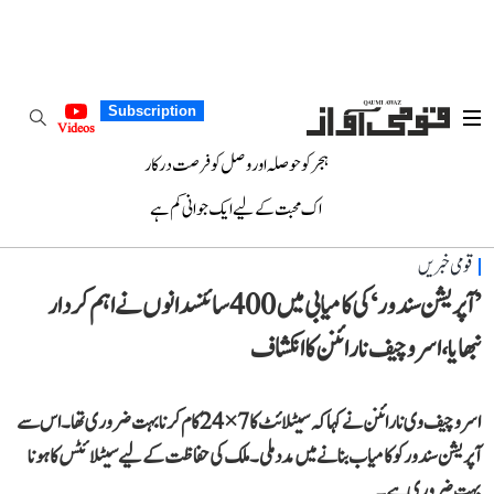
Subscription
Videos
ہجر کو حوصلہ اور وصل کو فرصت درکار
اک محبت کے لیے ایک جوانی کم ہے
قومی خبریں
’آپریشن سندور‘ کی کامیابی میں 400 سائنسدانوں نے اہم کردار
نبھایا، اسرو چیف نارائنن کا انکشاف
اسرو چیف وی نارائنن نے کہا کہ سیٹلائٹ کا 7×24 کام کرنا بہت ضروری تھا۔ اس سے
آپریشن سندور کو کامیاب بنانے میں مدد ملی۔ ملک کی حفاظت کے لیے سیٹلائٹس کا ہونا
بہت ضروری ہے۔