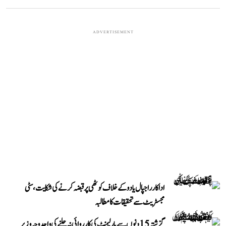
ADVERTISEMENT
اداکار راجپال یادو کے خلاف کوٹھی پر قبضہ کرنے کی شکایت، سٹی
مجسٹریٹ سے تحقیقات کا مطالبہ
گزشتہ 15 دنوں سے پارلیمنٹ کی کارروائی نہ چلنے کی واحد وجہ وزیر