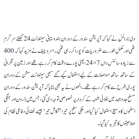
وی نارائنن نے کہا کہ آپریشن سندور کے دوران ہندوستانی سیٹلائٹ 24 گھنٹے سرگرم
تھی اور مکمل طور سے ضروریات کو پورا کر رہی تھی۔ اسرو چیف نے مزید کہا کہ 400
سے زیادہ سائنس داں 7×24، یعنی پورے وقت کام کر رہے تھے اور زمین پر نگرانی
کے ساتھ ساتھ مواصلات کے لیے استعمال کیے گئے سبھی سیٹلائٹ مشن کے دوران
پوری طرح سے کام کر رہے تھے۔ انھوں نے یہ بھی بتایا کہ آپریشن سندور کے دوران
مسلح جدوجہد میں خلائی شعبہ کے کردار پر خصوصی توجہ دی گئی، جس میں ڈرون اور جنگی
اسلحوں کا وسیع استعمال کیا گیا اور ملکی سطح پر تیرا ’آکاش تیر‘ جیسے فضائی دفاعی نظام کی
صلاحیتوں کا تجربہ کیا گیا۔