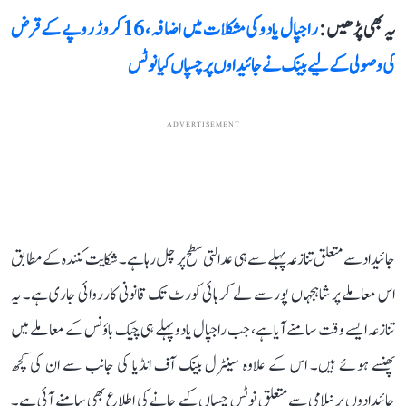
یہ بھی پڑھیں :
راجپال یادو کی مشکلات میں اضافہ، 16 کروڑ روپے کے قرض
کی وصولی کے لیے بینک نے جائیداوں پر چسپاں کیا نوٹس
ADVERTISEMENT
جائیداد سے متعلق تنازعہ پہلے سے ہی عدالتی سطح پر چل رہا ہے۔ شکایت کنندہ کے مطابق
اس معاملے پر شاہجہاں پور سے لے کر ہائی کورٹ تک قانونی کارروائی جاری ہے۔ یہ
تنازعہ ایسے وقت سامنے آیا ہے، جب راجپال یادو پہلے ہی چیک باؤنس کے معاملے میں
پھنسے ہوئے ہیں۔ اس کے علاوہ سینٹرل بینک آف انڈیا کی جانب سے ان کی کچھ
جائیدادوں پر نیلامی سے متعلق نوٹس چسپاں کیے جانے کی اطلاع بھی سامنے آئی ہے۔