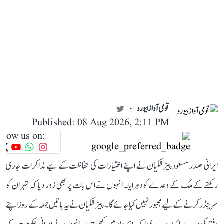
قومی آواز بیورو
Published: 08 Aug 2026, 2:11 PM
llow us on:
ایرانی صدر مسعود پیزشکیان نے اپنے اختیارات کی حفاظت کے لیے مذاکرات جاری
رکھنے کے ملک کے وعدے کو دہرایا۔ انہوں نے اس بات پر بھی زور دیا کہ تہران کو
سرینڈر کرنے کے لیے مجبور نہیں کیا جائے گا۔ پیزشکیان نے یہ باتیں جمعہ کے روز اپنے