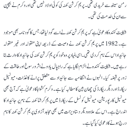
رمن سیٹھ سے خریدی تھی۔ پریم کرشن کھنہ کی کوئی اولاد نہیں تھی اور وکرم نے بچپن
سے ان کی خدمت کی تھی۔
شکایت کنندہ کا دعویٰ ہے کہ پریم کرشن کھنہ نے اسے گود لیا تھا، جس کا گود نامہ بھی موجود
ہے۔ 1982 میں پریم کرشن کھنہ نے وصیت کے ذریعہ اپنی منقولہ اور غیر منقولہ
جائیداد اس کے نام کر دی تھی۔ اسی بنیاد پر وہ خود کو پریم کرشن کھنہ کی جائیداد کا وارث بتا
رہے ہیں۔ شکایت کنندہ نے الزام لگایا ہے کہ راجپال یادو نے اثر و رسوخ اور طاقت کے
زور پر قبضہ کیا۔ انہوں نے انتظامیہ سے جائیداد سے متعلق پرانے کاغذات، میونسپل
ریکارڈ اور دیگر ریکارڈ کی چھان بین کا مطالبہ کیا ہے۔ وکرم کشواہا کا دعویٰ ہے کہ آج بھی
میونسپل کارپوریشن، میونسپل کونسل کے ریکارڈ میں پریم کرشنا کھنہ کے نام پر جائیداد کا
اندراج ہے۔ اس کے علاوہ دیگر دستاویزات میں بھی مجاہد آزادی پریم کرشن کھنہ کا نام
درج ہونے کا دعوی کیا گیا ہے۔