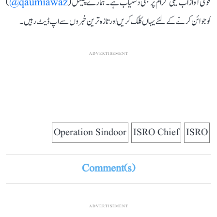
قومی آواز اب ٹیلی گرام پر بھی دستیاب ہے۔ ہمارے چینل (
qaumiawaz@
)
کو جوائن کرنے کے لئے یہاں کلک کریں اور تازہ ترین خبروں سے اپ ڈیٹ رہیں۔
ADVERTISEMENT
Operation Sindoor
ISRO Chief
ISRO
Comment(s)
ADVERTISEMENT