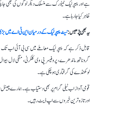
ہے اور پیپر لیک نیٹورک سے منسلک دیگر لوگوں کی بھی جان
ظاہر کیا جا رہا ہے۔
یہ بھی پڑھیں :
نیٹ پیپر لیک کے درمیان این ٹی اے میں بڑی
گروناتھ ماندھرے، پروفیسر پی وی کلکرنی، منگی لال بیوال،
لوکھنڈے کی گرفتاری ہو چکی ہے۔
قومی آواز اب ٹیلی گرام پر بھی دستیاب ہے۔ ہمارے چینل 
اور تازہ ترین خبروں سے اپ ڈیٹ رہیں۔