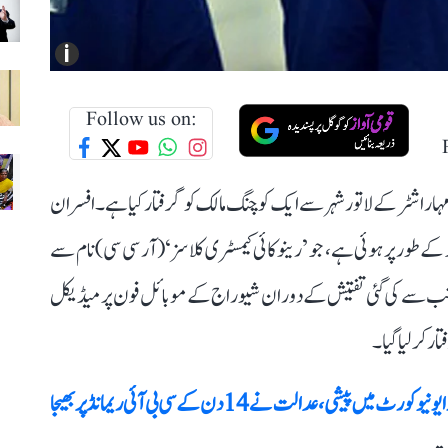
i
Follow us on:
ہاراشٹر کے لاتور شہر سے ایک کوچنگ مالک کو گرفتار کیا ہے۔ افسران
کے طور پر ہوئی ہے، جو ’رینوکائی کیمسٹری کلاسز‘ (آر سی سی) نام سے
 اتوار (17 مئی) کو ایجنسی کی جانب سے کی گئی تفتیش کے دوران شیوراج کے موبائل فون پر میڈیکل
ر کر لیا گیا۔
، عدالت نے 14 دن کے سی بی آئی ریمانڈ پر بھیجا