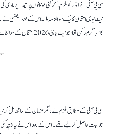
سی بی آئی نے اتوار کو ملزم کے کئی ٹھکانوں پر چھاپے ماری
نیٹ یوجی امتحان کا لیک سوالنامہ ملا۔ اس کے بعد ایجنسی نے اس
کا سرگرم رکن تھا، جو نیٹ یوجی 2026 امتحان کے سوالنامے لیک کرنے اور اسے پھیلانے میں شامل تھا۔
ENT
جوابات حاصل کر لیے تھے۔ اس کے بعد اس نے یہ پیپر کئی لو