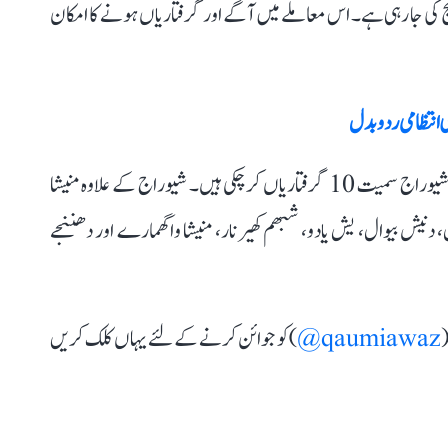
چ کی جا رہی ہے۔ اس معاملے میں آگے اور گرفتاریاں ہونے کا امکان
 انتظامی ردوبدل
قابل ذکر ہے کہ پیپر لیک معاملے میں سی بی آئی اب تک شیوراج سمیت 10 گرفتاریاں کر چکی ہیں۔ شیوراج کے علاوہ منیشا
 دنیش بیوال، یش یادو، شبھم کھیرنار، منیشا واگھمارے اور دھننجے
(
qaumiawaz@
) کو جوائن کرنے کے لئے یہاں کلک کریں