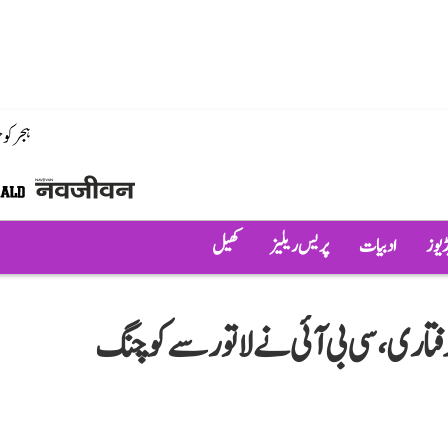
ہجر کو
ڈیوز
ادبیات
پریس ریلیز
کھیل
ک معاملے میں 10ویں گرفتاری، سی بی آئی نے لاتور سے کوچنگ