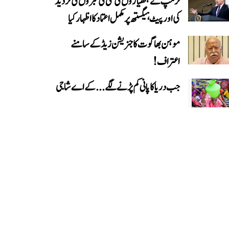
ٹرمپ نے ہتھیاروں کی کمی کی خبروں کی تردید
کی اور پیٹ ہیگستھ پر مکمل اعتماد کا اظہار کیا
موہن بھاگوت کا جنریشن زیڈ کے سامنے
اعتراف!
جب دریا کا پانی کم پڑنے لگے...کے اے شاجی