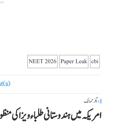
ENT
NEET 2026
Paper Leak
cbi
(s)
دیگر ممالک
امریکہ میں ہندوستانی طلباء ویزا کی منظوری میں 62 ف