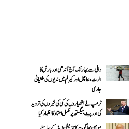
دہلی سے بہار تک آج آندھی اور بارش کا
الرٹ، ہماچل اور کیرلم میں ندیوں کی طغیانی
جاری
ٹرمپ نے ہتھیاروں کی کمی کی خبروں کی تردید
کی اور پیٹ ہیگستھ پر مکمل اعتماد کا اظہار کیا
موہن بھاگوت کا جنریشن زیڈ کے سامنے