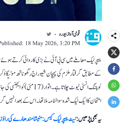
قومی آواز بیورو
Published: 18 May 2026, 3:20 PM
پیپر لیک معاملے میں سی بی آئی نے بڑی کاروائی کرتے ہوئے م
کے مطابق گرفتار ملزم کی پہچان شیوراج رگھوناتھ موٹیگاؤکر 
کوچنگ انسٹی ٹیوٹ چلاتا ہے۔
امتحان کا ایک لیک شدہ سوالنامہ ملا تھا۔ اس کے بعد انہیں گرفتا
یہ بھی پڑھیں :
نیٹ پیپر لیک کیس: منیشا مندھارے کی راؤز ایونیو کورٹ میں پیشی