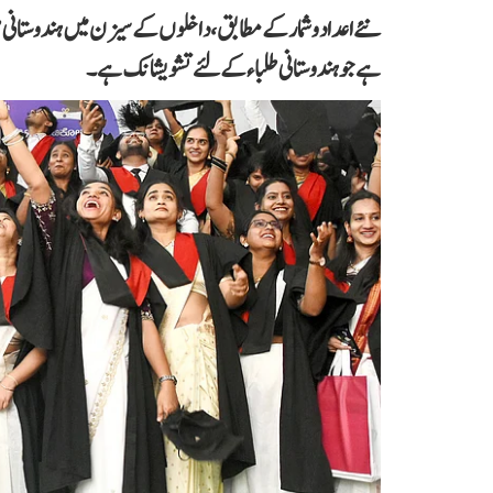
ہے جو ہندوستانی طلباء کے لئے تشویشانک ہے۔