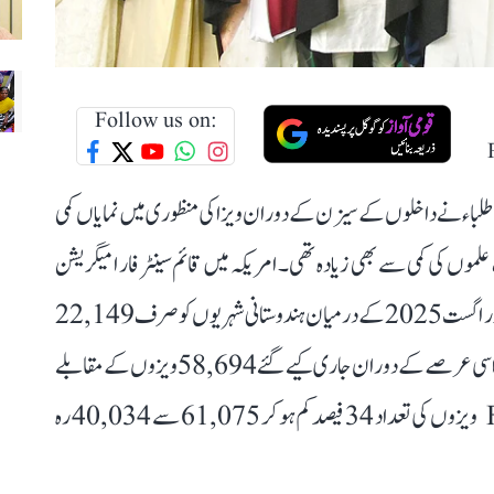
Follow us on:
 طلباء نے داخلوں کے سیزن کے دوران ویزا کی منظوری میں نمایاں کمی
 علموں کی کمی سے بھی زیادہ تھی۔ امریکہ میں قائم سینٹر فار امیگریشن
اسٹڈیز (CIS) کے مطابق، امریکی قونصل خانوں نے مئی اور اگست 2025 کے درمیان ہندوستانی شہریوں کو صرف 22,149
F-1 اسٹوڈنٹ ویزے جاری کیے ہیں۔ جبکہ 2024 میں اسی عرصے کے دوران جاری کیے گئے 58,694 ویزوں کے مقابلے
میں 62 فیصد کمی ہے۔ چینی شہریوں کو جاری کیے گئے F-1 ویزوں کی تعداد 34 فیصد کم ہو کر 61,075 سے 40,034 رہ