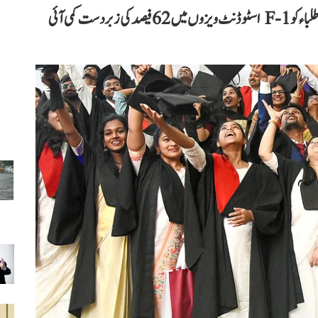
نئے اعداد و شمار کے مطابق، داخلوں کے سیزن میں ہندوستانی طلباء کو F-1 اسٹوڈنٹ ویزوں میں 62 فیصد کی زبردست کمی آئی