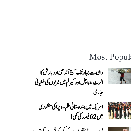
Most Popul
دہلی سے بہار تک آج آندھی اور بارش کا
الرٹ، ہماچل اور کیرلم میں ندیوں کی طغیانی
جاری
امریکہ میں ہندوستانی طلباء ویزا کی منظوری
میں 62 فیصد کی کمی!