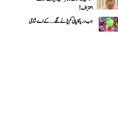
اعتراف!
جب دریا کا پانی کم پڑنے لگے...کے اے شاجی