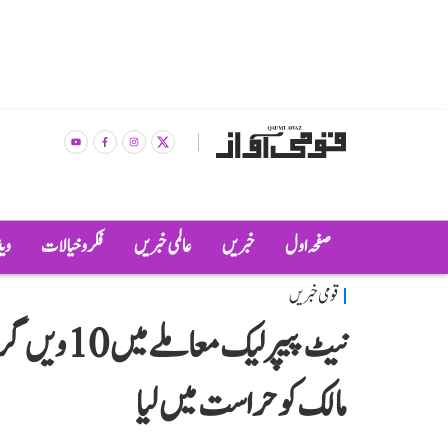
صفحہ اول
خبریں
عالمی خبریں
فکر و خیالات
وی
قومی خبریں
نیٹ پیپر لی
مالک کو حراست میں لیا