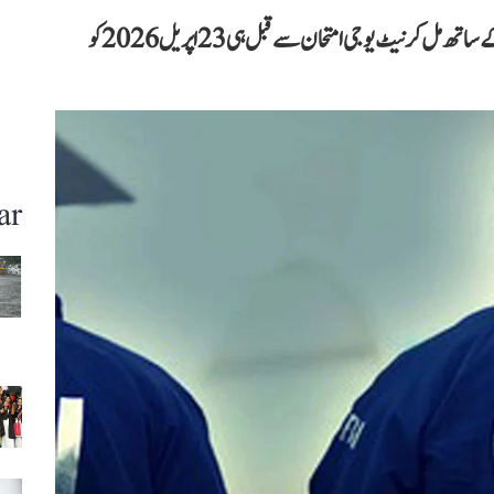
سی بی آئی کے مطابق ملزم شیوراج رگھوناتھ نے دیگر ملزمان کے ساتھ مل کر نیٹ یوجی امتحان سے قبل ہی 23 اپریل 2026 کو
ar