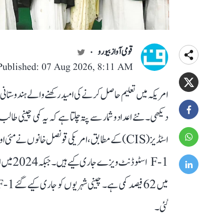
قومی آواز بیورو
Published: 07 Aug 2026, 8:11 AM
امریکہ میں تعلیم حاصل کرنے کی امید رکھنے والے ہندوستانی
دیکھی۔ نئے اعداد و شمار سے پتہ چلتا ہے کہ یہ کمی چینی طالب
گئی۔