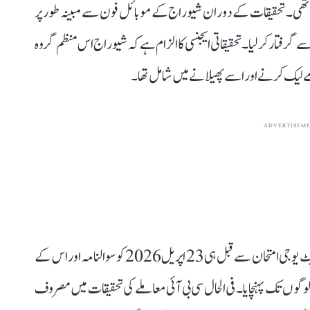
 کی تھی۔ تحقیقات کے دوران شیوراج کے موبائل فون سے مبینہ طور پر
ے گرفتار کر لیا۔ تحقیقاتی ایجنسی کا الزام ہے کہ شیوراج اس منظم گروہ
ADVERTISEM
سی بی آئی کے مطابق ملزم نے دیگر ملزمان کے ساتھ مل کر نیٹ یوجی امتحان سے قبل ہی 23 اپریل 2026 کو سوالنامہ اور اس کے
گوں تک پہنچایا۔ فی الحال سی بی آئی معاملے کی تحقیقات میں مصروف