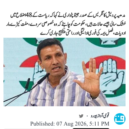
مدھیہ پردیش کانگریس کے صدر جیتو پٹواری نے کہا کہ ریاست کے 48 اضلاع میں
خشک سالی جیسے حالات ہیں، حکومت کو چاہئے کہ وہ خصوصی سروے، مفت کیڑے مار
ادویات، فصل بیمہ کی فوری ادائیگی اور راحتی پیکیج جاری کرے
قومی آواز بیورو
Published: 07 Aug 2026, 5:11 PM