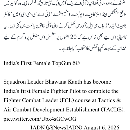
کنٹھ نے ہندوستانی فضائیہ (آئی اے ایف) میں ایک نئی تاریخ رقم کر دی۔ وہ گوالیر میں
واقع ’ٹیکٹکس اینڈ ایئر کامبیٹ ڈیولپمنٹ اسٹیبلشمنٹ‘ (ٹی اے سی ڈی ای) میں ’فائٹر
کامبیٹ لیڈر‘ (ایف سی ایل) کورس مکمل کرنے والی پہلی خاتون پائلٹ بن گئی ہیں۔ یہ
کامیابی اس لیے بھی خاص ہے کہ 20 ہفتوں پر مشتمل اس مشکل پروگرام کے لیے
فضائیہ کے بہت کم پائلٹس کا انتخاب کیا جاتا ہے۔
India's First Female TopGun ð©
Squadron Leader Bhawana Kanth has become
India's first Female Fighter Pilot to complete the
Fighter Combat Leader (FCL) course at Tactics &
Air Combat Development Establishment (TACDE).
pic.twitter.com/Ubx4sGCwOG
August 6, 2026
— IADN (@NewsIADN)