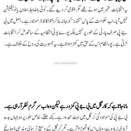
یہ انتخابات ستمبر میں ہونے تھے مگر ملتوی کر دیے گئے۔ کوئی باضابطہ اعلان یا نوٹیفکیشن
نہیں آیا۔ اب حکومت کے پاس ’تشدد‘ کو بہانہ بنا کر التوا کا جواز موجود ہے۔ اصل میں بی
جے پی صرف پارٹی کے طور پر نہیں بلکہ پورے یو ٹی انتظامیہ کے ساتھ مل کر انتخابات
لڑتی ہے۔ پورا نظام اس کے حق میں کھڑا ہوتا ہے۔ یہ جمہوریت کی روح کے خلاف ہے۔
ADVERTISEMENT
مانا جاتا ہے کہ کارگل میں بی جے پی کمزور ہے لیکن وہ اب سرگرم نظر آ رہی ہے۔
بی جے پی کی موجودگی کرگل میں بہت محدود ہے۔ کچھ حلقے، خاص طور پر وہ جہاں بدھ
آبادی زیادہ ہے، وہاں اس کا تھوڑا اثر ہے۔مگر کرگل کے وسیع تر سماجی و مذہبی ڈھانچے