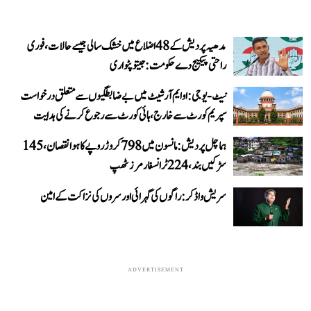
مدھیہ پردیش کے 48 اضلاع میں خشک سالی جیسے حالات، فوری
راحتی پیکیج دے حکومت: جیتو پٹواری
نیٹ-یو جی: او ایم آر شیٹ میں بے ضابطگیوں سے متعلق درخواست
سپریم کورٹ سے خارج، ہائی کورٹ سے رجوع کرنے کی ہدایت
ہماچل پردیش: مانسون میں 798 کروڑ روپے کا ہوا نقصان، 145
سڑکیں بند، 224 ٹرانسفارمرز ٹھپ
سریش واڈکر: راگوں کی گہرائی اور سروں کی نزاکت کے امین
ADVERTISEMENT