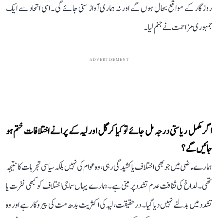
روزگار کے مواقع بحال ہوں گے اور نہ ہماری آواز سنی جائے گی۔ اسی اتحاد سے ایک
جمہوری مزاحمت نے جنم لیا۔
ADVERTISEMENT
اگر مکمل ریاستی درجہ مل جائے تو کیا کرگل اور لیہ کے پرانے اختلافات ختم ہو
جائیں گے؟
ہمارے ماضی میں جو بھی اختلاف یا کشیدگی رہی، وہ عوام کی نہیں بلکہ سیاسی تجربات کا نتیجہ
تھی۔ لداخ کی ثقافت عدم تشدد پر مبنی ہے۔ ہمارے یہاں سماجی اختلاف کو کبھی نفرت یا
تشدد میں بدلنے نہیں دیا گیا۔ درحقیقت، لیہ کی اکثریت بدھ مت کی پیروکار ہے اور وہ