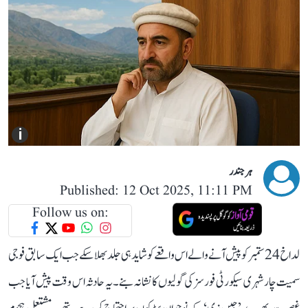
i
ہرجندر
Published: 12 Oct 2025, 11:11 PM
Follow us on:
لداخ 24 ستمبر کو پیش آنے والے اس واقعے کو شاید ہی جلد بھلا سکے جب ایک سابق فوجی
سمیت چار شہری سیکورٹی فورسز کی گولیوں کا نشانہ بنے۔ یہ حادثہ اس وقت پیش آیا جب