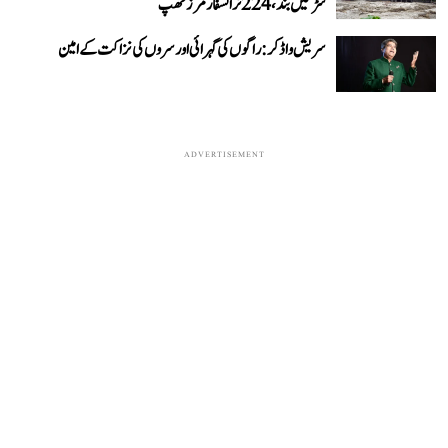
سڑکیں بند، 224 ٹرانسفارمرز ٹھپ
سریش واڈکر: راگوں کی گہرائی اور سروں کی نزاکت کے امین
ADVERTISEMENT