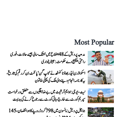
Most Popular
مدھیہ پردیش کے 48 اضلاع میں خشک سالی جیسے حالات، فوری
راحتی پیکیج دے حکومت: جیتو پٹواری
اسکواڈرن لیڈر بھاؤنا کنٹھ نے ’ٹاپ گن‘ پائلٹ بن کر رقم کی تاریخ،
یہ کارنامہ انجام دینے والی ملک کی پہلی خاتون
نیٹ-یو جی: او ایم آر شیٹ میں بے ضابطگیوں سے متعلق درخواست
سپریم کورٹ سے خارج، ہائی کورٹ سے رجوع کرنے کی ہدایت
ہماچل پردیش: مانسون میں 798 کروڑ روپے کا ہوا نقصان، 145