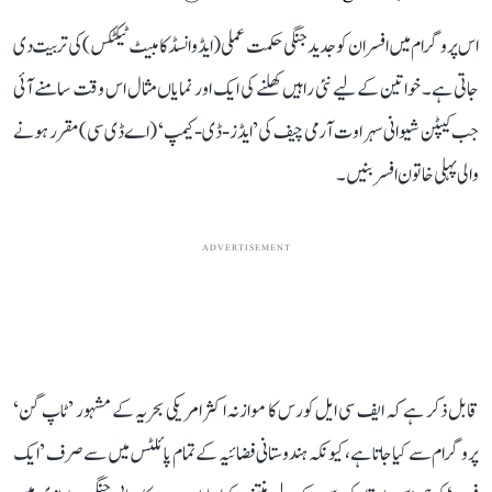
اس پروگرام میں افسران کو جدید جنگی حکمت عملی (ایڈوانسڈ کامبیٹ ٹیکٹکس) کی تربیت دی
جاتی ہے۔ خواتین کے لیے نئی راہیں کھلنے کی ایک اور نمایاں مثال اس وقت سامنے آئی
جب کیپٹن شیوانی سہراوت آرمی چیف کی ’ایڈز-ڈی-کیمپ‘ (اے ڈی سی) مقرر ہونے
والی پہلی خاتون افسر بنیں۔
ADVERTISEMENT
قابل ذکر ہے کہ ایف سی ایل کورس کا موازنہ اکثر امریکی بحریہ کے مشہور ’ٹاپ گن‘
پروگرام سے کیا جاتا ہے، کیونکہ ہندوستانی فضائیہ کے تمام پائلٹس میں سے صرف ’ایک