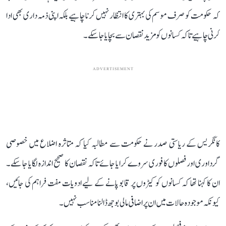
کہ حکومت کو صرف موسم کی بہتری کا انتظار نہیں کرنا چاہیے بلکہ اپنی ذمہ داری بھی ادا
کرنی چاہیے تاکہ کسانوں کو مزید نقصان سے بچایا جا سکے۔
ADVERTISEMENT
کانگریس کے ریاستی صدر نے حکومت سے مطالبہ کیا کہ متاثرہ اضلاع میں خصوصی
گرداوری اور فصلوں کا فوری سروے کرایا جائے تاکہ نقصان کا صحیح اندازہ لگایا جا سکے۔
ان کا کہنا تھا کہ کسانوں کو کیڑوں پر قابو پانے کے لیے ادویات مفت فراہم کی جائیں،
کیونکہ موجودہ حالات میں ان پر اضافی مالی بوجھ ڈالنا مناسب نہیں۔