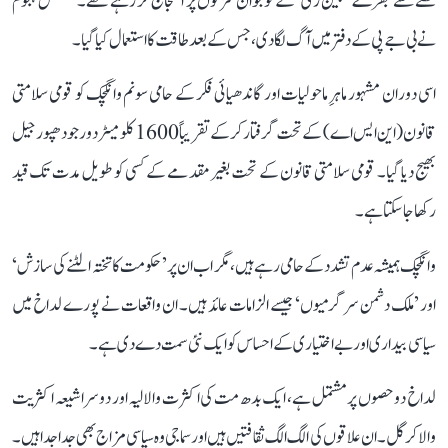
غصے سے بھرے ’جین زی‘ کے نوجوان سڑکوں پر احتجاج کر رہے تھے۔ مشتعل ہجوم
نے بی جے پی کے دفتر میں آگ لگا دی، جس کے بعد طاقت کا استعمال کیا گیا۔
اسی دوران مشہور ماہرِ ماحولیات اور گاندھیائی فکر کے حامی سونم وانگچک کو قومی سلامتی
قانون (این ایس اے) کے تحت گرفتار کر کے تقریباً 1600 کلومیٹر دور جودھپور جیل
بھیج دیا گیا۔ قومی سلامتی قانون کے تحت بغیر مقدمے کے کسی کو طویل مدت تک قید
رکھا جا سکتا ہے۔
وانگچک ہمیشہ عدم تشدد کے حامی رہے ہیں، مگر اب ان پر ’حکومت کا تختہ الٹنے کی سازش‘
اور ’ملک دشمن سرگرمیوں‘ جیسے الزامات عائد ہیں۔ ان واقعات نے پورے لداخ میں
سیاسی بیداری اور بے اختیاری کے احساس کو ایک نئی سمت دے دی ہے۔
لداخ دو حصوں پر مشتمل ہے، ایک بدھ مت کی اکثرت والا لیہ اور دوسرا شیعہ اکثریت
والا کرگل۔ ان علاقوں کی الگ الگ ثقافتیں ہیں اور سماجی وہ سیاسی مزاج بھی جدا جدا ہیں۔