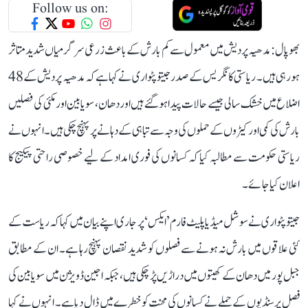
Follow us on:
بھوپال: مدھیہ پردیش میں معمول سے کم بارش کے باعث زرعی سرگرمیاں شدید متاثر
ہو رہی ہیں۔ ریاستی کانگریس کے صدر جیتو پٹواری نے کہا ہے کہ مدھیہ پردیش کے 48
اضلاع میں خشک سالی جیسے حالات پیدا ہو گئے ہیں اور دھان، سویابین اور مکئی کی فصلیں
بارش کی کمی اور کیڑوں کے حملوں کی وجہ سے تباہی کے دہانے پر پہنچ چکی ہیں۔ انہوں نے
ریاستی حکومت سے مطالبہ کیا کہ کسانوں کی فوری امداد کے لیے خصوصی راحتی پیکیج کا
اعلان کیا جائے۔
جیتو پٹواری نے سوشل میڈیا پلیٹ فارم ’ایکس‘ پر جاری اپنے بیان میں کہا کہ ریاست کے
کئی علاقوں میں بارش نہ ہونے سے فصلوں کو شدید نقصان پہنچ رہا ہے۔ ان کے مطابق
جبل پور میں دھان کے کھیتوں میں دراڑیں پڑ چکی ہیں، جبکہ اجین ڈویژن میں سویابین کی
فصل پر سنڈیوں کے حملے نے کسانوں کی محنت کو خطرے میں ڈال دیا ہے۔ انہوں نے کہا