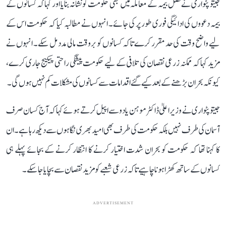
جیتو پٹواری نے فصل بیمہ کے معاملہ میں بھی حکومت کو نشانہ بنایا اور کہا کہ کسانوں کے
بیمہ دعووں کی ادائیگی فوری طور پر کی جائے۔ انہوں نے مطالبہ کیا کہ حکومت اس کے
لیے واضح وقت کی حد مقرر کرے تاکہ کسانوں کو بروقت مالی مدد مل سکے۔ انہوں نے
مزید کہا کہ ممکنہ زرعی نقصان کی تلافی کے لیے حکومت پیشگی راحتی پیکیج جاری کرے،
کیونکہ بحران بڑھنے کے بعد کیے گئے اقدامات سے کسانوں کی مشکلات کم نہیں ہوں گی۔
جیتو پٹواری نے وزیر اعلیٰ ڈاکٹر موہن یادو سے اپیل کرتے ہوئے کہا کہ آج کسان صرف
آسمان کی طرف نہیں بلکہ حکومت کی طرف بھی امید بھری نگاہوں سے دیکھ رہا ہے۔ ان
کا کہنا تھا کہ حکومت کو بحران شدت اختیار کرنے کا انتظار کرنے کے بجائے پہلے ہی
کسانوں کے ساتھ کھڑا ہونا چاہیے تاکہ زرعی شعبے کو مزید نقصان سے بچایا جا سکے۔
ADVERTISEMENT