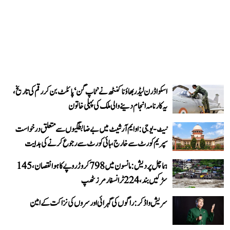
اسکواڈرن لیڈر بھاؤنا کنٹھ نے ’ٹاپ گن‘ پائلٹ بن کر رقم کی تاریخ،
یہ کارنامہ انجام دینے والی ملک کی پہلی خاتون
نیٹ-یو جی: او ایم آر شیٹ میں بے ضابطگیوں سے متعلق درخواست
سپریم کورٹ سے خارج، ہائی کورٹ سے رجوع کرنے کی ہدایت
ہماچل پردیش: مانسون میں 798 کروڑ روپے کا ہوا نقصان، 145
سڑکیں بند، 224 ٹرانسفارمرز ٹھپ
سریش واڈکر: راگوں کی گہرائی اور سروں کی نزاکت کے امین