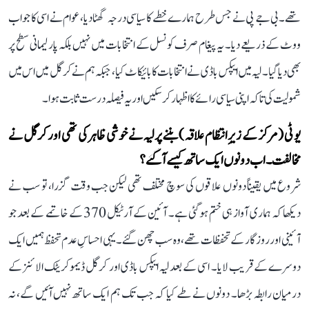
تھے۔ بی جے پی نے جس طرح ہمارے خطے کا سیاسی درجہ گھٹا دیا، عوام نے اسی کا جواب
ووٹ کے ذریعے دیا۔ یہ پیغام صرف کونسل کے انتخابات میں نہیں بلکہ پارلیمانی سطح پر
بھی دیا گیا۔ لیہ میں ایپکس باڈی نے انتخابات کا بائیکاٹ کیا، جبکہ ہم نے کرگل میں اس میں
شمولیت کی تاکہ اپنی سیاسی رائے کا اظہار کر سکیں اور یہ فیصلہ درست ثابت ہوا۔
یو ٹی (مرکز کے زیرِ انتظام علاقہ) بننے پر لیہ نے خوشی ظاہر کی تھی اور کرگل نے
مخالفت۔ اب دونوں ایک ساتھ کیسے آ گئے؟
شروع میں یقیناً دونوں علاقوں کی سوچ مختلف تھی لیکن جب وقت گزرا، تو سب نے
دیکھا کہ ہماری آواز ہی ختم ہو گئی ہے۔ آئین کے آرٹیکل 370 کے خاتمے کے بعد جو
آئینی اور روزگار کے تحفظات تھے، وہ سب چھن گئے۔ یہی احساسِ عدم تحفظ ہمیں ایک
دوسرے کے قریب لایا۔ اسی کے بعد لیہ ایپکس باڈی اور کرگل ڈیموکریٹک الائنز کے
درمیان رابطہ بڑھا۔ دونوں نے طے کیا کہ جب تک ہم ایک ساتھ نہیں آئیں گے، نہ