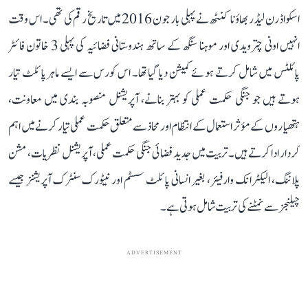
اسکواڈرن لیڈر بھاؤنا کنٹھ نے پہلی بار جون 2016 میں تاریخ رقم کی تھی۔ اس وقت
انہیں اونی چترویدی اور موہنا سنگھ کے ساتھ ہندوستانی فضائیہ کی پہلی 3 خاتون فائٹر
پائلٹس میں شامل کرتے ہوئے کمیشن دیا گیا تھا۔ اس کورس سے ایسے ماہر پائلٹ تیار
ہوتے ہیں جو جنگی حکمت عملی کو بہتر بنانے، آپریشنل منصوبہ بندی میں معاونت،
ہتھیاروں کے مؤثر استعمال کے انتظام اور محاذ سے متعلق حکمت عملی تیار کرنے میں اہم
کردار ادا کرتے ہیں۔ تربیت میں جدید فضائی جنگی حکمت عملی، آپریشنل نظریات، مشن
پلاننگ، الیکٹرانک وارفیئر، بغیر انسانی پائلٹ سسٹم اور نیٹورک سنٹرک آپریشنز جیسے
چیلنجز سے نمٹنے کی تربیت شامل ہوتی ہے۔
ADVERTISEMENT