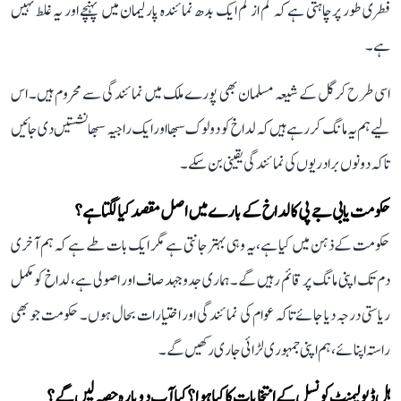
فطری طور پر چاہتی ہے کہ کم از کم ایک بدھ نمائندہ پارلیمان میں پہنچے اور یہ غلط نہیں
ہے۔
اسی طرح کرگل کے شیعہ مسلمان بھی پورے ملک میں نمائندگی سے محروم ہیں۔ اس
لیے ہم یہ مانگ کر رہے ہیں کہ لداخ کو دو لوک سبھا اور ایک راجیہ سبھا نشستیں دی جائیں
تاکہ دونوں برادریوں کی نمائندگی یقینی بن سکے۔
حکومت یا بی جے پی کا لداخ کے بارے میں اصل مقصد کیا لگتا ہے؟
حکومت کے ذہن میں کیا ہے، یہ وہی بہتر جانتی ہے مگر ایک بات طے ہے کہ ہم آخری
دم تک اپنی مانگ پر قائم رہیں گے۔ ہماری جدوجہد صاف اور اصولی ہے، لداخ کو مکمل
ریاستی درجہ دیا جائے تاکہ عوام کی نمائندگی اور اختیارات بحال ہوں۔ حکومت جو بھی
راستہ اپنائے، ہم اپنی جمہوری لڑائی جاری رکھیں گے۔
ہل ڈیولپمنٹ کونسل کے انتخابات کا کیا ہوا؟ کیا آپ دوبارہ حصہ لیں گے؟