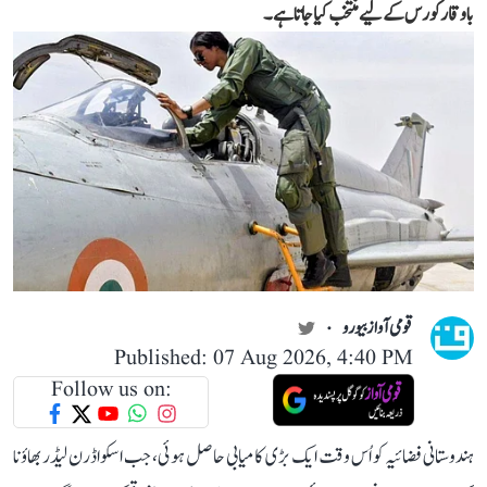
باوقار کورس کے لیے منتخب کیا جاتا ہے۔
قومی آواز بیورو
Published: 07 Aug 2026, 4:40 PM
Follow us on:
ہندوستانی فضائیہ کو اُس وقت ایک بڑی کامیابی حاصل ہوئی، جب اسکواڈرن لیڈر بھاؤنا