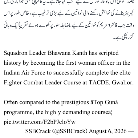
فیصد‘ کو ہی اس باوقار کورس کے لیے منتخب کیا جاتا ہے۔ یہ کامیابی جنگی ہوا بازی میں
کیریئر بنانے کی خواہش رکھنے والی خواتین کے لیے بڑی ترغیب ہے، خاص طور پر اس
وقت جب فائٹر اسٹریم کو خواتین کے لیے باضابطہ طور پر کھولے ہوئے تقریباً ایک دہائی
گزر چکی ہے۔
Squadron Leader Bhawana Kanth has scripted
history by becoming the first woman officer in the
Indian Air Force to successfully complete the elite
Fighter Combat Leader Course at TACDE, Gwalior.
Often compared to the prestigious âTop Gunâ
programme, the highly demanding courseâ¦
pic.twitter.com/F2bPJcloYw
August 6, 2026
— SSBCrack (@SSBCrack)