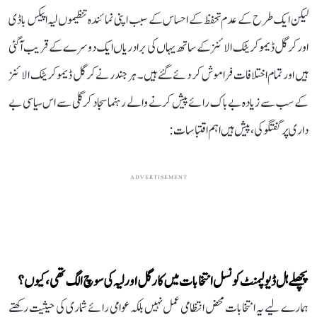
لیکن ایک طرح کے عدم تحفظ کے احساس کے سبب اپنی نمائندہ تنظیموں لیہ اپیکس باڈی
اور کرگل ڈیموکریٹک الائنز کے ساتھ یہاں کی برادریاں ایک دوسرے کے قریب آ گئی
ہیں اور تمام اختلافات فراموش کر دئے گئے ہیں۔ ہرجندر نے کرگل ڈیموکریٹک الائنز
کے سب سے زیادہ بےباک رائے پیش کرنے والے رہنما سجاد کرگلی سے اس سیاسی بے
داری پر گفتگو کی، پیش ہیں اہم اقتباسات:
ADVERTISEMENT
پچھلے ہل ڈیولپمنٹ کونسل انتخابات میں کارگل اور لیہ کی سوچ الگ تھی، کیوں؟
ہمارے لیے یہ انتخابات محض انتظامی عمل نہیں بلکہ عوامی رائے شماری کی حیثیت رکھتے