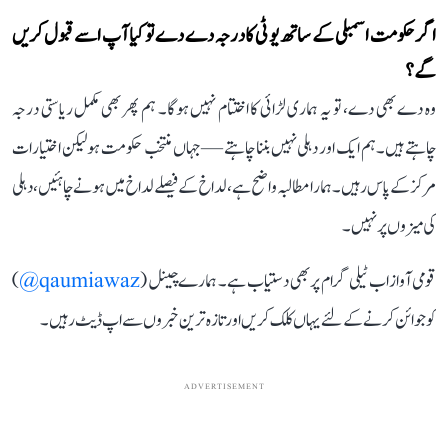
اگر حکومت اسمبلی کے ساتھ یو ٹی کا درجہ دے دے تو کیا آپ اسے قبول کریں
گے؟
وہ دے بھی دے، تو یہ ہماری لڑائی کا اختتام نہیں ہوگا۔ ہم پھر بھی مکمل ریاستی درجہ
چاہتے ہیں۔ ہم ایک اور دہلی نہیں بننا چاہتے — جہاں منتخب حکومت ہو لیکن اختیارات
مرکز کے پاس رہیں۔ ہمارا مطالبہ واضح ہے، لداخ کے فیصلے لداخ میں ہونے چاہئیں، دہلی
کی میزوں پر نہیں۔
قومی آواز اب ٹیلی گرام پر بھی دستیاب ہے۔ ہمارے چینل (
qaumiawaz@
)
کو جوائن کرنے کے لئے یہاں کلک کریں اور تازہ ترین خبروں سے اپ ڈیٹ رہیں۔
ADVERTISEMENT