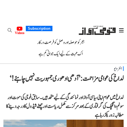
Subscription
Videos
ہجر کو حوصلہ اور وصل کو فرصت درکار
اک محبت کے لیے ایک جوانی کم ہے
انٹرویو
لداخ کی عوامی مزاحمت: ’آدھی ادھوری جمہوریت نہیں چاہئے!‘
لداخ میں عوام اپنی سیاسی آواز اور نمائندگی کے لیے متحد ہیں۔ سابق فوجی کی موت اور
سونم وانگچک کی گرفتاری کے بعد مرکز سے مکمل ریاست اور چھٹے شیڈول کا درجہ دینے کا
مطالبہ زور پکڑ رہا ہے