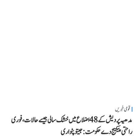
قومی خبریں
مدھیہ پردیش کے 48 اضلاع میں خشک سالی جیسے حالات، فوری
راحتی پیکیج دے حکومت: جیتو پٹواری