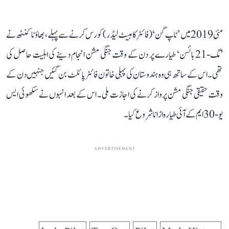
مئی 2019 میں ’ٹاپ گن‘ (فائٹر کامبیٹ لیڈر) کورس کرنے سے پہلے، بھاؤنا کنٹھ نے
’مگ-21 بائسن‘ طیارے پر دن کے وقت جنگی مشن انجام دینے کی اہلیت حاصل کی
تھی۔ اس کے ساتھ ہی وہ ہندوستان کی پہلی خاتون فائٹر پائلٹ بن گئیں جنہیں دن کے
وقت حقیقی جنگی مشن پرواز کرنے کی اجازت ملی۔ اس کے بعد انہوں نے سکھوئی ایس
یو-30 ایم کے آئی طیارہ اڑانا شروع کیا۔
ADVERTISEMENT