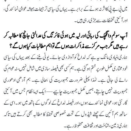
میں بی جے پی کا اثر نہ ہونے کے برابر ہے۔ یہاں کی سیاسی ترجیحات ہمیشہ عوامی نمائندگی،
اور آئینی تحفظات سے جڑی رہی ہیں۔
آپ سونم وانگچک کی رہائی اور لیہ میں ہوئی فائرنگ کی عدالتی جانچ کا مطالبہ کر
رہے ہیں مگر جب مرکز سے مذاکرات ہوں گے تو اہم مطالبات کیا ہوں گے؟
ہماری بنیادی مانگ یہ ہے کہ لداخ کو آواز دی جائے۔ یو ٹی بننے کے بعد یہاں کی سیاسی
خودمختاری مکمل طور پر ختم ہو گئی ہے۔ ہم کسی بھی فیصلہ سازی میں شامل نہیں، نہ عوام کی
رائے لی جاتی ہے۔ لہٰذا پہلی ضرورت جمہوریت کی بحالی ہے۔ ہم آدھی ادھوری
جمہوریت نہیں چاہتے، ہمیں مکمل جمہوریت چاہیے — ایک ایسا نظام جس میں آئینی
گارنٹی ہو، عوامی نمائندے ہوں، اور فیصلہ لداخ کے لوگوں کے ہاتھ میں ہو۔ اسی کے
ساتھ ہم آئین کے چھٹے شیڈول کے تحت خصوصی تحفظ کا مطالبہ بھی کرتے ہیں تاکہ
ہماری زمین، شناخت اور ثقافت محفوظ رہے۔