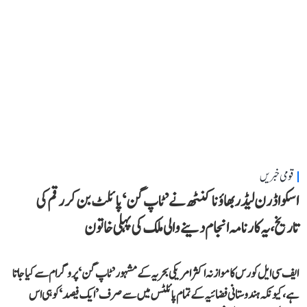
قومی خبریں
اسکواڈرن لیڈر بھاؤنا کنٹھ نے ’ٹاپ گن‘ پائلٹ بن کر رقم کی
تاریخ، یہ کارنامہ انجام دینے والی ملک کی پہلی خاتون
ایف سی ایل کورس کا موازنہ اکثر امریکی بحریہ کے مشہور ’ٹاپ گن‘ پروگرام سے کیا جاتا
ہے، کیونکہ ہندوستانی فضائیہ کے تمام پائلٹس میں سے صرف ’ایک فیصد‘ کو ہی اس