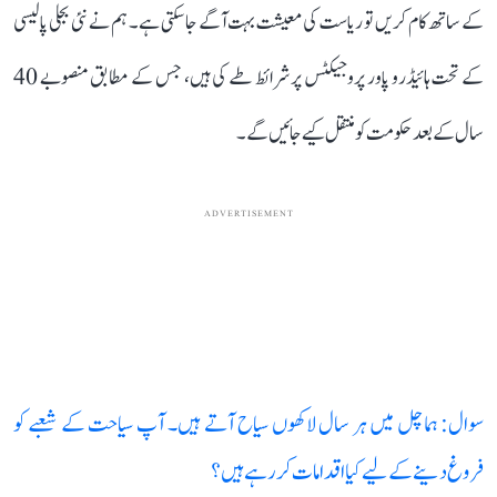
کے ساتھ کام کریں تو ریاست کی معیشت بہت آگے جا سکتی ہے۔ ہم نے نئی بجلی پالیسی
کے تحت ہائیڈرو پاور پروجیکٹس پر شرائط طے کی ہیں، جس کے مطابق منصوبے 40
سال کے بعد حکومت کو منتقل کیے جائیں گے۔
ADVERTISEMENT
سوال: ہماچل میں ہر سال لاکھوں سیاح آتے ہیں۔ آپ سیاحت کے شعبے کو
فروغ دینے کے لیے کیا اقدامات کر رہے ہیں؟