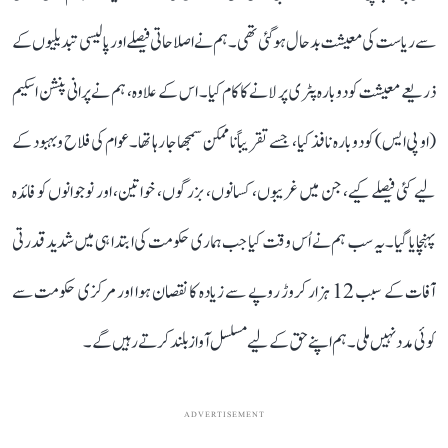
سے ریاست کی معیشت بدحال ہو گئی تھی۔ ہم نے اصلاحاتی فیصلے اور پالیسی تبدیلیوں کے
ذریعے معیشت کو دوبارہ پٹری پر لانے کا کام کیا۔ اس کے علاوہ، ہم نے پرانی پنشن اسکیم
(او پی ایس) کو دوبارہ نافذ کیا، جسے تقریباً ناممکن سمجھا جا رہا تھا۔ عوام کی فلاح و بہبود کے
لیے کئی فیصلے کیے، جن میں غریبوں، کسانوں، بزرگوں، خواتین، اور نوجوانوں کو فائدہ
پہنچایا گیا۔ یہ سب ہم نے اُس وقت کیا جب ہماری حکومت کی ابتدا ہی میں شدید قدرتی
آفات کے سبب 12 ہزار کروڑ روپے سے زیادہ کا نقصان ہوا اور مرکزی حکومت سے
کوئی مدد نہیں ملی۔ ہم اپنے حق کے لیے مسلسل آواز بلند کرتے رہیں گے۔
ADVERTISEMENT