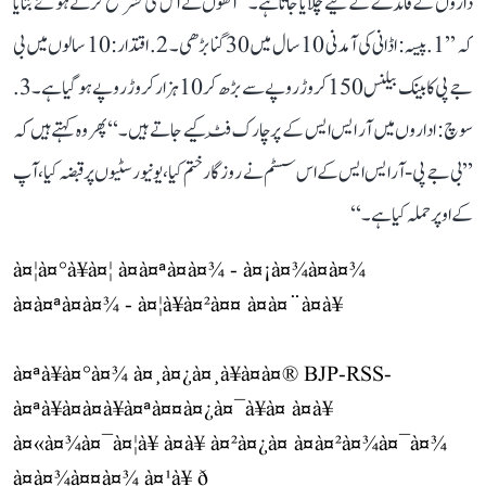
داروں کے فائدے کے لیے چلایا جاتا ہے۔‘‘ انھوں نے اس کی تشریح کرتے ہوئے بتایا
کہ ’’1. پیسہ: اڈانی کی آمدنی 10 سال میں 30 گنا بڑھی۔ 2. اقتدار: 10 سالوں میں بی
جے پی کا بینک بیلنس 150 کروڑ روپے سے بڑھ کر 10 ہزار کروڑ روپے ہو گیا ہے۔ 3.
سوچ: اداروں میں آر ایس ایس کے پرچارک فِٹ کیے جاتے ہیں۔‘‘ پھر وہ کہتے ہیں کہ
’’بی جے پی-آر ایس ایس کے اس سسٹم نے روزگار ختم کیا، یونیورسٹیوں پر قبضہ کیا، آپ
کے اوپر حملہ کیا ہے۔‘‘
à¤¦à¤°à¥à¤¦ à¤à¤ªà¤à¤¾ - à¤¡à¤¾à¤à¤¾
à¤à¤ªà¤à¤¾ - à¤¦à¥à¤²à¤¤ à¤à¤¨à¤à¥
à¤ªà¥à¤°à¤¾ à¤¸à¤¿à¤¸à¥à¤à¤® BJP-RSS-
à¤ªà¥à¤à¤à¥à¤ªà¤¤à¤¿à¤¯à¥à¤ à¤à¥
à¤«à¤¾à¤¯à¤¦à¥ à¤à¥ à¤²à¤¿à¤ à¤à¤²à¤¾à¤¯à¤¾
à¤à¤¾à¤¤à¤¾ à¤¹à¥ ð