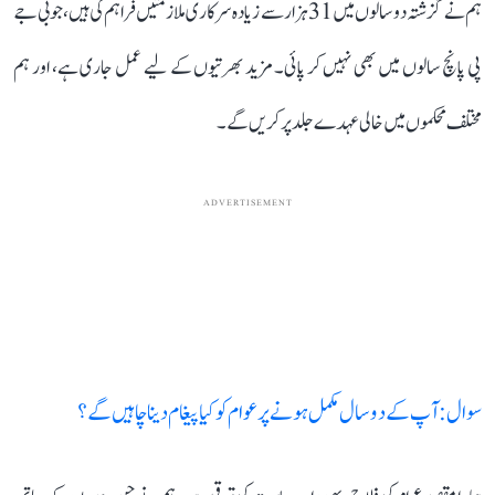
ہم نے گزشتہ دو سالوں میں 31 ہزار سے زیادہ سرکاری ملازمتیں فراہم کی ہیں، جو بی جے
پی پانچ سالوں میں بھی نہیں کر پائی۔ مزید بھرتیوں کے لیے عمل جاری ہے، اور ہم
مختلف محکموں میں خالی عہدے جلد پر کریں گے۔
ADVERTISEMENT
سوال: آپ کے دو سال مکمل ہونے پر عوام کو کیا پیغام دینا چاہیں گے؟