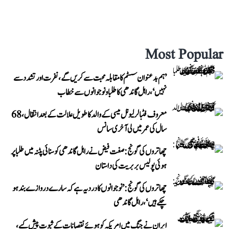
Most Popular
’ہم بدعنوان سسٹم کا مقابلہ محبت سے کریں گے، نفرت اور تشدد سے
نہیں‘، راہل گاندھی کا طلبا و نوجوانوں سے خطاب
معروف فٹبالر لیونل میسی کے والد کا طویل علالت کے بعد انتقال، 68
سال کی عمر میں لی آخری سانس
چھاتروں کی گونج: صفت فیض نے راہل گاندھی کو سنائی پٹنہ میں طلبا پر
ہوئی پولیس بربریت کی داستان
چھاتروں کی گونج: ’نوجوانوں کا درد یہ ہے کہ سارے دروازے بند ہو
چکے ہیں‘، راہل گاندھی
ایران نے جنگ میں امریکہ کو ہوئے نقصانات کے ثبوت پیش کیے،