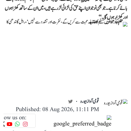
بائے کرنا ہے۔ جو بھی نوجوان اپنے حق کی لڑائی لڑ رہے ہیں، میں ان کے ساتھ کھڑا ہوں
اور کھڑا رہوں گا۔‘‘
قومی آواز بیورو
Published: 08 Aug 2026, 11:11 PM
llow us on: