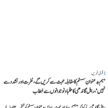
قومی خبریں
’ہم بدعنوان سسٹم کا مقابلہ محبت سے کریں گے، نفرت اور تشدد سے
نہیں‘، راہل گاندھی کا طلبا و نوجوانوں سے خطاب
راہل گاندھی نے کہا کہ ’’ہمیں پیار اور محبت سے اس بدعنوان سسٹم کو ختم... ٹاٹا، بائے