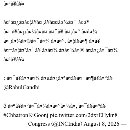
à¤¹à¥à¥¤
à¤¹à¤¿à¤à¤¦à¥à¤¸à¥à¤¤à¤¾à¤¨ à¤à¥
à¤¯à¥à¤µà¤¾à¤à¤ à¤¨à¥ à¤¡à¤° à¤à¤¾
à¤¸à¤¾à¤®à¤¨à¤¾ à¤à¤°, à¤¦à¥à¤¶ à¤à¥
à¤¬à¤¦à¤²à¤¨à¥ à¤à¤¾ à¤à¤¾à¤® à¤à¤¿à¤¯à¤¾
à¤¹à¥à¥¤
: à¤¨à¥à¤¤à¤¾ à¤µà¤¿à¤ªà¤à¥à¤· à¤¶à¥à¤°à¥
@RahulGandhi
ð à¤ªà¥à¤°à¤¯à¤¾à¤à¤°à¤¾à¤, à¤¯à¥à¤ªà¥
#ChhatronKiGoonj
pic.twitter.com/2dxrEHykn8
August 8, 2026
— Congress (@INCIndia)