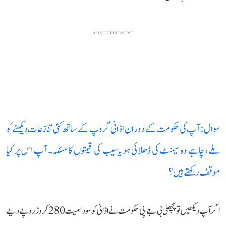
ADVERTISEMENT
سوال: آپ کی حکومت کے دوران اڈانی گروپ کے ساتھ کئی تنازعات دیکھنے کو
ملے، چاہے وہ سیمنٹ کی ڈھلائی ہو یا سیب کی قیمتوں کا مسئلہ۔ آپ اس پر کیا
موقف رکھتے ہیں؟
اگر آپ دیکھیں تو پچھلی بی جے پی حکومت نے اڈانی کو سود سمیت 280 کروڑ روپے دیے