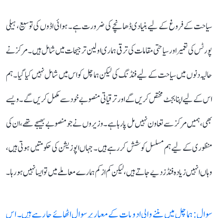
سیاحت کے فروغ کے لیے بنیادی ڈھانچے کی ضرورت ہے۔ ہوائی اڈوں کی توسیع، ہیلی
پورٹس کی تعمیر اور سیاحتی مقامات کی ترقی ہماری اولین ترجیحات میں شامل ہیں۔ مرکز نے
حالیہ دنوں میں سیاحت کے لیے فنڈنگ کی لیکن ہماچل کو اس میں شامل نہیں کیا گیا۔ ہم
اس کے لیے اپنا بجٹ مختص کریں گے اور ترقیاتی منصوبے خود سے مکمل کریں گے۔ ویسے
بھی، ہمیں مرکز سے تعاون نہیں مل پا رہا ہے۔ وزیروں نے جو منصوبے بھیجے تھے، ان کی
منظوری کے لیے ہم مسلسل کوشش کر رہے ہیں۔ جہاں اپوزیشن کی حکومتیں ہوتی ہیں،
وہاں انہیں زیادہ فنڈز دیے جاتے ہیں، لیکن کم از کم ہمارے معاملے میں تو ایسا نہیں ہو رہا۔
سوال: ہماچل میں بننے والی ادویات کے معیار پر سوال اٹھائے جا رہے ہیں۔ اس