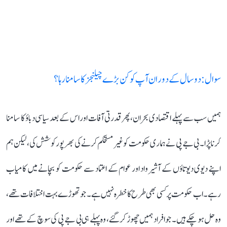
سوال: دو سال کے دوران آپ کو کن بڑے چیلنجز کا سامنا رہا؟
ہمیں سب سے پہلے اقتصادی بحران، پھر قدرتی آفات اور اس کے بعد سیاسی دباؤ کا سامنا
کرنا پڑا۔ بی جے پی نے ہماری حکومت کو غیر مستحکم کرنے کی بھرپور کوشش کی، لیکن ہم
اپنے دیوی دیوتاؤں کے آشیرواد اور عوام کے اعتماد سے حکومت کو بچانے میں کامیاب
رہے۔ اب حکومت پر کسی بھی طرح کا خطرہ نہیں ہے۔ جو تھوڑے بہت اختلافات تھے،
وہ حل ہو چکے ہیں۔ جو افراد ہمیں چھوڑ کر گئے، وہ پہلے ہی بی جے پی کی سوچ کے تھے اور