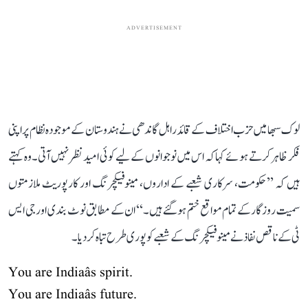
ADVERTISEMENT
لوک سبھا میں حزب اختلاف کے قائد راہل گاندھی نے ہندوستان کے موجودہ نظام پر اپنی
فکر ظاہر کرتے ہوئے کہا کہ اس میں نوجوانوں کے لیے کوئی امید نظر نہیں آتی۔ وہ کہتے
ہیں کہ ’’حکومت، سرکاری شعبے کے اداروں، مینوفیکچرنگ اور کارپوریٹ ملازمتوں
سمیت روزگار کے تمام مواقع ختم ہو گئے ہیں۔‘‘ ان کے مطابق نوٹ بندی اور جی ایس
ٹی کے ناقص نفاذ نے مینوفیکچرنگ کے شعبے کو پوری طرح تباہ کر دیا۔
You are Indiaâs spirit.
You are Indiaâs future.