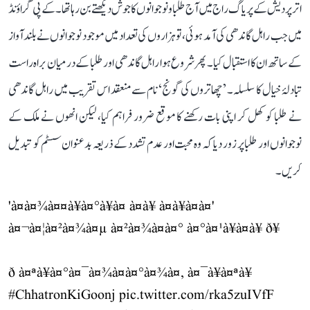
اتر پردیش کے پریاگ راج میں آج طلبا و نوجوانوں کا جوش دیکھتے بن رہا تھا۔ کے پی گراؤنڈ
میں جب راہل گاندھی کی آمد ہوئی، تو ہزاروں کی تعداد میں موجود نوجوانوں نے بلند آواز
کے ساتھ ان کا استقبال کیا۔ پھر شروع ہوا راہل گاندھی اور طلبا کے درمیان براہ راست
تبادلۂ خیال کا سلسلہ۔ ’چھاتروں کی گونج‘ نام سے منعقد اس تقریب میں راہل گاندھی
نے طلبا کو کھل کر اپنی بات رکھنے کا موقع ضرور فراہم کیا، لیکن انھوں نے ملک کے
نوجوانوں اور طلبا پر زور دیا کہ وہ محبت اور عدم تشدد کے ذریعہ بدعنوان سسٹم کو تبدیل
کریں۔
'à¤à¤¾à¤¤à¥à¤°à¥à¤ à¤à¥ à¤à¥à¤à¤'
à¤¬à¤¦à¤²à¤¾à¤µ à¤²à¤¾à¤à¤° à¤°à¤¹à¥à¤à¥ ð¥
ð à¤ªà¥à¤°à¤¯à¤¾à¤à¤°à¤¾à¤, à¤¯à¥à¤ªà¥
#ChhatronKiGoonj
pic.twitter.com/rka5zuIVfF