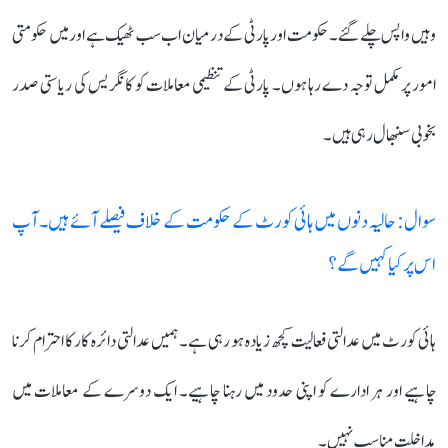
وہیں واپس چلے گئے۔ حکومت اور پارٹی کے درمیان اب سب ٹھیک ہے اور میں حکومتی
امور پر مکمل توجہ دے رہا ہوں۔ پارٹی کے تنظیمی معاملات کو کانگریس کی ریاستی صدر
بخوبی سنبھال رہی ہیں۔
سوال: حالیہ دنوں میں ہائی کورٹ کے حکومت کے خلاف فیصلے آئے ہیں۔ آپ
اس پر کیا کہیں گے؟
ہائی کورٹ میں عدالتی فعالیت کچھ زیادہ ہو رہی ہے۔ ہمیں عدالتی دائرہ کار کا احترام کرنا
چاہیے اور ہر ادارے کو اپنی حدود میں رہنا چاہیے۔ ایک دوسرے کے معاملات میں
مداخلت مناسب نہیں۔