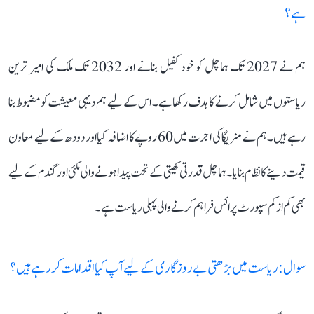
ہے؟
ہم نے 2027 تک ہماچل کو خود کفیل بنانے اور 2032 تک ملک کی امیر ترین
ریاستوں میں شامل کرنے کا ہدف رکھا ہے۔ اس کے لیے ہم دیہی معیشت کو مضبوط بنا
رہے ہیں۔ ہم نے منریگا کی اجرت میں 60 روپے کا اضافہ کیا اور دودھ کے لیے معاون
قیمت دینے کا نظام بنایا۔ ہماچل قدرتی کھیتی کے تحت پیدا ہونے والی مکئی اور گندم کے لیے
بھی کم از کم سپورٹ پرائس فراہم کرنے والی پہلی ریاست ہے۔
سوال: ریاست میں بڑھتی بے روزگاری کے لیے آپ کیا اقدامات کر رہے ہیں؟