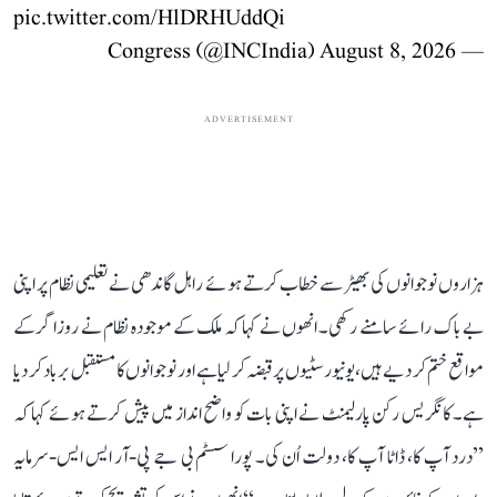
pic.twitter.com/HlDRHUddQi
August 8, 2026
— Congress (@INCIndia)
ADVERTISEMENT
ہزاروں نوجوانوں کی بھیڑ سے خطاب کرتے ہوئے راہل گاندھی نے تعلیمی نظام پر اپنی
بے باک رائے سامنے رکھی۔ انھوں نے کہا کہ ملک کے موجودہ نظام نے روزاگر کے
مواقع ختم کر دیے ہیں، یونیورسٹیوں پر قبضہ کر لیا ہے اور نوجوانوں کا مستقبل برباد کر دیا
ہے۔ کانگریس رکن پارلیمنٹ نے اپنی بات کو واضح انداز میں پیش کرتے ہوئے کہا کہ
’’درد آپ کا، ڈاٹا آپ کا، دولت اُن کی۔ پورا سسٹم بی جے پی-آر ایس ایس-سرمایہ