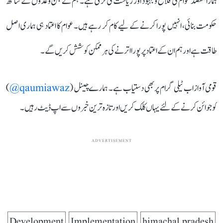
ہمارا مقصد عوام کی فلاح و بہبود اور ریاست کی ترقی ہے۔ ہم نے جن وعدوں کے ساتھ
حکومت بنائی، انہیں پورا کرنے کے لیے کام کر رہے ہیں۔ عوام کا اعتماد ہی ہماری اصل
طاقت ہے اور ہم ان کے اعتماد پر پورا اترنے کی ہر ممکن کوشش کریں گے۔
قومی آواز اب ٹیلی گرام پر بھی دستیاب ہے۔ ہمارے چینل (
qaumiawaz@
)
کو جوائن کرنے کے لئے یہاں کلک کریں اور تازہ ترین خبروں سے اپ ڈیٹ رہیں۔
ADVERTISEMENT
Development
Implementation
himachal pradesh