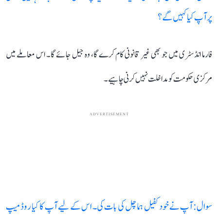
پر آپ کیا کہیں گے؟
فارما انڈسٹری میں جو بھی غیر قانونی کام کرے گا، وہ جیل جائے گا۔ اس معاملے میں
مرکزی حکومت کو مداخلت نہیں کرنی چاہیے۔
ADVERTISEMENT
سوال: آپ نے خود کفیل ہماچل کی بات کی۔ اس کے لیے آپ کا کیا روڈ میپ