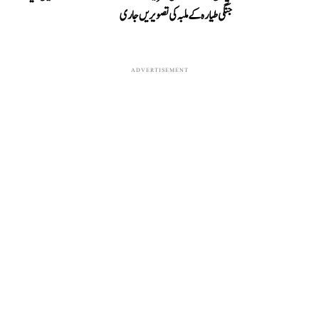
جنگی طیارہ کے ملبہ کی تصویریں جاری
ADVERTISEMENT