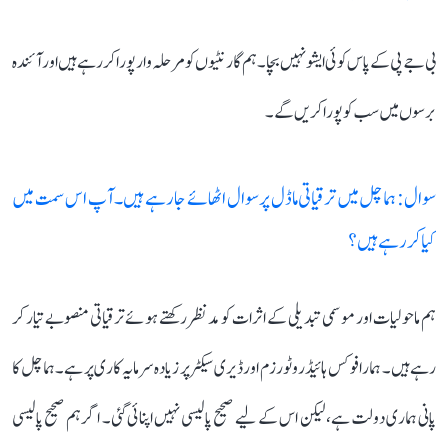
بی جے پی کے پاس کوئی ایشو نہیں بچا۔ ہم گارنٹیوں کو مرحلہ وار پورا کر رہے ہیں اور آئندہ
برسوں میں سب کو پورا کریں گے۔
سوال: ہماچل میں ترقیاتی ماڈل پر سوال اٹھائے جا رہے ہیں۔ آپ اس سمت میں
کیا کر رہے ہیں؟
ہم ماحولیات اور موسمی تبدیلی کے اثرات کو مدنظر رکھتے ہوئے ترقیاتی منصوبے تیار کر
رہے ہیں۔ ہمارا فوکس ہائیڈرو ٹورزم اور ڈیری سیکٹر پر زیادہ سرمایہ کاری پر ہے۔ ہماچل کا
پانی ہماری دولت ہے، لیکن اس کے لیے صحیح پالیسی نہیں اپنائی گئی۔ اگر ہم صحیح پالیسی