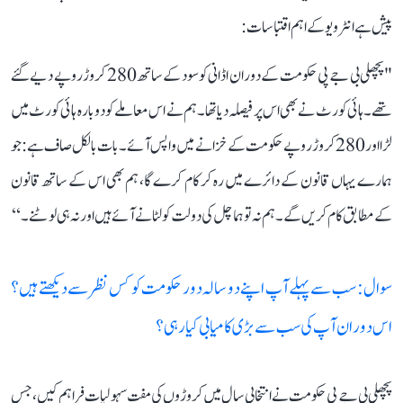
پیش ہے انٹرویو کے اہم اقتباسات:
"پچھلی بی جے پی حکومت کے دوران اڈانی کو سود کے ساتھ 280 کروڑ روپے دیے گئے
تھے۔ ہائی کورٹ نے بھی اس پر فیصلہ دیا تھا۔ ہم نے اس معاملے کو دوبارہ ہائی کورٹ میں
لڑا اور 280 کروڑ روپے حکومت کے خزانے میں واپس آئے۔ بات بالکل صاف ہے: جو
ہمارے یہاں قانون کے دائرے میں رہ کر کام کرے گا، ہم بھی اس کے ساتھ قانون
کے مطابق کام کریں گے۔ ہم نہ تو ہماچل کی دولت کو لٹانے آئے ہیں اور نہ ہی لوٹنے۔‘‘
سوال: سب سے پہلے آپ اپنے دو سالہ دور حکومت کو کس نظر سے دیکھتے ہیں؟
اس دوران آپ کی سب سے بڑی کامیابی کیا رہی؟
پچھلی بی جے پی حکومت نے انتخابی سال میں کروڑوں کی مفت سہولیات فراہم کیں، جس