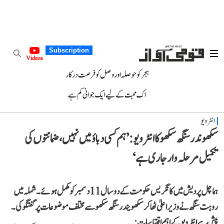
Subscription
Videos
ہجر کو حوصلہ اور وصل کو فرصت درکار
اک محبت کے لیے ایک جوانی کم ہے
انٹرویو
سکھوندر سنگھ سکھو کا انٹرویو: ’ہم کسی دباؤ میں نہیں، ضمانتوں کی
تکمیل مرحلہ وار جاری ہے‘
ہماچل پردیش میں کانگریس حکومت کے دو سال 11 دسمبر کو مکمل ہوئے۔ شملہ میں
روہت سنگھ نے وزیراعلیٰ ٹھاکر سکھویندر سنگھ سکھو سے مختلف موضوعات پر گفتگو کی۔
پیش ہے انٹرویو کے اہم اقتباسات: