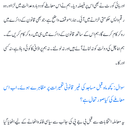
اور ہائی کورٹ نے بھی اس پر فیصلہ دیا۔ ہم نے اس معاملے کو دوبارہ عدالت میں لڑا اور وہ
رقم واپس حکومتی خزانے میں آئی۔ ہمارا موقف واضح ہے، جو بھی قانون کے دائرے میں
رہ کر کام کرے گا، ہم اس کے ساتھ قانون کے دائرے میں ہی میں رہ کر کام کریں گے۔
ہم ہماچل کی دولت کو نہ لٹانے آئے ہیں اور نہ لوٹنے۔ نہ ہم پر اڈانی کا کوئی دباؤ ہے، نہ کسی
اور کا۔
سوال: کچھ ماہ قبل مساجد کی غیر قانونی تعمیرات پر مظاہرے ہوئے۔ اب اس
معاملے کی کیا صورتحال ہے؟
یہ معاملہ انتخابات سے قبل بی جے پی کی جانب سے سیاسی فائدہ اٹھانے کے لیے اٹھایا گیا