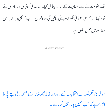
تھا۔ حکومت نے اسے حساسیت کے ساتھ ہینڈل کیا۔ مساجد کی کمیٹیوں اور اماموں نے
خود فیصلہ کیا کہ غیر قانونی تعمیرات ہٹائی جائیں گی اور انہوں نے ایسا کر بھی دیا۔ اب اس
معاملے میں مکمل سکون ہے۔
ADVERTISEMENT
سوال: کانگریس نے انتخابات کے دوران 10 گارنٹیاں دی تھیں۔ بی جے پی کا
الزام ہے کہ آپ انہیں پورا نہیں کر رہے۔