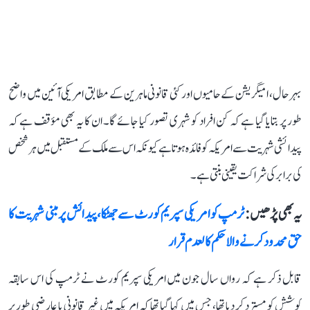
بہرحال، امیگریشن کے حامیوں اور کئی قانونی ماہرین کے مطابق امریکی آئین میں واضح
طور پر بتایا گیا ہے کہ کن افراد کو شہری تصور کیا جائے گا۔ ان کا یہ بھی مؤقف ہے کہ
پیدائشی شہریت سے امریکہ کو فائدہ ہوتا ہے کیونکہ اس سے ملک کے مستقبل میں ہر شخص
کی برابر کی شراکت یقینی بنتی ہے۔
یہ بھی پڑھیں :
ٹرمپ کو امریکی سپریم کورٹ سے جھٹکا، پیدائش پر مبنی شہریت کا
حق محدود کرنے والا حکم کالعدم قرار
قابل ذکر ہے کہ رواں سال جون میں امریکی سپریم کورٹ نے ٹرمپ کی اس سابقہ
کوشش کو مسترد کر دیا تھا، جس میں کہا گیا تھا کہ امریکہ میں غیر قانونی یا عارضی طور پر