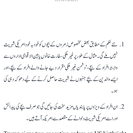
ADVERTISEMENT
نئے حکم کے مطابق بعض مخصوص زمروں کے بچوں کو خود بہ خود امریکی شہریت
نہیں ملے گی۔ مثال کے طور پر غیر ملکی سفارت خانوں یا بین الاقوامی اداروں سے
وابستہ افراد کے بچے، ’دشمن غیر ملکی‘ قرار دیے جانے والے افراد کے بچے، اور
ایسے والدین کے بچے جنہوں نے شہریت حاصل کرنے کے لیے دھوکہ دہی کی
ہو۔
ان افراد کے ویزوں پر پابندیاں مزید سخت کی جائیں گی جو صرف بچے کی پیدائش
اور اسے امریکی شہریت دلوانے کے مقصد سے امریکہ آتے ہیں۔