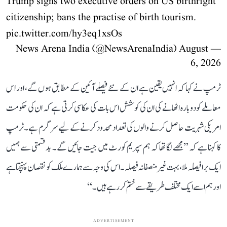
Trump signs two executive orders on US birthright
citizenship; bans the practise of birth tourism.
pic.twitter.com/hy3eq1xsOs
August
— News Arena India (@NewsArenaIndia)
6, 2026
ٹرمپ نے کہا کہ انہیں یقین ہے ان کے نئے فیصلے آئین کے مطابق ہوں گے، اور اس
معاملے کو دوبارہ اٹھانے کی ان کی کوشش اس بات کی عکاسی کرتی ہے کہ ان کی حکومت
امریکی شہریت حاصل کرنے والوں کی تعداد محدود کرنے کے لیے سرگرم ہے۔ ٹرمپ
کا کہنا ہے کہ ’’مجھے لگا تھا کہ ہم سپریم کورٹ میں جیت جائیں گے۔ بدقسمتی سے ہمیں
ایک برا فیصلہ ملا، بہت غیر منصفانہ فیصلہ۔ اس کی وجہ سے ہمارے ملک کو نقصان پہنچتا ہے
اور ہم اسے ایک مختلف طریقے سے ختم کر رہے ہیں۔‘‘
ADVERTISEMENT