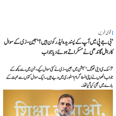
قومی خبریں
’بی جے پی میں آپ کے پسندیدہ لیڈر کون ہیں؟‘ جین-زی کے سوال
کا راہل گاندھی نے مسکراتے ہوئے دیا جواب
’آسک می اینی تھنگ‘ سیشن میں جین-زی نے کئی سوال کیے، جن میں سے کچھ کے
جواب انھوں نے اپنی انسٹاگرام اسٹوری میں دیے ہیں۔ ایک سوال کتوں سے محبت کے
بارے میں بھی کیا گیا تھا۔