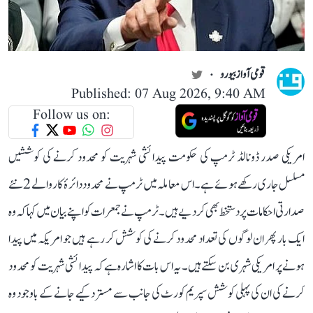
قومی آواز بیورو
Published: 07 Aug 2026, 9:40 AM
Follow us on:
امریکی صدر ڈونالڈ ٹرمپ کی حکومت پیدائشی شہریت کو محدود کرنے کی کوششیں
مسلسل جاری رکھے ہوئے ہے۔ اس معاملہ میں ٹرمپ نے محدود دائرۂ کار والے 2 نئے
صدارتی احکامات پر دستخط بھی کر دیے ہیں۔ ٹرمپ نے جمعرات کو اپنے بیان میں کہا کہ وہ
ایک بار پھر ان لوگوں کی تعداد محدود کرنے کی کوشش کر رہے ہیں جو امریکہ میں پیدا
ہونے پر امریکی شہری بن سکتے ہیں۔ یہ اس بات کا اشارہ ہے کہ پیدائشی شہریت کو محدود
کرنے کی ان کی پہلی کوشش سپریم کورٹ کی جانب سے مسترد کیے جانے کے باوجود وہ