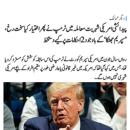
دیگر ممالک
پیدائشی امریکی شہریت معاملہ میں ٹرمپ نے پھر اختیار کیا سخت رخ،
’سپریم جھٹکا‘ کے باوجود 2 احکامات پر کیے دستخط
رواں سال جون میں امریکی سپریم کورٹ نے ٹرمپ کی اس سابقہ کوشش کو مسترد کر دیا
تھا، جس میں کہا گیا تھا کہ امریکہ میں غیر قانونی یا عارضی طور پر مقیم افراد کے بچے امریکی
شہری نہیں ہوں گے۔