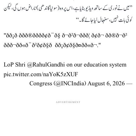
’’میں نے نوری کے ساتھ ویڈیو بنایا ہے، اس پر وہ (سونیا گاندھی) ناراض ہوں گی، لیکن
کوئی بات نہیں، سنبھال لیا جائے گا۔‘‘
"ðð¡ð ððð®ððð­ð¢ð¨ð§ ð¬ð²ð¬ð­ðð¦ ð¢ð¬ ðð®ð¬ð²
ððð¬ð­ð«ð¨ð²ð¢ð§ð ð­ð¡ð¢ð§ð¤ðð«ð¬."
LoP Shri
@RahulGandhi
on our education system
pic.twitter.com/naYoK5zXUF
August 6, 2026
— Congress (@INCIndia)
ADVERTISEMENT