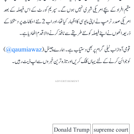
مقیم افراد کے بچے امریکی شہری نہیں ہوں گے۔ سپریم کورٹ کے اس فیصلہ کے بعد
امریکی صدر ٹرمپ نے اپنی مایوسی کا اظہار کیا تھا، اور اب 2 نئے احکامات پر دستخط کے
ذریعہ انھوں نے اپنے فیصلہ کو نئے طریقے سے نافذ کرنے والا قدم اٹھا دیا ہے۔
قومی آواز اب ٹیلی گرام پر بھی دستیاب ہے۔ ہمارے چینل (
qaumiawaz@
)
کو جوائن کرنے کے لئے یہاں کلک کریں اور تازہ ترین خبروں سے اپ ڈیٹ رہیں۔
ADVERTISEMENT
Donald Trump
supreme court