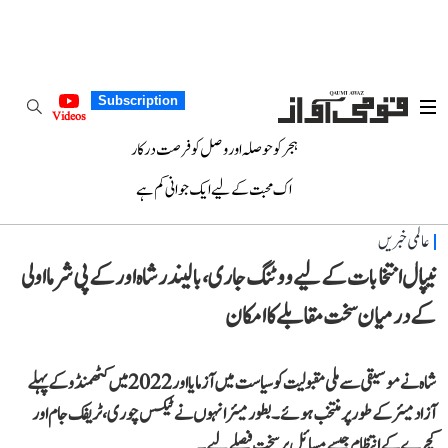
Subscription
Videos
ہجر کو حوصلہ اور وصل کو فرصت درکار
اک محبت کے لیے ایک جوانی کم ہے
عالمی خبریں
نیپال انتخابات کے لیے ووٹنگ جاری، بالیندر شاہ اور کے پی شرما اولی
کے درمیان سخت مقابلے کا امکان
شاہ نے موسیقی سے ملی مقبولیت کو سیاست میں آزمایا اور 2022 میں کٹھمنڈو کے پہلے
آزاد میئر کے طور پر منتخب ہوئے۔ بطور میئر انہوں نے ٹیکس چوری، ٹریفک جام اور
کچرے کے انتظام جیسے مسائل پر سخت فیصلے لیے۔