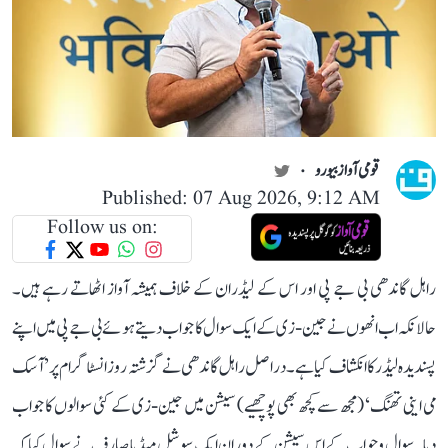
قومی آواز بیورو
Published: 07 Aug 2026, 9:12 AM
Follow us on:
راہل گاندھی بی جے پی اور اس کے لیڈران کے خلاف ہمیشہ آواز اٹھاتے رہے ہیں۔
حالانکہ اب انھوں نے جین-زی کے ایک سوال کا جواب دیتے ہوئے بی جے پی میں اپنے
پسندیدہ لیڈر کا انکشاف کیا ہے۔ دراصل راہل گاندھی نے گزشتہ روز انسٹاگرام پر ’آسک
می اینی تھنگ‘ (مجھ سے کچھ بھی پوچھیے) سیشن میں جین-زی کے کئی سوالوں کا جواب
دیا۔ سوال و جواب کے اس سیشن کے دوران ایک سوشل میڈیا صارف نے سوال کیا کہ