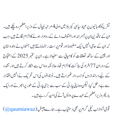
تقریباً 6 دہائیوں پر محیط سیاسی کیریئر میں اولی 4 مرتبہ نیپال کے وزیر اعظم رہ چکے ہیں۔
ان کے ناقدین ان پر آمرانہ اور اختلاف رائے کے روادار ہونے کا الزام لگاتے ہیں، جب
کہ ان کے حامی انہیں ایک مضبوط اور قوم پرست رہنما مانتے ہیں جنہوں نے ہندوستان
اور چین کے ساتھ تعلقات کو کامیابی سے سنبھالا ہے۔ ان پر ستمبر 2025 کے احتجاج
کے دوران 77 افراد کی ہلاکت کا الزام تھا، حالانکہ وہ اس سے انکار کرتے ہیں اور تشدد
کے لیے دراندازوں کو ذمہ دار ٹھہراتے ہیں۔ نوجوانوں کی اس تحریک نے انہیں اقتدار
سے بے دخل کیا، لیکن وہ اپنی پارٹی کے سب سے بڑی پارٹی کے طور پر ابھرنے اور ایک
بار پھر وزیر اعظم کے عہدے پر واپس آنے کی امید کر رہے ہیں۔
قومی آواز اب ٹیلی گرام پر بھی دستیاب ہے۔ ہمارے چینل (
qaumiawaz@
)