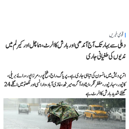
قومی خبریں
دہلی سے بہار تک آج آندھی اور بارش کا الرٹ، ہماچل اور کیرلم میں
ندیوں کی طغیانی جاری
اتر پردیش میں مانسون کی تباہی جاری ہے۔ پریاگ راج، فتح پور، مرزا پور، رائے بریلی،
کانپور، سہارنپور، مظفر نگر، ایٹاوا، آگرہ، میرٹھ، غازی آباد، وارانسی اور لکھنؤ میں اگلے 24
گھنٹے شدید بارش کا الرٹ ہے