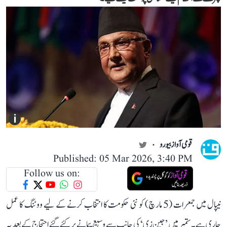
i
قومی آواز بیورو
Published: 05 Mar 2026, 3:40 PM
Follow us on:
نیپال میں جمعرات (5 مارچ) کو نئی حکومت کا انتخاب کرنے کے لیے ووٹنگ کا عمل
جاری ہے۔ ستمبر میں ’جین زی‘ کی جانب سے وسیع پیمانے پر کئے گئے احتجاج کے بعد یہ