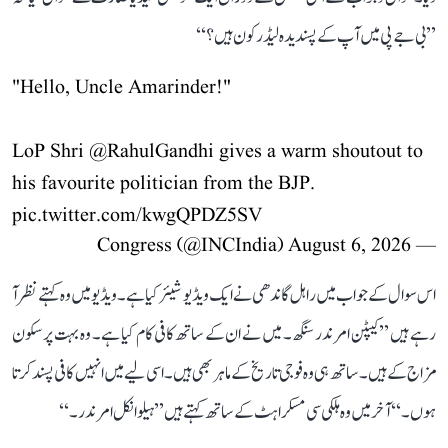
’’بی جے پی میں آپ کے پسندیدہ لیڈر کون ہیں؟‘‘
"Hello, Uncle Amarinder!"
LoP Shri
@RahulGandhi
gives a warm shoutout to
his favourite politician from the BJP.
pic.twitter.com/kwgQPDZ5SV
August 6, 2026
— Congress (@INCIndia)
اس سوال کے جواب میں راہل گاندھی نے ایک ویڈیو شیئر کیا ہے۔ ویڈیو میں وہ کہتے نظر آ
رہے ہیں ’’کیپٹن امرندر سنگھ۔ میں نے ان کے ساتھ کافی کام کیا ہے۔ وہ بہت پرسکون
مزاج کے ہیں۔ ساتھ ہی وہ فوجی تاریخ کے ماہر بھی ہیں۔ اسی لیے میں انہیں کافی پسند کرتا
ہوں۔‘‘ آخر میں وہ ہلکی سی مسکراہٹ کے ساتھ کہتے ہیں ’’ہیلو انکل امرندر۔‘‘