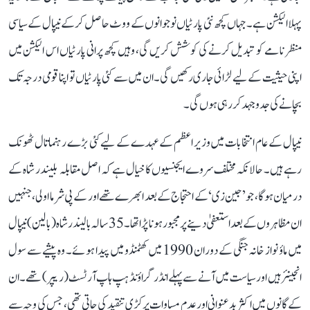
پہلا الیکشن ہے۔ جہاں کچھ نئی پارٹیاں نوجوانوں کے ووٹ حاصل کرکے نیپال کے سیاسی
منظر نامے کو تبدیل کرنے کی کوشش کریں گی، وہیں کچھ پرانی پارٹیاں اس الیکشن میں
اپنی حیثیت کے لیے لڑائی جاری رکھیں گی۔ ان میں سے کئی پارٹیاں تو اپنا قومی درجہ تک
بچانے کی جدوجہد کررہی ہوں گی۔
نیپال کے عام انتخابات میں وزیر اعظم کے عہدے کے لیے کئی بڑے رہنما تال ٹھونک
رہے ہیں۔ حالانکہ مختلف سروے ایجنسیوں کا خیال ہے کہ اصل مقابلہ بلیندر شاہ کے
درمیان ہوگا، جو’جین زی‘ کے احتجاج کے بعد ابھرے تھے اور کے پی شرما اولی، جنہیں
ان مظاہروں کے بعد استعفیٰ دینے پر مجبور ہونا پڑا تھا۔ 35 سالہ بالیندر شاہ (بالین) نیپال
میں ماؤ نواز خانہ جنگی کے دوران 1990 میں کھٹمنڈو میں پیدا ہوئے۔ وہ پیشے سے سول
انجینئر ہیں اور سیاست میں آنے سے پہلے انڈر گراؤنڈ ہپ ہاپ آرٹسٹ (ریپر) تھے۔ ان
کے گانوں میں اکثر بدعنوانی اور عدم مساوات پر کڑی تنقید کی جاتی تھی، جس کی وجہ سے