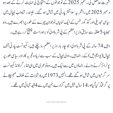
شہرت حاصل کی۔ ستمبر 2025 کے نوجوانوں کے احتجاج کی حمایت کرنے کے بعد وہ
دسمبر 2025 میں راشٹریہ سواتنتر پارٹی میں شامل ہو گئے۔ بلیندر شاہ اب نیپال میں
سیاسی تبدیلی اور گڈ گورننس کے ایک نمایاں نوجوان چہرے کے طور پر ابھرے ہیں۔ وہ
جھاپا-5 حلقہ سے سابق وزیر اعظم کے پی شرما اولی کو براہ راست چیلنج کر رہے ہیں۔
وہیں 74سالہ کے پی شرما اولی، جو چار بار وزیر اعظم رہ چکے ہیں، کمیونسٹ پارٹی آف
نیپال (یو ایم ایل) کے رہنما ہیں۔ اولی نیپال کے سب سے زیادہ تجربہ کار اور سیاسی طور پر
پولرائز کرنے والے رہنماؤں میں سے ایک ہیں۔ وہ نوعمری میں ہی انڈرگراؤنڈ کمیونسٹ
سرگرمیوں میں شامل ہو گئے تھے۔ انہیں 1973 میں بادشاہت کے خلاف مہم چلانے
پر گرفتار کیا گیا اور 14 سال جیل میں گزارے جن میں سے 4 قید تنہائی میں تھے۔
ADVERTISEMENT