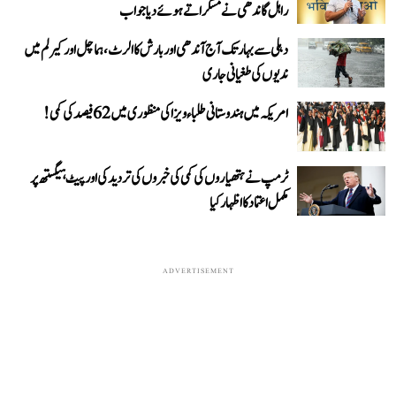
راہل گاندھی نے مسکراتے ہوئے دیا جواب
دہلی سے بہار تک آج آندھی اور بارش کا الرٹ، ہماچل اور کیرلم میں
ندیوں کی طغیانی جاری
امریکہ میں ہندوستانی طلباء ویزا کی منظوری میں 62 فیصد کی کمی!
ٹرمپ نے ہتھیاروں کی کمی کی خبروں کی تردید کی اور پیٹ ہیگستھ پر
مکمل اعتماد کا اظہار کیا
ADVERTISEMENT