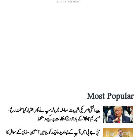
ADVERTISEMENT
Most Popular
پیدائشی امریکی شہریت معاملہ میں ٹرمپ نے پھر اختیار کیا سخت رخ،
’سپریم جھٹکا‘ کے باوجود 2 احکامات پر کیے دستخط
’بی جے پی میں آپ کے پسندیدہ لیڈر کون ہیں؟‘ جین-زی کے سوال کا