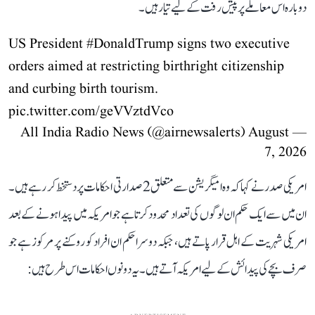
دوبارہ اس معاملے پر پیش رفت کے لیے تیار ہیں۔
US President
#DonaldTrump
signs two executive
orders aimed at restricting birthright citizenship
and curbing birth tourism.
pic.twitter.com/geVVztdVco
August
— All India Radio News (@airnewsalerts)
7, 2026
امریکی صدر نے کہا کہ وہ امیگریشن سے متعلق 2 صدارتی احکامات پر دستخط کر رہے ہیں۔
ان میں سے ایک حکم ان لوگوں کی تعداد محدود کرتا ہے جو امریکہ میں پیدا ہونے کے بعد
امریکی شہریت کے اہل قرار پاتے ہیں، جبکہ دوسرا حکم ان افراد کو روکنے پر مرکوز ہے جو
صرف بچے کی پیدائش کے لیے امریکہ آتے ہیں۔ یہ دونوں احکامات اس طرح ہیں: