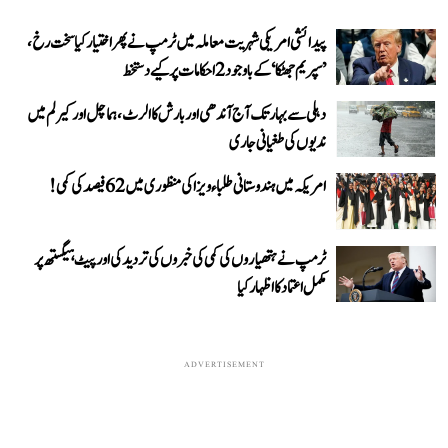
پیدائشی امریکی شہریت معاملہ میں ٹرمپ نے پھر اختیار کیا سخت رخ،
’سپریم جھٹکا‘ کے باوجود 2 احکامات پر کیے دستخط
دہلی سے بہار تک آج آندھی اور بارش کا الرٹ، ہماچل اور کیرلم میں
ندیوں کی طغیانی جاری
امریکہ میں ہندوستانی طلباء ویزا کی منظوری میں 62 فیصد کی کمی!
ٹرمپ نے ہتھیاروں کی کمی کی خبروں کی تردید کی اور پیٹ ہیگستھ پر
مکمل اعتماد کا اظہار کیا
ADVERTISEMENT