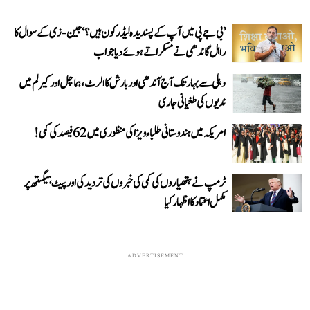
’بی جے پی میں آپ کے پسندیدہ لیڈر کون ہیں؟‘ جین-زی کے سوال کا
راہل گاندھی نے مسکراتے ہوئے دیا جواب
دہلی سے بہار تک آج آندھی اور بارش کا الرٹ، ہماچل اور کیرلم میں
ندیوں کی طغیانی جاری
امریکہ میں ہندوستانی طلباء ویزا کی منظوری میں 62 فیصد کی کمی!
ٹرمپ نے ہتھیاروں کی کمی کی خبروں کی تردید کی اور پیٹ ہیگستھ پر
مکمل اعتماد کا اظہار کیا
ADVERTISEMENT