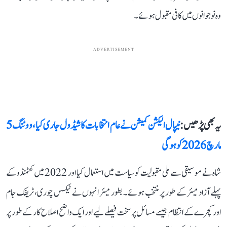
وہ نوجوانوں میں کافی مقبول ہوئے۔
ADVERTISEMENT
یہ بھی پڑھیں :
نیپال الیکشن کمیشن نے عام انتخابات کا شیڈول جاری کیا، ووٹنگ 5
مارچ 2026 کو ہوگی
شاہ نے موسیقی سے ملی مقبولیت کو سیاست میں استعمال کیا اور 2022 میں کھٹمنڈو کے
پہلے آزاد میئر کے طور پر منتخب ہوئے۔ بطور میئر انہوں نے ٹیکس چوری، ٹریفک جام
اور کچرے کے انتظام جیسے مسائل پر سخت فیصلے لیے اور ایک واضح اصلاح کار کے طور پر