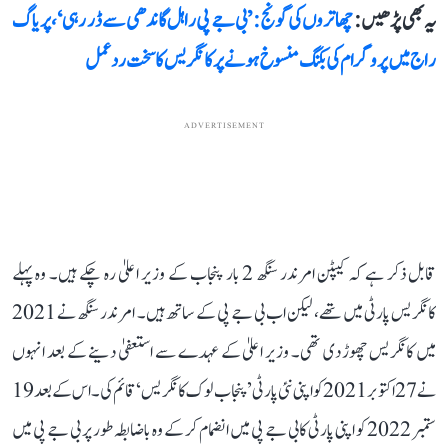
یہ بھی پڑھیں :
چھاتروں کی گونج: ’بی جے پی راہل گاندھی سے ڈر رہی‘، پریاگ
راج میں پروگرام کی بکنگ منسوخ ہونے پر کانگریس کا سخت ردعمل
ADVERTISEMENT
قابل ذکر ہے کہ کیپٹن امرندر سنگھ 2 بار پنجاب کے وزیر اعلیٰ رہ چکے ہیں۔ وہ پہلے
کانگریس پارٹی میں تھے، لیکن اب بی جے پی کے ساتھ ہیں۔ امرندر سنگھ نے 2021
میں کانگریس چھوڑ دی تھی۔ وزیر اعلیٰ کے عہدے سے استعفیٰ دینے کے بعد انہوں
نے 27 اکتوبر 2021 کو اپنی نئی پارٹی ’پنجاب لوک کانگریس‘ قائم کی۔ اس کے بعد 19
ستمبر 2022 کو اپنی پارٹی کا بی جے پی میں انضمام کر کے وہ باضابطہ طور پر بی جے پی میں