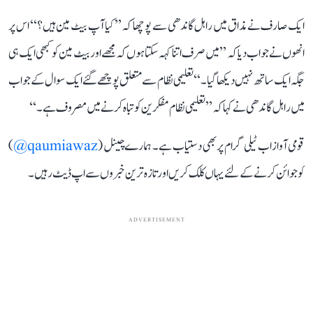
ایک صارف نے مذاق میں راہل گاندھی سے پوچھا کہ ’’کیا آپ بیٹ مین ہیں؟‘‘ اس پر
انھوں نے جواب دیا کہ ’’میں صرف اتنا کہہ سکتا ہوں کہ مجھے اور بیٹ مین کو کبھی ایک ہی
جگہ ایک ساتھ نہیں دیکھا گیا۔‘‘ تعلیمی نظام سے متعلق پوچھے گئے ایک سوال کے جواب
میں راہل گاندھی نے کہا کہ ’’تعلیمی نظام مفکرین کو تباہ کرنے میں مصروف ہے۔‘‘
قومی آواز اب ٹیلی گرام پر بھی دستیاب ہے۔ ہمارے چینل (
qaumiawaz@
)
کو جوائن کرنے کے لئے یہاں کلک کریں اور تازہ ترین خبروں سے اپ ڈیٹ رہیں۔
ADVERTISEMENT