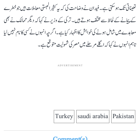
تعیناتی تک ہوسکتی ہے۔ فیدان نے وضاحت کی کہ یہ کثیر الجہتی معاملات ہیں جو خطرے
کے پیمانے کے لحاظ سے مختلف ہوتے ہیں۔ ترکی کے وزیر نے کہا کہ دیگر ممالک نے بھی
معاہدے میں شامل ہونے کی خواہش کا اظہار کیا ہے۔ اگرچہ انہوں نے کسی کا نام نہیں لیا
تاہم انہوں نے کہا کہ اگلے مرحلے میں مصر کی شمولیت متوقع ہے۔
ADVERTISEMENT
Turkey
saudi arabia
Pakistan
Comment(s)