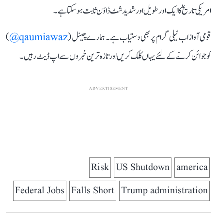
امریکی تاریخ کا ایک اور طویل اور شدید شٹ ڈاؤن ثابت ہو سکتا ہے۔
قومی آواز اب ٹیلی گرام پر بھی دستیاب ہے۔ ہمارے چینل (
qaumiawaz@
)
کو جوائن کرنے کے لئے یہاں کلک کریں اور تازہ ترین خبروں سے اپ ڈیٹ رہیں۔
ADVERTISEMENT
Risk
US Shutdown
america
Federal Jobs
Falls Short
Trump administration