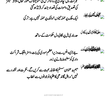
گجرات میں ’چاندی پورہ‘ وائرس کی تشویشناک صورتحال، 39 کیسز
کی تصدیق، اموات کی تعداد بڑھ کر 23 ہوگئی
ایک ملک پر حملہ تینوں ممالک پر حملہ نہیں ہے: ترکی
حد بندی بل پر اکالی دل حکومت کے ساتھ
جے ڈی وینس سے وزیر اعظم مودی کی بات، اسٹریٹجک شراکت
داری کو مضبوط بنانے پر زور
’ہم بدعنوان سسٹم کا مقابلہ محبت سے کریں گے، نفرت اور تشدد سے
نہیں‘، راہل گاندھی کا طلبا و نوجوانوں سے خطاب
ADVERTISEMENT