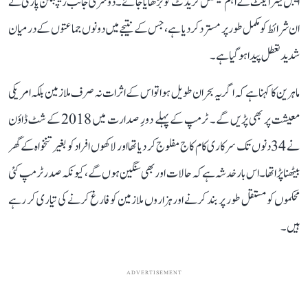
ایبل کیئر ایکٹ کے اہم ٹیکس کریڈٹ کو بڑھایا جائے۔ دوسری جانب ریپبلکن پارٹی نے
ان شرائط کو مکمل طور پر مسترد کر دیا ہے، جس کے نتیجے میں دونوں جماعتوں کے درمیان
شدید تعطل پیدا ہو گیا ہے۔
ماہرین کا کہنا ہے کہ اگر یہ بحران طویل ہوا تو اس کے اثرات نہ صرف ملازمین بلکہ امریکی
معیشت پر بھی پڑیں گے۔ ٹرمپ کے پہلے دورِ صدارت میں 2018 کے شٹ ڈاؤن
نے 34 دنوں تک سرکاری کام کاج مفلوج کر دیا تھا اور لاکھوں افراد کو بغیر تنخواہ کے گھر
بیٹھنا پڑا تھا۔ اس بار خدشہ ہے کہ حالات اور بھی سنگین ہوں گے، کیونکہ صدر ٹرمپ کئی
محکموں کو مستقل طور پر بند کرنے اور ہزاروں ملازمین کو فارغ کرنے کی تیاری کر رہے
ہیں۔
ADVERTISEMENT