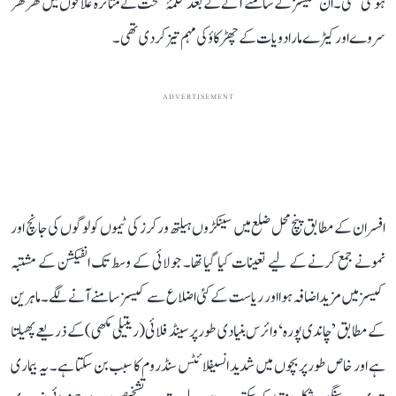
ہو گئی تھی۔ ان کیسز کے سامنے آنے کے بعد محکمۂ صحت نے متاثرہ علاقوں میں گھر گھر
سروے اور کیڑے مار ادویات کے چھڑکاؤ کی مہم تیز کر دی تھی۔
ADVERTISEMENT
افسران کے مطابق پنچ محل ضلع میں سینکڑوں ہیلتھ ورکرز کی ٹیموں کو لوگوں کی جانچ اور
نمونے جمع کرنے کے لیے تعینات کیا گیا تھا۔ جولائی کے وسط تک انفیکشن کے مشتبہ
کیسز میں مزید اضافہ ہوا اور ریاست کے کئی اضلاع سے کیسز سامنے آنے لگے۔ ماہرین
کے مطابق ’چاندی پورہ‘ وائرس بنیادی طور پر سینڈ فلائی (ریتیلی مکھی) کے ذریعے پھیلتا
ہے اور خاص طور پر بچوں میں شدید انسیفلائٹس سنڈروم کا سبب بن سکتا ہے۔ یہ بیماری