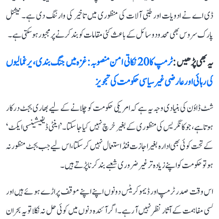
ڈی اے نے ادویات اور طبی آلات کی منظوری میں تاخیر کی وارننگ دی ہے۔ نیشنل
پارک سروس بھی محدود وسائل کے باعث کئی مقامات کو بند کرنے پر مجبور ہو سکتی ہے۔
یہ بھی پڑھیں :
ٹرمپ کا 20 نکاتی امن منصوبہ: غزہ میں جنگ بندی، یرغمالیوں
کی رہائی اور عارضی غیر سیاسی حکومت کی تجویز
شٹ ڈاؤن کی بنیادی وجہ یہ ہے کہ امریکی حکومت کو چلانے کے لیے بھاری بجٹ درکار
ہوتا ہے، جو کانگریس کی منظوری کے بغیر خرچ نہیں کیا جا سکتا۔ ’اینٹی ڈیفیشینسی ایکٹ‘
کے تحت کوئی بھی ادارہ بغیر اجازت فنڈ استعمال نہیں کر سکتا، اس لیے جب بجٹ منظور نہ
ہو تو حکومت کو اپنے زیادہ تر غیر ضروری شعبے بند کرنا پڑتے ہیں۔
اس وقت صدر ٹرمپ اور ڈیموکریٹس دونوں اپنے اپنے موقف پر اڑے ہوئے ہیں اور
کسی مفاہمت کے آثار نظر نہیں آ رہے۔ اگر آئندہ دنوں میں کوئی حل نہ نکلا تو یہ بحران