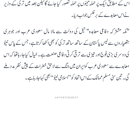
اس کے مطابق ایک پر حملہ تینوں پر حملہ تصور کیا جائے گا لیکن بعد میں ترکی کے وزیر
نےاس معاہدے کے برعکس جواب دیا۔
"مکہ مشترکہ دفاعی معاہدہ" تیل کی دولت سے مالا مال سعودی عرب اور جوہری
ہتھیاروں سے لیس پاکستان کے ساتھ ساتھ ترکی کو بھی اکٹھا کرتا ہے، جس کے پاس نیٹو
کی دوسری بڑی فوج اور تیزی سے ترقی کرتی دفاعی صنعت ہے۔ خیال کیا جا رہا تھا کہ اس
معاہدے سے سعودی عرب کو ایران میں جنگ سے لاحق خطرات کے پیش نظر مدد ملے
گی۔ تین سنی مسلم ممالک کے اس اتحاد کو ’’اسلامی نیٹو‘‘ بھی کہا جا رہا ہے۔
ADVERTISEMENT