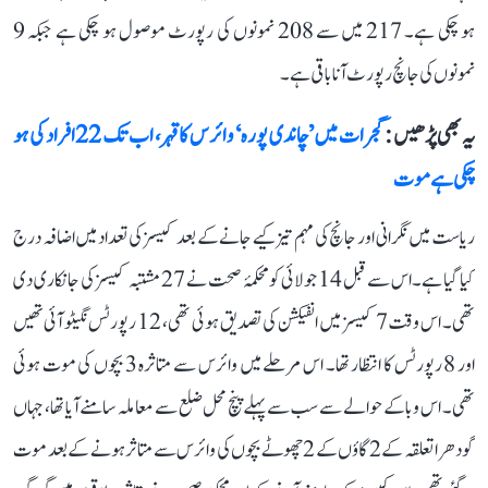
ہو چکی ہے۔ 217 میں سے 208 نمونوں کی رپورٹ موصول ہو چکی ہے جبکہ 9
نمونوں کی جانچ رپورٹ آنا باقی ہے۔
یہ بھی پڑھیں :
گجرات میں ’چاندی پورہ‘ وائرس کا قہر، اب تک 22 افراد کی ہو
چکی ہے موت
ریاست میں نگرانی اور جانچ کی مہم تیز کیے جانے کے بعد کیسز کی تعداد میں اضافہ درج
کیا گیا ہے۔ اس سے قبل 14 جولائی کو محکمۂ صحت نے 27 مشتبہ کیسز کی جانکاری دی
تھی۔ اس وقت 7 کیسز میں انفیکشن کی تصدیق ہوئی تھی، 12 رپورٹس نگیٹو آئی تھیں
اور 8 رپورٹس کا انتظار تھا۔ اس مرحلے میں وائرس سے متاثرہ 3 بچوں کی موت ہوئی
تھی۔ اس وبا کے حوالے سے سب سے پہلے پنچ محل ضلع سے معاملہ سامنے آیا تھا، جہاں
گودھرا تعلقہ کے 2 گاؤں کے 2 چھوٹے بچوں کی وائرس سے متاثر ہونے کے بعد موت