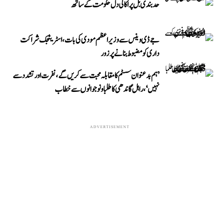
حد بندی بل پر اکالی دل حکومت کے ساتھ
جے ڈی وینس سے وزیر اعظم مودی کی بات، اسٹریٹجک شراکت
داری کو مضبوط بنانے پر زور
’ہم بدعنوان سسٹم کا مقابلہ محبت سے کریں گے، نفرت اور تشدد سے
نہیں‘، راہل گاندھی کا طلبا و نوجوانوں سے خطاب
ADVERTISEMENT