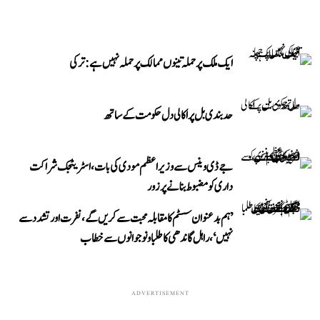
ایک ملک پر حملہ تینوں ممالک پر حملہ نہیں ہے: ترکی
حد بندی بل پر اکالی دل حکومت کے ساتھ
جے ڈی وینس سے وزیر اعظم مودی کی بات، اسٹریٹجک شراکت
داری کو مضبوط بنانے پر زور
’ہم بدعنوان سسٹم کا مقابلہ محبت سے کریں گے، نفرت اور تشدد سے
نہیں‘، راہل گاندھی کا طلبا و نوجوانوں سے خطاب
ADVERTISEMENT