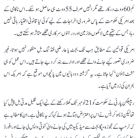
کم 60 ووٹ درکار تھے مگر انہیں صرف 55 ووٹ ہی حاصل ہو سکے۔ اس ناکامی کے
بعد امریکی حکومت کے پاس ضروری اخراجات کے لیے کوئی نیا قانونی اختیار باقی نہیں
رہا، جس کے نتیجے میں لاکھوں ملازمین اور درجنوں سرکاری محکمے متاثر ہو سکتے ہیں۔
امریکی قوانین کے مطابق جب تک بجٹ یا عارضی فنڈنگ بل منظور نہیں ہوتا، غیر
ضروری تصور کیے جانے والے محکمے اور ادارے بند کر دیے جاتے ہیں۔ اس عمل کو ہی
’شٹ ڈاؤن‘ کہا جاتا ہے۔ یہ گزشتہ دو دہائیوں میں پانچواں موقع ہے کہ امریکہ اس
بحران کی زد میں آیا ہے۔
ریپبلکن پارٹی نے حکومت کو 21 نومبر تک کھلا رکھنے کے لیے ایک قلیل مدتی بل پیش کیا
تھا لیکن ڈیموکریٹس نے اس پر اعتراض جتاتے ہوئے کہا کہ یہ ناکافی ہے۔ ان کا مطالبہ ہے
کہ ٹرمپ کے مجوزہ میگا بجٹ سے میڈیکیڈ میں کی جانے والی کٹوتی واپس لی جائے اور افورڈ