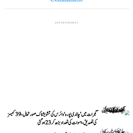
ADVERTISEMENT
گجرات میں ’چاندی پورہ‘ وائرس کی تشویشناک صورتحال، 39 کیسز
کی تصدیق، اموات کی تعداد بڑھ کر 23 ہوگئی