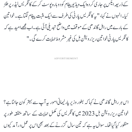
کے ذریعہ ایکس پر جاری کردہ ایک ویڈیو پیغام کو دوبارہ پوسٹ کرکے کانگریس لیڈر پر طنز
کیا۔ انہوں نے کہا، "یہ کانگریس پارٹی کی طرف سے ایک مثبت پیغام لگتا ہے۔ خواتین
کے بارے میں راہل گاندھی کے موقف میں واضح تبدیلی آئی ہے۔ اب مجھے امید ہے کہ
کانگریس پارٹی خواتین ریزرویشن بل کی غیر مشروط حمایت کرے گی۔"
ADVERTISEMENT
اس ہر راہل گاندھی نے کہا کہ بطور وزیر پارلیمانی امور یہ آپ سے بہتر کون جانتا ہے؟
خواتین ریزرویشن بل 2023 میں کانگریس کی مکمل حمایت کے ساتھ متفقہ طور پر
منظور کیا گیا تھا۔ سوال یہ ہے کہ تین سال گزرنے کے بعد بھی اس پر عمل درآمد کیوں