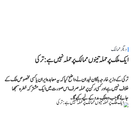
دیگر ممالک
ایک ملک پر حملہ تینوں ممالک پر حملہ نہیں ہے: ترکی
ترکی کے وزیر خارجہ ہاکان فیدان نے واضح کیا کہ یہ معاہدہ ایران یا کسی مخصوص ملک کے
خلاف نہیں ہے اور کسی رکن پر حملہ صرف اس صورت میں ایک مشترکہ خطرہ سمجھا
جائے گا جب وہ ملک مدد کے لیے کہے گا۔