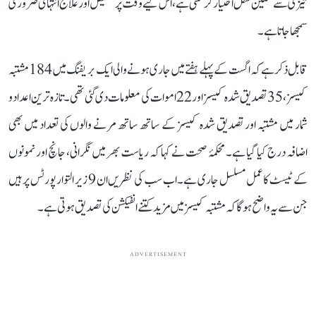
تیزی سے سنگین شکل اختیار کر سکتی ہے، اس لیے وقت پر تشخیص اور علاج انتہائی ضروری
سمجھا جاتا ہے۔
قابل ذکر ہے کہ اگست کے پہلے ہفتے میں جاری ہونے والی ایک بریفنگ میں 184 مشتبہ
کیسز، 35 تصدیق شدہ کیسز اور 22 اموات کی معلومات دی گئی تھی۔ تازہ ترین اعداد و
شمار میں مشتبہ اور تصدیق شدہ کیسز کے ساتھ ساتھ مرنے والوں کی تعداد میں بھی
اضافہ درج کیا گیا ہے۔ محکمۂ صحت نے کہا کہ ریاست بھر میں نگرانی، جانچ اور نمونوں
کے ٹیسٹ کا عمل مسلسل جاری ہے۔ اب سب کی نظریں ان 9 زیر التوا رپورٹس پر ہیں
جن سے یہ واضح ہوگا کہ مشتبہ کیسز میں مزید کتنے انفیکشن کی تصدیق ہوتی ہے۔
ADVERTISEMENT