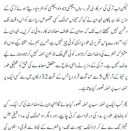
لیکن اب ترکی کی سرکاری خبر رساں ایجنسی انادولو ایجنسی کو انٹرویو دیتے ہوئے ترکی کے
وزیر خارجہ ہاکان فیدان نے کہا کہ تینوں ممالک کسی مخصوص ریاست کو اس وقت تک
دشمن نہیں سمجھتے جب تک کہ وہ ان کے خلاف معاندانہ کارروائی نہ کریں۔ فیدان نے
کہا، "ہمارے پاس تحریری طور پر ایسی کوئی چیز نہیں ہے جس پر ہم نے دستخط کیے ہوں جو
مشترکہ خطرے کی وضاحت کرتا ہو۔ کوئی بھی ملک جو ہم پر حملہ نہیں کرتا وہ ہمارے لیے
ہدف نہیں ہے۔ ترکی کے وزیر نے باہمی دفاع سے متعلق معاہدے کی شق کو تکنیکی طور
پر نیٹو کے آرٹیکل 5 سے مماثلت قرار دیا جس کے تحت 32 ارکان میں سے کسی ایک پر
حملہ سب پر حملہ تصور کیا جاتا ہے۔
پھر کب ایک پر حملہ سب پر حملہ تصور کیا جائے گا؟ فیدان نے وضاحت کی کہ ایک رکن
کو باضابطہ طور پر مدد کی درخواست کرنی چاہیے، اور دیگر دو ممالک کی مدد انٹیلی جنس
شیئرنگ سے لے کر لاجسٹک سپورٹ تک، یا خطرے کے لحاظ سے فوجی دستوں کی