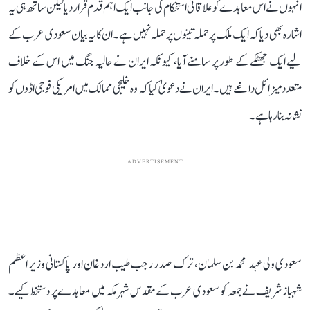
انہوں نے اس معاہدے کو علاقائی استحکام کی جانب ایک اہم قدم قرار دیا لیکن ساتھ ہی یہ
اشارہ بھی دیا کہ ایک ملک پر حملہ تینوں پر حملہ نہیں ہے۔ ان کا یہ بیان سعودی عرب کے
لیے ایک جھٹکے کے طور پر سامنے آیا، کیونکہ ایران نے حالیہ جنگ میں اس کے خلاف
متعدد میزائل داغے ہیں۔ ایران نے دعویٰ کیا کہ وہ خلیجی ممالک میں امریکی فوجی اڈوں کو
نشانہ بنا رہا ہے۔
ADVERTISEMENT
سعودی ولی عہد محمد بن سلمان، ترک صدر رجب طیب اردغان اور پاکستانی وزیر اعظم
شہباز شریف نے جمعہ کو سعودی عرب کے مقدس شہر مکہ میں معاہدے پر دستخط کیے۔