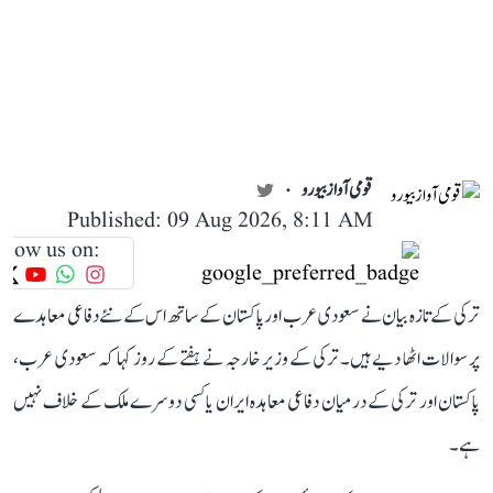
قومی آواز بیورو
Published: 09 Aug 2026, 8:11 AM
llow us on:
ترکی کے تازہ بیان نے سعودی عرب اور پاکستان کے ساتھ اس کے نئے دفاعی معاہدے
پر سوالات اٹھا دیے ہیں۔ ترکی کے وزیر خارجہ نے ہفتے کے روز کہا کہ سعودی عرب،
پاکستان اور ترکی کے درمیان دفاعی معاہدہ ایران یا کسی دوسرے ملک کے خلاف نہیں
ہے۔