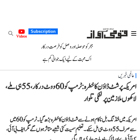
Subscription
Videos
ہجر کو حوصلہ اور وصل کو فرصت درکار
اک محبت کے لیے ایک جوانی کم ہے
عالمی خبریں
امریکہ پر شٹ ڈاؤن کا خطرہ: ٹرمپ کو 60 ووٹ درکار، 55 ہی ملے،
لاکھوں ملازمین پر لٹکی تلوار
امریکہ میں فنڈنگ بل ناکام ہونے سے شٹ ڈاؤن کا خطرہ بڑھ گیا۔ ٹرمپ کو 60 میں
سے صرف 55 ووٹ ہی مل سکے۔ تعلیم سمیت کئی شعبے متاثر ہوں گے مگر ایف بی آئی،
سی آئی اے اور ڈاک خدمات جاری رہیں گی