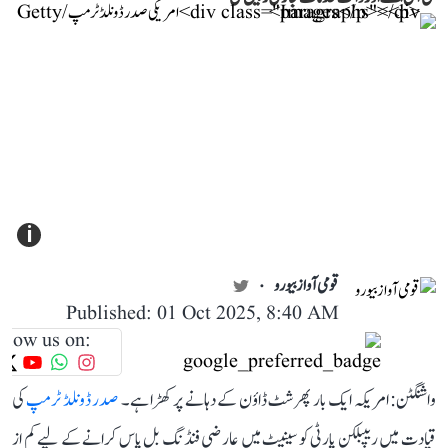
i
قومی آواز بیورو
Published: 01 Oct 2025, 8:40 AM
llow us on:
واشنگٹن: امریکہ ایک بار پھر شٹ ڈاؤن کے دہانے پر کھڑا ہے۔
صدر ڈونلڈ ٹرمپ
کی
قیادت میں ریپبلکن پارٹی کو سینیٹ میں عارضی فنڈنگ بل پاس کرانے کے لیے کم از