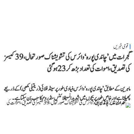
قومی خبریں
گجرات میں ’چاندی پورہ‘ وائرس کی تشویشناک صورتحال، 39 کیسز
کی تصدیق، اموات کی تعداد بڑھ کر 23 ہوگئی
ماہرین کے مطابق ’چاندی پورہ‘ وائرس بنیادی طور پر سینڈ فلائی (ریتیلی مکھی) کے ذریعے
پھیلتا ہے اور خاص طور پر بچوں میں شدید انسیفلائٹس سنڈروم کا سبب بن سکتا ہے۔