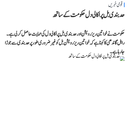
قومی خبریں
حد بندی بل پر اکالی دل حکومت کے ساتھ
حکومت نے خواتین ریزرویشن اور حد بندی بل پر اکالی دل کی حمایت حاصل کر لی ہے۔
راہل گاندھی کا کہنا ہے کہ خواتین ریزرویشن بل کو غیر ضروری طور پر حد بندی سے جوڑا
جا رہا ہے۔