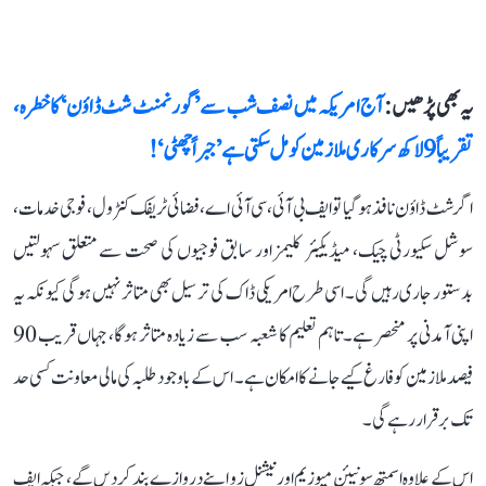
یہ بھی پڑھیں :
آج امریکہ میں نصف شب سے ’گورنمنٹ شٹ ڈاؤن‘ کا خطرہ،
تقریباً 9 لاکھ سرکاری ملازمین کو مل سکتی ہے ’جبراً چھٹی‘!
اگر شٹ ڈاؤن نافذ ہو گیا تو ایف بی آئی، سی آئی اے، فضائی ٹریفک کنٹرول، فوجی خدمات،
سوشل سکیورٹی چیک، میڈیکیئر کلیمز اور سابق فوجیوں کی صحت سے متعلق سہولتیں
بدستور جاری رہیں گی۔ اسی طرح امریکی ڈاک کی ترسیل بھی متاثر نہیں ہوگی کیونکہ یہ
اپنی آمدنی پر منحصر ہے۔ تاہم تعلیم کا شعبہ سب سے زیادہ متاثر ہوگا، جہاں قریب 90
فیصد ملازمین کو فارغ کیے جانے کا امکان ہے۔ اس کے باوجود طلبہ کی مالی معاونت کسی حد
تک برقرار رہے گی۔
اس کے علاوہ اسمتھ سونیئن میوزیم اور نیشنل زو اپنے دروازے بند کر دیں گے، جبکہ ایف