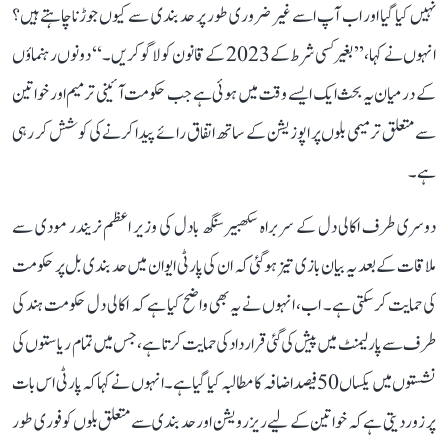
نہیں کیا گیا اور اب آپ اسے غیر ضروری طور پر حد بندی سے کیوں جوڑنا چاہتے ہیں؟
انہوں نے کہا، ’’بغیر کسی شرط کے 2023 کے قانون کو لاگو کریں۔‘‘ دونوں رہنماؤں
کے درمیان یہ بحث ایک ایسے وقت میں ہوئی ہے جب حکومت آئینی ترمیم اور خواتین
سے متعلق ترمیمی بلوں پر اپوزیشن کے ساتھ اتفاق رائے پیدا کرنے کی کوشش کر رہی
ہے۔
دوسری طرف اکالی دل کے سربراہ سکھبیر سنگھ بادل کی وزیر اعظم نریندر مودی سے
ملاقات کے بعد یہ بیان بازی تیز ہوگئی کہ ان کی پارٹی ایوان میں حد بندی بل پر حکومت
کی حمایت کر سکتی ہے۔ اب، انہوں نے یہ بھی واضح کیا ہے کہ اکالی دل حکومت ہند کی
طرف سے پارلیمنٹ میں پیش کی گئی قرارداد کی حمایت کرتا ہے، جس میں تمام ریاستوں کی
نشستوں میں یکساں 50 فیصد اضافہ کا مطالبہ کیا گیا ہے۔ انہوں نے کہا کہ پارٹی اس بات
پر زور دیتی ہے کہ خواتین کے لیے ریزرویشن اور حد بندی سے متعلق بلوں کو فوری طور