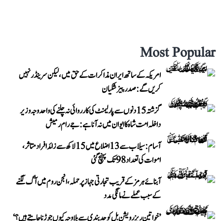
Most Popular
امریکہ کے ساتھ ایران مذاکرات کے حق میں، لیکن سرینڈر نہیں
کریں گے: صدر پیزشکیان
گزشتہ 15 دنوں سے پارلیمنٹ کی کارروائی نہ چلنے کی واحد وجہ وزیر
داخلہ امت شاہ کا ایوان میں نہ آنا ہے: جے رام رمیش
آسام: سیلاب سے 13 اضلاع میں 15 لاکھ سے زائد افراد متاثر،
اموات کی تعداد 98 تک پہنچ گئی
آبنائے ہرمز کے قریب تجارتی جہاز پر حملہ، انجن روم میں آگ لگنے
کے سبب عملے نے مانگی مدد
’خواتین ریزرویشن بل کو حدبندی سے بلا وجہ کیوں جوڑنا چاہتے ہیں؟‘