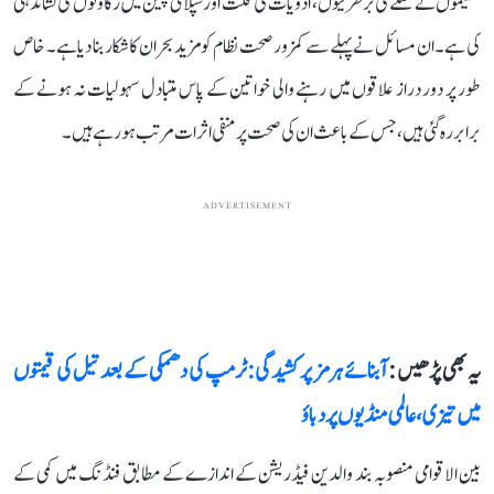
تنظیموں نے عملے کی برطرفیوں، ادویات کی قلت اور سپلائی چین میں رکاوٹوں کی نشاندہی
کی ہے۔ ان مسائل نے پہلے سے کمزور صحت نظام کو مزید بحران کا شکار بنا دیا ہے۔ خاص
طور پر دور دراز علاقوں میں رہنے والی خواتین کے پاس متبادل سہولیات نہ ہونے کے
برابر رہ گئی ہیں، جس کے باعث ان کی صحت پر منفی اثرات مرتب ہو رہے ہیں۔
ADVERTISEMENT
یہ بھی پڑھیں :
آبنائے ہرمز پر کشیدگی: ٹرمپ کی دھمکی کے بعد تیل کی قیمتوں
میں تیزی، عالمی منڈیوں پر دباؤ
بین الاقوامی منصوبہ بند والدین فیڈریشن کے اندازے کے مطابق فنڈنگ میں کمی کے