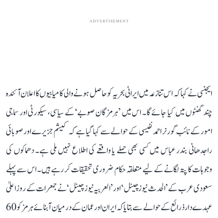
ADVERTISEMENT
ایجنسی نے کہا کہ اس تنازعہ میں ایرانی بحریہ کو حاصل ہونے والی کامیابیوں کا اعلان آئندہ
چند گھنٹوں میں کیا جائے گا۔ اس میں ’ہرمزگان صوبے‘ کے سیاسی، سیکورٹی اور سماجی
امور کے نائب گورنر احمد نفیسی کے حوالے سے کہا گیا ہے کہ کیشم جزیرے اور صوبائی
راجدھانی بندر عباس میں کسی بھی حملے یا واقعے کی اطلاع نہیں ملی ہے۔ دھماکوں کی
وجوہات کا پتہ لگانے کے لیے متعلقہ حکام ضروری تحقیقات کر رہے ہیں۔ اس سے پہلے
سعودی عرب کے ’الحدث نیوز چینل‘ اور ’العربیہ نیوز چینل‘ نے جمعرات کے روز اعلیٰ
عہدے دار ذرائع کے حوالے سے بتایا کہ ایران اور عمان کے درمیان آبنائے ہرمز کو 60