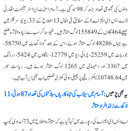
والوں کی مجموعی تعداد بڑھ کر 98 ہو گئی ہے۔ آسام اسٹیٹ ڈیزاسٹر مینجمنٹ اتھارٹی
(اے ایس ڈی ایم اے) کے مطابق فی الحال 13 اضلاع کے 33 ریونیو سرکلز میں
پھیلے 464 گاؤں کے 155849 لوگ متاثر ہیں۔ شیو ساگر سب سے زیادہ متاثرہ ضلع
ہے جہاں 48286 لوگ متاثر ہوئے، اس کے بعد گولا گھاٹ میں 58750،
جورہاٹ میں 25259، چرائی دیو میں 12779، ناگاؤں میں 5424، درانگ
میں 3367 اور دھیماجی میں 1265 لوگ متاثر ہوئے ہیں۔ ریاست بھر
میں 10748.64 ہیکٹر رقبے پر پھیلی ہوئی کھڑی فصلیں اب بھی زیر آب ہیں۔
یہ بھی پڑھیں :
آسام میں سیلاب کی تباہ کاریاں، ہلاکتوں کی تعداد 87 ہوئی، 11
لاکھ سے زائد افراد متاثر
اے ایس ڈی ایم اے کی رپورٹ میں کہا گیا ہے کہ متاثرہ اضلاع میں 73 امدادی کیمپ