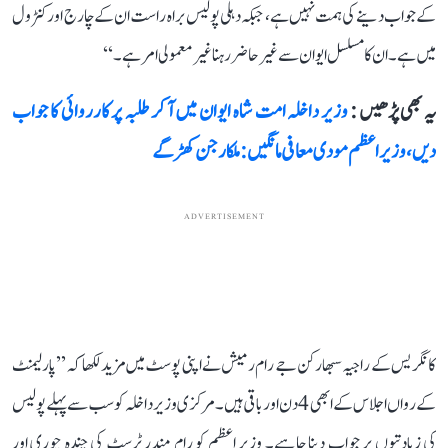
کے جواب دینے کی ہمت نہیں ہے، جبکہ دہلی پولیس براہ راست ان کے چارج اور کنٹرول
میں ہے۔ ان کا مسلسل ایوان سے غیر حاضر رہنا غیر معمولی امر ہے۔‘‘
یہ بھی پڑھیں :
وزیر داخلہ امت شاہ ایوان میں آ کر طلبہ پر کارروائی کا جواب
دیں، وزیر اعظم مودی معافی مانگیں: ملکارجن کھڑگے
ADVERTISEMENT
کانگریس کے راجیہ سبھا رکن جے رام رمیش نے اپنی پوسٹ میں مزید لکھا کہ ’’پارلیمنٹ
کے رواں اجلاس کے ابھی 4 دن اور باقی ہیں۔ مرکزی وزیر داخلہ کو سب سے پہلے پولیس
کی زیادتیوں پر جواب دینا چاہیے۔ وزیر اعظم کو رام مندر ٹرسٹ کی چندہ چوری اور