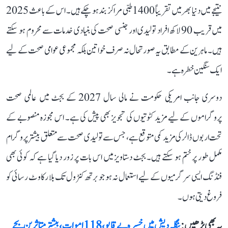
نتیجے میں دنیا بھر میں تقریباً 1400 طبی مراکز بند ہو چکے ہیں۔ اس کے باعث 2025
میں قریب 90 لاکھ افراد تولیدی اور جنسی صحت کی بنیادی خدمات سے محروم ہو سکتے
ہیں۔ ماہرین کے مطابق یہ صورتحال نہ صرف خواتین بلکہ مجموعی عوامی صحت کے لیے
ایک سنگین خطرہ ہے۔
دوسری جانب امریکی حکومت نے مالی سال 2027 کے بجٹ میں عالمی صحت
پروگراموں کے لیے مزید کٹوتیوں کی تجویز بھی پیش کی ہے۔ اس مجوزہ منصوبے کے
تحت اربوں ڈالر کی مزید کمی متوقع ہے، جس سے تولیدی صحت سے متعلق بیشتر پروگرام
مکمل طور پر ختم ہو سکتے ہیں۔ بجٹ دستاویز میں اس بات پر زور دیا گیا ہے کہ کوئی بھی
فنڈنگ ایسی سرگرمیوں کے لیے استعمال نہ ہو جو برتھ کنٹرول تک بلا رکاوٹ رسائی کو
فروغ دیتی ہوں۔
یہ بھی پڑھیں :
بنگلہ دیش میں خسرہ بے قابو، 118 اموات، بیشتر متاثرین بچے