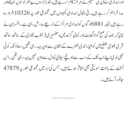
اور امدادی سامان کی تقسیم کے مراکز کام کر رہے ہیں، جو ہزاروں بے گھر لوگوں کو پناہ اور
مدد فراہم کر رہے ہیں۔ فی الحال امدادی کیمپوں میں مجموعی طور پر 10326 افراد رہ
رہے ہیں جبکہ 6881 لوگوں کو امدادی مراکز کے ذریعے مدد مل رہی ہے۔ افسران نے
بتایا کہ جمعہ کی صبح گولا گھاٹ اور نمالی گڑھ میں دھنسیری (جنوب) ندی کے ساتھ ساتھ
شری بھومی ضلع میں کوشیارا ندی خطرے کے نشان سے اوپر بہہ رہی تھیں، حالانکہ کوئی
بھی ندی اپنے اب تک کے سب سے اونچے سیلابی لیول سے اوپر نہیں بہہ رہی تھی۔ اس
آفت کے باعث مویشی بھی متاثر ہوئے ہیں، جس کی زد میں مجموعی طور پر 47879
جانور آئے ہیں۔
ADVERTISEMENT