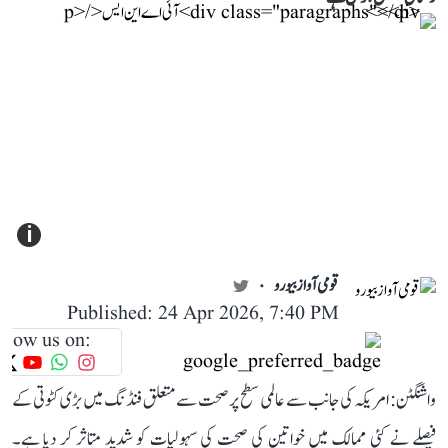
i
قومی آواز بیورو
Published: 24 Apr 2026, 7:40 PM
llow us on:
واشنگٹن: امریکہ کی جانب سے عالمی سطح پر صحت سے متعلق فنڈنگ میں بڑی کٹوتی کے
فیصلے نے کئی ممالک میں خواتین کی صحت کی سہولیات کو شدید متاثر کر دیا ہے۔