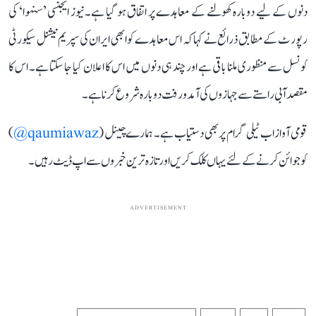
دنوں کے لیے دوبارہ کھولنے کے معاہدے پر اتفاق ہو گیا ہے۔ نیوز ایجنسی ’سنہوا‘ کی
رپورٹ کے مطابق ذرائع نے کہا کہ اس معاہدے کو ابھی ایران کی سپریم نیشنل سیکورٹی
کونسل سے منظوری ملنا باقی ہے اور چند ہی دنوں میں اس کا اعلان کیا جا سکتا ہے۔ اس کا
مقصد آبی راستے سے جہازوں کی آمدورفت دوبارہ شروع کرنا ہے۔
قومی آواز اب ٹیلی گرام پر بھی دستیاب ہے۔ ہمارے چینل (
qaumiawaz@
)
کو جوائن کرنے کے لئے یہاں کلک کریں اور تازہ ترین خبروں سے اپ ڈیٹ رہیں۔
ADVERTISEMENT