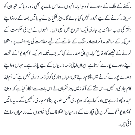
رکھنے کے ملک کے وعدے کو دہرایا۔ انہوں نے اس بات پر بھی زور دیا کہ تہران کو
سرینڈر کرنے کے لیے مجبور نہیں کیا جائے گا۔ پیزشکیان نے یہ باتیں جمعہ کے روز اپنے
دفتر کی ویب سائٹ پر جاری ایک انٹرویو میں کہی ہیں۔ انہوں نے ایرانی حکومت کے
امریکہ کے ساتھ مذاکرات اور جنگ کے خاتمے کے لیے مفاہمت کی یادداشت پر دستخط
کرنے کے فیصلے کا دفاع کیا۔ ایرانی صدر نے کہا کہ جب تک امریکہ ’ایم او یو‘ کے تحت
اپنے وعدے پورے کرتا ہے، ایران اپنی ذمہ داریوں کے لیے پابند ہے۔ جہاں وہ اپنے
وعدے پورے کرنے میں ناکام رہتے ہیں، وہاں ہماری کوئی ذمہ داری نہیں ہے کہ ہم اپنا
کام جاری رکھیں۔ اس ہفتے کے آغاز میں پیزشکیان نے اس بات سے انکار کیا ہے کہ وہ اپنا
عہدہ چھوڑ رہے ہیں اور کہا ہے کہ وہ پوری مکمل طور پر اپنا کام جاری رکھیں گے۔ یہ باتیں
’ایم او یو‘ کو لے کر ایرانی قیادت کے درمیان اختلافات کی افواہوں کے درمیان سامنے
آئی ہیں۔