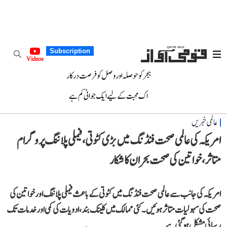
Subscription
Videos
ہجر کو حوصلہ اور وصل کو فرصت درکار
اک محبت کے لیے ایک جوانی کم ہے
عالمی خبریں
امریکہ کی عالمی صحت فنڈنگ میں بڑی کٹوتی، فیملی پلاننگ پروگرام
متاثر، خواتین کی صحت بحران کا شکار
امریکہ کی جانب سے عالمی صحت فنڈنگ میں کٹوتی کے باعث فیملی پلاننگ اور خواتین کی
صحت کی سہولیات متاثر ہوئیں۔ کئی ممالک میں کلینک بند، ادویات کی کمی اور خدمات تک
رسائی مشکل ہو گئی ہے