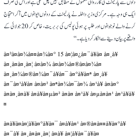
دنوں سے پارلیمنٹ کی کارروائی معمول کے مطابق نہیں چل سکی ہے اور اس کی صرف
ایک ہی وجہ ہے۔ مرکزی وزیر داخلہ نے پارلیمنٹ کے دونوں ایوانوں میں آکر احتجاج
کرنے والے نوجوانوں اور طلبہ پر ہوئی پولیس کی بربریت، خاص کر 20 جولائی کے
واقعے پر بیان دینے سے انکار کر دیا ہے۔‘‘
à¤²à¤à¤¾à¤¤à¤¾à¤° 15 à¤¦à¤¿à¤¨à¥à¤ à¤¸à¥
à¤¸à¤à¤¸à¤¦ à¤à¤¾ à¤à¤¾à¤®à¤à¤¾à¤
à¤¸à¤¾à¤®à¤¾à¤¨à¥à¤¯ à¤°à¥à¤ª à¤¸à¥
à¤¨à¤¹à¥à¤ à¤à¤² à¤ªà¤¾à¤¯à¤¾ à¤¹à¥ à¤à¤°
à¤à¤¸à¤à¥ à¤à¥à¤µà¤² à¤à¤ à¤¹à¥ à¤µà¤à¤¹ à¤¹à¥à¥
¤
à¤à¥à¤à¤¦à¥à¤°à¥à¤¯ à¤à¥à¤¹ à¤®à¤à¤¤à¥à¤°à¥
à¤¨à¥ à¤¸à¤à¤¸à¤¦ à¤à¥ à¤¦à¥à¤¨à¥à¤