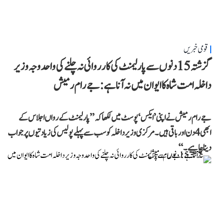
قومی خبریں
گزشتہ 15 دنوں سے پارلیمنٹ کی کارروائی نہ چلنے کی واحد وجہ وزیر
داخلہ امت شاہ کا ایوان میں نہ آنا ہے: جے رام رمیش
جے رام رمیش نے اپنی ’ایکس‘ پوسٹ میں لکھا کہ ’’پارلیمنٹ کے رواں اجلاس کے
ابھی 4 دن اور باقی ہیں۔ مرکزی وزیر داخلہ کو سب سے پہلے پولیس کی زیادتیوں پر جواب
دینا چاہیے۔‘‘