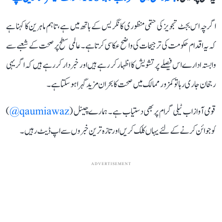
اگرچہ اس بجٹ تجویز کی حتمی منظوری کانگریس کے ہاتھ میں ہے، تاہم ماہرین کا کہنا ہے
کہ یہ اقدام حکومت کی ترجیحات کی واضح عکاسی کرتا ہے۔ عالمی سطح پر صحت کے شعبے سے
وابستہ ادارے اس فیصلے پر تشویش کا اظہار کر رہے ہیں اور خبردار کر رہے ہیں کہ اگر یہی
رجحان جاری رہا تو کمزور ممالک میں صحت کا بحران مزید گہرا ہو سکتا ہے۔
قومی آواز اب ٹیلی گرام پر بھی دستیاب ہے۔ ہمارے چینل (
qaumiawaz@
)
کو جوائن کرنے کے لئے یہاں کلک کریں اور تازہ ترین خبروں سے اپ ڈیٹ رہیں۔
ADVERTISEMENT