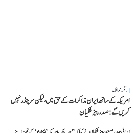
دیگر ممالک
امریکہ کے ساتھ ایران مذاکرات کے حق میں، لیکن سرینڈر نہیں
کریں گے: صدر پیزشکیان
ایرانی صدر مسعود پیزشکیان نے کہا کہ ’’جب تک امریکہ ’ایم او یو‘ کے تحت اپنے