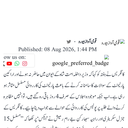
قومی آواز بیورو
Published: 08 Aug 2026, 1:44 PM
llow us on:
کانگریس نے ہفتہ کو کہا کہ وزیر داخلہ امت شاہ کے ایوان میں حاضر نہ ہونے اور اراکین
پارلیمنٹ کے سوالات کا سامنا نہ کرنے کے باعث پارلیمنٹ کی کارروائی مسلسل متاثر ہو
رہی ہے۔ اب جبکہ موجودہ اجلاس کے صرف 4 روز باقی رہ گئے ہیں، تو انہیں مظاہرہ
کرنے والے طلبہ پر پولیس کی کارروائی کے حوالے سے جواب دینا چاہیے۔ کانگریس کے
جنرل سکریٹری اور راجیہ سبھا رکن جے رام رمیش نے ’ایکس‘ پر لکھا کہ ’’مسلسل 15