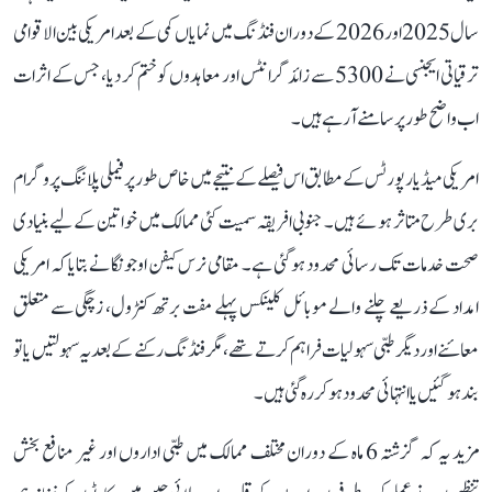
سال 2025 اور 2026 کے دوران فنڈنگ میں نمایاں کمی کے بعد امریکی بین الاقوامی
ترقیاتی ایجنسی نے 5300 سے زائد گرانٹس اور معاہدوں کو ختم کر دیا، جس کے اثرات
اب واضح طور پر سامنے آ رہے ہیں۔
امریکی میڈیا رپورٹس کے مطابق اس فیصلے کے نتیجے میں خاص طور پر فیملی پلاننگ پروگرام
بری طرح متاثر ہوئے ہیں۔ جنوبی افریقہ سمیت کئی ممالک میں خواتین کے لیے بنیادی
صحت خدمات تک رسائی محدود ہو گئی ہے۔ مقامی نرس کیفن اوجونگا نے بتایا کہ امریکی
امداد کے ذریعے چلنے والے موبائل کلینکس پہلے مفت برتھ کنٹرول، زچگی سے متعلق
معائنے اور دیگر طبی سہولیات فراہم کرتے تھے، مگر فنڈنگ رکنے کے بعد یہ سہولتیں یا تو
بند ہو گئیں یا انتہائی محدود ہو کر رہ گئی ہیں۔
مزید یہ کہ گزشتہ 6 ماہ کے دوران مختلف ممالک میں طبی اداروں اور غیر منافع بخش