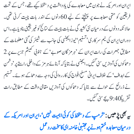
ایران اور امریکہ نے جون میں معاہدے کی یادداشت پر دستخط کیے تھے، جس کے تحت
فریقین کو حتمی معاہدے پر پہنچنے کے لیے 60 دنوں کے اندر بات چیت کرنی تھی۔
حالانکہ دونوں کے درمیان نئی کشیدگی نے بات چیت کے نتائج کو غیر یقینی بنا دیا ہے۔ اس
دوران ایران کی نیم سرکاری ’تسنیم‘ نیوز ایجنسی کی جانب سے شیئر کی گئی معلومات کے
مطابق جمعرات کی رات ایران کے ’ہرمزگان صوبے‘ کے جنوبی کیشم جزیرے پر 2
دھماکوں کی آوازیں سنی گئیں۔ ایجنسی نے بتایا کہ آبنائے ہرمز کے داخلی راستے پر ’دشمن
کے اہداف‘ کے خلاف ایرانی مسلح افواج کی کارروائی کی وجہ سے دھماکے ہوئے۔ تسنیم
نے ذرائع کے حوالے سے بتایا کہ دھماکوں کی آوازیں مقامی وقت کے مطابق رات
تقریباً 9:40 بجے سنی گئیں۔
یہ بھی پڑھیں :
’ٹرمپ کے دستخط کی کوئی اہمیت نہیں‘، ایران اور امریکہ کے
درمیان معاہدہ ختم ہونے پر مجتبیٰ خامنہ ای کا سخت ردعمل