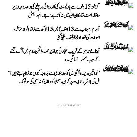
گزشتہ 15 دنوں سے پارلیمنٹ کی کارروائی نہ چلنے کی واحد وجہ وزیر
داخلہ امت شاہ کا ایوان میں نہ آنا ہے: جے رام رمیش
آسام: سیلاب سے 13 اضلاع میں 15 لاکھ سے زائد افراد متاثر،
اموات کی تعداد 98 تک پہنچ گئی
آبنائے ہرمز کے قریب تجارتی جہاز پر حملہ، انجن روم میں آگ لگنے
کے سبب عملے نے مانگی مدد
’خواتین ریزرویشن بل کو حدبندی سے بلا وجہ کیوں جوڑنا چاہتے ہیں؟‘
بل کی بلا شرط حمایت پر کرن رجیجو کو راہل گاندھی کی دوٹوک
ADVERTISEMENT