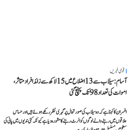
قومی خبریں
آسام: سیلاب سے 13 اضلاع میں 15 لاکھ سے زائد افراد متاثر،
اموات کی تعداد 98 تک پہنچ گئی
افسران کا کہنا ہے کہ وہ سیلاب کی صورتحال پر گہری نظر رکھے ہوئے ہیں اور حساس
علاقوں میں رہنے والے لوگوں کو الرٹ رہنے کا مشورہ دیا ہے کیونکہ کئی ندیوں میں پانی کی