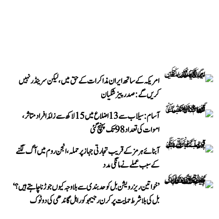
امریکہ کے ساتھ ایران مذاکرات کے حق میں، لیکن سرینڈر نہیں
کریں گے: صدر پیزشکیان
آسام: سیلاب سے 13 اضلاع میں 15 لاکھ سے زائد افراد متاثر،
اموات کی تعداد 98 تک پہنچ گئی
آبنائے ہرمز کے قریب تجارتی جہاز پر حملہ، انجن روم میں آگ لگنے
کے سبب عملے نے مانگی مدد
’خواتین ریزرویشن بل کو حدبندی سے بلا وجہ کیوں جوڑنا چاہتے ہیں؟‘
بل کی بلا شرط حمایت پر کرن رجیجو کو راہل گاندھی کی دوٹوک