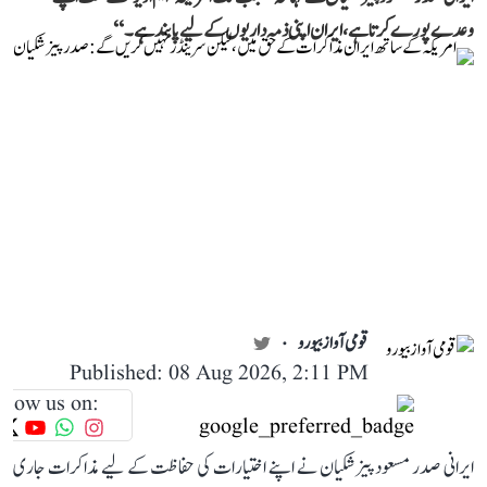
وعدے پورے کرتا ہے، ایران اپنی ذمہ داریوں کے لیے پابند ہے۔‘‘
قومی آواز بیورو
Published: 08 Aug 2026, 2:11 PM
llow us on:
ایرانی صدر مسعود پیزشکیان نے اپنے اختیارات کی حفاظت کے لیے مذاکرات جاری