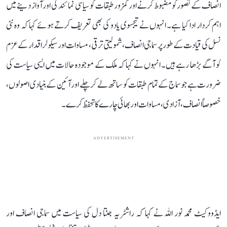
انصاف کے تصور کو مضبوط کرنے اور کمزور طبقات کو سیاسی نمائندگی اور آواز دینے میں
اہم کردار ادا کیا ہے۔ انہوں نے تیجسوی یادو کی بھی تعریف کرتے ہوئے کہا کہ وہ نئی
نسل کی قیادت کے طور پر سماجی انصاف، شمولیتی ترقی، مساوات اور سیکولر اقدار کے عزم
کو آگے بڑھا رہے ہیں۔ انہوں نے کہا کہ ملک کے موجودہ حالات میں ایسی سیاست کی
ضرورت ہے جو سماج کے تمام طبقات کو ساتھ لے کر چلے اور آئین کے بنیادی اصولوں،
خصوصاً انصاف، آزادی، مساوات اور بھائی چارے کا تحفظ کرے۔
ADVERTISEMENT
ایڈووکیٹ محمد نور اللہ نے کہا کہ راشٹریہ جنتا دل کی سیاست میں سماجی انصاف اور