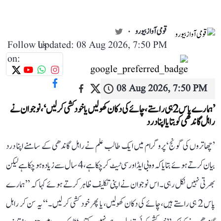
قومی آواز بیورو
Follow us
Updated: 08 Aug 2026, 7:50 PM
on:
08 Aug 2026, 7:50 PM
’ہمارے پاس 2 ہی راستے، چائے کی دکان کھولیں یا خودکشی کر لیں‘، نوجوان نے
راہل گاندھی کو بتایا اپنا درد
’چھاتروں کی گونج‘ پروگرام میں ایک طالب علم نے راہل گاندھی کے سامنے اپنا درد
بیان کرتے ہوئے بتایا کہ وہ بی ایڈ اور سی ٹیٹ کر چکا ہے، 4 سال سے زیادہ ہو چکا ہے لیکن
بھرتی نہیں نکل رہی۔ اس نوجوان نے اپنی تکلیف ظاہر کرتے ہوئے کہا کہ ’’ہمارے
پاس 2 ہی راستے ہیں، چائے کی دکان کھولیں، یا پھر خود کشی کر لیں۔‘‘ یہ سن کر راہل