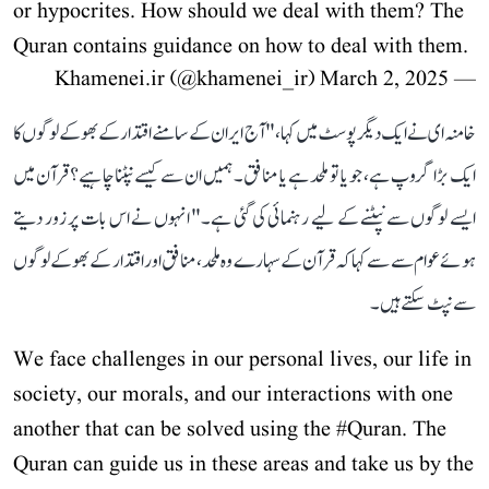
or hypocrites. How should we deal with them? The
Quran contains guidance on how to deal with them.
March 2, 2025
— Khamenei.ir (@khamenei_ir)
خامنہ ای نے ایک دیگر پوسٹ میں کہا، "آج ایران کے سامنے اقتدار کے بھوکے لوگوں کا
ایک بڑا گروپ ہے، جو یا تو ملحد ہے یا منافق۔ ہمیں ان سے کیسے نپٹنا چاہیے؟ قرآن میں
ایسے لوگوں سے نپٹنے کے لیے رہنمائی کی گئی ہے۔" انہوں نے اس بات پر زور دیتے
ہوئے عوام سے سے کہا کہ قرآن کے سہارے وہ ملحد، منافق اور اقتدار کے بھوکے لوگوں
سے نپٹ سکتے ہیں۔
We face challenges in our personal lives, our life in
society, our morals, and our interactions with one
another that can be solved using the
#Quran
. The
Quran can guide us in these areas and take us by the