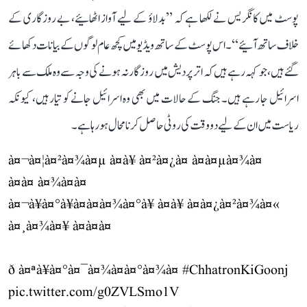
پوسٹ میں کانگریس نے لکھا ہے کہ ’’بدلاؤ کے لیے آواز اٹھائیے، بے روزگاری کے
خلاف ساتھ آئیے‘‘۔ اس پوسٹ کے ساتھ ویڈیو میں کچھ عام لوگوں کے بیانات دکھائے
گئے ہیں، جو کہہ رہے ہیں کہ اتر پردیش میں روزگار نہ ہونے کی وجہ سے وہ ملک سے باہر
اسرائیل جا رہے ہیں۔ جنگ کے حالات میں بھی وہ اسرائیل جانے کو تیار ہیں، کیونکہ
ریاست میں ان کے لیے دو وقت کی روٹی حاصل کرنا محال ہو رہا ہے۔
à¤¬à¤¦à¤²à¤¾à¤µ à¤à¥ à¤²à¤¿à¤ à¤à¤µà¤¾à¤
à¤à¤ à¤¾à¤à¤
à¤¬à¥à¤°à¥à¤à¤à¤¾à¤°à¥ à¤à¥ à¤à¤¿à¤²à¤¾à¤«
à¤¸à¤¾à¤¥ à¤à¤à¤
ð à¤ªà¥à¤°à¤¯à¤¾à¤à¤°à¤¾à¤
#ChhatronKiGoonj
pic.twitter.com/g0ZVLSmo1V