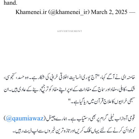
hand.
March 2, 2025
— Khamenei.ir (@khamenei_ir)
ADVERTISEMENT
خامنہ ای نے آگے کہا، "آج پوری انسانیت اخلاقی خرابی کی شکار ہے۔ وہ حسد، کنجوسی،
شک، کاہلی، مفاد اور سماج کے مفادات کے اوپر اپنے مفاد کو ترجیح دینے کے عادی ہیں۔ ان
سبھی خرابیوں کا علاج قرآن میں دیا گیا ہے۔"
قومی آواز اب ٹیلی گرام پر بھی دستیاب ہے۔ ہمارے چینل (
qaumiawaz@
)
کو جوائن کرنے کے لئے یہاں کلک کریں اور تازہ ترین خبروں سے اپ ڈیٹ رہیں۔