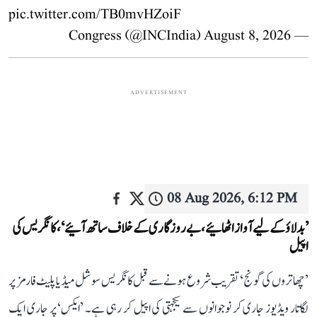
pic.twitter.com/TB0mvHZoiF
August 8, 2026
— Congress (@INCIndia)
ADVERTISEMENT
08 Aug 2026, 6:12 PM
’بدلاؤ کے لیے آواز اٹھائیے، بے روزگاری کے خلاف ساتھ آئیے‘، کانگریس کی
اپیل
’چھاتروں کی گونج‘ تقریب شروع ہونے سے قبل کانگریس سوشل میڈیا پلیٹ فارمز پر
لگاتار ویڈیوز جاری کر نوجوانوں سے یکجہتی کی اپیل کر رہی ہے۔ ’ایکس‘ پر جاری ایک