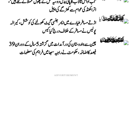
’اب تو اس تالاب کا پانی بدل دو، یہ کمل کے پھول کمہلانے لگے ہیں‘،
اتراکھنڈ کی عوام سے کھڑگے کی اپیل
اڑتے مسافر طیارے میں ایمرجنسی گیٹ کھولنے کی کوشش، کیرالہ
پولیس نے مسافر کے خلاف درج کیا کیس
چین سے ہندوستان کی درآمدات میں گزشتہ 5 سال کے دوران 39
فیصد کا اضافہ، حکومت نے راجیہ سبھا میں فراہم کی معلومات
ADVERTISEMENT