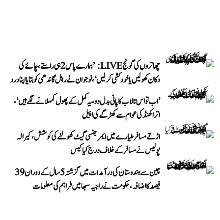
چھاتروں کی گونج LIVE: ’ہمارے پاس 2 ہی راستے، چائے کی
دکان کھولیں یا خودکشی کر لیں‘، نوجوان نے راہل گاندھی کو بتایا اپنا درد
’اب تو اس تالاب کا پانی بدل دو، یہ کمل کے پھول کمہلانے لگے ہیں‘،
اتراکھنڈ کی عوام سے کھڑگے کی اپیل
اڑتے مسافر طیارے میں ایمرجنسی گیٹ کھولنے کی کوشش، کیرالہ
پولیس نے مسافر کے خلاف درج کیا کیس
چین سے ہندوستان کی درآمدات میں گزشتہ 5 سال کے دوران 39
فیصد کا اضافہ، حکومت نے راجیہ سبھا میں فراہم کی معلومات