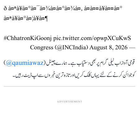
ð à¤ªà¥à¤°à¤¯à¤¾à¤à¤°à¤¾à¤, à¤à¤¤à¥à¤¤à¤°
à¤ªà¥à¤°à¤¦à¥à¤¶
#ChhatronKiGoonj
pic.twitter.com/opwpXCuKwS
August 8, 2026
— Congress (@INCIndia)
قومی آواز اب ٹیلی گرام پر بھی دستیاب ہے۔ ہمارے چینل (
qaumiawaz@
)
کو جوائن کرنے کے لئے یہاں کلک کریں اور تازہ ترین خبروں سے اپ ڈیٹ رہیں۔
ADVERTISEMENT