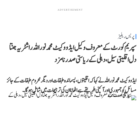
ADVERTISEMENT
پریس ریلیز
سپریم کورٹ کے معروف وکیل ایڈووکیٹ محمد نور اللہ راشٹریہ جنتا
دل اقلیتی سیل، دہلی کے ریاستی صدر نامزد
ایڈووکیٹ محمد نور اللہ نے کہا کہ اقلیتوں، پسماندہ طبقات اور دیگر محروم طبقات کے جائز
مسائل کو جمہوری اور آئینی طریقے سے اٹھانا ان کی ترجیحات میں شامل ہوگا۔