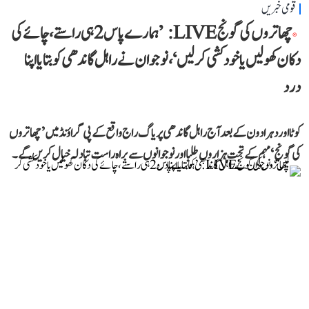
قومی خبریں
چھاتروں کی گونج LIVE: ’ہمارے پاس 2 ہی راستے، چائے کی
دکان کھولیں یا خودکشی کر لیں‘، نوجوان نے راہل گاندھی کو بتایا اپنا
درد
کوٹا اور دہرادون کے بعد آج راہل گاندھی پریاگ راج واقع کے پی گراؤنڈ میں ’چھاتروں
کی گونج‘ مہم کے تحت ہزاروں طلبا اور نوجوانوں سے براہ راست تبادلہ خیال کریں گے۔