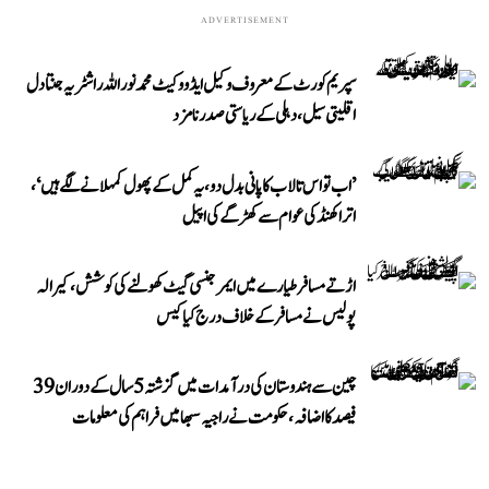
ADVERTISEMENT
سپریم کورٹ کے معروف وکیل ایڈووکیٹ محمد نور اللہ راشٹریہ جنتا دل
اقلیتی سیل، دہلی کے ریاستی صدر نامزد
’اب تو اس تالاب کا پانی بدل دو، یہ کمل کے پھول کمہلانے لگے ہیں‘،
اتراکھنڈ کی عوام سے کھڑگے کی اپیل
اڑتے مسافر طیارے میں ایمرجنسی گیٹ کھولنے کی کوشش، کیرالہ
پولیس نے مسافر کے خلاف درج کیا کیس
چین سے ہندوستان کی درآمدات میں گزشتہ 5 سال کے دوران 39
فیصد کا اضافہ، حکومت نے راجیہ سبھا میں فراہم کی معلومات