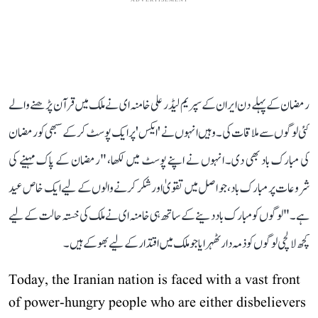
رمضان کے پہلے دن ایران کے سپریم لیڈر علی خامنہ ای نے ملک میں قرآن پڑھنے والے
کئی لوگوں سے ملاقات کی۔ وہیں انہوں نے 'ایکس' پر ایک پوسٹ کرکے سبھی کو رمضان
کی مبارک باد بھی دی۔ انہوں نے اپنے پوسٹ میں لکھا، "رمضان کے پاک مہینے کی
شروعات پر مبارک باد، جو اصل میں تقویٰ اور شکر کرنے والوں کے لیے ایک خاص عید
ہے۔" لوگوں کو مبارک باد دینے کے ساتھ ہی خامنہ ای نے ملک کی خستہ حالت کے لیے
کچھ لالچی لوگوں کو ذمہ دار ٹھہرایا جو ملک میں اقتدار کے لیے بھوکے ہیں۔
Today, the Iranian nation is faced with a vast front
of power-hungry people who are either disbelievers