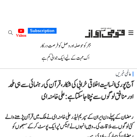
Subscription
Videos
ہجر کو حوصلہ اور وصل کو فرصت درکار
اک محبت کے لیے ایک جوانی کم ہے
عالمی خبریں
آج پوری انسانیت اخلاقی خرابی کی شکار، قرآن کی رہنمائی سے ہی ملحد
اور منافق لوگوں سے نپٹا جا سکتا ہے:علی خامنہ ای
رمضان کے پہلے دن ایران کے سپریم لیڈر علی خامنہ ای نے ملک میں قرآن پڑھنے والے
کئی لوگوں سے ملاقات کی۔ وہیں انہوں نے 'ایکس' پر ایک پوسٹ کرکے سبھوں کو
رمضان کی مبارک باد دی ہے۔