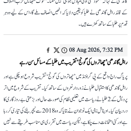
گاندھی نے کہا کہ ’’خودکشی کوئی متبادل ہو ہی نہیں سکتا۔‘‘ لوک سبھا میں حزب اختلاف
کے قائد راہل گاندھی نے طلبا کو یقین دلایا کہ انھیں انصاف ملے گا، اس کے لیے وہ ہر
قدم پر طلبا کے ساتھ کھڑے ہیں۔
08 Aug 2026, 7:32 PM
راہل گاندھی ’چھاتروں کی گونج‘ تقریب میں طلبا کے مسائل سن رہے
پریاگ راج واقع کے پی گراؤنڈ میں ’چھاتروں کی گونج‘ تقریب شروع ہو چکی ہے اور
راہل گاندھی کا استقبال طلبا نے زوردار نعروں کے ساتھ کیا۔ تقریب کے شروع میں اتر
پردیش کے 2 طلبا نے ریاست میں تعلیمی نظام کی صورت حال اور بڑھتی بے روزگاری کا
درد بیان کیا۔ اویناش نامی ایک نوجوان نے بتایا کہ وہ 2018 سے ٹیچر بننے کی تیاری کر رہا
ہے اور کئی امتحانات دے چکا ہے، لیکن ریاست میں تقرری ہی مناسب طریقے سے نہیں