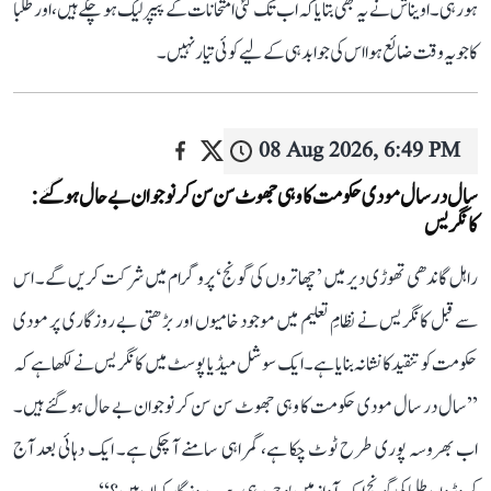
ہو رہی۔ اویناش نے یہ بھی بتایا کہ اب تک کئی امتحانات کے پیپر لیک ہو چکے ہیں، اور طلبا
کا جو یہ وقت ضائع ہوا اس کی جوابدہی کے لیے کوئی تیار نہیں۔
08 Aug 2026, 6:49 PM
سال در سال مودی حکومت کا وہی جھوٹ سن سن کر نوجوان بے حال ہو گئے:
کانگریس
راہل گاندھی تھوڑی دیر میں ’چھاتروں کی گونج‘ پروگرام میں شرکت کریں گے۔ اس
سے قبل کانگریس نے نظامِ تعلیم میں موجود خامیوں اور بڑھتی بے روزگاری پر مودی
حکومت کو تنقید کا نشانہ بنایا ہے۔ ایک سوشل میڈیا پوسٹ میں کانگریس نے لکھا ہے کہ
’’سال در سال مودی حکومت کا وہی جھوٹ سن سن کر نوجوان بے حال ہو گئے ہیں۔
اب بھروسہ پوری طرح ٹوٹ چکا ہے، گمراہی سامنے آ چکی ہے۔ ایک دہائی بعد آج