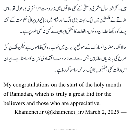
ہیں۔ گزشتہ سال مشرقی وسطیٰ کے کئی علاقوں میں زبردست افرا تفری کا ماحول تھا۔ اس
علاقے نے فلسطین میں ایک بہت بڑی جنگ اور شام میں دہائیوں پرانی حکومت کے تختہ
پلٹ کو دیکھا تھا۔ ان دونوں واقعات کا تعلق ایران سے کسی نہ کسی طور پر ہے۔
حالانکہ رمضان المبارک کے موقع پر ایران میں خوب رونق کا ماحول ہے لیکن ملک پر کئی
طرح کی پابندیاں عائد ہیں جس سے اسے زبردست اقتصادی بحران کا سامنا ہے۔ ایران
اس وقت کئی چیلنجوں کا ایک ساتھ سامنا کر رہا ہے۔
My congratulations on the start of the holy month
of Ramadan, which is truly a great Eid for the
believers and those who are appreciative.
March 2, 2025
— Khamenei.ir (@khamenei_ir)
ADVERTISEMENT