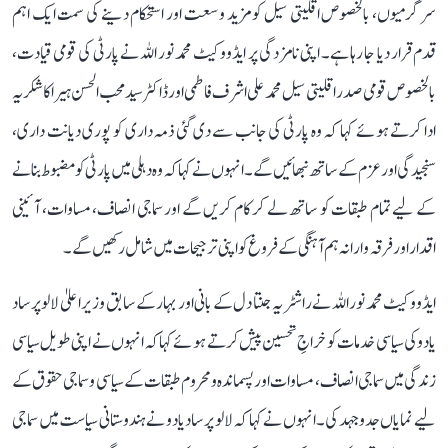
سرگرمیوں، بالخصوص اقلیتی سیل کو مزید وسعت اور استحکام دینے کی سمت ایک اہم
قدم قرار دیا جا رہا ہے۔ اپنی نامزدگی پر ایڈووکیٹ محمد نور اللہ نے پارٹی کی قومی قیادت،
بالخصوص قومی صدر اقلیتی سیل محمد علی اشرف فاطمی اور ڈاکٹر سید محب الحسن ہیرا کا شکریہ
ادا کرتے ہوئے کہا کہ وہ پارٹی کی جانب سے دی گئی ذمہ داری کو پوری دیانت داری،
سنجیدگی اور عزم کے ساتھ نبھائیں گے۔ انہوں نے کہا کہ وہ دہلی میں پارٹی کو مضبوط بنانے
کے لیے تمام طبقات کو ساتھ لے کر کام کریں گے اور سماجی انصاف، مساوات، آئینی
اقدار اور فرقہ وارانہ ہم آہنگی کے فروغ کو اپنی ترجیحات میں شامل رکھیں گے۔
ایڈووکیٹ محمد نور اللہ نے راشٹریہ جنتا دل کے بانی اور بہار کے سابق وزیر اعلیٰ لالو پرساد
یادو کی سیاسی خدمات کو خراجِ تحسین پیش کرتے ہوئے کہا کہ انہوں نے اپنی طویل سیاسی
زندگی میں سماجی انصاف، مساوات اور پسماندہ و محروم طبقات کے سیاسی و سماجی حقوق کے
لیے نمایاں جدوجہد کی۔ انہوں نے کہا کہ لالو پرساد یادو نے ہندوستانی سیاست میں سماجی