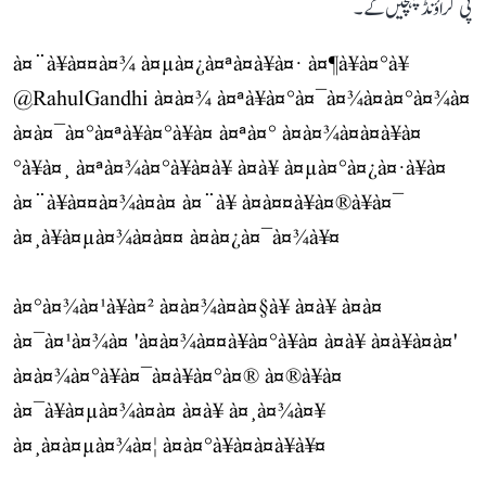
پی گراؤنڈ پہنچیں گے۔
à¤¨à¥à¤¤à¤¾ à¤µà¤¿à¤ªà¤à¥à¤· à¤¶à¥à¤°à¥
@RahulGandhi
à¤à¤¾ à¤ªà¥à¤°à¤¯à¤¾à¤à¤°à¤¾à¤
à¤à¤¯à¤°à¤ªà¥à¤°à¥à¤ à¤ªà¤° à¤à¤¾à¤à¤à¥à¤
°à¥à¤¸ à¤ªà¤¾à¤°à¥à¤à¥ à¤à¥ à¤µà¤°à¤¿à¤·à¥à¤
à¤¨à¥à¤¤à¤¾à¤à¤ à¤¨à¥ à¤à¤¤à¥à¤®à¥à¤¯
à¤¸à¥à¤µà¤¾à¤à¤¤ à¤à¤¿à¤¯à¤¾à¥¤
à¤°à¤¾à¤¹à¥à¤² à¤à¤¾à¤à¤§à¥ à¤à¥ à¤à¤
à¤¯à¤¹à¤¾à¤ 'à¤à¤¾à¤¤à¥à¤°à¥à¤ à¤à¥ à¤à¥à¤à¤'
à¤à¤¾à¤°à¥à¤¯à¤à¥à¤°à¤® à¤®à¥à¤
à¤¯à¥à¤µà¤¾à¤à¤ à¤à¥ à¤¸à¤¾à¤¥
à¤¸à¤à¤µà¤¾à¤¦ à¤à¤°à¥à¤à¤à¥à¥¤