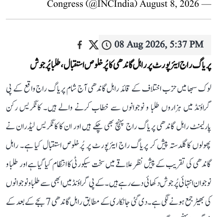
August 8, 2026
— Congress (@INCIndia)
08 Aug 2026, 5:37 PM
پریاگ راج ایئرپورٹ پر راہل گاندھی کا پُرخلوص استقبال، طلبا پُرجوش
لوک سبھا میں حزب اختلاف کے قائد راہل گاندھی آج شام پریاگ راج واقع کے پی
گراؤنڈ میں ہزاروں طلبا و نوجوانوں سے خطاب کرنے والے ہیں۔ کانگریس رکن
پارلیمنٹ راہل گاندھی پریاگ راج پہنچ بھی چکے ہیں اور ان کا کانگریس لیڈران نے
پھولوں کا گلدستہ پیش کر پریاگ راج ایئرپورٹ پر پُرخلوص استقبال کیا ہے۔ راہل
گاندھی کی تقریب کے پیش نظر علاقے میں سخت سیکورٹی کا انتظام کیا گیا ہے اور طلبا و
نوجوان انتہائی پُرجوش دکھائی دے رہے ہیں۔ کے پی گراؤنڈ میں ابھی سے طلبا و نوجوانوں
کی بھیڑ جمع ہونے لگی ہے۔ دی گئی جانکاری کے مطابق راہل گاندھی 7 بجے کے بعد کے