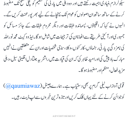
سیکولرازم بنیادی اہمیت رکھتے ہیں اور وہ دہلی میں پارٹی کی تنظیم کو نچلی سطح تک مضبوط
کرنے کے ساتھ ساتھ ان اصولوں کو عوام تک پہنچانے کے لیے بھرپور محنت کریں گے۔
انہوں نے کہا کہ اقلیتوں، پسماندہ طبقات اور دیگر محروم طبقات کے جائز مسائل کو
جمہوری اور آئینی طریقے سے اٹھانا ان کی ترجیحات میں شامل ہوگا۔ ایڈووکیٹ محمد نور اللہ
کی نامزدگی پر پارٹی رہنماؤں، کارکنوں، وکلا، سماجی شخصیات اور ان کے متعلقین نے انہیں
مبارک باد پیش کی اور امید ظاہر کی کہ ان کی قیادت میں راشٹریہ جنتا دل اقلیتی سیل، دہلی
مزید فعال، منظم اور مضبوط ہوگا۔
قومی آواز اب ٹیلی گرام پر بھی دستیاب ہے۔ ہمارے چینل (
qaumiawaz@
)
کو جوائن کرنے کے لئے یہاں کلک کریں اور تازہ ترین خبروں سے اپ ڈیٹ رہیں۔
ADVERTISEMENT