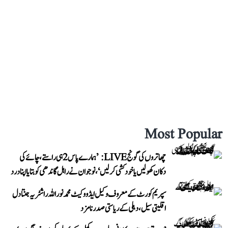
Most Popular
چھاتروں کی گونج LIVE: ’ہمارے پاس 2 ہی راستے، چائے کی
دکان کھولیں یا خودکشی کر لیں‘، نوجوان نے راہل گاندھی کو بتایا اپنا درد
سپریم کورٹ کے معروف وکیل ایڈووکیٹ محمد نور اللہ راشٹریہ جنتا دل
اقلیتی سیل، دہلی کے ریاستی صدر نامزد