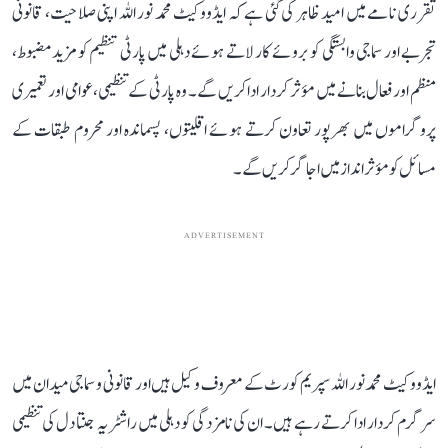
تقرری نامے میں امید ظاہر کی گئی ہے کہ ایڈووکیٹ محمد نور اللہ اپنی صلاحیت، قانونی
تجربے اور سماجی وابستگی کو بروئے کار لاتے ہوئے دہلی میں پارٹی تنظیم کو مزید مضبوط،
منظم اور فعال بنانے میں مؤثر کردار ادا کریں گے۔ وہ پارٹی کے تنظیمی، عوامی اور تعمیری
پروگراموں میں بھرپور تعاون کرتے ہوئے اقلیتوں، پسماندہ اور محروم طبقات کے
مسائل کو مؤثر انداز میں اجاگر کریں گے۔
ADVERTISEMENT
ایڈووکیٹ محمد نور اللہ سپریم کورٹ کے معروف وکیل ہیں اور قانونی و سماجی میدان میں
سرگرم کردار ادا کرتے رہے ہیں۔ ان کی نامزدگی کو دہلی میں راشٹریہ جنتا دل کی تنظیمی