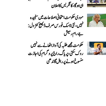
ہی ہوگا، کانگریس کا اعلان
مودی حکومت امتحانی اصلاحات میں سنجیدہ
نہیں، نئی ٹاسک فورس صرف ڈیمیج کنٹرول:
جے رام رمیش
حکومت مجھے طلبہ کی آواز اٹھانے سے نہیں
روک سکتی، پریاگ راج پروگرام کی اجازت
منسوخ ہونے پر راہل گاندھی