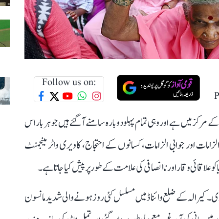
Follow us on:
P
مرکز میں ہے اور وہی تمام پہلو دوبارہ سامنے آ گئے ہیں جو ہر بار اس
لزامات اور جوابی الزامات، کسانوں کے احتجاج، کاویری واٹر مینجمنٹ
و علاقائی وقار اور ناانصافی کی علامت کے طور پر پیش کیا جاتا ہے۔
ی۔ کیرالہ کے ضلع وائناڈ میں مسلسل کئی روز ہونے والی شدید مانسون