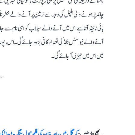
ناسا کے ذریعہ کی گئی تحقیق پر مبنی رپورٹ ماحولیاتی تبدیل
چاند پر ہونے والی ہلچل کی وجہ سے زمین پر آنے والے خطرنا
آنے والے نیوسنس فلڈ کی تعداد کافی بڑھ جائے گی۔ اس رپورٹ م
میں اس میں تیزی آ جائے گی۔
ENT
یہ بھی پڑھیں :
کرگل میں عامر خان کی فلم 'لال سنگھ چڈھا' کی ش