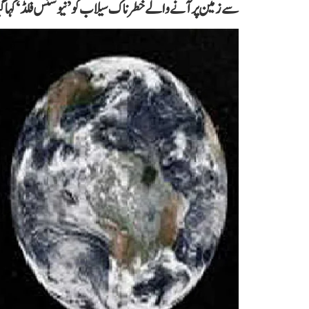
سے زمین پر آنے والے خطرناک سیلاب کو ’نیوسنس فلڈ‘ کہا گ