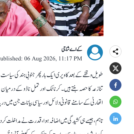
کے اے شاجی
ublished: 06 Aug 2026, 11:17 PM
طویل وقفے کے بعد کاویری ایک بار پھر جنوبی ہند کی سیاست کے 
تنازعہ کا حصہ بنتے ہیں۔ کرناٹک اور تمل ناڈو کے درمیان ا
اتھارٹی کے سامنے قانونی دلائل اور سیاسی بیانات جن میں دریا ک
تاہم، جیسے ہی کشیدگی میں اضافہ ہوا، قدرت نے مداخلت کر د