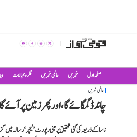
صفحہ اول
خبریں
عالمی خبریں
فکر و خیالات
وی
عالمی خبریں
چاند ڈگمگائے گا، اور پھر زمین پر آئے 
ناسا کے ذریعہ کی گئی تحقیق پر مبنی رپورٹ ’نیچر‘ رسالہ میں گ