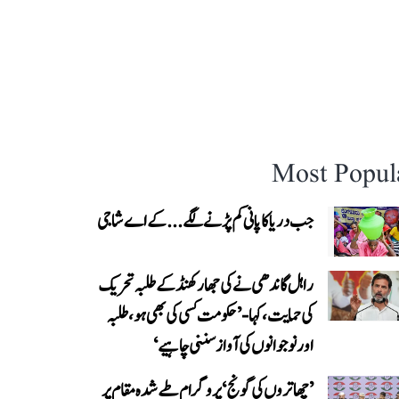
Most Popul
جب دریا کا پانی کم پڑنے لگے...کے اے شاجی
راہل گاندھی نے کی جھارکھنڈ کے طلبہ تحریک
کی حمایت، کہا- ’حکومت کسی کی بھی ہو، طلبہ
اور نوجوانوں کی آواز سننی چاہیے‘
’چھاتروں کی گونج‘ پروگرام طے شدہ مقام پر