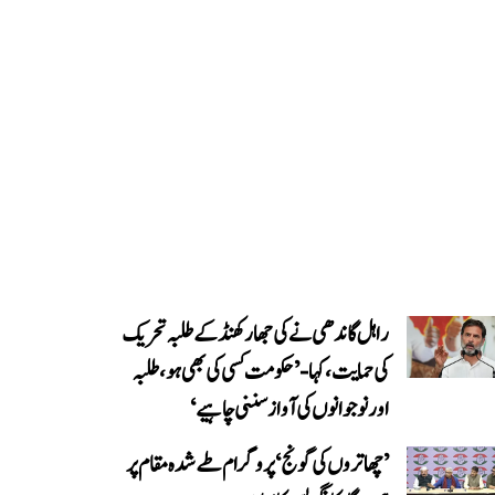
راہل گاندھی نے کی جھارکھنڈ کے طلبہ تحریک
کی حمایت، کہا- ’حکومت کسی کی بھی ہو، طلبہ
اور نوجوانوں کی آواز سننی چاہیے‘
’چھاتروں کی گونج‘ پروگرام طے شدہ مقام پر