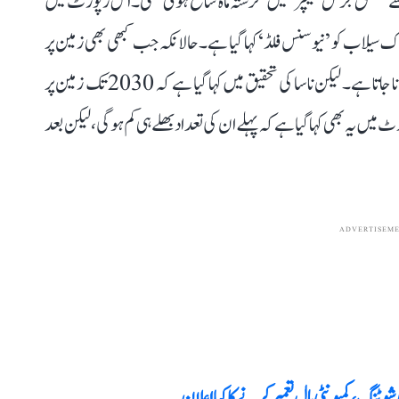
ی سے متعلق جرنل ’نیچر‘ میں گزشتہ ماہ شائع ہوئی تھی۔ اس رپورٹ میں
ک سیلاب کو ’نیوسنس فلڈ‘ کہا گیا ہے۔ حالانکہ جب کبھی بھی زمین پر
ہائی ٹائیڈ آتا ہے اس میں آنے والے سیلاب کو اسی نام سے جانا جاتا ہے۔ لیکن ناسا کی تحقیق میں کہا گیا ہے کہ 2030 تک زمین پر
یں یہ بھی کہا گیا ہے کہ پہلے ان کی تعداد بھلے ہی کم ہوگی، لیکن بعد
ADVERTISEM
وٹنگ، کمیونٹی ہال تعمیر کرنے کا کیا اعلان