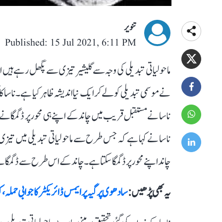
تنویر
Published: 15 Jul 2021, 6:11 PM
ماحولیاتی تبدیلی کی وجہ سے گلیشیر تیزی سے پگھل رہے ہیں اور
نے موسمی تبدیلی کو لے کر ایک نیا اندیشہ ظاہر کیا ہے۔ ناسا ک
ناسا نے مستقبل قریب میں چاند کے اپنے ہی محور پر ڈگمگانے 
چاند اپنے محور پر ڈگمگا سکتا ہے۔ چاند کے اس طرح سے ڈگمگان
یہ بھی پڑھیں :
سادھوی پرگیہ پر ایمس ڈائریکٹر کا جوابی حملہ، 