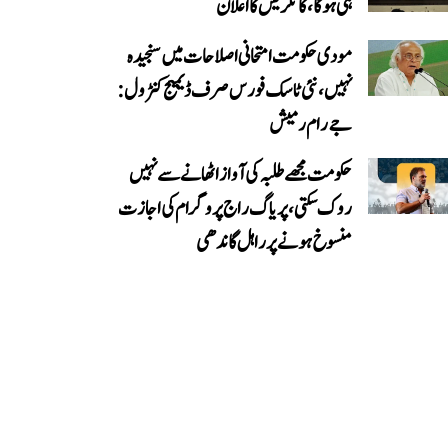
ہی ہوگا، کانگریس کا اعلان
مودی حکومت امتحانی اصلاحات میں سنجیدہ
نہیں، نئی ٹاسک فورس صرف ڈیمیج کنٹرول:
جے رام رمیش
حکومت مجھے طلبہ کی آواز اٹھانے سے نہیں
روک سکتی، پریاگ راج پروگرام کی اجازت
منسوخ ہونے پر راہل گاندھی