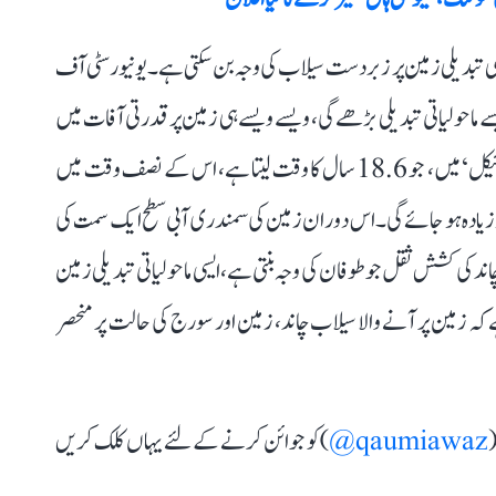
ھی تبدیلی زمین پر زبردست سیلاب کی وجہ بن سکتی ہے۔ یونیورسٹی آف
ے ماحولیاتی تبدیلی بڑھے گی، ویسے ویسے ہی زمین پر قدرتی آفات میں
بھی اضافہ ہوگا۔ یہاں قابل ذکر ہے کہ چاند اپنے ’لونار سائیکل‘ میں، جو 18.6 سال کا وقت لیتا ہے، اس کے نصف وقت میں
اد زیادہ ہو جائے گی۔ اس دوران زمین کی سمندری آبی سطح ایک سمت کی
د کی کشش ثقل جو طوفان کی وجہ بنتی ہے، ایسی ماحولیاتی تبدیلی زمین
 کہ زمین پر آنے والا سیلاب چاند، زمین اور سورج کی حالت پر منحصر
(
qaumiawaz@
) کو جوائن کرنے کے لئے یہاں کلک کریں