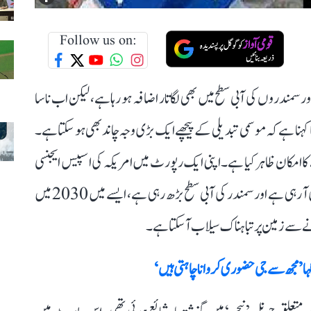
Follow us on:
 سمندروں کی آبی سطح میں بھی لگاتار اضافہ ہو رہا ہے، لیکن اب ناسا
ا کہنا ہے کہ موسمی تبدیلی کے پیچھے ایک بڑی وجہ چاند بھی ہو سکتا ہے۔
کا امکان ظاہر کیا ہے۔ اپنی ایک رپورٹ میں امریکہ کی اسپیس ایجنسی
ناسا نے کہا ہے کہ جس طرح سے ماحولیاتی تبدیلی میں تیزی آ رہی ہے اور سمندر کی آبی سطح بڑھ رہی ہے، ایسے میں 2030 میں
ے سے زمین پر تباہناک سیلاب آ سکتا ہے۔
کہا ’مجھ سے جی حضوری کروانا چاہتی ہیں‘