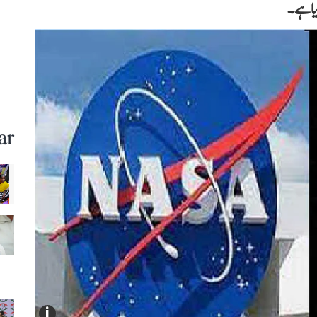
یا ہے۔
ar
i