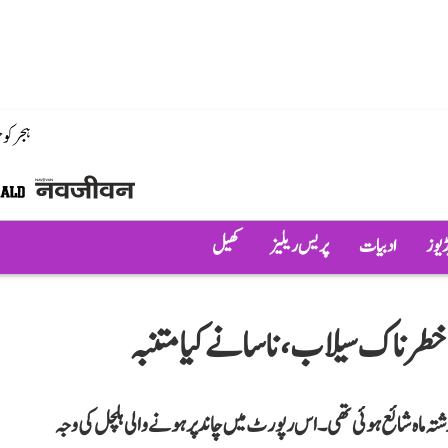
ہجر کو
ڈیوز
ادبیات
پریس ریلیز
کھیل
گا خطرناک سیلاب، ناسا نے کیا متنبہ
زشتہ ماہ شائع ہوئی تھی۔ اس رپورٹ میں چاند پر ہونے والی ہلچل کی وجہ