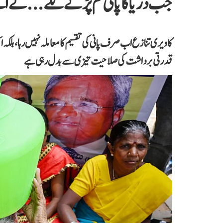
جب دریا کا پانی کم پڑنے لگے...کے 
کاویری تنازع اب صرف پانی کی تقسیم کا معاملہ نہیں رہا، بلکہ ا
قدرتی برداشت کی صلاحیت تیزی سے بدل رہی ہے