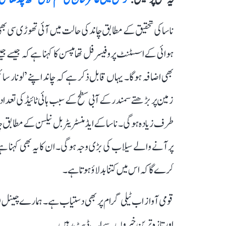
ناسا کی تحقیق کے مطابق چاند کی حالت میں آئی تھوڑی سی ب
ہوائی کے اسسٹنٹ پروفیسر فل تھامپسن کا کہنا ہے کہ جیسے جیس
زمین پر بڑھتے سمندر کے آبی سطح کے سبب ہائی ٹائیڈ کی تعد
طرف زیادہ ہوگی۔ ناسا کے ایڈمنسٹریٹر بل نیلسن کے مطابق چان
پر آنے والے سیلاب کی بڑی وجہ ہوگی۔ ان کا یہ بھی کہنا ہے
کرے گا کہ اس میں کتنا بدلاؤ ہوتا ہے۔
قومی آواز اب ٹیلی گرام پر بھی دستیاب ہے۔ ہمارے چینل 
اور تازہ ترین خبروں سے اپ ڈیٹ رہیں۔