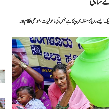
اے شاجی
یک ایسے دریا کا مسئلہ بن چکا ہے جس کی ماحولیات، موسمی نظام اور