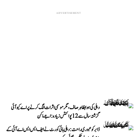
ADVERTISEMENT
دہلی کی ہوا بظاہر صاف، مگر موسمی اثرات الگ کرنے پر اے کیو آئی
گزشتہ سال سے 12 پوائنٹس زیادہ: اجے ماکن
ڈابر کو عبوری راحت: دہلی ہائی کورٹ نے ایف ایس ایس اے آئی کے