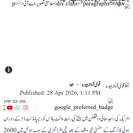
i
قومی آواز بیورو
Published: 28 Apr 2026, 1:11 PM
llow us on:
امریکہ کی راجدھانی واشنگٹن میں ہفتے کی رات وائٹ ہاؤس کوریسپانڈنٹ ڈنر کے دوران
ہوئی فائرنگ کے سنسنی خیز واقعہ کے بعد مچی افراتفری کے سبب ہوٹل میں 2600