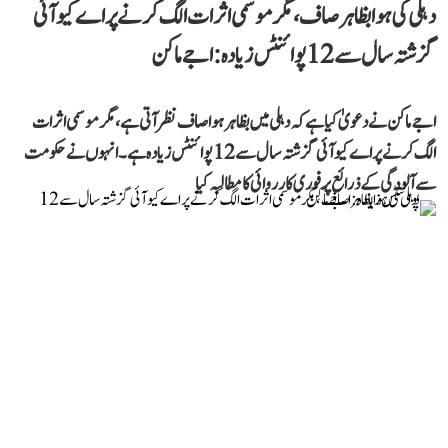
دہلی کی ہوا بظاہر صاف، مگر موسمی اثرات الگ کرنے پر اے کیو آئی
گزشتہ سال سے 12 پوائنٹس زیادہ: اجے ماکن
اجے ماکن نے دعویٰ کیا ہے کہ دہلی میں بظاہر ہوا صاف نظر آتی ہے، مگر موسمی اثرات
الگ کرنے پر اے کیو آئی گزشتہ سال سے 12 پوائنٹس زیادہ ہے۔ انہوں نے حکومت
سے آلودگی کے ذرائع پر فوری کارروائی کا مطالبہ کیا