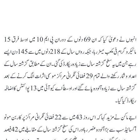
انہوں نے دعویٰ کیا کہ ان 69 دنوں کے دوران پی ایم 10 میں اوسط فرق 15
مائیکروگرام فی مکعب میٹر رہا، جبکہ رواں سال کے 218 دنوں میں سے 145 دن ایسے
رہے جن میں یہ سطح گزشتہ سال سے زیادہ ریکارڈ کی گئی۔ ان کے مطابق گزشتہ سال کے
اعداد و شمار رکھنے والے تمام 29 فضائی نگرانی مراکز موسمی اثرات الگ کرنے کے بعد
گزشتہ سال سے زیادہ آلودہ پائے گئے اور اوسطاً اے کیو آئی میں 13 پوائنٹس کا اضافہ
ریکارڈ کیا گیا۔
اجے ماکن نے مزید کہا کہ اس روز 43 میں سے 22 فضائی نگرانی مراکز پر کاربن مونو
آکسائیڈ سب سے بڑا آلودہ عنصر رہا اور اس کی سطح گزشتہ سال کے مقابلے میں 42 فیصد