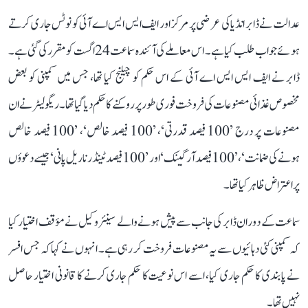
عدالت نے ڈابر انڈیا کی عرضی پر مرکز اور ایف ایس ایس اے آئی کو نوٹس جاری کرتے
ہوئے جواب طلب کیا ہے۔ اس معاملے کی آئندہ سماعت 24 اگست کو مقرر کی گئی ہے۔
ڈابر نے ایف ایس ایس اے آئی کے اس حکم کو چیلنج کیا تھا، جس میں کمپنی کو بعض
مخصوص غذائی مصنوعات کی فروخت فوری طور پر روکنے کا حکم دیا گیا تھا۔ ریگولیٹر نے ان
مصنوعات پر درج ’100 فیصد قدرتی‘، ’100 فیصد خالص‘، ’100 فیصد خالص
ہونے کی ضمانت‘، ’100 فیصد آرگینک‘ اور ’100 فیصد ٹینڈر ناریل پانی‘ جیسے دعوؤں
پر اعتراض ظاہر کیا تھا۔
سماعت کے دوران ڈابر کی جانب سے پیش ہونے والے سینئر وکیل نے مؤقف اختیار کیا
کہ کمپنی کئی دہائیوں سے یہ مصنوعات فروخت کر رہی ہے۔ انہوں نے کہا کہ جس افسر
نے پابندی کا حکم جاری کیا، اسے اس نوعیت کا حکم جاری کرنے کا قانونی اختیار حاصل
نہیں تھا۔