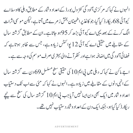
انہوں نے کہا کہ مرکزی آلودگی کنٹرول بورڈ کے اعداد و شمار کے مطابق دہلی کا اوسط اے
کیو آئی 68 ریکارڈ کیا گیا، جو کاغذ پر اطمینان بخش زمرے میں آتا ہے، لیکن موسمی اثرات
الگ کرنے کے بعد یہی اے کیو آئی بڑھ کر 95 ہو جاتا ہے۔ ان کے مطابق گزشتہ سال
کے مقابلے میں حقیقی اے کیو آئی 12 پوائنٹس زیادہ ہے، جس سے ظاہر ہوتا ہے کہ
فضائی آلودگی میں اضافہ ہوا ہے اور نظر آنے والی بہتری صرف موسم کی وجہ سے ہے۔
اجے ماکن نے کہا کہ دہلی میں پی ایم 10 کی حقیقی سطح مسلسل 69 دن سے گزشتہ سال
کے انہی دنوں کے مقابلے میں زیادہ ہے۔ انہوں نے کہا کہ مئی سے اب تک دستیاب
اعداد و شمار میں ایک بھی دن ایسا نہیں آیا جب پی ایم 10 گزشتہ سال کی سطح سے نیچے
ریکارڈ کیا گیا ہو، جبکہ ایک دن کے اعداد و شمار دستیاب نہیں تھے۔
ADVERTISEMENT