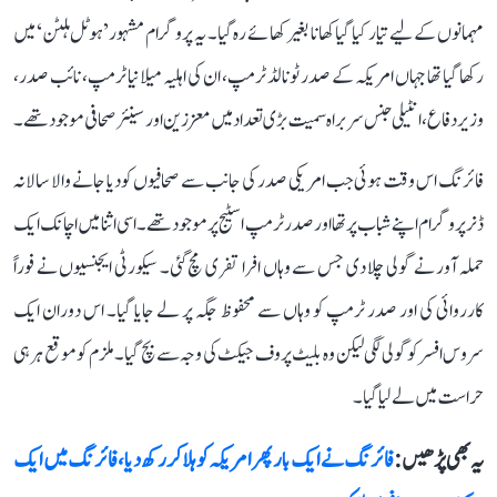
مہمانوں کے لیے تیار کیا گیا کھانا بغیر کھائے رہ گیا۔ یہ پروگرام مشہور’ہوٹل ہلٹن‘ میں
رکھا گیا تھا جہاں امریکہ کے صدر ٹونالڈ ٹرمپ، ان کی اہلیہ میلانیا ٹرمپ، نائب صدر،
وزیردفاع، انٹیلی جنس سربراہ سمیت بڑی تعداد میں معززین اور سینئر صحافی موجود تھے۔
فائرنگ اس وقت ہوئی جب امریکی صدر کی جانب سے صحافیوں کو دیا جانے والا سالانہ
ڈنر پروگرام اپنے شباب پر تھا اور صدر ٹرمپ اسٹیج پر موجود تھے۔ اسی اثنا میں اچانک ایک
حملہ آور نے گولی چلا دی جس سے وہاں افرا تفری مچ گئی۔ سیکورٹی ایجنسیوں نے فوراً
کارروائی کی اور صدر ٹرمپ کو وہاں سے محفوظ جگہ پر لے جایا گیا۔ اس دوران ایک
سروس افسر کو گولی لگی لیکن وہ بلیٹ پروف جیکٹ کی وجہ سے بچ گیا۔ ملزم کو موقع ہر ہی
حراست میں لے لیا گیا۔
یہ بھی پڑھیں :
فائرنگ نے ایک بار پھر امریکہ کو ہلا کر رکھ دیا، فائرنگ میں ایک