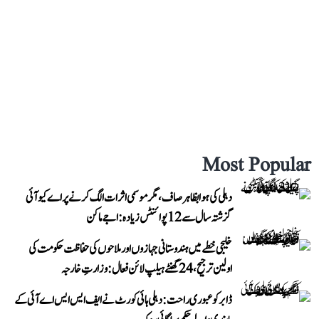
Most Popular
دہلی کی ہوا بظاہر صاف، مگر موسمی اثرات الگ کرنے پر اے کیو آئی
گزشتہ سال سے 12 پوائنٹس زیادہ: اجے ماکن
خلیجی خطے میں ہندوستانی جہازوں اور ملاحوں کی حفاظت حکومت کی
اولین ترجیح، 24 گھنٹے ہیلپ لائن فعال: وزارتِ خارجہ
ڈابر کو عبوری راحت: دہلی ہائی کورٹ نے ایف ایس ایس اے آئی کے