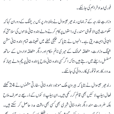
فوری امداد فراہم کی جا سکے۔
وزارتِ خارجہ کے ترجمان رندھیر جیسوال نے ہفتہ وار پریس بریفنگ کے دوران کہا کہ
حکومت بین الاقوامی سمندری راستوں پر کام کرنے والے ہندوستانی ملاحوں کی سلامتی کو
انتہائی اہمیت دیتی ہے۔ انہوں نے بتایا کہ خلیجی خطے میں تعینات تمام ہندوستانی مشن
شپنگ وزارت، متعلقہ ممالک کے میری ٹائم حکام اور دیگر متعلقہ اداروں کے ساتھ
مسلسل رابطے میں رہتے ہیں، تاکہ اگر کسی ہندوستانی ملاح یا ہندوستانی پرچم والے جہاز کو
مدد درکار ہو تو فوری کارروائی کی جا سکے۔
رندھیر جیسوال نے بتایا کہ بیرونِ ملک موجود ہندوستانی سفارتی مشنوں نے 24 گھنٹے
فعال ہیلپ لائنیں بھی قائم کر رکھی ہیں۔ ان ہیلپ لائنوں کے ذریعے نہ صرف ملاح
بلکہ ضرورت مند دیگر ہندوستانی شہری بھی کسی بھی وقت مدد حاصل کر سکتے ہیں۔