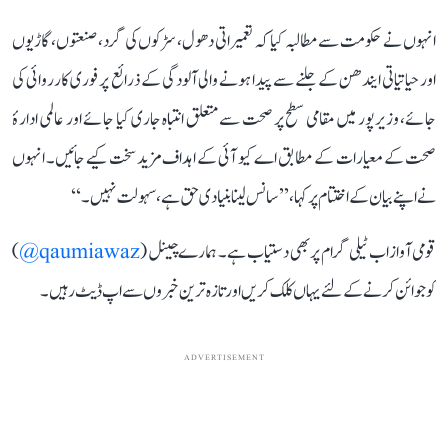
انہوں نے حکومت سے مطالبہ کیا کہ تعمیراتی دھول، سڑکوں کی گرد، صنعتوں، گاڑیوں
اور حیاتیاتی ایندھن کے جلنے سے پیدا ہونے والی آلودگی کے ذرائع پر فوری کارروائی کی
جائے، وزیرپور میں مقامی سطح پر صحت سے متعلق انتباہ جاری کیا جائے اور عالمی ادارۂ
صحت کے معیارات کے مطابق اے کیو آئی کے اہداف مزید سخت کیے جائیں۔ انہوں
نے اپنے بیان کے اختتام پر کہا، ’’سانس لینا بنیادی حق ہے، سہولت نہیں۔‘‘
قومی آواز اب ٹیلی گرام پر بھی دستیاب ہے۔ ہمارے چینل (
qaumiawaz@
)
کو جوائن کرنے کے لئے یہاں کلک کریں اور تازہ ترین خبروں سے اپ ڈیٹ رہیں۔
ADVERTISEMENT