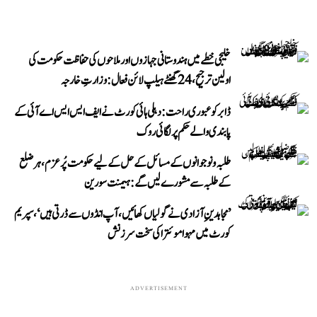
خلیجی خطے میں ہندوستانی جہازوں اور ملاحوں کی حفاظت حکومت کی
اولین ترجیح، 24 گھنٹے ہیلپ لائن فعال: وزارتِ خارجہ
ڈابر کو عبوری راحت: دہلی ہائی کورٹ نے ایف ایس ایس اے آئی کے
پابندی والے حکم پر لگائی روک
طلبہ و نوجوانوں کے مسائل کے حل کے لیے حکومت پُرعزم، ہر ضلع
کے طلبہ سے مشورے لیں گے: ہیمنت سورین
’مجاہدینِ آزادی نے گولیاں کھائیں، آپ انڈوں سے ڈرتی ہیں‘، سپریم
کورٹ میں مہوا موئترا کی سخت سرزنش
ADVERTISEMENT