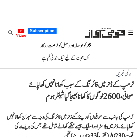
Subscription
Videos
ہجر کو حوصلہ اور وصل کو فرصت درکار
اک محبت کے لیے ایک جوانی کم ہے
عالمی خبریں
ٹرمپ کے ڈنر میں فائرنگ کے سبب کھانا نہیں کھا پائے
صحافی، 2600 لوگوں کا کھانا بھیجا گیا شیلٹر ہوم
ٹرمپ کی جانب سے صحافیوں کو دیئے گئے ڈنر میں فائرنگ کی وجہ سے مہمان کھانا نہیں
کھا پائے۔ ڈنر میں بلاسٹر اور اسٹیک جیسے مہنگے کھانے شامل تھے جس کی ہر پلیٹ کی
قیمت 230 ڈالر (تقریباً 33 ہزار روپئے) تھی۔