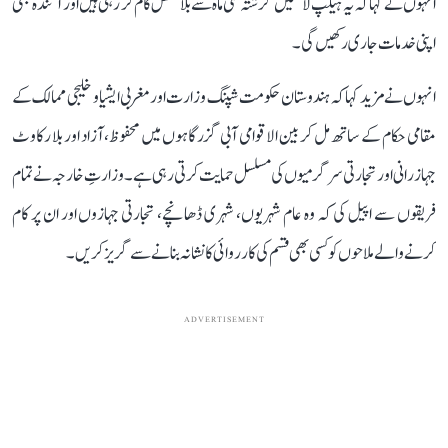
انہوں نے کہا کہ یہ ہیلپ لائنیں گزشتہ کئی ماہ سے بلا تعطل کام کر رہی ہیں اور آئندہ بھی
اپنی خدمات جاری رکھیں گی۔
انہوں نے مزید کہا کہ ہندوستان حکومت شپنگ وزارت اور مغربی ایشیا و خلیجی ممالک کے
مقامی حکام کے ساتھ مل کر بین الاقوامی آبی گزرگاہوں میں محفوظ، آزاد اور بلا رکاوٹ
جہاز رانی اور تجارتی سرگرمیوں کی مسلسل حمایت کرتی رہی ہے۔ وزارتِ خارجہ نے تمام
فریقوں سے اپیل کی کہ وہ عام شہریوں، شہری ڈھانچے، تجارتی جہازوں اور ان پر کام
کرنے والے ملاحوں کو کسی بھی قسم کی کارروائی کا نشانہ بنانے سے گریز کریں۔
ADVERTISEMENT