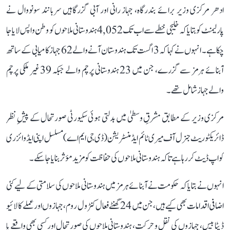
ادھر مرکزی وزیر برائے بندرگاہ، جہاز رانی اور آبی گزرگاہیں سربانند سونووال نے
پارلیمنٹ کو بتایا کہ خلیجی خطے سے اب تک 4,052 ہندوستانی ملاحوں کو وطن واپس لایا جا
چکا ہے۔ انہوں نے کہا کہ 3 اگست تک ہندوستان آنے والے 62 جہاز کامیابی کے ساتھ
آبنائے ہرمز سے گزرے، جن میں 23 ہندوستانی پرچم والے جبکہ 39 غیر ملکی پرچم
والے جہاز شامل تھے۔
مرکزی وزیر کے مطابق مشرقِ وسطیٰ میں بدلتی ہوئی سکیورٹی صورتحال کے پیشِ نظر
ڈائریکٹوریٹ جنرل آف میری ٹائم ایڈمنسٹریشن (ڈی جی ایم اے) مسلسل اپنی ایڈوائزری
کو اپ ڈیٹ کر رہا ہے تاکہ ہندوستانی ملاحوں کی حفاظت کو مزید مؤثر بنایا جا سکے۔
انہوں نے بتایا کہ حکومت نے آبنائے ہرمز میں ہندوستانی ملاحوں کی سلامتی کے لیے کئی
اضافی اقدامات بھی کیے ہیں، جن میں 24 گھنٹے فعال کنٹرول روم، جہازوں اور عملے کا لائیو
ڈیٹا بیس، جہازوں کی نقل و حرکت، ہندوستانی ملاحوں کی صورتحال اور کسی بھی واقعے یا