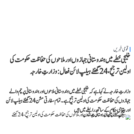
قومی خبریں
خلیجی خطے میں ہندوستانی جہازوں اور ملاحوں کی حفاظت حکومت کی
اولین ترجیح، 24 گھنٹے ہیلپ لائن فعال: وزارتِ خارجہ
وزارتِ خارجہ نے کہا ہے کہ خلیجی خطے میں ہندوستانی ملاحوں اور ہندوستانی پرچم والے
جہازوں کی حفاظت حکومت کی اولین ترجیح ہے۔ تمام سفارتی مشن 24 گھنٹے ہیلپ لائن
اور مقامی حکام کے ساتھ رابطے میں ہیں