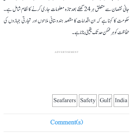
جانی نقصان سے متعلق ہر 24 گھنٹے بعد تازہ معلومات جاری کرنے کا نظام شامل ہے۔
حکومت کا کہنا ہے کہ ان اقدامات کا مقصد ہندوستانی ملاحوں اور تجارتی جہازوں کی
حفاظت کو ہر ممکن حد تک یقینی بنانا ہے۔
ADVERTISEMENT
Seafarers
Safety
Gulf
India
Comment(s)