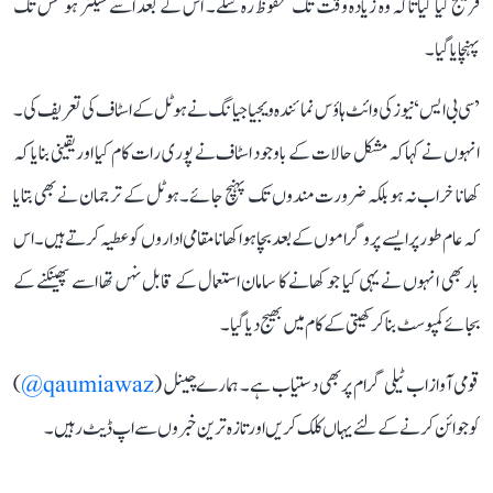
فریج کیا گیا تاکہ وہ زیادہ وقت تک محفوظ رہ سکے۔ اس کے بعد اسے شیلٹر ہومس تک
پہنچایا گیا۔
’سی بی ایس‘ نیوز کی وائٹ ہاؤس نمائندہ ویجیا جیانگ نے ہوٹل کے اسٹاف کی تعریف کی۔
انہوں نے کہا کہ مشکل حالات کے باوجود اسٹاف نے پوری رات کام کیا اور یقینی بنایا کہ
کھانا خراب نہ ہو بلکہ ضرورت مندوں تک پہنچ جائے۔ ہوٹل کے ترجمان نے بھی بتایا
کہ عام طور پر ایسے پروگراموں کے بعد بچا ہوا کھانا مقامی اداروں کو عطیہ کرتے ہیں۔ اس
بار بھی انہوں نے یہی کیا جو کھانے کا سامان استعمال کے قابل نہں تھا اسے پھینکنے کے
بجائے کمپوسٹ بناکر کھیتی کے کام میں بھیج دیا گیا۔
قومی آواز اب ٹیلی گرام پر بھی دستیاب ہے۔ ہمارے چینل (
qaumiawaz@
)
کو جوائن کرنے کے لئے یہاں کلک کریں اور تازہ ترین خبروں سے اپ ڈیٹ رہیں۔