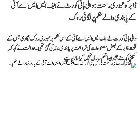
ڈابر کو عبوری راحت: دہلی ہائی کورٹ نے ایف ایس ایس اے آئی
کے پابندی والے حکم پر لگائی روک
دہلی ہائی کورٹ نے ایف ایس ایس اے آئی کے اس حکم پر عبوری روک لگا دی جس کے
تحت ڈابر کے بعض مصنوعات کی فروخت پر پابندی عائد کی گئی تھی۔ عدالت نے کہا کہ
کمپنی کو سنے بغیر ایسا حکم جاری نہیں کیا جانا چاہیے