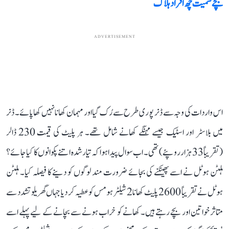
بچے سمیت چھ افراد ہلاک
ADVERTISEMENT
اس واردات کی وجہ سے ڈنر پوری طرح سے رُک گیا اور مہمان کھانا نہیں کھا پائے۔ ڈنر
میں بلاسٹر اور اسٹیک جیسے مہنگے کھانے شامل تھے۔ ہر پلیٹ کی قیمت 230 ڈالر
(تقریباً 33 ہزار روپئے) تھی۔ اب سوال پیدا ہوا کہ تیار شدہ اتنے پکوانوں کا کیا جائے؟
ہلٹن ہوٹل نے اسے پھینکنے کی بجائے ضرورت مند لوگوں کو دینے کا فیصلہ کیا۔ ہلٹن
ہوٹل نے تقریباً 2600 پلیٹ کھانا 2 شیلٹر ہومس کو عطیہ کر دیا جہاں گھریلو تشدد سے
متاثر خواتین اور بچے رہتے ہیں۔ کھانے کو خراب ہونے سے بچانے کے لیے پہلے اسے