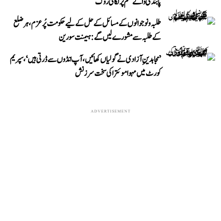
پابندی والے حکم پر لگائی روک
طلبہ و نوجوانوں کے مسائل کے حل کے لیے حکومت پُرعزم، ہر ضلع
کے طلبہ سے مشورے لیں گے: ہیمنت سورین
’مجاہدینِ آزادی نے گولیاں کھائیں، آپ انڈوں سے ڈرتی ہیں‘، سپریم
کورٹ میں مہوا موئترا کی سخت سرزنش
ADVERTISEMENT