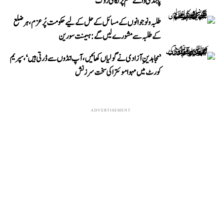
پابندی والے حکم پر لگائی روک
طلبہ و نوجوانوں کے مسائل کے حل کے لیے حکومت پُرعزم، ہر ضلع
کے طلبہ سے مشورے لیں گے: ہیمنت سورین
’مجاہدینِ آزادی نے گولیاں کھائیں، آپ انڈوں سے ڈرتی ہیں‘، سپریم
کورٹ میں مہوا موئترا کی سخت سرزنش
ADVERTISEMENT