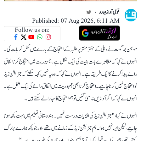
قومی آواز بیورو
Published: 07 Aug 2026, 6:11 AM
Follow us on:
موہن بھاگوت نے دہلی کے جنتر منتر پر طلبہ کے احتجاج کے بارے میں کھل کر بات کی۔
انہوں نے کہا کہ مظاہرے بات چیت کی ایک شکل ہے۔ جمہوریت میں احتجاج کرنا اتفاق
رائے پیدا کرنے کا ایک طریقہ ہے۔ انہوں نے کہا کہ وہ یہ نہیں کہہ سکتے کہ جنریشن زیڈ
کو احتجاج نہیں کرنا چاہیے۔احتجاج کرنا بھی جمہوریت میں اتفاق رائے کی ایک شکل ہے۔
انہو ں نے کہا کہ اگر آوازیں نہ سنی گئیں تو ہم احتجاج کا سہارا لے سکتے ہیں۔
انہوں نے کہا، " جنریشن زیڈ کی شکایات درست تھیں۔ ہندوستانی تعلیم میں بہت کچھ ہونا
چاہیے، لیکن ایسا نہیں ہوا۔ ہم جنریشن زیڈ کے زمانے میں تھے، اور جو کچھ ہمارے بزرگ
کہتے تھے، ہم نےاسے قبول کیا۔ آج ہمیں جواب اور محبت کی ضرورت ہے۔‘‘