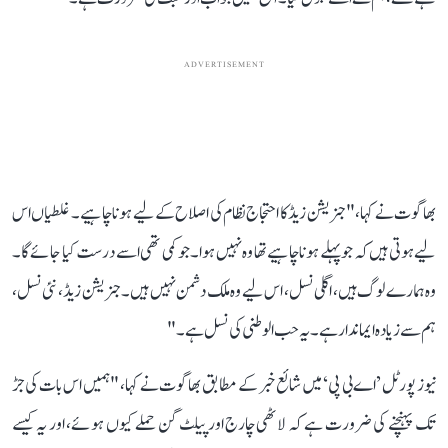
ADVERTISEMENT
بھاگوت نے کہا، " جنریشن زیڈ کا احتجاج نظام کی اصلاح کے لیے ہونا چاہیے۔ غلطیاں اس
لیے ہوتی ہیں کہ جو پہلے ہونا چاہیے تھا وہ نہیں ہوا۔ جو کمی تھی اسے درست کیا جائے گا۔
وہ ہمارے لوگ ہیں، اگلی نسل، اس لیے وہ ملک دشمن نہیں ہیں۔ جنریشن زیڈ ، نئی نسل،
ہم سے زیادہ ایماندار ہے۔ یہ حب الوطنی کی نسل ہے۔"
نیوز پورٹل ’اے بی پی‘ میں شائع خبر کے مطابق بھاگوت نے کہا، "ہمیں اس بات کی جڑ
تک پہنچنے کی ضرورت ہے کہ لاٹھی چارج اور پیلٹ گن حملے کیوں ہوئے، اور یہ کیسے