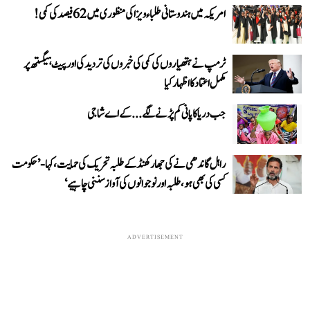
امریکہ میں ہندوستانی طلباء ویزا کی منظوری میں 62 فیصد کی کمی!
ٹرمپ نے ہتھیاروں کی کمی کی خبروں کی تردید کی اور پیٹ ہیگستھ پر
مکمل اعتماد کا اظہار کیا
جب دریا کا پانی کم پڑنے لگے...کے اے شاجی
راہل گاندھی نے کی جھارکھنڈ کے طلبہ تحریک کی حمایت، کہا- ’حکومت
کسی کی بھی ہو، طلبہ اور نوجوانوں کی آواز سننی چاہیے‘
ADVERTISEMENT