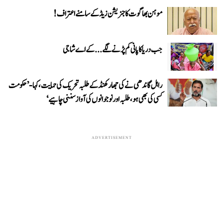
موہن بھاگوت کا جنریشن زیڈ کے سامنے اعتراف!
جب دریا کا پانی کم پڑنے لگے...کے اے شاجی
راہل گاندھی نے کی جھارکھنڈ کے طلبہ تحریک کی حمایت، کہا- ’حکومت
کسی کی بھی ہو، طلبہ اور نوجوانوں کی آواز سننی چاہیے‘
ADVERTISEMENT