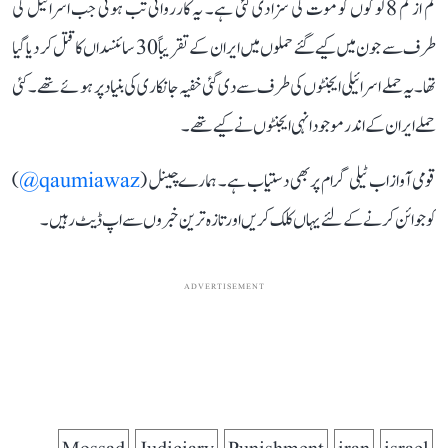
کم از کم 8 لوگوں کو موت کی سزا دی گئی ہے۔ یہ کارروائی تب ہوئی جب اسرائیل کی
طرف سے جون میں کیے گئے حملوں میں ایران کے تقریباً 30 سائنسداں کا قتل کر دیا گیا
تھا۔ یہ حملے اسرائیلی ایجنٹوں کی طرف سے دی گئی خفیہ جانکاری کی بنیاد پر ہوئے تھے۔ کئی
حملے ایران کے اندر موجود انہی ایجنٹوں نے کیے تھے۔
قومی آواز اب ٹیلی گرام پر بھی دستیاب ہے۔ ہمارے چینل (
qaumiawaz@
)
کو جوائن کرنے کے لئے یہاں کلک کریں اور تازہ ترین خبروں سے اپ ڈیٹ رہیں۔
ADVERTISEMENT