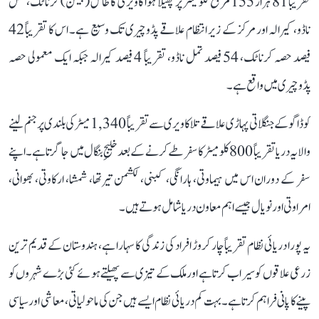
تقریباً 81 ہزار 155 مربع کلومیٹر پر پھیلا ہوا کاویری کا طاس (بیسن) کرناٹک، تمل
ناڈو، کیرالہ اور مرکز کے زیر انتظام علاقے پڈوچیری تک وسیع ہے۔ اس کا تقریباً 42
فیصد حصہ کرناٹک، 54 فیصد تمل ناڈو، تقریباً 4 فیصد کیرالہ جبکہ ایک معمولی حصہ
پڈوچیری میں واقع ہے۔
کوڈاگو کے جنگلاتی پہاڑی علاقے تلاکاویری سے تقریباً 1,340 میٹر کی بلندی پر جنم لینے
والا یہ دریا تقریباً 800 کلومیٹر کا سفر طے کرنے کے بعد خلیجِ بنگال میں جا گرتا ہے۔ اپنے
سفر کے دوران اس میں ہیماوتی، ہارانگی، کبنی، لکشمن تیرتھا، شمشا، ارکاوتی، بھوانی،
امراوتی اور نویال جیسے اہم معاون دریا شامل ہوتے ہیں۔
یہ پورا دریائی نظام تقریباً چار کروڑ افراد کی زندگی کا سہارا ہے، ہندوستان کے قدیم ترین
زرعی علاقوں کو سیراب کرتا ہے اور ملک کے تیزی سے پھیلتے ہوئے کئی بڑے شہروں کو
پینے کا پانی فراہم کرتا ہے۔ بہت کم دریائی نظام ایسے ہیں جن کی ماحولیاتی، معاشی اور سیاسی