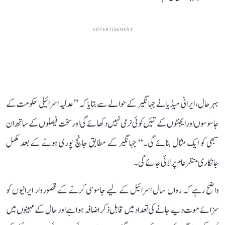
ADVERTISEMENT
بہرحال، ایرانی میڈیا نے جہانگیر کے حوالے سے بتایا کہ ’’عدلیہ اسرائیلی حکومت کے
جاسوسوں اور ایجنٹوں کے تئیں کوئی نرمی نہیں دکھائے گی اور سخت فیصلوں کے ساتھ ان
سبھی کو ایک مثال بنائے گی۔‘‘ جہانگیر کے مطابق جانچ پوری ہونے کے بعد مکمل
جانکاری منظر عام پر لائی جائے گی۔
واضح رہے کہ رواں سال اسرائیل کے لیے جاسوسی کرنے کے قصوروار ایرانیوں کو
سزائے موت دیے جانے کی تعداد میں قابل ذکر اضافہ ہوا ہے اور حال کے مہینوں میں