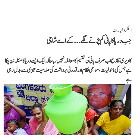
فکر و خیالات
جب دریا کا پانی کم پڑنے لگے...کے اے شاجی
کاویری تنازع اب صرف پانی کی تقسیم کا معاملہ نہیں رہا، بلکہ ایک ایسے دریا کا مسئلہ بن چکا
ہے جس کی ماحولیات، موسمی نظام اور قدرتی برداشت کی صلاحیت تیزی سے بدل رہی
ہے