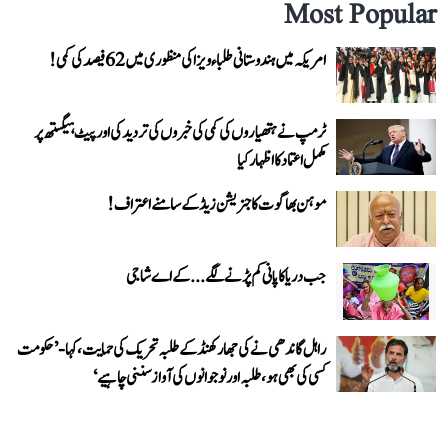
Most Popular
امریکہ میں ہندوستانی طلباء ویزا کی منظوری میں 62 فیصد کی کمی!
ٹرمپ نے ہتھیاروں کی کمی کی خبروں کی تردید کی اور پیٹ ہیگستھ پر
مکمل اعتماد کا اظہار کیا
موہن بھاگوت کا جنریشن زیڈ کے سامنے اعتراف!
جب دریا کا پانی کم پڑنے لگے...کے اے شاجی
راہل گاندھی نے کی جھارکھنڈ کے طلبہ تحریک کی حمایت، کہا- ’حکومت
کسی کی بھی ہو، طلبہ اور نوجوانوں کی آواز سننی چاہیے‘