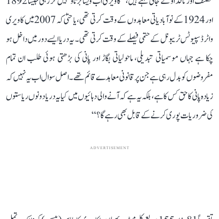
مصنف اور ناقد او کے جانی کہتے ہیں، ’’کاویری اب ویسا برتاؤ نہیں کر رہی جیسا 1892
اور 1924 کے نوآبادیاتی معاہدوں کے وقت کرتی تھی، یا حتیٰ کہ 2007 میں کاویری
واٹر ڈسپیوٹس ٹریبونل کے حتمی فیصلے کے وقت کرتی تھی۔ یہ دریا ایسے دور میں داخل ہو
چکا ہے جہاں موسمیاتی تبدیلی، ماحولیاتی بگاڑ اور پانی کی بڑھتی ہوئی طلب ان تمام
مفروضوں کو بدل رہی ہے جن پر قانونی معاہدے قائم تھے۔ اصل سوال اب یہ نہیں کہ
زیادہ پانی کا حق کس کا ہے، بلکہ یہ ہے کہ آنے والی دہائیوں میں کیا یہ دریا دونوں ریاستوں
کی ضروریات پوری کرنے کے قابل بھی رہے گا؟‘‘
ADVERTISEMENT