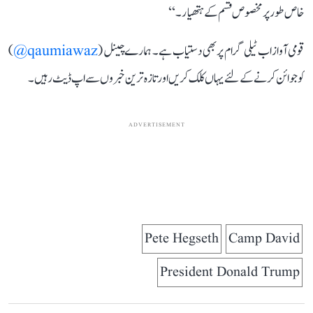
خاص طور پر مخصوص قسم کے ہتھیار۔‘‘
قومی آواز اب ٹیلی گرام پر بھی دستیاب ہے۔ ہمارے چینل (
qaumiawaz@
)
کو جوائن کرنے کے لئے یہاں کلک کریں اور تازہ ترین خبروں سے اپ ڈیٹ رہیں۔
ADVERTISEMENT
Pete Hegseth
Camp David
President Donald Trump