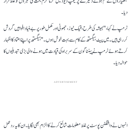
ہتھیاروں کے کم ہوتے ذخیرے پر کیمپ ڈیوڈ میں گرما گرم بحث کی خبروں کو غلط قرار
دیا۔
ٹرمپ نے کہا، "ہمیشہ کی طرح، فیک نیوز ، جھوٹی اور مکمل طور پر بے بنیاد افواہیں گردش
کر رہی ہیں۔ میں پیٹ ہیگستھ کے کام سے بہت خوش ہوں۔" ہیگستھ پر اپنے اعتماد کا اظہار
کرتے ہوئے ٹرمپ نے پینٹاگون کے سربراہ کی قیادت میں ہونے والی بڑی تبدیلیوں کا
حوالہ دیا۔
ADVERTISEMENT
انہوں نے واشنگٹن پوسٹ پر غلط معلومات شائع کرنے کا الزام بھی لگایا۔ ان کا یہ ردعمل