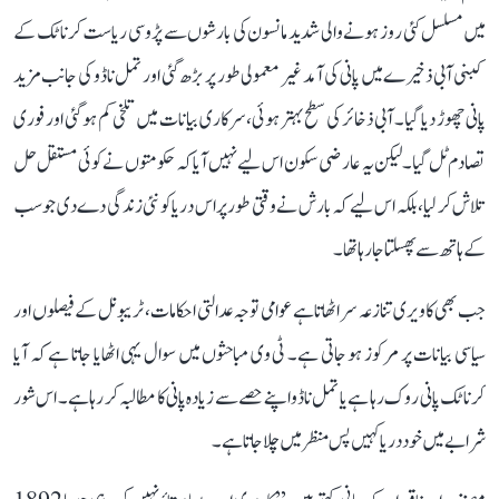
میں مسلسل کئی روز ہونے والی شدید مانسون کی بارشوں سے پڑوسی ریاست کرناٹک کے
کبنی آبی ذخیرے میں پانی کی آمد غیر معمولی طور پر بڑھ گئی اور تمل ناڈو کی جانب مزید
پانی چھوڑ دیا گیا۔ آبی ذخائر کی سطح بہتر ہوئی، سرکاری بیانات میں تلخی کم ہو گئی اور فوری
تصادم ٹل گیا۔ لیکن یہ عارضی سکون اس لیے نہیں آیا کہ حکومتوں نے کوئی مستقل حل
تلاش کر لیا، بلکہ اس لیے کہ بارش نے وقتی طور پر اس دریا کو نئی زندگی دے دی جو سب
کے ہاتھ سے پھسلتا جا رہا تھا۔
جب بھی کاویری تنازعہ سر اٹھاتا ہے عوامی توجہ عدالتی احکامات، ٹریبونل کے فیصلوں اور
سیاسی بیانات پر مرکوز ہو جاتی ہے۔ ٹی وی مباحثوں میں سوال یہی اٹھایا جاتا ہے کہ آیا
کرناٹک پانی روک رہا ہے یا تمل ناڈو اپنے حصے سے زیادہ پانی کا مطالبہ کر رہا ہے۔ اس شور
شرابے میں خود دریا کہیں پس منظر میں چلا جاتا ہے۔