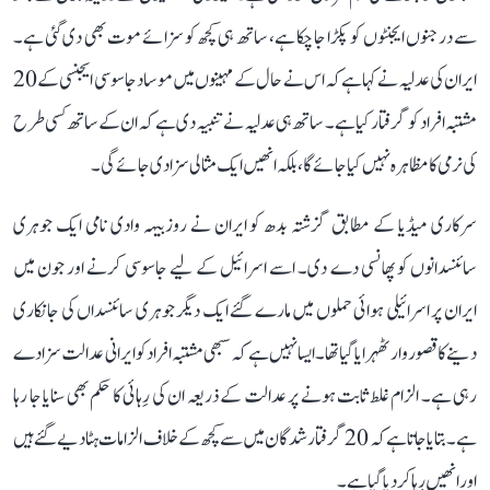
سے درجنوں ایجنٹوں کو پکڑا جا چکا ہے، ساتھ ہی کچھ کو سزائے موت بھی دی گئی ہے۔
ایران کی عدلیہ نے کہا ہے کہ اس نے حال کے مہینوں میں موساد جاسوسی ایجنسی کے 20
مشتبہ افراد کو گرفتار کیا ہے۔ ساتھ ہی عدلیہ نے تنبیہ دی ہے کہ ان کے ساتھ کسی طرح
کی نرمی کا مظاہرہ نہیں کیا جائے گا، بلکہ انھیں ایک مثالی سزا دی جائے گی۔
سرکاری میڈیا کے مطابق گزشتہ بدھ کو ایران نے روزبیہہ وادی نامی ایک جوہری
سائنسدانوں کو پھانسی دے دی۔ اسے اسرائیل کے لیے جاسوسی کرنے اور جون میں
ایران پر اسرائیلی ہوائی حملوں میں مارے گئے ایک دیگر جوہری سائنسداں کی جانکاری
دینے کا قصوروار ٹھہرایا گیا تھا۔ ایسا نہیں ہے کہ سبھی مشتبہ افراد کو ایرانی عدالت سزا دے
رہی ہے۔ الزام غلط ثابت ہونے پر عدالت کے ذریعہ ان کی رِہائی کا حکم بھی سنایا جا رہا
ہے۔ بتایا جاتا ہے کہ 20 گرفتار شدگان میں سے کچھ کے خلاف الزامات ہٹا دیے گئے ہیں
اور انھیں رِہا کر دیا گیا ہے۔