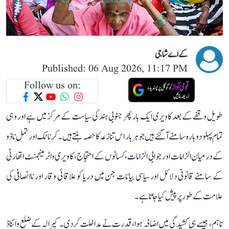
کے اے شاجی
Published: 06 Aug 2026, 11:17 PM
Follow us on:
طویل وقفے کے بعد کاویری ایک بار پھر جنوبی ہند کی سیاست کے مرکز میں ہے اور وہی
تمام پہلو دوبارہ سامنے آ گئے ہیں جو ہر بار اس تنازعہ کا حصہ بنتے ہیں۔ کرناٹک اور تمل ناڈو
کے درمیان الزامات اور جوابی الزامات، کسانوں کے احتجاج، کاویری واٹر مینجمنٹ اتھارٹی
کے سامنے قانونی دلائل اور سیاسی بیانات جن میں دریا کو علاقائی وقار اور ناانصافی کی
علامت کے طور پر پیش کیا جاتا ہے۔
تاہم، جیسے ہی کشیدگی میں اضافہ ہوا، قدرت نے مداخلت کر دی۔ کیرالہ کے ضلع وائناڈ