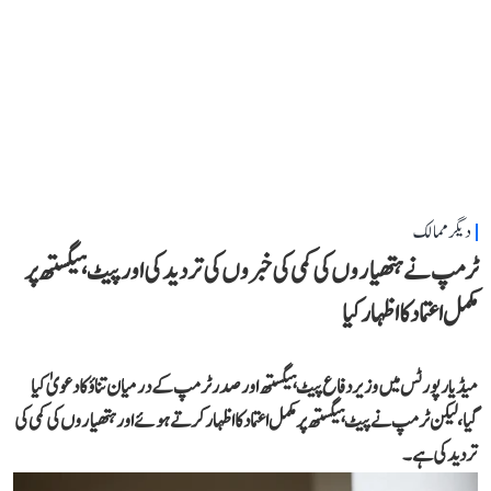
دیگر ممالک
ٹرمپ نے ہتھیاروں کی کمی کی خبروں کی تردید کی اور پیٹ ہیگستھ پر
مکمل اعتماد کا اظہار کیا
میڈیا رپورٹس میں وزیر دفاع پیٹ ہیگستھ اور صدر ٹرمپ کے درمیان تناؤ کا دعویٰ کیا
گیا، لیکن ٹرمپ نے پیٹ ہیگستھ پر مکمل اعتماد کا اظہار کرتے ہوئے اور ہتھیاروں کی کمی کی
تردید کی ہے۔