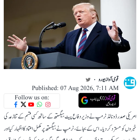
قومی آواز بیورو
Published: 07 Aug 2026, 7:11 AM
Follow us on:
امریکی صدر ڈونالڈ ٹرمپ نے وزیر دفاع پیٹ ہیگستھ کے ساتھ کسی قسم کے تنازعہ کی
خبروں کو مسترد کر دیا۔ اس کے بجائے، ٹرمپ نے ہیگستھ پر مکمل اعتماد کا اظہار کیا اور