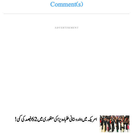
Comment(s)
ADVERTISEMENT
امریکہ میں ہندوستانی طلباء ویزا کی منظوری میں 62 فیصد کی کمی!