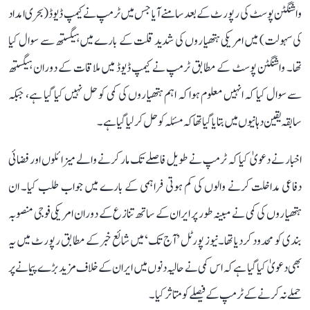
واشنگٹن پوسٹ کی رپورٹ کے بعد سامنے آیا جس میں ٹرمپ نے کیمپ ڈیوڈ (بحری امداد
کی سہولت) میں امریکی ہتھیاروں کی شدید قلت کے بارے میں ہیگستھ سے سوال کیا
تھا۔ واشنگٹن پوسٹ کے مطابق ٹرمپ نے کیمپ ڈیوڈ میں ملاقات کے دوران ہیگستھ
سے سوال کیا کہ انہیں معلوم ہوا کہ اہم ہتھیاروں کی کمی کو حل نہیں کیا گیا ہے، جبکہ
سابقہ ​​یقین دہانیوں میں بتا یا گیا تھا کہ مسئلہ کو حل کر لیا گیا ہے۔
اخبار نے دعویٰ کیا کہ ٹرمپ نے طویل فاصلے تک مار کرنے والے میزائلوں اور فضائی
دفاعی مداخلت کرنے والوں کی کم ہوتی فراہمی کے بارے میں جواب طلب کیا۔ ان
ہتھیاروں کی کمی نے مبینہ طور پر ایران کے ساتھ تنازع کے دوران امریکی فوجی منصوبہ
بندی کو محدود کر دیا تھا۔نیوز پورٹل ’آج تک‘ میں شائع خبر کے مطابق رپورٹ میں یہ
بھی دعویٰ کیا گیا ہے کہ اس کمی نے حالیہ دنوں میں ایران کے خلاف مزید بڑے پیمانے پر
حملے نہ کرنے کے ٹرمپ کے فیصلے کو متاثر کیا۔