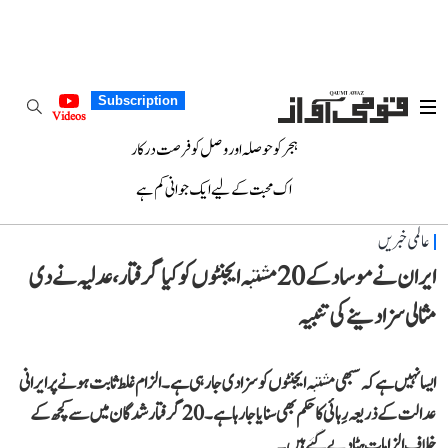
Subscription
Videos
ہجر کو حوصلہ اور وصل کو فرصت درکار
اک محبت کے لیے ایک جوانی کم ہے
عالمی خبریں
ایران نے موساد کے 20 مشتبہ ایجنٹوں کو کیا گرفتار، عدلیہ نے دی
مثالی سزا دینے کی تنبیہ
ایسا نہیں ہے کہ سبھی مشتبہ ایجنٹوں کو سزا دی جا رہی ہے۔ الزام غلط ثابت ہونے پر ایرانی
عدالت کے ذریعہ رِہائی کا حکم بھی سنایا جا رہا ہے۔ 20 گرفتار شدگان میں سے کچھ کے
خلاف الزامات ہٹا دیے گئے ہیں۔