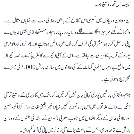
اہمیت اس قدر وسیع ہو۔
ان معاون دریاؤں میں کبنی اس تنازع کے باہمی ربط کی سب سے نمایاں مثال ہے۔
وائناڈ کے گھنے سرسبز جنگلات سے نکلنے والا یہ دریا پانامارم اور مننتھاواڑی جیسی ندیوں سے
پانی حاصل کرتا ہوا مشرق کی طرف کرناٹک میں داخل ہوتا ہے اور پھر تروماکودالو نرسی
پورہ کے قریب کاویری سے جا ملتا ہے۔ اس کے آبی ذخیرے کا تقریباً نصف حصہ کیرالہ
میں واقع ہے، جہاں مغربی گھاٹ کے کئی علاقوں میں سالانہ بارش 3,000 ملی میٹر سے
بھی زیادہ ہوتی ہے۔
تاہم وائناڈ کی بارشیں پوری کہانی بیان نہیں کرتیں۔ کرناٹک میں کاویری کے وسیع تر آبی
ذخیرے والے علاقوں میں اس بار مانسون کہیں زیادہ غیر یقینی ثابت ہوا۔ کوڈاگو، حسن
اور بالائی طاس کے دیگر اضلاع میں جنوب مغربی مانسون کے ابتدائی ہفتوں کے دوران
بارش بے قاعدہ رہی، جس کے باعث بڑے آبی ذخائر میں پانی کی آمد کم رہی۔