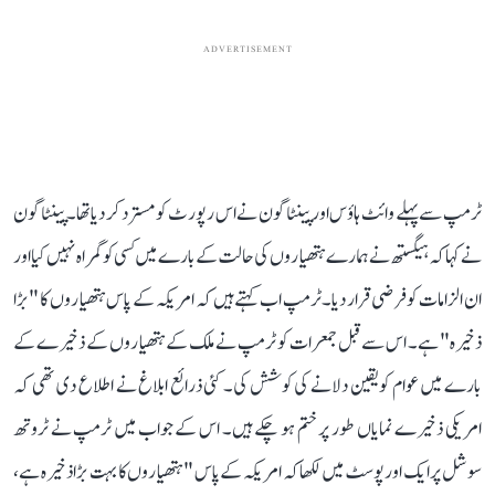
ADVERTISEMENT
ٹرمپ سے پہلے وائٹ ہاؤس اور پینٹاگون نے اس رپورٹ کو مسترد کر دیا تھا۔ پینٹاگون
نے کہا کہ ہیگستھ نے ہمارے ہتھیاروں کی حالت کے بارے میں کسی کو گمراہ نہیں کیا اور
ان الزامات کو فرضی قرار دیا۔ٹرمپ اب کہتے ہیں کہ امریکہ کے پاس ہتھیاروں کا "بڑا
ذخیرہ" ہے۔ اس سے قبل جمعرات کو ٹرمپ نے ملک کے ہتھیاروں کے ذخیرے کے
بارے میں عوام کو یقین دلانے کی کوشش کی۔ کئی ذرائع ابلاغ نے اطلاع دی تھی کہ
امریکی ذخیرے نمایاں طور پر ختم ہو چکے ہیں۔ اس کے جواب میں ٹرمپ نے ٹروتھ
سوشل پر ایک اور پوسٹ میں لکھا کہ امریکہ کے پاس "ہتھیاروں کا بہت بڑا ذخیرہ ہے،