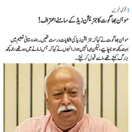
قومی خبریں
موہن بھاگوت کا جنریشن زیڈ کے سامنے اعتراف!
موہن بھاگوت نے کہاکہ جنریشن زیڈ کی شکایات درست تھیں۔ ہندوستانی تعلیم میں
بہت کچھ ہونا چاہیے، لیکن ایسا نہیں ہوا۔انہوں نے کہا کہ جس زمانے میں وہ تھے،جو کچھ
بزرگ کہتے تھے، اسے قبول کر لیتے۔