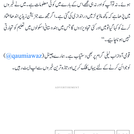
ہوئے۔ نہ تو آپ کو اور نہ ہی مجھے اس کے بارے میں کوئی معلومات ہے۔ میں نے خبروں
میں پڑھا ہے کہ کچھ ماڈیولز میں دراندازی کی گئی ہے۔ اگر مجھ سے جنریشن زیڈ پر اندھا اعتماد
کرنے کو کہا گیا تو میں اور کئی تجاویز دوں گا جس میں ہندوستانی اسکولوں میں تعلیم کو تجارتی
نہیں ہونا چاہیے۔‘‘
قومی آواز اب ٹیلی گرام پر بھی دستیاب ہے۔ ہمارے چینل (
qaumiawaz@
)
کو جوائن کرنے کے لئے یہاں کلک کریں اور تازہ ترین خبروں سے اپ ڈیٹ رہیں۔
ADVERTISEMENT