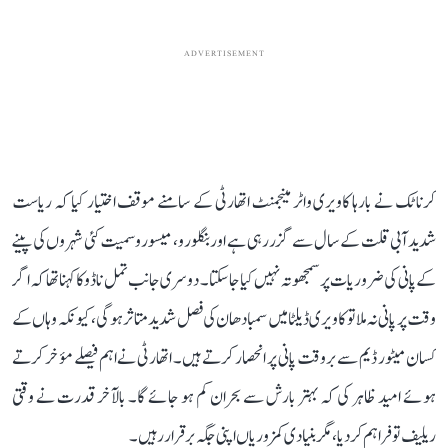
ADVERTISEMENT
کرناٹک نے بارہا کاویری واٹر مینجمنٹ اتھارٹی کے سامنے موقف اختیار کیا کہ ریاست
شدید آبی قلت کے سال سے گزر رہی ہے اور بنگلورو، میسورو سمیت کئی شہروں کی پینے
کے پانی کی ضروریات پر سمجھوتہ نہیں کیا جا سکتا۔ دوسری جانب تمل ناڈو کا کہنا تھا کہ اگر
وقت پر پانی نہ ملا تو کاویری ڈیلٹا میں سمبا دھان کی فصل شدید متاثر ہوگی، کیونکہ وہاں کے
کسان میٹور ڈیم سے بروقت پانی پر انحصار کرتے ہیں۔ اتھارٹی نے اہم فیصلے مؤخر کرتے
ہوئے امید ظاہر کی کہ بہتر بارش سے بحران کم ہو جائے گا۔ بالآخر قدرت نے وقتی
ریلیف تو فراہم کر دیا، مگر بنیادی کمزوریاں اپنی جگہ برقرار رہیں۔