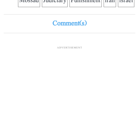
Mossad
Judiciary
Punishment
iran
israel
Comment(s)
ADVERTISEMENT