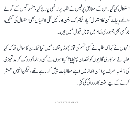
استعمال کیا گیا۔ ان کے مطابق پولیس نے طلبہ پر لاٹھی چارج کیا، آنسو گیس کے گولے
داغے، پیلٹ گن کا استعمال کیا، الیکٹرک بیٹن اور کیل لگی لاٹھیاں بھی استعمال کی گئیں،
جو کسی بھی جمہوری نظام میں قابل قبول نہیں ہیں۔
انہوں نے کہا کہ طلبہ نے کسی قسم کی توڑ پھوڑ یا تشدد نہیں کیا تھا۔ ان کا سوال تھا کہ کیا
طلبہ نے سرکاری گاڑیوں کو نقصان پہنچایا؟ کیا انہوں نے کسی رہنما کو روک کر بدتمیزی
کی؟ طلبہ صرف پرامن انداز میں اپنے مطالبات پیش کر رہے تھے، لیکن انہیں منتشر
کرنے کے لیے سخت کارروائی کی گئی۔
ADVERTISEMENT