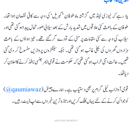
الدین کا انتخاب
یاد رہے کہ نیوزی لینڈ میں گزشتہ ماہ طوفان ’گبریل‘ کی وجہ سے کافی نقصان ہوا تھا۔
طوفان کے باعث کئی علاقوں میں شدید بارش کے بعد سیلابی صورتحال پیدا ہو گئی تھی اور
سیلاب کی وجہ سے کئی مقامات پر مٹی کے تودے گر گئے تھے۔ تیز ہواؤں کے باعث
ہزاروں گھروں کی بجلی غائب ہو گئی تھی۔ جبکہ سینکڑوں پروازیں منسوخ کر دی گئی
تھیں۔ حالت اتنی خراب ہو گئی تھی کہ حکومت نے قومی ایمرجنسی نافذ کرنے کا اعلان کر
دیا تھا۔
قومی آواز اب ٹیلی گرام پر بھی دستیاب ہے۔ ہمارے چینل (
qaumiawaz@
)
کو جوائن کرنے کے لئے یہاں کلک کریں اور تازہ ترین خبروں سے اپ ڈیٹ رہیں۔
ADVERTISEMENT