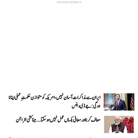
ADVERTISEMENT
ایران سے مذاکرات آسان نہیں، امریکہ کو متوازن حکمتِ عملی اپنانا
ہوگی: جے ڈی وینس
معاف کرنا اور معافی یکساں عمل نہیں ہو سکتا... میناکشی نٹراجن