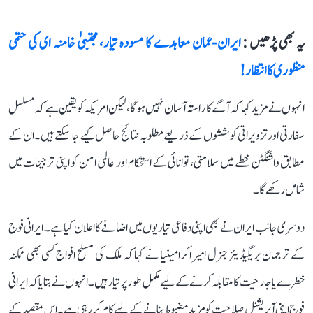
یہ بھی پڑھیں :
ایران-عمان معاہدے کا مسودہ تیار، مجتبیٰ خامنہ ای کی حتمی
منظوری کا انتظار!
انہوں نے مزید کہا کہ آگے کا راستہ آسان نہیں ہوگا، لیکن امریکہ کو یقین ہے کہ مسلسل
سفارتی اور تزویراتی کوششوں کے ذریعے مطلوبہ نتائج حاصل کیے جا سکتے ہیں۔ ان کے
مطابق واشنگٹن خطے میں سلامتی، توانائی کے استحکام اور عالمی امن کو اپنی ترجیحات میں
شامل رکھے گا۔
دوسری جانب ایران نے بھی اپنی دفاعی تیاریوں میں اضافے کا اعلان کیا ہے۔ ایرانی فوج
کے ترجمان بریگیڈیئر جنرل امیر اکرامینیا نے کہا کہ ملک کی مسلح افواج کسی بھی ممکنہ
خطرے یا جارحیت کا مقابلہ کرنے کے لیے مکمل طور پر تیار ہیں۔ انہوں نے بتایا کہ ایرانی
فوج اپنی آپریشنل صلاحیت کو مزید مضبوط بنانے کے لیے کام کر رہی ہے۔ اس مقصد کے