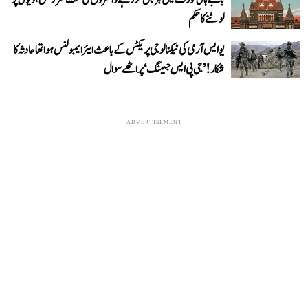
بامبے ہائی کورٹ میں ہڑتال کر رہے ڈاکٹروں کی سخت سرزنش، ڈیوٹی پر
لوٹنے کا حکم
یو ایس آرمی کی ٹیکنالوجی پریکٹس کے باعث ایئر ایمبولنس ہوا تھا حادثہ کا
شکار! ’جی پی ایس جیمنگ‘ پر اٹھے سوال
ADVERTISEMENT