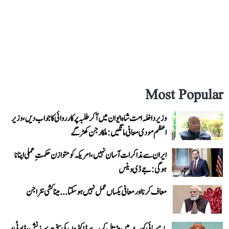
Most Popular
وزیر داخلہ امت شاہ ایوان میں آ کر طلبہ پر کارروائی کا جواب دیں، وزیر
اعظم مودی معافی مانگیں: ملکارجن کھڑگے
ایران سے مذاکرات آسان نہیں، امریکہ کو متوازن حکمتِ عملی اپنانا
ہوگی: جے ڈی وینس
معاف کرنا اور معافی یکساں عمل نہیں ہو سکتا... میناکشی نٹراجن