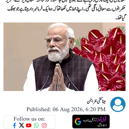
معافیوں کی ایک تاریخ رہی ہے جسے بھلایا نہیں جا سکتا۔ خود ساختہ ’معافی ویر‘ نے انگریز
حکمرانوں سے معافی مانگی تھی۔ اپنے خط میں لکھا تھا کہ وہ ایک فرمانبردار بیٹا ہے جو بھٹک
گیا تھا۔
میناکشی نٹراجن
Published: 06 Aug 2026, 6:20 PM
Follow us on: