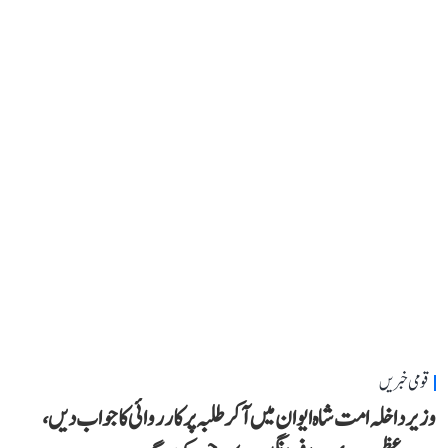
قومی خبریں
وزیر داخلہ امت شاہ ایوان میں آ کر طلبہ پر کارروائی کا جواب دیں،