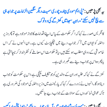
یہ بھی پڑھیں :
’پی ایم مودی چندہ چوری سمیت دیگر سنگین الزامات پر جوابدہی
سے بچ نہیں سکتے‘، راجیہ سبھا میں کھڑگے کی دو ٹوک
کانگریس صدر نے کہا کہ اگر حکومت کے پاس اپنے اقدامات کا جواز موجود ہے تو پھر وزیر
داخلہ کو ایوان میں آ کر جواب دینے میں ہچکچاہٹ کیوں ہے۔ ان انہوں نے کہ اس
خاموشی کے دو ہی مطلب ہو سکتے ہیں، یا تو حکومت اس معاملے کو نظر انداز کرنا چاہتی ہے
یا پھر وہ اس پر جواب دینے سے گھبرا رہی ہے۔
کھڑگے نے کہا کہ طلبہ اور ان کے والدین کو جو تکلیف پہنچی ہے، اس پر حکومت کو جواب
دینا ہوگا۔ انہوں نے زور دے کر کہا کہ پارلیمنٹ میں وزیر داخلہ کی موجودگی ضروری ہے
تاکہ عوامی نمائندوں کے سوالات کے جواب دیے جا سکیں۔
یہ بھی پڑھیں :
’مودی-شاہ ایوان میں آئیے، جواب دیجیے‘، اپوزیشن اراکین