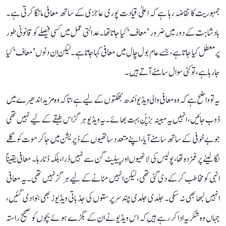
جمہوریت کا تقاضہ رہا ہے کہ اعلیٰ قیادت پوری عاجزی کے ساتھ معافی مانگا کرتی ہے۔
بادشاہت کے دور میں ضرور ’معاف‘ کیا جاتا تھا۔ عدالتی عمل میں کسی فیصلے کو قانونی طور
پر معطل کیا جاتا ہے، جسے عام بول چال میں معافی کہا جاتا ہے۔ لیکن اِن دنوں ’معاف‘ کیا
جا رہا ہے، تو کئی سوال سامنے آتے ہیں۔
یہ تو واضح ہے کہ وہ معافی والی ویڈیو اَندھ بھکتوں کے لیے ہے، تاکہ وہ مزید اندھیرے میں
ڈوب جائیں، انہیں یہ مبینہ بڑپّن بہت بھائے۔ یہ ویڈیو ہرگز اس طبقے کے لیے نہیں تھی
جو بے خوفی کے ساتھ سامنے آیا، اپنے متعدد ساتھیوں کے ڈپریشن میں جا کر موت کو گلے
لگا لینے پر غمزدہ تھا، پولیس کی لاٹھیوں اور پیلیٹ گن سے نہیں ڈرا، بلکہ ڈٹا رہا۔ معافی یقیناً
انہی کو مخاطب کر کے دی گئی تھی، لیکن انہیں منانے کے لیے ہرگز نہیں تھی۔ یہ معافی
انہیں لبھا بھی نہ سکی۔ جلدی جلدی چند سرپرستوں کی جذباتی ویڈیوز بھی بنوا دی گئیں،
جہاں وہ شکریہ ادا کر رہے ہیں کہ اس ویڈیو نے ان کے بگڑے ہوئے بچوں کو صحیح راستہ