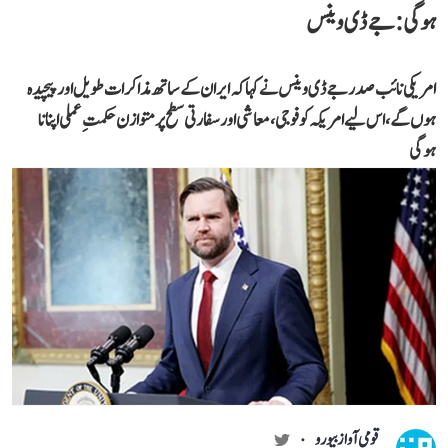
ہوگی: جے ڈی وینس
امریکی نائب صدر جے ڈی وینس نے کہا کہ ایران کے ساتھ مذاکرات طویل اور پیچیدہ
ہوں گے، اس لیے امریکہ کو فوجی، معاشی اور سفارتی سطح پر متوازن حکمتِ عملی اپنانا
ہوگی
قومی آواز بیورو