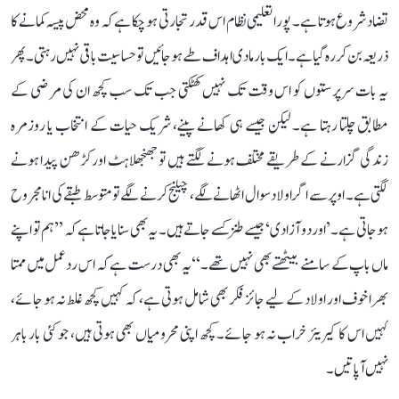
تضاد شروع ہوتا ہے۔ پورا تعلیمی نظام اس قدر تجارتی ہو چکا ہے کہ وہ محض پیسہ کمانے کا
ذریعہ بن کر رہ گیا ہے۔ ایک بار مادی اہداف طے ہو جائیں تو حساسیت باقی نہیں رہتی۔ پھر
یہ بات سرپرستوں کو اس وقت تک نہیں کھٹکتی جب تک سب کچھ ان کی مرضی کے
مطابق چلتا رہتا ہے۔ لیکن جیسے ہی کھانے پینے، شریک حیات کے انتخاب یا روزمرہ
زندگی گزارنے کے طریقے مختلف ہونے لگتے ہیں تو جھنجھلاہٹ اور کڑھن پیدا ہونے
لگتی ہے۔ اوپر سے اگر اولاد سوال اٹھانے لگے، چیلنج کرنے لگے تو متوسط طبقے کی انا مجروح
ہو جاتی ہے۔’اور دو آزادی‘ جیسے طنز کسے جاتے ہیں۔ یہ بھی سنایا جاتا ہے کہ ’’ہم تو اپنے
ماں باپ کے سامنے بیٹھتے بھی نہیں تھے۔‘‘ یہ بھی درست ہے کہ اس ردعمل میں ممتا
بھرا خوف اور اولاد کے لیے جائز فکر بھی شامل ہوتی ہے، کہ کہیں کچھ غلط نہ ہو جائے،
کہیں اس کا کیریئر خراب نہ ہو جائے۔ کچھ اپنی محرومیاں بھی ہوتی ہیں، جو کئی بار باہر
نہیں آ پاتیں۔