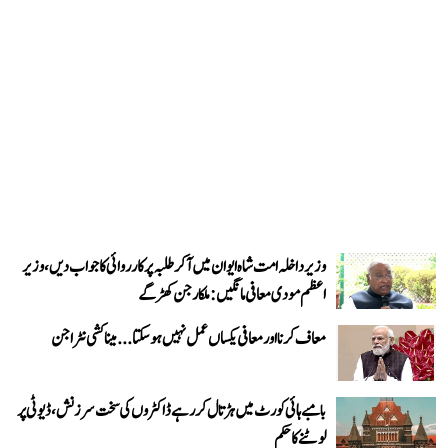
وزیر داخلہ امت شاہ ایوان میں آ کر طلبہ پر کارروائی کا جواب دیں، وزیر
اعظم مودی معافی مانگیں: ملکارجن کھڑگے
معاف کرنا اور معافی یکساں عمل نہیں ہو سکتا... میناکشی نٹراجن
بامبے ہائی کورٹ میں ہڑتال کر رہے ڈاکٹروں کی سخت سرزنش، ڈیوٹی پر
لوٹنے کا حکم