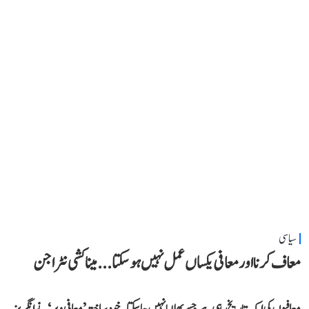
سیاسی
معاف کرنا اور معافی یکساں عمل نہیں ہو سکتا... میناکشی نٹراجن