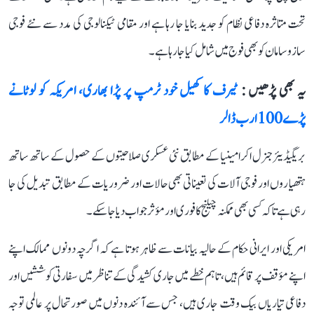
تحت متاثرہ دفاعی نظام کو جدید بنایا جا رہا ہے اور مقامی ٹیکنالوجی کی مدد سے نئے فوجی
سازوسامان کو بھی فوج میں شامل کیا جا رہا ہے۔
یہ بھی پڑھیں :
ٹیرف کا کھیل خود ٹرمپ پر پڑا بھاری، امریکہ کو لوٹانے
پڑے 100 ارب ڈالر
بریگیڈیئر جنرل اکرامینیا کے مطابق نئی عسکری صلاحیتوں کے حصول کے ساتھ ساتھ
ہتھیاروں اور فوجی آلات کی تعیناتی بھی حالات اور ضروریات کے مطابق تبدیل کی جا
رہی ہے تاکہ کسی بھی ممکنہ چیلنج کا فوری اور مؤثر جواب دیا جا سکے۔
امریکی اور ایرانی حکام کے حالیہ بیانات سے ظاہر ہوتا ہے کہ اگرچہ دونوں ممالک اپنے
اپنے مؤقف پر قائم ہیں، تاہم خطے میں جاری کشیدگی کے تناظر میں سفارتی کوششیں اور
دفاعی تیاریاں بیک وقت جاری ہیں، جس سے آئندہ دنوں میں صورتحال پر عالمی توجہ