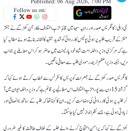
Published: 06 Aug 2026, 7:00 PM
Follow us on:
نئی دہلی: کانگریس صدر اور راجیہ سبھا میں قائدِ حزبِ اختلاف ملکارجن کھڑگے نے جنتر
منتر کے قریب طلبہ پر ہوئی پولیس کارروائی کو شدید تنقید کا نشانہ بناتے ہوئے مطالبہ کیا
ہے کہ مرکزی وزیر داخلہ امت شاہ خود پارلیمنٹ میں حاضر ہو کر اس معاملے پر جواب
دیں، جبکہ وزیر اعظم نریندر مودی طلبہ سے معافی مانگیں۔
کانگریس صدر کھڑگے نے جمعرات کو پریس کانفرنس سے خطاب کرتے ہوئے کہا کہ
گزشتہ 15 دن سے پورا حزبِ اختلاف اس مطالبے پر قائم ہے کہ وزیر داخلہ ایوان میں آ
کر طلبہ پر ہوئی کارروائی کی وضاحت کریں۔ ان کا کہنا تھا کہ طلبہ کے ساتھ ناانصافی اور
زیادتی ہوئی ہے، جسے نظر انداز نہیں کیا جا سکتا۔
کھڑگے نے کہا کہ پرامن احتجاج کرنے والے طلبہ کے خلاف طاقت کا غیر ضروری