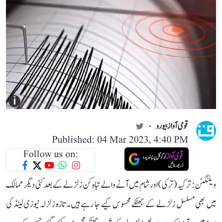
i
قومی آواز بیورو
Published: 04 Mar 2023, 4:40 PM
Follow us on:
ویلنگٹن: ترکیہ (ترکی) اور شام میں آنے والے تباہ کن زلزلے کے بعد کئی دیگر ممالک
میں بھی مسلسل زلزلے کے جھٹکے محسوس کیے جا رہے ہیں۔ تازہ زلزلہ نیوزی لینڈ کی