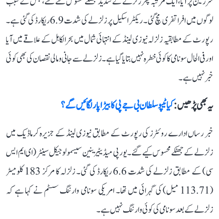
سرزمین پر آیا، ایک مرتبہ پھر زلزلے کے شدید جھٹکے محسوس کئے گئے، جس کے سبب
لوگوں میں افراتفری مچ گئی۔ ریکٹر اسکیل پر زلزلے کی شدت 6.9 ریکارڈ کی گئی ہے۔
رپورٹ کے مطابقیہ زلزلہ نیوزی لینڈ کے انتہائی شمال میں بحرالکاہل کے علاقے میں آیا
اور فی الحال سونامی کا کوئی خطرہ نہیں بتایا گیا ہے۔ زلزلے سے جانی و مالی نقصان کی بھی کوئی
خبر نہیں ہے۔
یہ بھی پڑھیں :
کیا ٹیپو سلطان بی جے پی کا بیڑا پار لگائیں گے؟
خبر رساں ادارے روئٹرز کی رپورٹ کے مطابق نیوزی لینڈ کے جزیرہ کرماڈیک میں
زلزلے کے جھٹکے محسوس کیے گئے۔ یورپی میڈیٹیرینین سیسمولوجیکل سینٹر (ای ایم ایس
سی) کے مطابق زلزلے کی شدت 6.6 ریکارڈ کی گئی۔ زلزلہ کا مرکز 183 کلومیٹر
(113.71 میل) کی گہرائی میں تھا۔ امریکی سونامی وارننگ سسٹم نے کہا ہے کہ
زلزلے کے بعد سونامی کی کوئی وارننگ نہیں ہے۔