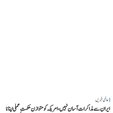
عالمی خبریں
ایران سے مذاکرات آسان نہیں، امریکہ کو متوازن حکمتِ عملی اپنانا