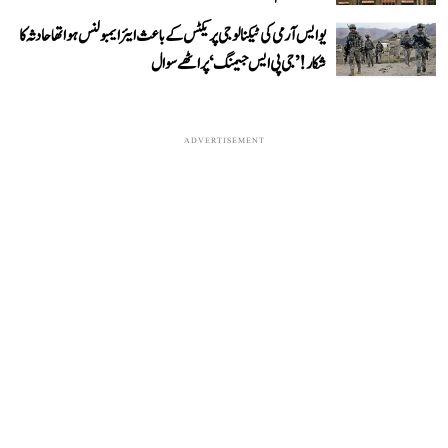
یو ایس آرمی کی ٹیکنالوجی پریکٹس کے باعث ایئر ایمبولنس ہوا تھا حادثہ کا
شکار! ’جی پی ایس جیمنگ‘ پر اٹھے سوال
ADVERTISEMENT