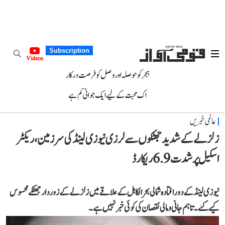
Subscription
Videos
ہجر کو حوصلہ اور وصل کو فرصت درکار
اک محبت کے لیے ایک جوانی کم ہے
عالمی خبریں
زلزلے کے شدید جھٹکوں سے لرزی نیوزی لینڈ کی سرزمین، ریکٹر
اسکیل پر شدت 6.9 ریکارڈ
نیوزی لینڈ کے دور افتادہ شمالی بحر الکاہل کے علاقے میں زلزلے کے زوردار جھٹکے محسوس
کیے گئے۔ تاہم جانی و مالی نقصان کی کوئی خبر نہیں ہے۔