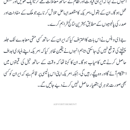
انہوں نے کہا کہ ایرانی قیادت اور نظام کے ساتھ معاملات طے کرنا ایک طویل اور مشکل
عمل ہوگا۔ ان کے بقول، امریکہ کا مقصد ایسا حل تلاش کرنا ہے جو ملک کے مفادات اور
صدر کی پالیسیوں کے مطابق بہترین نتائج فراہم کرے۔
جے ڈی وینس نے اس بات کا اعتراف کیا کہ ایران کے ساتھ کسی حتمی معاہدے تک جلد
پہنچنے کی توقع نہیں کی جا سکتی، تاہم انہوں نے یقین ظاہر کیا کہ امریکہ اپنے بنیادی اہداف
حاصل کرنے میں کامیاب ہوگا۔ ان کا کہنا تھا کہ وقت کے ساتھ تیل کی قیمتوں میں
استحکام آئے گا اور وہ نیچے رہیں گی، جبکہ امریکہ اپنی اس پالیسی پر قائم ہے کہ ایران کو کسی
بھی صورت جوہری ہتھیار حاصل نہیں کرنے دیے جائیں گے۔
ADVERTISEMENT