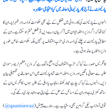
پارلیمنٹ نے آج پھر پارلیمانی احاطہ میں کیا احتجاجی مظاہرہ
انہوں نے پارلیمنٹ کی کارروائی میں تعطل کے لیے بھی حکومت کو ذمہ دار ٹھہرایا۔ ان کا
کہنا تھا کہ اگر وزیر داخلہ ایوان میں آ کر بیان دے دیں تو تعطل ختم ہو سکتا ہے۔ ان کے
مطابق پارلیمنٹ نہ چلنے کی ذمہ داری حزبِ اختلاف پر نہیں بلکہ حکومت، خاص طور پر
وزیر داخلہ پر عائد ہوتی ہے۔
کانگریس صدر نے کہا کہ حزبِ اختلاف کی واضح مانگ ہے کہ وزیر اعظم نریندر مودی
طلبہ سے معافی مانگیں اور وزیر داخلہ امت شاہ پارلیمنٹ میں اس معاملے پر تفصیلی بیان
دیں۔ انہوں نے کہا کہ چاہے جھارکھنڈ، پنجاب یا دہلی کے طلبہ ہوں، کانگریس ان کے
ساتھ کھڑی ہے اور ان کے مسائل کے حل کے لیے اپنی جدوجہد جاری رکھے گی۔
قومی آواز اب ٹیلی گرام پر بھی دستیاب ہے۔ ہمارے چینل (
qaumiawaz@
)