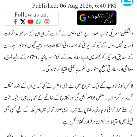
Published: 06 Aug 2026, 6:40 PM
Follow us on:
واشنگٹن: امریکی نائب صدر جے ڈی وینس نے کہا ہے کہ ایران کے ساتھ مذاکرات
آسان نہیں ہوں گے کیونکہ ایرانی نظام اندرونی اختلافات اور پیچیدگیوں کا شکار ہے۔ ان
کے مطابق امریکہ کو خطے میں اپنے مفادات کے تحفظ اور پائیدار استحکام کے لیے فوجی،
معاشی اور سفارتی سطح پر متوازن حکمتِ عملی اختیار کرنا ہوگی۔
فاکس نیوز کو دیے گئے ایک انٹرویو میں جے ڈی وینس نے کہا کہ ایران کے اندر مختلف
گروہ سرگرم ہیں۔ بعض عناصر کشیدگی اور تنازع کے خاتمے کے خواہاں ہیں، جبکہ سخت
گیر حلقے محاذ آرائی کو جاری رکھنا چاہتے ہیں۔ ایسی صورتحال میں امریکہ کے لیے کسی بھی
فیصلے میں احتیاط اور توازن برقرار رکھنا ناگزیر ہے۔