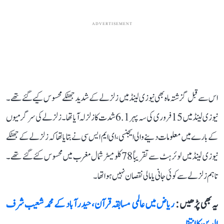
ADVERTISEMENT
اس سے قبل گزشتہ ماہ بھی نیوزی لینڈ میں زلزلے کے شدید جھٹکے محسوس کیے گئے تھے۔
نیوزی لینڈ میں 15 فروری کی سہ پہر 6.1 شدت کا زلزلہ آیا تھا۔ زلزلے کی سرگرمیوں
کے بارے میں معلومات دینے والی ایجنسی، ای ایم ایس سی نے بتایا تھا کہ زلزلے کے جھٹکے
نیوزی لینڈ میں لوئر ہٹ سے تقریباً 78 کلومیٹر شمال مغرب میں محسوس کئے گئے تھے۔
تاہم زلزلے سے کوئی جانی یا مالی نقصان نہیں ہوا تھا۔
یہ بھی پڑھیں :
ریاض میں عالمی مسابقہ قرآن، حیدرآباد کے محمد شعیب شرف