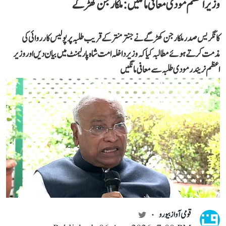
وزیر اعظم مودی معافی مانگیں: ملکارجن کھڑگے
کانگریس صدر ملکارجن کھڑگے نے جنتر منتر کے قریب طلبہ پر پولیس کارروائی کی
مذمت کرتے ہوئے مطالبہ کیا کہ وزیر داخلہ امت شاہ پارلیمنٹ میں بیان دیں اور وزیر
اعظم نریندر مودی طلبہ سے معافی مانگیں
قومی آواز بیورو