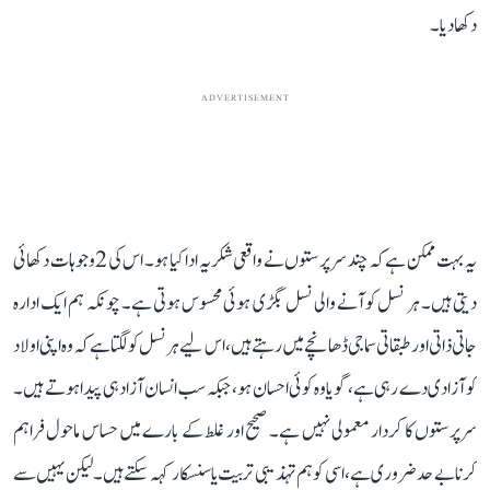
دکھا دیا۔
ADVERTISEMENT
یہ بہت ممکن ہے کہ چند سرپرستوں نے واقعی شکریہ ادا کیا ہو۔ اس کی 2 وجوہات دکھائی
دیتی ہیں۔ ہر نسل کو آنے والی نسل بگڑی ہوئی محسوس ہوتی ہے۔ چونکہ ہم ایک ادارہ
جاتی ذاتی اور طبقاتی سماجی ڈھانچے میں رہتے ہیں، اس لیے ہر نسل کو لگتا ہے کہ وہ اپنی اولاد
کو آزادی دے رہی ہے، گویا وہ کوئی احسان ہو، جبکہ سب انسان آزاد ہی پیدا ہوتے ہیں۔
سرپرستوں کا کردار معمولی نہیں ہے۔ صحیح اور غلط کے بارے میں حساس ماحول فراہم
کرنا بے حد ضروری ہے، اسی کو ہم تہذیبی تربیت یا سنسکار کہہ سکتے ہیں۔ لیکن یہیں سے