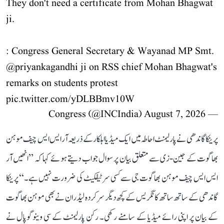
They don't need a certificate from Mohan Bhagwat
ji.
: Congress General Secretary & Wayanad MP Smt.
@priyankagandhi
ji on RSS chief Mohan Bhagwat's
remarks on students protest
pic.twitter.com/yDLBBmv10W
August 7, 2026
— Congress (@INCIndia)
پرینکا گاندھی نے پارلیمنٹ احاطہ میں ایک میڈیا اہلکار کے ذریعہ آر ایس ایس چیف موہن
بھاگوت کے جین-زی سے متعلق بیان پر سوال جواب دیتے ہوئے کہا کہ ’’انھیں آر
ایس ایس چیف موہن بھاگوت جی سے کسی سرٹیفکیٹ کی ضرورت نہیں ہے۔‘‘ پرینکا
گاندھی کے ساتھ ساتھ کانگریس کے کچھ دیگر سرکردہ لیڈران نے بھی موہن بھاگوت
کے بیان پر اپنی رائے میڈیا کے سامنے رکھی۔ رکن پارلیمنٹ کے سی وینوگوپال نے