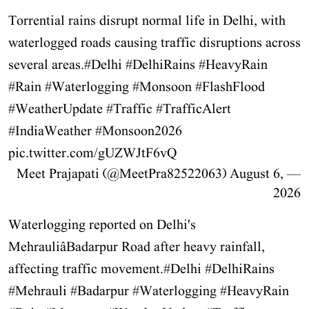
Torrential rains disrupt normal life in Delhi, with
waterlogged roads causing traffic disruptions across
several areas.
#Delhi
#DelhiRains
#HeavyRain
#Rain
#Waterlogging
#Monsoon
#FlashFlood
#WeatherUpdate
#Traffic
#TrafficAlert
#IndiaWeather
#Monsoon2026
pic.twitter.com/gUZWJtF6vQ
August 6,
— Meet Prajapati (@MeetPra82522063)
2026
Waterlogging reported on Delhi's
MehrauliâBadarpur Road after heavy rainfall,
affecting traffic movement.
#Delhi
#DelhiRains
#Mehrauli
#Badarpur
#Waterlogging
#HeavyRain