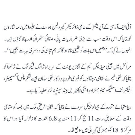
آئی ایف آر سی کے آپریشنز کے عالمی ڈائریکٹرکیرولین ہولٹ نے جنیوا میں نامہ نگاروں
کو بتایا کہ اس وقت سب سے بڑی ضروریات پانی، صفائی ستھرائی اور پناہ گاہیں ہیں۔
انہوں نے کہا کہ ’’ہمیں اس بات کو یقینی بنانا ہوگا کہ ہم تباہی کی دوسری لہر سے بچیں‘‘۔
مراکش میں چینی میڈیکل ٹیم کے اگاڈیر یونٹ کے سربراہ ژانگ فیگونگ نے ژنہوا کو
بتایا کہ طبی ٹیم نے مقامی ہسپتالوں کو فوری طور پر درکار طبی سامان جیسے فنگر پلس آکسیمیٹر،
الیکٹرانک اسفیگمومینومیٹر اور اینٹی بیکٹیریل ہینڈ سینیٹائزر عطیہ کیا ہے۔
ریاستہائے متحدہ کے جیولوجیکل سروے نے بتایا کہ شمالی افریقی ملک میں جمعہ کو مقامی
وقت کے مطابق رات 11 بج کر 11 منٹ پر 6.8 شدت کا زلزلہ آیا اور اس کا
مرکز 18.5 کلومیٹر کی گہرائی میں واقع تھا۔