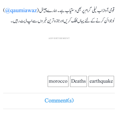
قومی آواز اب ٹیلی گرام پر بھی دستیاب ہے۔ ہمارے چینل (
qaumiawaz@
)
کو جوائن کرنے کے لئے یہاں کلک کریں اور تازہ ترین خبروں سے اپ ڈیٹ رہیں۔
ADVERTISEMENT
morocco
Deaths
earthquake
Comment(s)