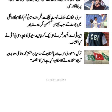
پرینکا گاندھی
سری لنکا کے خلاف ٹیسٹ میچ سے قبل ہندوستانی ٹیم کو لگا جھٹکا، انگلی
میں چوٹ کے سبب کپتان شبھمن گل ہوئے باہر
این ٹی اے ایکسپرٹس نے ہی لیک کرایا نیٹ-یوجی کا پیپر، سی بی آئی نے
کیا انکشاف
ترکیہ، سعودی عرب اور پاکستان کے درمیان مشترکہ دفاعی معاہدہ پر
آج دستخط ہونے کا امکان، کیا ہے اس کا مقصد؟
ADVERTISEMENT