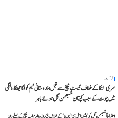
کرکٹ
سری لنکا کے خلاف ٹیسٹ میچ سے قبل ہندوستانی ٹیم کو لگا جھٹکا، انگلی
میں چوٹ کے سبب کپتان شبھمن گل ہوئے باہر
احتیاطاً شبھمن گل کو ’ایس ایل سی الیون‘ کے خلاف 3 روزہ وارم اپ میچ کے پہلے دن