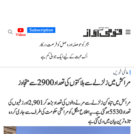
Subscription
Videos
ہجر کو حوصلہ اور وصل کو فرصت درکار
اک محبت کے لیے ایک جوانی کم ہے
عالمی خبریں
مراکش میں زلزلے سے ہلاکتوں کی تعداد 2900 سے متجاوز
مراکش میں تباہ کن زلزلے سے مرنے والوں کی تعداد بڑھ کر 2,901 اور زخمیوں کی
تعداد 5530 ہو گئی ہے۔ یہ اطلاع منگل کو مراکشی حکومت کی طرف سے جاری کردہ
تازہ ترین بیان میں دی گئی ہے