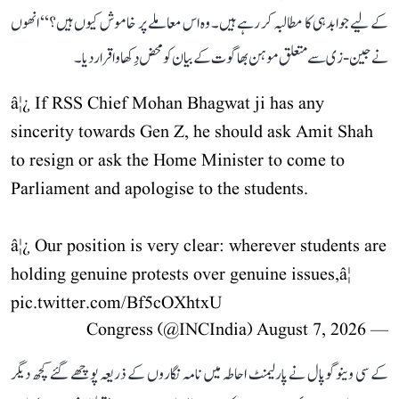
کے لیے جوابدہی کا مطالبہ کر رہے ہیں۔ وہ اس معاملے پر خاموش کیوں ہیں؟‘‘ انھوں
نے جین-زی سے متعلق موہن بھاگوت کے بیان کو محض دِکھاوا قرار دیا۔
â¦¿ If RSS Chief Mohan Bhagwat ji has any
sincerity towards Gen Z, he should ask Amit Shah
to resign or ask the Home Minister to come to
Parliament and apologise to the students.
â¦¿ Our position is very clear: wherever students are
holding genuine protests over genuine issues,â¦
pic.twitter.com/Bf5cOXhtxU
August 7, 2026
— Congress (@INCIndia)
کے سی وینوگوپال نے پارلیمنٹ احاطہ میں نامہ نگاروں کے ذریعہ پوچھے گئے کچھ دیگر