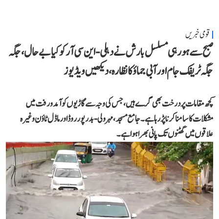
قومی خبریں
صبح سے ہو رہی مسلسل بارش نے دہلی-این سی آر کو کیا بے حال، جگہ
جگہ ٹریفک جام اور آبی جماؤ کا نظارہ، دیکھیں ویڈیوز
کچھ مقامات پر درخت بھی گرے ہیں، جس کی وجہ سے گاڑیوں کو آمد و رفت میں
مشکلات کا سامنا کرنا پڑ رہا ہے۔ جامع مسجد، مہرولی-بدرپور روڈ اور ماڈل ٹاؤن وغیرہ
علاقوں میں گھٹنوں تک پانی بھرا ہوا ہے۔