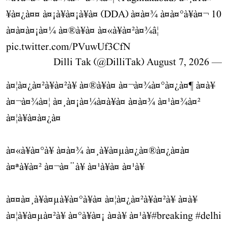
¥à¤¿à¤¤ à¤¡à¥à¤¡à¥à¤ (DDA) à¤à¤¾ à¤à¤°à¥à¤¬ 10
à¤à¤à¤¡à¤¼ à¤®à¥à¤ à¤«à¥à¤²à¤¾â¦
pic.twitter.com/PVuwUf3CfN
August 7, 2026
— Dilli Tak (@DilliTak)
à¤¦à¤¿à¤²à¥à¤²à¥ à¤®à¥à¤ à¤¬à¤¾à¤°à¤¿à¤¶ à¤à¥
à¤¬à¤¾à¤¦ à¤¸à¤¡à¤¼à¤à¥à¤ à¤à¤¾ à¤¹à¤¾à¤²
à¤¦à¥à¤à¤¿à¤
à¤«à¥à¤°à¥ à¤à¤¾ à¤¸à¥à¤µà¤¿à¤®à¤¿à¤à¤
à¤ªà¥à¤² à¤¬à¤¨à¥ à¤¹à¥à¤ à¤¹à¥
à¤¤à¤¸à¥à¤µà¥à¤°à¥à¤ à¤¦à¤¿à¤²à¥à¤²à¥ à¤à¥
à¤¦à¥à¤µà¤²à¥ à¤°à¥à¤¡ à¤à¥ à¤¹à¥
#breaking
#delhi