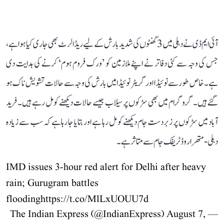
آئی ایم ڈی نے دہلی میں 3 گھنٹوں کی شدید بارش کے لیے ریڈ الرٹ بھی جاری کیا ہوا ہے،
جس کی وجہ سے کئی دفاتر نے اپنے ملازمین کو ’ورک فروم ہوم‘ کرنے کی ہدایت دی
ہے۔ خاص طور سے نوئیڈا اور گریٹر نوئیڈا میں بارش کی وجہ سے حالات تشویش ناک ہو
گئے ہیں۔ گروگرام میں بھی سڑکوں پر سیلاب جیسے حالات دیکھنے کو مل رہے ہیں۔ فرید
آباد میں سڑکوں پر زبردست جام دیکھنے کو مل رہا ہے اور بتایا جا رہا ہے کہ سب سے زیادہ
دہلی-متھرا روڈ ٹریفک جام سے متاثر ہے۔
IMD issues 3-hour red alert for Delhi after heavy
rain; Gurugram battles
flooding
https://t.co/MlLxUOUU7d
August 7,
— The Indian Express (@IndianExpress)