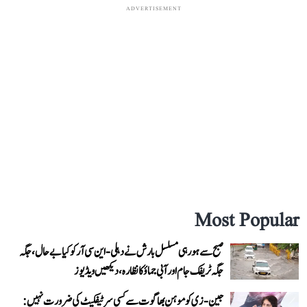
ADVERTISEMENT
Most Popular
صبح سے ہو رہی مسلسل بارش نے دہلی-این سی آر کو کیا بے حال، جگہ
جگہ ٹریفک جام اور آبی جماؤ کا نظارہ، دیکھیں ویڈیوز
جین-زی کو موہن بھاگوت سے کسی سرٹیفکیٹ کی ضرورت نہیں: