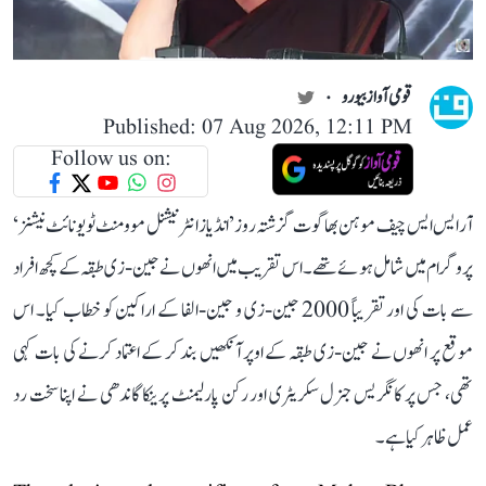
قومی آواز بیورو
Published: 07 Aug 2026, 12:11 PM
Follow us on:
آر ایس ایس چیف موہن بھاگوت گزشتہ روز ’انڈیاز انٹرنیشنل موومنٹ ٹو یونائٹ نیشنز‘
پروگرام میں شامل ہوئے تھے۔ اس تقریب میں انھوں نے جین-زی طبقہ کے کچھ افراد
سے بات کی اور تقریباً 2000 جین-زی و جین-الفا کے اراکین کو خطاب کیا۔ اس
موقع پر انھوں نے جین-زی طبقہ کے اوپر آنکھیں بند کر کے اعتماد کرنے کی بات کہی
تھی، جس پر کانگریس جنرل سکریٹری اور رکن پارلیمنٹ پرینکا گاندھی نے اپنا سخت رد
عمل ظاہر کیا ہے۔