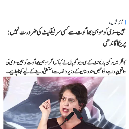
قومی خبریں
جین-زی کو موہن بھاگوت سے کسی سرٹیفکیٹ کی ضرورت نہیں:
پرینکا گاندھی
کانگریس رکن پارلیمنٹ کے سی وینوگوپال نے کہا کہ اگر موہن بھاگوت کو جین-زی کی
واقعی پروا ہے، تو انھیں ہندوستان کے وزیر داخلہ سے استعفیٰ دینے کے لیے کہنا چاہیے۔