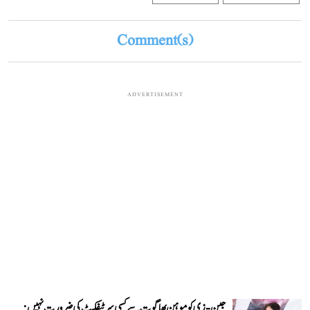
Comment(s)
ADVERTISEMENT
جین-زی کو موہن بھاگوت سے کسی سرٹیفکیٹ کی ضرورت نہیں: