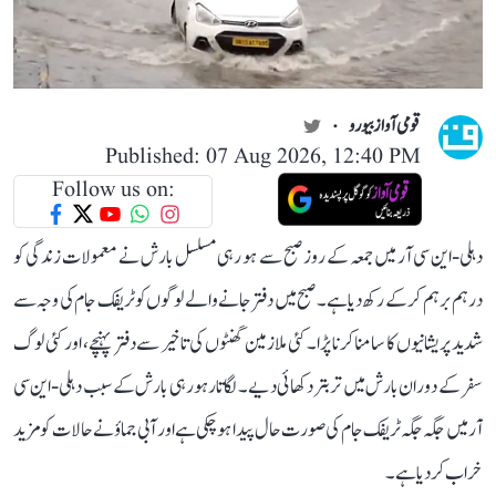
قومی آواز بیورو
Published: 07 Aug 2026, 12:40 PM
Follow us on:
دہلی-این سی آر میں جمعہ کے روز صبح سے ہو رہی مسلسل بارش نے معمولات زندگی کو
درہم برہم کر کے رکھ دیا ہے۔ صبح میں دفتر جانے والے لوگوں کو ٹریفک جام کی وجہ سے
شدید پریشانیوں کا سامنا کرنا پڑا۔ کئی ملازمین گھنٹوں کی تاخیر سے دفتر پہنچے، اور کئی لوگ
سفر کے دوران بارش میں تر بتر دکھائی دیے۔ لگاتار ہو رہی بارش کے سبب دہلی-این سی
آر میں جگہ جگہ ٹریفک جام کی صورت حال پیدا ہو چکی ہے اور آبی جماؤ نے حالات کو مزید
خراب کر دیا ہے۔