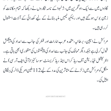
گاؤوں میں سے ایک، اوئگرین میں، ژنہوا کے نامہ نگاروں نے دیکھا کہ تمام مکانات کو
زمین بوس ہوگئے ہیں اور ریسکیو ٹیمیں ملبہ ہٹانے کے لیے کھدائی کے آلات استعمال
کررہی ہیں۔
مراکش نے اسپین، برطانیہ، متحدہ عرب امارات اور قطر کی جانب سے امداد کی پیشکش
قبول کر لی ہے جبکہ دیگر ممالک کی جانب سے امداد کی پیشکشوں کی منظوری ابھی باقی ہے۔
انٹرنیشنل فیڈریشن آف ریڈ کراس اینڈ ریڈ کریسنٹ سوسائٹیز (آئی ایف آر سی) نے
منگل کو مراکش میں زلزلے کے متاثرین کی مدد کے لیے 112 ملین امریکی ڈالر کی ہنگامی
اپیل کی۔
ADVERTISEMENT