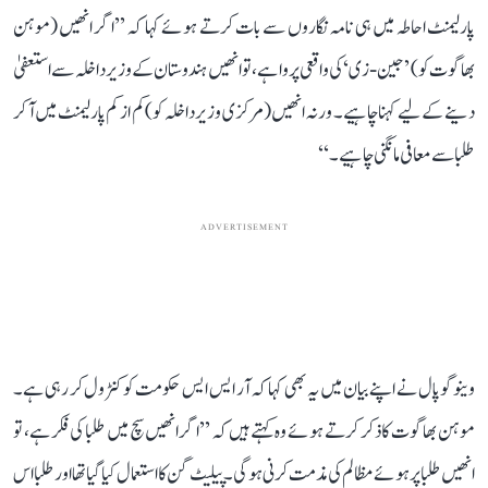
پارلیمنٹ احاطہ میں ہی نامہ نگاروں سے بات کرتے ہوئے کہا کہ ’’اگر انھیں (موہن
بھاگوت کو) ’جین-زی‘ کی واقعی پروا ہے، تو انھیں ہندوستان کے وزیر داخلہ سےا ستعفیٰ
دینے کے لیے کہنا چاہیے۔ ورنہ انھیں (مرکزی وزیر داخلہ کو) کم از کم پارلیمنٹ میں آ کر
طلبا سے معافی مانگنی چاہیے۔‘‘
ADVERTISEMENT
وینوگوپال نے اپنے بیان میں یہ بھی کہا کہ آر ایس ایس حکومت کو کنٹرول کر رہی ہے۔
موہن بھاگوت کا ذکر کرتے ہوئے وہ کہتے ہیں کہ ’’اگر انھیں سچ میں طلبا کی فکر ہے، تو
انھیں طلبا پر ہوئے مظالم کی مذمت کرنی ہوگی۔ پیلیٹ گن کا استعمال کیا گیا تھا اور طلبا اس