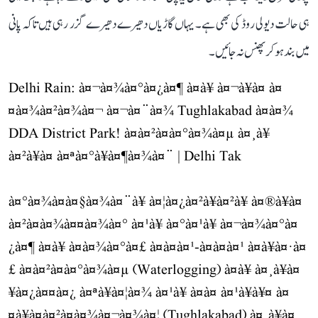
ہی حالت دیولی روڈ کی بھی ہے۔ یہاں گاڑیاں دھیرے دھیرے گزر رہی ہیں تاکہ پانی
میں بند ہو کر پھنس نہ جائیں۔
Delhi Rain: à¤¬à¤¾à¤°à¤¿à¤¶ à¤à¥ à¤¬à¥à¤ à¤
¤à¤¾à¤²à¤¾à¤¬ à¤¬à¤¨à¤¾ Tughlakabad à¤à¤¾
DDA District Park! à¤à¤²à¤­à¤°à¤¾à¤µ à¤¸à¥
à¤²à¥à¤ à¤ªà¤°à¥à¤¶à¤¾à¤¨ | Delhi Tak
à¤°à¤¾à¤à¤§à¤¾à¤¨à¥ à¤¦à¤¿à¤²à¥à¤²à¥ à¤®à¥à¤
à¤²à¤à¤¾à¤¤à¤¾à¤° à¤¹à¥ à¤°à¤¹à¥ à¤¬à¤¾à¤°à¤
¿à¤¶ à¤à¥ à¤à¤¾à¤°à¤£ à¤à¤à¤¹-à¤à¤à¤¹ à¤­à¥à¤·à¤
£ à¤à¤²à¤­à¤°à¤¾à¤µ (Waterlogging) à¤à¥ à¤¸à¥à¤
¥à¤¿à¤¤à¤¿ à¤ªà¥à¤¦à¤¾ à¤¹à¥ à¤à¤ à¤¹à¥à¥¤ à¤
¤à¥à¤à¤²à¤à¤¾à¤¬à¤¾à¤¦ (Tughlakabad) à¤¸à¥à¤