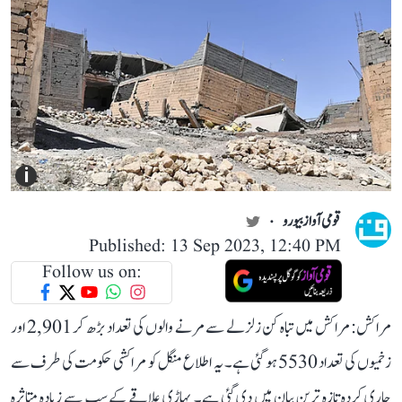
i
قومی آواز بیورو
Published: 13 Sep 2023, 12:40 PM
Follow us on:
مراکش: مراکش میں تباہ کن زلزلے سے مرنے والوں کی تعداد بڑھ کر 2,901 اور
زخمیوں کی تعداد 5530 ہو گئی ہے۔ یہ اطلاع منگل کو مراکشی حکومت کی طرف سے
جاری کردہ تازہ ترین بیان میں دی گئی ہے۔ پہاڑی علاقے کے سب سے زیادہ متاثرہ