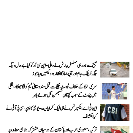
صبح سے ہو رہی مسلسل بارش نے دہلی-این سی آر کو کیا بے حال، جگہ
جگہ ٹریفک جام اور آبی جماؤ کا نظارہ، دیکھیں ویڈیوز
سری لنکا کے خلاف ٹیسٹ میچ سے قبل ہندوستانی ٹیم کو لگا جھٹکا، انگلی
میں چوٹ کے سبب کپتان شبھمن گل ہوئے باہر
این ٹی اے ایکسپرٹس نے ہی لیک کرایا نیٹ-یوجی کا پیپر، سی بی آئی نے
کیا انکشاف
ترکیہ، سعودی عرب اور پاکستان کے درمیان مشترکہ دفاعی معاہدہ پر