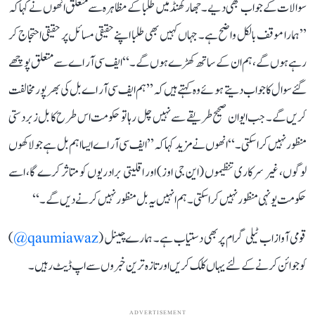
سوالات کے جواب بھی دیے۔ جھارکھنڈ میں طلبا کے مظاہرہ سے متعلق انھوں نے کہا کہ
’’ہمارا موقف بالکل واضح ہے۔ جہاں کہیں بھی طلبا اپنے حقیقی مسائل پر حقیقی احتجاج کر
رہے ہوں گے، ہم ان کے ساتھ کھڑے ہوں گے۔‘‘ ایف سی آر اے سے متعلق پوچھے
گئے سوال کا جواب دیتے ہوئے وہ کہتے ہیں کہ ’’ہم ایف سی آر اے بل کی بھرپور مخالفت
کریں گے۔ جب ایوان صحیح طریقے سے نہیں چل رہا تو حکومت اس طرح کا بل زبردستی
منظور نہیں کرا سکتی۔‘‘ انھوں نے مزید کہا کہ ’’ایف سی آر اے ایسا اہم بل ہے جو لاکھوں
لوگوں، غیر سرکاری تنظیموں (این جی اوز) اور اقلیتی برادریوں کو متاثر کرے گا، اسے
حکومت یونہی منظور نہیں کرا سکتی۔ ہم انہیں یہ بل منظور نہیں کرنے دیں گے۔‘‘
قومی آواز اب ٹیلی گرام پر بھی دستیاب ہے۔ ہمارے چینل (
qaumiawaz@
)
کو جوائن کرنے کے لئے یہاں کلک کریں اور تازہ ترین خبروں سے اپ ڈیٹ رہیں۔
ADVERTISEMENT