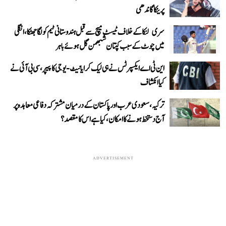
پرینکا گاندھی
سری لنکا کے خلاف ٹیسٹ میچ سے قبل ہندوستانی ٹیم کو لگا جھٹکا، انگلی
میں چوٹ کے سبب کپتان شبھمن گل ہوئے باہر
این ٹی اے ایکسپرٹس نے ہی لیک کرایا نیٹ-یوجی کا پیپر، سی بی آئی نے
کیا انکشاف
ترکیہ، سعودی عرب اور پاکستان کے درمیان مشترکہ دفاعی معاہدہ پر
آج دستخط ہونے کا امکان، کیا ہے اس کا مقصد؟
ADVERTISEMENT