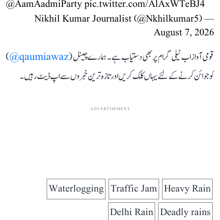
@AamAadmiParty
pic.twitter.com/AlAxWTeBJ4
— Nikhil Kumar Journalist (@Nkhilkumar5)
August 7, 2026
قومی آواز اب ٹیلی گرام پر بھی دستیاب ہے۔ ہمارے چینل (
qaumiawaz@
)
کو جوائن کرنے کے لئے یہاں کلک کریں اور تازہ ترین خبروں سے اپ ڈیٹ رہیں۔
ADVERTISEMENT
Waterlogging
Traffic Jam
Heavy Rain
Delhi Rain
Deadly rains