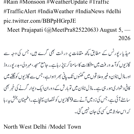
#Rain
#Monsoon
#WeatherUpdate
#Traffic
#TrafficAlert
#IndiaWeather
#IndiaNews
#delhi
pic.twitter.com/BBPpHGrpJE
August 5,
— Meet Prajapati (@MeetPra82522063)
2026
میڈیا رپورٹس کے مطابق کچھ مقامات پر درخت بھی گرے ہیں، جس کی وجہ سے
گاڑیوں کو آمد و رفت میں مشکلات کا سامنا کرنا پڑ رہا ہے۔ جامع مسجد، مہرولی-بدرپور روڈ
اور ماڈل ٹاؤن وغیرہ علاقوں میں گھٹنوں تک پانی بھرا ہوا ہے، جس سے گاڑیوں کو نکلنے میں
کافی دشواری ہو رہی ہے۔ ماڈل ٹاؤن میں تو بارش کے دوران ایک دیوار گرنے کی خبر بھی
سامنے آئی ہے، جس کی زد میں آنے سے 9 گاڑیوں کو نقصان پہنچا ہے۔ اطمینان بخش یہ رہا
کہ اس حادثہ میں کسی کی جان نہیں گئی۔
North West Delhi /Model Town