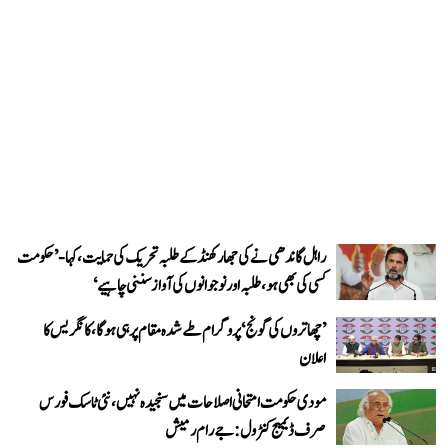
راہل گاندھی نے کی جھارکھنڈ کے طلبہ تحریک کی حمایت، کہا- ’حکومت
کسی کی بھی ہو، طلبہ اور نوجوانوں کی آواز سننی چاہیے‘
’چھاتروں کی گونج‘ پروگرام طے شدہ مقام پر ہی ہوگا، کانگریس کا
اعلان
مودی حکومت امتحانی اصلاحات میں سنجیدہ نہیں، نئی ٹاسک فورس
صرف ڈیمیج کنٹرول: جے رام رمیش