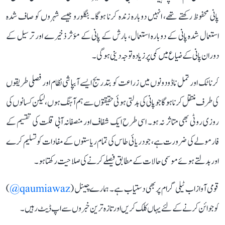
پانی محفوظ رکھتے تھے، انہیں دوبارہ زندہ کرنا ہوگا۔ بنگلورو جیسے شہروں کو صاف شدہ
استعمال شدہ پانی کے دوبارہ استعمال، بارش کے پانی کے مؤثر ذخیرے اور ترسیل کے
دوران پانی کے ضیاع میں کمی پر زیادہ توجہ دینی ہوگی۔
کرناٹک اور تمل ناڈو دونوں میں زراعت کو بتدریج ایسے آبپاشی نظام اور فصلی طریقوں
کی طرف منتقل کرنا ہوگا جو پانی کی بدلتی ہوئی حقیقتوں سے ہم آہنگ ہوں، لیکن کسانوں کی
روزی روٹی بھی متاثر نہ ہو۔ اسی طرح ایک شفاف اور منصفانہ آبی قلت کی تقسیم کے
فارمولے کی ضرورت ہے، جو دریائی طاس کی تمام ریاستوں کے مفادات کو تسلیم کرے
اور بدلتے ہوئے موسمی حالات کے مطابق فیصلے کرنے کی صلاحیت رکھتا ہو۔
قومی آواز اب ٹیلی گرام پر بھی دستیاب ہے۔ ہمارے چینل (
qaumiawaz@
)
کو جوائن کرنے کے لئے یہاں کلک کریں اور تازہ ترین خبروں سے اپ ڈیٹ رہیں۔