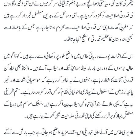
پتھر کی کان کنی، سیاحتی ڈھانچے اور بے ہنگم ترقیاتی سرگرمیوں نے ان آبی ذخیرہ گاہوں
کی قدرتی صلاحیت کو کمزور کر دیا ہے۔ آبی وسائل کے ماہرین مسلسل خبردار کر رہے ہیں
کہ مغربی گھاٹ اپنی اس قدرتی صلاحیت سے محروم ہوتا جا رہا ہے جس کے باعث اسے
کبھی ہندوستان کا عظیم قدرتی ’اسفنج‘ کہا جاتا تھا۔
اس کے اثرات پورے دریائی طاس میں واضح طور پر دکھائی دے رہے ہیں۔ کوڈاگو میں
حالیہ برسوں کے دوران بار بار لینڈ سلائیڈنگ اور سیلاب آئے ہیں۔ وائناڈ بھی تباہ کن
قدرتی آفات کا شکار رہا ہے، جنہوں نے یہ ظاہر کر دیا ہے کہ موسمیاتی شدت اور غیر
پائیدار زمین کے استعمال نے پہاڑی ماحولیاتی نظام کو کس قدر کمزور بنا دیا ہے۔ ستم ظریفی
یہ ہے کہ یہی علاقے، جو آج تباہ کن سیلاب پیدا کر رہے ہیں، خشک موسم میں دریا کے
مستقل بہاؤ کو برقرار رکھنے کی اپنی قدرتی صلاحیت بھی کھوتے جا رہے ہیں۔
کاویری طاس میں آنے والی تبدیلی اس وقت مزید واضح ہو جاتی ہے جب بارش سے آگے