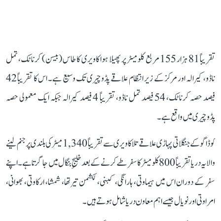
تقریباً 81 ہزار 155 مربع کلومیٹر پر پھیلا ہوا کاویری کا طاس (بیسن) کرناٹک، تمل
ناڈو، کیرالہ اور مرکز کے زیر انتظام علاقے پڈوچیری تک وسیع ہے۔ اس کا تقریباً 42
فیصد حصہ کرناٹک، 54 فیصد تمل ناڈو، تقریباً 4 فیصد کیرالہ جبکہ ایک معمولی حصہ
پڈوچیری میں واقع ہے۔
کوڈاگو کے جنگلاتی پہاڑی علاقے تلاکاویری سے تقریباً 1,340 میٹر کی بلندی پر جنم لینے
والا یہ دریا تقریباً 800 کلومیٹر کا سفر طے کرنے کے بعد خلیجِ بنگال میں جا گرتا ہے۔ اپنے
سفر کے دوران اس میں ہیماوتی، ہارانگی، کبنی، لکشمن تیرتھا، شمشا، ارکاوتی، بھوانی،
امراوتی اور نویال جیسے اہم معاون دریا شامل ہوتے ہیں۔