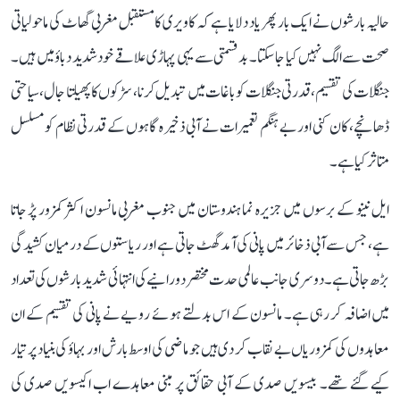
حالیہ بارشوں نے ایک بار پھر یاد دلایا ہے کہ کاویری کا مستقبل مغربی گھاٹ کی ماحولیاتی
صحت سے الگ نہیں کیا جا سکتا۔ بدقسمتی سے یہی پہاڑی علاقے خود شدید دباؤ میں ہیں۔
جنگلات کی تقسیم، قدرتی جنگلات کو باغات میں تبدیل کرنا، سڑکوں کا پھیلتا جال، سیاحتی
ڈھانچے، کان کنی اور بے ہنگم تعمیرات نے آبی ذخیرہ گاہوں کے قدرتی نظام کو مسلسل
متاثر کیا ہے۔
ایل نینو کے برسوں میں جزیرہ نما ہندوستان میں جنوب مغربی مانسون اکثر کمزور پڑ جاتا
ہے، جس سے آبی ذخائر میں پانی کی آمد گھٹ جاتی ہے اور ریاستوں کے درمیان کشیدگی
بڑھ جاتی ہے۔ دوسری جانب عالمی حدت مختصر دورانیے کی انتہائی شدید بارشوں کی تعداد
میں اضافہ کر رہی ہے۔ مانسون کے اس بدلتے ہوئے رویے نے پانی کی تقسیم کے ان
معاہدوں کی کمزوریاں بے نقاب کر دی ہیں جو ماضی کی اوسط بارش اور بہاؤ کی بنیاد پر تیار
کیے گئے تھے۔ بیسویں صدی کے آبی حقائق پر مبنی معاہدے اب اکیسویں صدی کی