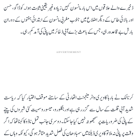
ذخیرے والے علاقوں میں اس بار مانسون کہیں زیادہ غیر یقینی ثابت ہوا۔ کوڈاگو، حسن
اور بالائی طاس کے دیگر اضلاع میں جنوب مغربی مانسون کے ابتدائی ہفتوں کے دوران
بارش بے قاعدہ رہی، جس کے باعث بڑے آبی ذخائر میں پانی کی آمد کم رہی۔
ADVERTISEMENT
کرناٹک نے بارہا کاویری واٹر مینجمنٹ اتھارٹی کے سامنے موقف اختیار کیا کہ ریاست
شدید آبی قلت کے سال سے گزر رہی ہے اور بنگلورو، میسورو سمیت کئی شہروں کی پینے
کے پانی کی ضروریات پر سمجھوتہ نہیں کیا جا سکتا۔ دوسری جانب تمل ناڈو کا کہنا تھا کہ اگر
وقت پر پانی نہ ملا تو کاویری ڈیلٹا میں سمبا دھان کی فصل شدید متاثر ہوگی، کیونکہ وہاں کے