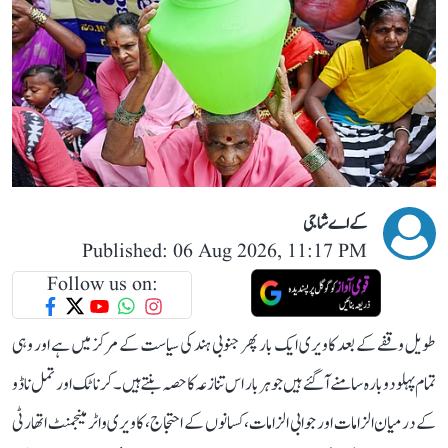
کے اے شاجی
Published: 06 Aug 2026, 11:17 PM
Follow us on:
طویل وقفے کے بعد کاویری ایک بار پھر جنوبی ہند کی سیاست کے مرکز میں ہے اور وہی
تمام پہلو دوبارہ سامنے آ گئے ہیں جو ہر بار اس تنازعہ کا حصہ بنتے ہیں۔ کرناٹک اور تمل ناڈو
کے درمیان الزامات اور جوابی الزامات، کسانوں کے احتجاج، کاویری واٹر مینجمنٹ اتھارٹی