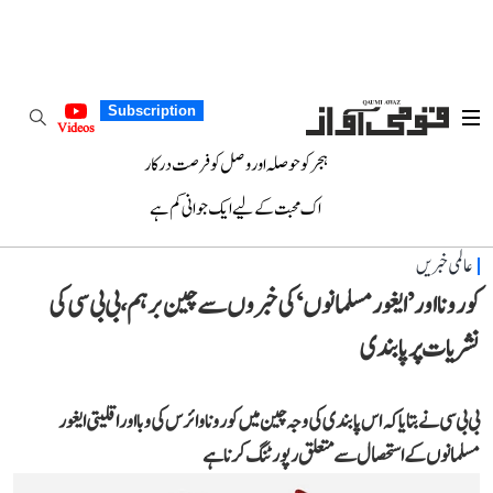
Subscription
Videos
ہجر کو حوصلہ اور وصل کو فرصت درکار
اک محبت کے لیے ایک جوانی کم ہے
عالمی خبریں
کورونا اور ’ایغور مسلمانوں‘ کی خبروں سے چین برہم، بی بی سی کی
نشریات پر پابندی
بی بی سی نے بتایا کہ اس پابندی کی وجہ چین میں کورونا وائرس کی وبا اور اقلیتی ایغور
مسلمانوں کے استحصال سے متعلق رپورٹنگ کر نا ہے