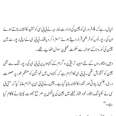
خیال رہے کہ 4 فروری کو چین کی وزارت خارجہ نے بی بی سی کو تنقید کا نشانہ بناتے ہوئے
ان کی رپورٹوں کو فرضی قرار دیتے ہوئے مسترد کر دیا تھا۔ بی بی سی نے اپنی رپورٹ میں
چین کی کورونا کے حوالہ سے حکمت عملی پر سوال اٹھایے تھے۔
وہیں، ایغوروں کے لئے مبینہ تربیتی پروگرام کے کیمپوں پر بی بی سی کی رپورٹنگ سے بھی
چین کو تشویش تھی۔ بی بی سی کا الزام ہے کہ کیمپوں میں خواتین کو منظم طور پر عصمت
دری، جنسی زیادتی اور تشدد کا نشانہ بنایا گیا ہے۔ چین نے بی بی سی پر الزام عائد کیا کہ ’’بی بی
سی نے سنکیانگ ایغور خودمختار خطے میں چین کی پالیسی پر صریح جھوٹ پھیلانے کا کام کیا
ہے۔"