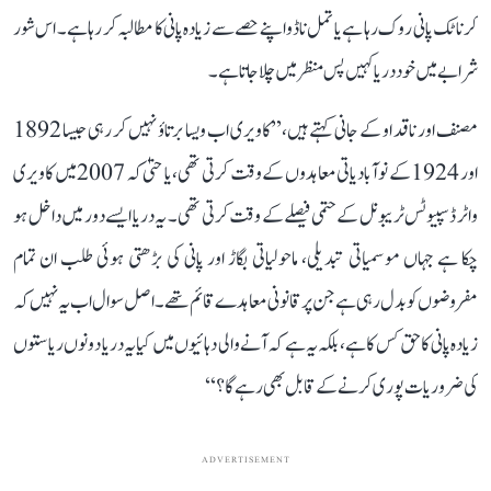
کرناٹک پانی روک رہا ہے یا تمل ناڈو اپنے حصے سے زیادہ پانی کا مطالبہ کر رہا ہے۔ اس شور
شرابے میں خود دریا کہیں پس منظر میں چلا جاتا ہے۔
مصنف اور ناقد او کے جانی کہتے ہیں، ’’کاویری اب ویسا برتاؤ نہیں کر رہی جیسا 1892
اور 1924 کے نوآبادیاتی معاہدوں کے وقت کرتی تھی، یا حتیٰ کہ 2007 میں کاویری
واٹر ڈسپیوٹس ٹریبونل کے حتمی فیصلے کے وقت کرتی تھی۔ یہ دریا ایسے دور میں داخل ہو
چکا ہے جہاں موسمیاتی تبدیلی، ماحولیاتی بگاڑ اور پانی کی بڑھتی ہوئی طلب ان تمام
مفروضوں کو بدل رہی ہے جن پر قانونی معاہدے قائم تھے۔ اصل سوال اب یہ نہیں کہ
زیادہ پانی کا حق کس کا ہے، بلکہ یہ ہے کہ آنے والی دہائیوں میں کیا یہ دریا دونوں ریاستوں
کی ضروریات پوری کرنے کے قابل بھی رہے گا؟‘‘
ADVERTISEMENT