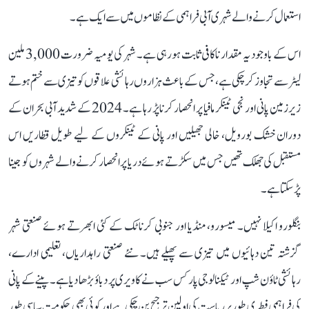
استعمال کرنے والے شہری آبی فراہمی کے نظاموں میں سے ایک ہے۔
اس کے باوجود یہ مقدار ناکافی ثابت ہو رہی ہے۔ شہر کی یومیہ ضرورت 3,000 ملین
لیٹر سے تجاوز کر چکی ہے، جس کے باعث ہزاروں رہائشی علاقوں کو تیزی سے ختم ہوتے
زیرزمین پانی اور نجی ٹینکر مافیا پر انحصار کرنا پڑ رہا ہے۔ 2024 کے شدید آبی بحران کے
دوران خشک بورویل، خالی جھیلیں اور پانی کے ٹینکروں کے لیے طویل قطاریں اس
مستقبل کی جھلک تھیں جس میں سکڑتے ہوئے دریا پر انحصار کرنے والے شہروں کو جینا
پڑ سکتا ہے۔
بنگلورو اکیلا نہیں۔ میسورو، منڈیا اور جنوبی کرناٹک کے کئی ابھرتے ہوئے صنعتی شہر
گزشتہ تین دہائیوں میں تیزی سے پھیلے ہیں۔ نئے صنعتی راہداریاں، تعلیمی ادارے،
رہائشی ٹاؤن شپ اور ٹیکنالوجی پارکس سب نے کاویری پر دباؤ بڑھا دیا ہے۔ پینے کے پانی
کی فراہمی فطری طور پر ریاست کی اولین ترجیح بن چکی ہے اور کوئی بھی حکومت سیاسی طور