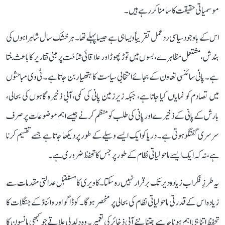
موسمیاتی حقیقت کا سامنا کر رہے ہیں۔
اس کے باوجود سیاسی ردعمل تقریباً ویسا ہی ہے جیسا پہلے تھا۔ ہر خشک سال شاہراہوں کی
بندش، مشتعل مظاہرے، بسوں میں توڑ پھوڑ اور علاقائی شناخت پر مبنی تقاریر کا باعث بنتا
ہے۔ پانی سائنسی تعاون کے بجائے انتخابی سیاست کا ہتھیار بن جاتا ہے۔ ٹی وی مباحثوں
میں تصادم کو نمایاں کیا جاتا ہے، جبکہ زیرزمین پانی کی کمی، آبی ذخیرہ گاہوں کی بحالی،
بارش کے پانی کے ذخیرے اور پانی کی طلب کو منظم کرنے جیسے اہم موضوعات پر صرف
سرسری گفتگو ہوتی ہے۔ دریا کو ایک ایسے وسیلے کے طور پر دیکھا جاتا ہے جسے تقسیم کرنا
ہے، نہ کہ ایک ایسے ماحولیاتی نظام کے طور پر جس کا تحفظ ضروری ہے۔
یہ طرزِ فکر اب زیادہ دیر تک برقرار نہیں رہ سکتا۔ کاویری کا مستقبل عدالتی مقدمات سے
زیادہ اس کے قدرتی ماحولیاتی نظام کی بحالی پر منحصر ہوگا۔ کوڈاگو اور وائناڈ کے جنگلات کا
تحفظ اتنا ہی اہم ہونا چاہیے جتنا نئے آبی ذخائر کی تعمیر۔ وہ دلدلی علاقے جو کبھی مانسون کا