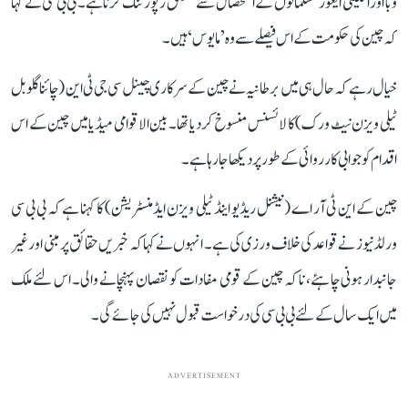
وبا اور اقلیتی ایغور مسلمانوں کے استحصال سے متعلق رپورٹنگ کرنا ہے۔ بی بی سی نے کہا
کہ چین کی حکومت کے اس فیصلے سے وہ ’مایوس‘ ہیں۔
خیال رہے کہ حال ہی میں برطانیہ نے چین کے سرکاری چینل سی جی ٹی این (چائنا گلوبل
ٹیلی ویزن نیٹ ورک) کا لائسنس منسوخ کر دیا تھا۔ بین الاقوامی میڈیا میں چین کے اس
اقدام کو جوابی کارروائی کے طور پر دیکھا جا رہا ہے۔
چین کے این ٹی آر اے (نیشنل ریڈیو اینڈ ٹیلی ویزن ایڈمنسٹریشن) کا کہنا ہے کہ بی بی سی
ورلڈ نیوز نے قواعد کی خلاف ورزی کی ہے۔ انہوں نے کہا کہ خبریں حقائق پر مبنی اور غیر
جانبدار ہونی چا ہئے، نا کہ چین کے قومی مفادات کو نقصان پہنچانے والی۔ اس لئے ملک
میں ایک سال کے لئے بی بی سی کی درخواست قبول نہیں کی جائے گی۔
ADVERTISEMENT