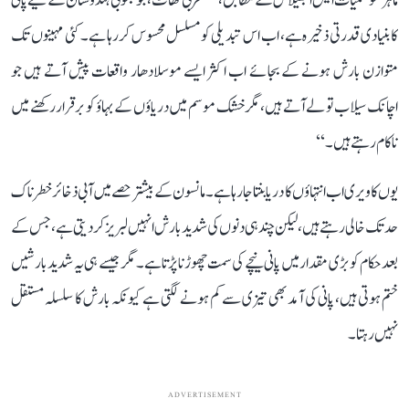
ماہر موسمیات ایس ابھیلاش کے مطابق، ’’مغربی گھاٹ، جو جنوبی ہندوستان کے لیے پانی
کا بنیادی قدرتی ذخیرہ ہے، اب اس تبدیلی کو مسلسل محسوس کر رہا ہے۔ کئی مہینوں تک
متوازن بارش ہونے کے بجائے اب اکثر ایسے موسلادھار واقعات پیش آتے ہیں جو
اچانک سیلاب تو لے آتے ہیں، مگر خشک موسم میں دریاؤں کے بہاؤ کو برقرار رکھنے میں
ناکام رہتے ہیں۔‘‘
یوں کاویری اب انتہاؤں کا دریا بنتا جا رہا ہے۔ مانسون کے بیشتر حصے میں آبی ذخائر خطرناک
حد تک خالی رہتے ہیں، لیکن چند ہی دنوں کی شدید بارش انہیں لبریز کر دیتی ہے، جس کے
بعد حکام کو بڑی مقدار میں پانی نیچے کی سمت چھوڑنا پڑتا ہے۔ مگر جیسے ہی یہ شدید بارشیں
ختم ہوتی ہیں، پانی کی آمد بھی تیزی سے کم ہونے لگتی ہے کیونکہ بارش کا سلسلہ مستقل
نہیں رہتا۔
ADVERTISEMENT