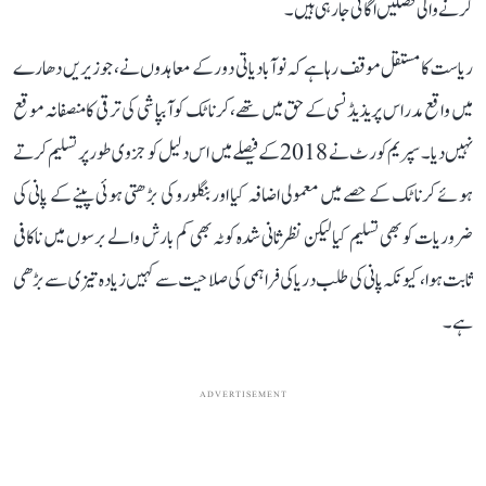
کرنے والی فصلیں اگائی جا رہی ہیں۔
ریاست کا مستقل موقف رہا ہے کہ نوآبادیاتی دور کے معاہدوں نے، جو زیریں دھارے
میں واقع مدراس پریذیڈنسی کے حق میں تھے، کرناٹک کو آبپاشی کی ترقی کا منصفانہ موقع
نہیں دیا۔ سپریم کورٹ نے 2018 کے فیصلے میں اس دلیل کو جزوی طور پر تسلیم کرتے
ہوئے کرناٹک کے حصے میں معمولی اضافہ کیا اور بنگلورو کی بڑھتی ہوئی پینے کے پانی کی
ضروریات کو بھی تسلیم کیا لیکن نظرثانی شدہ کوٹہ بھی کم بارش والے برسوں میں ناکافی
ثابت ہوا، کیونکہ پانی کی طلب دریا کی فراہمی کی صلاحیت سے کہیں زیادہ تیزی سے بڑھی
ہے۔
ADVERTISEMENT