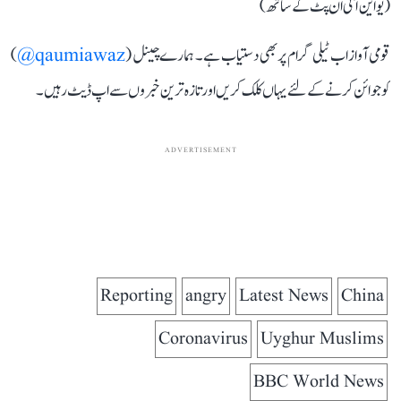
(یو این آئی ان پٹ کے ساتھ)
قومی آواز اب ٹیلی گرام پر بھی دستیاب ہے۔ ہمارے چینل (
qaumiawaz@
)
کو جوائن کرنے کے لئے یہاں کلک کریں اور تازہ ترین خبروں سے اپ ڈیٹ رہیں۔
ADVERTISEMENT
Reporting
angry
Latest News
China
Coronavirus
Uyghur Muslims
BBC World News