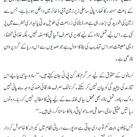
کے باعث سمندر کا کھارا پانی ساحلی زیرزمین آبی ذخائر میں داخل ہو رہا ہے، جس سے
زمین کی شوریدگی بڑھ رہی ہے اور ڈیلٹا کی زراعت کی طویل مدتی پائیداری خطرے میں پڑ
گئی ہے۔ اس لیے تمل ناڈو کے لیے کاویری صرف آبپاشی کا مسئلہ نہیں، بلکہ غذائی تحفظ،
دیہی معیشت اور اس تہذیب کی بقا کا سوال ہے جو صدیوں سے اس دریا کے گرد پروان
چڑھی ہے۔
کسانوں کے حقوق کے لیے سرگرم کارکن پی ٹی جان کہتے ہیں، ’’سادہ سیاسی بیانیے اس
تنازعہ کی پیچیدگی کو بیان نہیں کر سکتے۔ کرناٹک صرف علاقائی ضد کی وجہ سے پانی نہیں
روک رہا اور تمل ناڈو بھی محض سیاسی فائدے کے لیے پانی کا مطالبہ نہیں کر رہا۔ دونوں
ریاستیں حقیقی سماجی، معاشی اور ماحولیاتی دباؤ کا سامنا کر رہی ہیں۔‘‘
جس پہلو پر بہت کم توجہ دی جاتی ہے وہ پورے دریائی نظام میں کیرالہ کا خاموش کردار