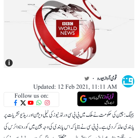
i
قومی آواز بیورو
Updated: 12 Feb 2021, 11:11 AM
Follow us on:
بیجنگ: چین کی حکومت نے ملک میں بی بی سی ورلڈ نیوز کی ٹیلی ویژن اور ریڈیو نشریات پر
پابندی عائد کر دی ہے۔ بی بی سی نے بتایا کہ اس پابندی کی وجہ چین میں کورونا وائرس کی