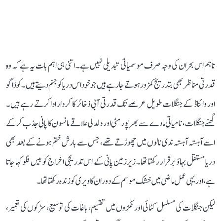
تاہم اس بحران کی وجہ صرف موسمیاتی تبدیلی نہیں ہے۔ اتنی ہی اہم بات یہ ہے کہ وہ
قدرتی مناظر بھی بتدریج کمزور ہوتے جا رہے ہیں جو خود اس دریا کو جنم دیتے ہیں۔ کوڈاگو
اور وائناڈ کے جنگلات طویل عرصے تک قدرتی آبی ذخائر کا کردار ادا کرتے رہے ہیں۔
گھنے جنگلات، نامیاتی مادے سے بھرپور مٹی اور دلدلی علاقے مانسون کا پانی جذب کر کے
اسے آہستہ آہستہ ندی نالوں میں چھوڑتے تھے، جس سے بارش ختم ہونے کے بعد بھی
دریا مستقل بہاؤ برقرار رکھتا تھا۔ زیرزمین پانی کے اس تدریجی اخراج کو بیس فلو کہا جاتا
ہے، اور یہی عمل ماضی میں خشک موسم کے دوران کاویری کو زندہ رکھتا تھا۔
لیکن جنگلات کی مسلسل کٹائی اور ٹکڑوں میں تقسیم، باغات کی توسیع، سڑکوں کی تعمیر،