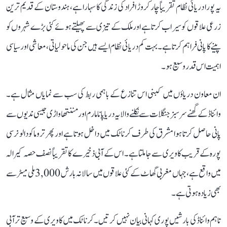
یہ پورا دریائی نظام تقریباً چار کروڑ افراد کی زندگی کا سہارا ہے، ہندوستان کے قدیم ترین
زرعی علاقوں کو سیراب کرتا ہے اور ملک کے تیزی سے پھیلتے ہوئے کئی بڑے شہروں کو
پینے کا پانی فراہم کرتا ہے۔ بہت کم دریائی نظام ایسے ہیں جن کی ماحولیاتی، معاشی اور سیاسی
اہمیت اس قدر وسیع ہو۔
ان معاون دریاؤں میں کبنی اس تنازع کے باہمی ربط کی سب سے نمایاں مثال ہے۔
وائناڈ کے گھنے سرسبز جنگلات سے نکلنے والا یہ دریا پانامارم اور مننتھاواڑی جیسی ندیوں سے
پانی حاصل کرتا ہوا مشرق کی طرف کرناٹک میں داخل ہوتا ہے اور پھر تروماکودالو نرسی
پورہ کے قریب کاویری سے جا ملتا ہے۔ اس کے آبی ذخیرے کا تقریباً نصف حصہ کیرالہ
میں واقع ہے، جہاں مغربی گھاٹ کے کئی علاقوں میں سالانہ بارش 3,000 ملی میٹر سے
بھی زیادہ ہوتی ہے۔
تاہم وائناڈ کی بارشیں پوری کہانی بیان نہیں کرتیں۔ کرناٹک میں کاویری کے وسیع تر آبی