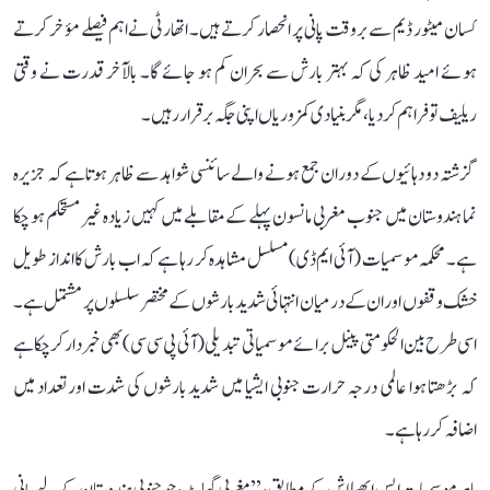
کسان میٹور ڈیم سے بروقت پانی پر انحصار کرتے ہیں۔ اتھارٹی نے اہم فیصلے مؤخر کرتے
ہوئے امید ظاہر کی کہ بہتر بارش سے بحران کم ہو جائے گا۔ بالآخر قدرت نے وقتی
ریلیف تو فراہم کر دیا، مگر بنیادی کمزوریاں اپنی جگہ برقرار رہیں۔
گزشتہ دو دہائیوں کے دوران جمع ہونے والے سائنسی شواہد سے ظاہر ہوتا ہے کہ جزیرہ
نما ہندوستان میں جنوب مغربی مانسون پہلے کے مقابلے میں کہیں زیادہ غیر مستحکم ہو چکا
ہے۔ محکمہ موسمیات (آئی ایم ڈی) مسلسل مشاہدہ کر رہا ہے کہ اب بارش کا انداز طویل
خشک وقفوں اور ان کے درمیان انتہائی شدید بارشوں کے مختصر سلسلوں پر مشتمل ہے۔
اسی طرح بین الحکومتی پینل برائے موسمیاتی تبدیلی (آئی پی سی سی) بھی خبردار کر چکا ہے
کہ بڑھتا ہوا عالمی درجہ حرارت جنوبی ایشیا میں شدید بارشوں کی شدت اور تعداد میں
اضافہ کر رہا ہے۔