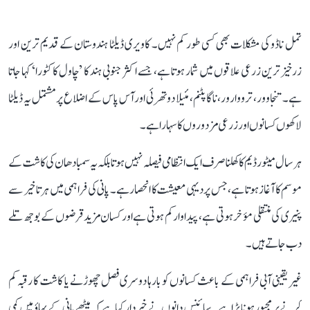
تمل ناڈو کی مشکلات بھی کسی طور کم نہیں۔ کاویری ڈیلٹا ہندوستان کے قدیم ترین اور
زرخیز ترین زرعی علاقوں میں شمار ہوتا ہے، جسے اکثر جنوبی ہند کا ’چاول کا کٹورا‘ کہا جاتا
ہے۔ تنجاوور، ترووارور، ناگاپٹنم، مئیلا دوتھرئی اور آس پاس کے اضلاع پر مشتمل یہ ڈیلٹا
لاکھوں کسانوں اور زرعی مزدوروں کا سہارا ہے۔
ہر سال میٹور ڈیم کا کھلنا صرف ایک انتظامی فیصلہ نہیں ہوتا بلکہ یہ سمبا دھان کی کاشت کے
موسم کا آغاز ہوتا ہے، جس پر دیہی معیشت کا انحصار ہے۔ پانی کی فراہمی میں ہر تاخیر سے
پنیری کی منتقلی مؤخر ہوتی ہے، پیداوار کم ہوتی ہے اور کسان مزید قرضوں کے بوجھ تلے
دب جاتے ہیں۔
غیر یقینی آبی فراہمی کے باعث کسانوں کو بارہا دوسری فصل چھوڑنے یا کاشت کا رقبہ کم
کرنے پر مجبور ہونا پڑا ہے۔ سائنس دانوں نے خبردار کیا ہے کہ میٹھے پانی کے بہاؤ میں کمی