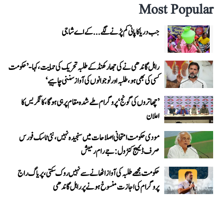
Most Popular
جب دریا کا پانی کم پڑنے لگے...کے اے شاجی
راہل گاندھی نے کی جھارکھنڈ کے طلبہ تحریک کی حمایت، کہا- ’حکومت
کسی کی بھی ہو، طلبہ اور نوجوانوں کی آواز سننی چاہیے‘
’چھاتروں کی گونج‘ پروگرام طے شدہ مقام پر ہی ہوگا، کانگریس کا
اعلان
مودی حکومت امتحانی اصلاحات میں سنجیدہ نہیں، نئی ٹاسک فورس
صرف ڈیمیج کنٹرول: جے رام رمیش
حکومت مجھے طلبہ کی آواز اٹھانے سے نہیں روک سکتی، پریاگ راج
پروگرام کی اجازت منسوخ ہونے پر راہل گاندھی