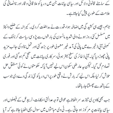
کے سامنے قانونی دلائل اور سیاسی بیانات جن میں دریا کو علاقائی وقار اور ناانصافی کی
علامت کے طور پر پیش کیا جاتا ہے۔
تاہم، جیسے ہی کشیدگی میں اضافہ ہوا، قدرت نے مداخلت کر دی۔ کیرالہ کے ضلع وائناڈ
میں مسلسل کئی روز ہونے والی شدید مانسون کی بارشوں سے پڑوسی ریاست کرناٹک کے
کبنی آبی ذخیرے میں پانی کی آمد غیر معمولی طور پر بڑھ گئی اور تمل ناڈو کی جانب مزید
پانی چھوڑ دیا گیا۔ آبی ذخائر کی سطح بہتر ہوئی، سرکاری بیانات میں تلخی کم ہو گئی اور فوری
تصادم ٹل گیا۔ لیکن یہ عارضی سکون اس لیے نہیں آیا کہ حکومتوں نے کوئی مستقل حل
تلاش کر لیا، بلکہ اس لیے کہ بارش نے وقتی طور پر اس دریا کو نئی زندگی دے دی جو سب
کے ہاتھ سے پھسلتا جا رہا تھا۔
جب بھی کاویری تنازعہ سر اٹھاتا ہے عوامی توجہ عدالتی احکامات، ٹریبونل کے فیصلوں اور
سیاسی بیانات پر مرکوز ہو جاتی ہے۔ ٹی وی مباحثوں میں سوال یہی اٹھایا جاتا ہے کہ آیا