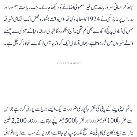
بڑھ کر انسانی ضروریات میں غیر معمولی اضافے کو دیکھا جائے۔ جب ریاست میسور اور
مدراس پریذیڈنسی نے 1924 کا معاہدہ کیا تھا، اس وقت بنگلورو محض ایک انتظامی شہر تھا
جس کی آبادی پانچ لاکھ سے بھی کم تھی۔ آج بنگلورو کا شہری علاقہ دنیا کے تیزی سے پھیلنے
والے شہروں میں شمار ہوتا ہے، جہاں آبادی ایک کروڑ چالیس لاکھ سے تجاوز کر چکی ہے۔
ADVERTISEMENT
یہ شہر اپنی پینے کے پانی کی تقریباً پوری ضرورت ایک ایسے دریا سے پوری کرتا ہے جو اس
سے تقریباً 100 کلومیٹر دور اور تقریباً 500 میٹر نیچے بہتا ہے۔ روزانہ 2,200 ملین
لیٹر سے زیادہ کاویری کا پانی بلند سطح تک پمپ کیا جاتا ہے، جو دنیا کے سب سے زیادہ توانائی