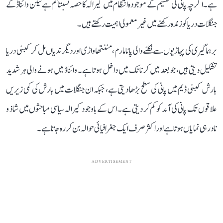
ہے۔ اگرچہ پانی کی تقسیم کے موجودہ انتظام میں کیرالہ کا حصہ نسبتاً کم ہے لیکن وائناڈ کے
جنگلات دریا کو زندہ رکھنے میں غیر معمولی اہمیت رکھتے ہیں۔
برہماگیری کی پہاڑیوں سے نکلنے والی پانامارم، مننتھاواڑی اور دیگر ندیاں مل کر کبنی دریا
تشکیل دیتی ہیں، جو بعد میں کرناٹک میں داخل ہوتا ہے۔ وائناڈ میں ہونے والی ہر شدید
بارش کبنی ڈیم میں پانی کی سطح بڑھا دیتی ہے، جبکہ ان جنگلات میں بارش کی کمی زیریں
علاقوں تک پانی کی آمد کو کم کر دیتی ہے۔ اس کے باوجود کیرالہ سیاسی مباحثوں میں شاذ و
نادر ہی نمایاں ہوتا ہے اور اکثر صرف ایک جغرافیائی حوالہ بن کر رہ جاتا ہے۔
ADVERTISEMENT