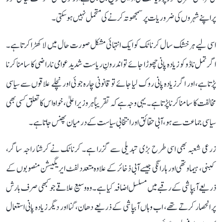
پر اپنے شہروں کی ضروریات پر سمجھوتہ کرنے کی متحمل نہیں ہو سکتی۔
اسی لیے ہر خشک سال کرناٹک کو ایک انتہائی مشکل صورت حال میں لا کھڑا کرتا ہے۔
اگر تمل ناڈو کو زیادہ پانی چھوڑا جائے تو اندرونِ ریاست شدید عوامی ناراضی کا سامنا کرنا
پڑتا ہے، اور اگر زیادہ پانی روک لیا جائے تو قانونی چارہ جوئی اور نچلے علاقوں سے سیاسی
مخالفت کا سامنا کرنا پڑتا ہے۔ یہی وجہ ہے کہ تقریباً ہر وزیر اعلیٰ، خواہ اس کا تعلق کسی بھی
سیاسی جماعت سے ہو، آبی حقائق اور انتخابی سیاست کے درمیان پھنس جاتا ہے۔
زرعی شعبہ بھی اسی طرح بڑی تبدیلی سے گزرا ہے۔ کرناٹک نے کرشنا راجہ ساگر،
کبنی، ہیماوتھی اور ہارانگی جیسے آبی ذخائر کے علاوہ متعدد لفٹ ایریگیشن منصوبوں کے
ذریعے آبپاشی کے رقبے میں مسلسل اضافہ کیا ہے۔ وہ وسیع علاقے جو کبھی صرف بارش
پر انحصار کرتے تھے، اب وہاں آبپاشی کے ذریعے دھان، گنا اور دیگر زیادہ پانی استعمال