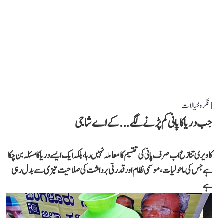
فکر و خیالات
جب دریا کا پانی کم پڑنے لگے...کے اے شاجی
کاویری تنازع اب صرف پانی کی تقسیم کا معاملہ نہیں رہا، بلکہ ایک ایسے دریا کا مسئلہ بن چکا
ہے جس کی ماحولیات، موسمی نظام اور قدرتی برداشت کی صلاحیت تیزی سے بدل رہی
ہے