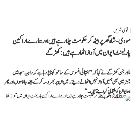
قومی خبریں
مودی-شاہ گھر پر بیٹھ کر حکومت چلا رہے ہیں اور ہمارے اراکین
پارلیمنٹ ایوان میں آواز اٹھا رہے ہیں: کھڑگے
ملکارجن کھڑگے نے کہا کہ ’’انتہائی افسوس کے ساتھ کہنا پڑ رہا ہے کہ راجیہ سبھا میں
چیئرمین بھی ہمیں آواز نہیں اٹھانے دیتے۔ میں ان پر بھروسہ کر کے بیٹھ جاتا ہوں اور پھر
وہ ایوان کو ملتوی کر دیتے ہیں۔‘‘