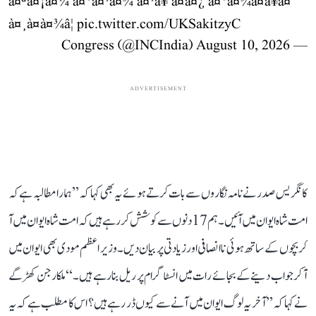
à¤ªà¤¡à¤¼ à¤°à¤¹à¤¾ à¤¹à¥ à¤à¤¿ à¤°à¤¾à¤à¥à¤¯
à¤¸à¤­à¤¾â¦
pic.twitter.com/UKSakitzyC
August 10, 2026
— Congress (@INCIndia)
ADVERTISEMENT
کانگریس صدر نے نامہ نگاروں سے بات کرتے ہوئے یہ بھی کہا کہ ’’ہمارا مطالبہ ہے کہ
امت شاہ ایوان میں آئیں۔ ہم 17 دنوں سے کوشش کر رہے ہیں کہ امت شاہ ایوان میں آ
کر بچوں کے ساتھ ہوئی ناانصافی اور زیادتی پر بیان دیں۔ وزیر اعظم مودی بھی ایوان میں
آ کر جواب دینے کے بجائے رات میں انسٹاگرام پر ریل بنا رہے ہیں۔‘‘ ملکارجن کھڑگے
نے کہا کہ ’’آخر یہ لوگ ایوان میں آنے سے کیوں ڈر رہے ہیں؟ اس کا مطلب ہے کہ یہ