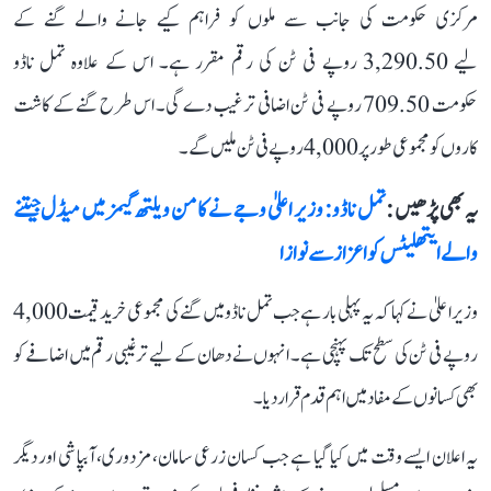
مرکزی حکومت کی جانب سے ملوں کو فراہم کیے جانے والے گنے کے
لیے 3,290.50 روپے فی ٹن کی رقم مقرر ہے۔ اس کے علاوہ تمل ناڈو
حکومت 709.50 روپے فی ٹن اضافی ترغیب دے گی۔ اس طرح گنے کے کاشت
کاروں کو مجموعی طور پر 4,000 روپے فی ٹن ملیں گے۔
یہ بھی پڑھیں :
تمل ناڈو: وزیر اعلیٰ وجے نے کامن ویلتھ گیمز میں میڈل جیتنے
والے ایتھلیٹس کو اعزاز سے نوازا
وزیر اعلیٰ نے کہا کہ یہ پہلی بار ہے جب تمل ناڈو میں گنے کی مجموعی خرید قیمت 4,000
روپے فی ٹن کی سطح تک پہنچی ہے۔ انہوں نے دھان کے لیے ترغیبی رقم میں اضافے کو
بھی کسانوں کے مفاد میں اہم قدم قرار دیا۔
یہ اعلان ایسے وقت میں کیا گیا ہے جب کسان زرعی سامان، مزدوری، آبپاشی اور دیگر