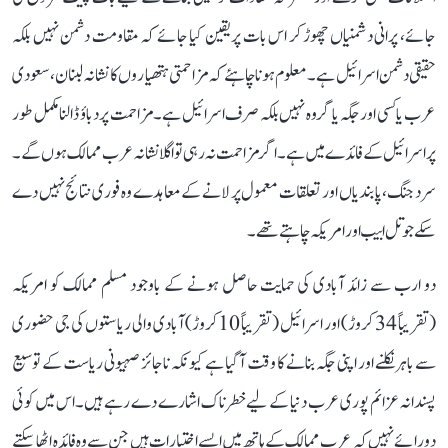
جائے، پرانی دشمنیاں چھوڑ کر اس بات پر یقین کیا جائے کہ مقاومت دشمن نہیں بلکہ
حقیقی دشمن اسرائیل ہے۔ معلوم ہونا چاہئے کہ مزاحمتی ہتھیاروں کا نشانہ لبنان، سعودی
عرب یا کسی اور جگہ یا گروہ نہیں بلکہ صرف اسرائیل ہے۔ مزاحمت پر دباؤ ڈالنا مکمل طور
پر اسرائیل کے فائدے میں ہے۔ اگر مزاحمت نہ رہی تو اگلا نشانہ عرب ممالک ہوں گے۔
سرد جنگ، پابندیاں اور تعلقات معمول پر لانے کے معاہدے وہ فوری نتائج نہیں دے
سکے جو تل ابیب اور امریکہ چاہتے تھے۔
دو ارب سے زائد آبادی کی حمایت حاصل ہونے کے باوجود مسلم ممالک کو امریکہ
(تقریباً 34 کروڑ) اور اسرائیل (تقریباً 10 کروڑ) آبادی والی ریاستوں کی جی حضوری
سے باہر نکلنے اور اپنی جگہ بنانے کا وقت آگیا ہے کیونکہ ناجائز صہیونی ریاست کے توسیع
پسندانہ عزائم پوری عرب دنیا کے لیے خطرناک اشارے دے رہے ہیں۔ اس میں کوئی
دورائے نہیں کہ عرب ممالک کے ہاتھ میں ایسے اختیارات ہیں جن سے وہ فائدہ اٹھا سکتے