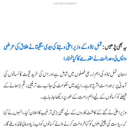
ADVERTISEMENT
یہ بھی پڑھیں :
تمل ناڈو کے وزیر اعلیٰ وجئے کی بیوی سنگیتا نے طلاق کی عرضی
واپس لی، عدالت نے مقدمے کا کیا نمٹارا
دھان تمل ناڈو کی اہم زرعی فصلوں میں شامل ہے اور اس کی خرید قیمت کا کسانوں کی
آمدنی پر براہ راست اثر پڑتا ہے۔ ایسے میں حکومت کی جانب سے ترغیبی رقم بڑھانے کے
فیصلے کو کسانوں کے لیے اہم راحت کے طور پر دیکھا جا رہا ہے۔
وزیر اعلیٰ نے گنے کے کاشت کاروں کے لیے بھی بڑی ترغیب کا اعلان کیا۔ انہوں نے کہا
کہ ریاست کی چینی ملوں کو گنا فروخت کرنے والے کسانوں کو اب زیادہ مالی فائدہ ملے گا۔