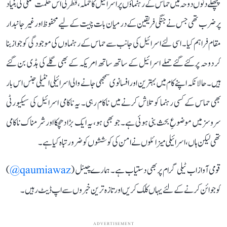
پچھلے دنوں دوحہ میں حماس کے رہنماؤں پر اسرائیل کا حملہ، قطر کی اس حکمت عملی کی بنیاد
پر ضرب تھی جس نے جنگی فریقین کے درمیان بات چیت کے لیے محفوظ اور غیر جانبدار
مقام فراہم کیا۔ اسی لئے اسرائیل کی جانب سے حماس کے رہنماوں کی موجودگی کو جواز بنا
کر دوحہ پرکئے گئے حملے اسرائیل کے ساتھ ساتھ امریکہ کے بھی گلے کی ہڈی بن گئے
ہیں۔ حالانکہ اپنے کام میں بہترین اور افسانوی سمجھی جانے والی اسرائیلی انٹیلی جنس اس بار
بھی حماس کے کسی رہنما کو تلاش کرنے میں ناکام رہی۔ یہ ناکامی اسرائیل کی سیکیورٹی
سروسز میں موضوعِ بحث بنی ہوئی ہے۔ جو بھی ہو، یہ ایک بڑا دھچکا اور شرمناک ناکامی
تھی لیکن ہاں،اسرائیلی میزائلوں نے امن کی کوششوں کو ضرور تباہ کیا ہے۔
قومی آواز اب ٹیلی گرام پر بھی دستیاب ہے۔ ہمارے چینل (
qaumiawaz@
)
کو جوائن کرنے کے لئے یہاں کلک کریں اور تازہ ترین خبروں سے اپ ڈیٹ رہیں۔
ADVERTISEMENT