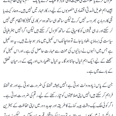
کنٹرول کرنے یا حکومت کی ملکیت والی کمپنیز کو ٹھیک کرنے یا ایک مستحکم مالیاتی نظام بنانے
جیسے اہم طویل المدتی اقتصادی منصوبوں کے لیے درکار مہارتیں نہیں ہیں۔ وہ مارکیٹ یا
نجی کاروبار پر بھروسہ نہیں کرتے لیکن ساتھ ہی ساتھ وہ سرکاری کمپنیز کا انتظام بھی نہیں
کر سکتے اور نہ ہی قیمتوں کو کامیابی کے ساتھ کنٹرول کر سکتے ہیں لیکن اگر انہیں جغرافیائی
سیاست کی بساط پر بٹھا دیا جائے تو وہ اچانک اس کھیل میں ماہر ہوجاتے ہیں۔ یہ وہ کھیل
ہے جس میں انہوں نے دہائیوں کی محنت سے مہارت حاصل کی ہے۔ اور اس کھیل کو
سمجھنے کے لیے ایک اہم خیال جاننا ہوگا۔ یہ خیال ہتھیاروں اور پیسے کے درمیان تعلق
کے بارے میں ہے۔
جن کے پاس زیادہ دولت ہوتی ہے انہیں ہمیشہ تحفظ کی ضرورت ہوتی ہے اور جو تحفظ
فراہم کر سکتے ہیں انہیں اپنی صلاحیتوں کو تیار رکھنے کے لیے رقم کی ضرورت ہوتی ہے۔
اگر کوئی ملک بیک وقت پیسہ کمانے کا طریقہ اور جدید دور میں اپنی حفاظت کے بہترین
ذرائع بنانے میں کامیاب ہوجاتا ہے تو وہ دنیا کی طاقتور قوت بن سکتا ہے۔ لیکن زیادہ تر