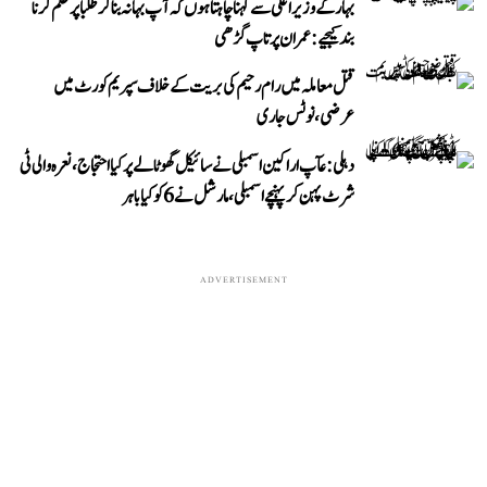
بہار کے وزیر اعلیٰ سے کہنا چاہتا ہوں کہ آپ بہانہ بنا کر طلبا پر ظلم کرنا
بند کیجیے: عمران پرتاپ گڑھی
قتل معاملہ میں رام رحیم کی بریت کے خلاف سپریم کورٹ میں
عرضی، نوٹس جاری
دہلی: عآپ اراکین اسمبلی نے سائیکل گھوٹالے پر کیا احتجاج، نعرہ والی ٹی
شرٹ پہن کر پہنچے اسمبلی، مارشل نے 6 کو کیا باہر
ADVERTISEMENT