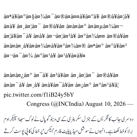
à¤ªà¥à¤°à¤§à¤¾à¤¨à¤®à¤à¤¤à¥à¤°à¥ à¤®à¥à¤¦à¥
à¤­à¥ à¤¸à¤¦à¤¨ à¤®à¥à¤ à¤à¤à¤° à¤à¤µà¤¾à¤¬
à¤¦à¥à¤¨à¥ à¤à¥ à¤¬à¤¦à¤²à¥ à¤°à¤¾à¤¤ à¤®à¥à¤
à¤à¤à¤¸à¥à¤à¤¾à¤à¥à¤°à¤¾à¤® à¤ªà¤° à¤°à¥à¤²
à¤¬à¤¨à¤¾ à¤°à¤¹à¥ à¤¹à¥à¤à¥¤
à¤à¤à¤¿à¤° à¤¯à¥ à¤²à¥à¤ à¤¸à¤¦à¤¨ à¤®à¥à¤
à¤à¤¨à¥ à¤¸à¥ à¤à¥à¤¯à¥à¤ à¤¡à¤° à¤°à¤¹à¥â¦
pic.twitter.com/f1iB24y5bY
August 10, 2026
— Congress (@INCIndia)
دوسری جانب کانگریس کے جنرل سکریٹری کے سی وینوگوپال نے لوک سبھا اسپیکر اوم
برلا کو خط لکھا ہے۔ انہوں نے سوشل میڈیا پلیٹ فارم ’ایکس‘ پر خط کی کاپی پوسٹ کرتے