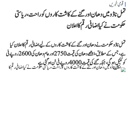
قومی خبریں
تمل ناڈو میں دھان اور گنے کے کاشت کاروں کو راحت، ریاستی
حکومت نے کیا اضافی رقم کا اعلان
تمل ناڈو حکومت نے دھان اور گنے کے کاشت کاروں کے لیے اضافی رقم کا اعلان کیا
ہے، جس کے مطابق، اچھے دھان کی قیمت 2750 اور عام دھان کی 2600 روپے فی
کوئنٹل ہوگی، جبکہ گنے کی قیمت 4000 روپے فی ٹن ہو گئی ہے