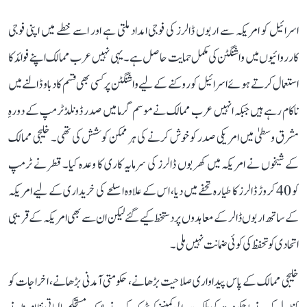
اسرائیل کو امریکہ سے اربوں ڈالرز کی فوجی امداد ملتی ہے اور اسے خطے میں اپنی فوجی
کارروائیوں میں واشنگٹن کی مکمل حمایت حاصل ہے۔ یہی نہیں عرب ممالک اپنے فوائد کا
استعمال کرتے ہوئے اسرائیل کو روکنے کے لیے واشنگٹن پر کسی بھی قسم کا دباو ڈالنے میں
ناکام رہے ہیں جبکہ انہیں عرب ممالک نے موسم گرما میں صدر ڈونلڈ ٹرمپ کے دورہِ
مشرق وسطیٰ میں امریکی صدر کو خوش کرنے کی ہر ممکن کوشش کی تھی۔ خلیجی ممالک
کے شیخوں نے امریکہ میں کھربوں ڈالرز کی سرمایہ کاری کا وعدہ کیا۔ قطر نے ٹرمپ
کو 40 کروڑ ڈالرز کا طیارہ تحفے میں دیا، اس کے علاوہ اسلحے کی خریداری کے لیے امریکہ
کے ساتھ اربوں ڈالر کے معاہدوں پر دستخط کیے گئے لیکن ان سے بھی امریکہ کے قریبی
اتحادی کو تحفظ کی کوئی ضمانت نہیں ملی۔
خلیجی ممالک کے پاس پیداواری صلاحیت بڑھانے، حکومتی آمدنی بڑھانے، اخراجات کو