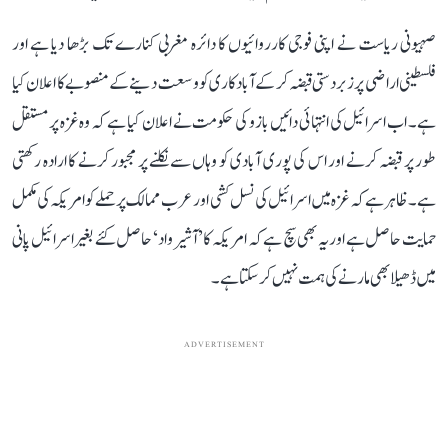
صہیونی ریاست نے اپنی فوجی کارروائیوں کا دائرہ مغربی کنارے تک بڑھا دیا ہے اور
فلسطینی اراضی پر زبردستی قبضہ کر کے آبادکاری کو وسعت دینے کے منصوبے کا اعلان کیا
ہے۔ اب اسرائیل کی انتہائی دائیں بازو کی حکومت نے اعلان کیا ہے کہ وہ غزہ پر مستقل
طور پر قبضہ کرنے اور اس کی پوری آبادی کو وہاں سے نکلنے پر مجبور کرنے کا ارادہ رکھتی
ہے۔ ظاہر ہے کہ غزہ میں اسرائیل کی نسل کشی اور عرب ممالک پر حملے کو امریکہ کی مکمل
حمایت حاصل ہے اور یہ بھی سچ ہے کہ امریکہ کا ’آشیرواد‘ حاصل کئے بغیر اسرائیل پانی
میں ڈھیلا بھی مارنے کی ہمت نہیں کر سکتا ہے۔
ADVERTISEMENT