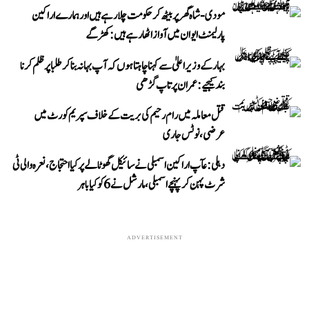
مودی-شاہ گھر پر بیٹھ کر حکومت چلا رہے ہیں اور ہمارے اراکین
پارلیمنٹ ایوان میں آواز اٹھا رہے ہیں: کھڑگے
بہار کے وزیر اعلیٰ سے کہنا چاہتا ہوں کہ آپ بہانہ بنا کر طلبا پر ظلم کرنا
بند کیجیے: عمران پرتاپ گڑھی
قتل معاملہ میں رام رحیم کی بریت کے خلاف سپریم کورٹ میں
عرضی، نوٹس جاری
دہلی: عآپ اراکین اسمبلی نے سائیکل گھوٹالے پر کیا احتجاج، نعرہ والی ٹی
شرٹ پہن کر پہنچے اسمبلی، مارشل نے 6 کو کیا باہر
ADVERTISEMENT