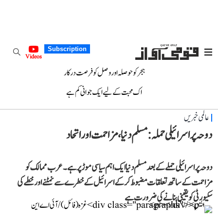
Subscription
Videos
ہجر کو حوصلہ اور وصل کو فرصت درکار
اک محبت کے لیے ایک جوانی کم ہے
عالمی خبریں
دوحہ پر اسرائیلی حملہ: مسلم دنیا، مزاحمت اور اتحاد
دوحہ پر اسرائیلی حملے کے بعد مسلم دنیا ایک اہم سیاسی موڑ پر ہے۔ عرب ممالک کو
مزاحمت کے ساتھ تعلقات مضبوط کر کے اسرائیل کے خطرے سے نمٹنے اور خطے کی
سکیورٹی کو یقینی بنانے کی ضرورت ہے