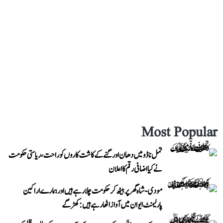
Most Popular
تمل ناڈو میں دھان اور گنے کے کاشت کاروں کو راحت، ریاستی حکومت
نے کیا اضافی رقم کا اعلان
مودی-شاہ گھر پر بیٹھ کر حکومت چلا رہے ہیں اور ہمارے اراکین
پارلیمنٹ ایوان میں آواز اٹھا رہے ہیں: کھڑگے