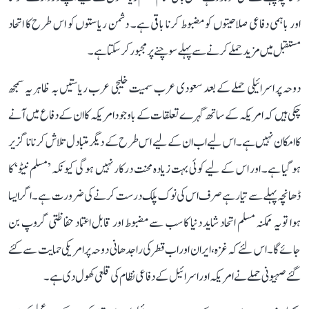
اور باہمی دفاعی صلاحیتوں کو مضبوط کرنا باقی ہے۔ دشمن ریاستوں کو اس طرح کا اتحاد
مستقبل میں مزید حملے کرنے سے پہلے سوچنے پر مجبور کرسکتا ہے۔
دوحہ پر اسرائیلی حملے کے بعد سعودی عرب سمیت خلیجی عرب ریاستیں بہ ظاہر یہ سمجھ
چکی ہیں کہ امریکہ کے ساتھ گہرے تعلقات کے باوجود امریکہ کا ان کے دفاع میں آنے
کا امکان نہیں ہے۔ اس لیے اب ان کے لیے اس طرح کے دیگر متبادل تلاش کرنا ناگزیر
ہو گیا ہے۔ اور اس کے لیے کوئی بہت زیادہ محنت درکار نہیں ہوگی کیونکہ ’مسلم نیٹو‘ کا
ڈھانچہ پہلے سے تیار ہے صرف اس کی نوک پلک درست کرنے کی ضرورت ہے۔ اگر ایسا
ہوا تو یہ ممکنہ مسلم اتحاد شاید دنیا کا سب سے مضبوط اور قابل اعتماد حفاظتی گروپ بن
جائے گا۔ اس لئے کہ غزہ، ایران اور اب قطرکی راجدھانی دوحہ پر امریکی حمایت سے کئے
گئے صہیونی حملے نے امریکہ اور اسرائیل کے دفاعی نظام کی قلعی کھول دی ہے۔