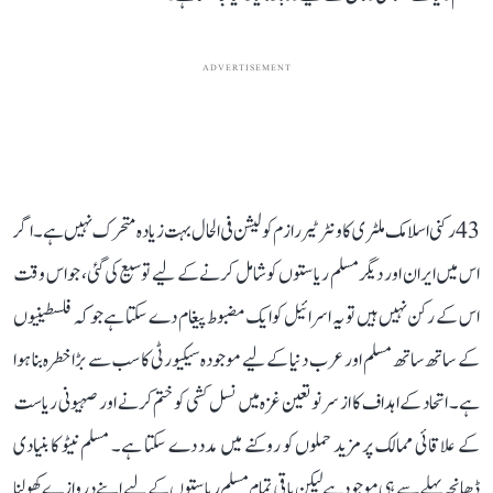
ADVERTISEMENT
43 رکنی اسلامک ملٹری کاونٹر ٹیررازم کولیشن فی الحال بہت زیادہ متحرک نہیں ہے۔ اگر
اس میں ایران اور دیگر مسلم ریاستوں کو شامل کرنے کے لیے توسیع کی گئی، جو اس وقت
اس کے رکن نہیں ہیں تو یہ اسرائیل کو ایک مضبوط پیغام دے سکتا ہے جو کہ فلسطینیوں
کے ساتھ ساتھ مسلم اور عرب دنیا کے لیے موجودہ سیکیورٹی کا سب سے بڑا خطرہ بنا ہوا
ہے۔ اتحاد کے اہداف کا از سر نو تعین غزہ میں نسل کشی کو ختم کرنے اور صہیونی ریاست
کے علاقائی ممالک پر مزید حملوں کو روکنے میں مدد دے سکتا ہے۔ مسلم نیٹو کا بنیادی
ڈھانچہ پہلے سے ہی موجود ہے لیکن باقی تمام مسلم ریاستوں کے لیے اپنے دروازے کھولنا