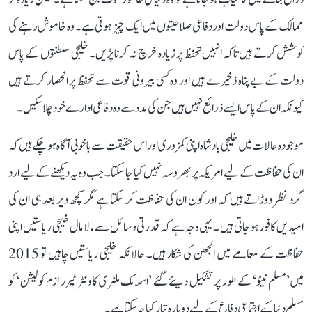
ممالک کے پاس دولت اور دفاعی صلاحیتوں میں ایک چیز ہوتی ہے۔ وہ خاموش رہنے کی
کوشش کرتے ہیں تاکہ انہیں تحفظ پر زیادہ خرچ نہ کرنا پڑیں۔ خلیجی سلطنتوں کے پاس
دولت کے بے پناہ ذخیرے ہیں اور وہ کسی بیرونی قوت سے تحفظ پر انحصار کرتے ہیں
کیونکہ ان کے پاس ایسے ذرائع نہیں ہیں جن کی مدد سے وہ دفاعی ادارے خود چلا سکیں۔
موجودہ حالات میں خلیجی بادشاہ اپنی کمزوری اور اس حقیقت سے باخوبی آگاہ ہو چکے ہیں کہ
ان کی حفاظت کے لیے امریکہ پر بھروسہ نہیں کیا جا سکتا۔ جب وہ یہ دیکھنے کے لیے ارد
گرد نظر دوڑاتے ہیں کہ اور کون ان کی حفاظت کر سکتا ہے مگر کچھ دیر بعد ہی ان کی
امیدیں کافور ہوجاتی ہیں ۔ یہی وجہ ہے کہ قدرتی وسائل سے مالا مال خلیجی ریاستیں اپنی
حفاظت کے معاملے میں الجھن کی شکار ہیں۔ حالانکہ خلیجی ریاستیں چاہیں تو 2015
میں’مسلم نیٹو‘ کے طور پر تشکیل دیئے گئے ’اسلامک ملٹری کاونٹر ٹیرر ازم کولیشن‘ کو
مسلم دنیا کے اجتماعی دفاع کے لیے دوبارہ تیار کیا جا سکتا ہے۔