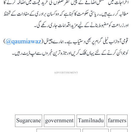
اخراجات میں مسلسل اضافے کے پیش نظر فصلوں کی خرید قیمت میں اضافہ کرنے کا
مطالبہ کر رہے ہیں۔ ریاستی حکومت کا کہنا ہے کہ وہ کسان برادری کے مفادات کے تحفظ
اور زراعت کو مضبوط بنانے کے لیے مزید اقدامات جاری رکھے گی۔
قومی آواز اب ٹیلی گرام پر بھی دستیاب ہے۔ ہمارے چینل (
qaumiawaz@
)
کو جوائن کرنے کے لئے یہاں کلک کریں اور تازہ ترین خبروں سے اپ ڈیٹ رہیں۔
ADVERTISEMENT
Sugarcane
government
Tamilnadu
farmers