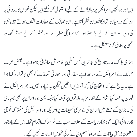
ہیں اور وہ انہیں اسرائیل پر دباؤ ڈالنے کے لیے استعمال کر سکتے ہیں لیکن ٹھوس کارروائی پر
ان کے درمیان اتحاد کا فقدان نظر آتا ہے۔ ان ممالک کے مفادات مختلف ہوتے ہیں جن
کی وجہ سے ان کے لیے بڑھتے ہوئے اسرائیلی خطرے سے نمٹنے کے لیے موثر حکمت
عملی پر اتفاق کرنا مشکل ہے۔
اسلامی بلاک حالیہ تاریخ کی بدترین نسل کشی پر خاموش تماشائی بنا ہوا ہے۔ بعض عرب
ممالک نے اسرائیل کے ساتھ اپنے سفارتی اور تجارتی تعلقات کو بھی برقرار رکھا ہوا
ہے۔ یہ سچ ہے کہ احتجاج کی کچھ آوازیں اٹھیں لیکن یہ زیادہ نہیں۔ پھر اسرائیل نے
لبنان پر حملہ کیا، شام کے اندر مزید علاقوں پر قبضہ کیا جبکہ یمن اور ایران پر بھی بمباری
کی۔ جون کے مہینے میں ایران کی جوہری تنصیبات پر امریکہ اور اسرائیل کی مشترکہ فوجی
کارروائی، ایک خود مختار ریاست کے خلاف سب سے شرمناک اقدام تھا۔ اس کے باوجود
معمولی مذمتی بیانات کے علاوہ مسلم دنیا نے کوئی ٹھوس اقدامات نہیں کیے۔