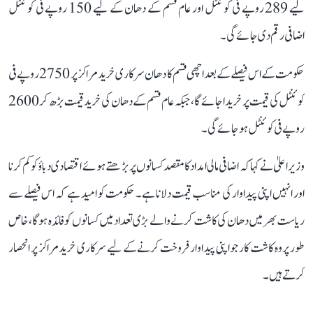
لیے 289 روپے فی کوئنٹل اور عام قسم کے دھان کے لیے 150 روپے فی کوئنٹل
اضافی رقم دی جائے گی۔
حکومت کے اس فیصلے کے بعد اچھی قسم کا دھان سرکاری خرید مراکز پر 2750 روپے فی
کوئنٹل کی قیمت پر خریدا جائے گا، جبکہ عام قسم کے دھان کی خرید قیمت بڑھ کر 2600
روپے فی کوئنٹل ہو جائے گی۔
وزیر اعلیٰ نے کہا کہ اضافی مالی امداد کا مقصد کسانوں پر بڑھتے ہوئے اقتصادی دباؤ کو کم کرنا
اور انہیں اپنی پیداوار کی مناسب قیمت دلانا ہے۔ حکومت کو امید ہے کہ اس فیصلے سے
ریاست بھر میں دھان کی کاشت کرنے والے بڑی تعداد میں کسانوں کو فائدہ ہوگا، خاص
طور پر وہ کاشت کار جو اپنی پیداوار فروخت کرنے کے لیے سرکاری خرید مراکز پر انحصار
کرتے ہیں۔