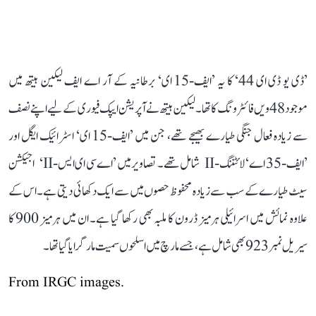
’ڈی یو ڈی ای 44‘ کا یہ ’ایف-15 ای‘ برطانیہ کے آر اے ایف لیکین ہیتھ میں
موجود 48ویں فائٹر ونگ کا تھا۔ لیکین ہیتھ نے آپریشن ایپک فیوری کے لیے اپنے نصف
سے زیادہ فعال جنگی طیارے بھیجے تھے، جن میں ’ایف-15 ای‘ اسٹرائیک ایگل اور
’ایف-35 اے‘ لائٹننگ-II شامل تھے۔ تصاویر میں ’اے سی ای ایس-II‘ اجیکشن
سیٹ طیارے کے سب سے زیادہ محفوظ حصوں میں سے ایک دکھائی دیتی ہے۔ اس کے
علاوہ نمائش میں اسرائیلی ہرمیز ڈرون کا ملبہ بھی رکھا گیا ہے۔ ان میں ہرمیز 900 کا
سیریل نمبر 923 بھی شامل ہے، جسے مارچ میں اسلحوں سمیت مار گرایا گیا تھا۔
From IRGC images.