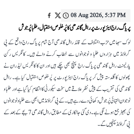
08 Aug 2026, 5:37 PM
پریاگ راج ایئرپورٹ پر راہل گاندھی کا پُرخلوص استقبال، طلبا پُرجوش
لوک سبھا میں حزب اختلاف کے قائد راہل گاندھی آج شام پریاگ راج واقع کے پی
گراؤنڈ میں ہزاروں طلبا و نوجوانوں سے خطاب کرنے والے ہیں۔ کانگریس رکن
پارلیمنٹ راہل گاندھی پریاگ راج پہنچ بھی چکے ہیں اور ان کا کانگریس لیڈران نے
پھولوں کا گلدستہ پیش کر پریاگ راج ایئرپورٹ پر پُرخلوص استقبال کیا ہے۔ راہل
گاندھی کی تقریب کے پیش نظر علاقے میں سخت سیکورٹی کا انتظام کیا گیا ہے اور طلبا و
نوجوان انتہائی پُرجوش دکھائی دے رہے ہیں۔ کے پی گراؤنڈ میں ابھی سے طلبا و نوجوانوں
کی بھیڑ جمع ہونے لگی ہے۔ دی گئی جانکاری کے مطابق راہل گاندھی 7 بجے کے بعد کے
پی گراؤنڈ پہنچیں گے۔