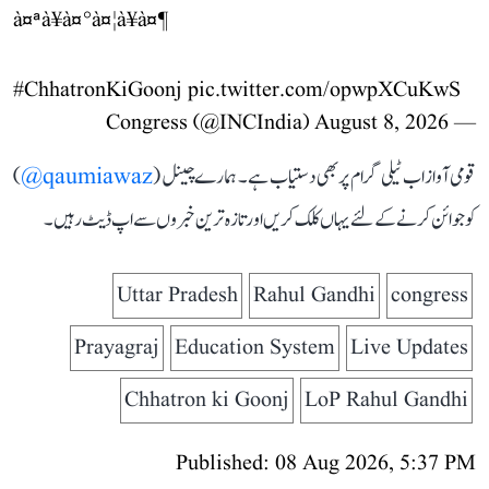
à¤ªà¥à¤°à¤¦à¥à¤¶
#ChhatronKiGoonj
pic.twitter.com/opwpXCuKwS
August 8, 2026
— Congress (@INCIndia)
قومی آواز اب ٹیلی گرام پر بھی دستیاب ہے۔ ہمارے چینل (
qaumiawaz@
)
کو جوائن کرنے کے لئے یہاں کلک کریں اور تازہ ترین خبروں سے اپ ڈیٹ رہیں۔
Uttar Pradesh
Rahul Gandhi
congress
Prayagraj
Education System
Live Updates
Chhatron ki Goonj
LoP Rahul Gandhi
Published: 08 Aug 2026, 5:37 PM