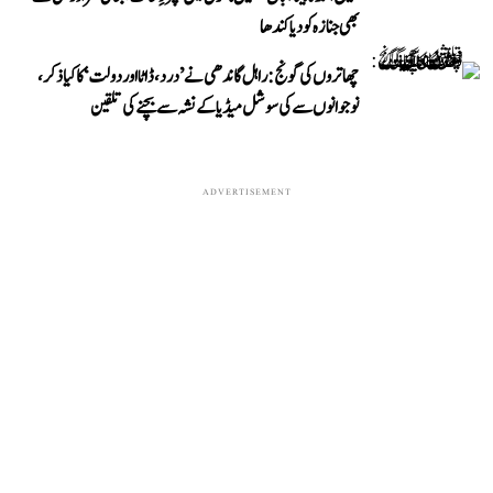
بھی جنازہ کو دیا کندھا
چھاتروں کی گونج: راہل گاندھی نے ’درد، ڈاٹا اور دولت‘ کا کیا ذکر،
نوجوانوں سے کی سوشل میڈیا کے نشہ سے بچنے کی تلقین
ADVERTISEMENT