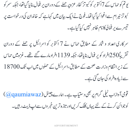
یوتم کو حماس کے 7 اکتوبر کو کبوتز کفار عزہ پر حملے کے دوران یرغمال بنایا گیا تھا، جبکہ سمر کو
کبوتز نیر ام سے اغوا کیا گیا تھا۔ فوج نے ایک بیان میں کہا ہے کہ خاندان کی درخواست پر
تیسرے یرغمالی کا نام ظاہر نہیں کیا گیا ہے۔
سرکاری اعداد و شمار کے مطابق حماس نے 7 اکتوبر کو اسرائیل پر حملے کے دوران
تقریباً 250 افراد کو یرغمال بنایا تھا، جبکہ 1139 افراد مارے گئے تھے۔ غزہ میں حماس
کے زیر انتظام وزارت صحت کے مطابق، اسرائیل کے حملوں میں اب تک 18700
سے زیادہ افراد کی جان گئی ہے۔
قومی آواز اب ٹیلی گرام پر بھی دستیاب ہے۔ ہمارے چینل (
qaumiawaz@
)
کو جوائن کرنے کے لئے یہاں کلک کریں اور تازہ ترین خبروں سے اپ ڈیٹ رہیں۔
ADVERTISEMENT