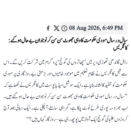
08 Aug 2026, 6:49 PM
سال در سال مودی حکومت کا وہی جھوٹ سن سن کر نوجوان بے حال ہو گئے:
کانگریس
راہل گاندھی تھوڑی دیر میں ’چھاتروں کی گونج‘ پروگرام میں شرکت کریں گے۔ اس
سے قبل کانگریس نے نظامِ تعلیم میں موجود خامیوں اور بڑھتی بے روزگاری پر مودی
حکومت کو تنقید کا نشانہ بنایا ہے۔ ایک سوشل میڈیا پوسٹ میں کانگریس نے لکھا ہے کہ
’’سال در سال مودی حکومت کا وہی جھوٹ سن سن کر نوجوان بے حال ہو گئے ہیں۔
اب بھروسہ پوری طرح ٹوٹ چکا ہے، گمراہی سامنے آ چکی ہے۔ ایک دہائی بعد آج
کروڑوں طلبا کی گونج ایک آواز میں پوچھ رہی ہے– روزگار کہاں ہیں؟‘‘