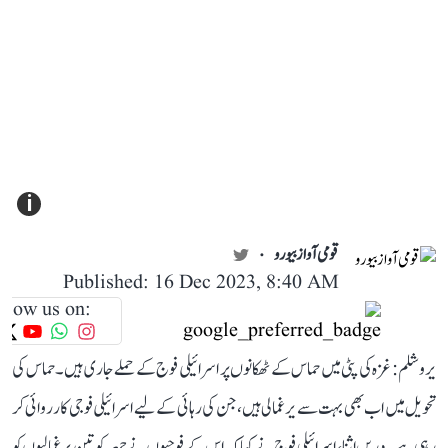
i
قومی آواز بیورو
Published: 16 Dec 2023, 8:40 AM
llow us on:
یروشلم: غزہ کی پٹی میں حماس کے ٹھکانوں پر اسرائیلی فوج کے حملے جاری ہیں۔ حماس کی
تحویل میں اب بھی بہت سے یرغمالی ہیں، جن کی رہائی کے لیے اسرائیلی فوجی کارروائی کر
رہی ہے۔ دریں اثنا، اسرائیلی فوج نے کہا کہ اس کے فوجیوں نے جمعہ کو تین یرغمالیوں کو