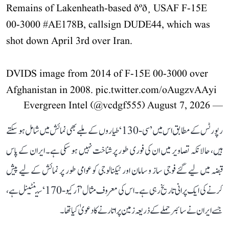
Remains of Lakenheath-based ðºð¸ USAF F-15E
00-3000
#AE178B
, callsign DUDE44, which was
shot down April 3rd over Iran.
DVIDS image from 2014 of F-15E 00-3000 over
Afghanistan in 2008.
pic.twitter.com/oAugzvAAyi
August 7, 2026
— Evergreen Intel (@vcdgf555)
رپورٹس کے مطابق اس میں ’سی-130‘ طیاروں کے ملبے بھی نمائش میں شامل ہو سکتے
ہیں، حالانکہ تصاویر میں ان کی فوری طور پر شناخت نہیں ہو سکی ہے۔ ایران کے پاس
قبضہ میں لیے گئے فوجی ساز و سامان اور ٹیکنالوجی کو عوامی طور پر نمائش کے لیے پیش
کرنے کی ایک پرانی تاریخ رہی ہے۔ اس کی معروف مثال ’آر کیو-170‘ سینٹینل ہے،
جسے ایران نے سائبر حملے کے ذریعہ زمین پر اتارنے کا دعویٰ کیا تھا۔