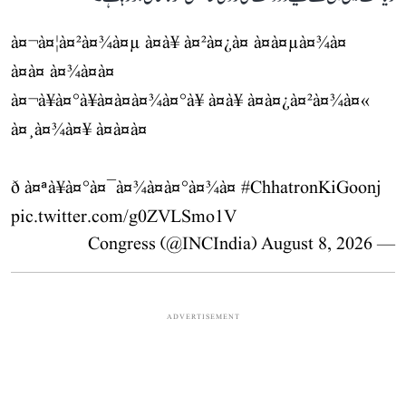
à¤¬à¤¦à¤²à¤¾à¤µ à¤à¥ à¤²à¤¿à¤ à¤à¤µà¤¾à¤
à¤à¤ à¤¾à¤à¤
à¤¬à¥à¤°à¥à¤à¤à¤¾à¤°à¥ à¤à¥ à¤à¤¿à¤²à¤¾à¤«
à¤¸à¤¾à¤¥ à¤à¤à¤
ð à¤ªà¥à¤°à¤¯à¤¾à¤à¤°à¤¾à¤
#ChhatronKiGoonj
pic.twitter.com/g0ZVLSmo1V
August 8, 2026
— Congress (@INCIndia)
ADVERTISEMENT