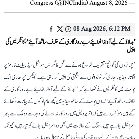
August 8, 2026
— Congress (@INCIndia)
08 Aug 2026, 6:12 PM
’بدلاؤ کے لیے آواز اٹھائیے، بے روزگاری کے خلاف ساتھ آئیے‘، کانگریس کی
اپیل
’چھاتروں کی گونج‘ تقریب شروع ہونے سے قبل کانگریس سوشل میڈیا پلیٹ فارمز پر
لگاتار ویڈیوز جاری کر نوجوانوں سے یکجہتی کی اپیل کر رہی ہے۔ ’ایکس‘ پر جاری ایک
پوسٹ میں کانگریس نے لکھا ہے کہ ’’بدلاؤ کے لیے آواز اٹھائیے، بے روزگاری کے
خلاف ساتھ آئیے‘‘۔ اس پوسٹ کے ساتھ ویڈیو میں کچھ عام لوگوں کے بیانات دکھائے
گئے ہیں، جو کہہ رہے ہیں کہ اتر پردیش میں روزگار نہ ہونے کی وجہ سے وہ ملک سے باہر
اسرائیل جا رہے ہیں۔ جنگ کے حالات میں بھی وہ اسرائیل جانے کو تیار ہیں، کیونکہ
ریاست میں ان کے لیے دو وقت کی روٹی حاصل کرنا محال ہو رہا ہے۔