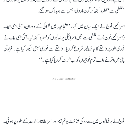
’غلطی سے‘ خطرہ سمجھ کر گولی مار دی، جس سے وہ ہلاک ہو گئے۔
اسرائیلی فوج نے ایک بیان میں کہا، ’’شجاعیہ میں لڑائی کے دوران، آئی ڈی ایف
(اسرائیلی فوج) نے غلطی سے تین اسرائیلی یرغمالیوں کو خطرہ سمجھ لیا۔ آئی ڈی ایف نے
فوری طور پر واقعے کا جائزہ لینا شروع کر دیا۔ واقعے سے فوری سبق سیکھا گیا ہے۔ غزہ کی
پٹی میں اترنے والے تمام فوجیوں کو اب الرٹ کر دیا گیا ہے۔‘‘
ADVERTISEMENT
فوج نے یرغمالیوں میں سے دو کی شناخت یوتم ہیم اور سمر الطلقاء الطلالقہ کے طور پر ہوئی۔