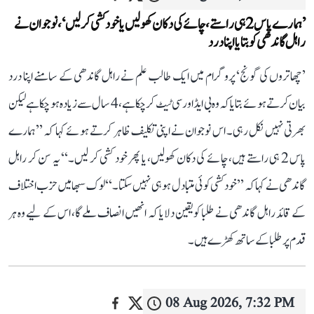
’ہمارے پاس 2 ہی راستے، چائے کی دکان کھولیں یا خودکشی کر لیں‘، نوجوان نے
راہل گاندھی کو بتایا اپنا درد
’چھاتروں کی گونج‘ پروگرام میں ایک طالب علم نے راہل گاندھی کے سامنے اپنا درد
بیان کرتے ہوئے بتایا کہ وہ بی ایڈ اور سی ٹیٹ کر چکا ہے، 4 سال سے زیادہ ہو چکا ہے لیکن
بھرتی نہیں نکل رہی۔ اس نوجوان نے اپنی تکلیف ظاہر کرتے ہوئے کہا کہ ’’ہمارے
پاس 2 ہی راستے ہیں، چائے کی دکان کھولیں، یا پھر خود کشی کر لیں۔‘‘ یہ سن کر راہل
گاندھی نے کہا کہ ’’خودکشی کوئی متبادل ہو ہی نہیں سکتا۔‘‘ لوک سبھا میں حزب اختلاف
کے قائد راہل گاندھی نے طلبا کو یقین دلایا کہ انھیں انصاف ملے گا، اس کے لیے وہ ہر
قدم پر طلبا کے ساتھ کھڑے ہیں۔
08 Aug 2026, 7:32 PM