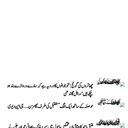
چھاتروں کی گونج: ’نوجوانوں کا درد یہ ہے کہ سارے دروازے بند ہو
چکے ہیں‘، راہل گاندھی
حوصلہ کے ساتھ ایک الگ مستقبل کی طرف گامزن... جی این دیوی
عتیق احمد کا بیٹا آبان غمگین ماحول میں سپردِ خاک، بھائی عمر اور علی نے