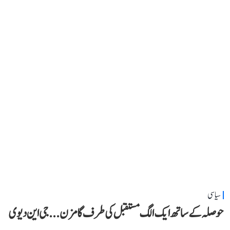
سیاسی
حوصلہ کے ساتھ ایک الگ مستقبل کی طرف گامزن... جی این دیوی