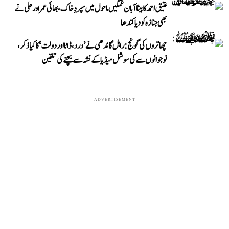
عتیق احمد کا بیٹا آبان غمگین ماحول میں سپردِ خاک، بھائی عمر اور علی نے
بھی جنازہ کو دیا کندھا
چھاتروں کی گونج: راہل گاندھی نے ’درد، ڈاٹا اور دولت‘ کا کیا ذکر،
نوجوانوں سے کی سوشل میڈیا کے نشہ سے بچنے کی تلقین
ADVERTISEMENT