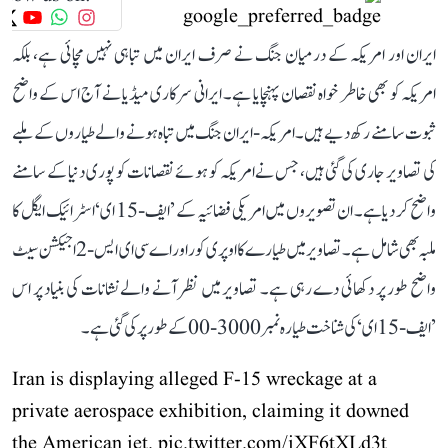
ایران اور امریکہ کے درمیان جنگ نے صرف ایران میں تباہی نہیں مچائی ہے، بلکہ
امریکہ کو بھی خاطر خواہ نقصان پہنچایا ہے۔ ایرانی سرکاری میڈیا نے آج اس کے واضح
ثبوت سامنے رکھ دیے ہیں۔ امریکہ-ایران جنگ میں تباہ ہونے والے طیاروں کے ملبے
کی تصاویر جاری کی گئی ہیں، جس نے امریکہ کو ہوئے نقصانات کو پوری دنیا کے سامنے
واضح کر دیا ہے۔ ان تصویروں میں امریکی فضائیہ کے ’ایف-15 ای‘ اسٹرائیک ایگل کا
ملبہ بھی شامل ہے۔ تصاویر میں طیارے کا اوپری کور اور اے سی ای ایس-2 اجیکشن سیٹ
واضح طور پر دکھائی دے رہی ہے۔ تصاویر میں نظر آنے والے نشانات کی بنیاد پر اس
’ایف-15 ای‘ کی شناخت طیارہ نمبر3000-00 کے طور پر کی گئی ہے۔
Iran is displaying alleged F-15 wreckage at a
private aerospace exhibition, claiming it downed
the American jet.
pic.twitter.com/jXF6tXLd3t