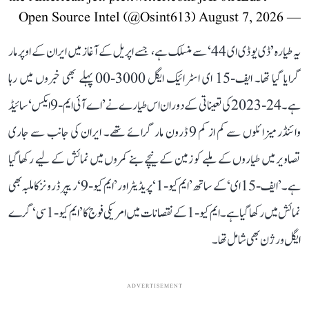
August 7, 2026
— Open Source Intel (@Osint613)
یہ طیارہ ’ڈی یو ڈی ای 44‘ سے منسلک ہے، جسے اپریل کے آغاز میں ایران کے اوپر مار
گرایا گیا تھا۔ ایف-15 ای اسٹرائیک ایگل 3000-00 پہلے بھی خبروں میں رہا
ہے۔ 24-2023 کی تعیناتی کے دوران اس طیارے نے ’اے آئی ایم-9 ایکس‘ سائیڈ
وائنڈر میزائلوں سے کم از کم 9 ڈرون مار گرائے تھے۔ ایران کی جانب سے جاری
تصاویر میں طیاروں کے ملبے کو زمین کے نیچے بنے کمروں میں نمائش کے لیے رکھا گیا
ہے۔ ’ایف-15 ای‘ کے ساتھ ’ایم کیو-1‘ پریڈیٹر اور ’ایم کیو-9‘ ریپر ڈرونز کا ملبہ بھی
نمائش میں رکھا گیا ہے۔ ایم کیو-1 کے نقصانات میں امریکی فوج کا ’ایم کیو-1 سی‘ گرے
ایگل ورژن بھی شامل تھا۔
ADVERTISEMENT