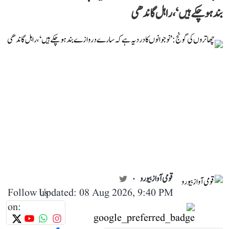
بند ہو چکے ہیں‘، راہل گاندھی
قومی آواز بیورو
Follow us
Updated: 08 Aug 2026, 9:40 PM
on: