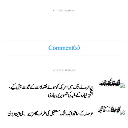
ADVERTISEMENT
Comment(s)
ADVERTISEMENT
ایران نے جنگ میں امریکہ کو ہوئے نقصانات کے ثبوت پیش کیے،
جنگی طیارہ کے ملبہ کی تصویریں جاری
حوصلہ کے ساتھ ایک الگ مستقبل کی طرف گامزن... جی این دیوی