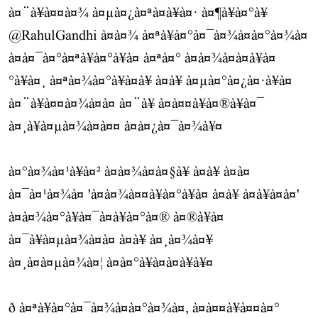
à¤¨à¥à¤¤à¤¾ à¤µà¤¿à¤ªà¤à¥à¤· à¤¶à¥à¤°à¥
@RahulGandhi
à¤à¤¾ à¤ªà¥à¤°à¤¯à¤¾à¤à¤°à¤¾à¤
à¤à¤¯à¤°à¤ªà¥à¤°à¥à¤ à¤ªà¤° à¤à¤¾à¤à¤à¥à¤
°à¥à¤¸ à¤ªà¤¾à¤°à¥à¤à¥ à¤à¥ à¤µà¤°à¤¿à¤·à¥à¤
à¤¨à¥à¤¤à¤¾à¤à¤ à¤¨à¥ à¤à¤¤à¥à¤®à¥à¤¯
à¤¸à¥à¤µà¤¾à¤à¤¤ à¤à¤¿à¤¯à¤¾à¥¤
à¤°à¤¾à¤¹à¥à¤² à¤à¤¾à¤à¤§à¥ à¤à¥ à¤à¤
à¤¯à¤¹à¤¾à¤ 'à¤à¤¾à¤¤à¥à¤°à¥à¤ à¤à¥ à¤à¥à¤à¤'
à¤à¤¾à¤°à¥à¤¯à¤à¥à¤°à¤® à¤®à¥à¤
à¤¯à¥à¤µà¤¾à¤à¤ à¤à¥ à¤¸à¤¾à¤¥
à¤¸à¤à¤µà¤¾à¤¦ à¤à¤°à¥à¤à¤à¥à¥¤
ð à¤ªà¥à¤°à¤¯à¤¾à¤à¤°à¤¾à¤, à¤à¤¤à¥à¤¤à¤°