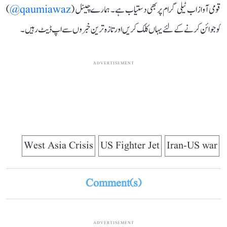
قومی آواز اب ٹیلی گرام پر بھی دستیاب ہے۔ ہمارے چینل (
qaumiawaz@
)
کو جوائن کرنے کے لئے یہاں کلک کریں اور تازہ ترین خبروں سے اپ ڈیٹ رہیں۔
ADVERTISEMENT
West Asia Crisis
US Fighter Jet
Iran-US war
Comment(s)
ADVERTISEMENT