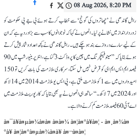
08 Aug 2026, 8:20 PM
راہل گاندھی نے ’چھاتروں کی گونج‘ سے خطاب کرتے ہوئے بی جے پی حکومت کو
زوردار انداز میں نشانے پر لیا۔ انھوں نے کہا کہ نوجوانوں کا سب سے بڑا درد یہ ہے کہ ان
کے لیے سارے دروازے بند ہو چکے ہیں۔ راہل گاندھی نے کچھ اعداد و شمار پیش کرتے
ہوئے بتایا کہ ’’مینوفیکچرنگ میں چین کا پروڈکٹ 3 گنا ہے، انٹرپرینیورشپ میں 90
فیصد ایم ایس ایم ای کو قرض نہیں مل سکتا، سرکاری ملازمت کی بات کریں تو 150
امیدواروں میں سے 1 کو ملازمت ملتی ہے، پی ایس یو ملازمت 2014 میں 14 لاکھ
اور 2024 میں 7 لاکھ۔‘‘ ساتھ ہی انھوں نے یہ بھی بتایا کہ کارپوریٹ ملازمت میں
اے آئی 60 فیصد ملازمت کم کرنے والا ہے۔
à¤¯à¥à¤µà¤¾à¤à¤ à¤à¤¾ à¤¦à¤°à¥à¤¦ - à¤¸à¤¾à¤
°à¥ à¤¦à¤°à¤µà¤¾à¤à¥ à¤¬à¤à¤¦