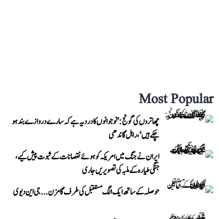
Most Popular
چھاتروں کی گونج: ’نوجوانوں کا درد یہ ہے کہ سارے دروازے بند ہو
چکے ہیں‘، راہل گاندھی
ایران نے جنگ میں امریکہ کو ہوئے نقصانات کے ثبوت پیش کیے،
جنگی طیارہ کے ملبہ کی تصویریں جاری
حوصلہ کے ساتھ ایک الگ مستقبل کی طرف گامزن... جی این دیوی