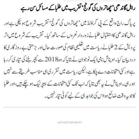
راہل گاندھی ’چھاتروں کی گونج‘ تقریب میں طلبا کے مسائل سن رہے
پریاگ راج واقع کے پی گراؤنڈ میں ’چھاتروں کی گونج‘ تقریب شروع ہو چکی ہے اور
راہل گاندھی کا استقبال طلبا نے زوردار نعروں کے ساتھ کیا۔ تقریب کے شروع میں اتر
پردیش کے 2 طلبا نے ریاست میں تعلیمی نظام کی صورت حال اور بڑھتی بے روزگاری کا
درد بیان کیا۔ اویناش نامی ایک نوجوان نے بتایا کہ وہ 2018 سے ٹیچر بننے کی تیاری کر رہا
ہے اور کئی امتحانات دے چکا ہے، لیکن ریاست میں تقرری ہی مناسب طریقے سے نہیں
ہو رہی۔ اویناش نے یہ بھی بتایا کہ اب تک کئی امتحانات کے پیپر لیک ہو چکے ہیں، اور طلبا
کا جو یہ وقت ضائع ہوا اس کی جوابدہی کے لیے کوئی تیار نہیں۔
ADVERTISEMENT