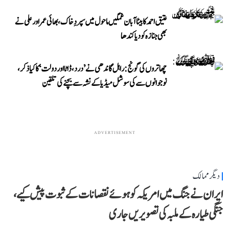
عتیق احمد کا بیٹا آبان غمگین ماحول میں سپردِ خاک، بھائی عمر اور علی نے
بھی جنازہ کو دیا کندھا
چھاتروں کی گونج: راہل گاندھی نے ’درد، ڈاٹا اور دولت‘ کا کیا ذکر،
نوجوانوں سے کی سوشل میڈیا کے نشہ سے بچنے کی تلقین
ADVERTISEMENT
دیگر ممالک
ایران نے جنگ میں امریکہ کو ہوئے نقصانات کے ثبوت پیش کیے،
جنگی طیارہ کے ملبہ کی تصویریں جاری