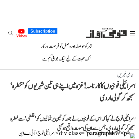
Subscription
Videos
ہجر کو حوصلہ اور وصل کو فرصت درکار
اک محبت کے لیے ایک جوانی کم ہے
عالمی خبریں
اسرائیلی فوجیوں کا کارنامہ! غزہ میں اپنے ہی تین شہریوں کو ’خطرہ‘
سمجھ کر گولی مار دی
اسرائیلی فوج نے کہا کہ اس کے فوجیوں نے جمعہ کو تین یرغمالیوں کو ’غلطی’ سے خطرہ
سمجھ کر گولی مار دی، جس سے ان کی موت واقع ہو گئی