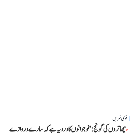
قومی خبریں
چھاتروں کی گونج: ’نوجوانوں کا درد یہ ہے کہ سارے دروازے