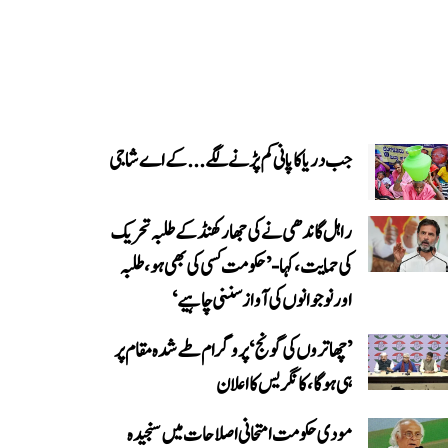
جب دریا کا پانی کم پڑنے لگے...کے اے شاجی
راہل گاندھی نے کی جھارکھنڈ کے طلبہ تحریک
کی حمایت، کہا- ’حکومت کسی کی بھی ہو، طلبہ
اور نوجوانوں کی آواز سننی چاہیے‘
’چھاتروں کی گونج‘ پروگرام طے شدہ مقام پر
ہی ہوگا، کانگریس کا اعلان
مودی حکومت امتحانی اصلاحات میں سنجیدہ