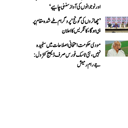
اور نوجوانوں کی آواز سننی چاہیے‘
’چھاتروں کی گونج‘ پروگرام طے شدہ مقام پر
ہی ہوگا، کانگریس کا اعلان
مودی حکومت امتحانی اصلاحات میں سنجیدہ
نہیں، نئی ٹاسک فورس صرف ڈیمیج کنٹرول:
جے رام رمیش