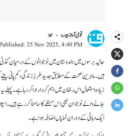
قومی آواز بیورو
Published: 25 Nov 2025, 4:40 PM
حالیہ برسوں میں ہندوستان میں نوجوانوں کے درمیان کڈن
ہیں۔ ماہرین صحت کے مطابق جدید طرزِ زندگی، کم پانی پینے 
زیادہ استعمال اس رجحان میں اہم کردار ادا کر رہا ہے۔ پہلے یہ 
جانے والے نوجوان بھی اس مسئلے کا سامنا کر رہے ہیں۔ اسپ
ایک دہائی کے دوران نمایاں اضافہ ہوا ہے۔