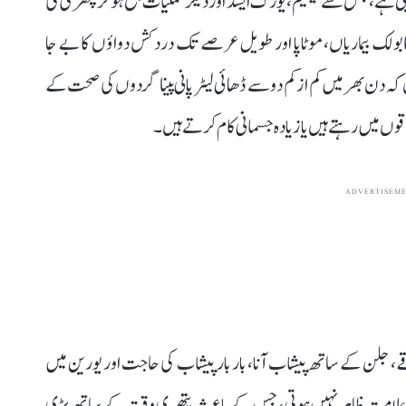
 دیتی ہے، جس سے کیلشیم، یورک ایسڈ اور دیگر نمکیات جمع ہو کر پتھری کی
ٹابولک بیماریاں، موٹاپا اور طویل عرصے تک دردکش دواؤں کا بے جا
 کہ دن بھر میں کم از کم دو سے ڈھائی لیٹر پانی پینا گردوں کی صحت کے
 میں رہتے ہیں یا زیادہ جسمانی کام کرتے ہیں۔
ADVERTISEM
 قے، جلن کے ساتھ پیشاب آنا، بار بار پیشاب کی حاجت اور یورین میں
وئی علامت ظاہر نہیں ہوتی، جس کے باعث پتھری وقت کے ساتھ بڑی