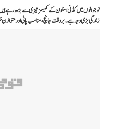
نوجوانوں میں کڈنی اسٹون کے کیسز تیزی سے بڑھ رہے ہیں، ما
زندگی بڑی وجہ ہے۔ بروقت جانچ، مناسب پانی اور متوازن خ