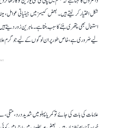
ڈاکٹروں کا کہنا ہے کہ جسم میں پانی کی کمی یورین کو گاڑھا کر
شکل اختیار کر لیتے ہیں۔ بعض کیسز میں جینیاتی عوامل، می
استعمال بھی پتھری بننے کا سبب بنتا ہے۔ ماہرین زور دیتے ہیں
لیے ضروری ہے، خاص طور پر ان لوگوں کے لیے جو گرم علاقوں
ENT
علامات کی بات کی جائے تو کمر یا پہلو میں شدید درد، متلی،
خون آنا عام نشانیاں ہیں۔ بعض مریضوں میں ابتدا میں ک