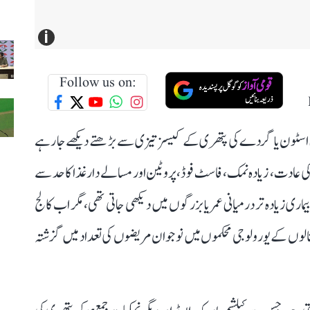
i
Follow us on:
ی اسٹون یا گردے کی پتھری کے کیسز تیزی سے بڑھتے دیکھے جا رہے
کی عادت، زیادہ نمک، فاسٹ فوڈ، پروٹین اور مسالے دار غذا کا حد سے
بیماری زیادہ تر درمیانی عمر یا بزرگوں میں دیکھی جاتی تھی، مگر اب کالج
تالوں کے یورولوجی محکموں میں نوجوان مریضوں کی تعداد میں گزشتہ