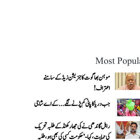
Most Popul
موہن بھاگوت کا جنریشن زیڈ کے سامنے
اعتراف!
جب دریا کا پانی کم پڑنے لگے...کے اے شاجی
راہل گاندھی نے کی جھارکھنڈ کے طلبہ تحریک
کی حمایت، کہا- ’حکومت کسی کی بھی ہو، طلبہ