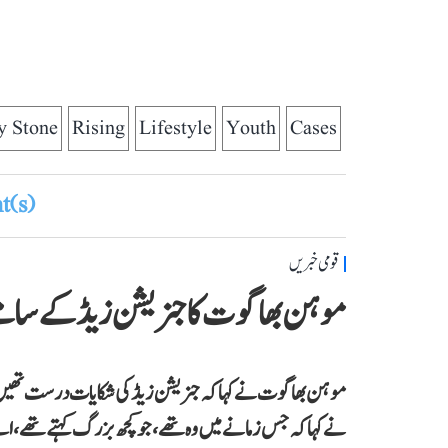
y Stone
Rising
Lifestyle
Youth
Cases
(s)
قومی خبریں
موہن بھاگوت کا جنریشن زیڈ کے سام
موہن بھاگوت نے کہاکہ جنریشن زیڈ کی شکایات درست تھیں۔ ہن
نے کہا کہ جس زمانے میں وہ تھے،جو کچھ بزرگ کہتے تھے، اس