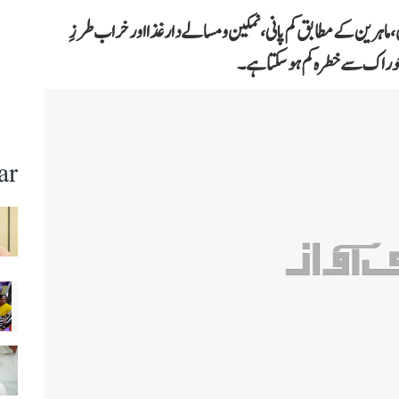
ہرین کے مطابق کم پانی، نمکین و مسالے دار غذا اور خراب طرزِ
وراک سے خطرہ کم ہو سکتا ہے۔
ar