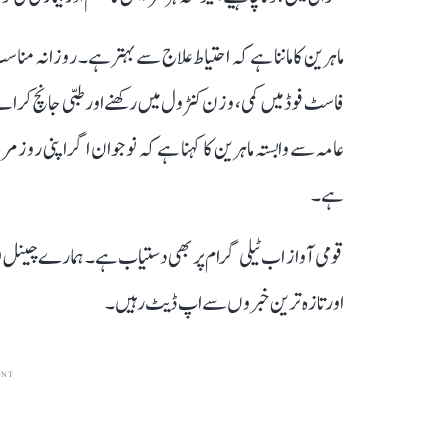
ماہرین کا ماننا ہے کہ احتیاط علاج سے بہتر ہے۔ روزانہ مناسب 
فاسٹ فوڈ میں کمی، وزن کنٹرول میں رکھنے اور طبی جانچ کر
عامہ سے وابستہ ماہرین کا کہنا ہے کہ نوجوان اگر اپنی روزم
ہے۔
قومی آواز اب ٹیلی گرام پر بھی دستیاب ہے۔ ہمارے چینل 
اور تازہ ترین خبروں سے اپ ڈیٹ رہیں۔
ENT