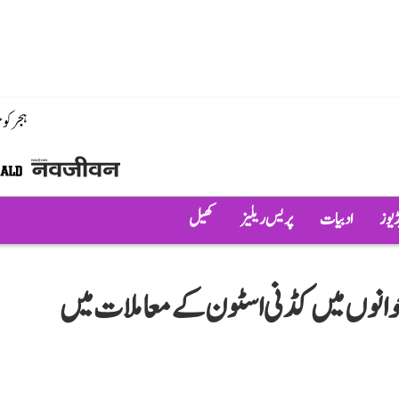
ہجر کو
ڈیوز
ادبیات
پریس ریلیز
کھیل
وانوں میں کڈنی اسٹون کے معاملات میں