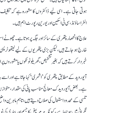
ہوتی جاتی ہے۔ اسی لیے ڈاکٹروں کا مشورہ ہے کہ تکلیف ی
الٹراساؤنڈ، سی ٹی اسکین اور یورین رپورٹ اہم ہیں۔
علاج کا انحصار پتھری کے سائز اور جگہ پر ہوتا ہے۔ چھوٹے اسٹ
خارج ہو جاتے ہیں، لیکن بڑی پتھریوں کے لیے لیتھو ٹرپسی، ل
خبردار کرتے ہیں کہ بغیر تشخیص، گھریلو ٹوٹکوں یا مشوروں پر ا
آیوروید کے مطابق پتھری کو ’اشمری‘ کہا جاتا ہے اور ا
ہے۔ بعض آیورویدک معالج مناسب پانی کی مقدار، متوازن غذ
تلسی کے محدود استعمال کی صلاح دیتے ہیں، تاہم ماہرین واضح 
نگرانی میں ہونا چاہیے، کیونکہ ہر مریض کا جسم اور بیماری کی