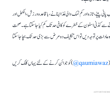
پانی پینے، تازہ اور کم نمک والی غذا اپنانے، باقاعدہ ورزش، الکحل اور
انے سے کڈنی اسٹون کے خطرے کو کافی حد تک کم کیا جا سکتا ہے۔ صحت
رہ عادات پر توجہ دیں تو اس تکلیف دہ مرض سے بڑی حد تک بچا جا سکتا
(
qaumiawaz@
) کو جوائن کرنے کے لئے یہاں کلک کریں
ADVERTISEM