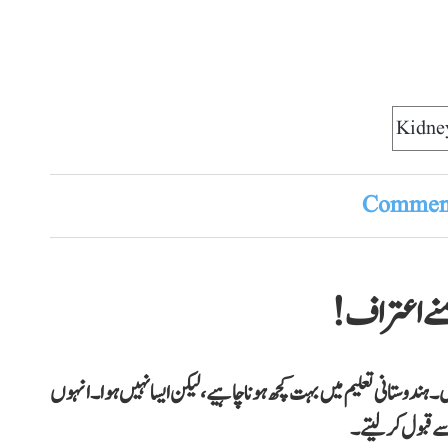
Kidne
Comment
نے اعتراف!
دوستانی تعلیم میں بہت کچھ ہونا چاہیے، لیکن ایسا نہیں ہوا۔انہوں
ے قبول کر لیتے۔