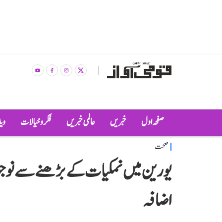
صفحہ اول
خبریں
عالمی خبریں
فکر و خیالات
وی
صحت
یورین میں نمکیات کے بڑھنے سے نوج
اضافہ