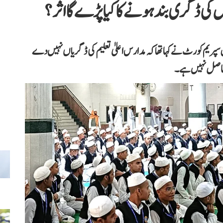
کی ڈگری بند ہونے کا کیا پڑے گا اثر؟
 معاملہ میں سپریم کورٹ نے کہا تھا کہ مدارس اعلیٰ تعلیم کی ڈگریاں نہیں دے
ی حاصل نہیں ہے۔