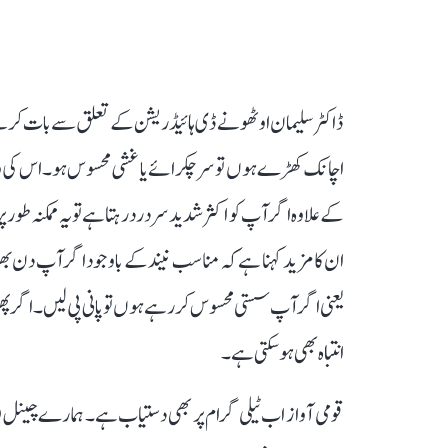
ڈاکٹر سلیمان اوٹھو نے ڈی ہائیڈریشن کے تعلق سے بات کرت
اچانک کھڑے ہوں تو سر چکرائے یا غشی محسوس ہو۔ اس کی وجہ 
کے علاوہ اگر آپ کو اکثر شدید سر درد رہتا ہے تو یہ ممکنہ 
ان کا مزید کہنا ہے کہ مناسب نیند کے باوجود اگر آپ دن بھ
یعنی اگر آپ سستی محسوس کر رہے ہوں تو پانی پی لیں۔ اگر پھر 
انتباہ بھی ہو سکتی ہے۔
قومی آواز اب ٹیلی گرام پر بھی دستیاب ہے۔ ہمارے چینل 