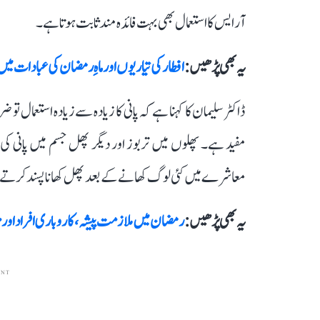
آر ایس کا استعمال بھی بہت فائدہ مند ثابت ہوتا ہے۔
یہ بھی پڑھیں :
افطار کی تیاریوں اور ماہِ رمضان کی عبادات م
ڈاکٹر سلیمان کا کہنا ہے کہ پانی کا زیادہ سے زیادہ استعمال تو
مفید ہے۔ پھلوں میں تربوز اور دیگر پھل جسم میں پانی ک
معاشرے میں کئی لوگ کھانے کے بعد پھل کھانا پسند کرتے 
یہ بھی پڑھیں :
رمضان میں ملازمت پیشہ، کاروباری افراد او
ENT