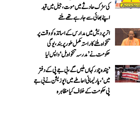
کی سڑک حادثے میں موت، جیل میں قید
اپنے بھائی سے جا رہے تھے ملنے
اتر پردیش میں مدارس کے اساتذہ کو وقت پر
تنخواہ ملنے کا راستہ مکمل طور پر بند، یوگی
حکومت نے ’مدرسہ تنخواہ بل‘ واپس لیا
’چندہ چور کہاں ملیں گے، بی جے پی کے دفتر
میں‘، پارلیمانی احاطے میں اپوزیشن نے بی جے
پی حکومت کے خلاف کیا مظاہرہ