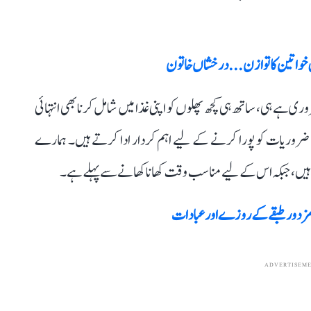
یں خواتین کا توازن... درخشاں خاتون
 ضروری ہے ہی، ساتھ ہی کچھ پھلوں کو اپنی غذا میں شامل کرنا بھی انتہائی
ی ضروریات کو پورا کرنے کے لیے اہم کردار ادا کرتے ہیں۔ ہمارے
ہیں، جبکہ اس کے لیے مناسب وقت کھانا کھانے سے پہلے ہے۔
ر مزدور طبقے کے روزے اور عبادات
ADVERTISEM