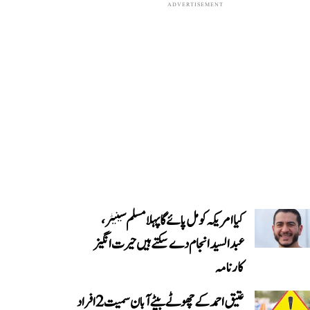
ADVERTISEMENT
کیا امریکہ کو مل پائے گا پہلا مسلم سینیٹر،
عبدالسید انجام دے سکتے ہیں حیرت انگیز
کارنامہ
عتیق احمد کے چھوٹے بیٹے آبان سمیت 2 افراد