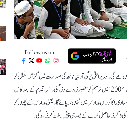
Follow us on:
لے گی۔ وزیر اعلیٰ یوگی آدتیہ ناتھ کی صدارت میں گزشتہ منگل کو
ہوئی کابینہ میٹنگ کے دوران ’مدرسہ ایجوکیشن کونسل ایکٹ 2004‘ میں ترمیم کو منظوری دے دی گئی۔ اس قدم کے بعد کامل
ی) کا کورس مدارس میں نہیں ہو پائے گا۔ یعنی مدارس کے بچوں کو
 عالم کی ڈگری حاصل کرنے کے بعد ہی پیش رفت کرنی ہوگی۔