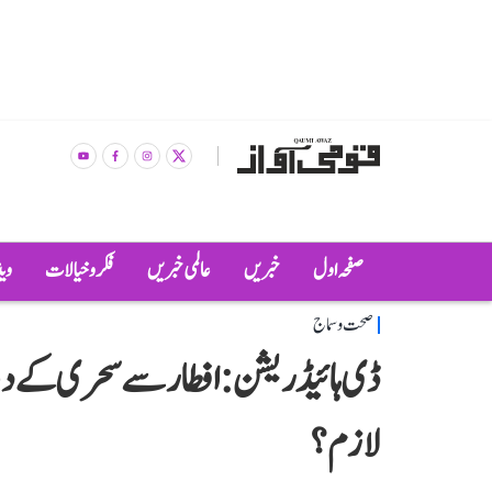
صفحہ اول
خبریں
عالمی خبریں
فکر و خیالات
وی
صحت و سماج
ڈی ہائیڈریشن: افطار سے سحری کے دور
لازم؟