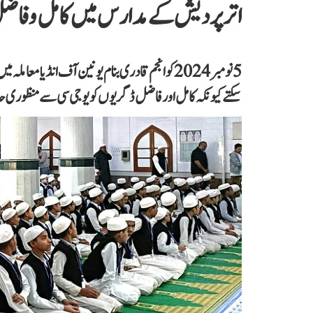
اتر پردیش کے مدارس میں کامل و فاضل 
5 نومبر 2024 کو انجم قادری بنام یونین آف انڈیا
سکتے کیونکہ کامل اور فاضل ڈگریوں کو یو جی سی سے منظور