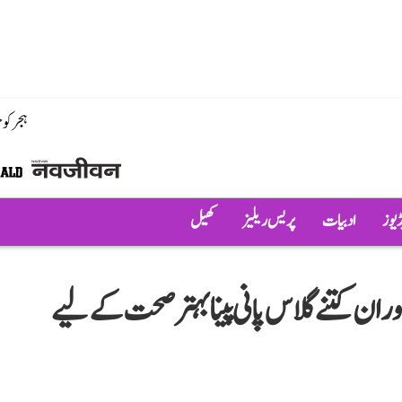
ہجر کو
ڈیوز
ادبیات
پریس ریلیز
کھیل
ان کتنے گلاس پانی پینا بہتر صحت کے لیے