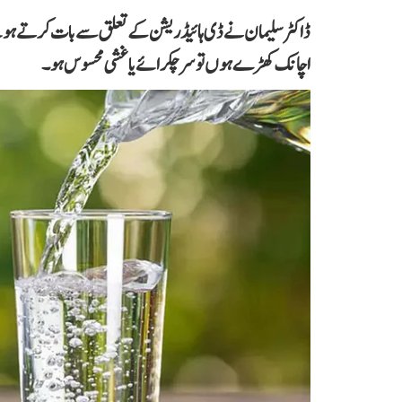
ڈاکٹر سلیمان نے ڈی ہائیڈریشن کے تعلق سے بات کرتے ہوئے
اچانک کھڑے ہوں تو سر چکرائے یا غشی محسوس ہو۔