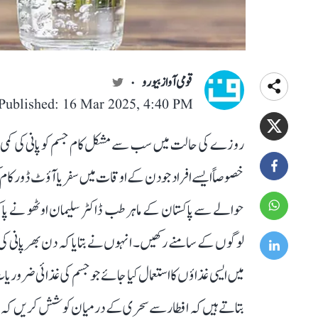
قومی آواز بیورو
Published: 16 Mar 2025, 4:40 PM
روزے کی حالت میں سب سے مشکل کام جسم کو پانی کی کمی (
خصوصاً ایسے افراد جو دن کے اوقات میں سفر یا آؤٹ ڈور کام 
حوالے سے پاکستان کے ماہر طب ڈاکٹر سلیمان اوٹھو نے پاکست
لوگوں کے سامنے رکھیں۔ انہوں نے بتایا کہ دن بھر پانی ک
میں ایسی غذاؤں کا استعمال کیا جائے جو جسم کی غذائی ضروریات
بتاتے ہیں کہ افطار سے سحری کے درمیان کوشش کریں کہ ڈیڑھ