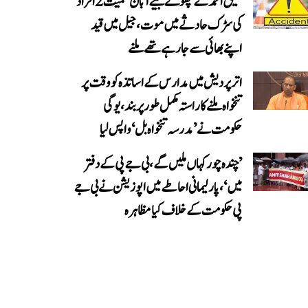
عتیق احمد کے چھوٹے بیٹے آبان سمیت 2 افراد
کی سڑک حادثے میں موت، جیل میں قید
اپنے بھائی سے جا رہے تھے ملنے
اتر پردیش میں مدارس کے اساتذہ کو وقت پر
تنخواہ ملنے کا راستہ مکمل طور پر بند، یوگی
حکومت نے ’مدرسہ تنخواہ بل‘ واپس لیا
’چندہ چور کہاں ملیں گے، بی جے پی کے دفتر
میں‘، پارلیمانی احاطے میں اپوزیشن نے بی جے
پی حکومت کے خلاف کیا مظاہرہ