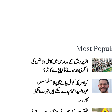
Most Popul
اتر پردیش کے مدارس میں کامل و فاضل کی
ڈگری بند ہونے کا کیا پڑے گا اثر؟
کیا امریکہ کو مل پائے گا پہلا مسلم سینیٹر،
عبدالسید انجام دے سکتے ہیں حیرت انگیز
کارنامہ