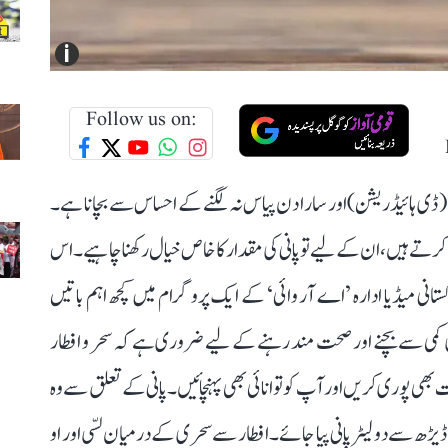
i
Follow us on:
ڈی ہائیڈریشن) اور سارا دن پیاس نہ لگنے کے احساس سے بچانا ہے۔
کرتے ہیں، ان کے لیے تو پانی کی مقدار کا خاص خیال رکھنا چاہیے۔ اس
انی میڈیا ادارہ ’اے آر وائی‘ کے ایک پروگرام میں کچھ اہم باتیں
ی کمی سے بچنے اور صحت مند رہنے کے لیے ضروری ہے کہ سحر و افطار
 بھی پوری کریں اور آپ کو توانائی بھی پہنچائیں۔ پانی کے تعلق سے وہ
 سے دو لیٹر پانی پیا جائے۔ افطار سے سحری کے درمیان لسّی اور او