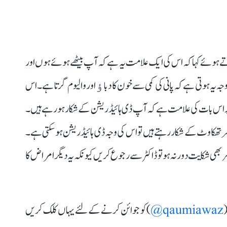
ے ہوئے کہا کہ اس کی ایک علامت یہ ہے کہ آپ بیٹھے ہوئے ہوں اور
یہ ہوتی ہے کہ پانی کی کمی سے خون کا دباﺅ اور والیوم گرتا ہے۔ اس
طور پر اس بات کی علامت ہے کہ آپ ڈی ہائیڈریشن کے شکار ہو رہے ہیں۔
ر تھکاوٹ کے شکار رہتے ہیں تو اس کی وجہ ڈی ہائیڈریشن ہو سکتی ہے۔
بھی شکایت دور نہ ہو تو ڈاکٹر سے رجوع کریں کیونکہ یہ دیگر امراض کا
(
qaumiawaz@
) کو جوائن کرنے کے لئے یہاں کلک کریں