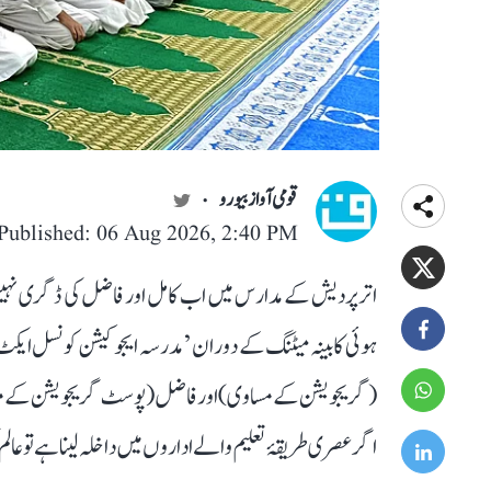
قومی آواز بیورو
Published: 06 Aug 2026, 2:40 PM
اتر پردیش کے مدارس میں اب کامل اور فاضل کی ڈگری نہیں م
(گریجویشن کے مساوی) اور فاضل (پوسٹ گریجویشن کے مساو
اگر عصری طریقۂ تعلیم والے اداروں میں داخلہ لینا ہے تو