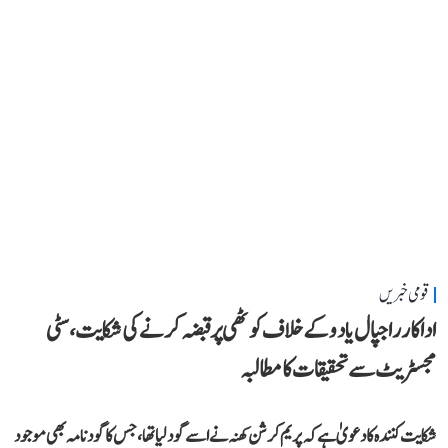
قومی خبریں
اداکار راجپال یادو کے خلاف کوٹھی پر قبضہ کرنے کی شکایت، سٹی
مجسٹریٹ سے تحقیقات کا مطالبہ
شکایت کنندہ کا دعویٰ ہے کہ پریم کرشن کھنہ نے اسے گود لیا تھا، جس کا گود نامہ بھی موجود