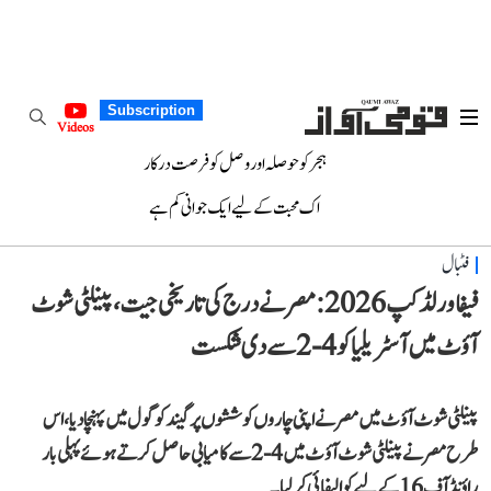
Subscription
Videos
ہجر کو حوصلہ اور وصل کو فرصت درکار
اک محبت کے لیے ایک جوانی کم ہے
فٹبال
فیفا ورلڈ کپ 2026: مصر نے درج کی تاریخی جیت، پینلٹی شوٹ
آؤٹ میں آسٹریلیا کو 4-2 سے دی شکست
پینلٹی شوٹ آؤٹ میں مصر نے اپنی چاروں کوششوں پر گیند کو گول میں پہنچا دیا، اس
طرح مصر نے پینلٹی شوٹ آؤٹ میں 4-2 سے کامیابی حاصل کرتے ہوئے پہلی بار
راؤنڈ آف 16 کے لیے کوالیفائی کر لیا۔