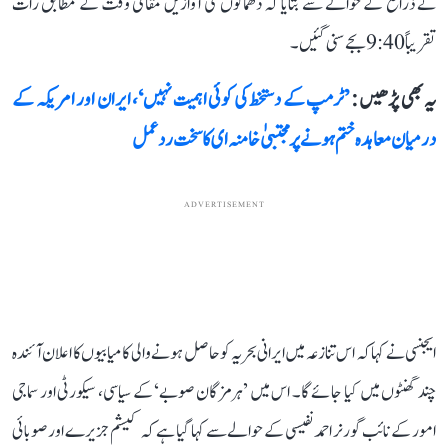
نے ذرائع کے حوالے سے بتایا کہ دھماکوں کی آوازیں مقامی وقت کے مطابق رات
تقریباً 9:40 بجے سنی گئیں۔
یہ بھی پڑھیں :
’ٹرمپ کے دستخط کی کوئی اہمیت نہیں‘، ایران اور امریکہ کے
درمیان معاہدہ ختم ہونے پر مجتبیٰ خامنہ ای کا سخت ردعمل
ADVERTISEMENT
ایجنسی نے کہا کہ اس تنازعہ میں ایرانی بحریہ کو حاصل ہونے والی کامیابیوں کا اعلان آئندہ
چند گھنٹوں میں کیا جائے گا۔ اس میں ’ہرمزگان صوبے‘ کے سیاسی، سیکورٹی اور سماجی
امور کے نائب گورنر احمد نفیسی کے حوالے سے کہا گیا ہے کہ کیشم جزیرے اور صوبائی