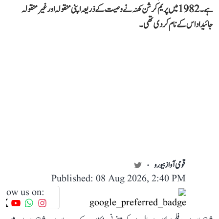
ہے۔ 1982 میں پریم کرشن کھنہ نے وصیت کے ذریعہ اپنی منقولہ اور غیر منقولہ
جائیداد اس کے نام کر دی تھی۔
قومی آواز بیورو
Published: 08 Aug 2026, 2:40 PM
llow us on: