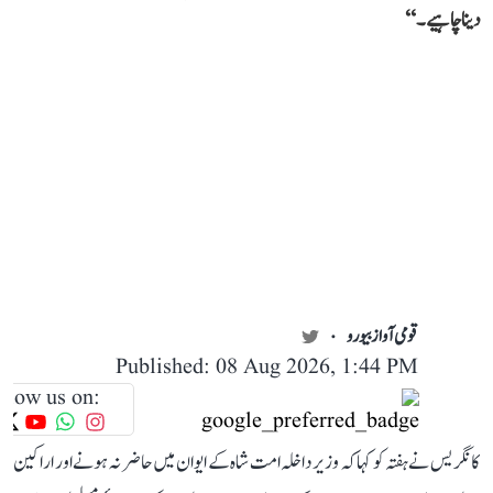
دینا چاہیے۔‘‘
قومی آواز بیورو
Published: 08 Aug 2026, 1:44 PM
llow us on:
کانگریس نے ہفتہ کو کہا کہ وزیر داخلہ امت شاہ کے ایوان میں حاضر نہ ہونے اور اراکین