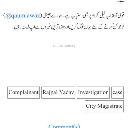
ہے۔
قومی آواز اب ٹیلی گرام پر بھی دستیاب ہے۔ ہمارے چینل (
qaumiawaz@
)
کو جوائن کرنے کے لئے یہاں کلک کریں اور تازہ ترین خبروں سے اپ ڈیٹ رہیں۔
ADVERTISEMENT
Complainant
Rajpal Yadav
Investigation
case
City Magistrate
Comment(s)