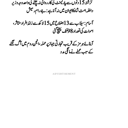
گزشتہ 15 دنوں سے پارلیمنٹ کی کارروائی نہ چلنے کی واحد وجہ وزیر
داخلہ امت شاہ کا ایوان میں نہ آنا ہے: جے رام رمیش
آسام: سیلاب سے 13 اضلاع میں 15 لاکھ سے زائد افراد متاثر،
اموات کی تعداد 98 تک پہنچ گئی
آبنائے ہرمز کے قریب تجارتی جہاز پر حملہ، انجن روم میں آگ لگنے
کے سبب عملے نے مانگی مدد
ADVERTISEMENT