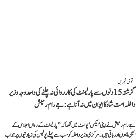
قومی خبریں
گزشتہ 15 دنوں سے پارلیمنٹ کی کارروائی نہ چلنے کی واحد وجہ وزیر
داخلہ امت شاہ کا ایوان میں نہ آنا ہے: جے رام رمیش
جے رام رمیش نے اپنی ’ایکس‘ پوسٹ میں لکھا کہ ’’پارلیمنٹ کے رواں اجلاس کے
ابھی 4 دن اور باقی ہیں۔ مرکزی وزیر داخلہ کو سب سے پہلے پولیس کی زیادتیوں پر جواب