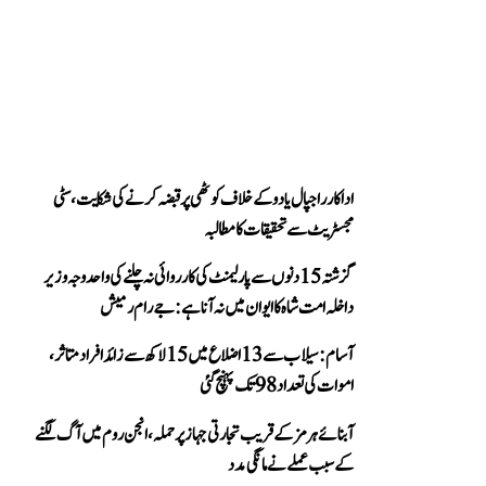
اداکار راجپال یادو کے خلاف کوٹھی پر قبضہ کرنے کی شکایت، سٹی
مجسٹریٹ سے تحقیقات کا مطالبہ
گزشتہ 15 دنوں سے پارلیمنٹ کی کارروائی نہ چلنے کی واحد وجہ وزیر
داخلہ امت شاہ کا ایوان میں نہ آنا ہے: جے رام رمیش
آسام: سیلاب سے 13 اضلاع میں 15 لاکھ سے زائد افراد متاثر،
اموات کی تعداد 98 تک پہنچ گئی
آبنائے ہرمز کے قریب تجارتی جہاز پر حملہ، انجن روم میں آگ لگنے
کے سبب عملے نے مانگی مدد