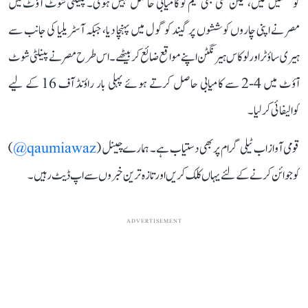
کوششیں کیں، لیکن کسی بھی ٹیم کو کامیابی حاصل نہیں ہوئی۔ پینلٹی شوٹ آؤٹ میں
مصر نے اپنی چاروں کوششوں پر گیند کو گول میں پہنچا دیا، جبکہ آسٹریلیا کی جانب سے
ہیری ساؤٹر اور لوکاس ہیرنگٹن اپنے مواقع ضائع کر بیٹھے۔ اس طرح مصر نے پینلٹی شوٹ
آؤٹ میں 4-2 سے کامیابی حاصل کرتے ہوئے پہلی بار راؤنڈ آف 16 کے لیے
کوالیفائی کر لیا۔
قومی آواز اب ٹیلی گرام پر بھی دستیاب ہے۔ ہمارے چینل (
qaumiawaz@
)
کو جوائن کرنے کے لئے یہاں کلک کریں اور تازہ ترین خبروں سے اپ ڈیٹ رہیں۔
ADVERTISEMENT