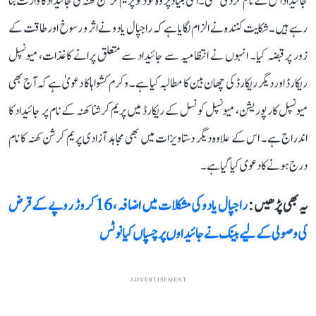
جائیداد اس کے نام کر دی تھی۔ اسی بنیاد پر وہ خود کو پریم کرشن کھنہ کی جائیداد کا وارث بتا
رہے ہیں۔ شکایت کنندہ نے الزام لگایا ہے کہ راجپال یادو نے اثر و رسوخ اور طاقت کے
زور پر قبضہ کیا۔ انہوں نے انتظامیہ سے جائیداد سے متعلق پرانے کاغذات، میونسپل
ریکارڈ اور دیگر ریکارڈ کی چھان بین کا مطالبہ کیا ہے۔ وکرم کشواہا کا دعویٰ ہے کہ آج بھی
میونسپل کارپوریشن، میونسپل کونسل کے ریکارڈ میں پریم کرشنا کھنہ کے نام پر جائیداد کا
اندراج ہے۔ اس کے علاوہ دیگر دستاویزات میں بھی مجاہد آزادی پریم کرشن کھنہ کا نام
درج ہونے کا دعوی کیا گیا ہے۔
یہ بھی پڑھیں :
راجپال یادو کی مشکلات میں اضافہ، 16 کروڑ روپے کے قرض
کی وصولی کے لیے بینک نے جائیداوں پر چسپاں کیا نوٹس
ADVERTISEMENT