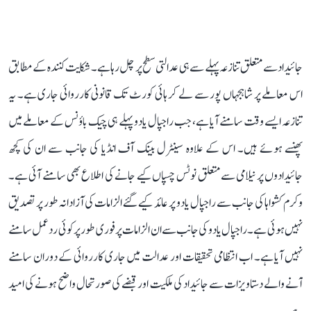
جائیداد سے متعلق تنازعہ پہلے سے ہی عدالتی سطح پر چل رہا ہے۔ شکایت کنندہ کے مطابق
اس معاملے پر شاہجہاں پور سے لے کر ہائی کورٹ تک قانونی کارروائی جاری ہے۔ یہ
تنازعہ ایسے وقت سامنے آیا ہے، جب راجپال یادو پہلے ہی چیک باؤنس کے معاملے میں
پھنسے ہوئے ہیں۔ اس کے علاوہ سینٹرل بینک آف انڈیا کی جانب سے ان کی کچھ
جائیدادوں پر نیلامی سے متعلق نوٹس چسپاں کیے جانے کی اطلاع بھی سامنے آئی ہے۔
وکرم کشواہا کی جانب سے راجپال یادو پر عائد کیے گئے الزامات کی آزادانہ طور پر تصدیق
نہیں ہوئی ہے۔ راجپال یادو کی جانب سے ان الزامات پر فوری طور پر کوئی ردعمل سامنے
نہیں آیا ہے۔ اب انتظامی تحقیقات اور عدالت میں جاری کارروائی کے دوران سامنے
آنے والے دستاویزات سے جائیداد کی ملکیت اور قبضے کی صورتحال واضح ہونے کی امید