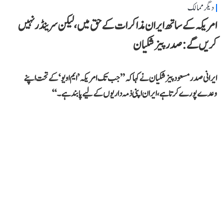
دیگر ممالک
امریکہ کے ساتھ ایران مذاکرات کے حق میں، لیکن سرینڈر نہیں
کریں گے: صدر پیزشکیان
ایرانی صدر مسعود پیزشکیان نے کہا کہ ’’جب تک امریکہ ’ایم او یو‘ کے تحت اپنے
وعدے پورے کرتا ہے، ایران اپنی ذمہ داریوں کے لیے پابند ہے۔‘‘