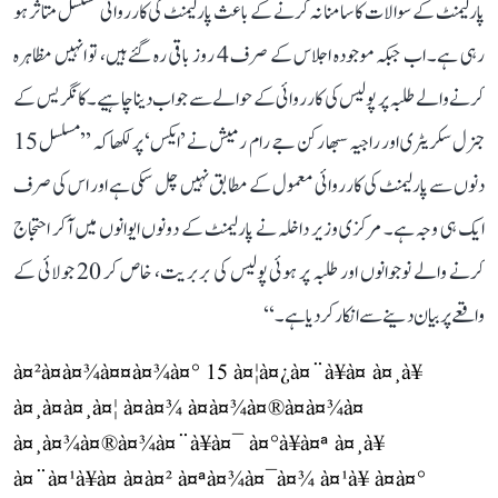
پارلیمنٹ کے سوالات کا سامنا نہ کرنے کے باعث پارلیمنٹ کی کارروائی مسلسل متاثر ہو
رہی ہے۔ اب جبکہ موجودہ اجلاس کے صرف 4 روز باقی رہ گئے ہیں، تو انہیں مظاہرہ
کرنے والے طلبہ پر پولیس کی کارروائی کے حوالے سے جواب دینا چاہیے۔ کانگریس کے
جنرل سکریٹری اور راجیہ سبھا رکن جے رام رمیش نے ’ایکس‘ پر لکھا کہ ’’مسلسل 15
دنوں سے پارلیمنٹ کی کارروائی معمول کے مطابق نہیں چل سکی ہے اور اس کی صرف
ایک ہی وجہ ہے۔ مرکزی وزیر داخلہ نے پارلیمنٹ کے دونوں ایوانوں میں آکر احتجاج
کرنے والے نوجوانوں اور طلبہ پر ہوئی پولیس کی بربریت، خاص کر 20 جولائی کے
واقعے پر بیان دینے سے انکار کر دیا ہے۔‘‘
à¤²à¤à¤¾à¤¤à¤¾à¤° 15 à¤¦à¤¿à¤¨à¥à¤ à¤¸à¥
à¤¸à¤à¤¸à¤¦ à¤à¤¾ à¤à¤¾à¤®à¤à¤¾à¤
à¤¸à¤¾à¤®à¤¾à¤¨à¥à¤¯ à¤°à¥à¤ª à¤¸à¥
à¤¨à¤¹à¥à¤ à¤à¤² à¤ªà¤¾à¤¯à¤¾ à¤¹à¥ à¤à¤°