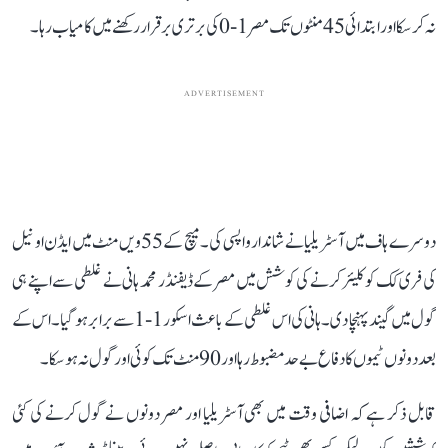
نہ کر سکا اور ابتدائی 45 منٹوں تک مصر 1-0 کی برتری برقرار رکھنے میں کامیاب رہا۔
ADVERTISEMENT
دوسرے ہاف میں آسٹریلیا نے شاندار واپسی کی۔ میچ کے 55ویں منٹ میں ایڈن او نیل
کی فری کک کو کلیئر کرنے کی کوشش میں مصر کے ڈیفنڈر محمد ہانی نے غلطی سے اپنے ہی
گول میں گیند پہنچا دی۔ ہانی کی اس غلطی کے باعث اسکور 1-1 سے برابر ہو گیا۔ اس کے
بعد دونوں ٹیموں کا دفاع بے حد مضبوط رہا اور 90 منٹ تک کوئی اور گول نہ ہو سکا۔
قابل ذکر ہے کہ اضافی وقت میں بھی آسٹریلیا اور مصر دونوں نے گول کرنے کی کئی