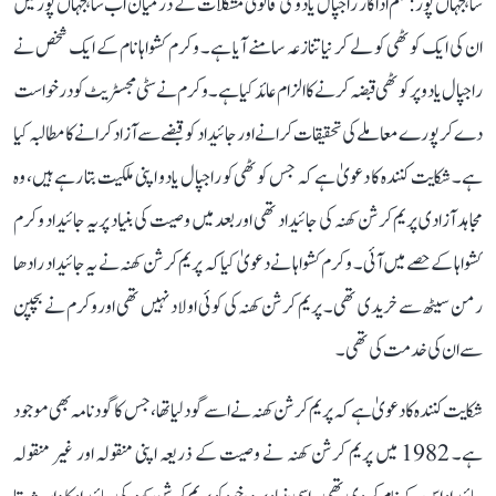
شاہجہاں پور: فلم اداکار راجپال یادو کی قانونی مشکلات کے درمیان اب شاہجہاں پور میں
ان کی ایک کوٹھی کو لے کر نیا تنازعہ سامنے آیا ہے۔ وکرم کشواہا نام کے ایک شخص نے
راجپال یادو پر کوٹھی قبضہ کرنے کا الزام عائد کیا ہے۔ وکرم نے سٹی مجسٹریٹ کو درخواست
دے کر پورے معاملے کی تحقیقات کرانے اور جائیداد کو قبضے سے آزاد کرانے کا مطالبہ کیا
ہے۔ شکایت کنندہ کا دعویٰ ہے کہ جس کوٹھی کو راجپال یادو اپنی ملکیت بتا رہے ہیں، وہ
مجاہد آزادی پریم کرشن کھنہ کی جائیداد تھی اور بعد میں وصیت کی بنیاد پر یہ جائیداد وکرم
کشواہا کے حصے میں آئی۔ وکرم کشواہا نے دعویٰ کیا کہ پریم کرشن کھنہ نے یہ جائیداد رادھا
رمن سیٹھ سے خریدی تھی۔ پریم کرشن کھنہ کی کوئی اولاد نہیں تھی اور وکرم نے بچپن
سے ان کی خدمت کی تھی۔
شکایت کنندہ کا دعویٰ ہے کہ پریم کرشن کھنہ نے اسے گود لیا تھا، جس کا گود نامہ بھی موجود
ہے۔ 1982 میں پریم کرشن کھنہ نے وصیت کے ذریعہ اپنی منقولہ اور غیر منقولہ