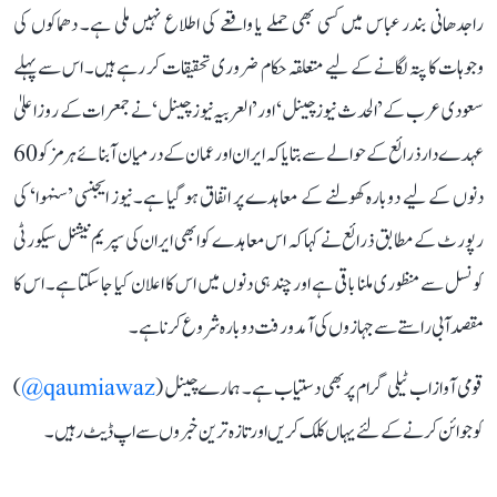
راجدھانی بندر عباس میں کسی بھی حملے یا واقعے کی اطلاع نہیں ملی ہے۔ دھماکوں کی
وجوہات کا پتہ لگانے کے لیے متعلقہ حکام ضروری تحقیقات کر رہے ہیں۔ اس سے پہلے
سعودی عرب کے ’الحدث نیوز چینل‘ اور ’العربیہ نیوز چینل‘ نے جمعرات کے روز اعلیٰ
عہدے دار ذرائع کے حوالے سے بتایا کہ ایران اور عمان کے درمیان آبنائے ہرمز کو 60
دنوں کے لیے دوبارہ کھولنے کے معاہدے پر اتفاق ہو گیا ہے۔ نیوز ایجنسی ’سنہوا‘ کی
رپورٹ کے مطابق ذرائع نے کہا کہ اس معاہدے کو ابھی ایران کی سپریم نیشنل سیکورٹی
کونسل سے منظوری ملنا باقی ہے اور چند ہی دنوں میں اس کا اعلان کیا جا سکتا ہے۔ اس کا
مقصد آبی راستے سے جہازوں کی آمدورفت دوبارہ شروع کرنا ہے۔
قومی آواز اب ٹیلی گرام پر بھی دستیاب ہے۔ ہمارے چینل (
qaumiawaz@
)
کو جوائن کرنے کے لئے یہاں کلک کریں اور تازہ ترین خبروں سے اپ ڈیٹ رہیں۔