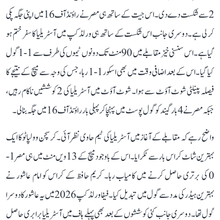
2 سے شکست دے دی۔ اس جیت کے ساتھ ہی مصر نے راؤنڈ آف 16 میں اپنی جگہ پکی
کر لی ہے۔ دوسری جانب اس شکست کے ساتھ ہی ورلڈ کپ میں آسٹریلیا کا سفر ختم ہو
گیا ہے۔ اس سنسنی خیز مقابلے میں 90 منٹ تک دونوں ٹیموں کی طرف سے 1-1 گول
کیا گیا۔ اس کے بعد اضافی وقت میں بھی اسکور 1-1 رہا، جس کی وجہ سے میچ کے نتیجے کا
فیصلہ پینلٹی شوٹ آؤٹ سے ہوا۔ شوٹ آؤٹ میں آسٹریلیا کی 2 کوششیں ناکام رہیں،
جبکہ مصر نے 4 بار گیند کو گول پوسٹ میں پہنچا کر پہلی بار راؤنڈ آف 16 میں جگہ بنا لی۔
واضح رہے کہ مقابلے کے آغاز میں آسٹریلیا کی ٹیم حاوی نظر آئی۔ کرسچن وولپاٹو کا ایک
بہترین شاٹ کراس بار سے ٹکرایا۔ اس کے باوجود میچ کے 13ویں منٹ میں ہی مصر 1-
0 کی برتری حاصل کرنے میں کامیاب رہا۔ کریم حافظ کے کراس کو امام عاشور نے
بہترین ہیڈر کی مدد سے گول میں تبدیل کیا۔ فیفا ورلڈ کپ 2026 میں یہ عاشور کا دوسرا
گول تھا۔ دوسری جانب کئی کوششوں کے بعد بھی پہلے ہاف میں آسٹریلیا برابری حاصل