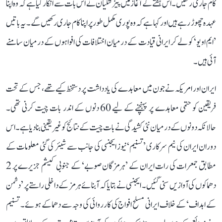
کام جاری رکھیں۔ اس ہفتے کے آغاز میں پیزشکیان نے اس بات سے انکار کیا ہے کہ وہ اپنا
عہدہ چھوڑ رہے ہیں اور کہا ہے کہ وہ پوری مکمل طور پر اپنا کام جاری رکھیں گے۔ یہ باتیں
’ایم او یو‘ کو لے کر ایرانی قیادت کے درمیان اختلافات کی افواہوں کے درمیان سامنے
آئی ہیں۔
ایران اور امریکہ نے جون میں معاہدے کی یادداشت پر دستخط کیے تھے، جس کے تحت
فریقین کو حتمی معاہدے پر پہنچنے کے لیے 60 دنوں کے اندر بات چیت کرنی تھی۔
حالانکہ دونوں کے درمیان نئی کشیدگی نے بات چیت کے نتائج کو غیر یقینی بنا دیا ہے۔ اس
دوران ایران کی نیم سرکاری ’تسنیم‘ نیوز ایجنسی کی جانب سے شیئر کی گئی معلومات کے
مطابق جمعرات کی رات ایران کے ’ہرمزگان صوبے‘ کے جنوبی کیشم جزیرے پر 2
دھماکوں کی آوازیں سنی گئیں۔ ایجنسی نے بتایا کہ آبنائے ہرمز کے داخلی راستے پر ’دشمن
کے اہداف‘ کے خلاف ایرانی مسلح افواج کی کارروائی کی وجہ سے دھماکے ہوئے۔ تسنیم