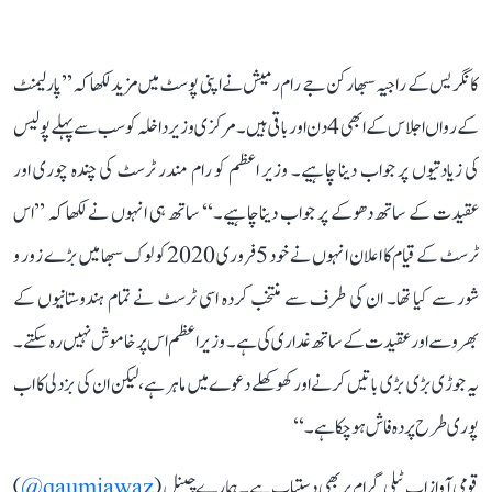
کانگریس کے راجیہ سبھا رکن جے رام رمیش نے اپنی پوسٹ میں مزید لکھا کہ ’’پارلیمنٹ
کے رواں اجلاس کے ابھی 4 دن اور باقی ہیں۔ مرکزی وزیر داخلہ کو سب سے پہلے پولیس
کی زیادتیوں پر جواب دینا چاہیے۔ وزیر اعظم کو رام مندر ٹرسٹ کی چندہ چوری اور
عقیدت کے ساتھ دھوکے پر جواب دینا چاہیے۔‘‘ ساتھ ہی انہوں نے لکھا کہ ’’اس
ٹرسٹ کے قیام کا اعلان انہوں نے خود 5 فروری 2020 کو لوک سبھا میں بڑے زور و
شور سے کیا تھا۔ ان کی طرف سے منتخب کردہ اسی ٹرسٹ نے تمام ہندوستانیوں کے
بھروسے اور عقیدت کے ساتھ غداری کی ہے۔ وزیر اعظم اس پر خاموش نہیں رہ سکتے۔
یہ جوڑی بڑی بڑی باتیں کرنے اور کھوکھلے دعوے میں ماہر ہے، لیکن ان کی بزدلی کا اب
پوری طرح پردہ فاش ہو چکا ہے۔‘‘
قومی آواز اب ٹیلی گرام پر بھی دستیاب ہے۔ ہمارے چینل (
qaumiawaz@
)