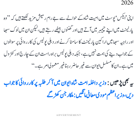
2026
اپنی ’ایکس‘ پوسٹ میں امیت شاہ کے حوالے سے جے رام رمیش مزید لکھتے ہیں کہ ’’وہ
پارلیمنٹ میں اپنے چیمبر میں آتے ہیں اور گھنٹوں بیٹھے رہتے ہیں، لیکن ان میں لوک سبھا
اور راجیہ سبھا میں اراکین پارلیمنٹ کا سامنا کرنے اور دہلی پولیس کی کارروائی پر سوالوں
کے جواب دینے کی ہمت نہیں ہے، جبکہ دہلی پولیس براہ راست ان کے چارج اور کنٹرول
میں ہے۔ ان کا مسلسل ایوان سے غیر حاضر رہنا غیر معمولی امر ہے۔‘‘
یہ بھی پڑھیں :
وزیر داخلہ امت شاہ ایوان میں آ کر طلبہ پر کارروائی کا جواب
دیں، وزیر اعظم مودی معافی مانگیں: ملکارجن کھڑگے
ADVERTISEMENT