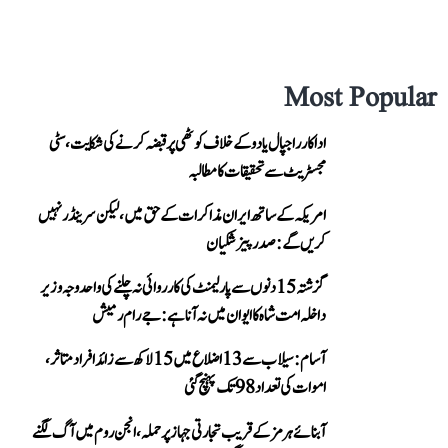
Most Popular
اداکار راجپال یادو کے خلاف کوٹھی پر قبضہ کرنے کی شکایت، سٹی
مجسٹریٹ سے تحقیقات کا مطالبہ
امریکہ کے ساتھ ایران مذاکرات کے حق میں، لیکن سرینڈر نہیں
کریں گے: صدر پیزشکیان
گزشتہ 15 دنوں سے پارلیمنٹ کی کارروائی نہ چلنے کی واحد وجہ وزیر
داخلہ امت شاہ کا ایوان میں نہ آنا ہے: جے رام رمیش
آسام: سیلاب سے 13 اضلاع میں 15 لاکھ سے زائد افراد متاثر،
اموات کی تعداد 98 تک پہنچ گئی
آبنائے ہرمز کے قریب تجارتی جہاز پر حملہ، انجن روم میں آگ لگنے