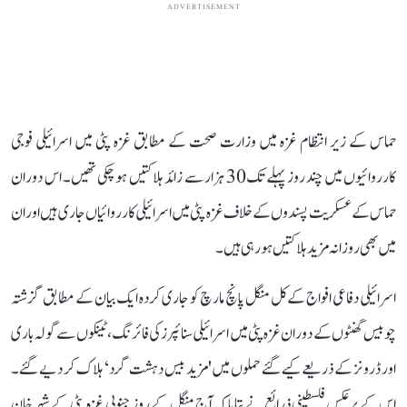
ADVERTISEMENT
حماس کے زیر انتظام غزہ میں وزارت صحت کے مطابق غزہ پٹی میں اسرائیلی فوجی
کارروائیوں میں چند روز پہلے تک30 ہزار سے زائد ہلاکتیں ہو چکی تھیں۔ اس دوران
حماس کے عسکریت پسندوں کے خلاف غزہ پٹی میں اسرائیلی کارروائیاں جاری ہیں اور ان
میں بھی روزانہ مزید ہلاکتیں ہو رہی ہیں۔
اسرائیلی دفاعی افواج کے کل منگل پانچ مارچ کو جاری کردہ ایک بیان کے مطابق گزشتہ
چوبیس گھنٹوں کے دوران غزہ پٹی میں اسرائیلی سنائپرز کی فائرنگ، ٹینکوں سے گولہ باری
اور ڈرونز کے ذریعے کیے گئے حملوں میں 'مزید بیس دہشت گرد‘ ہلاک کر دیے گئے۔
اس کے برعکس فلسطینی ذرائع نے بتایا کہ آج منگل کے روز جنوبی غزہ پٹی کے شہر خان