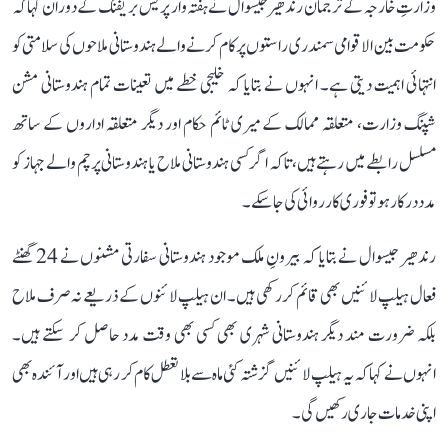
وزارتِ خارجہ کے ترجمان رندھیر جیسوال نے ہفتہ وار پریس بریفنگ کے دوران کہا کہ
حکومت بین الاقوامی سمندری راستوں پر کام کرنے والے ہندوستانی ملاحوں کی سلامتی کو
انتہائی اہمیت دیتی ہے۔ انہوں نے بتایا کہ خلیجی خطے میں تعینات تمام ہندوستانی مشن
شپنگ وزارت، متعلقہ ممالک کے میری ٹائم حکام اور دیگر متعلقہ اداروں کے ساتھ
مسلسل رابطے میں رہتے ہیں، تاکہ اگر کسی ہندوستانی ملاح یا ہندوستانی پرچم والے جہاز کو
مدد درکار ہو تو فوری کارروائی کی جا سکے۔
رندھیر جیسوال نے بتایا کہ بیرونِ ملک موجود ہندوستانی سفارتی مشنوں نے 24 گھنٹے
فعال ہیلپ لائنیں بھی قائم کر رکھی ہیں۔ ان ہیلپ لائنوں کے ذریعے نہ صرف ملاح
بلکہ ضرورت مند دیگر ہندوستانی شہری بھی کسی بھی وقت مدد حاصل کر سکتے ہیں۔
انہوں نے کہا کہ یہ ہیلپ لائنیں گزشتہ کئی ماہ سے بلا تعطل کام کر رہی ہیں اور آئندہ بھی
اپنی خدمات جاری رکھیں گی۔