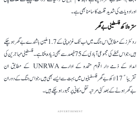
اور ادویات کی شدید قلت کا سامنا بھی ہے۔
سترہ لاکھ فلسطینی بےگھر
روئٹرز کے مطابق اس جنگ میں اب تک غزہ پٹی کے 1.7 ملین باشندے بے گھر ہو چکے
ہیں، جو اس خطے کی مجموعی آبادی کے 75 فیصد سے بھی زیادہ بنتا ہے۔ فلسطینی مہاجرین کی
امداد کے ذمے دار اقوام متحدہ کے ادارے UNRWA کے مطابق ان
تقریباﹰ 17 لاکھ بے گھر فلسطینیوں میں بہت سے ایسے بھی ہیں، جو اس جنگ کے دوران
بے گھر ہونے کے بعد کئی مرتبہ نقل مکانی پر مجبور ہو چکے ہیں۔
ADVERTISEMENT