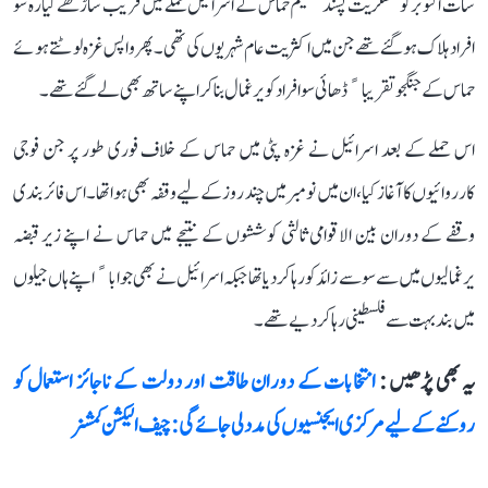
سات اکتوبر کو عسکریت پسند تنظیم حماس کے اسرائیل حملے میں قریب ساڑھے گیارہ سو
افراد ہلاک ہو گئے تھے جن میں اکثریت عام شہریوں کی تھی۔ پھر واپس غزہ لوٹتے ہوئے
حماس کے جنگجو تقریباﹰ ڈھائی سو افراد کو یرغمال بنا کر اپنے ساتھ بھی لے گئے تھے۔
اس حملے کے بعد اسرائیل نے غزہ پٹی میں حماس کے خلاف فوری طور پر جن فوجی
کارروائیوں کا آغاز کیا، ان میں نومبر میں چند روز کے لیے وقفہ بھی ہوا تھا۔ اس فائر بندی
وقفے کے دوران بین الاقوامی ثالثی کوششوں کے نتیجے میں حماس نے اپنے زیر قبضہ
یرغمالیوں میں سے سو سے زائد کو رہا کر دیا تھا جبکہ اسرائیل نے بھی جواباﹰ اپنے ہاں جیلوں
میں بند بہت سے فلسطینی رہا کر دیے تھے۔
یہ بھی پڑھیں :
انتخابات کے دوران طاقت اور دولت کے ناجائز استعمال کو
روکنے کے لیے مرکزی ایجنسیوں کی مدد لی جائے گی: چیف الیکشن کمشنر