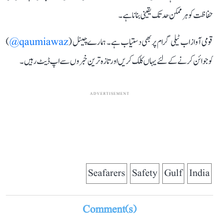
حفاظت کو ہر ممکن حد تک یقینی بنانا ہے۔
قومی آواز اب ٹیلی گرام پر بھی دستیاب ہے۔ ہمارے چینل (
qaumiawaz@
)
کو جوائن کرنے کے لئے یہاں کلک کریں اور تازہ ترین خبروں سے اپ ڈیٹ رہیں۔
ADVERTISEMENT
Seafarers
Safety
Gulf
India
Comment(s)