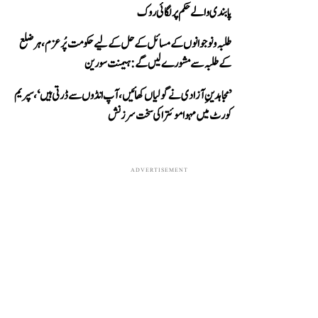
پابندی والے حکم پر لگائی روک
طلبہ و نوجوانوں کے مسائل کے حل کے لیے حکومت پُرعزم، ہر ضلع
کے طلبہ سے مشورے لیں گے: ہیمنت سورین
’مجاہدینِ آزادی نے گولیاں کھائیں، آپ انڈوں سے ڈرتی ہیں‘، سپریم
کورٹ میں مہوا موئترا کی سخت سرزنش
ADVERTISEMENT