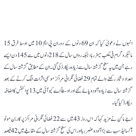
انہوں نے دعویٰ کیا کہ ان 69 دنوں کے دوران پی ایم 10 میں اوسط فرق 15
مائیکروگرام فی مکعب میٹر رہا، جبکہ رواں سال کے 218 دنوں میں سے 145 دن ایسے
رہے جن میں یہ سطح گزشتہ سال سے زیادہ ریکارڈ کی گئی۔ ان کے مطابق گزشتہ سال کے
اعداد و شمار رکھنے والے تمام 29 فضائی نگرانی مراکز موسمی اثرات الگ کرنے کے بعد
گزشتہ سال سے زیادہ آلودہ پائے گئے اور اوسطاً اے کیو آئی میں 13 پوائنٹس کا اضافہ
ریکارڈ کیا گیا۔
اجے ماکن نے مزید کہا کہ اس روز 43 میں سے 22 فضائی نگرانی مراکز پر کاربن مونو
آکسائیڈ سب سے بڑا آلودہ عنصر رہا اور اس کی سطح گزشتہ سال کے مقابلے میں 42 فیصد