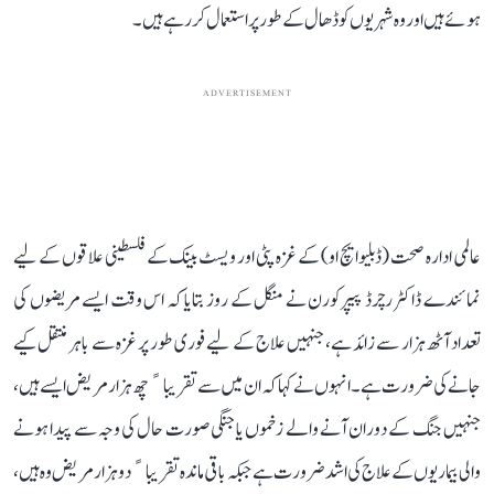
ہوئے ہیں اور وہ شہریوں کو ڈھال کے طور پر استعمال کر رہے ہیں۔
ADVERTISEMENT
عالمی ادارہ صحت (ڈبلیو ایچ او) کے غزہ پٹی اور ویسٹ بینک کے فلسطینی علاقوں کے لیے
نمائندے ڈاکٹر رچرڈ پیپرکورن نے منگل کے روز بتایا کہ اس وقت ایسے مریضوں کی
تعداد آٹھ ہزار سے زائد ہے، جنہیں علاج کے لیے فوری طور پر غزہ سے باہر منتقل کیے
جانے کی ضرورت ہے۔ انہوں نے کہا کہ ان میں سے تقریباﹰ چھ ہزار مریض ایسے ہیں،
جنہیں جنگ کے دوران آنے والے زخموں یا جنگی صورت حال کی وجہ سے پیدا ہونے
والی بیماریوں کے علاج کی اشد ضرورت ہے جبکہ باقی ماندہ تقریباﹰ دو ہزار مریض وہ ہیں،