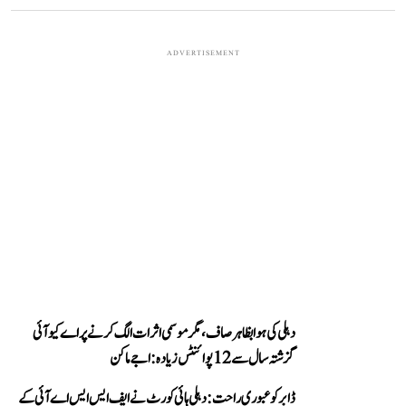
ADVERTISEMENT
دہلی کی ہوا بظاہر صاف، مگر موسمی اثرات الگ کرنے پر اے کیو آئی
گزشتہ سال سے 12 پوائنٹس زیادہ: اجے ماکن
ڈابر کو عبوری راحت: دہلی ہائی کورٹ نے ایف ایس ایس اے آئی کے