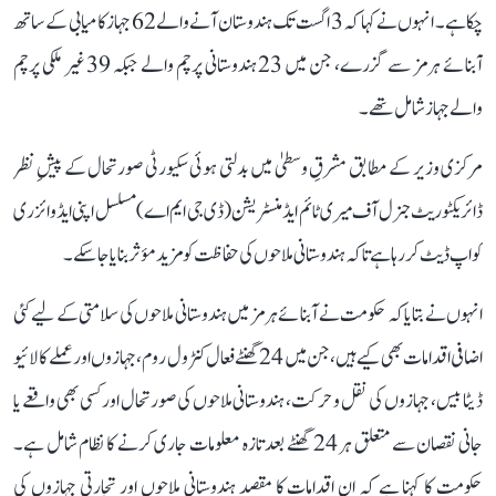
چکا ہے۔ انہوں نے کہا کہ 3 اگست تک ہندوستان آنے والے 62 جہاز کامیابی کے ساتھ
آبنائے ہرمز سے گزرے، جن میں 23 ہندوستانی پرچم والے جبکہ 39 غیر ملکی پرچم
والے جہاز شامل تھے۔
مرکزی وزیر کے مطابق مشرقِ وسطیٰ میں بدلتی ہوئی سکیورٹی صورتحال کے پیشِ نظر
ڈائریکٹوریٹ جنرل آف میری ٹائم ایڈمنسٹریشن (ڈی جی ایم اے) مسلسل اپنی ایڈوائزری
کو اپ ڈیٹ کر رہا ہے تاکہ ہندوستانی ملاحوں کی حفاظت کو مزید مؤثر بنایا جا سکے۔
انہوں نے بتایا کہ حکومت نے آبنائے ہرمز میں ہندوستانی ملاحوں کی سلامتی کے لیے کئی
اضافی اقدامات بھی کیے ہیں، جن میں 24 گھنٹے فعال کنٹرول روم، جہازوں اور عملے کا لائیو
ڈیٹا بیس، جہازوں کی نقل و حرکت، ہندوستانی ملاحوں کی صورتحال اور کسی بھی واقعے یا
جانی نقصان سے متعلق ہر 24 گھنٹے بعد تازہ معلومات جاری کرنے کا نظام شامل ہے۔
حکومت کا کہنا ہے کہ ان اقدامات کا مقصد ہندوستانی ملاحوں اور تجارتی جہازوں کی