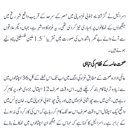
اسرائیل نے گزشتہ ماہ جنوبی غزہ پٹی میں مصر کے سرحد کے قریب واقع شہر رفح میں
جنگجوؤں کے ٹھکانوں پر بمباری تیز کر دی تھی۔ یہ غزہ کا وہ شہر ہے، جہاں دیگر علاقوں
سے آنے والے بے گھر باشندوں کی صورت میں تقریباﹰ 1.5 ملین فلسطینی پناہ لیے
ہوئے ہیں۔
صحت عامہ کے نظام کی تباہی
عالمی ادارہ صحت کے مطابق غزہ کی جنگ میں اب تک اس خطے کے کُل 36 ہسپتالوں میں
سے زیادہ تر اپنا کام بند کر چکے ہیں۔ اس وقت صرف 12 ہسپتال جزوی طور پر کام کر
رہے ہیں، جن میں سے چھ شمالی غزہ میں ہیں اور باقی چھ جنوبی غزہ پٹی میں۔ خان یونس میں
واقع ایک ہسپتال اس وقت صرف اس حد تک کام کر رہا ہے کہ اس کی کارکردگی نہ ہونے
کے برابر ہے۔ اسرائیل کا کہنا ہے کہ حماس کے جنگجو ان ہسپتالوں میں ٹھکانے بنائے