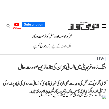
Subscription
Videos
ہجر کو حوصلہ اور وصل کو فرصت درکار
اک محبت کے لیے ایک جوانی کم ہے
DW
جنگ زدہ غزہ پٹی میں انسانی بحران کی تازہ ترین صورت حال
کڑی نگرانی کے عمل کی وجہ سے بھی غزہ کی شہری آبادی کو انسانی ہمدردی کی بنیاد پر امداد کی
ترسیل اور دیگر امدادی کاموں میں شدید رکاوٹیں پیدا ہو رہی ہیں۔