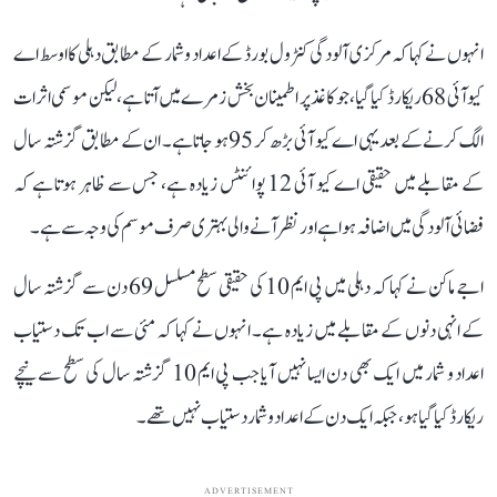
انہوں نے کہا کہ مرکزی آلودگی کنٹرول بورڈ کے اعداد و شمار کے مطابق دہلی کا اوسط اے
کیو آئی 68 ریکارڈ کیا گیا، جو کاغذ پر اطمینان بخش زمرے میں آتا ہے، لیکن موسمی اثرات
الگ کرنے کے بعد یہی اے کیو آئی بڑھ کر 95 ہو جاتا ہے۔ ان کے مطابق گزشتہ سال
کے مقابلے میں حقیقی اے کیو آئی 12 پوائنٹس زیادہ ہے، جس سے ظاہر ہوتا ہے کہ
فضائی آلودگی میں اضافہ ہوا ہے اور نظر آنے والی بہتری صرف موسم کی وجہ سے ہے۔
اجے ماکن نے کہا کہ دہلی میں پی ایم 10 کی حقیقی سطح مسلسل 69 دن سے گزشتہ سال
کے انہی دنوں کے مقابلے میں زیادہ ہے۔ انہوں نے کہا کہ مئی سے اب تک دستیاب
اعداد و شمار میں ایک بھی دن ایسا نہیں آیا جب پی ایم 10 گزشتہ سال کی سطح سے نیچے
ریکارڈ کیا گیا ہو، جبکہ ایک دن کے اعداد و شمار دستیاب نہیں تھے۔
ADVERTISEMENT