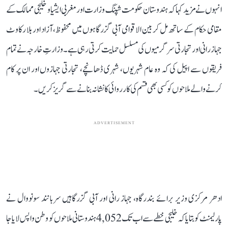
انہوں نے مزید کہا کہ ہندوستان حکومت شپنگ وزارت اور مغربی ایشیا و خلیجی ممالک کے
مقامی حکام کے ساتھ مل کر بین الاقوامی آبی گزرگاہوں میں محفوظ، آزاد اور بلا رکاوٹ
جہاز رانی اور تجارتی سرگرمیوں کی مسلسل حمایت کرتی رہی ہے۔ وزارتِ خارجہ نے تمام
فریقوں سے اپیل کی کہ وہ عام شہریوں، شہری ڈھانچے، تجارتی جہازوں اور ان پر کام
کرنے والے ملاحوں کو کسی بھی قسم کی کارروائی کا نشانہ بنانے سے گریز کریں۔
ADVERTISEMENT
ادھر مرکزی وزیر برائے بندرگاہ، جہاز رانی اور آبی گزرگاہیں سربانند سونووال نے
پارلیمنٹ کو بتایا کہ خلیجی خطے سے اب تک 4,052 ہندوستانی ملاحوں کو وطن واپس لایا جا