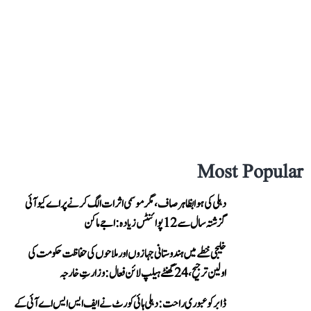
Most Popular
دہلی کی ہوا بظاہر صاف، مگر موسمی اثرات الگ کرنے پر اے کیو آئی
گزشتہ سال سے 12 پوائنٹس زیادہ: اجے ماکن
خلیجی خطے میں ہندوستانی جہازوں اور ملاحوں کی حفاظت حکومت کی
اولین ترجیح، 24 گھنٹے ہیلپ لائن فعال: وزارتِ خارجہ
ڈابر کو عبوری راحت: دہلی ہائی کورٹ نے ایف ایس ایس اے آئی کے