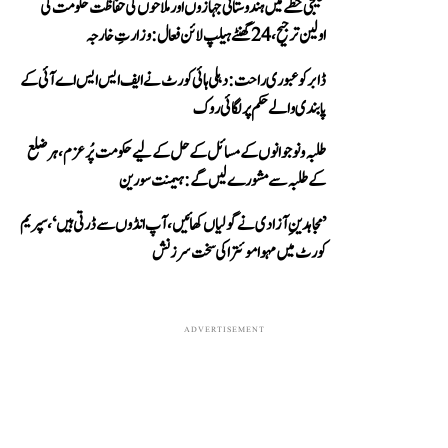
خلیجی خطے میں ہندوستانی جہازوں اور ملاحوں کی حفاظت حکومت کی
اولین ترجیح، 24 گھنٹے ہیلپ لائن فعال: وزارتِ خارجہ
ڈابر کو عبوری راحت: دہلی ہائی کورٹ نے ایف ایس ایس اے آئی کے
پابندی والے حکم پر لگائی روک
طلبہ و نوجوانوں کے مسائل کے حل کے لیے حکومت پُرعزم، ہر ضلع
کے طلبہ سے مشورے لیں گے: ہیمنت سورین
’مجاہدینِ آزادی نے گولیاں کھائیں، آپ انڈوں سے ڈرتی ہیں‘، سپریم
کورٹ میں مہوا موئترا کی سخت سرزنش
ADVERTISEMENT