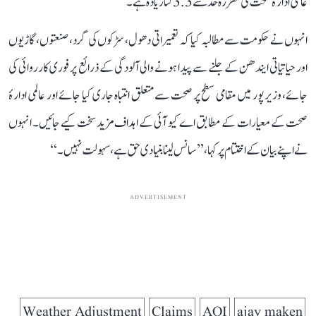
عالمی ادارۂ صحت کی مقررہ حد سے 3.3 گنا زیادہ ہے۔
انہوں نے حکومت سے مطالبہ کیا کہ تعمیراتی دھول، سڑکوں کی گرد، صنعتوں، گاڑیوں
اور حیاتیاتی ایندھن کے جلنے سے پیدا ہونے والی آلودگی کے ذرائع پر فوری کارروائی کی
جائے، وزیرپور میں مقامی سطح پر صحت سے متعلق انتباہ جاری کیا جائے اور عالمی ادارۂ
صحت کے معیارات کے مطابق اے کیو آئی کے اہداف مزید سخت کیے جائیں۔ انہوں
نے اپنے بیان کے اختتام پر کہا، ’’سانس لینا بنیادی حق ہے، سہولت نہیں۔‘‘
ADVERTISEMENT
Weather Adjustment
Claims
AQI
ajay maken