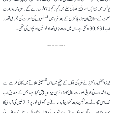
یونس میں ہی ایک اسرائیلی فضائی حملے میں کم از کم 71 افراد مارے گئے۔ غزہ میں وزارت
صحت کے مطابق ان تازہ ہلاکتوں کے بعد غزہ میں فلسطینیوں کی اموات کی مجموعی تعداد
اب 30,631 ہو گئی ہے۔ ان میں بہت بڑی تعداد خواتین اور بچوں کی تھی۔
ADVERTISEMENT
نیوز ایجنسی روئٹرز نے غزہ کی جنگ کے نتیجے میں اس فلسطینی علاقے میں کافی عرصے سے
پیدا شدہ انسانی بحرانی صورت حال کا تازہ ترین میزانیہ پیش کیا ہے، جس کے مطابق اب
تک اس چھوٹے سے لیکن بہت گنجان آباد علاقے کی مجموعی طور پر 2.3 ملین کی آبادی کا
بہت بڑا حصہ بے گھر ہو چکا ہے جبکہ عام شہریوں کو اشیائے خوراک، پینے کے صاف پانی