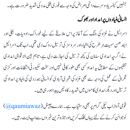
جنہیں کینسر یا دوسرے دائمی امراض کی وجہ سے فوری طبی مدد کی شدید ضرورت ہے۔
انسانی بنیادوں پر امداد اور بھوک
اسرائیل نے غزہ کی جنگ کے آغاز پر اس علاقے کے لیے خوراک، ادویات، بجلی اور
ایندھن سمیت ہر طرح کی اشیاء اور سروسز کی ترسیل روک دی تھی۔ اب تک اسرائیل
نے اگرچہ امدادی سامان کی کچھ ترسیل کی اجازت دی ہے، تاہم بین الاقوامی امدادی
تنظیموں کے مطابق یہ امداد کسی بھی طور کافی نہیں اور سخت سکیورٹی انتظامات اور کڑی
نگرانی کے عمل کی وجہ سے بھی غزہ کی شہری آبادی کو انسانی ہمدردی کی بنیاد پر امداد کی
ترسیل اور دیگر امدادی کاموں میں شدید رکاوٹیں پیدا ہو رہی ہیں۔
قومی آواز اب ٹیلی گرام پر بھی دستیاب ہے۔ ہمارے چینل (
qaumiawaz@
)
کو جوائن کرنے کے لئے یہاں کلک کریں اور تازہ ترین خبروں سے اپ ڈیٹ رہیں۔