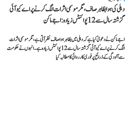
دہلی کی ہوا بظاہر صاف، مگر موسمی اثرات الگ کرنے پر اے کیو آئی
گزشتہ سال سے 12 پوائنٹس زیادہ: اجے ماکن
اجے ماکن نے دعویٰ کیا ہے کہ دہلی میں بظاہر ہوا صاف نظر آتی ہے، مگر موسمی اثرات
الگ کرنے پر اے کیو آئی گزشتہ سال سے 12 پوائنٹس زیادہ ہے۔ انہوں نے حکومت
سے آلودگی کے ذرائع پر فوری کارروائی کا مطالبہ کیا