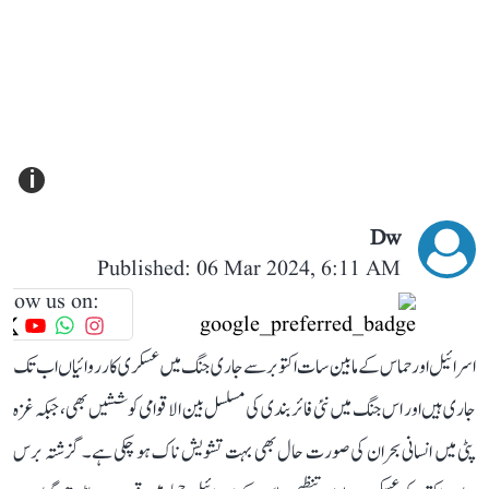
i
Dw
Published: 06 Mar 2024, 6:11 AM
llow us on:
اسرائیل اور حماس کے مابین سات اکتوبر سے جاری جنگ میں عسکری کارروائیاں اب تک
جاری ہیں اور اس جنگ میں نئی فائر بندی کی مسلسل بین الاقوامی کوششیں بھی، جبکہ غزہ
پٹی میں انسانی بحران کی صورت حال بھی بہت تشویش ناک ہو چکی ہے۔گزشتہ برس