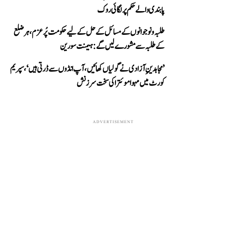
پابندی والے حکم پر لگائی روک
طلبہ و نوجوانوں کے مسائل کے حل کے لیے حکومت پُرعزم، ہر ضلع
کے طلبہ سے مشورے لیں گے: ہیمنت سورین
’مجاہدینِ آزادی نے گولیاں کھائیں، آپ انڈوں سے ڈرتی ہیں‘، سپریم
کورٹ میں مہوا موئترا کی سخت سرزنش
ADVERTISEMENT