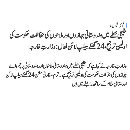
قومی خبریں
خلیجی خطے میں ہندوستانی جہازوں اور ملاحوں کی حفاظت حکومت کی
اولین ترجیح، 24 گھنٹے ہیلپ لائن فعال: وزارتِ خارجہ
وزارتِ خارجہ نے کہا ہے کہ خلیجی خطے میں ہندوستانی ملاحوں اور ہندوستانی پرچم والے
جہازوں کی حفاظت حکومت کی اولین ترجیح ہے۔ تمام سفارتی مشن 24 گھنٹے ہیلپ لائن
اور مقامی حکام کے ساتھ رابطے میں ہیں