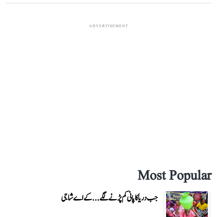
ADVERTISEMENT
Most Popular
جب دریا کا پانی کم پڑنے لگے...کے اے شاجی