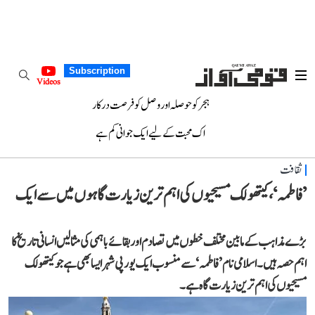
Subscription
Videos
ہجر کو حوصلہ اور وصل کو فرصت درکار
اک محبت کے لیے ایک جوانی کم ہے
ثقافت
’فاطمہ‘، کیتھولک مسیحیوں کی اہم ترین زیارت گاہوں میں سے ایک
بڑے مذاہب کے مابین مختلف خطوں میں تصادم اور بقائے باہمی کی مثالیں انسانی تاریخ کا
اہم حصہ ہیں۔ اسلامی نام ’فاطمہ‘ سے منسوب ایک یورپی شہر ایسا بھی ہے جو کیتھولک
مسیحیوں کی اہم ترین زیارت گاہ ہے۔