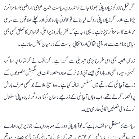
اگر تمل ناڈو کو زیادہ پانی چھوڑا جائے تو اندرونِ ریاست شدید عوامی ناراضی کا سامنا کرنا
پڑتا ہے، اور اگر زیادہ پانی روک لیا جائے تو قانونی چارہ جوئی اور نچلے علاقوں سے سیاسی
مخالفت کا سامنا کرنا پڑتا ہے۔ یہی وجہ ہے کہ تقریباً ہر وزیر اعلیٰ، خواہ اس کا تعلق کسی بھی
سیاسی جماعت سے ہو، آبی حقائق اور انتخابی سیاست کے درمیان پھنس جاتا ہے۔
زرعی شعبہ بھی اسی طرح بڑی تبدیلی سے گزرا ہے۔ کرناٹک نے کرشنا راجہ ساگر،
کبنی، ہیماوتھی اور ہارانگی جیسے آبی ذخائر کے علاوہ متعدد لفٹ ایریگیشن منصوبوں کے
ذریعے آبپاشی کے رقبے میں مسلسل اضافہ کیا ہے۔ وہ وسیع علاقے جو کبھی صرف بارش
پر انحصار کرتے تھے، اب وہاں آبپاشی کے ذریعے دھان، گنا اور دیگر زیادہ پانی استعمال
کرنے والی فصلیں اگائی جا رہی ہیں۔
ریاست کا مستقل موقف رہا ہے کہ نوآبادیاتی دور کے معاہدوں نے، جو زیریں دھارے
میں واقع مدراس پریذیڈنسی کے حق میں تھے، کرناٹک کو آبپاشی کی ترقی کا منصفانہ موقع