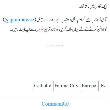
ایک گاؤں میں رہتا تھا۔
قومی آواز اب ٹیلی گرام پر بھی دستیاب ہے۔ ہمارے چینل (
qaumiawaz@
)
کو جوائن کرنے کے لئے یہاں کلک کریں اور تازہ ترین خبروں سے اپ ڈیٹ رہیں۔
ADVERTISEMENT
Catholic
Fatima City
Europe
dw
Comment(s)