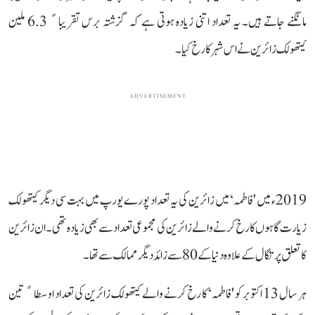
مانگنے جاتے ہیں۔ یہ تعداد اتنی زیادہ ہوتی ہے کہ گزشتہ برس تقریباﹰ 6.3 ملین
کیتھولک زائرین نے اس شہر کا رخ کیا۔
ADVERTISEMENT
2019ء میں 'فاطمہ‘ میں زائرین کی یہ تعداد پورے یورپ میں بہت سی دیگر کیتھولک
زیارت گاہوں کا رخ کرنے والے زائرین کی مجموعی تعداد سے بھی زیادہ تھی۔ ان زائرین
کا تعلق پرتگال کے علاوہ دنیا کے 80 سے زائد دیگر ممالک سے تھا۔
ہر سال 13 اکتوبر کو 'فاطمہ‘ کا رخ کرنے والے کیتھولک زائرین کی تعداد اوسطاﹰ تین