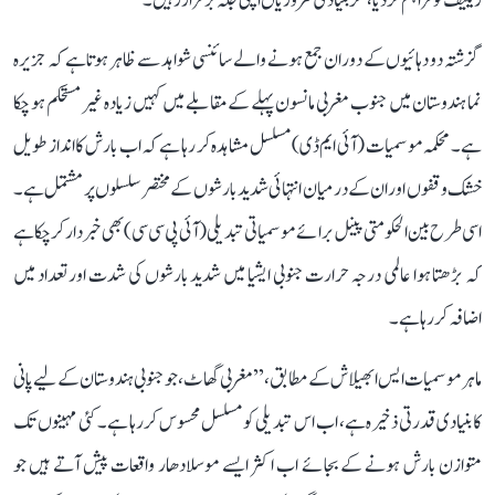
ریلیف تو فراہم کر دیا، مگر بنیادی کمزوریاں اپنی جگہ برقرار رہیں۔
گزشتہ دو دہائیوں کے دوران جمع ہونے والے سائنسی شواہد سے ظاہر ہوتا ہے کہ جزیرہ
نما ہندوستان میں جنوب مغربی مانسون پہلے کے مقابلے میں کہیں زیادہ غیر مستحکم ہو چکا
ہے۔ محکمہ موسمیات (آئی ایم ڈی) مسلسل مشاہدہ کر رہا ہے کہ اب بارش کا انداز طویل
خشک وقفوں اور ان کے درمیان انتہائی شدید بارشوں کے مختصر سلسلوں پر مشتمل ہے۔
اسی طرح بین الحکومتی پینل برائے موسمیاتی تبدیلی (آئی پی سی سی) بھی خبردار کر چکا ہے
کہ بڑھتا ہوا عالمی درجہ حرارت جنوبی ایشیا میں شدید بارشوں کی شدت اور تعداد میں
اضافہ کر رہا ہے۔
ماہر موسمیات ایس ابھیلاش کے مطابق، ’’مغربی گھاٹ، جو جنوبی ہندوستان کے لیے پانی
کا بنیادی قدرتی ذخیرہ ہے، اب اس تبدیلی کو مسلسل محسوس کر رہا ہے۔ کئی مہینوں تک
متوازن بارش ہونے کے بجائے اب اکثر ایسے موسلادھار واقعات پیش آتے ہیں جو