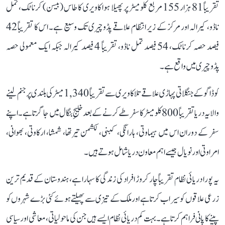
تقریباً 81 ہزار 155 مربع کلومیٹر پر پھیلا ہوا کاویری کا طاس (بیسن) کرناٹک، تمل
ناڈو، کیرالہ اور مرکز کے زیر انتظام علاقے پڈوچیری تک وسیع ہے۔ اس کا تقریباً 42
فیصد حصہ کرناٹک، 54 فیصد تمل ناڈو، تقریباً 4 فیصد کیرالہ جبکہ ایک معمولی حصہ
پڈوچیری میں واقع ہے۔
کوڈاگو کے جنگلاتی پہاڑی علاقے تلاکاویری سے تقریباً 1,340 میٹر کی بلندی پر جنم لینے
والا یہ دریا تقریباً 800 کلومیٹر کا سفر طے کرنے کے بعد خلیجِ بنگال میں جا گرتا ہے۔ اپنے
سفر کے دوران اس میں ہیماوتی، ہارانگی، کبنی، لکشمن تیرتھا، شمشا، ارکاوتی، بھوانی،
امراوتی اور نویال جیسے اہم معاون دریا شامل ہوتے ہیں۔
یہ پورا دریائی نظام تقریباً چار کروڑ افراد کی زندگی کا سہارا ہے، ہندوستان کے قدیم ترین
زرعی علاقوں کو سیراب کرتا ہے اور ملک کے تیزی سے پھیلتے ہوئے کئی بڑے شہروں کو
پینے کا پانی فراہم کرتا ہے۔ بہت کم دریائی نظام ایسے ہیں جن کی ماحولیاتی، معاشی اور سیاسی