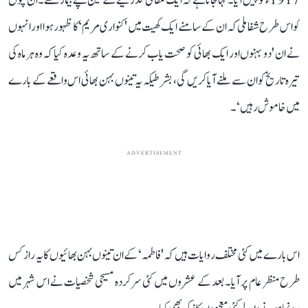
1917ء کو پیش آیا۔ کہا جاتا ہے کہ ایک مقامی گڈریے کے تین بچے بیمار تھے۔ ان بچوں
کو اس طرح شفا ملی کہ ان کے سامنے ایک کھیت میں 'کنواری مریم‘ کا ظہور ہوا اور انہوں
نے ان 'دو بہنوں اور ایک بھائی کو صحت یاب کرنے کے ساتھ یہ وعدہ کیا کہ وہ ہر ماہ کی
تیرہ تاریخ کو ان سے ملنے آیا کریں گی، بشرطیکہ یہ تینوں بہن بھائی اس واقعے کے بارے
میں خاموش رہیں‘۔
ADVERTISEMENT
اس بارے میں کئی مختلف روایات ہیں کہ 'فاطمہ‘ کے ان تینوں بہن بھائیوں کا یہ راز کس
طرح منظر عام پر آیا۔ بعد کے عشروں میں کئی سرکردہ مسیحی شخصیات نے اس شہر میں