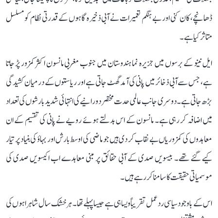
ڈھانچے، کان کنی اور بے ہنگم تعمیرات نے آبی ذخیرہ گاہوں کے قدرتی نظام کو مسلسل
متاثر کیا ہے۔
ایل نینو کے برسوں میں جزیرہ نما ہندوستان میں جنوب مغربی مانسون اکثر کمزور پڑ جاتا
ہے، جس سے آبی ذخائر میں پانی کی آمد گھٹ جاتی ہے اور ریاستوں کے درمیان کشیدگی
بڑھ جاتی ہے۔ دوسری جانب عالمی حدت مختصر دورانیے کی انتہائی شدید بارشوں کی تعداد
میں اضافہ کر رہی ہے۔ مانسون کے اس بدلتے ہوئے رویے نے پانی کی تقسیم کے ان
معاہدوں کی کمزوریاں بے نقاب کر دی ہیں جو ماضی کی اوسط بارش اور بہاؤ کی بنیاد پر تیار
کیے گئے تھے۔ بیسویں صدی کے آبی حقائق پر مبنی معاہدے اب اکیسویں صدی کی
موسمیاتی حقیقت کا سامنا کر رہے ہیں۔
اس کے باوجود سیاسی ردعمل تقریباً ویسا ہی ہے جیسا پہلے تھا۔ ہر خشک سال شاہراہوں کی