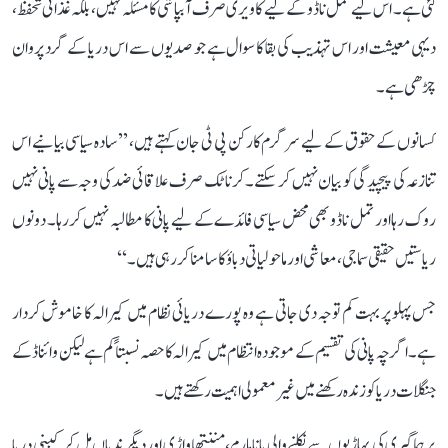
گئی ہے۔ اس لیے تمل ناڈو کے لیے کاویری صرف آبپاشی کا مسئلہ نہیں، بلکہ غذائی تحفظ،
دیہی معیشت اور اس تہذیب کی بقا کا سوال ہے جو صدیوں سے اس دریا کے گرد پروان
چڑھی ہے۔
کسانوں کے حقوق کے لیے سرگرم کارکن پی ٹی جان کہتے ہیں، ’’سادہ سیاسی بیانیے اس
تنازعہ کی پیچیدگی کو بیان نہیں کر سکتے۔ کرناٹک صرف علاقائی ضد کی وجہ سے پانی نہیں
روک رہا اور تمل ناڈو بھی محض سیاسی فائدے کے لیے پانی کا مطالبہ نہیں کر رہا۔ دونوں
ریاستیں حقیقی سماجی، معاشی اور ماحولیاتی دباؤ کا سامنا کر رہی ہیں۔‘‘
جس پہلو پر بہت کم توجہ دی جاتی ہے وہ پورے دریائی نظام میں کیرالہ کا خاموش کردار
ہے۔ اگرچہ پانی کی تقسیم کے موجودہ انتظام میں کیرالہ کا حصہ نسبتاً کم ہے لیکن وائناڈ کے
جنگلات دریا کو زندہ رکھنے میں غیر معمولی اہمیت رکھتے ہیں۔
برہماگیری کی پہاڑیوں سے نکلنے والی پانامارم، مننتھاواڑی اور دیگر ندیاں مل کر کبنی دریا