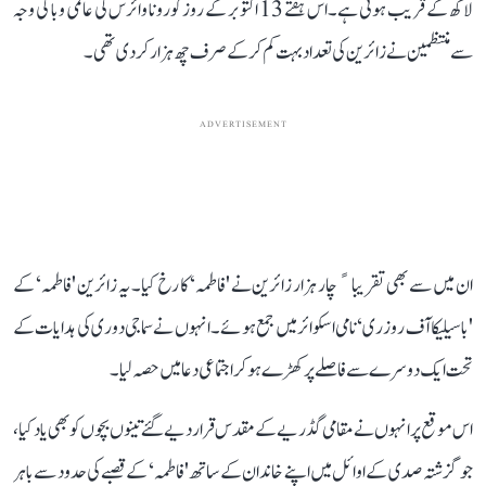
لاکھ کے قریب ہوتی ہے۔ اس ہفتے 13 اکتوبر کے روز کورونا وائرس کی عالمی وبا کی وجہ
سے منتظمین نے زائرین کی تعداد بہت کم کر کے صرف چھ ہزار کر دی تھی۔
ADVERTISEMENT
ان میں سے بھی تقریباﹰ چار ہزار زائرین نے 'فاطمہ‘ کا رخ کیا۔ یہ زائرین 'فاطمہ‘ کے
'باسیلیکا آف روزری‘ نامی اسکوائر میں جمع ہوئے۔ انہوں نے سماجی دوری کی ہدایات کے
تحت ایک دوسرے سے فاصلے پر کھڑے ہو کر اجتماعی دعا میں حصہ لیا۔
اس موقع پر انہوں نے مقامی گڈریے کے مقدس قرار دیے گئے تینوں بچوں کو بھی یاد کیا،
جو گزشتہ صدی کے اوائل میں اپنے خاندان کے ساتھ 'فاطمہ‘ کے قصبے کی حدود سے باہر