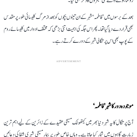
رونما ہونے والے کئی معجزوں کا ذکر بھی کیا۔
بعد کے برسوں میں 'فاطمہ‘ شہر کے ان تینوں بچوں کو بعد از مرگ کلیسائی طور پر مقدس
بھی قرار دے دیا گیا تھا۔ پھر اس جگہ کی اہمیت اتنی بڑھی کہ مختلف ادوار میں کلیسائے روم
کے پوپ بھی اس پرتگالی شہر کے دورے کرتے رہے۔
ADVERTISEMENT
موجودہ دور کا شہر 'فاطمہ‘
آج پرتگال کا یہ شہر دنیا بھر میں کیتھولک مسیحی عقیدے کے زائرین کے لیے اہم ترین
زیارت گاہوں میں شمار کیا جاتا ہے۔ وہاں خاص طور پر بیمار مسیحی شہری شفا کی دعائیں