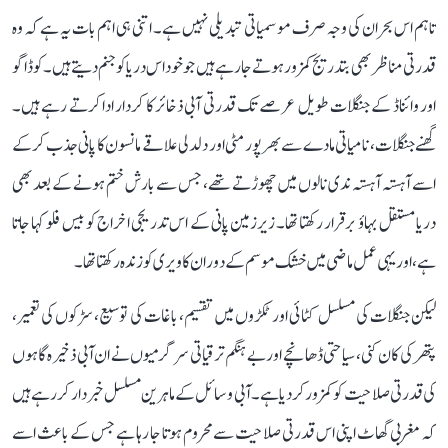
تاہم اس بحران کی وجہ صرف موسمیاتی تبدیلی نہیں ہے۔ اتنی ہی اہم بات یہ ہے کہ وہ
قدرتی مناظر بھی بتدریج کمزور ہوتے جا رہے ہیں جو خود اس دریا کو جنم دیتے ہیں۔ کوڈاگو
اور وائناڈ کے جنگلات طویل عرصے تک قدرتی آبی ذخائر کا کردار ادا کرتے رہے ہیں۔
گھنے جنگلات، نامیاتی مادے سے بھرپور مٹی اور دلدلی علاقے مانسون کا پانی جذب کر کے
اسے آہستہ آہستہ ندی نالوں میں چھوڑتے تھے، جس سے بارش ختم ہونے کے بعد بھی
دریا مستقل بہاؤ برقرار رکھتا تھا۔ زیرزمین پانی کے اس تدریجی اخراج کو بیس فلو کہا جاتا
ہے، اور یہی عمل ماضی میں خشک موسم کے دوران کاویری کو زندہ رکھتا تھا۔
لیکن جنگلات کی مسلسل کٹائی اور ٹکڑوں میں تقسیم، باغات کی توسیع، سڑکوں کی تعمیر،
پتھر کی کان کنی، سیاحتی ڈھانچے اور بے ہنگم ترقیاتی سرگرمیوں نے ان آبی ذخیرہ گاہوں
کی قدرتی صلاحیت کو کمزور کر دیا ہے۔ آبی وسائل کے ماہرین مسلسل خبردار کر رہے ہیں
کہ مغربی گھاٹ اپنی اس قدرتی صلاحیت سے محروم ہوتا جا رہا ہے جس کے باعث اسے