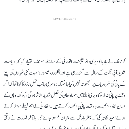
ADVERTISEMENT
کرناٹک نے بارہا کاویری واٹر مینجمنٹ اتھارٹی کے سامنے موقف اختیار کیا کہ ریاست
شدید آبی قلت کے سال سے گزر رہی ہے اور بنگلورو، میسورو سمیت کئی شہروں کی پینے
کے پانی کی ضروریات پر سمجھوتہ نہیں کیا جا سکتا۔ دوسری جانب تمل ناڈو کا کہنا تھا کہ اگر
وقت پر پانی نہ ملا تو کاویری ڈیلٹا میں سمبا دھان کی فصل شدید متاثر ہوگی، کیونکہ وہاں کے
کسان میٹور ڈیم سے بروقت پانی پر انحصار کرتے ہیں۔ اتھارٹی نے اہم فیصلے مؤخر کرتے
ہوئے امید ظاہر کی کہ بہتر بارش سے بحران کم ہو جائے گا۔ بالآخر قدرت نے وقتی