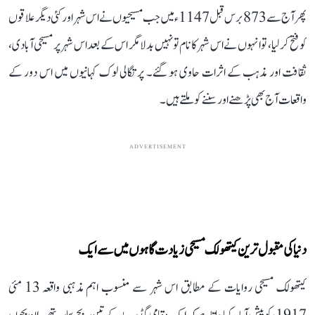
پھر آج سے 873 برس قبل 1147ء میں جب مسیحیوں نے اس شہر اور کئی دیگر علاقوں
کو فتح کر لیا، تو انہوں نے اس شہر کا نام تو نہیں بدلا مگر اس کے بعد اس شہر پر مسیحی آبادی،
ثقافت اور مذہب کے اثرات حاوی ہو گئے۔ پرتگالی لوک کہانیوں میں اس دور کے
واقعات آج بھی پڑھنے اور سننے کو ملتے ہیں۔
ADVERTISEMENT
دنیا کی مقبول ترین کیتھولک مسیحی زیادت گاہوں میں سے ایک
کیتھولک مسیحی روایات کے مطابق اس شہر سے منسوب اہم مذہبی واقعہ 13 مئی