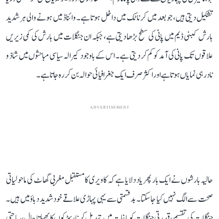
تشکیل دیتی ہیں، جو بعد میں کرناٹک میں داخل ہوتا ہے۔ وائناڈ میں ہونے والی ہر شدید
بارش کبنی ڈیم میں پانی کی سطح بڑھا دیتی ہے، جبکہ ان جنگلات میں بارش کی کمی زیریں
علاقوں تک پانی کی آمد کو کم کر دیتی ہے۔ اس کے باوجود کیرالہ سیاسی مباحثوں میں شاذ و
نادر ہی نمایاں ہوتا ہے اور اکثر صرف ایک جغرافیائی حوالہ بن کر رہ جاتا ہے۔
ADVERTISEMENT
حالیہ بارشوں نے ایک بار پھر یاد دلایا ہے کہ کاویری کا مستقبل مغربی گھاٹ کی ماحولیاتی
صحت سے الگ نہیں کیا جا سکتا۔ بدقسمتی سے یہی پہاڑی علاقے خود شدید دباؤ میں ہیں۔
جنگلات کی تقسیم، قدرتی جنگلات کو باغات میں تبدیل کرنا، سڑکوں کا پھیلتا جال، سیاحتی