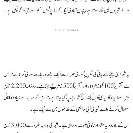
والے شہروں میں شمار ہوتا ہے، جہاں آبادی ایک کروڑ چالیس لاکھ سے تجاوز کر چکی ہے۔
ADVERTISEMENT
یہ شہر اپنی پینے کے پانی کی تقریباً پوری ضرورت ایک ایسے دریا سے پوری کرتا ہے جو اس
سے تقریباً 100 کلومیٹر دور اور تقریباً 500 میٹر نیچے بہتا ہے۔ روزانہ 2,200 ملین
لیٹر سے زیادہ کاویری کا پانی بلند سطح تک پمپ کیا جاتا ہے، جو دنیا کے سب سے زیادہ توانائی
استعمال کرنے والے شہری آبی فراہمی کے نظاموں میں سے ایک ہے۔
اس کے باوجود یہ مقدار ناکافی ثابت ہو رہی ہے۔ شہر کی یومیہ ضرورت 3,000 ملین