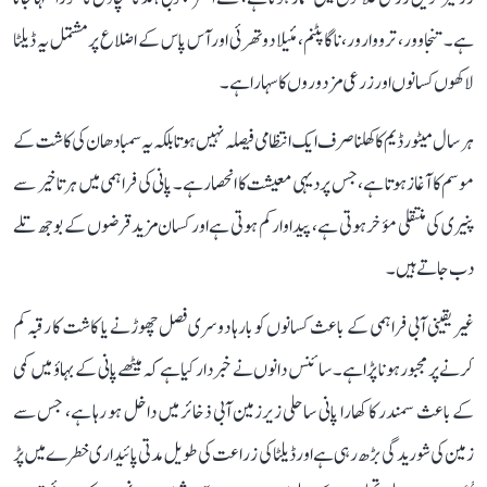
ہے۔ تنجاوور، ترووارور، ناگاپٹنم، مئیلا دوتھرئی اور آس پاس کے اضلاع پر مشتمل یہ ڈیلٹا
لاکھوں کسانوں اور زرعی مزدوروں کا سہارا ہے۔
ہر سال میٹور ڈیم کا کھلنا صرف ایک انتظامی فیصلہ نہیں ہوتا بلکہ یہ سمبا دھان کی کاشت کے
موسم کا آغاز ہوتا ہے، جس پر دیہی معیشت کا انحصار ہے۔ پانی کی فراہمی میں ہر تاخیر سے
پنیری کی منتقلی مؤخر ہوتی ہے، پیداوار کم ہوتی ہے اور کسان مزید قرضوں کے بوجھ تلے
دب جاتے ہیں۔
غیر یقینی آبی فراہمی کے باعث کسانوں کو بارہا دوسری فصل چھوڑنے یا کاشت کا رقبہ کم
کرنے پر مجبور ہونا پڑا ہے۔ سائنس دانوں نے خبردار کیا ہے کہ میٹھے پانی کے بہاؤ میں کمی
کے باعث سمندر کا کھارا پانی ساحلی زیرزمین آبی ذخائر میں داخل ہو رہا ہے، جس سے
زمین کی شوریدگی بڑھ رہی ہے اور ڈیلٹا کی زراعت کی طویل مدتی پائیداری خطرے میں پڑ