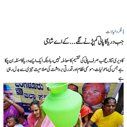
فکر و خیالات
جب دریا کا پانی کم پڑنے لگے...کے اے شاجی
کاویری تنازع اب صرف پانی کی تقسیم کا معاملہ نہیں رہا، بلکہ ایک ایسے دریا کا مسئلہ بن چکا
ہے جس کی ماحولیات، موسمی نظام اور قدرتی برداشت کی صلاحیت تیزی سے بدل رہی
ہے