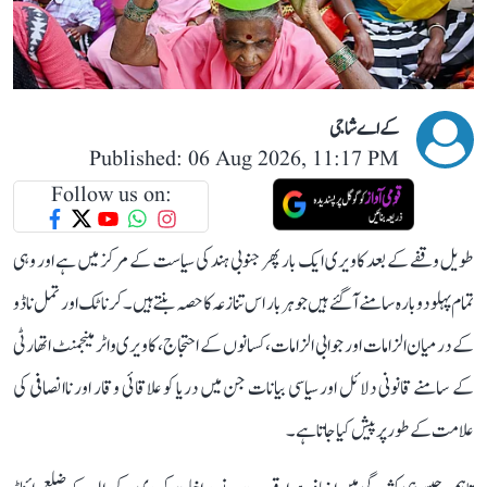
کے اے شاجی
Published: 06 Aug 2026, 11:17 PM
Follow us on:
طویل وقفے کے بعد کاویری ایک بار پھر جنوبی ہند کی سیاست کے مرکز میں ہے اور وہی
تمام پہلو دوبارہ سامنے آ گئے ہیں جو ہر بار اس تنازعہ کا حصہ بنتے ہیں۔ کرناٹک اور تمل ناڈو
کے درمیان الزامات اور جوابی الزامات، کسانوں کے احتجاج، کاویری واٹر مینجمنٹ اتھارٹی
کے سامنے قانونی دلائل اور سیاسی بیانات جن میں دریا کو علاقائی وقار اور ناانصافی کی
علامت کے طور پر پیش کیا جاتا ہے۔