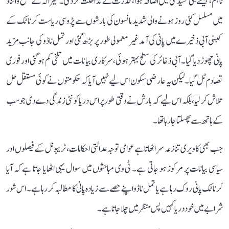
تاہم، جیسے ہی کشیدگی میں اضافہ ہوا، قدرت نے مداخلت کر دی۔ کیرالہ کے ضلع وائناڈ
میں مسلسل کئی روز ہونے والی شدید مانسون کی بارشوں سے پڑوسی ریاست کرناٹک کے
کبنی آبی ذخیرے میں پانی کی آمد غیر معمولی طور پر بڑھ گئی اور تمل ناڈو کی جانب مزید
پانی چھوڑ دیا گیا۔ آبی ذخائر کی سطح بہتر ہوئی، سرکاری بیانات میں تلخی کم ہو گئی اور فوری
تصادم ٹل گیا۔ لیکن یہ عارضی سکون اس لیے نہیں آیا کہ حکومتوں نے کوئی مستقل حل
تلاش کر لیا، بلکہ اس لیے کہ بارش نے وقتی طور پر اس دریا کو نئی زندگی دے دی جو سب
کے ہاتھ سے پھسلتا جا رہا تھا۔
جب بھی کاویری تنازعہ سر اٹھاتا ہے عوامی توجہ عدالتی احکامات، ٹریبونل کے فیصلوں اور
سیاسی بیانات پر مرکوز ہو جاتی ہے۔ ٹی وی مباحثوں میں سوال یہی اٹھایا جاتا ہے کہ آیا
کرناٹک پانی روک رہا ہے یا تمل ناڈو اپنے حصے سے زیادہ پانی کا مطالبہ کر رہا ہے۔ اس شور
شرابے میں خود دریا کہیں پس منظر میں چلا جاتا ہے۔