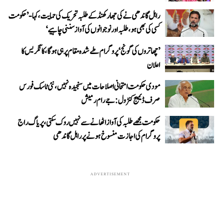
راہل گاندھی نے کی جھارکھنڈ کے طلبہ تحریک کی حمایت، کہا- ’حکومت
کسی کی بھی ہو، طلبہ اور نوجوانوں کی آواز سننی چاہیے‘
’چھاتروں کی گونج‘ پروگرام طے شدہ مقام پر ہی ہوگا، کانگریس کا
اعلان
مودی حکومت امتحانی اصلاحات میں سنجیدہ نہیں، نئی ٹاسک فورس
صرف ڈیمیج کنٹرول: جے رام رمیش
حکومت مجھے طلبہ کی آواز اٹھانے سے نہیں روک سکتی، پریاگ راج
پروگرام کی اجازت منسوخ ہونے پر راہل گاندھی
ADVERTISEMENT