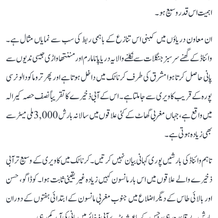
اہمیت اس قدر وسیع ہو۔
ان معاون دریاؤں میں کبنی اس تنازع کے باہمی ربط کی سب سے نمایاں مثال ہے۔
وائناڈ کے گھنے سرسبز جنگلات سے نکلنے والا یہ دریا پانامارم اور مننتھاواڑی جیسی ندیوں سے
پانی حاصل کرتا ہوا مشرق کی طرف کرناٹک میں داخل ہوتا ہے اور پھر تروماکودالو نرسی
پورہ کے قریب کاویری سے جا ملتا ہے۔ اس کے آبی ذخیرے کا تقریباً نصف حصہ کیرالہ
میں واقع ہے، جہاں مغربی گھاٹ کے کئی علاقوں میں سالانہ بارش 3,000 ملی میٹر سے
بھی زیادہ ہوتی ہے۔
تاہم وائناڈ کی بارشیں پوری کہانی بیان نہیں کرتیں۔ کرناٹک میں کاویری کے وسیع تر آبی
ذخیرے والے علاقوں میں اس بار مانسون کہیں زیادہ غیر یقینی ثابت ہوا۔ کوڈاگو، حسن
اور بالائی طاس کے دیگر اضلاع میں جنوب مغربی مانسون کے ابتدائی ہفتوں کے دوران
بارش بے قاعدہ رہی، جس کے باعث بڑے آبی ذخائر میں پانی کی آمد کم رہی۔