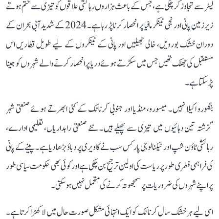
لیٹر سے تجاوز کر چکی ہے، جس کے باعث ہزاروں رہائشی علاقوں کو تیزی سے ختم ہوتے
زیرزمین پانی اور نجی ٹینکر مافیا پر انحصار کرنا پڑ رہا ہے۔ 2024 کے شدید آبی بحران کے
دوران خشک بورویل، خالی جھیلیں اور پانی کے ٹینکروں کے لیے طویل قطاریں اس
مستقبل کی جھلک تھیں جس میں سکڑتے ہوئے دریا پر انحصار کرنے والے شہروں کو جینا
پڑ سکتا ہے۔
بنگلورو اکیلا نہیں۔ میسورو، منڈیا اور جنوبی کرناٹک کے کئی ابھرتے ہوئے صنعتی شہر
گزشتہ تین دہائیوں میں تیزی سے پھیلے ہیں۔ نئے صنعتی راہداریاں، تعلیمی ادارے،
رہائشی ٹاؤن شپ اور ٹیکنالوجی پارکس سب نے کاویری پر دباؤ بڑھا دیا ہے۔ پینے کے پانی
کی فراہمی فطری طور پر ریاست کی اولین ترجیح بن چکی ہے اور کوئی بھی حکومت سیاسی طور
پر اپنے شہروں کی ضروریات پر سمجھوتہ کرنے کی متحمل نہیں ہو سکتی۔
اسی لیے ہر خشک سال کرناٹک کو ایک انتہائی مشکل صورت حال میں لا کھڑا کرتا ہے۔