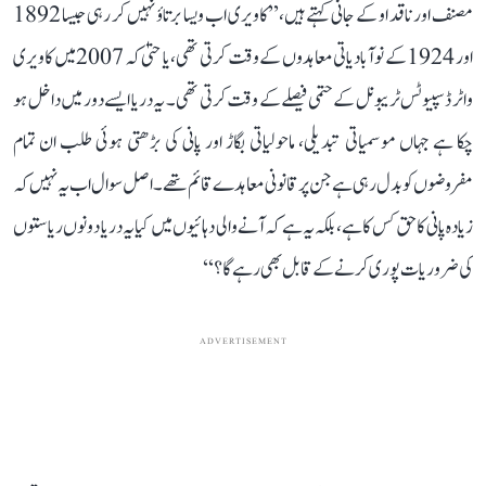
مصنف اور ناقد او کے جانی کہتے ہیں، ’’کاویری اب ویسا برتاؤ نہیں کر رہی جیسا 1892
اور 1924 کے نوآبادیاتی معاہدوں کے وقت کرتی تھی، یا حتیٰ کہ 2007 میں کاویری
واٹر ڈسپیوٹس ٹریبونل کے حتمی فیصلے کے وقت کرتی تھی۔ یہ دریا ایسے دور میں داخل ہو
چکا ہے جہاں موسمیاتی تبدیلی، ماحولیاتی بگاڑ اور پانی کی بڑھتی ہوئی طلب ان تمام
مفروضوں کو بدل رہی ہے جن پر قانونی معاہدے قائم تھے۔ اصل سوال اب یہ نہیں کہ
زیادہ پانی کا حق کس کا ہے، بلکہ یہ ہے کہ آنے والی دہائیوں میں کیا یہ دریا دونوں ریاستوں
کی ضروریات پوری کرنے کے قابل بھی رہے گا؟‘‘
ADVERTISEMENT