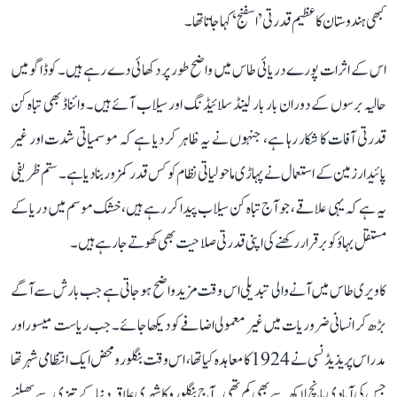
کبھی ہندوستان کا عظیم قدرتی ’اسفنج‘ کہا جاتا تھا۔
اس کے اثرات پورے دریائی طاس میں واضح طور پر دکھائی دے رہے ہیں۔ کوڈاگو میں
حالیہ برسوں کے دوران بار بار لینڈ سلائیڈنگ اور سیلاب آئے ہیں۔ وائناڈ بھی تباہ کن
قدرتی آفات کا شکار رہا ہے، جنہوں نے یہ ظاہر کر دیا ہے کہ موسمیاتی شدت اور غیر
پائیدار زمین کے استعمال نے پہاڑی ماحولیاتی نظام کو کس قدر کمزور بنا دیا ہے۔ ستم ظریفی
یہ ہے کہ یہی علاقے، جو آج تباہ کن سیلاب پیدا کر رہے ہیں، خشک موسم میں دریا کے
مستقل بہاؤ کو برقرار رکھنے کی اپنی قدرتی صلاحیت بھی کھوتے جا رہے ہیں۔
کاویری طاس میں آنے والی تبدیلی اس وقت مزید واضح ہو جاتی ہے جب بارش سے آگے
بڑھ کر انسانی ضروریات میں غیر معمولی اضافے کو دیکھا جائے۔ جب ریاست میسور اور
مدراس پریذیڈنسی نے 1924 کا معاہدہ کیا تھا، اس وقت بنگلورو محض ایک انتظامی شہر تھا
جس کی آبادی پانچ لاکھ سے بھی کم تھی۔ آج بنگلورو کا شہری علاقہ دنیا کے تیزی سے پھیلنے