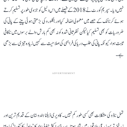
نہیں دیا۔ سپریم کورٹ نے 2018 کے فیصلے میں اس دلیل کو جزوی طور پر تسلیم کرتے
ہوئے کرناٹک کے حصے میں معمولی اضافہ کیا اور بنگلورو کی بڑھتی ہوئی پینے کے پانی کی
ضروریات کو بھی تسلیم کیا لیکن نظرثانی شدہ کوٹہ بھی کم بارش والے برسوں میں ناکافی
ثابت ہوا، کیونکہ پانی کی طلب دریا کی فراہمی کی صلاحیت سے کہیں زیادہ تیزی سے بڑھی
ہے۔
ADVERTISEMENT
تمل ناڈو کی مشکلات بھی کسی طور کم نہیں۔ کاویری ڈیلٹا ہندوستان کے قدیم ترین اور
زرخیز ترین زرعی علاقوں میں شمار ہوتا ہے، جسے اکثر جنوبی ہند کا ’چاول کا کٹورا‘ کہا جاتا