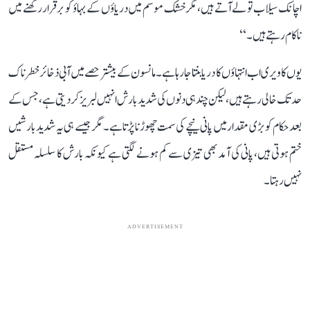
اچانک سیلاب تو لے آتے ہیں، مگر خشک موسم میں دریاؤں کے بہاؤ کو برقرار رکھنے میں
ناکام رہتے ہیں۔‘‘
یوں کاویری اب انتہاؤں کا دریا بنتا جا رہا ہے۔ مانسون کے بیشتر حصے میں آبی ذخائر خطرناک
حد تک خالی رہتے ہیں، لیکن چند ہی دنوں کی شدید بارش انہیں لبریز کر دیتی ہے، جس کے
بعد حکام کو بڑی مقدار میں پانی نیچے کی سمت چھوڑنا پڑتا ہے۔ مگر جیسے ہی یہ شدید بارشیں
ختم ہوتی ہیں، پانی کی آمد بھی تیزی سے کم ہونے لگتی ہے کیونکہ بارش کا سلسلہ مستقل
نہیں رہتا۔
ADVERTISEMENT