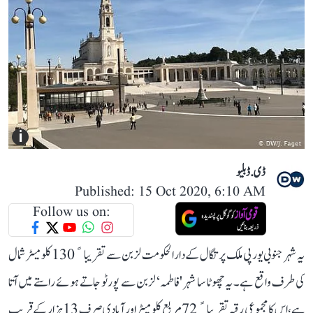
i
ڈی. ڈبلیو
Published: 15 Oct 2020, 6:10 AM
Follow us on:
یہ شہر جنوبی یورپی ملک پرتگال کے دارالحکومت لزبن سے تقریباﹰ 130 کلومیٹر شمال
کی طرف واقع ہے۔ یہ چھوٹا سا شہر 'فاطمہ‘ لزبن سے پورٹو جاتے ہوئے راستے میں آتا
ہے، اس کا مجموعی رقبہ تقریباﹰ 72 مربع کلومیٹر اور آبادی صرف 13 ہزار کے قریب