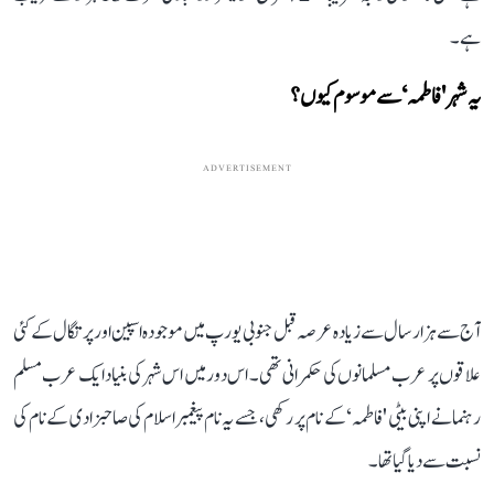
ہے۔
یہ شہر 'فاطمہ‘ سے موسوم کیوں؟
ADVERTISEMENT
آج سے ہزار سال سے زیادہ عرصہ قبل جنوبی یورپ میں موجودہ اسپین اور پرتگال کے کئی
علاقوں پر عرب مسلمانوں کی حکمرانی تھی۔ اس دور میں اس شہر کی بنیاد ایک عرب مسلم
رہنما نے اپنی بیٹی 'فاطمہ‘ کے نام پر رکھی، جسے یہ نام پیغمبر اسلام کی صاحبزادی کے نام کی
نسبت سے دیا گیا تھا۔