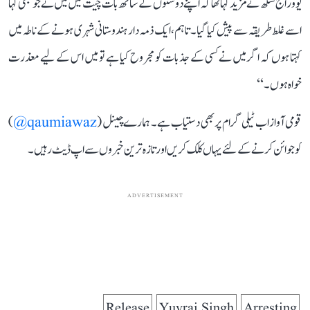
یووراج سنگھ نے مزید کہا تھا کہ اپنے دوستوں کے ساتھ بات چیت میں میں نے جو بھی کہا
اسے غلط طریقہ سے پیش کیا گیا۔ تاہم، ایک ذمہ دار ہندوستانی شہری ہونے کے ناطہ میں
کہتا ہوں کہ اگر میں نے کسی کے جذبات کو مجروح کیا ہے تو میں اس کے لیے معذرت
خواہ ہوں۔‘‘
قومی آواز اب ٹیلی گرام پر بھی دستیاب ہے۔ ہمارے چینل (
qaumiawaz@
)
کو جوائن کرنے کے لئے یہاں کلک کریں اور تازہ ترین خبروں سے اپ ڈیٹ رہیں۔
ADVERTISEMENT
Release
Yuvraj Singh
Arresting