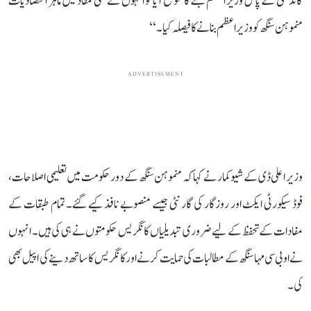
گاندھی کے پاس وزیر اعظم بننے کا موقع آیا تو انہوں نے ملکی مفاد میں ماہر اقتصادیات
منموہن سنگھ کو وزیر اعظم بنانے کا فیصلہ کیا۔‘‘
ADVERTISEMENT
وزیر اعلی ڈی کے شیوکمار نے کہا کہ منموہن سنگھ کے دور حکومت میں تعلیمی اصلاحات،
فوڈ سیکورٹی ایکٹ اور روزگار کی گارنٹی جیسے منصوبے نافذ کیے گئے۔ تمام طبقات کے
مفادات کے تحفظ کے لیے ضروری تبدیلیاں کانگریس حکومتوں نے ہی کی ہیں۔ انہوں
نے او بی سی مہاسنگھ کے مطالبات کی حمایت کرنے اور کانگریس کا ساتھ دینے کی اپیل بھی
کی۔