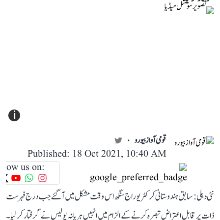
i
قومی آواز بیورو
Published: 18 Oct 2021, 10:40 AM
llow us on:
نئی دہلی: سابق ہندوستانی کرکٹر یوراج سنگھ اس وقت مشکل میں آ گئے جب درج فہرست
ذات پر قابل اعتراض تبصرہ کرنے کے الزام میں انہیں ہریانہ پولیس نے گرفتار کر لیا۔