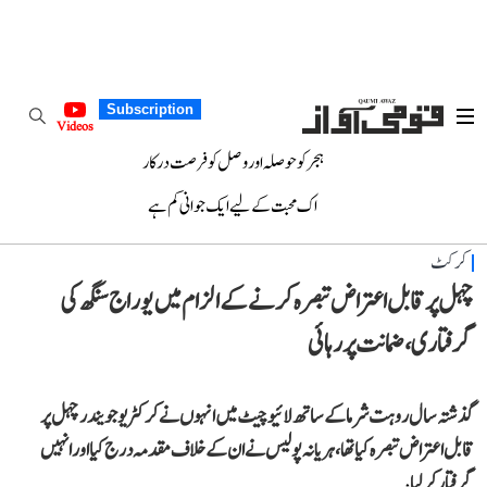
Subscription
Videos
ہجر کو حوصلہ اور وصل کو فرصت درکار
اک محبت کے لیے ایک جوانی کم ہے
کرکٹ
چہل پر قابل اعتراض تبصرہ کرنے کے الزام میں یوراج سنگھ کی
گرفتاری، ضمانت پر رہائی
گذشتہ سال روہت شرما کے ساتھ لائیو چیٹ میں انہوں نے کرکٹر یوجویندر چہل پر
قابل اعتراض تبصرہ کیا تھا، ہریانہ پولیس نے ان کے خلاف مقدمہ درج کیا اور انہیں
گرفتار کر لیا