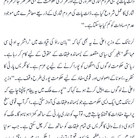
ذات پات پر مبنی مردم شماری ضروری ہے اور مرکزی حکومت نے بھی گھر گھر جا کر مردم
شماری کا عمل شروع کیا ہے۔ ذات پات کی مردم شماری کے ذریعے معاشرے میں موجود
عدم مساوات کو کم کیا جا سکتا ہے۔‘‘
کرناٹک کے وزیر اعلیٰ نے یہ بھی کہا کہ ’’بابن راؤ کی قیادت میں ’راشٹریہ او بی سی
مہاسنگھ‘ بغیر کسی سیاسی مقصد کے پسماندہ طبقات کے حقوق کے لیے کام کر رہا ہے۔
ریاستی حکومت لوگوں کی امنگوں کو پورا کرنے کے لیے پرعزم ہے۔ کانگریس پارٹی کا
نظریہ، بسونا کے اصولوں اور قومی مفاد کے لیے حکومت پوری طرح وقف ہے۔‘‘ وزیر
اعلیٰ نے لوگوں سے اپیل کرتے ہوئے کہا کہ ’’پورے ملک میں یہ پیغام پہنچنا چاہیے کہ
کرناٹک میں ایک ایسی حکومت ہے جو پسماندہ طبقات کی آواز سنتی ہے۔ اگر آپ قومی سطح
پر اپنے مفادات کا تحفظ چاہتے ہیں، تو آپ کو ہماری پارٹی کے ساتھ کھڑا ہونا ہوگا۔ ملک کو
آزادی دلانے والی کانگریس ہی تمام طبقات کو ساتھ لے کر چل سکتی ہے۔ جب سونیا