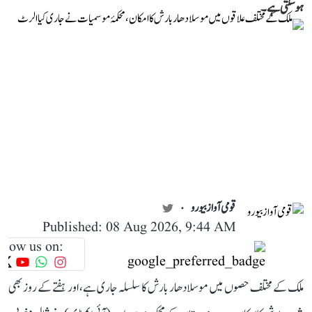
ہوسکتی ہے۔
قومی آواز بیورو
Published: 08 Aug 2026, 9:44 AM
llow us on:
ملک کے مختلف حصوں میں موسلادھار بارش کا سلسلہ جاری ہے، اور ہفتے کے روز بھی