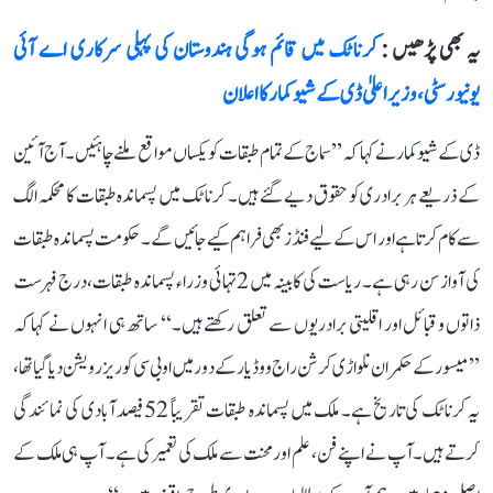
یہ بھی پڑھیں :
کرناٹک میں قائم ہوگی ہندوستان کی پہلی سرکاری اے آئی
یونیورسٹی، وزیر اعلیٰ ڈی کے شیوکمار کا اعلان
ڈی کے شیوکمار نے کہا کہ ’’سماج کے تمام طبقات کو یکساں مواقع ملنے چاہئیں۔ آج آئین
کے ذریعے ہر برادری کو حقوق دیے گئے ہیں۔ کرناٹک میں پسماندہ طبقات کا محکمہ الگ
سے کام کرتا ہے اور اس کے لیے فنڈز بھی فراہم کیے جائیں گے۔ حکومت پسماندہ طبقات
کی آواز سن رہی ہے۔ ریاست کی کابینہ میں 2 تہائی وزراء پسماندہ طبقات، درج فہرست
ذاتوں و قبائل اور اقلیتی برادریوں سے تعلق رکھتے ہیں۔‘‘ ساتھ ہی انہوں نے کہا کہ
’’میسور کے حکمران نلواڑی کرشن راج ووڈیار کے دور میں او بی سی کو ریزرویشن دیا گیا تھا،
یہ کرناٹک کی تاریخ ہے۔ ملک میں پسماندہ طبقات تقریباً 52 فیصد آبادی کی نمائندگی
کرتے ہیں۔ آپ نے اپنے فن، علم اور محنت سے ملک کی تعمیر کی ہے۔ آپ ہی ملک کے