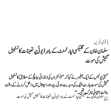
قومی خبریں
سلمان خان کے گلیکسی اپارٹمنٹ کے باہر ڈیوٹی پر تعینات کانسٹیبل
گنیش کی موت
ممبئی پولیس کے ایک آفیسر نے کہا کہ ’’ڈاکٹروں کی ابتدائی جانچ کے مطابق کانسٹیبل
گنیش کی موت ہارٹ اٹیک کی وجہ سے ہوئی ہے، اور اسپتال میں داخل کرانے کے وقت
حالت انتہائی نازک تھی۔‘‘