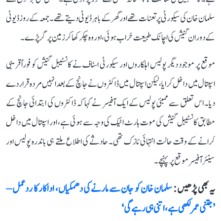
سلمان خان کی سیکورٹی پر تعنات تھے اور گھر کے باہر ڈیوٹی دیتے تھے۔ جمعہ کے روز ڈیوٹی
کے دوران گنیش کی اچانک طبیعت خراب ہوئی، اور وہ چکر کھا کر زمین پر گر پڑے۔
موقع پر موجود دیگر پولیس اہلکاروں اور سیکورٹی اسٹاف نے کانسٹیبل گنیش کو فوراً قریبی
اسپتال میں داخل کرایا، لیکن اسپتال میں ڈاکٹروں نے جانچ کے بعد انہیں مردہ قرار دے
دیا۔ اس تعلق سے ممبئی پولیس کے ایک آفیسر نے کہا کہ ڈاکٹروں کی ابتدائی جانچ کے
مطابق کانسٹیبل گنیش کی موت ہارٹ اٹیک کی وجہ سے ہوئی ہے، اور اسپتال میں داخل
کرانے کے وقت حالت انتہائی نازک تھی۔ حادثے کی اطلاع ملتے ہی باندرہ پولیس اور
سینئر آفیسر موقع پر پہنچے۔
یہ بھی پڑھیں :
سلمان خان کو جان سے مارنے کی دھمکیاں، اداکار کا ردعمل –
’جتنی عمر لکھی ہے، اتنی ہی رہے گی‘