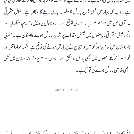
میں شدید بارش کی امید ہے۔ اڈیشہ کے لیے 8 اگست کو شدید بارش کا الرٹ جاری کیا گیا
ہے۔ جب کہ بہار میں بھی شدید بارش کا سلسلہ جاری رہنے کا امکان ہے۔ شمال مشرقی
علاقوں میں بھی موسم خراب رہنے کی توقع ہے۔ اروناچل پردیش، آسام، میگھالیہ اور
دیگر شمال مشرقی ریاستوں میں بعض مقامات پر شدید بارش ہونے کا امکان ہے۔ مغربی
ہندوستان میں کونکن اور گوا میں وسیع پیمانے پر بارش ہونے کی توقع ہے، جبکہ مہاراشٹر اور
گجرات کے کچھ حصوں میں بھی بارش ہو سکتی ہے۔ جنوبی اور جزیرہ نما ہندوستان میں بھی
اچھی خاصی بارش ہونے کی توقع ہے۔
ADVERTISEMENT