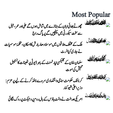
Most Popular
چھوٹے بھائی ابان کے جنازے میں شامل ہوں گے علی اور عمر، جیل
سے سخت سیکورٹی میں پہنچیں گے پریاگ راج
ملک کے مختلف علاقوں میں موسلادھار بارش کا امکان، محکمۂ موسمیات
نے جاری کیا الرٹ
سلمان خان کے گلیکسی اپارٹمنٹ کے باہر ڈیوٹی پر تعینات کانسٹیبل
گنیش کی موت
کرناٹک حکومت سماجی و اقتصادی سروے نافذ کرنے کے لیے پرعزم:
وزیر اعلیٰ شیوکمار
امریکی عدالت نے وائٹ ہاؤس کے بال روم پروجیکٹ پر روک لگائی