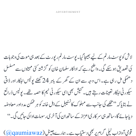
ADVERTISEMENT
لاش کو پوسٹ مارٹم کے لیے بھیجا گیا۔ پوسٹ مارٹم رپورٹ کے بعد ہی موت کی وجوہات
کی تصدیق ہو سکے گی۔ واضح رہے کہ اداکار سلمان خان کو گزشتہ کئی مہینوں سے مسلسل
دھمکی مل رہی ہے۔ اس وجہ سے ان کے گھر کے باہر 24 گھنٹے پولیس اہلکار اور ذاتی
سیکورٹی اہلکار تعینات رہتے ہیں۔ گنیش بھی اسی سیکورٹی ٹیم کا حصہ تھے۔ پولیس ذرائع
نے بتایا کہ’’ محکمے کی جانب سے مہلوک کانسٹیبل کے اہل خانہ کو ہر ممکن مدد اور معاوضہ
دیا جائے گا، ساتھ ہی سرکاری اعزاز کے ساتھ ان کی آخری رسومات ادا کی جائیں گی۔‘‘
قومی آواز اب ٹیلی گرام پر بھی دستیاب ہے۔ ہمارے چینل (
qaumiawaz@
)