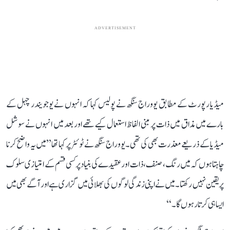
ADVERTISEMENT
میڈیا رپورٹ کے مطابق یووراج سنگھ نے پولیس کہا کہ انہوں نے یوجویندر چہل کے
بارے میں مذاق میں ذات پر مبنی الفاظ استعمال کیے تھے اور بعد میں انہوں نے سوشل
میڈیا کے ذریعے معذرت بھی کی تھی۔ یووراج سنگھ نے ٹوئٹر پر کہا تھا ’’میں یہ واضح کرنا
چاہتا ہوں کہ میں رنگ، صنف، ذات اور عقیدے کی بنیاد پر کسی قسم کے امتیازی سلوک
پر یقین نہیں رکھتا۔ میں نے اپنی زندگی لوگوں کی بھلائی میں گزاری ہے اور آگے بھی میں
ایسا ہی کرتا رہوں گا۔‘‘