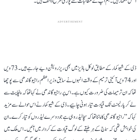
اصل معمار ہیں۔ ہم آپ کے مطالبات سے پوری طرح واقف ہیں۔‘‘
ADVERTISEMENT
ڈی کے شیو کمار کے مطابق لوکل باڈیز میں بھی ریزرویشن دیے جا رہے ہیں۔ 73 ویں
اور 74 ویں آئینی ترمیم کے وقت انہوں نے سابق وزیر اعظم راجیو گاندھی سے پوچھا
تھا کہ ان ترمیمات کی ضرورت کیوں ہے۔ اس پر راجیو گاندھی نے کہا تھا کہ پنچایت سے
لے کر پارلیمنٹ تک قیادت تیار ہونی چاہیے۔ ڈی کے شیوکمار نے اس حوالے سے مزید
کہا کہ ’’راجیو گاندھی کا ماننا تھا کہ سچا لیڈر وہی ہے جو دوسرے لیڈروں کو تیار کرے۔ ان
کی خواہش تھی کہ سماج کے ہر طبقے کے لوگ قیادت کے کردار میں آئیں۔ اس ملک میں