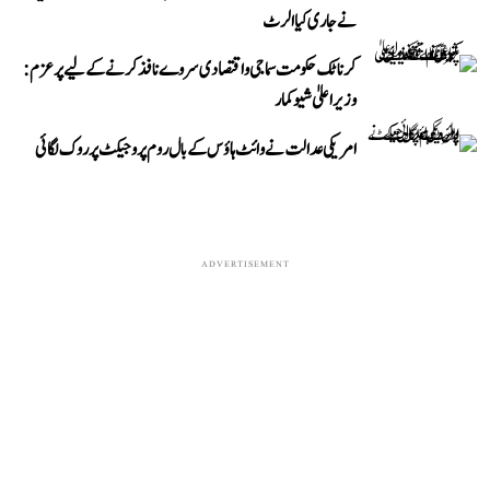
نے جاری کیا الرٹ
کرناٹک حکومت سماجی و اقتصادی سروے نافذ کرنے کے لیے پرعزم:
وزیر اعلیٰ شیوکمار
امریکی عدالت نے وائٹ ہاؤس کے بال روم پروجیکٹ پر روک لگائی
ADVERTISEMENT