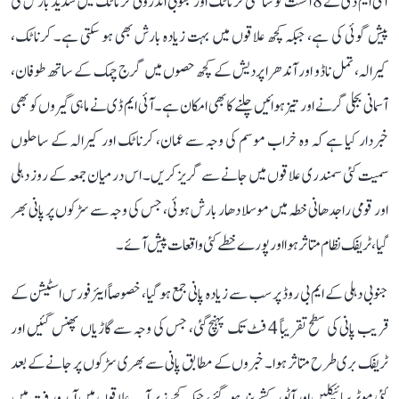
آئی ایم ڈی نے 8 اگست کو ساحلی کرناٹک اور جنوبی اندرونی کرناٹک میں شدید بارش کی
پیش گوئی کی ہے، جبکہ کچھ علاقوں میں بہت زیادہ بارش بھی ہو سکتی ہے۔ کرناٹک،
کیرالہ، تمل ناڈو اور آندھرا پردیش کے کچھ حصوں میں گرج چمک کے ساتھ طوفان،
آسمانی بجلی گرنے اور تیز ہوائیں چلنے کا بھی امکان ہے۔ آئی ایم ڈی نے ماہی گیروں کو بھی
خبردار کیا ہے کہ وہ خراب موسم کی وجہ سے عمان، کرناٹک اور کیرالہ کے ساحلوں
سمیت کئی سمندری علاقوں میں جانے سے گریز کریں۔ اس درمیان جمعہ کے روز دہلی
اور قومی راجدھانی خطہ میں موسلا دھار بارش ہوئی، جس کی وجہ سے سڑکوں پر پانی بھر
گیا، ٹریفک نظام متاثر ہوا اور پورے خطے کئی واقعات پیش آئے۔
جنوبی دہلی کے ایم بی روڈ پر سب سے زیادہ پانی جمع ہو گیا، خصوصاً ایئر فورس اسٹیشن کے
قریب پانی کی سطح تقریباً 4 فٹ تک پہنچ گئی، جس کی وجہ سے گاڑیاں پھنس گئیں اور
ٹریفک بری طرح متاثر ہوا۔ خبروں کے مطابق پانی سے بھری سڑکوں پر جانے کے بعد
کئی موٹر سائیکلیں اور آٹو رکشے بند ہو گئے، جبکہ کچھ زیر آب علاقوں میں آمدورفت میں