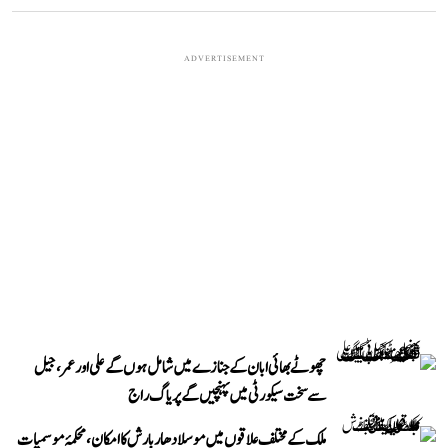
ADVERTISEMENT
چھوٹے بھائی ابان کے جنازے میں شامل ہوں گے علی اور عمر، جیل
سے سخت سیکورٹی میں پہنچیں گے پریاگ راج
ملک کے مختلف علاقوں میں موسلادھار بارش کا امکان، محکمۂ موسمیات