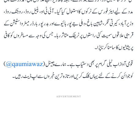
مدد کے لیے ایئر فورس کے ٹرکوں کا استعمال کیا گیا۔ آئی ٹی او، پٹیل روڈ، روہتک روڈ،
وزیرآباد، کیرتی نگر، شاہین باغ، دہلی جے پور ہائیوے اور بدر پور بارڈر میٹرو اسٹیشن کے
قریبی علاقوں سمیت کئی راستوں پر ٹریفک متاثر رہا۔ جس کی وجہ سے مسافروں کو کافی
پریشانیوں کا سامنا کرنا پڑا۔
قومی آواز اب ٹیلی گرام پر بھی دستیاب ہے۔ ہمارے چینل (
qaumiawaz@
)
کو جوائن کرنے کے لئے یہاں کلک کریں اور تازہ ترین خبروں سے اپ ڈیٹ رہیں۔
ADVERTISEMENT