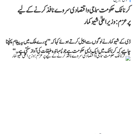
کرناٹک حکومت سماجی و اقتصادی سروے نافذ کرنے کے لیے
پرعزم: وزیر اعلیٰ شیوکمار
ڈی کے شیوکمار نے لوگوں سے اپیل کرتے ہوئے کہا کہ ’’پورے ملک میں یہ پیغام پہنچنا
چاہیے کہ کرناٹک میں ایک ایسی حکومت ہے جو پسماندہ طبقات کی آواز سنتی ہے۔‘‘