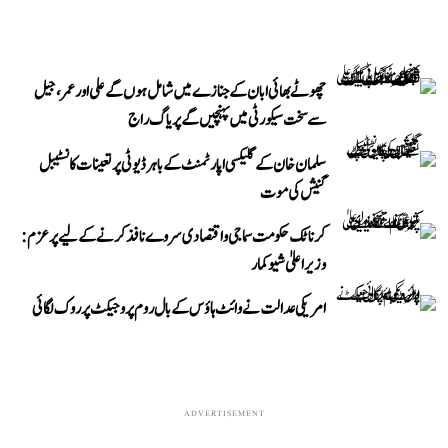
چھوٹے بھائی ابان کے جنازے میں شامل ہوں گے علی اور عمر، جیل
سے سخت سیکورٹی میں پہنچیں گے پریاگ راج
سلمان خان کے گلیکسی اپارٹمنٹ کے باہر ڈیوٹی پر تعینات کانسٹیبل
گنیش کی موت
کرناٹک حکومت سماجی و اقتصادی سروے نافذ کرنے کے لیے پرعزم:
وزیر اعلیٰ شیوکمار
امریکی عدالت نے وائٹ ہاؤس کے بال روم پروجیکٹ پر روک لگائی
ADVERTISEMENT