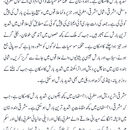
شدید بارش کا امکان ہے۔ ہندوستان کے محکمۂ موسمیات (آئی ایم ڈی) نے شمال مغربی،
وسطی، مشرقی، شمال مشرقی، مغربی اور جزیرہ نما علاقوں میں وسیع پیمانے پر بارش کی پیش
گوئی کی ہے۔ جمعہ کی رات جاری آئی ایم ڈی کی پیش گوئی کے مطابق کئی علاقوں میں شدید
ترین بارش کے آثار ہیں۔ جب کہ ملک کے کچھ حصوں میں آندھی طوفان، بجلی گرنے
اور تیز ہوا چلنے کا امکان ہے۔ محکمۂ موسمیات نے لوگوں کو مشورہ دیا ہے کہ وہ پانی جمع
ہونے، سیلاب اور بارش جیسی پریشانیوں والے علاقوں میں جانے سے گریز کریں۔ شمالی
ہندوستان میں ہماچل پردیش اور اتراکھنڈ میں شدید بارش کا امکان ہے، جب کہ ہفتے کے
روز ہریانہ، چنڈی گڑھ اور دہلی میں بھی شدید بارش ہوسکتی ہے۔
مشرقی اتر پردیش اور مغربی راجستھان میں کچھ جگہوں پر شدید بارش کا امکان ہے، جب
کہ مشرقی راجستھان میں کچھ مقامات پر شدید ترین بارش ہوسکتی ہے۔ مشرقی ہندوستان
میں اڈیشہ، گنگا کے میدانی علاقے والے مغربی بنگال اور ذیلی ہمالیائی مغربی بنگال اور سکم