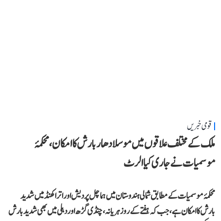
قومی خبریں
ملک کے مختلف علاقوں میں موسلادھار بارش کا امکان، محکمۂ
موسمیات نے جاری کیا الرٹ
محکمۂ موسمیات کے مطابق شمالی ہندوستان میں ہماچل پردیش اور اتراکھنڈ میں شدید
بارش کا امکان ہے، جب کہ ہفتے کے روز ہریانہ، چنڈی گڑھ اور دہلی میں بھی شدید بارش