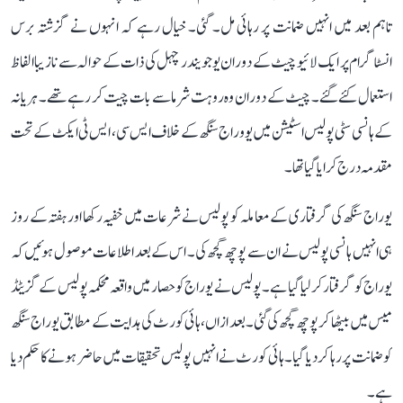
تاہم بعد میں انہیں ضمانت پر رہائی مل۔ گئی۔ خیال رہے کہ انہوں نے گزشتہ برس
انسٹاگرام پر ایک لائیو چیٹ کے دوران یوجویندر چہل کی ذات کے حوالہ سے نازیبا الفاظ
استعمال کئے گئے۔ چیٹ کے دوران وہ روہت شرما سے بات چیت کر رہے تھے۔ ہریانہ
کے ہانسی سٹی پولیس اسٹیشن میں یووراج سنگھ کے خلاف ایس سی، ایس ٹی ایکٹ کے تحت
مقدمہ درج کرایا گیا تھا۔
یوراج سنگھ کی گرفتاری کے معاملہ کو پولیس نے شرعات میں خفیہ رکھا اور ہفتہ کے روز
ہی انہیں ہانسی پولیس نے ان سے پوچھ گچھ کی۔ اس کے بعد اطلاعات موصول ہوئیں کہ
یوراج کو گرفتار کر لیا گیا ہے۔ پولیس نے یوراج کو حصار میں واقعہ محکمہ پولیس کے گزیٹڈ
میس میں بیٹھا کر پوچھ گچھ کی گئی۔ بعد ازاں، ہائی کورٹ کی ہدایت کے مطابق یوراج سنگھ
کو ضمانت پر رہا کر دیا گیا۔ ہائی کورٹ نے انہیں پولیس تحقیقات میں حاضر ہونے کا حکم دیا
ہے۔