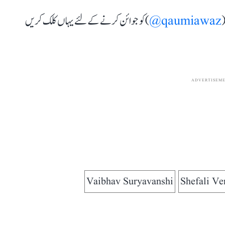
(
qaumiawaz@
) کو جوائن کرنے کے لئے یہاں کلک کریں
ADVERTISEM
Vaibhav Suryavanshi
Shefali V