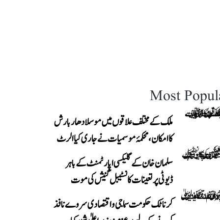
Most Popul
ملک کے مختلف علاقوں میں موسلادھار بارش
کا امکان، محکمۂ موسمیات نے جاری کیا الرٹ
سلمان خان کے گلیکسی اپارٹمنٹ کے باہر
ڈیوٹی پر تعینات کانسٹیبل گنیش کی موت
کرناٹک حکومت سماجی و اقتصادی سروے نافذ