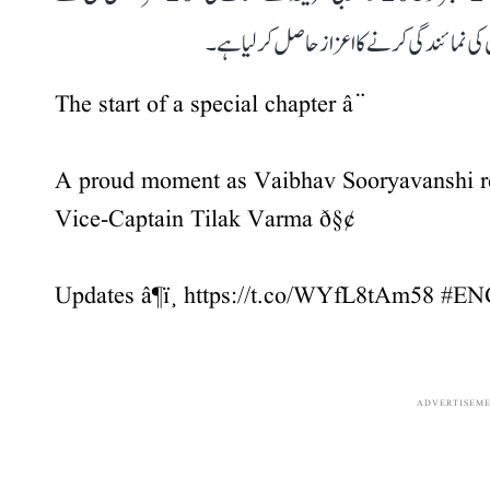
ان کی نمائندگی کرنے کا اعزاز حاصل کر لیا ہے۔
The start of a special chapter â¨
A proud moment as Vaibhav Sooryavanshi r
Vice-Captain Tilak Varma ð§¢
Updates â¶ï¸
https://t.co/WYfL8tAm58
#EN
ADVERTISEM