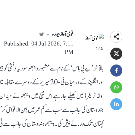
قومی آواز بیورو
Published: 04 Jul 2026, 7:11
PM
بالآخر ’بے بی باس‘ کے نام سے مشہور ویبھو سوریہ ونشی کو بین
اولڈ ٹریفرڈ میں کھیلے جا رہے اس میچ میں ویبھو نے میدان
ہندوستان کی جانب سے سب سے کم عمر میں بین الاقوامی کرکٹ
کپتان تلک ورما نے پیش کی۔ ویبھو ہندوستان کی جانب سے ٹی-20 انٹرنیشنل کھیلنے والے 122ویں کھلاڑی ہ