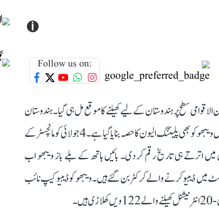
i
Follow us on:
 الاقوامی سطح پر ہندوستان کے لیے کھیلنے کا موقع مل ہی گیا۔ ہندوستان
اور انگلینڈ کے درمیان ٹی-20 سیریز کے دوسرے مقابلہ میں ویبھو کو بھی پلیئنگ الیون کا حصہ بنایا گیا ہے۔ 4 جولائی کو مانچسٹر کے
 میں اترتے ہی تاریخ رقم کر دی۔ بائیں ہاتھ کے بلے باز ویبھو اب
 میں ڈیبیو کرنے والے کرکٹر بن گئے ہیں۔ ویبھو کو ڈیبیو کیپ نائب
یں۔