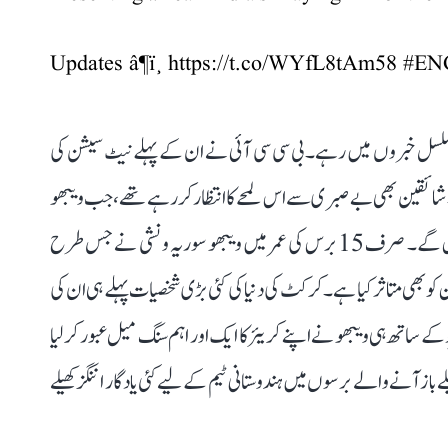
Updates â¶ï¸
https://t.co/WYfL8tAm58
#EN
 مسلسل خبروں میں رہے۔ بی سی سی آئی نے ان کے پہلے نیٹ سیشن کی
۔ شائقین بھی بے صبری سے اس لمحے کا انتظار کر رہے تھے، جب ویبھو
پہلی مرتبہ ہندوستان کی سینئر ٹیم کے لیے میدان میں اتریں گے۔ صرف 15 برس کی عمر میں ویبھو سوریہ ونشی نے جس طرح
 بھی متاثر کیا ہے۔ کرکٹ کی دنیا کی کئی بڑی شخصیات پہلے ہی ان کی
ے ساتھ ہی ویبھو نے اپنے کریئر کا ایک اور اہم سنگ میل عبور کر لیا
از آنے والے برسوں میں ہندوستانی ٹیم کے لیے کئی یادگار اننگز کھیلے