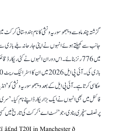
جانب سے کھیلتے ہوئے انہوں نے اپنی جارحانہ بلے بازی س
میں 776 رنز بنائے۔ اس دوران انہوں نے کئی ریکا
عکاسی کرتا ہے۔ آئی پی ایل کے بعد ویبھو سوریہ ونشی کو ’انڈی
پر نصف سنچری بنا دی، جو ’لسٹ اے‘ کرکٹ کی تاریخ میں کسی
ï¸â£nd T20I in Manchester ð