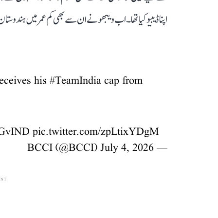
اپنا ڈیبیو کیا تھا۔ اب ویبھو نے ان سے بھی کم عمر میں ہندوست
eceives his
#TeamIndia
cap from
GvIND
pic.twitter.com/zpLtixYDgM
July 4, 2026
— BCCI (@BCCI)
ENT