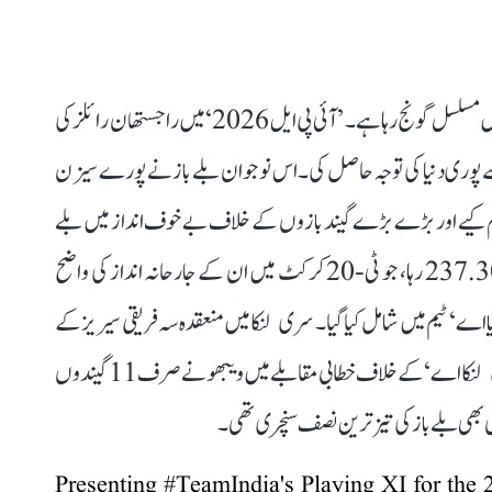
گزشتہ چند ماہ سے ویبھو سوریہ ونشی کا نام ہندوستانی کرکٹ میں مسلسل گونج رہا ہے۔ ’آئی پی ایل 2026‘ میں راجستھان رائلز کی
ے پوری دنیا کی توجہ حاصل کی۔ اس نوجوان بلے باز نے پورے سیزن
رڈ قائم کیے اور بڑے بڑے گیند بازوں کے خلاف بے خوف انداز میں بلے
بازی کی۔ آئی پی ایل 2026 میں ان کا اسٹرائیک ریٹ 237.30 رہا، جو ٹی-20 کرکٹ میں ان کے جارحانہ انداز کی واضح
ا اے‘ ٹیم میں شامل کیا گیا۔ سری لنکا میں منعقدہ سہ فریقی سیریز کے
فائنل میں بھی انہوں نے ایک بڑا ریکارڈ اپنے نام کیا۔ ’سری لنکا اے‘ کے خلاف خطابی مقابلے میں ویبھو نے صرف 11 گیندوں
 بھی بلے باز کی تیز ترین نصف سنچری تھی۔
Presenting
#TeamIndia
's Playing XI for the 2