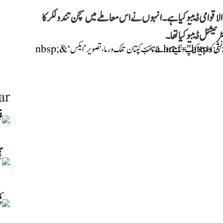
 99 دن کی عمر میں اپنا بین الاقوامی ڈیبیو کیا ہے۔ انہوں نے اس معاملے میں سچن تندولکر کا
ar