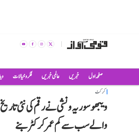
صفحہ اول
خبریں
عالمی خبریں
فکر و خیالات
وی
کرکٹ
ویبھو سوریہ ونشی نے رقم کی نئی تاریخ
والے سب سے کم عمر کرکٹر بنے