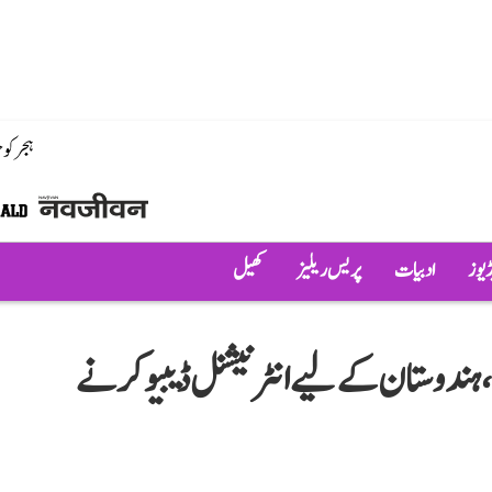
ہجر کو
ڈیوز
ادبیات
پریس ریلیز
کھیل
، ہندوستان کے لیے انٹرنیشنل ڈیبیو کرنے