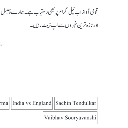
قومی آواز اب ٹیلی گرام پر بھی دستیاب ہے۔ ہمارے چینل 
اور تازہ ترین خبروں سے اپ ڈیٹ رہیں۔
ENT
erma
India vs England
Sachin Tendulkar
Vaibhav Sooryavanshi