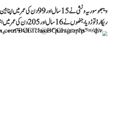
ویبھو سوریہ ونشی نے 15 سال اور
ریکارڈ توڑ دیا، جنھوں نے 16 سال اور 205 دن کی عمر میں انٹرنیشنل ڈیبیو کیا تھا۔