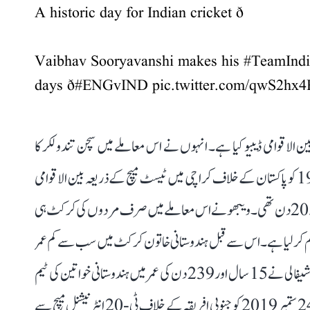
A historic day for Indian cricket ð
Vaibhav Sooryavanshi makes his
#TeamIndi
days ð
#ENGvIND
pic.twitter.com/qwS2h
 اور 99 دن کی عمر میں اپنا بین الاقوامی ڈیبیو کیا ہے۔ انہوں نے اس معاملے میں سچن تندولکر کا
ریکارڈ توڑ دیا۔ ماسٹر بلاسٹر سچن تندولکر نے 15 نومبر 1989 کو پاکستان کے خلاف کراچی میں ٹیسٹ میچ کے ذریعہ بین الاقوامی
کرکٹ میں قدم رکھا تھا۔ اس وقت ان کی عمر 16 سال اور 205 دن تھی۔ ویبھو نے اس معاملے میں صرف مردوں کی کرکٹ ہی
ے نام کر لیا ہے۔ اس سے قبل ہندوستانی خاتون کرکٹ میں سب سے کم عمر
میں بین الاقوامی ڈیبیو کرنے کا ریکارڈ شیفالی ورما کے نام تھا۔ شیفالی نے 15 سال اور 239 دن کی عمر میں ہندوستانی خواتین کی ٹیم
کے لیے بین الاقوامی کرکٹ میں قدم رکھا تھا۔ انہوں نے 24 ستمبر 2019 کو جنوبی افریقہ کے خلاف ٹی-20 انٹرنیشنل میچ سے