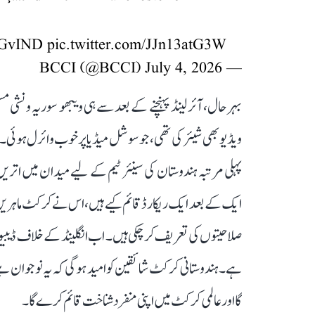
GvIND
pic.twitter.com/JJn13atG3W
July 4, 2026
— BCCI (@BCCI)
بہرحال، آئرلینڈ پہنچنے کے بعد سے ہی ویبھو سوریہ ونشی
ویڈیو بھی شیئر کی تھی، جو سوشل میڈیا پر خوب وائرل ہوئی
ایک کے بعد ایک ریکارڈ قائم کیے ہیں، اس نے کرکٹ ماہرین کو
صلاحیتوں کی تعریف کر چکی ہیں۔ اب انگلینڈ کے خلاف ڈیبیو ک
ہے۔ ہندوستانی کرکٹ شائقین کو امید ہوگی کہ یہ نوجوان بلے ب
گا اور عالمی کرکٹ میں اپنی منفرد شناخت قائم کرے گا۔