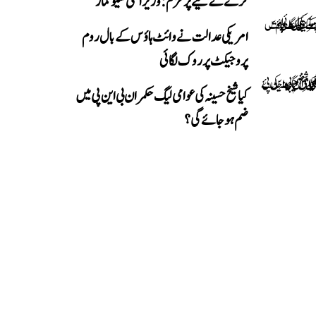
کرنے کے لیے پرعزم: وزیر اعلیٰ شیوکمار
امریکی عدالت نے وائٹ ہاؤس کے بال روم
پروجیکٹ پر روک لگائی
کیا شیخ حسینہ کی عوامی لیگ حکمران بی این پی میں
ضم ہو جائے گی؟