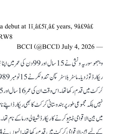
a
debut at 1ï¸â£5ï¸â£ years, 9â£9â£
x4RW8
July 4, 2026
— BCCI (@BCCI)
ویبھو سوریہ ونشی نے 15 سال
نہیں بلکہ مجموعی طور پر ہندوستانی کرکٹ کا بھی ریکارڈ اپن